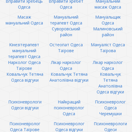
Вправити хребець
Вправити хребет
Мануальний
Одеса
Одеса
масаж Одеса
Масаж
Мануальний
Мануальщик
мануальний Одеса
терапевт Одеса
Одеса
Суворовський
Малиновський
район
район
Кінезітерапевт
Остеопат Одеса
Мануаліст Одеса
мануальний
Таїрове
Таїрова
терапевт Одеса
Нарколог Одеса
Лікар нарколог
Лікар нарколог
Таїрове
Одеса
Одеса
Ковальчук Тетяна
Ковальчук Тетяна
Ковальчук
Одеса відгуки
Анатоліївна відгуки
Тетяна
Анатоліївна
Одеса відгуки
Психоневрологи
Найкращий
Психоневролог
Одеси відгуки
психоневролог
Одеса
Одеса
Черемушки
Психоневролог
Психоневролог
Психоневрологи
Одеса Таїрове
Одеса відгуки
Одеси