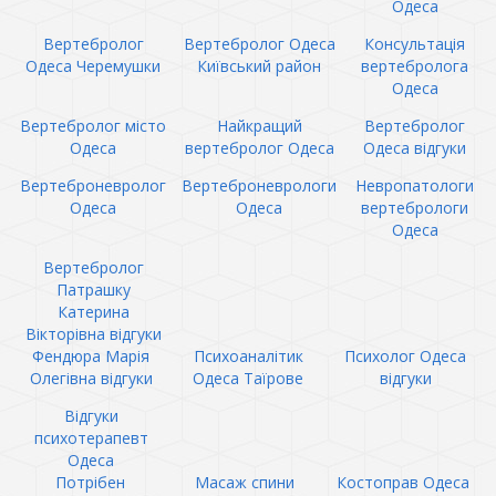
Одеса
Вертебролог
Вертебролог Одеса
Консультація
Одеса Черемушки
Київський район
вертебролога
Одеса
Вертебролог місто
Найкращий
Вертебролог
Одеса
вертебролог Одеса
Одеса відгуки
Вертеброневролог
Вертеброневрологи
Невропатологи
Одеса
Одеса
вертебрологи
Одеса
Вертебролог
Патрашку
Катерина
Вікторівна відгуки
Фендюра Марія
Психоаналітик
Психолог Одеса
Олегівна відгуки
Одеса Таїрове
відгуки
Відгуки
психотерапевт
Одеса
Потрібен
Масаж спини
Костоправ Одеса