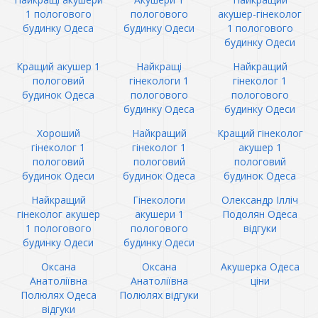
1 пологового
пологового
акушер-гінеколог
будинку Одеса
будинку Одеси
1 пологового
будинку Одеси
Кращий акушер 1
Найкращі
Найкращий
пологовий
гінекологи 1
гінеколог 1
будинок Одеса
пологового
пологового
будинку Одеса
будинку Одеси
Хороший
Найкращий
Кращий гінеколог
гінеколог 1
гінеколог 1
акушер 1
пологовий
пологовий
пологовий
будинок Одеси
будинок Одеса
будинок Одеса
Найкращий
Гінекологи
Олександр Ілліч
гінеколог акушер
акушери 1
Подолян Одеса
1 пологового
пологового
відгуки
будинку Одеси
будинку Одеси
Оксана
Оксана
Акушерка Одеса
Анатоліївна
Анатоліївна
ціни
Полюлях Одеса
Полюлях відгуки
відгуки