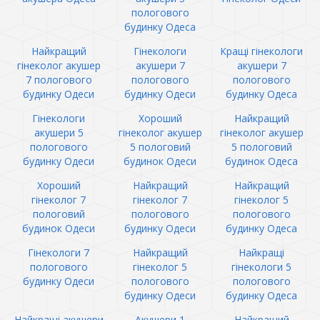
пологового
будинку Одеса
Найкращий
Гінекологи
Кращі гінекологи
гінеколог акушер
акушери 7
акушери 7
7 пологового
пологового
пологового
будинку Одеси
будинку Одеси
будинку Одеса
Гінекологи
Хороший
Найкращий
акушери 5
гінеколог акушер
гінеколог акушер
пологового
5 пологовий
5 пологовий
будинку Одеси
будинок Одеси
будинок Одеса
Хороший
Найкращий
Найкращий
гінеколог 7
гінеколог 7
гінеколог 5
пологовий
пологового
пологового
будинок Одеси
будинку Одеси
будинку Одеса
Гінекологи 7
Найкращий
Найкращі
пологового
гінеколог 5
гінекологи 5
будинку Одеси
пологового
пологового
будинку Одеси
будинку Одеса
Найкращі акушери
Акушери 1
Найкращий