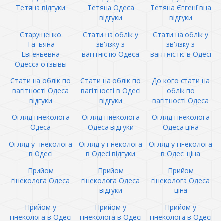
Тетяна відгуки
Тетяна Одеса
Тетяна Євгеніївна
відгуки
відгуки
Старущенко
Стати на облік у
Стати на облік у
Татьяна
зв'язку з
зв'язку з
Евгеньевна
вагітністю Одеса
вагітністю в Одесі
Одесса отзывы
Стати на облік по
Стати на облік по
До кого стати на
вагітності Одеса
вагітності в Одесі
облік по
відгуки
відгуки
вагітності Одеса
Огляд гінеколога
Огляд гінеколога
Огляд гінеколога
Одеса
Одеса відгуки
Одеса ціна
Огляд у гінеколога
Огляд у гінеколога
Огляд у гінеколога
в Одесі
в Одесі відгуки
в Одесі ціна
Прийом
Прийом
Прийом
гінеколога Одеса
гінеколога Одеса
гінеколога Одеса
відгуки
ціна
Прийом у
Прийом у
Прийом у
гінеколога в Одесі
гінеколога в Одесі
гінеколога в Одесі