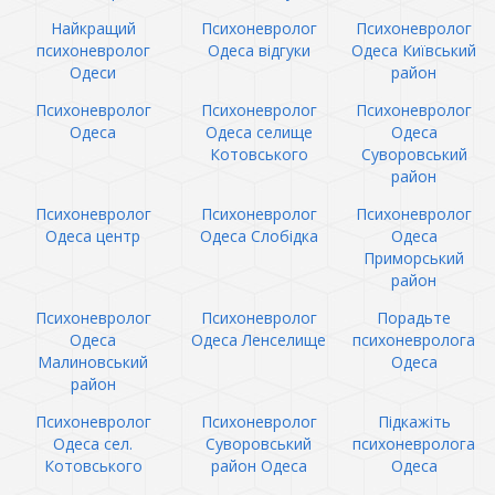
Найкращий
Психоневролог
Психоневролог
психоневролог
Одеса відгуки
Одеса Київський
Одеси
район
Психоневролог
Психоневролог
Психоневролог
Одеса
Одеса селище
Одеса
Котовського
Суворовський
район
Психоневролог
Психоневролог
Психоневролог
Одеса центр
Одеса Слобідка
Одеса
Приморський
район
Психоневролог
Психоневролог
Порадьте
Одеса
Одеса Ленселище
психоневролога
Малиновський
Одеса
район
Психоневролог
Психоневролог
Підкажіть
Одеса сел.
Суворовський
психоневролога
Котовського
район Одеса
Одеса