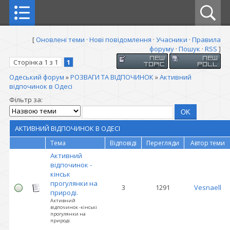
[
Оновлені теми
·
Нові повідомлення
·
Учасники
·
Правила
форуму
·
Пошук
·
RSS
]
Сторінка
1
з
1
1
Одеський форум
»
РОЗВАГИ ТА ВІДПОЧИНОК
»
Активний
відпочинок в Одесі
Фільтр за:
АКТИВНИЙ ВІДПОЧИНОК В ОДЕСІ
Тема
Відповіді
Перегляди
Автор теми
Активний
відпочинок -
кінськ
прогулянки на
3
1291
Vesnaell
природі.
Активний
відпочинок -кінські
прогулянки на
природі.