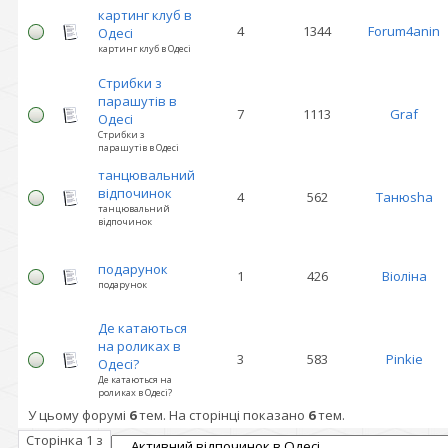
картинг клуб в
4
1344
Forum4anin
Одесі
картинг клуб в Одесі
Стрибки з
парашутів в
7
1113
Graf
Одесі
Стрибки з
парашутів в Одесі
танцювальний
відпочинок
4
562
Танюshа
танцювальний
відпочинок
подарунок
1
426
Віоліна
подарунок
Де катаються
на роликах в
3
583
Pinkie
Одесі?
Де катаються на
роликах в Одесі?
У цьому форумі
6
тем. На сторінці показано
6
тем.
Сторінка
1
з