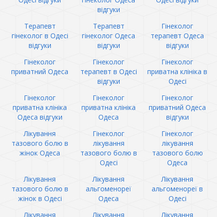
відгуки
Терапевт
Терапевт
Гінеколог
гінеколог в Одесі
гінеколог Одеса
терапевт Одеса
відгуки
відгуки
відгуки
Гінеколог
Гінеколог
Гінеколог
приватний Одеса
терапевт в Одесі
приватна клініка в
відгуки
Одесі
Гінеколог
Гінеколог
Гінеколог
приватна клініка
приватна клініка
приватний Одеса
Одеса відгуки
Одеса
відгуки
Лікування
Гінеколог
Гінеколог
тазового болю в
лікування
лікування
жінок Одеса
тазового болю в
тазового болю
Одесі
Одеса
Лікування
Лікування
Лікування
тазового болю в
альгоменореї
альгоменореї в
жінок в Одесі
Одеса
Одесі
Лікування
Лікування
Лікування