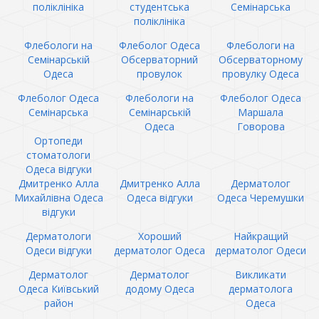
поліклініка
студентська
Семінарська
поліклініка
Флебологи на
Флеболог Одеса
Флебологи на
Семінарській
Обсерваторний
Обсерваторному
Одеса
провулок
провулку Одеса
Флеболог Одеса
Флебологи на
Флеболог Одеса
Семінарська
Семінарській
Маршала
Одеса
Говорова
Ортопеди
стоматологи
Одеса відгуки
Дмитренко Алла
Дмитренко Алла
Дерматолог
Михайлівна Одеса
Одеса відгуки
Одеса Черемушки
відгуки
Дерматологи
Хороший
Найкращий
Одеси відгуки
дерматолог Одеса
дерматолог Одеси
Дерматолог
Дерматолог
Викликати
Одеса Київський
додому Одеса
дерматолога
район
Одеса