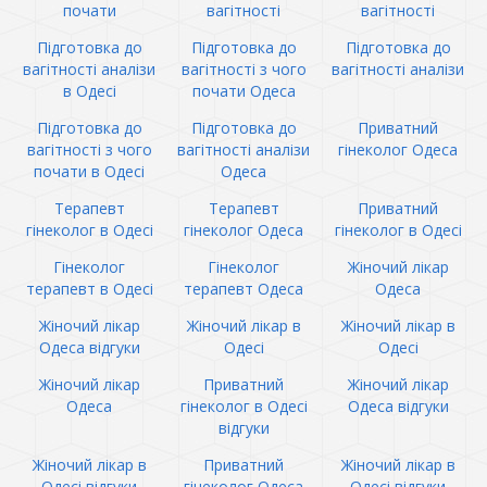
почати
вагітності
вагітності
Підготовка до
Підготовка до
Підготовка до
вагітності аналізи
вагітності з чого
вагітності аналізи
в Одесі
почати Одеса
Підготовка до
Підготовка до
Приватний
вагітності з чого
вагітності аналізи
гінеколог Одеса
почати в Одесі
Одеса
Терапевт
Терапевт
Приватний
гінеколог в Одесі
гінеколог Одеса
гінеколог в Одесі
Гінеколог
Гінеколог
Жіночий лікар
терапевт в Одесі
терапевт Одеса
Одеса
Жіночий лікар
Жіночий лікар в
Жіночий лікар в
Одеса відгуки
Одесі
Одесі
Жіночий лікар
Приватний
Жіночий лікар
Одеса
гінеколог в Одесі
Одеса відгуки
відгуки
Жіночий лікар в
Приватний
Жіночий лікар в
Одесі відгуки
гінеколог Одеса
Одесі відгуки