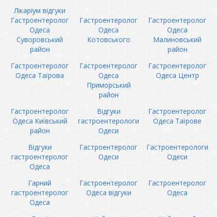
Лікаріум відгуки
Гастроентеролог
Гастроентеролог
Гастроентеролог
Одеса
Одеса
Одеса
Суворовський
Котовського
Малиновський
район
район
Гастроентеролог
Гастроентеролог
Гастроентеролог
Одеса Таїрова
Одеса
Одеса Центр
Приморський
район
Гастроентеролог
Відгуки
Гастроентеролог
Одеса Київський
гастроентерологи
Одеса Таїрове
район
Одеси
Відгуки
Гастроентеролог
Гастроентерологи
гастроентеролог
Одеси
Одеси
Одеса
Гарний
Гастроентеролог
Гастроентеролог
гастроентеролог
Одеса відгуки
Одеса
Одеса