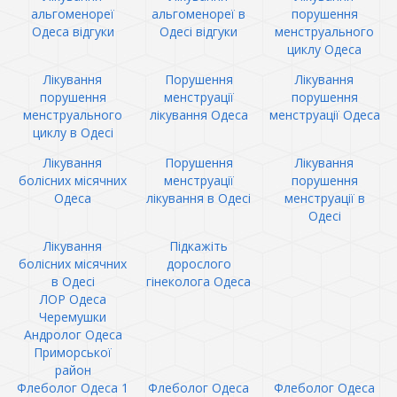
альгоменореї
альгоменореї в
порушення
Одеса відгуки
Одесі відгуки
менструального
циклу Одеса
Лікування
Порушення
Лікування
порушення
менструації
порушення
менструального
лікування Одеса
менструації Одеса
циклу в Одесі
Лікування
Порушення
Лікування
болісних місячних
менструації
порушення
Одеса
лікування в Одесі
менструації в
Одесі
Лікування
Підкажіть
болісних місячних
дорослого
в Одесі
гінеколога Одеса
ЛОР Одеса
Черемушки
Андролог Одеса
Приморської
район
Флеболог Одеса 1
Флеболог Одеса
Флеболог Одеса