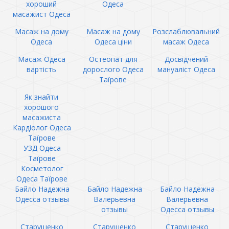
хороший
Одеса
масажист Одеса
Масаж на дому
Масаж на дому
Розслаблювальний
Одеса
Одеса ціни
масаж Одеса
Масаж Одеса
Остеопат для
Досвідчений
вартість
дорослого Одеса
мануаліст Одеса
Таїрове
Як знайти
хорошого
масажиста
Кардіолог Одеса
Таїрове
УЗД Одеса
Таїрове
Косметолог
Одеса Таїрове
Байло Надежна
Байло Надежна
Байло Надежна
Одесса отзывы
Валерьевна
Валерьевна
отзывы
Одесса отзывы
Старущенко
Старущенко
Старущенко