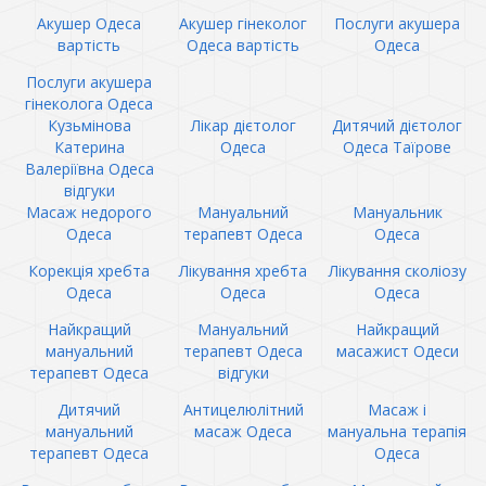
Акушер Одеса
Акушер гінеколог
Послуги акушера
вартість
Одеса вартість
Одеса
Послуги акушера
гінеколога Одеса
Кузьмінова
Лікар дієтолог
Дитячий дієтолог
Катерина
Одеса
Одеса Таїрове
Валеріївна Одеса
відгуки
Масаж недорого
Мануальний
Мануальник
Одеса
терапевт Одеса
Одеса
Корекція хребта
Лікування хребта
Лікування сколіозу
Одеса
Одеса
Одеса
Найкращий
Мануальний
Найкращий
мануальний
терапевт Одеса
масажист Одеси
терапевт Одеса
відгуки
Дитячий
Антицелюлітний
Масаж і
мануальний
масаж Одеса
мануальна терапія
терапевт Одеса
Одеса