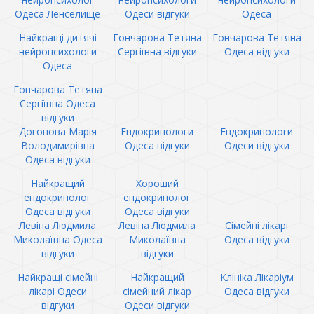
Одеса Ленселище
Одеси відгуки
Одеса
Найкращі дитячі
Гончарова Тетяна
Гончарова Тетяна
нейропсихологи
Сергіївна відгуки
Одеса відгуки
Одеса
Гончарова Тетяна
Сергіївна Одеса
відгуки
Догонова Марія
Ендокринологи
Ендокринологи
Володимирівна
Одеса відгуки
Одеси відгуки
Одеса відгуки
Найкращий
Хороший
ендокринолог
ендокринолог
Одеса відгуки
Одеса відгуки
Левіна Людмила
Левіна Людмила
Сімейні лікарі
Миколаївна Одеса
Миколаївна
Одеса відгуки
відгуки
відгуки
Найкращі сімейні
Найкращий
Клініка Лікаріум
лікарі Одеси
сімейний лікар
Одеса відгуки
відгуки
Одеси відгуки