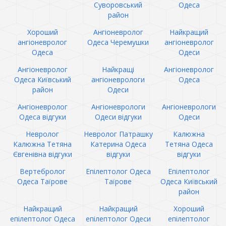
Суворовський
Одеса
район
Хороший
Ангіоневролог
Найкращий
ангіоневролог
Одеса Черемушки
ангіоневролог
Одеса
Одеси
Ангіоневролог
Найкращі
Ангіоневролог
Одеса Київський
ангіоневрологи
Одеса
район
Одеси
Ангіоневролог
Ангіоневрологи
Ангіоневрологи
Одеса відгуки
Одеси відгуки
Одеси
Невролог
Невролог Патрашку
Калюжна
Калюжна Тетяна
Катерина Одеса
Тетяна Одеса
Євгенівна відгуки
відгуки
відгуки
Вертебролог
Епілептолог Одеса
Епілептолог
Одеса Таїрове
Таїрове
Одеса Київський
район
Найкращий
Найкращий
Хороший
епілептолог Одеса
епілептолог Одеси
епілептолог