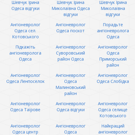
Шевчук Ірина
Шевчук Ірина
Шевчук Ірина
Одеса відгуки
Миколаївна Одеса
Миколаївна
відгуки
відгуки
Ангіоневролог
Ангіоневролог
Порадьте
Одеса сел.
Одеса поскот
ангіоневролога
Котовського
Одеса
Підкажіть
Ангіоневролог
Ангіоневролог
ангіоневролога
Суворовський
Одеса
Одеса
район Одеса
Приморський
район
Ангіоневролог
Ангіоневролог
Ангіоневролог
Одеса Ленпоселок
Одеса
Одеса Слобідка
Малиновський
район
Ангіоневролог
Ангіоневролог
Ангіоневролог
Одеса Таїрове
Одеса відгуки
Одеса селище
Котовського
Ангіоневролог
Ангіоневролог
Найкращий
Одеса центр
Одеса
ангіоневролог