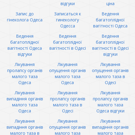
відгуки
ціна
Запис до
Записаться к
Ведення
гінеколога Одеса
гинекологу
багатоплідної
Одесса
вагітності Одеса
Ведення
Ведення
Ведення
багатоплідної
багатоплідної
багатоплідної
вагітності Одеса
вагітності в Одесі
вагітності в Одесі
відгуки
відгуки
Лікування
Лікування
Лікування
пролапсу органів
опущення органів
опущення органів
малого таза
малого таза
малого таза в
Одеса
Одеса
Одесі
Лікування
Лікування
Лікування
випадіння органів
пролапсу органів
пролапсу органів
малого таза
малого таза в
малого таза
Одеса
Одесі
Одеса відгуки
Лікування
Лікування
Лікування
випадіння органів
опущення органів
випадіння органів
малого таза в
малого таза
малого таза