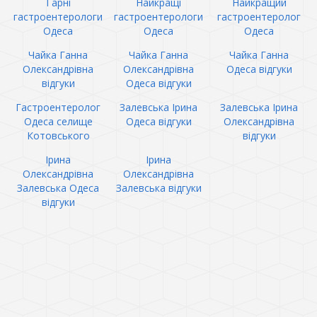
Гарні
Найкращі
Найкращий
гастроентерологи
гастроентерологи
гастроентеролог
Одеса
Одеса
Одеса
Чайка Ганна
Чайка Ганна
Чайка Ганна
Олександрівна
Олександрівна
Одеса відгуки
відгуки
Одеса відгуки
Гастроентеролог
Залевська Ірина
Залевська Ірина
Одеса селище
Одеса відгуки
Олександрівна
Котовського
відгуки
Ірина
Ірина
Олександрівна
Олександрівна
Залевська Одеса
Залевська відгуки
відгуки