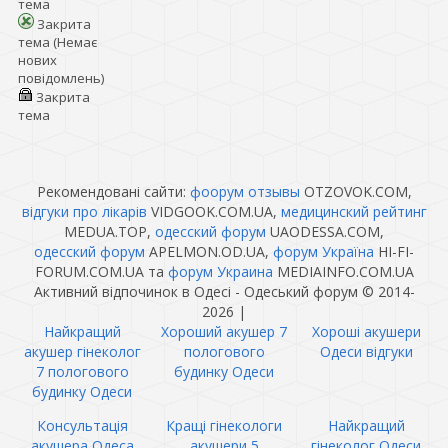
тема
Закрита
тема (Немає
нових
повідомлень)
Закрита
тема
Рекомендовані сайти:
фоорум отзывы
OTZOVOK.COM,
відгуки про лікарів
VIDGOOK.COM.UA,
медицинский рейтинг
MEDUA.TOP,
одесский форум
UAODESSA.COM,
одесский форум
APELMON.OD.UA,
форум Україна
HI-FI-
FORUM.COM.UA та
форум Украина
MEDIAINFO.COM.UA
Активний відпочинок в Одесі - Одеський форум © 2014-
2026
|
Найкращий
Хороший акушер 7
Хороші акушери
акушер гінеколог
пологового
Одеси відгуки
7 пологового
будинку Одеси
будинку Одеси
Консультація
Кращі гінекологи
Найкращий
акушера Одеса
акушери 5
гінеколог Одеси