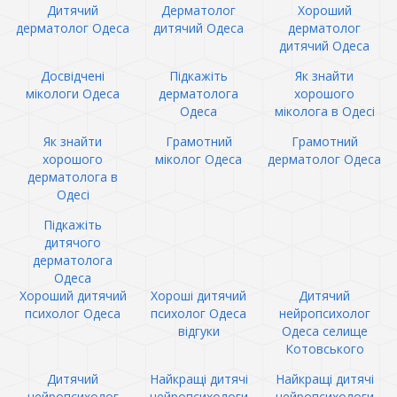
Дитячий
Дерматолог
Хороший
дерматолог Одеса
дитячий Одеса
дерматолог
дитячий Одеса
Досвідчені
Підкажіть
Як знайти
мікологи Одеса
дерматолога
хорошого
Одеса
міколога в Одесі
Як знайти
Грамотний
Грамотний
хорошого
міколог Одеса
дерматолог Одеса
дерматолога в
Одесі
Підкажіть
дитячого
дерматолога
Одеса
Хороший дитячий
Хороші дитячий
Дитячий
психолог Одеса
психолог Одеса
нейропсихолог
відгуки
Одеса селище
Котовського
Дитячий
Найкращі дитячі
Найкращі дитячі
нейропсихолог
нейропсихологи
нейропсихологи