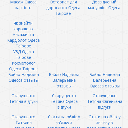
Масаж Одеса
Остеопат для
Досвідчений
вартість
дорослого Одеса
мануаліст Одеса
Таїрове
Як знайти
хорошого
масажиста
Кардіолог Одеса
Таїрове
УЗД Одеса
Таїрове
Косметолог
Одеса Таїрове
Байло Надежна
Байло Надежна
Байло Надежна
Одесса отзывы
Валерьевна
Валерьевна
отзывы
Одесса отзывы
Старущенко
Старущенко
Старущенко
Тетяна відгуки
Тетяна Одеса
Тетяна Євгеніївна
відгуки
відгуки
Старущенко
Стати на облік у
Стати на облік у
Татьяна
зв'язку з
зв'язку з