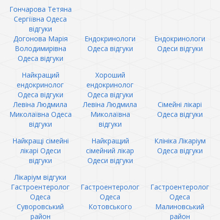
Гончарова Тетяна
Сергіївна Одеса
відгуки
Догонова Марія
Ендокринологи
Ендокринологи
Володимирівна
Одеса відгуки
Одеси відгуки
Одеса відгуки
Найкращий
Хороший
ендокринолог
ендокринолог
Одеса відгуки
Одеса відгуки
Левіна Людмила
Левіна Людмила
Сімейні лікарі
Миколаївна Одеса
Миколаївна
Одеса відгуки
відгуки
відгуки
Найкращі сімейні
Найкращий
Клініка Лікаріум
лікарі Одеси
сімейний лікар
Одеса відгуки
відгуки
Одеси відгуки
Лікаріум відгуки
Гастроентеролог
Гастроентеролог
Гастроентеролог
Одеса
Одеса
Одеса
Суворовський
Котовського
Малиновський
район
район