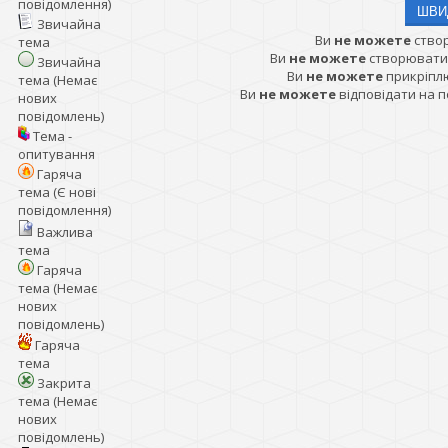
повідомлення)
Звичайна
Ви
не можете
ство
тема
Ви
не можете
створювати
Звичайна
Ви
не можете
прикріпл
тема (Немає
Ви
не можете
відповідати на 
нових
повідомлень)
Тема -
опитування
Гаряча
тема (Є нові
повідомлення)
Важлива
тема
Гаряча
тема (Немає
нових
повідомлень)
Гаряча
тема
Закрита
тема (Немає
нових
повідомлень)