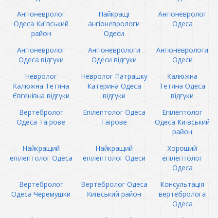
Ангіоневролог
Найкращі
Ангіоневролог
Одеса Київський
ангіоневрологи
Одеса
район
Одеси
Ангіоневролог
Ангіоневрологи
Ангіоневрологи
Одеса відгуки
Одеси відгуки
Одеси
Невролог
Невролог Патрашку
Калюжна
Калюжна Тетяна
Катерина Одеса
Тетяна Одеса
Євгенівна відгуки
відгуки
відгуки
Вертебролог
Епілептолог Одеса
Епілептолог
Одеса Таїрове
Таїрове
Одеса Київський
район
Найкращий
Найкращий
Хороший
епілептолог Одеса
епілептолог Одеси
епілептолог
Одеса
Вертебролог
Вертебролог Одеса
Консультація
Одеса Черемушки
Київський район
вертебролога
Одеса