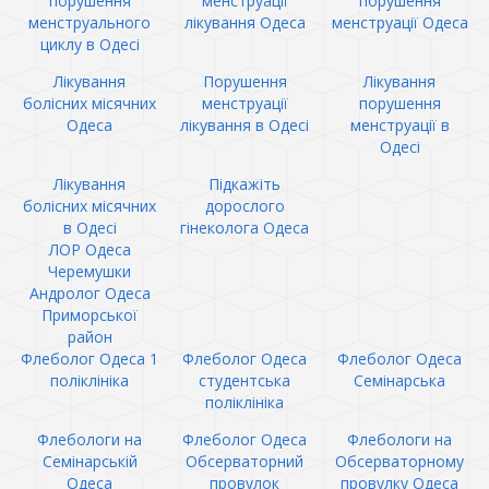
порушення
менструації
порушення
менструального
лікування Одеса
менструації Одеса
циклу в Одесі
Лікування
Порушення
Лікування
болісних місячних
менструації
порушення
Одеса
лікування в Одесі
менструації в
Одесі
Лікування
Підкажіть
болісних місячних
дорослого
в Одесі
гінеколога Одеса
ЛОР Одеса
Черемушки
Андролог Одеса
Приморської
район
Флеболог Одеса 1
Флеболог Одеса
Флеболог Одеса
поліклініка
студентська
Семінарська
поліклініка
Флебологи на
Флеболог Одеса
Флебологи на
Семінарській
Обсерваторний
Обсерваторному
Одеса
провулок
провулку Одеса