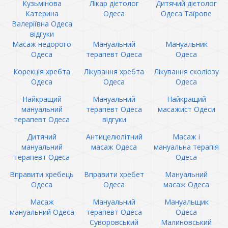
Кузьмінова
Лікар дієтолог
Дитячий дієтолог
Катерина
Одеса
Одеса Таїрове
Валеріївна Одеса
відгуки
Масаж недорого
Мануальний
Мануальник
Одеса
терапевт Одеса
Одеса
Корекція хребта
Лікування хребта
Лікування сколіозу
Одеса
Одеса
Одеса
Найкращий
Мануальний
Найкращий
мануальний
терапевт Одеса
масажист Одеси
терапевт Одеса
відгуки
Дитячий
Антицелюлітний
Масаж і
мануальний
масаж Одеса
мануальна терапія
терапевт Одеса
Одеса
Вправити хребець
Вправити хребет
Мануальний
Одеса
Одеса
масаж Одеса
Масаж
Мануальний
Мануальщик
мануальний Одеса
терапевт Одеса
Одеса
Суворовський
Малиновський