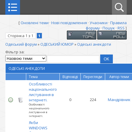
[
Оновлені теми
·
Нові повідомлення
·
Учасники
·
Правила
форуму
·
Пошук
·
RSS
]
Сторінка
1
з
1
1
Одеський форум
»
ОДЕСЬКИЙ ЮМОР
»
Одеські анекдоти
Фільтр за:
ОДЕСЬКІ АНЕКДОТИ
Тема
Відповіді
Перегляди
Автор теми
Особливості
національного
листування в
0
224
Мандрівник
інтернеті.
Особливості
національного
листування в
інтернеті.
Якби
WINDOWS