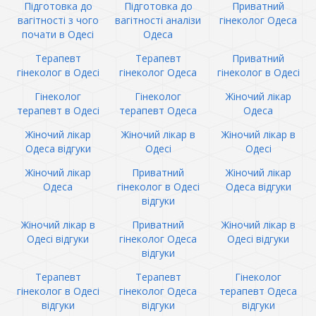
Підготовка до
Підготовка до
Приватний
вагітності з чого
вагітності аналізи
гінеколог Одеса
почати в Одесі
Одеса
Терапевт
Терапевт
Приватний
гінеколог в Одесі
гінеколог Одеса
гінеколог в Одесі
Гінеколог
Гінеколог
Жіночий лікар
терапевт в Одесі
терапевт Одеса
Одеса
Жіночий лікар
Жіночий лікар в
Жіночий лікар в
Одеса відгуки
Одесі
Одесі
Жіночий лікар
Приватний
Жіночий лікар
Одеса
гінеколог в Одесі
Одеса відгуки
відгуки
Жіночий лікар в
Приватний
Жіночий лікар в
Одесі відгуки
гінеколог Одеса
Одесі відгуки
відгуки
Терапевт
Терапевт
Гінеколог
гінеколог в Одесі
гінеколог Одеса
терапевт Одеса
відгуки
відгуки
відгуки