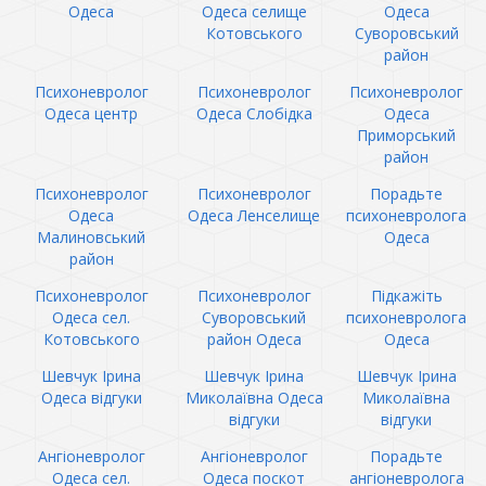
Одеса
Одеса селище
Одеса
Котовського
Суворовський
район
Психоневролог
Психоневролог
Психоневролог
Одеса центр
Одеса Слобідка
Одеса
Приморський
район
Психоневролог
Психоневролог
Порадьте
Одеса
Одеса Ленселище
психоневролога
Малиновський
Одеса
район
Психоневролог
Психоневролог
Підкажіть
Одеса сел.
Суворовський
психоневролога
Котовського
район Одеса
Одеса
Шевчук Ірина
Шевчук Ірина
Шевчук Ірина
Одеса відгуки
Миколаївна Одеса
Миколаївна
відгуки
відгуки
Ангіоневролог
Ангіоневролог
Порадьте
Одеса сел.
Одеса поскот
ангіоневролога