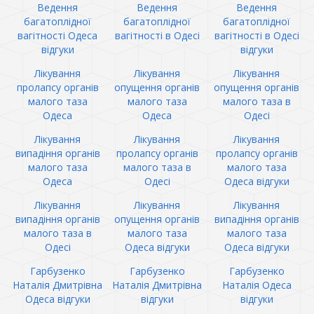
Ведення
Ведення
Ведення
багатоплідної
багатоплідної
багатоплідної
вагітності Одеса
вагітності в Одесі
вагітності в Одесі
відгуки
відгуки
Лікування
Лікування
Лікування
пролапсу органів
опущення органів
опущення органів
малого таза
малого таза
малого таза в
Одеса
Одеса
Одесі
Лікування
Лікування
Лікування
випадіння органів
пролапсу органів
пролапсу органів
малого таза
малого таза в
малого таза
Одеса
Одесі
Одеса відгуки
Лікування
Лікування
Лікування
випадіння органів
опущення органів
випадіння органів
малого таза в
малого таза
малого таза
Одесі
Одеса відгуки
Одеса відгуки
Гарбузенко
Гарбузенко
Гарбузенко
Наталія Дмитрівна
Наталія Дмитрівна
Наталія Одеса
Одеса відгуки
відгуки
відгуки