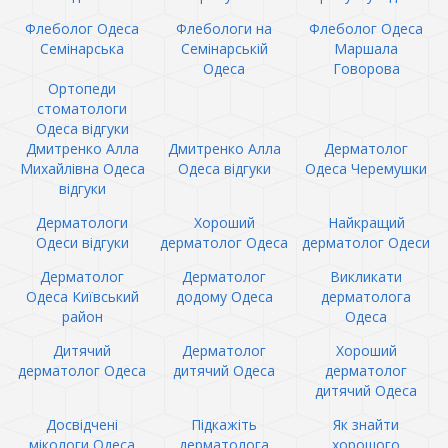
Флеболог Одеса
Флебологи на
Флеболог Одеса
Семінарська
Семінарській
Маршала
Одеса
Говорова
Ортопеди
стоматологи
Одеса відгуки
Дмитренко Алла
Дмитренко Алла
Дерматолог
Михайлівна Одеса
Одеса відгуки
Одеса Черемушки
відгуки
Дерматологи
Хороший
Найкращий
Одеси відгуки
дерматолог Одеса
дерматолог Одеси
Дерматолог
Дерматолог
Викликати
Одеса Київський
додому Одеса
дерматолога
район
Одеса
Дитячий
Дерматолог
Хороший
дерматолог Одеса
дитячий Одеса
дерматолог
дитячий Одеса
Досвідчені
Підкажіть
Як знайти
мікологи Одеса
дерматолога
хорошого