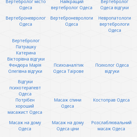
Вертебролог місто
Найкращий
Вертебролог
Одеса
вертебролог Одеса
Одеса відгуки
Вертеброневролог
Вертеброневрологи
Невропатологи
Одеса
Одеса
вертебрологи
Одеса
Вертебролог
Патрашку
Катерина
Вікторівна відгуки
Фендюра Марія
Психоаналітик
Психолог Одеса
Олегівна відгуки
Одеса Таїрове
відгуки
Відгуки
психотерапевт
Одеса
Потрібен
Масаж спини
Костоправ Одеса
хороший
Одеса
масажист Одеса
Масаж на дому
Масаж на дому
Розслаблювальний
Одеса
Одеса ціни
масаж Одеса