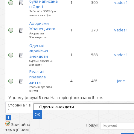
була написана
1
300
vades1
в Одесі
Якби WINDOWS була
написана в Одесі
Афоризми
Жванецького
1
270
vades1
Афоризми
Жванецького
Одеські
єврейські
1
588
vades1
анекдоти
Одеські єврейські
анекдоти
Реальні
правила
4
485
jane
життя
Реальні правила
життя
У цьому форумі
5
тем. На сторінці показано
5
тем.
Сторінка
1
з
1
1
Звичайна
Пошук:
тема (Є нові