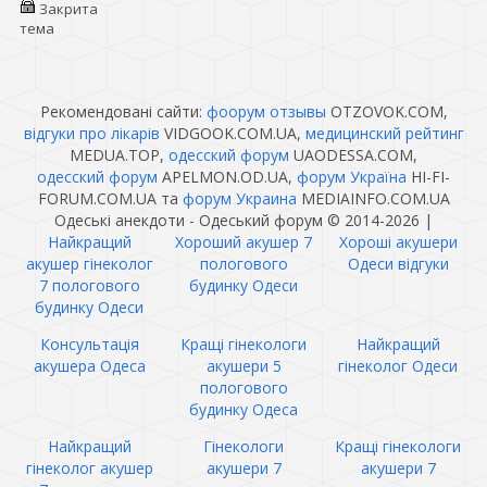
Закрита
тема
Рекомендовані сайти:
фоорум отзывы
OTZOVOK.COM,
відгуки про лікарів
VIDGOOK.COM.UA,
медицинский рейтинг
MEDUA.TOP,
одесский форум
UAODESSA.COM,
одесский форум
APELMON.OD.UA,
форум Україна
HI-FI-
FORUM.COM.UA та
форум Украина
MEDIAINFO.COM.UA
Одеські анекдоти - Одеський форум © 2014-2026
|
Найкращий
Хороший акушер 7
Хороші акушери
акушер гінеколог
пологового
Одеси відгуки
7 пологового
будинку Одеси
будинку Одеси
Консультація
Кращі гінекологи
Найкращий
акушера Одеса
акушери 5
гінеколог Одеси
пологового
будинку Одеса
Найкращий
Гінекологи
Кращі гінекологи
гінеколог акушер
акушери 7
акушери 7