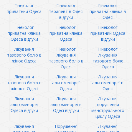
Гінеколог
Гінеколог
Гінеколог
приватний Одеса
терапевт в Одесі
приватна клініка в
відгуки
Одесі
Гінеколог
Гінеколог
Гінеколог
приватна клініка
приватна клініка
приватний Одеса
Одеса відгуки
Одеса
відгуки
Лікування
Гінеколог
Гінеколог
тазового болю в
лікування
лікування
жінок Одеса
тазового болю в
тазового болю
Одесі
Одеса
Лікування
Лікування
Лікування
тазового болю в
альгоменореї
альгоменореї в
жінок в Одесі
Одеса
Одесі
Лікування
Лікування
Лікування
альгоменореї
альгоменореї в
порушення
Одеса відгуки
Одесі відгуки
менструального
циклу Одеса
Лікування
Порушення
Лікування