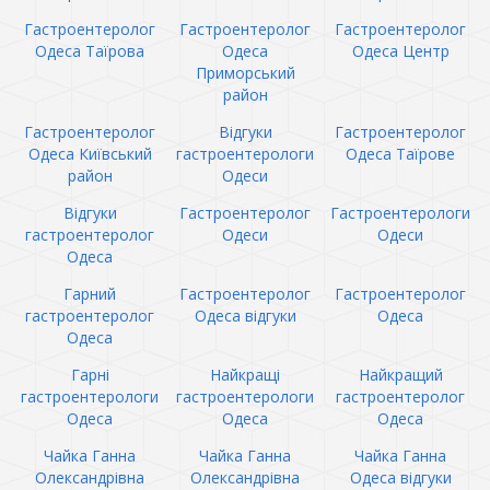
Гастроентеролог
Гастроентеролог
Гастроентеролог
Одеса Таїрова
Одеса
Одеса Центр
Приморський
район
Гастроентеролог
Відгуки
Гастроентеролог
Одеса Київський
гастроентерологи
Одеса Таїрове
район
Одеси
Відгуки
Гастроентеролог
Гастроентерологи
гастроентеролог
Одеси
Одеси
Одеса
Гарний
Гастроентеролог
Гастроентеролог
гастроентеролог
Одеса відгуки
Одеса
Одеса
Гарні
Найкращі
Найкращий
гастроентерологи
гастроентерологи
гастроентеролог
Одеса
Одеса
Одеса
Чайка Ганна
Чайка Ганна
Чайка Ганна
Олександрівна
Олександрівна
Одеса відгуки