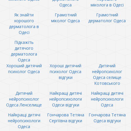
Одеса
міколога в Одесі
Як знайти
Грамотний
Грамотний
хорошого
міколог Одеса
дерматолог Одеса
дерматолога в
Одесі
Підкажіть
дитячого
дерматолога
Одеса
Хороший дитячий
Хороші дитячий
Дитячий
психолог Одеса
психолог Одеса
нейропсихолог
відгуки
Одеса селище
Котовського
Дитячий
Найкращі дитячі
Найкращі дитячі
нейропсихолог
нейропсихологи
нейропсихологи
Одеса Ленселище
Одеси відгуки
Одеса
Найкращі дитячі
Гончарова Тетяна
Гончарова Тетяна
нейропсихологи
Сергіївна відгуки
Одеса відгуки
Одеса