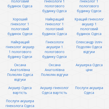
пологовий
гінекологи 1
гінеколог 1
будинок Одеса
пологового
пологового
будинку Одеса
будинку Одеси
Хороший
Найкращий
Кращий гінеколог
гінеколог 1
гінеколог 1
акушер 1
пологовий
пологовий
пологовий
будинок Одеси
будинок Одеса
будинок Одеса
Найкращий
Гінекологи
Олександр Ілліч
гінеколог акушер
акушери 1
Подолян Одеса
1 пологового
пологового
відгуки
будинку Одеси
будинку Одеси
Оксана
Оксана
Акушерка Одеса
Анатоліївна
Анатоліївна
ціни
Полюлях Одеса
Полюлях відгуки
відгуки
Акушер Одеса
Акушер гінеколог
Послуги акушера
вартість
Одеса вартість
Одеса
Послуги акушера
гінеколога Одеса