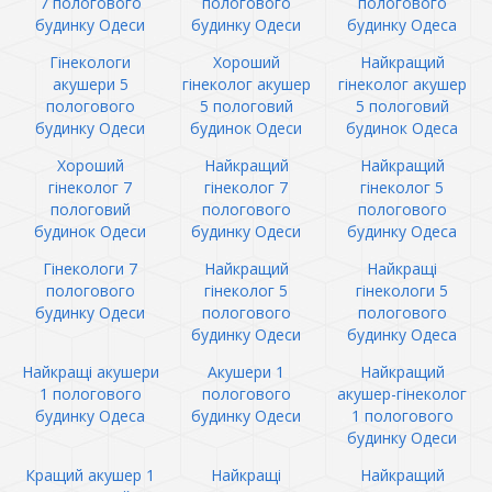
7 пологового
пологового
пологового
будинку Одеси
будинку Одеси
будинку Одеса
Гінекологи
Хороший
Найкращий
акушери 5
гінеколог акушер
гінеколог акушер
пологового
5 пологовий
5 пологовий
будинку Одеси
будинок Одеси
будинок Одеса
Хороший
Найкращий
Найкращий
гінеколог 7
гінеколог 7
гінеколог 5
пологовий
пологового
пологового
будинок Одеси
будинку Одеси
будинку Одеса
Гінекологи 7
Найкращий
Найкращі
пологового
гінеколог 5
гінекологи 5
будинку Одеси
пологового
пологового
будинку Одеси
будинку Одеса
Найкращі акушери
Акушери 1
Найкращий
1 пологового
пологового
акушер-гінеколог
будинку Одеса
будинку Одеси
1 пологового
будинку Одеси
Кращий акушер 1
Найкращі
Найкращий