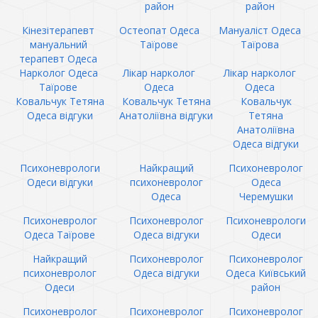
район
район
Кінезітерапевт
Остеопат Одеса
Мануаліст Одеса
мануальний
Таїрове
Таїрова
терапевт Одеса
Нарколог Одеса
Лікар нарколог
Лікар нарколог
Таїрове
Одеса
Одеса
Ковальчук Тетяна
Ковальчук Тетяна
Ковальчук
Одеса відгуки
Анатоліївна відгуки
Тетяна
Анатоліївна
Одеса відгуки
Психоневрологи
Найкращий
Психоневролог
Одеси відгуки
психоневролог
Одеса
Одеса
Черемушки
Психоневролог
Психоневролог
Психоневрологи
Одеса Таїрове
Одеса відгуки
Одеси
Найкращий
Психоневролог
Психоневролог
психоневролог
Одеса відгуки
Одеса Київський
Одеси
район
Психоневролог
Психоневролог
Психоневролог