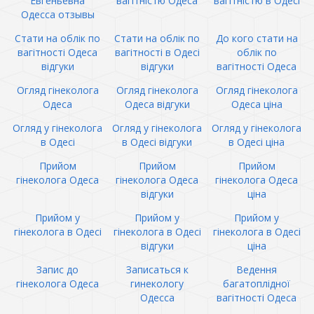
Евгеньевна
вагітністю Одеса
вагітністю в Одесі
Одесса отзывы
Стати на облік по
Стати на облік по
До кого стати на
вагітності Одеса
вагітності в Одесі
облік по
відгуки
відгуки
вагітності Одеса
Огляд гінеколога
Огляд гінеколога
Огляд гінеколога
Одеса
Одеса відгуки
Одеса ціна
Огляд у гінеколога
Огляд у гінеколога
Огляд у гінеколога
в Одесі
в Одесі відгуки
в Одесі ціна
Прийом
Прийом
Прийом
гінеколога Одеса
гінеколога Одеса
гінеколога Одеса
відгуки
ціна
Прийом у
Прийом у
Прийом у
гінеколога в Одесі
гінеколога в Одесі
гінеколога в Одесі
відгуки
ціна
Запис до
Записаться к
Ведення
гінеколога Одеса
гинекологу
багатоплідної
Одесса
вагітності Одеса