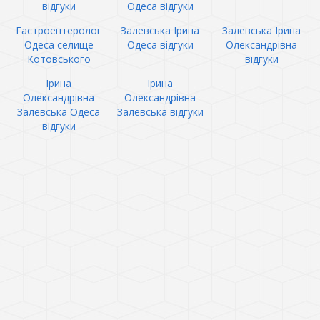
відгуки
Одеса відгуки
Гастроентеролог
Залевська Ірина
Залевська Ірина
Одеса селище
Одеса відгуки
Олександрівна
Котовського
відгуки
Ірина
Ірина
Олександрівна
Олександрівна
Залевська Одеса
Залевська відгуки
відгуки