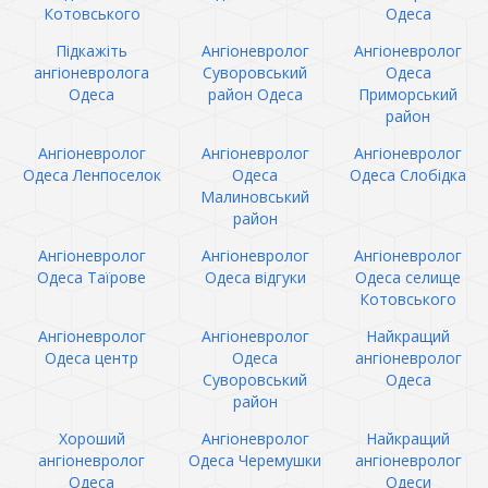
Котовського
Одеса
Підкажіть
Ангіоневролог
Ангіоневролог
ангіоневролога
Суворовський
Одеса
Одеса
район Одеса
Приморський
район
Ангіоневролог
Ангіоневролог
Ангіоневролог
Одеса Ленпоселок
Одеса
Одеса Слобідка
Малиновський
район
Ангіоневролог
Ангіоневролог
Ангіоневролог
Одеса Таїрове
Одеса відгуки
Одеса селище
Котовського
Ангіоневролог
Ангіоневролог
Найкращий
Одеса центр
Одеса
ангіоневролог
Суворовський
Одеса
район
Хороший
Ангіоневролог
Найкращий
ангіоневролог
Одеса Черемушки
ангіоневролог
Одеса
Одеси