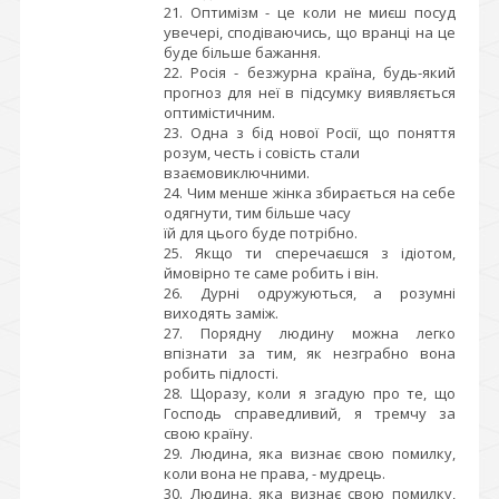
21. Оптимізм - це коли не миєш посуд
увечері, сподіваючись, що вранці на це
буде більше бажання.
22. Росія - безжурна країна, будь-який
прогноз для неї в підсумку виявляється
оптимістичним.
23. Одна з бід нової Росії, що поняття
розум, честь і совість стали
взаємовиключними.
24. Чим менше жінка збирається на себе
одягнути, тим більше часу
їй для цього буде потрібно.
25. Якщо ти сперечаєшся з ідіотом,
ймовірно те саме робить і він.
26. Дурні одружуються, а розумні
виходять заміж.
27. Порядну людину можна легко
впізнати за тим, як незграбно вона
робить підлості.
28. Щоразу, коли я згадую про те, що
Господь справедливий, я тремчу за
свою країну.
29. Людина, яка визнає свою помилку,
коли вона не права, - мудрець.
30. Людина, яка визнає свою помилку,