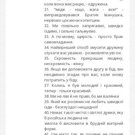
коли вона має рацію, - одружена.
31. "Імідж - ніщо, жага - все!" -
виправдовувався Братик Іванушка,
нервово цокаючи копитцем.
32. Ми повільно запрягаємо, швидко
їздимо, і сильно гальмуємо.
33. А по-моєму, щирість - просто брак
самовладання.
34. Найвірніший спосіб змусити дружину
слухати вас уважно - розмовляти уві сні.
35. Скромність прикрашає людину,
нескромність - жінку.
36. Якщо ви допоможете другу в біді, він
неодмінно згадає про вас, коли знову
потрапить у біду.
37. Колись я був молодий і красивий,
тепер - тільки красивий.
38. Ми не ліві й не праві, бо ми валянки
39. Який же росіянин не любить швидкої
їзди - безглуздої і нещадної!
40. Немає такої чистої і світлої думки, яку
б російська людина не
змогла б висловити в брудній матірній
формі.
41. Ще ніхто так, як росіяни, не глушив