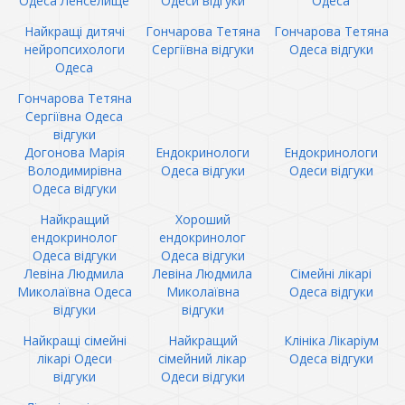
Одеса Ленселище
Одеси відгуки
Одеса
Найкращі дитячі
Гончарова Тетяна
Гончарова Тетяна
нейропсихологи
Сергіївна відгуки
Одеса відгуки
Одеса
Гончарова Тетяна
Сергіївна Одеса
відгуки
Догонова Марія
Ендокринологи
Ендокринологи
Володимирівна
Одеса відгуки
Одеси відгуки
Одеса відгуки
Найкращий
Хороший
ендокринолог
ендокринолог
Одеса відгуки
Одеса відгуки
Левіна Людмила
Левіна Людмила
Сімейні лікарі
Миколаївна Одеса
Миколаївна
Одеса відгуки
відгуки
відгуки
Найкращі сімейні
Найкращий
Клініка Лікаріум
лікарі Одеси
сімейний лікар
Одеса відгуки
відгуки
Одеси відгуки