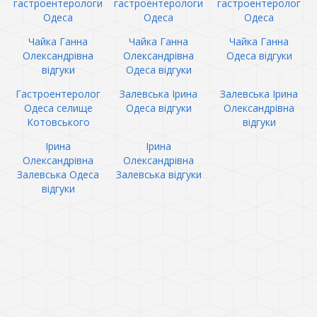
гастроентерологи
гастроентерологи
гастроентеролог
Одеса
Одеса
Одеса
Чайка Ганна
Чайка Ганна
Чайка Ганна
Олександрівна
Олександрівна
Одеса відгуки
відгуки
Одеса відгуки
Гастроентеролог
Залевська Ірина
Залевська Ірина
Одеса селище
Одеса відгуки
Олександрівна
Котовського
відгуки
Ірина
Ірина
Олександрівна
Олександрівна
Залевська Одеса
Залевська відгуки
відгуки