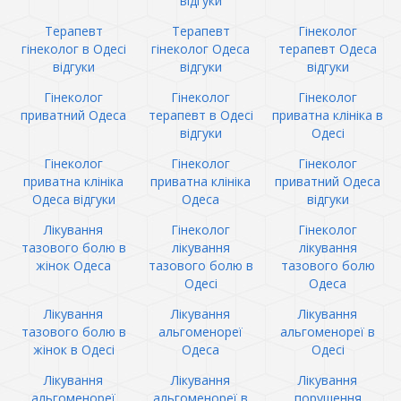
відгуки
Терапевт
Терапевт
Гінеколог
гінеколог в Одесі
гінеколог Одеса
терапевт Одеса
відгуки
відгуки
відгуки
Гінеколог
Гінеколог
Гінеколог
приватний Одеса
терапевт в Одесі
приватна клініка в
відгуки
Одесі
Гінеколог
Гінеколог
Гінеколог
приватна клініка
приватна клініка
приватний Одеса
Одеса відгуки
Одеса
відгуки
Лікування
Гінеколог
Гінеколог
тазового болю в
лікування
лікування
жінок Одеса
тазового болю в
тазового болю
Одесі
Одеса
Лікування
Лікування
Лікування
тазового болю в
альгоменореї
альгоменореї в
жінок в Одесі
Одеса
Одесі
Лікування
Лікування
Лікування
альгоменореї
альгоменореї в
порушення