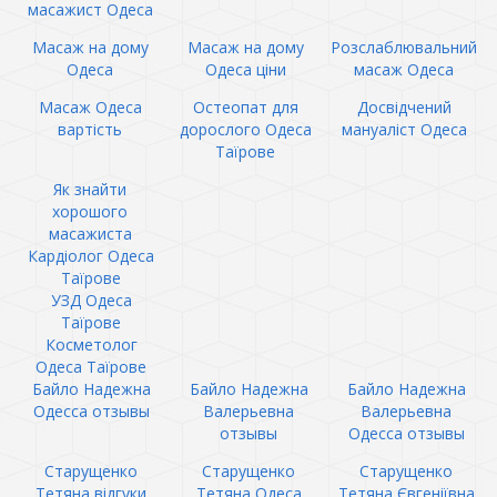
масажист Одеса
Масаж на дому
Масаж на дому
Розслаблювальний
Одеса
Одеса ціни
масаж Одеса
Масаж Одеса
Остеопат для
Досвідчений
вартість
дорослого Одеса
мануаліст Одеса
Таїрове
Як знайти
хорошого
масажиста
Кардіолог Одеса
Таїрове
УЗД Одеса
Таїрове
Косметолог
Одеса Таїрове
Байло Надежна
Байло Надежна
Байло Надежна
Одесса отзывы
Валерьевна
Валерьевна
отзывы
Одесса отзывы
Старущенко
Старущенко
Старущенко
Тетяна відгуки
Тетяна Одеса
Тетяна Євгеніївна