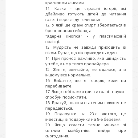
красивими жінками.
11. Казки - це страшні історії, які
дбайливо готують дітей до читання
газет і перегляду теленовин.
12. У якій ще країні спирт зберігається в
броньованих сейфах, а
"ядерна кнопка" - у пластмасовій
валізці.
13. Мудрість не завжди приходить із
віком. Буває, що вік приходить один.
14. При проносі важливо, яка швидкість
у тебе, а не у твого провайдера.
15. Життя, звичайно, не вдалося, а в
іншому все нормально.
16. Вибачте, що я говорю, коли ви
перебиваєте.
17. Якщо тобі важко гризти граніт науки -
спробуй посмоктати.
18. Врахуй, знання статевим шляхом не
передаються.
19. Подарунки на 23-е лютого, це
інвестиції в подарунки на 8-е березня.
20. Якщо скласти темне минуле зі
світлим майбутнім, вийде сіре
сьогодення.