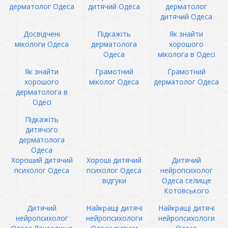
дерматолог Одеса
дитячий Одеса
дерматолог
дитячий Одеса
Досвідчені
Підкажіть
Як знайти
мікологи Одеса
дерматолога
хорошого
Одеса
міколога в Одесі
Як знайти
Грамотний
Грамотний
хорошого
міколог Одеса
дерматолог Одеса
дерматолога в
Одесі
Підкажіть
дитячого
дерматолога
Одеса
Хороший дитячий
Хороші дитячий
Дитячий
психолог Одеса
психолог Одеса
нейропсихолог
відгуки
Одеса селище
Котовського
Дитячий
Найкращі дитячі
Найкращі дитячі
нейропсихолог
нейропсихологи
нейропсихологи