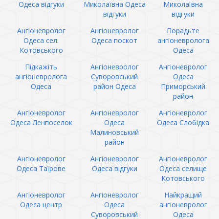
Одеса відгуки
Миколаївна Одеса
Миколаївна
відгуки
відгуки
Ангіоневролог
Ангіоневролог
Порадьте
Одеса сел.
Одеса поскот
ангіоневролога
Котовського
Одеса
Підкажіть
Ангіоневролог
Ангіоневролог
ангіоневролога
Суворовський
Одеса
Одеса
район Одеса
Приморський
район
Ангіоневролог
Ангіоневролог
Ангіоневролог
Одеса Ленпоселок
Одеса
Одеса Слобідка
Малиновський
район
Ангіоневролог
Ангіоневролог
Ангіоневролог
Одеса Таїрове
Одеса відгуки
Одеса селище
Котовського
Ангіоневролог
Ангіоневролог
Найкращий
Одеса центр
Одеса
ангіоневролог
Суворовський
Одеса