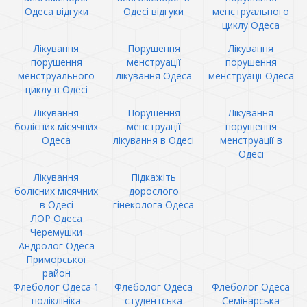
Одеса відгуки
Одесі відгуки
менструального
циклу Одеса
Лікування
Порушення
Лікування
порушення
менструації
порушення
менструального
лікування Одеса
менструації Одеса
циклу в Одесі
Лікування
Порушення
Лікування
болісних місячних
менструації
порушення
Одеса
лікування в Одесі
менструації в
Одесі
Лікування
Підкажіть
болісних місячних
дорослого
в Одесі
гінеколога Одеса
ЛОР Одеса
Черемушки
Андролог Одеса
Приморської
район
Флеболог Одеса 1
Флеболог Одеса
Флеболог Одеса
поліклініка
студентська
Семінарська