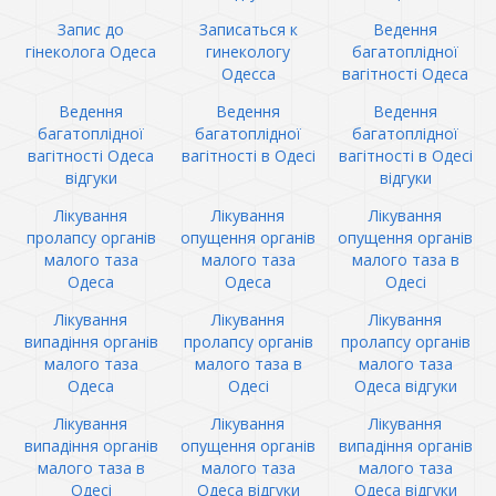
Запис до
Записаться к
Ведення
гінеколога Одеса
гинекологу
багатоплідної
Одесса
вагітності Одеса
Ведення
Ведення
Ведення
багатоплідної
багатоплідної
багатоплідної
вагітності Одеса
вагітності в Одесі
вагітності в Одесі
відгуки
відгуки
Лікування
Лікування
Лікування
пролапсу органів
опущення органів
опущення органів
малого таза
малого таза
малого таза в
Одеса
Одеса
Одесі
Лікування
Лікування
Лікування
випадіння органів
пролапсу органів
пролапсу органів
малого таза
малого таза в
малого таза
Одеса
Одесі
Одеса відгуки
Лікування
Лікування
Лікування
випадіння органів
опущення органів
випадіння органів
малого таза в
малого таза
малого таза
Одесі
Одеса відгуки
Одеса відгуки