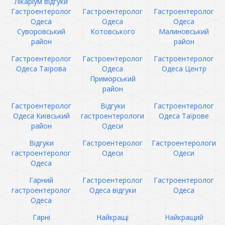
Лікаріум відгуки
Гастроентеролог
Гастроентеролог
Гастроентеролог
Одеса
Одеса
Одеса
Суворовський
Котовського
Малиновський
район
район
Гастроентеролог
Гастроентеролог
Гастроентеролог
Одеса Таїрова
Одеса
Одеса Центр
Приморський
район
Гастроентеролог
Відгуки
Гастроентеролог
Одеса Київський
гастроентерологи
Одеса Таїрове
район
Одеси
Відгуки
Гастроентеролог
Гастроентерологи
гастроентеролог
Одеси
Одеси
Одеса
Гарний
Гастроентеролог
Гастроентеролог
гастроентеролог
Одеса відгуки
Одеса
Одеса
Гарні
Найкращі
Найкращий