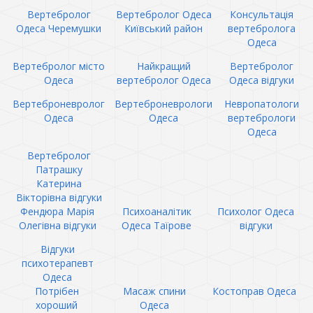
Вертебролог
Вертебролог Одеса
Консультація
Одеса Черемушки
Київський район
вертебролога
Одеса
Вертебролог місто
Найкращий
Вертебролог
Одеса
вертебролог Одеса
Одеса відгуки
Вертеброневролог
Вертеброневрологи
Невропатологи
Одеса
Одеса
вертебрологи
Одеса
Вертебролог
Патрашку
Катерина
Вікторівна відгуки
Фендюра Марія
Психоаналітик
Психолог Одеса
Олегівна відгуки
Одеса Таїрове
відгуки
Відгуки
психотерапевт
Одеса
Потрібен
Масаж спини
Костоправ Одеса
хороший
Одеса