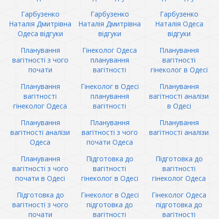
Гарбузенко
Гарбузенко
Гарбузенко
Наталія Дмитрівна
Наталія Дмитрівна
Наталія Одеса
Одеса відгуки
відгуки
відгуки
Планування
Гінеколог Одеса
Планування
вагітності з чого
планування
вагітності
почати
вагітності
гінеколог в Одесі
Планування
Гінеколог в Одесі
Планування
вагітності
планування
вагітності аналізи
гінеколог Одеса
вагітності
в Одесі
Планування
Планування
Планування
вагітності аналізи
вагітності з чого
вагітності аналізи
Одеса
почати Одеса
Планування
Підготовка до
Підготовка до
вагітності з чого
вагітності
вагітності
почати в Одесі
гінеколог в Одесі
гінеколог Одеса
Підготовка до
Гінеколог в Одесі
Гінеколог Одеса
вагітності з чого
підготовка до
підготовка до
почати
вагітності
вагітності