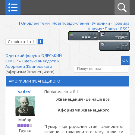
[
Оновлені теми
·
Нові повідомлення
·
Учасники
·
Правила
форуму
·
Пошук
·
RSS
]
Сторінка
1
з
1
1
Одеський форум
»
ОДЕСЬКИЙ
ЮМОР
»
Одеські анекдоти
»
Афоризми Жванецького
(Афоризми Жванецького)
АФОРИЗМИ ЖВАНЕЦЬКОГО
vades1
Повідомлення #
1
Жванецький
- це наше все !
Афоризми Жванецького
Майор
"Гумор - це рідкісний стан талановитої
Група:
людини і талановитого часу, коли ти