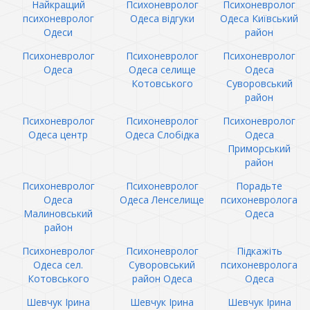
Найкращий
Психоневролог
Психоневролог
психоневролог
Одеса відгуки
Одеса Київський
Одеси
район
Психоневролог
Психоневролог
Психоневролог
Одеса
Одеса селище
Одеса
Котовського
Суворовський
район
Психоневролог
Психоневролог
Психоневролог
Одеса центр
Одеса Слобідка
Одеса
Приморський
район
Психоневролог
Психоневролог
Порадьте
Одеса
Одеса Ленселище
психоневролога
Малиновський
Одеса
район
Психоневролог
Психоневролог
Підкажіть
Одеса сел.
Суворовський
психоневролога
Котовського
район Одеса
Одеса
Шевчук Ірина
Шевчук Ірина
Шевчук Ірина