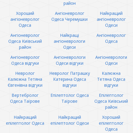
район
Хороший
Ангіоневролог
Найкращий
ангіоневролог
Одеса Черемушки
ангіоневролог
Одеса
Одеси
Ангіоневролог
Найкращі
Ангіоневролог
Одеса Київський
ангіоневрологи
Одеса
район
Одеси
Ангіоневролог
Ангіоневрологи
Ангіоневрологи
Одеса відгуки
Одеси відгуки
Одеси
Невролог
Невролог Патрашку
Калюжна
Калюжна Тетяна
Катерина Одеса
Тетяна Одеса
Євгенівна відгуки
відгуки
відгуки
Вертебролог
Епілептолог Одеса
Епілептолог
Одеса Таїрове
Таїрове
Одеса Київський
район
Найкращий
Найкращий
Хороший
епілептолог Одеса
епілептолог Одеси
епілептолог
Одеса