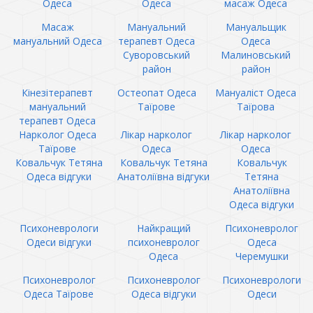
Одеса
Одеса
масаж Одеса
Масаж
Мануальний
Мануальщик
мануальний Одеса
терапевт Одеса
Одеса
Суворовський
Малиновський
район
район
Кінезітерапевт
Остеопат Одеса
Мануаліст Одеса
мануальний
Таїрове
Таїрова
терапевт Одеса
Нарколог Одеса
Лікар нарколог
Лікар нарколог
Таїрове
Одеса
Одеса
Ковальчук Тетяна
Ковальчук Тетяна
Ковальчук
Одеса відгуки
Анатоліївна відгуки
Тетяна
Анатоліївна
Одеса відгуки
Психоневрологи
Найкращий
Психоневролог
Одеси відгуки
психоневролог
Одеса
Одеса
Черемушки
Психоневролог
Психоневролог
Психоневрологи
Одеса Таїрове
Одеса відгуки
Одеси