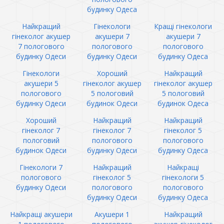
будинку Одеса
Найкращий
Гінекологи
Кращі гінекологи
гінеколог акушер
акушери 7
акушери 7
7 пологового
пологового
пологового
будинку Одеси
будинку Одеси
будинку Одеса
Гінекологи
Хороший
Найкращий
акушери 5
гінеколог акушер
гінеколог акушер
пологового
5 пологовий
5 пологовий
будинку Одеси
будинок Одеси
будинок Одеса
Хороший
Найкращий
Найкращий
гінеколог 7
гінеколог 7
гінеколог 5
пологовий
пологового
пологового
будинок Одеси
будинку Одеси
будинку Одеса
Гінекологи 7
Найкращий
Найкращі
пологового
гінеколог 5
гінекологи 5
будинку Одеси
пологового
пологового
будинку Одеси
будинку Одеса
Найкращі акушери
Акушери 1
Найкращий