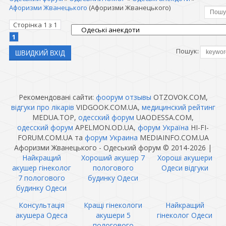
Афоризми Жванецького
(Афоризми Жванецького)
Сторінка
1
з
1
1
Пошук:
Рекомендовані сайти:
фоорум отзывы
OTZOVOK.COM,
відгуки про лікарів
VIDGOOK.COM.UA,
медицинский рейтинг
MEDUA.TOP,
одесский форум
UAODESSA.COM,
одесский форум
APELMON.OD.UA,
форум Україна
HI-FI-
FORUM.COM.UA та
форум Украина
MEDIAINFO.COM.UA
Афоризми Жванецького - Одеський форум © 2014-2026
|
Найкращий
Хороший акушер 7
Хороші акушери
акушер гінеколог
пологового
Одеси відгуки
7 пологового
будинку Одеси
будинку Одеси
Консультація
Кращі гінекологи
Найкращий
акушера Одеса
акушери 5
гінеколог Одеси
пологового