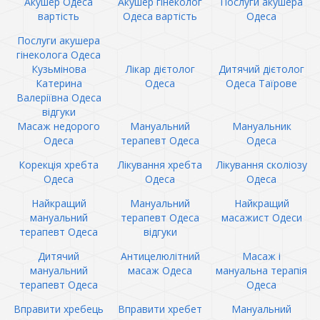
Акушер Одеса
Акушер гінеколог
Послуги акушера
вартість
Одеса вартість
Одеса
Послуги акушера
гінеколога Одеса
Кузьмінова
Лікар дієтолог
Дитячий дієтолог
Катерина
Одеса
Одеса Таїрове
Валеріївна Одеса
відгуки
Масаж недорого
Мануальний
Мануальник
Одеса
терапевт Одеса
Одеса
Корекція хребта
Лікування хребта
Лікування сколіозу
Одеса
Одеса
Одеса
Найкращий
Мануальний
Найкращий
мануальний
терапевт Одеса
масажист Одеси
терапевт Одеса
відгуки
Дитячий
Антицелюлітний
Масаж і
мануальний
масаж Одеса
мануальна терапія
терапевт Одеса
Одеса
Вправити хребець
Вправити хребет
Мануальний