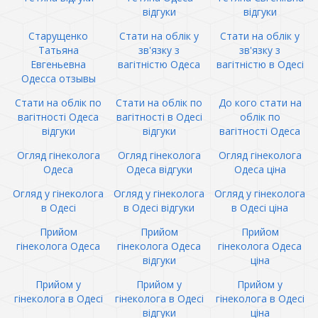
відгуки
відгуки
Старущенко
Стати на облік у
Стати на облік у
Татьяна
зв'язку з
зв'язку з
Евгеньевна
вагітністю Одеса
вагітністю в Одесі
Одесса отзывы
Стати на облік по
Стати на облік по
До кого стати на
вагітності Одеса
вагітності в Одесі
облік по
відгуки
відгуки
вагітності Одеса
Огляд гінеколога
Огляд гінеколога
Огляд гінеколога
Одеса
Одеса відгуки
Одеса ціна
Огляд у гінеколога
Огляд у гінеколога
Огляд у гінеколога
в Одесі
в Одесі відгуки
в Одесі ціна
Прийом
Прийом
Прийом
гінеколога Одеса
гінеколога Одеса
гінеколога Одеса
відгуки
ціна
Прийом у
Прийом у
Прийом у
гінеколога в Одесі
гінеколога в Одесі
гінеколога в Одесі
відгуки
ціна