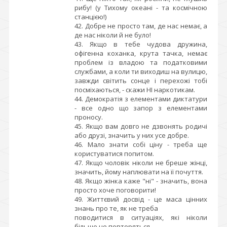
рибу! (у Тихому океані - та космічною
станцією!)
42. Добре не просто там, де нас немає, а
де нас ніколи й не було!
43. Якщо в тебе чудова дружина,
офігенна коханка, крута тачка, немає
проблем із владою та податковими
службами, а коли ти виходиш на вулицю,
завжди світить сонце і перехожі тобі
посміхаються, - скажи НІ наркотикам.
44. Демократія з елементами диктатури
- все одно що запор з елементами
проносу.
45. Якщо вам довго не дзвонять родичі
або друзі, значить у них усе добре.
46. Мало знати собі ціну - треба ще
користуватися попитом.
47. Якщо чоловік ніколи не бреше жінці,
значить, йому наплювати на її почуття.
48. Якщо жінка каже "ні" - значить, вона
просто хоче поговорити!
49. Життєвий досвід - це маса цінних
знань про те, як не треба
поводитися в ситуаціях, які ніколи
більше не повторяться.