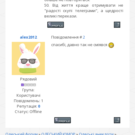
50. Від життя краще отримувати не
"радості скупі телеграми", а щедрості
великі перекази.
alex2012
Повідомлення #
2
спасибі, давно так не сміявся
Рядовий
Група:
Користувачі
Повідомлень:
1
Репутація:
0
Статус:
Offline
Одеський форум
»
ОДЕСЬКИЙ ЮМОР
»
Одеські анекдоти
»