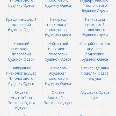
1 пологового
пологового
акушер-гінеколог
будинку Одеса
будинку Одеси
1 пологового
будинку Одеси
Кращий акушер 1
Найкращі
Найкращий
пологовий
гінекологи 1
гінеколог 1
будинок Одеса
пологового
пологового
будинку Одеса
будинку Одеси
Хороший
Найкращий
Кращий гінеколог
гінеколог 1
гінеколог 1
акушер 1
пологовий
пологовий
пологовий
будинок Одеси
будинок Одеса
будинок Одеса
Найкращий
Гінекологи
Олександр Ілліч
гінеколог акушер
акушери 1
Подолян Одеса
1 пологового
пологового
відгуки
будинку Одеси
будинку Одеси
Оксана
Оксана
Акушерка Одеса
Анатоліївна
Анатоліївна
ціни
Полюлях Одеса
Полюлях відгуки
відгуки