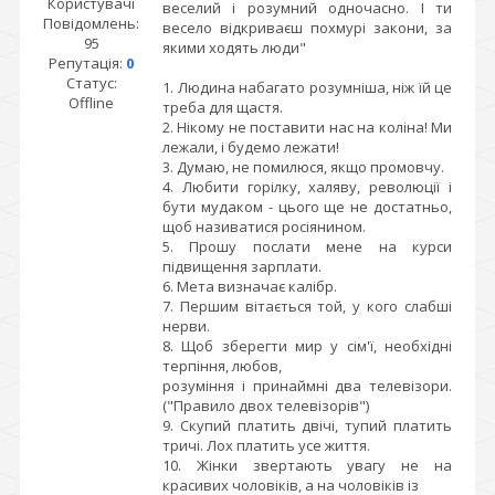
Користувачі
веселий і розумний одночасно. І ти
Повідомлень:
весело відкриваєш похмурі закони, за
95
якими ходять люди"
Репутація:
0
Статус:
1. Людина набагато розумніша, ніж їй це
Offline
треба для щастя.
2. Нікому не поставити нас на коліна! Ми
лежали, і будемо лежати!
3. Думаю, не помилюся, якщо промовчу.
4. Любити горілку, халяву, революції і
бути мудаком - цього ще не достатньо,
щоб називатися росіянином.
5. Прошу послати мене на курси
підвищення зарплати.
6. Мета визначає калібр.
7. Першим вітається той, у кого слабші
нерви.
8. Щоб зберегти мир у сім'ї, необхідні
терпіння, любов,
розуміння і принаймні два телевізори.
("Правило двох телевізорів")
9. Скупий платить двічі, тупий платить
тричі. Лох платить усе життя.
10. Жінки звертають увагу не на
красивих чоловіків, а на чоловіків із