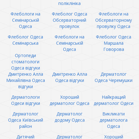
поліклініка
Флебологи на
Флеболог Одеса
Флебологи на
Семінарській
Обсерваторний
Обсерваторному
Одеса
провулок
провулку Одеса
Флеболог Одеса
Флебологи на
Флеболог Одеса
Семінарська
Семінарській
Маршала
Одеса
Говорова
Ортопеди
стоматологи
Одеса відгуки
Дмитренко Алла
Дмитренко Алла
Дерматолог
Михайлівна Одеса
Одеса відгуки
Одеса Черемушки
відгуки
Дерматологи
Хороший
Найкращий
Одеси відгуки
дерматолог Одеса
дерматолог Одеси
Дерматолог
Дерматолог
Викликати
Одеса Київський
додому Одеса
дерматолога
район
Одеса
Дитячий
Дерматолог
Хороший