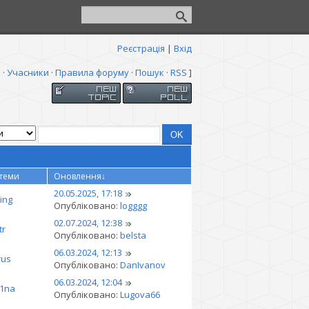
Реєстрація
|
Вхід
я
·
Учасники
·
Правила форуму
·
Пошук
·
RSS
]
 теми
Оновлення
↓
20.05.2025, 17:18
ing
Опубліковано:
logggg
02.07.2024, 12:38
tr
Опубліковано:
belsta
06.03.2024, 12:13
rus
Опубліковано:
DanIvanov
06.03.2024, 12:04
r1na
Опубліковано:
Lugova66