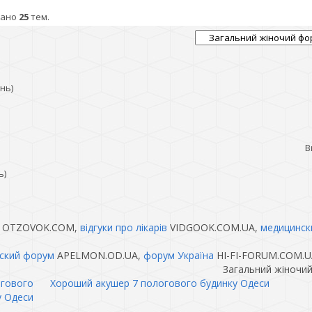
зано
25
тем.
нь)
В
ь)
OTZOVOK.COM,
відгуки про лікарів
VIDGOOK.COM.UA,
медицинск
ский форум
APELMON.OD.UA,
форум Україна
HI-FI-FORUM.COM.U
Загальний жіночи
огового
Хороший акушер 7 пологового будинку Одеси
у Одеси