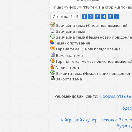
У цьому форумі
118
тем. На сторінці пока
Сторінка
1
з
5
1
2
3
4
5
»
Звичайна тема (Є нові повідомлення)
Звичайна тема
Звичайна тема (Немає нових повідомле
Тема - опитування
Гаряча тема (Є нові повідомлення)
Важлива тема
Гаряча тема (Немає нових повідомлень)
Гаряча тема
Закрита тема (Немає нових повідомлен
Закрита тема
Рекомендовані сайти:
фоорум отзывы
одес
Найкращий акушер гінеколог 7 пол
будинк