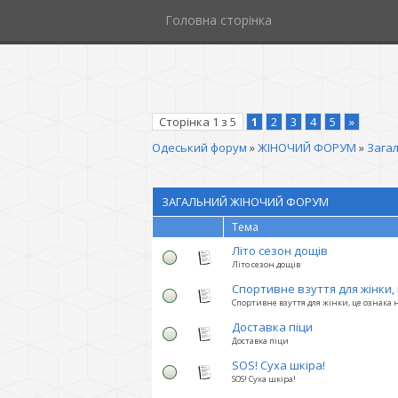
Головна сторінка
Сторінка
1
з
5
1
2
3
4
5
»
Одеський форум
»
ЖІНОЧИЙ ФОРУМ
»
Зага
ЗАГАЛЬНИЙ ЖІНОЧИЙ ФОРУМ
Тема
Літо сезон дощів
Літо сезон дощів
Спортивне взуття для жінки,
Спортивне взуття для жінки, це ознака 
Доставка піци
Доставка піци
SOS! Суха шкіра!
SOS! Суха шкіра!