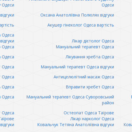
у Одеси
Одеси
відгуки
Оксана Анатоліївна Полюлях відгуки
артість
Акушер гінеколог Одеса вартість
а Одеса
відгуки
Лікар дієтолог Одеса
 Одеса
Мануальний терапевт Одеса
а Одеса
Лікування хребта Одеса
т Одеса
Мануальний терапевт Одеса відгуки
т Одеса
Антицелюлітний масаж Одеса
ь Одеса
Вправити хребет Одеса
 Одеса
Мануальний терапевт Одеса Суворовський
район
т Одеса
Остеопат Одеса Таїрове
Таїрове
Лікар нарколог Одеса
відгуки
Ковальчук Тетяна Анатоліївна відгуки
Кова