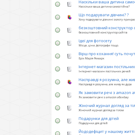
Наскільки ваша дитина само
Наскільки ваша дитина самостійна?
Що подарувати дівчині? ?
Хочу подарувати дівчині золоту прикра
безкоштовний конструктор с
безкоштовний конструктор сайтів
Ідеї для фотосету
Місця, ціни, фотографи тощо.
Вірш про кохання! суть почу
Еріх Марія Ремарк
Інтернет-магазин постільни
Інтернет-магазин постільних речей
Насправді я розумна, але жи
Насправді я розумна, але живу як дура
Як замовити речі з amazon а
Як замовити речі з amazon або ebay
Жіночий журнал догляд за ті
Жіночий журнал догляд за тілом
Подарунки для дітей
Подарунки для дітей
Йододефіцит у нашому житті