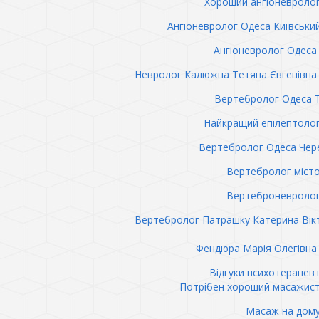
Хороший ангіоневроло
Ангіоневролог Одеса Київськи
Ангіоневролог Одеса 
Невролог Калюжна Тетяна Євгенівна 
Вертебролог Одеса 
Найкращий епілептоло
Вертебролог Одеса Чер
Вертебролог міст
Вертеброневролог
Вертебролог Патрашку Катерина Вік
Фендюра Марія Олегівна 
Відгуки психотерапев
Потрібен хороший масажис
Масаж на дому