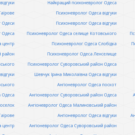
відгуки
Найкращий психоневролог Одеса
Таїрове
Психоневролог Одеса відгуки
 Одеси
Психоневролог Одеса відгуки
 Одеса
Психоневролог Одеса селище Котовського
Пс
а центр
Психоневролог Одеса Слобідка
П
й район
Психоневролог Одеса Ленселище
вського
Психоневролог Суворовський район Одеса
відгуки
Шевчук Ірина Миколаївна Одеса відгуки
вського
Ангіоневролог Одеса поскот
а Одеса
Ангіоневролог Суворовський район Одеса
поселок
Ангіоневролог Одеса Малиновський район
Таїрове
Ангіоневролог Одеса відгуки
Ан
а центр
Ангіоневролог Одеса Суворовський район