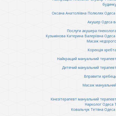
будинк
Оксана Анатоліївна Полюлях Одеса 
Акушер Одеса в
Послуги акушера гінеколог
Кузьмінова Катерина Валеріївна Одеса 
Масаж недорого
Корекція хребт
Найкращий мануальний терапев
Дитячий мануальний терапев
Вправити хребец
Масаж мануальний
Кінезітерапевт мануальний терапев
Нарколог Одеса 
Ковальчук Тетяна Одеса 