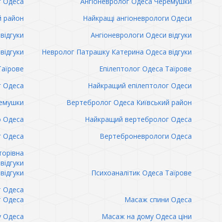
г Одеса
Ангіоневролог Одеса Черемушки
й район
Найкращі ангіоневрологи Одеси
відгуки
Ангіоневрологи Одеси відгуки
відгуки
Невролог Патрашку Катерина Одеса відгуки
Таїрове
Епілептолог Одеса Таїрове
г Одеса
Найкращий епілептолог Одеси
емушки
Вертебролог Одеса Київський район
о Одеса
Найкращий вертебролог Одеса
 Одеса
Вертеброневрологи Одеса
торівна
відгуки
відгуки
Психоаналітик Одеса Таїрове
т Одеса
т Одеса
Масаж спини Одеса
 Одеса
Масаж на дому Одеса ціни