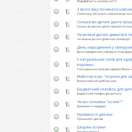
Йододефіцит у нашому житті
З якого віку починати навча
З якого віку починати навчання дитин
Скільки ви дитині даєте гро
Скільки ви дитині даєте грошей на киш
Чи можна дитині дивитися те
Чи можна дитині дивитися телевізор?
День народження у свекрухи.
День народження у свекрухи. А що дару
5 натуральних соків для здор
Ігорович
5 натуральних соків для здоров'я Вашої 
Майстер-клас "4 кроки для з
Безкоштовний майстер-клас.
Бюджетний телефон для дит
Бюджетний телефон для дитини
Чи всі чоловіки "козли"?
Допоможіть порадою
Приємності для вас
Приємності для вас
Шкіряні лосини
Шкіряні лосини