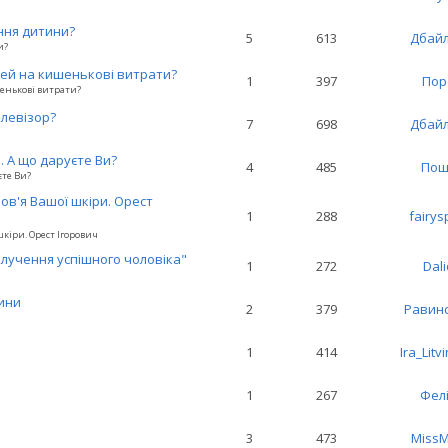
ння дитини?
5
613
Дбай
и?
шей на кишенькові витрати?
1
397
Пор
енькові витрати?
левізор?
7
698
Дбай
 А що даруєте Ви?
4
485
Пош
єте Ви?
ов'я Вашої шкіри. Орест
1
288
fairys
шкіри. Орест Ігорович
алучення успішного чоловіка"
1
272
Dal
ини
2
379
Равин
1
414
Ira_Litv
1
267
Фел
3
473
MissM