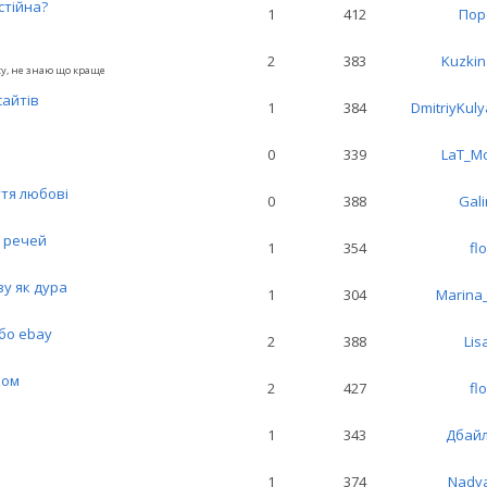
стійна?
1
412
Пор
2
383
Kuzki
су, не знаю що краще
айтів
1
384
DmitriyKul
0
339
LaT_M
ття любові
0
388
Gal
х речей
1
354
flo
ву як дура
1
304
Marina
бо ebay
2
388
Lis
лом
2
427
flo
1
343
Дбай
1
374
Nady