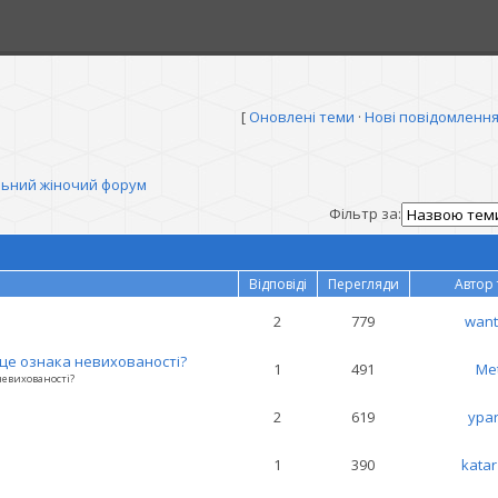
[
Оновлені теми
·
Нові повідомленн
льний жіночий форум
Фільтр за:
Відповіді
Перегляди
Автор
2
779
want
 це ознака невихованості?
1
491
Me
невихованості?
2
619
ypa
1
390
kata