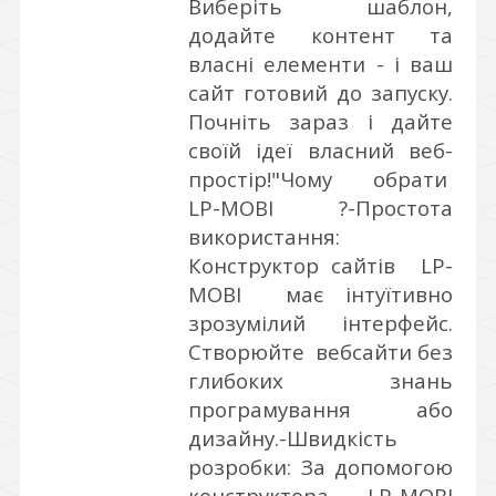
Виберіть шаблон,
додайте контент та
власні елементи - і ваш
сайт готовий до запуску.
Почніть зараз і дайте
своїй ідеї власний веб-
простір!"
Чому обрати
LP-MOBI ?
-Простота
використання:
Конструктор сайтів LP-
MOBI має інтуїтивно
зрозумілий інтерфейс.
Створюйте вебсайти без
глибоких знань
програмування або
дизайну.
-Швидкість
розробки: За допомогою
конструктора LP-MOBI