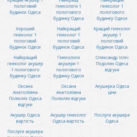
пологовий
гінекологи 1
гінеколог 1
будинок Одеса
пологового
пологового
будинку Одеса
будинку Одеси
Хороший
Найкращий
Кращий гінеколог
гінеколог 1
гінеколог 1
акушер 1
пологовий
пологовий
пологовий
будинок Одеси
будинок Одеса
будинок Одеса
Найкращий
Гінекологи
Олександр Ілліч
гінеколог акушер
акушери 1
Подолян Одеса
1 пологового
пологового
відгуки
будинку Одеси
будинку Одеси
Оксана
Оксана
Акушерка Одеса
Анатоліївна
Анатоліївна
ціни
Полюлях Одеса
Полюлях відгуки
відгуки
Акушер Одеса
Акушер гінеколог
Послуги акушера
вартість
Одеса вартість
Одеса
Послуги акушера