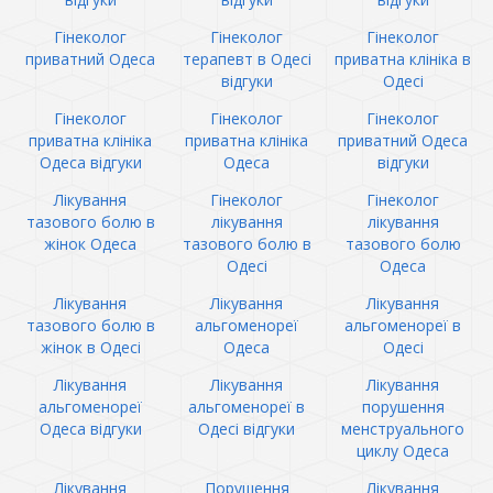
Гінеколог
Гінеколог
Гінеколог
приватний Одеса
терапевт в Одесі
приватна клініка в
відгуки
Одесі
Гінеколог
Гінеколог
Гінеколог
приватна клініка
приватна клініка
приватний Одеса
Одеса відгуки
Одеса
відгуки
Лікування
Гінеколог
Гінеколог
тазового болю в
лікування
лікування
жінок Одеса
тазового болю в
тазового болю
Одесі
Одеса
Лікування
Лікування
Лікування
тазового болю в
альгоменореї
альгоменореї в
жінок в Одесі
Одеса
Одесі
Лікування
Лікування
Лікування
альгоменореї
альгоменореї в
порушення
Одеса відгуки
Одесі відгуки
менструального
циклу Одеса
Лікування
Порушення
Лікування