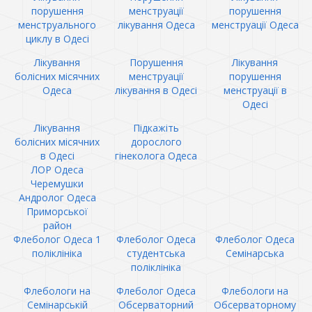
порушення
менструації
порушення
менструального
лікування Одеса
менструації Одеса
циклу в Одесі
Лікування
Порушення
Лікування
болісних місячних
менструації
порушення
Одеса
лікування в Одесі
менструації в
Одесі
Лікування
Підкажіть
болісних місячних
дорослого
в Одесі
гінеколога Одеса
ЛОР Одеса
Черемушки
Андролог Одеса
Приморської
район
Флеболог Одеса 1
Флеболог Одеса
Флеболог Одеса
поліклініка
студентська
Семінарська
поліклініка
Флебологи на
Флеболог Одеса
Флебологи на
Семінарській
Обсерваторний
Обсерваторному