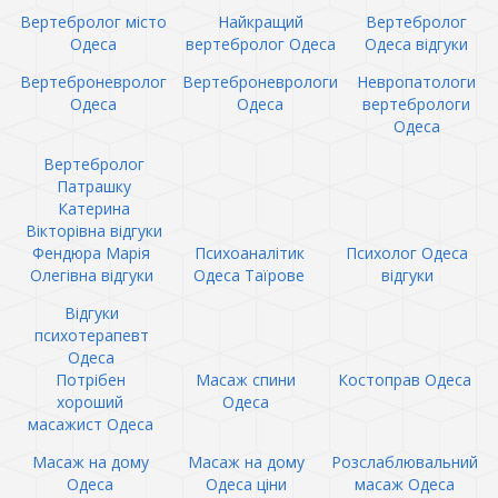
Вертебролог місто
Найкращий
Вертебролог
Одеса
вертебролог Одеса
Одеса відгуки
Вертеброневролог
Вертеброневрологи
Невропатологи
Одеса
Одеса
вертебрологи
Одеса
Вертебролог
Патрашку
Катерина
Вікторівна відгуки
Фендюра Марія
Психоаналітик
Психолог Одеса
Олегівна відгуки
Одеса Таїрове
відгуки
Відгуки
психотерапевт
Одеса
Потрібен
Масаж спини
Костоправ Одеса
хороший
Одеса
масажист Одеса
Масаж на дому
Масаж на дому
Розслаблювальний
Одеса
Одеса ціни
масаж Одеса