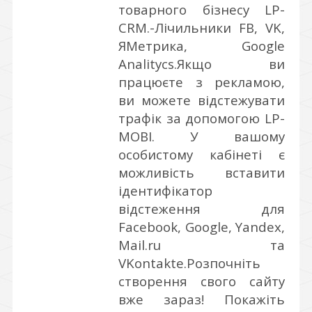
товарного бізнесу LP-
CRM.
-Лічильники FB, VK,
ЯМетрика, Google
Analitycs.Якщо ви
працюєте з рекламою,
ви можете відстежувати
трафік за допомогою LP-
MOBI. У вашому
особистому кабінеті є
можливість вставити
ідентифікатор
відстеження для
Facebook, Google, Yandex,
Mail.ru та
VKontakte.
Розпочніть
створення свого сайту
вже зараз! Покажіть