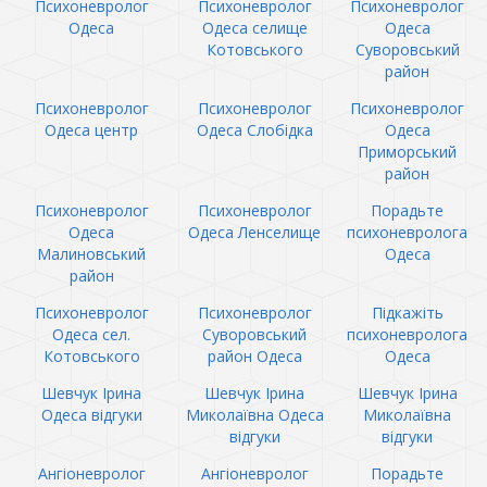
Психоневролог
Психоневролог
Психоневролог
Одеса
Одеса селище
Одеса
Котовського
Суворовський
район
Психоневролог
Психоневролог
Психоневролог
Одеса центр
Одеса Слобідка
Одеса
Приморський
район
Психоневролог
Психоневролог
Порадьте
Одеса
Одеса Ленселище
психоневролога
Малиновський
Одеса
район
Психоневролог
Психоневролог
Підкажіть
Одеса сел.
Суворовський
психоневролога
Котовського
район Одеса
Одеса
Шевчук Ірина
Шевчук Ірина
Шевчук Ірина
Одеса відгуки
Миколаївна Одеса
Миколаївна
відгуки
відгуки
Ангіоневролог
Ангіоневролог
Порадьте