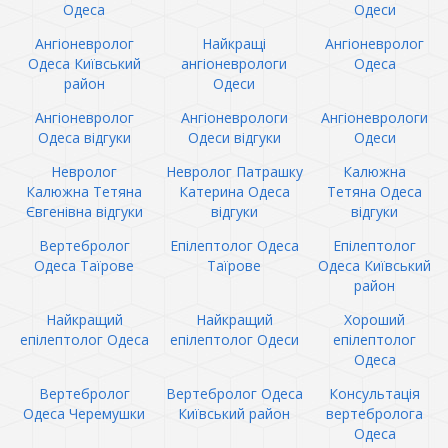
Одеса
Одеси
Ангіоневролог
Найкращі
Ангіоневролог
Одеса Київський
ангіоневрологи
Одеса
район
Одеси
Ангіоневролог
Ангіоневрологи
Ангіоневрологи
Одеса відгуки
Одеси відгуки
Одеси
Невролог
Невролог Патрашку
Калюжна
Калюжна Тетяна
Катерина Одеса
Тетяна Одеса
Євгенівна відгуки
відгуки
відгуки
Вертебролог
Епілептолог Одеса
Епілептолог
Одеса Таїрове
Таїрове
Одеса Київський
район
Найкращий
Найкращий
Хороший
епілептолог Одеса
епілептолог Одеси
епілептолог
Одеса
Вертебролог
Вертебролог Одеса
Консультація
Одеса Черемушки
Київський район
вертебролога
Одеса