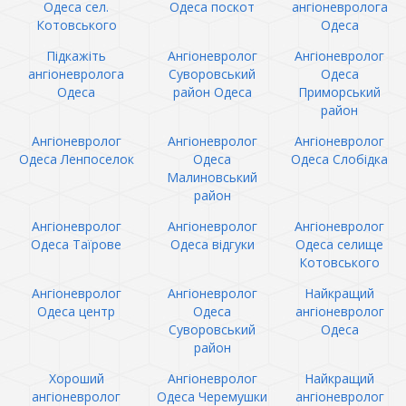
Одеса сел.
Одеса поскот
ангіоневролога
Котовського
Одеса
Підкажіть
Ангіоневролог
Ангіоневролог
ангіоневролога
Суворовський
Одеса
Одеса
район Одеса
Приморський
район
Ангіоневролог
Ангіоневролог
Ангіоневролог
Одеса Ленпоселок
Одеса
Одеса Слобідка
Малиновський
район
Ангіоневролог
Ангіоневролог
Ангіоневролог
Одеса Таїрове
Одеса відгуки
Одеса селище
Котовського
Ангіоневролог
Ангіоневролог
Найкращий
Одеса центр
Одеса
ангіоневролог
Суворовський
Одеса
район
Хороший
Ангіоневролог
Найкращий
ангіоневролог
Одеса Черемушки
ангіоневролог