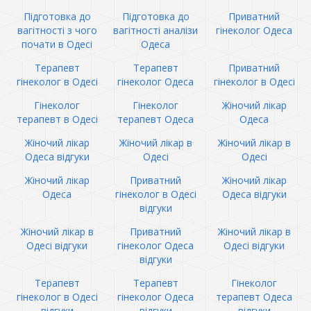
Підготовка до
Підготовка до
Приватний
вагітності з чого
вагітності аналізи
гінеколог Одеса
почати в Одесі
Одеса
Терапевт
Терапевт
Приватний
гінеколог в Одесі
гінеколог Одеса
гінеколог в Одесі
Гінеколог
Гінеколог
Жіночий лікар
терапевт в Одесі
терапевт Одеса
Одеса
Жіночий лікар
Жіночий лікар в
Жіночий лікар в
Одеса відгуки
Одесі
Одесі
Жіночий лікар
Приватний
Жіночий лікар
Одеса
гінеколог в Одесі
Одеса відгуки
відгуки
Жіночий лікар в
Приватний
Жіночий лікар в
Одесі відгуки
гінеколог Одеса
Одесі відгуки
відгуки
Терапевт
Терапевт
Гінеколог
гінеколог в Одесі
гінеколог Одеса
терапевт Одеса
відгуки
відгуки
відгуки