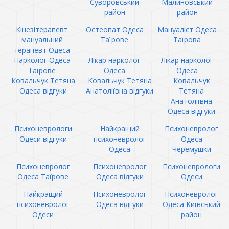
Суворовський
Малиновський
район
район
Кінезітерапевт
Остеопат Одеса
Мануаліст Одеса
мануальний
Таїрове
Таїрова
терапевт Одеса
Нарколог Одеса
Лікар нарколог
Лікар нарколог
Таїрове
Одеса
Одеса
Ковальчук Тетяна
Ковальчук Тетяна
Ковальчук
Одеса відгуки
Анатоліївна відгуки
Тетяна
Анатоліївна
Одеса відгуки
Психоневрологи
Найкращий
Психоневролог
Одеси відгуки
психоневролог
Одеса
Одеса
Черемушки
Психоневролог
Психоневролог
Психоневрологи
Одеса Таїрове
Одеса відгуки
Одеси
Найкращий
Психоневролог
Психоневролог
психоневролог
Одеса відгуки
Одеса Київський
Одеси
район