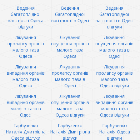
Ведення
Ведення
Ведення
багатоплідної
багатоплідної
багатоплідної
вагітності Одеса
вагітності в Одесі
вагітності в Одесі
відгуки
відгуки
Лікування
Лікування
Лікування
пролапсу органів
опущення органів
опущення органів
малого таза
малого таза
малого таза в
Одеса
Одеса
Одесі
Лікування
Лікування
Лікування
випадіння органів
пролапсу органів
пролапсу органів
малого таза
малого таза в
малого таза
Одеса
Одесі
Одеса відгуки
Лікування
Лікування
Лікування
випадіння органів
опущення органів
випадіння органів
малого таза в
малого таза
малого таза
Одесі
Одеса відгуки
Одеса відгуки
Гарбузенко
Гарбузенко
Гарбузенко
Наталія Дмитрівна
Наталія Дмитрівна
Наталія Одеса
Одеса відгуки
відгуки
відгуки