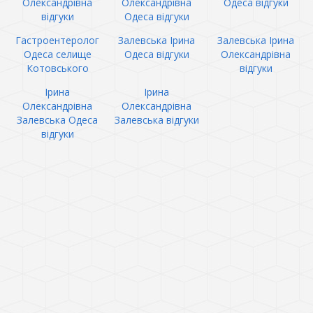
Олександрівна
Олександрівна
Одеса відгуки
відгуки
Одеса відгуки
Гастроентеролог
Залевська Ірина
Залевська Ірина
Одеса селище
Одеса відгуки
Олександрівна
Котовського
відгуки
Ірина
Ірина
Олександрівна
Олександрівна
Залевська Одеса
Залевська відгуки
відгуки