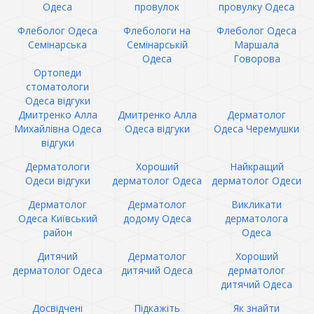
Одеса
провулок
провулку Одеса
Флеболог Одеса
Флебологи на
Флеболог Одеса
Семінарська
Семінарській
Маршала
Одеса
Говорова
Ортопеди
стоматологи
Одеса відгуки
Дмитренко Алла
Дмитренко Алла
Дерматолог
Михайлівна Одеса
Одеса відгуки
Одеса Черемушки
відгуки
Дерматологи
Хороший
Найкращий
Одеси відгуки
дерматолог Одеса
дерматолог Одеси
Дерматолог
Дерматолог
Викликати
Одеса Київський
додому Одеса
дерматолога
район
Одеса
Дитячий
Дерматолог
Хороший
дерматолог Одеса
дитячий Одеса
дерматолог
дитячий Одеса
Досвідчені
Підкажіть
Як знайти