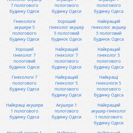
7 пологового
пологового
пологового
будинку Одеси
будинку Одеси
будинку Одеса
Гінекологи
Хороший
Найкращий
акушери 5
гінеколог акушер
гінеколог акушер
пологового
5 пологовий
5 пологовий
будинку Одеси
будинок Одеси
будинок Одеса
Хороший
Найкращий
Найкращий
гінеколог 7
гінеколог 7
гінеколог 5
пологовий
пологового
пологового
будинок Одеси
будинку Одеси
будинку Одеса
Гінекологи 7
Найкращий
Найкращі
пологового
гінеколог 5
гінекологи 5
будинку Одеси
пологового
пологового
будинку Одеси
будинку Одеса
Найкращі акушери
Акушери 1
Найкращий
1 пологового
пологового
акушер-гінеколог
будинку Одеса
будинку Одеси
1 пологового
будинку Одеси
Кращий акушер 1
Найкращі
Найкращий