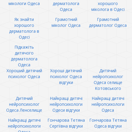
мікологи Одеса
дерматолога
хорошого
Одеса
міколога в Одесі
Як знайти
Грамотний
Грамотний
хорошого
міколог Одеса
дерматолог Одеса
дерматолога в
Одесі
Підкажіть
дитячого
дерматолога
Одеса
Хороший дитячий
Хороші дитячий
Дитячий
психолог Одеса
психолог Одеса
нейропсихолог
відгуки
Одеса селище
Котовського
Дитячий
Найкращі дитячі
Найкращі дитячі
нейропсихолог
нейропсихологи
нейропсихологи
Одеса Ленселище
Одеси відгуки
Одеса
Найкращі дитячі
Гончарова Тетяна
Гончарова Тетяна
нейропсихологи
Сергіївна відгуки
Одеса відгуки
Одеса