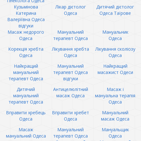
гінеколога Одеса
Кузьмінова
Лікар дієтолог
Дитячий дієтолог
Катерина
Одеса
Одеса Таїрове
Валеріївна Одеса
відгуки
Масаж недорого
Мануальний
Мануальник
Одеса
терапевт Одеса
Одеса
Корекція хребта
Лікування хребта
Лікування сколіозу
Одеса
Одеса
Одеса
Найкращий
Мануальний
Найкращий
мануальний
терапевт Одеса
масажист Одеси
терапевт Одеса
відгуки
Дитячий
Антицелюлітний
Масаж і
мануальний
масаж Одеса
мануальна терапія
терапевт Одеса
Одеса
Вправити хребець
Вправити хребет
Мануальний
Одеса
Одеса
масаж Одеса
Масаж
Мануальний
Мануальщик
мануальний Одеса
терапевт Одеса
Одеса