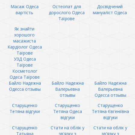
Масаж Одеса
Остеопат для
Досвідчений
вартість
дорослого Одеса
мануаліст Одеса
Таїрове
Як знайти
хорошого
масажиста
Кардіолог Одеса
Таїрове
УЗД Одеса
Таїрове
Косметолог
Одеса Таїрове
Байло Надежна
Байло Надежна
Байло Надежна
Одесса отзывы
Валерьевна
Валерьевна
отзывы
Одесса отзывы
Старущенко
Старущенко
Старущенко
Тетяна відгуки
Тетяна Одеса
Тетяна Євгеніївна
відгуки
відгуки
Старущенко
Стати на облік у
Стати на облік у
Татьяна
зв'язку з
зв'язку з