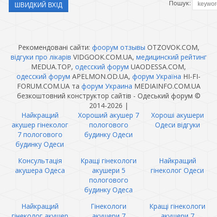
Пошук:
Рекомендовані сайти:
фоорум отзывы
OTZOVOK.COM,
відгуки про лікарів
VIDGOOK.COM.UA,
медицинский рейтинг
MEDUA.TOP,
одесский форум
UAODESSA.COM,
одесский форум
APELMON.OD.UA,
форум Україна
HI-FI-
FORUM.COM.UA та
форум Украина
MEDIAINFO.COM.UA
безкоштовний конструктор сайтів - Одеський форум ©
2014-2026
|
Найкращий
Хороший акушер 7
Хороші акушери
акушер гінеколог
пологового
Одеси відгуки
7 пологового
будинку Одеси
будинку Одеси
Консультація
Кращі гінекологи
Найкращий
акушера Одеса
акушери 5
гінеколог Одеси
пологового
будинку Одеса
Найкращий
Гінекологи
Кращі гінекологи
гінеколог акушер
акушери 7
акушери 7