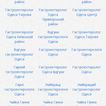
район
район
Гастроентеролог
Гастроентеролог
Гастроентеролог
Одеса Таїрова
Одеса
Одеса Центр
Приморський
район
Гастроентеролог
Відгуки
Гастроентеролог
Одеса Київський
гастроентерологи
Одеса Таїрове
район
Одеси
Відгуки
Гастроентеролог
Гастроентерологи
гастроентеролог
Одеси
Одеси
Одеса
Гарний
Гастроентеролог
Гастроентеролог
гастроентеролог
Одеса відгуки
Одеса
Одеса
Гарні
Найкращі
Найкращий
гастроентерологи
гастроентерологи
гастроентеролог
Одеса
Одеса
Одеса
Чайка Ганна
Чайка Ганна
Чайка Ганна