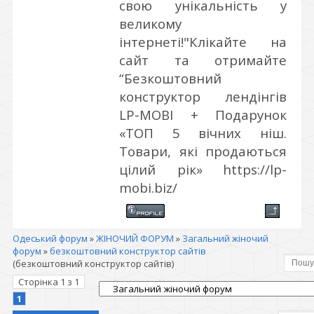
свою унікальність у
великому
інтернеті!"
Клікайте на
сайт та отримайте
“Безкоштовний
конструктор лендінгів
LP-MOBI + Подарунок
«ТОП 5 вічних ніш.
Товари, які продаються
цілий рік»
https://lp-
mobi.biz/
Одеський форум
»
ЖІНОЧИЙ ФОРУМ
»
Загальний жіночий
форум
»
безкоштовний конструктор сайтів
(безкоштовний конструктор сайтів)
Сторінка
1
з
1
1