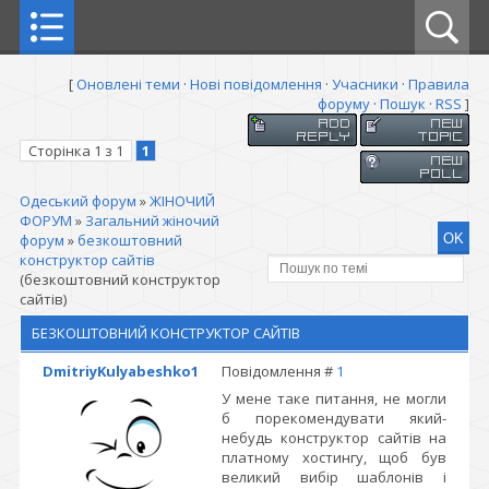
[
Оновлені теми
·
Нові повідомлення
·
Учасники
·
Правила
форуму
·
Пошук
·
RSS
]
Сторінка
1
з
1
1
Одеський форум
»
ЖІНОЧИЙ
ФОРУМ
»
Загальний жіночий
форум
»
безкоштовний
конструктор сайтів
(безкоштовний конструктор
сайтів)
БЕЗКОШТОВНИЙ КОНСТРУКТОР САЙТІВ
DmitriyKulyabeshko1
Повідомлення #
1
У мене таке питання, не могли
б порекомендувати який-
небудь конструктор сайтів на
платному хостингу, щоб був
великий вибір шаблонів і