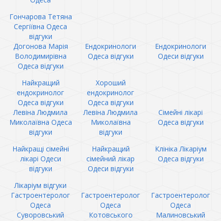
Гончарова Тетяна
Сергіївна Одеса
відгуки
Догонова Марія
Ендокринологи
Ендокринологи
Володимирівна
Одеса відгуки
Одеси відгуки
Одеса відгуки
Найкращий
Хороший
ендокринолог
ендокринолог
Одеса відгуки
Одеса відгуки
Левіна Людмила
Левіна Людмила
Сімейні лікарі
Миколаївна Одеса
Миколаївна
Одеса відгуки
відгуки
відгуки
Найкращі сімейні
Найкращий
Клініка Лікаріум
лікарі Одеси
сімейний лікар
Одеса відгуки
відгуки
Одеси відгуки
Лікаріум відгуки
Гастроентеролог
Гастроентеролог
Гастроентеролог
Одеса
Одеса
Одеса
Суворовський
Котовського
Малиновський