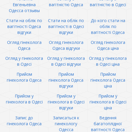
Евгеньевна
вагітністю Одеса
вагітністю в Одесі
Одесса отзывы
Стати на облік по
Стати на облік по
До кого стати на
вагітності Одеса
вагітності в Одесі
облік по
відгуки
відгуки
вагітності Одеса
Огляд гінеколога
Огляд гінеколога
Огляд гінеколога
Одеса
Одеса відгуки
Одеса ціна
Огляд у гінеколога
Огляд у гінеколога
Огляд у гінеколога
в Одесі
в Одесі відгуки
в Одесі ціна
Прийом
Прийом
Прийом
гінеколога Одеса
гінеколога Одеса
гінеколога Одеса
відгуки
ціна
Прийом у
Прийом у
Прийом у
гінеколога в Одесі
гінеколога в Одесі
гінеколога в Одесі
відгуки
ціна
Запис до
Записаться к
Ведення
гінеколога Одеса
гинекологу
багатоплідної
Одесса
вагітності Одеса