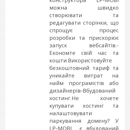
можна швидко
створювати та
редагувати сторінки, що
спрощує процес
розробки та прискорює
запуск вебсайтів.
-
Економте свій час та
кошти.Використовуйте
безкоштовний тариф та
уникайте витрат на
найм програмістів або
дизайнерів
-Вбудований
хостинг.Не хочете
купувати хостинг та
налаштовувати
паркування домену? У
LP-MOBI є вбудований