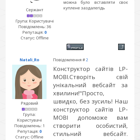
можна було вставляти своє
куплене заздалегідь
Сержант
Група: Користувачі
Повідомлень:
36
Репутація:
0
Статус:
Offline
Natali_Ro
Повідомлення #
2
Конструктор сайтів LP-
MOBI.
Створіть свій
унікальний вебсайт за
хвилини!"
Просто,
швидко, без зусиль! Наш
Рядовий
конструктор сайтів LP-
Група:
MOBI допоможе вам
Користувачі
створити особистий,
Повідомлень:
1
Репутація:
0
стильний вебсайт.
Статус:
Offline