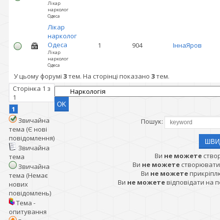
Лікар
нарколог
Одеса
Лікар
нарколог
Одеса
1
904
ІннаЯров
Лікар
нарколог
Одеса
У цьому форумі
3
тем. На сторінці показано
3
тем.
Сторінка
1
з
1
1
Звичайна
Пошук:
тема (Є нові
повідомлення)
Звичайна
Ви
не можете
ство
тема
Ви
не можете
створювати
Звичайна
Ви
не можете
прикріпл
тема (Немає
Ви
не можете
відповідати на 
нових
повідомлень)
Тема -
опитування