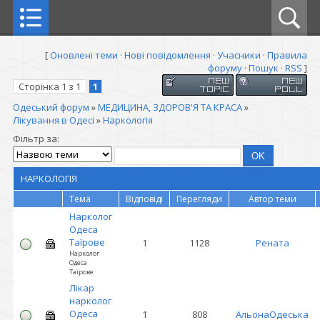
[
Оновлені теми
·
Нові повідомлення
·
Учасники
·
Правила
форуму
·
Пошук
·
RSS
]
Сторінка
1
з
1
1
Одеський форум
»
МЕДИЦИНА, ЗДОРОВ'Я ТА КРАСА
»
Лікування в Одесі
»
Наркологія
Фільтр за:
НАРКОЛОГІЯ
Тема
Відповіді
Перегляди
Автор теми
Нарколог
Одеса
Таїрове
1
1128
Рената
Нарколог
Одеса
Таїрове
Лікар
нарколог
Одеса
1
808
АльонаОдеська