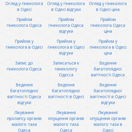
Огляд у гінеколога
Огляд у гінеколога
Огляд у гінеколога
в Одесі
в Одесі відгуки
в Одесі ціна
Прийом
Прийом
Прийом
гінеколога Одеса
гінеколога Одеса
гінеколога Одеса
відгуки
ціна
Прийом у
Прийом у
Прийом у
гінеколога в Одесі
гінеколога в Одесі
гінеколога в Одесі
відгуки
ціна
Запис до
Записаться к
Ведення
гінеколога Одеса
гинекологу
багатоплідної
Одесса
вагітності Одеса
Ведення
Ведення
Ведення
багатоплідної
багатоплідної
багатоплідної
вагітності Одеса
вагітності в Одесі
вагітності в Одесі
відгуки
відгуки
Лікування
Лікування
Лікування
пролапсу органів
опущення органів
опущення органів
малого таза
малого таза
малого таза в
Одеса
Одеса
Одесі