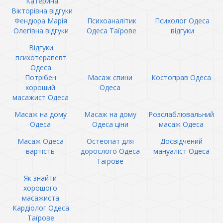
Катерина
Вікторівна відгуки
Фендюра Марія
Психоаналітик
Психолог Одеса
Олегівна відгуки
Одеса Таїрове
відгуки
Відгуки
психотерапевт
Одеса
Потрібен
Масаж спини
Костоправ Одеса
хороший
Одеса
масажист Одеса
Масаж на дому
Масаж на дому
Розслаблювальний
Одеса
Одеса ціни
масаж Одеса
Масаж Одеса
Остеопат для
Досвідчений
вартість
дорослого Одеса
мануаліст Одеса
Таїрове
Як знайти
хорошого
масажиста
Кардіолог Одеса
Таїрове