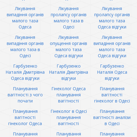
Лікування
Лікування
Лікування
випадіння органів
пролапсу органів
пролапсу органів
малого таза
малого таза в
малого таза
Одеса
Одесі
Одеса відгуки
Лікування
Лікування
Лікування
випадіння органів
опущення органів
випадіння органів
малого таза в
малого таза
малого таза
Одесі
Одеса відгуки
Одеса відгуки
Гарбузенко
Гарбузенко
Гарбузенко
Наталія Дмитрівна
Наталія Дмитрівна
Наталія Одеса
Одеса відгуки
відгуки
відгуки
Планування
Гінеколог Одеса
Планування
вагітності з чого
планування
вагітності
почати
вагітності
гінеколог в Одесі
Планування
Гінеколог в Одесі
Планування
вагітності
планування
вагітності аналізи
гінеколог Одеса
вагітності
в Одесі
Планування
Планування
Планування