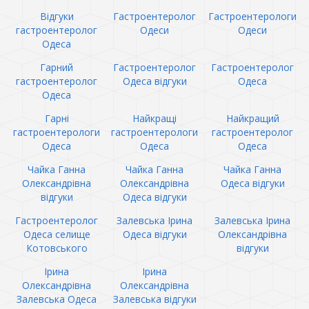
Відгуки
Гастроентеролог
Гастроентерологи
гастроентеролог
Одеси
Одеси
Одеса
Гарний
Гастроентеролог
Гастроентеролог
гастроентеролог
Одеса відгуки
Одеса
Одеса
Гарні
Найкращі
Найкращий
гастроентерологи
гастроентерологи
гастроентеролог
Одеса
Одеса
Одеса
Чайка Ганна
Чайка Ганна
Чайка Ганна
Олександрівна
Олександрівна
Одеса відгуки
відгуки
Одеса відгуки
Гастроентеролог
Залевська Ірина
Залевська Ірина
Одеса селище
Одеса відгуки
Олександрівна
Котовського
відгуки
Ірина
Ірина
Олександрівна
Олександрівна
Залевська Одеса
Залевська відгуки