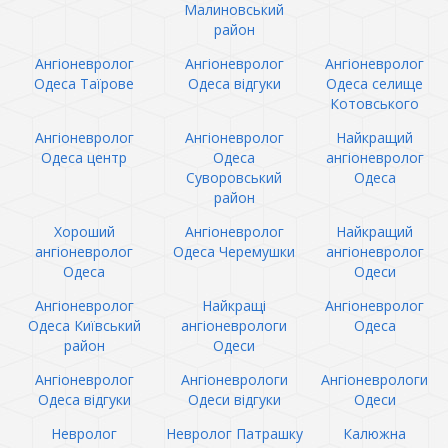
Малиновський
район
Ангіоневролог
Ангіоневролог
Ангіоневролог
Одеса Таїрове
Одеса відгуки
Одеса селище
Котовського
Ангіоневролог
Ангіоневролог
Найкращий
Одеса центр
Одеса
ангіоневролог
Суворовський
Одеса
район
Хороший
Ангіоневролог
Найкращий
ангіоневролог
Одеса Черемушки
ангіоневролог
Одеса
Одеси
Ангіоневролог
Найкращі
Ангіоневролог
Одеса Київський
ангіоневрологи
Одеса
район
Одеси
Ангіоневролог
Ангіоневрологи
Ангіоневрологи
Одеса відгуки
Одеси відгуки
Одеси
Невролог
Невролог Патрашку
Калюжна