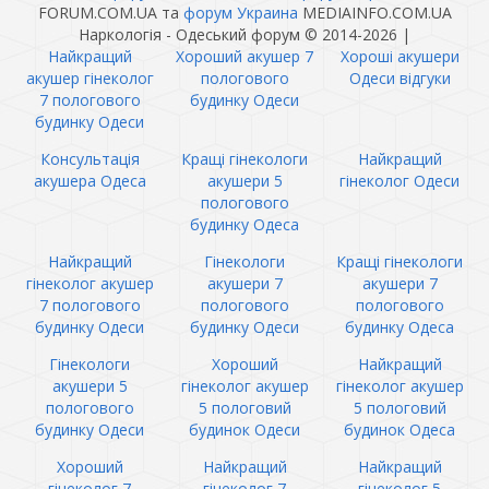
FORUM.COM.UA та
форум Украина
MEDIAINFO.COM.UA
Наркологія - Одеський форум © 2014-2026
|
Найкращий
Хороший акушер 7
Хороші акушери
акушер гінеколог
пологового
Одеси відгуки
7 пологового
будинку Одеси
будинку Одеси
Консультація
Кращі гінекологи
Найкращий
акушера Одеса
акушери 5
гінеколог Одеси
пологового
будинку Одеса
Найкращий
Гінекологи
Кращі гінекологи
гінеколог акушер
акушери 7
акушери 7
7 пологового
пологового
пологового
будинку Одеси
будинку Одеси
будинку Одеса
Гінекологи
Хороший
Найкращий
акушери 5
гінеколог акушер
гінеколог акушер
пологового
5 пологовий
5 пологовий
будинку Одеси
будинок Одеси
будинок Одеса
Хороший
Найкращий
Найкращий
гінеколог 7
гінеколог 7
гінеколог 5