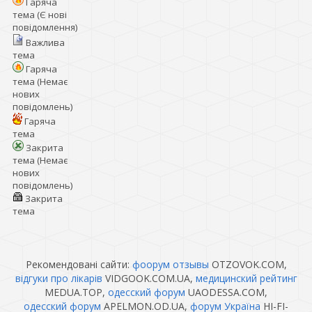
Гаряча
тема (Є нові
повідомлення)
Важлива
тема
Гаряча
тема (Немає
нових
повідомлень)
Гаряча
тема
Закрита
тема (Немає
нових
повідомлень)
Закрита
тема
Рекомендовані сайти:
фоорум отзывы
OTZOVOK.COM,
відгуки про лікарів
VIDGOOK.COM.UA,
медицинский рейтинг
MEDUA.TOP,
одесский форум
UAODESSA.COM,
одесский форум
APELMON.OD.UA,
форум Україна
HI-FI-