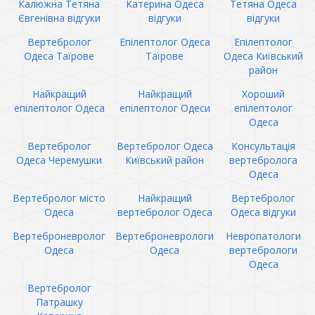
Калюжна Тетяна
Катерина Одеса
Тетяна Одеса
Євгенівна відгуки
відгуки
відгуки
Вертебролог
Епілептолог Одеса
Епілептолог
Одеса Таїрове
Таїрове
Одеса Київський
район
Найкращий
Найкращий
Хороший
епілептолог Одеса
епілептолог Одеси
епілептолог
Одеса
Вертебролог
Вертебролог Одеса
Консультація
Одеса Черемушки
Київський район
вертебролога
Одеса
Вертебролог місто
Найкращий
Вертебролог
Одеса
вертебролог Одеса
Одеса відгуки
Вертеброневролог
Вертеброневрологи
Невропатологи
Одеса
Одеса
вертебрологи
Одеса
Вертебролог
Патрашку