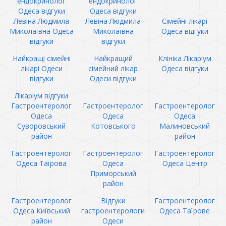
ендокринолог
ендокринолог
Одеса відгуки
Одеса відгуки
Левіна Людмила
Левіна Людмила
Сімейні лікарі
Миколаївна Одеса
Миколаївна
Одеса відгуки
відгуки
відгуки
Найкращі сімейні
Найкращий
Клініка Лікаріум
лікарі Одеси
сімейний лікар
Одеса відгуки
відгуки
Одеси відгуки
Лікаріум відгуки
Гастроентеролог
Гастроентеролог
Гастроентеролог
Одеса
Одеса
Одеса
Суворовський
Котовського
Малиновський
район
район
Гастроентеролог
Гастроентеролог
Гастроентеролог
Одеса Таїрова
Одеса
Одеса Центр
Приморський
район
Гастроентеролог
Відгуки
Гастроентеролог
Одеса Київський
гастроентерологи
Одеса Таїрове
район
Одеси