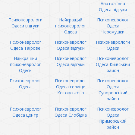
Анатоліївна
Одеса відгуки
Психоневрологи
Найкращий
Психоневролог
Одеси відгуки
психоневролог
Одеса
Одеса
Черемушки
Психоневролог
Психоневролог
Психоневрологи
Одеса Таїрове
Одеса відгуки
Одеси
Найкращий
Психоневролог
Психоневролог
психоневролог
Одеса відгуки
Одеса Київський
Одеси
район
Психоневролог
Психоневролог
Психоневролог
Одеса
Одеса селище
Одеса
Котовського
Суворовський
район
Психоневролог
Психоневролог
Психоневролог
Одеса центр
Одеса Слобідка
Одеса
Приморський
район