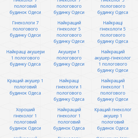
пологовий
пологового
пологового
будинок Одеси
будинку Одеси
будинку Одеса
Гінекологи 7
Найкращий
Найкращі
пологового
гінеколог 5
гінекологи 5
будинку Одеси
пологового
пологового
будинку Одеси
будинку Одеса
Найкращі акушери
Акушери 1
Найкращий
1 пологового
пологового
акушер-гінеколог
будинку Одеса
будинку Одеси
1 пологового
будинку Одеси
Кращий акушер 1
Найкращі
Найкращий
пологовий
гінекологи 1
гінеколог 1
будинок Одеса
пологового
пологового
будинку Одеса
будинку Одеси
Хороший
Найкращий
Кращий гінеколог
гінеколог 1
гінеколог 1
акушер 1
пологовий
пологовий
пологовий
будинок Одеси
будинок Одеса
будинок Одеса