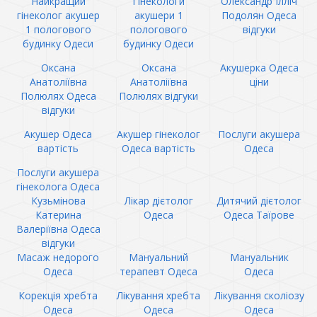
Найкращий
Гінекологи
Олександр Ілліч
гінеколог акушер
акушери 1
Подолян Одеса
1 пологового
пологового
відгуки
будинку Одеси
будинку Одеси
Оксана
Оксана
Акушерка Одеса
Анатоліївна
Анатоліївна
ціни
Полюлях Одеса
Полюлях відгуки
відгуки
Акушер Одеса
Акушер гінеколог
Послуги акушера
вартість
Одеса вартість
Одеса
Послуги акушера
гінеколога Одеса
Кузьмінова
Лікар дієтолог
Дитячий дієтолог
Катерина
Одеса
Одеса Таїрове
Валеріївна Одеса
відгуки
Масаж недорого
Мануальний
Мануальник
Одеса
терапевт Одеса
Одеса
Корекція хребта
Лікування хребта
Лікування сколіозу
Одеса
Одеса
Одеса