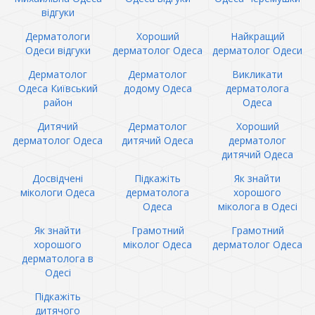
відгуки
Дерматологи
Хороший
Найкращий
Одеси відгуки
дерматолог Одеса
дерматолог Одеси
Дерматолог
Дерматолог
Викликати
Одеса Київський
додому Одеса
дерматолога
район
Одеса
Дитячий
Дерматолог
Хороший
дерматолог Одеса
дитячий Одеса
дерматолог
дитячий Одеса
Досвідчені
Підкажіть
Як знайти
мікологи Одеса
дерматолога
хорошого
Одеса
міколога в Одесі
Як знайти
Грамотний
Грамотний
хорошого
міколог Одеса
дерматолог Одеса
дерматолога в
Одесі
Підкажіть
дитячого