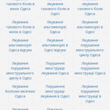
тазового болю в
лікування
лікування
жінок Одеса
тазового болю в
тазового болю
Одесі
Одеса
Лікування
Лікування
Лікування
тазового болю в
альгоменореї
альгоменореї в
жінок в Одесі
Одеса
Одесі
Лікування
Лікування
Лікування
альгоменореї
альгоменореї в
порушення
Одеса відгуки
Одесі відгуки
менструального
циклу Одеса
Лікування
Порушення
Лікування
порушення
менструації
порушення
менструального
лікування Одеса
менструації Одеса
циклу в Одесі
Лікування
Порушення
Лікування
болісних місячних
менструації
порушення
Одеса
лікування в Одесі
менструації в
Одесі
Лікування
Підкажіть