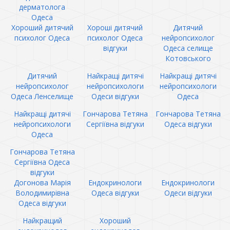
дерматолога
Одеса
Хороший дитячий
Хороші дитячий
Дитячий
психолог Одеса
психолог Одеса
нейропсихолог
відгуки
Одеса селище
Котовського
Дитячий
Найкращі дитячі
Найкращі дитячі
нейропсихолог
нейропсихологи
нейропсихологи
Одеса Ленселище
Одеси відгуки
Одеса
Найкращі дитячі
Гончарова Тетяна
Гончарова Тетяна
нейропсихологи
Сергіївна відгуки
Одеса відгуки
Одеса
Гончарова Тетяна
Сергіївна Одеса
відгуки
Догонова Марія
Ендокринологи
Ендокринологи
Володимирівна
Одеса відгуки
Одеси відгуки
Одеса відгуки
Найкращий
Хороший