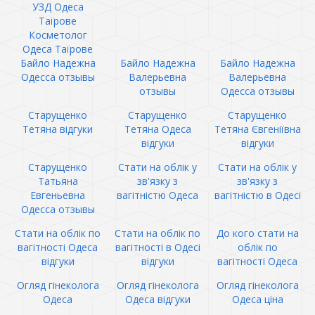
УЗД Одеса
Таїрове
Косметолог
Одеса Таїрове
Байло Надежна
Байло Надежна
Байло Надежна
Одесса отзывы
Валерьевна
Валерьевна
отзывы
Одесса отзывы
Старущенко
Старущенко
Старущенко
Тетяна відгуки
Тетяна Одеса
Тетяна Євгеніївна
відгуки
відгуки
Старущенко
Стати на облік у
Стати на облік у
Татьяна
зв'язку з
зв'язку з
Евгеньевна
вагітністю Одеса
вагітністю в Одесі
Одесса отзывы
Стати на облік по
Стати на облік по
До кого стати на
вагітності Одеса
вагітності в Одесі
облік по
відгуки
відгуки
вагітності Одеса
Огляд гінеколога
Огляд гінеколога
Огляд гінеколога
Одеса
Одеса відгуки
Одеса ціна