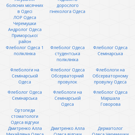
болісних місячних
дорослого
в Одесі
гінеколога Одеса
ЛОР Одеса
Черемушки
Андролог Одеса
Приморської
район
Флеболог Одеса 1
Флеболог Одеса
Флеболог Одеса
поліклініка
студентська
Семінарська
поліклініка
Флебологи на
Флеболог Одеса
Флебологи на
Семінарській
Обсерваторний
Обсерваторному
Одеса
провулок
провулку Одеса
Флеболог Одеса
Флебологи на
Флеболог Одеса
Семінарська
Семінарській
Маршала
Одеса
Говорова
Ортопеди
стоматологи
Одеса відгуки
Дмитренко Алла
Дмитренко Алла
Дерматолог
Михайлівна Одеса
Одеса відгуки
Одеса Черемушки