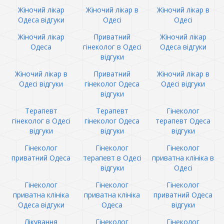
Жіночий лікар
Жіночий лікар в
Жіночий лікар в
Одеса відгуки
Одесі
Одесі
Жіночий лікар
Приватний
Жіночий лікар
Одеса
гінеколог в Одесі
Одеса відгуки
відгуки
Жіночий лікар в
Приватний
Жіночий лікар в
Одесі відгуки
гінеколог Одеса
Одесі відгуки
відгуки
Терапевт
Терапевт
Гінеколог
гінеколог в Одесі
гінеколог Одеса
терапевт Одеса
відгуки
відгуки
відгуки
Гінеколог
Гінеколог
Гінеколог
приватний Одеса
терапевт в Одесі
приватна клініка в
відгуки
Одесі
Гінеколог
Гінеколог
Гінеколог
приватна клініка
приватна клініка
приватний Одеса
Одеса відгуки
Одеса
відгуки
Лікування
Гінеколог
Гінеколог