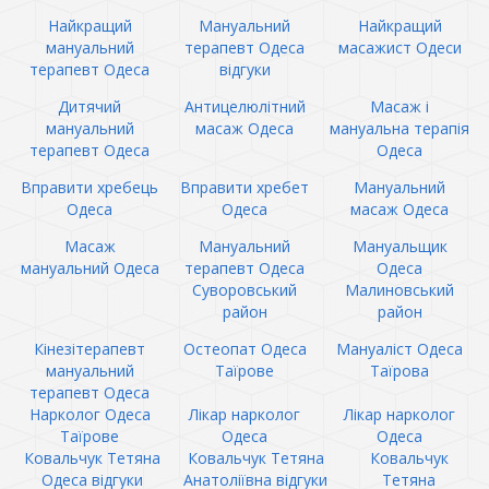
Найкращий
Мануальний
Найкращий
мануальний
терапевт Одеса
масажист Одеси
терапевт Одеса
відгуки
Дитячий
Антицелюлітний
Масаж і
мануальний
масаж Одеса
мануальна терапія
терапевт Одеса
Одеса
Вправити хребець
Вправити хребет
Мануальний
Одеса
Одеса
масаж Одеса
Масаж
Мануальний
Мануальщик
мануальний Одеса
терапевт Одеса
Одеса
Суворовський
Малиновський
район
район
Кінезітерапевт
Остеопат Одеса
Мануаліст Одеса
мануальний
Таїрове
Таїрова
терапевт Одеса
Нарколог Одеса
Лікар нарколог
Лікар нарколог
Таїрове
Одеса
Одеса
Ковальчук Тетяна
Ковальчук Тетяна
Ковальчук
Одеса відгуки
Анатоліївна відгуки
Тетяна