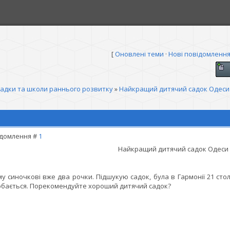
[
Оновлені теми
·
Нові повідомленн
садки та школи раннього розвитку
»
Найкращий дитячий садок Одеси
домлення #
1
Найкращий дитячий садок Одеси
у синочкові вже два рочки. Підшукую садок, була в Гармонії 21 стол
бається. Порекомендуйте хороший дитячий садок?