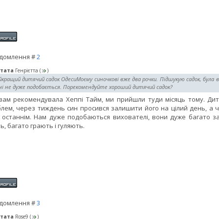
домлення #
2
тата
Генрієтта
(
)
кращий дитячий садок ОдесиМоєму синочкові вже два рочки. Підшукую садок, була 
ні не дуже подобається. Порекомендуйте хороший дитячий садок?
вам рекомендувала Хеппі Тайм, ми прийшли туди місяць тому. Дити
лем, через тиждень син просився залишити його на цілий день, а 
 останнім. Нам дуже подобаються вихователі, вони дуже багато з
ь, багато грають і гуляють.
домлення #
3
тата
Rose9
(
)