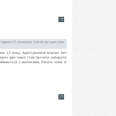
в Гармонії 21 століття, Еліт-М, але щось там
ні 2,5 року. Адаптувалися взагалі без
через два тижні став просити забирати
аймаються з малюками, багато чому їх