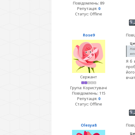
Повідомлень:
89
Репутація:
0
Статус:
Offline
Rose9
Пові
Ци
Най
ме
Я б 
проб
його
Сержант
вчат
Група: Користувачі
Повідомлень:
115
Репутація:
0
Статус:
Offline
Olesya8
Пові
Ци