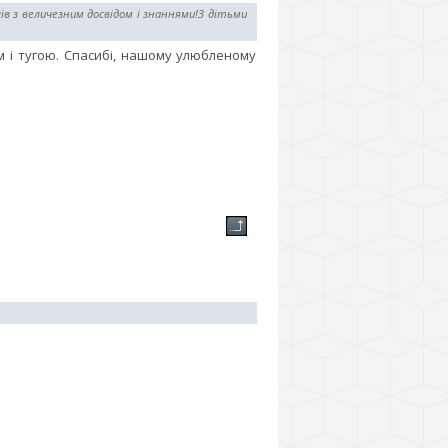
лів з величезним досвідом і знаннями!З дітьми
ом і тугою. Спасибі, нашому улюбленому