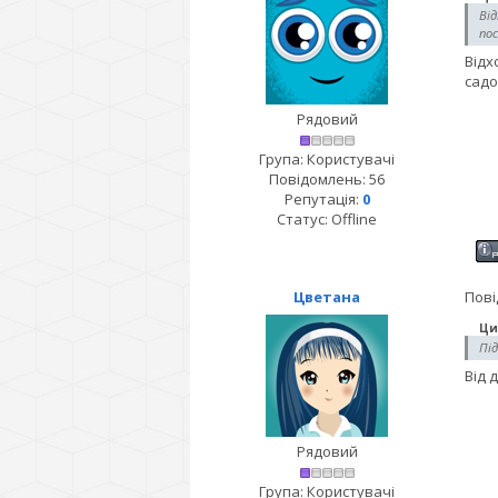
Від
пос
Відх
садо
Рядовий
Група: Користувачі
Повідомлень:
56
Репутація:
0
Статус:
Offline
Цветана
Пові
Ци
Під
Від 
Рядовий
Група: Користувачі