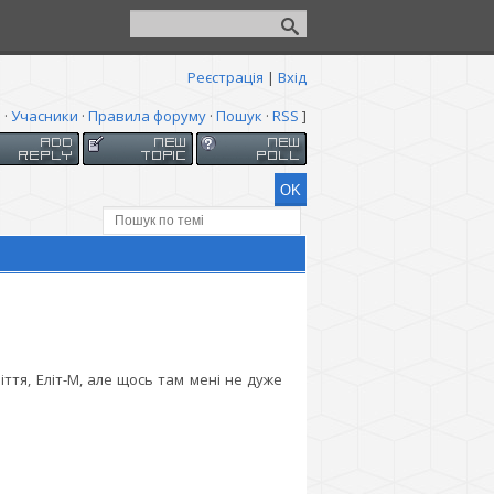
Реєстрація
|
Вхід
я
·
Учасники
·
Правила форуму
·
Пошук
·
RSS
]
іття, Еліт-М, але щось там мені не дуже