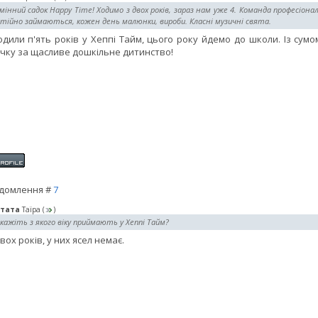
мінний садок Happy Time! Ходимо з двох років, зараз нам уже 4. Команда професіона
тійно займаються, кожен день малюнки, вироби. Класні музичні свята.
одили п'ять років у Хеппі Тайм, цього року йдемо до школи. Із сум
чку за щасливе дошкільне дитинство!
домлення #
7
тата
Таїра
(
)
кажіть з якого віку приймають у Хеппі Тайм?
двох років, у них ясел немає.