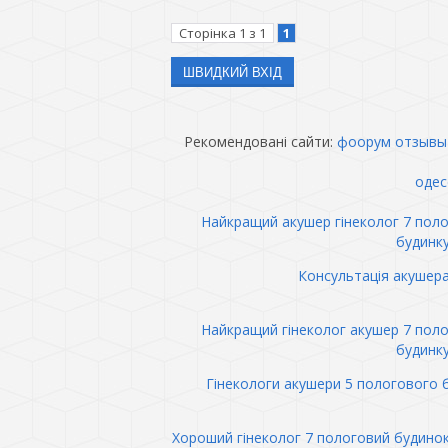
Сторінка
1
з
1
1
Рекомендовані сайти:
фоорум отзывы
одес
Найкращий акушер гінеколог 7 пол
будинк
Консультація акушер
Найкращий гінеколог акушер 7 пол
будинк
Гінекологи акушери 5 пологового 
Хороший гінеколог 7 пологовий будино