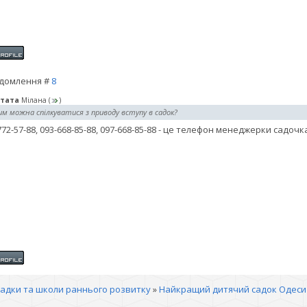
домлення #
8
тата
Мілана
(
)
им можна спілкуватися з приводу вступу в садок?
772-57-88, 093-668-85-88, 097-668-85-88 - це телефон менеджерки садочк
садки та школи раннього розвитку
»
Найкращий дитячий садок Одеси