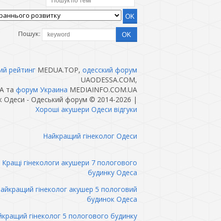
Пошук:
ий рейтинг
MEDUA.TOP,
одесский форум
UAODESSA.COM,
A та
форум Украина
MEDIAINFO.COM.UA
 Одеси - Одеський форум © 2014-2026
|
Хороші акушери Одеси відгуки
Найкращий гінеколог Одеси
Кращі гінекологи акушери 7 пологового
будинку Одеса
айкращий гінеколог акушер 5 пологовий
будинок Одеса
кращий гінеколог 5 пологового будинку