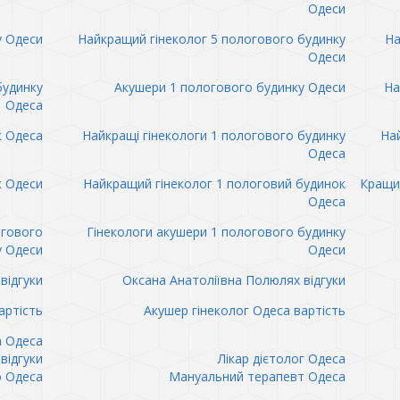
Одеси
у Одеси
Найкращий гінеколог 5 пологового будинку
На
Одеси
будинку
Акушери 1 пологового будинку Одеси
На
Одеса
к Одеса
Найкращі гінекологи 1 пологового будинку
Най
Одеса
к Одеси
Найкращий гінеколог 1 пологовий будинок
Кращий
Одеса
огового
Гінекологи акушери 1 пологового будинку
у Одеси
Одеси
відгуки
Оксана Анатоліївна Полюлях відгуки
артість
Акушер гінеколог Одеса вартість
а Одеса
відгуки
Лікар дієтолог Одеса
 Одеса
Мануальний терапевт Одеса