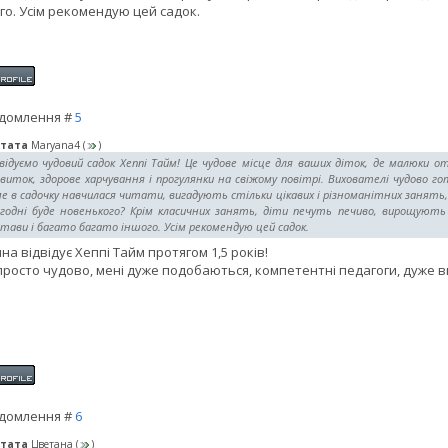
го. Усім рекомендую цей садок.
домлення #
5
тата
Maryana4
(
)
відуємо чудовий садок Хеппі Тайм! Це чудове місце для ваших діток, де малюки о
виток, здорове харчування і прогулянки на свіжому повітрі. Вихователі чудово г
е в садочку навчилася читати, вигадують стільки цікавих і різноманітних занять
огодні буде новенького? Крім класичних занять, діти печуть печиво, вирощують 
тави і багато багато іншого. Усім рекомендую цей садок.
на відвідує Хеппі Тайм протягом 1,5 років!
просто чудово, мені дуже подобаються, компетентні педагоги, дуже вв
домлення #
6
тата
Цветана
(
)