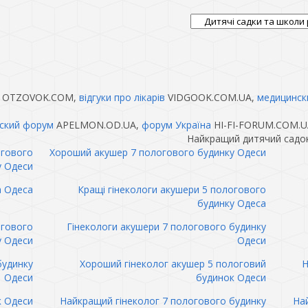
OTZOVOK.COM,
відгуки про лікарів
VIDGOOK.COM.UA,
медицинск
ский форум
APELMON.OD.UA,
форум Україна
HI-FI-FORUM.COM.U
Найкращий дитячий садок
огового
Хороший акушер 7 пологового будинку Одеси
у Одеси
а Одеса
Кращі гінекологи акушери 5 пологового
будинку Одеса
огового
Гінекологи акушери 7 пологового будинку
у Одеси
Одеси
будинку
Хороший гінеколог акушер 5 пологовий
Н
Одеси
будинок Одеси
к Одеси
Найкращий гінеколог 7 пологового будинку
Най