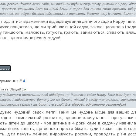
 вам рекомендувала Хеппі Тайм, ми прийшли туди місяць тому. Дитині 2,5 року. Ада
н просився залишити його на цілий день, а через два тижні став просити заб
ователі, вони дуже багато займаються з малюками, багато чому їх вчать, багато
 поділитися враженнями від відвідування дитячого садка Happy Time.
дуже пощастило, що ми прийшли в цей садок, такою щасливою і задо
у танцюють, малюють, готують, грають, займаються, співають, влашт
ово, однозначно рекомендую!
домлення #
4
тата
Olesya8
(
)
чу поділитися враженнями від відвідування дитячого садка Happy Time.Нам дуже 
сливою і задоволеною дитину ми не бачили ніколи! У садку танцюють, малюют
штовують свята і ще багато всього!!! Все здорово, однозначно рекомендую!
ідуємо чудовий садок Хеппі Тайм! Це чудове місце для ваших ді
хідно - комплексний розвиток, здорове харчування і прогулянки н
ють дітей до школи - моя дитина в 4 роки саме в садочку навчилас
оманітних занять, що донька просто біжить туди і каже - що ж сьо
ть, діти печуть печиво, вирощують рослини, проводять різні досл