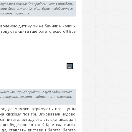
птувалися взагалі без проблем, через тиждень
ирати його останнім. Нам дуже подобаються
 грають і гуляють.
воленою дитину ми не бачили ніколи! У
овують свята і ще багато всього!!! Все
пощастило, що ми прийшли в цей садок, такою
ь, готують, грають, займаються, співають,
ток, де малюки отримують все, що їм
а свіжому повітрі. Вихователі чудово
я читати, вигадують стільки цікавих і
годні буде новенького? Крім класичних
іди, ставлять вистави і багато багато