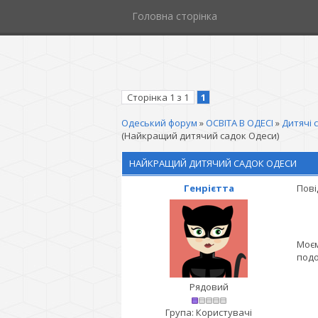
Головна сторінка
Сторінка
1
з
1
1
Одеський форум
»
ОСВІТА В ОДЕСІ
»
Дитячі 
(Найкращий дитячий садок Одеси)
НАЙКРАЩИЙ ДИТЯЧИЙ САДОК ОДЕСИ
Генрієтта
Пові
Моєм
подо
Рядовий
Група: Користувачі