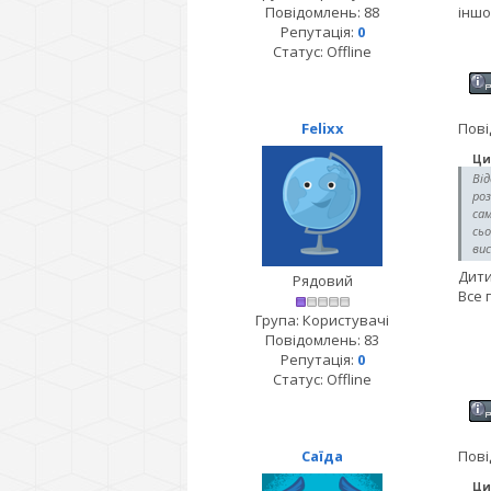
Повідомлень:
88
іншо
Репутація:
0
Статус:
Offline
Felixx
Пові
Ци
Від
роз
сам
сь
вис
Дити
Рядовий
Все 
Група: Користувачі
Повідомлень:
83
Репутація:
0
Статус:
Offline
Саїда
Пові
Ци