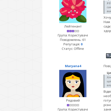
Я б
си
вих
Хочу
Нам 
Лейтенант
садк
здор
Група: Користувачі
Повідомлень:
61
Репутація:
0
Статус:
Offline
Maryana4
Пові
Ци
Хо
ща
вла
Відв
необ
Рядовий
готу
різн
Група: Користувачі
заня