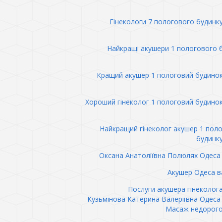
Гінекологи 7 пологового будинк
Найкращі акушери 1 пологового 
Кращий акушер 1 пологовий будино
Хороший гінеколог 1 пологовий будино
Найкращий гінеколог акушер 1 пол
будинк
Оксана Анатоліївна Полюлях Одеса 
Акушер Одеса в
Послуги акушера гінеколог
Кузьмінова Катерина Валеріївна Одеса 
Масаж недорого