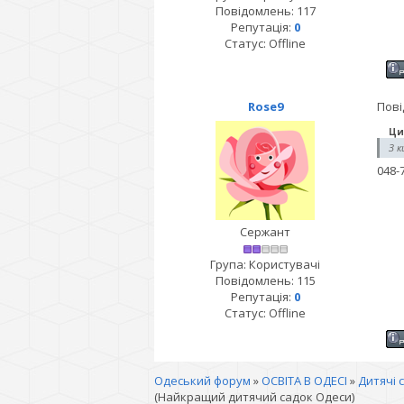
Повідомлень:
117
Репутація:
0
Статус:
Offline
Rose9
Пові
Ци
З к
048-
Сержант
Група: Користувачі
Повідомлень:
115
Репутація:
0
Статус:
Offline
Одеський форум
»
ОСВІТА В ОДЕСІ
»
Дитячі 
(Найкращий дитячий садок Одеси)