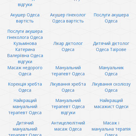
відгуки
Акушер Одеса
Акушер гінеколог
Послуги акушера
вартість
Одеса вартість
Одеса
Послуги акушера
гінеколога Одеса
Кузьмінова
Лікар дієтолог
Дитячий дієтолог
Катерина
Одеса
Одеса Таїрове
Валеріївна Одеса
відгуки
Масаж недорого
Мануальний
Мануальник
Одеса
терапевт Одеса
Одеса
Корекція хребта
Лікування хребта
Лікування сколіозу
Одеса
Одеса
Одеса
Найкращий
Мануальний
Найкращий
мануальний
терапевт Одеса
масажист Одеси
терапевт Одеса
відгуки
Дитячий
Антицелюлітний
Масаж і
мануальний
масаж Одеса
мануальна терапія
терапевт Одеса
Одеса