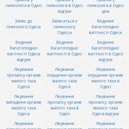
гінеколога в Одесі
гінеколога в Одесі
гінеколога в Одесі
відгуки
ціна
Запис до
Записаться к
Ведення
гінеколога Одеса
гинекологу
багатоплідної
Одесса
вагітності Одеса
Ведення
Ведення
Ведення
багатоплідної
багатоплідної
багатоплідної
вагітності Одеса
вагітності в Одесі
вагітності в Одесі
відгуки
відгуки
Лікування
Лікування
Лікування
пролапсу органів
опущення органів
опущення органів
малого таза
малого таза
малого таза в
Одеса
Одеса
Одесі
Лікування
Лікування
Лікування
випадіння органів
пролапсу органів
пролапсу органів
малого таза
малого таза в
малого таза
Одеса
Одесі
Одеса відгуки
Лікування
Лікування
Лікування