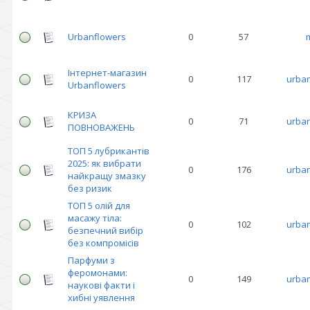
Urbanflowers
0
57
Інтернет-магазин
0
117
urban
Urbanflowers
КРИЗА
0
71
urban
ПОВНОВАЖЕНЬ
ТОП 5 лубрикантів
2025: як вибрати
0
176
urban
найкращу змазку
без ризик
ТОП 5 олій для
масажу тіла:
0
102
urban
безпечний вибір
без компромісів
Парфуми з
феромонами:
0
149
urban
наукові факти і
хибні уявлення