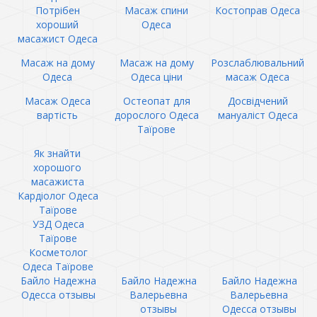
Потрібен
Масаж спини
Костоправ Одеса
хороший
Одеса
масажист Одеса
Масаж на дому
Масаж на дому
Розслаблювальний
Одеса
Одеса ціни
масаж Одеса
Масаж Одеса
Остеопат для
Досвідчений
вартість
дорослого Одеса
мануаліст Одеса
Таїрове
Як знайти
хорошого
масажиста
Кардіолог Одеса
Таїрове
УЗД Одеса
Таїрове
Косметолог
Одеса Таїрове
Байло Надежна
Байло Надежна
Байло Надежна
Одесса отзывы
Валерьевна
Валерьевна
отзывы
Одесса отзывы