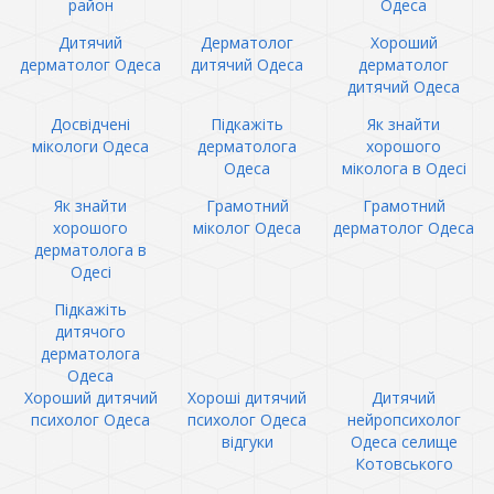
район
Одеса
Дитячий
Дерматолог
Хороший
дерматолог Одеса
дитячий Одеса
дерматолог
дитячий Одеса
Досвідчені
Підкажіть
Як знайти
мікологи Одеса
дерматолога
хорошого
Одеса
міколога в Одесі
Як знайти
Грамотний
Грамотний
хорошого
міколог Одеса
дерматолог Одеса
дерматолога в
Одесі
Підкажіть
дитячого
дерматолога
Одеса
Хороший дитячий
Хороші дитячий
Дитячий
психолог Одеса
психолог Одеса
нейропсихолог
відгуки
Одеса селище
Котовського