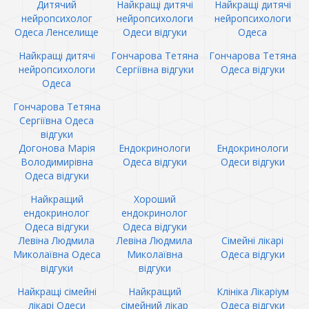
Дитячий
Найкращі дитячі
Найкращі дитячі
нейропсихолог
нейропсихологи
нейропсихологи
Одеса Ленселище
Одеси відгуки
Одеса
Найкращі дитячі
Гончарова Тетяна
Гончарова Тетяна
нейропсихологи
Сергіївна відгуки
Одеса відгуки
Одеса
Гончарова Тетяна
Сергіївна Одеса
відгуки
Догонова Марія
Ендокринологи
Ендокринологи
Володимирівна
Одеса відгуки
Одеси відгуки
Одеса відгуки
Найкращий
Хороший
ендокринолог
ендокринолог
Одеса відгуки
Одеса відгуки
Левіна Людмила
Левіна Людмила
Сімейні лікарі
Миколаївна Одеса
Миколаївна
Одеса відгуки
відгуки
відгуки
Найкращі сімейні
Найкращий
Клініка Лікаріум
лікарі Одеси
сімейний лікар
Одеса відгуки