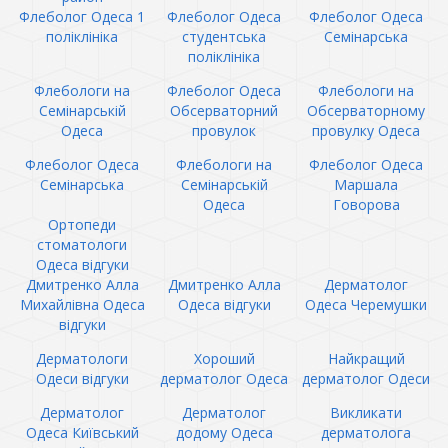
Флеболог Одеса 1
Флеболог Одеса
Флеболог Одеса
поліклініка
студентська
Семінарська
поліклініка
Флебологи на
Флеболог Одеса
Флебологи на
Семінарській
Обсерваторний
Обсерваторному
Одеса
провулок
провулку Одеса
Флеболог Одеса
Флебологи на
Флеболог Одеса
Семінарська
Семінарській
Маршала
Одеса
Говорова
Ортопеди
стоматологи
Одеса відгуки
Дмитренко Алла
Дмитренко Алла
Дерматолог
Михайлівна Одеса
Одеса відгуки
Одеса Черемушки
відгуки
Дерматологи
Хороший
Найкращий
Одеси відгуки
дерматолог Одеса
дерматолог Одеси
Дерматолог
Дерматолог
Викликати
Одеса Київський
додому Одеса
дерматолога