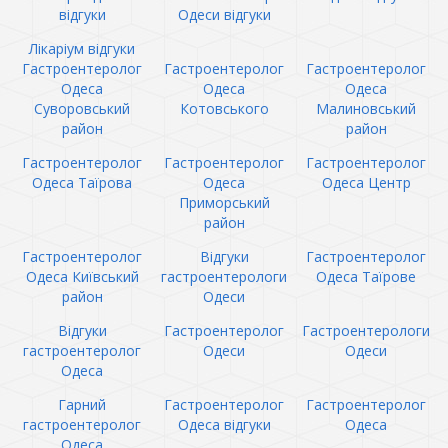
відгуки
Одеси відгуки
Лікаріум відгуки
Гастроентеролог
Гастроентеролог
Гастроентеролог
Одеса
Одеса
Одеса
Суворовський
Котовського
Малиновський
район
район
Гастроентеролог
Гастроентеролог
Гастроентеролог
Одеса Таїрова
Одеса
Одеса Центр
Приморський
район
Гастроентеролог
Відгуки
Гастроентеролог
Одеса Київський
гастроентерологи
Одеса Таїрове
район
Одеси
Відгуки
Гастроентеролог
Гастроентерологи
гастроентеролог
Одеси
Одеси
Одеса
Гарний
Гастроентеролог
Гастроентеролог
гастроентеролог
Одеса відгуки
Одеса
Одеса