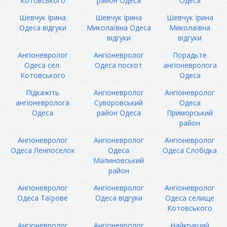
Котовського
район Одеса
Одеса
Шевчук Ірина
Шевчук Ірина
Шевчук Ірина
Одеса відгуки
Миколаївна Одеса
Миколаївна
відгуки
відгуки
Ангіоневролог
Ангіоневролог
Порадьте
Одеса сел.
Одеса поскот
ангіоневролога
Котовського
Одеса
Підкажіть
Ангіоневролог
Ангіоневролог
ангіоневролога
Суворовський
Одеса
Одеса
район Одеса
Приморський
район
Ангіоневролог
Ангіоневролог
Ангіоневролог
Одеса Ленпоселок
Одеса
Одеса Слобідка
Малиновський
район
Ангіоневролог
Ангіоневролог
Ангіоневролог
Одеса Таїрове
Одеса відгуки
Одеса селище
Котовського
Ангіоневролог
Ангіоневролог
Найкращий