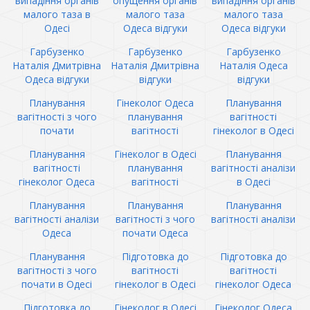
випадіння органів
опущення органів
випадіння органів
малого таза в
малого таза
малого таза
Одесі
Одеса відгуки
Одеса відгуки
Гарбузенко
Гарбузенко
Гарбузенко
Наталія Дмитрівна
Наталія Дмитрівна
Наталія Одеса
Одеса відгуки
відгуки
відгуки
Планування
Гінеколог Одеса
Планування
вагітності з чого
планування
вагітності
почати
вагітності
гінеколог в Одесі
Планування
Гінеколог в Одесі
Планування
вагітності
планування
вагітності аналізи
гінеколог Одеса
вагітності
в Одесі
Планування
Планування
Планування
вагітності аналізи
вагітності з чого
вагітності аналізи
Одеса
почати Одеса
Планування
Підготовка до
Підготовка до
вагітності з чого
вагітності
вагітності
почати в Одесі
гінеколог в Одесі
гінеколог Одеса
Підготовка до
Гінеколог в Одесі
Гінеколог Одеса