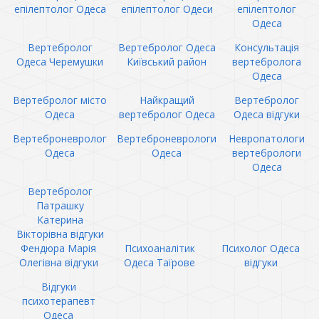
епілептолог Одеса
епілептолог Одеси
епілептолог
Одеса
Вертебролог
Вертебролог Одеса
Консультація
Одеса Черемушки
Київський район
вертебролога
Одеса
Вертебролог місто
Найкращий
Вертебролог
Одеса
вертебролог Одеса
Одеса відгуки
Вертеброневролог
Вертеброневрологи
Невропатологи
Одеса
Одеса
вертебрологи
Одеса
Вертебролог
Патрашку
Катерина
Вікторівна відгуки
Фендюра Марія
Психоаналітик
Психолог Одеса
Олегівна відгуки
Одеса Таїрове
відгуки
Відгуки
психотерапевт
Одеса