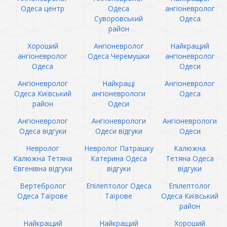
Одеса центр
Одеса
ангіоневролог
Суворовський
Одеса
район
Хороший
Ангіоневролог
Найкращий
ангіоневролог
Одеса Черемушки
ангіоневролог
Одеса
Одеси
Ангіоневролог
Найкращі
Ангіоневролог
Одеса Київський
ангіоневрологи
Одеса
район
Одеси
Ангіоневролог
Ангіоневрологи
Ангіоневрологи
Одеса відгуки
Одеси відгуки
Одеси
Невролог
Невролог Патрашку
Калюжна
Калюжна Тетяна
Катерина Одеса
Тетяна Одеса
Євгенівна відгуки
відгуки
відгуки
Вертебролог
Епілептолог Одеса
Епілептолог
Одеса Таїрове
Таїрове
Одеса Київський
район
Найкращий
Найкращий
Хороший