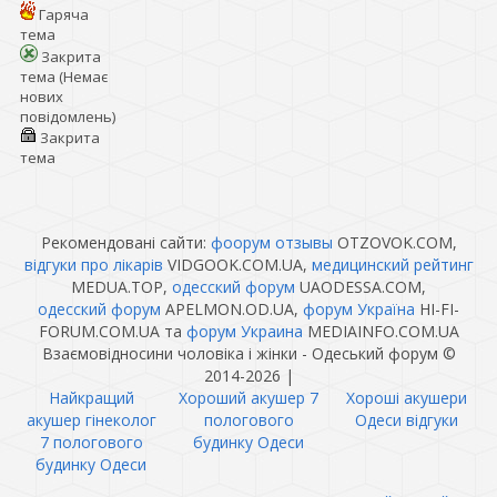
Гаряча
тема
Закрита
тема (Немає
нових
повідомлень)
Закрита
тема
Рекомендовані сайти:
фоорум отзывы
OTZOVOK.COM,
відгуки про лікарів
VIDGOOK.COM.UA,
медицинский рейтинг
MEDUA.TOP,
одесский форум
UAODESSA.COM,
одесский форум
APELMON.OD.UA,
форум Україна
HI-FI-
FORUM.COM.UA та
форум Украина
MEDIAINFO.COM.UA
Взаємовідносини чоловіка і жінки - Одеський форум ©
2014-2026
|
Найкращий
Хороший акушер 7
Хороші акушери
акушер гінеколог
пологового
Одеси відгуки
7 пологового
будинку Одеси
будинку Одеси