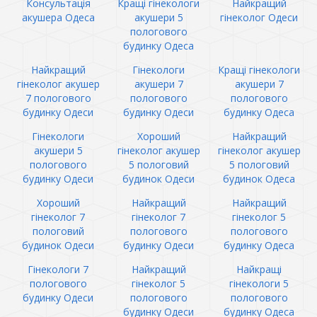
Консультація
Кращі гінекологи
Найкращий
акушера Одеса
акушери 5
гінеколог Одеси
пологового
будинку Одеса
Найкращий
Гінекологи
Кращі гінекологи
гінеколог акушер
акушери 7
акушери 7
7 пологового
пологового
пологового
будинку Одеси
будинку Одеси
будинку Одеса
Гінекологи
Хороший
Найкращий
акушери 5
гінеколог акушер
гінеколог акушер
пологового
5 пологовий
5 пологовий
будинку Одеси
будинок Одеси
будинок Одеса
Хороший
Найкращий
Найкращий
гінеколог 7
гінеколог 7
гінеколог 5
пологовий
пологового
пологового
будинок Одеси
будинку Одеси
будинку Одеса
Гінекологи 7
Найкращий
Найкращі
пологового
гінеколог 5
гінекологи 5
будинку Одеси
пологового
пологового
будинку Одеси
будинку Одеса