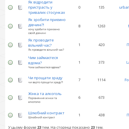
Як відродити
пристрасть у
0
135
urban
тривалих стосунках
Як зробити приємно
дівчині?!
8
1263
хочу зробити приємно
своїй дівчині
Як проводите
1
420
вільний час?
Як проводите вільний час?
Чим займаєтеся
1
373
L
вдома?
Чим займаєтеся вдома?
Чи прощати зраду
7
1114
Fo
чи варто прощати зраду?!
Жінка та алкоголь
6
673
Порівняння жінки та
алкоголю
Шлюбний контракт
1
438
П
Шлюбний контракт
У цьому форумі
23
тем. На сторінці показано
23
тем.