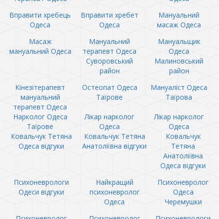
Вправити хребець
Вправити хребет
Мануальний
Одеса
Одеса
масаж Одеса
Масаж
Мануальний
Мануальщик
мануальний Одеса
терапевт Одеса
Одеса
Суворовський
Малиновський
район
район
Кінезітерапевт
Остеопат Одеса
Мануаліст Одеса
мануальний
Таїрове
Таїрова
терапевт Одеса
Нарколог Одеса
Лікар нарколог
Лікар нарколог
Таїрове
Одеса
Одеса
Ковальчук Тетяна
Ковальчук Тетяна
Ковальчук
Одеса відгуки
Анатоліївна відгуки
Тетяна
Анатоліївна
Одеса відгуки
Психоневрологи
Найкращий
Психоневролог
Одеси відгуки
психоневролог
Одеса
Одеса
Черемушки
Психоневролог
Психоневролог
Психоневрологи