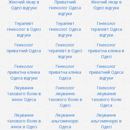
Жіночий лікар в
Приватний
Жіночий лікар в
Одесі відгуки
гінеколог Одеса
Одесі відгуки
відгуки
Терапевт
Терапевт
Гінеколог
гінеколог в Одесі
гінеколог Одеса
терапевт Одеса
відгуки
відгуки
відгуки
Гінеколог
Гінеколог
Гінеколог
приватний Одеса
терапевт в Одесі
приватна клініка в
відгуки
Одесі
Гінеколог
Гінеколог
Гінеколог
приватна клініка
приватна клініка
приватний Одеса
Одеса відгуки
Одеса
відгуки
Лікування
Гінеколог
Гінеколог
тазового болю в
лікування
лікування
жінок Одеса
тазового болю в
тазового болю
Одесі
Одеса
Лікування
Лікування
Лікування
тазового болю в
альгоменореї
альгоменореї в
жінок в Одесі
Одеса
Одесі