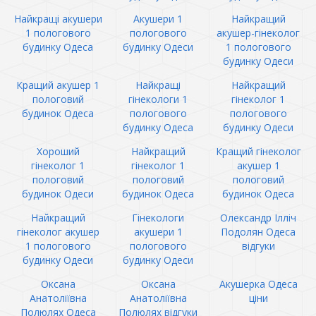
Найкращі акушери
Акушери 1
Найкращий
1 пологового
пологового
акушер-гінеколог
будинку Одеса
будинку Одеси
1 пологового
будинку Одеси
Кращий акушер 1
Найкращі
Найкращий
пологовий
гінекологи 1
гінеколог 1
будинок Одеса
пологового
пологового
будинку Одеса
будинку Одеси
Хороший
Найкращий
Кращий гінеколог
гінеколог 1
гінеколог 1
акушер 1
пологовий
пологовий
пологовий
будинок Одеси
будинок Одеса
будинок Одеса
Найкращий
Гінекологи
Олександр Ілліч
гінеколог акушер
акушери 1
Подолян Одеса
1 пологового
пологового
відгуки
будинку Одеси
будинку Одеси
Оксана
Оксана
Акушерка Одеса
Анатоліївна
Анатоліївна
ціни
Полюлях Одеса
Полюлях відгуки