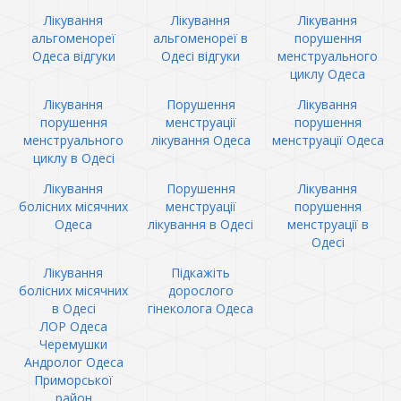
Лікування
Лікування
Лікування
альгоменореї
альгоменореї в
порушення
Одеса відгуки
Одесі відгуки
менструального
циклу Одеса
Лікування
Порушення
Лікування
порушення
менструації
порушення
менструального
лікування Одеса
менструації Одеса
циклу в Одесі
Лікування
Порушення
Лікування
болісних місячних
менструації
порушення
Одеса
лікування в Одесі
менструації в
Одесі
Лікування
Підкажіть
болісних місячних
дорослого
в Одесі
гінеколога Одеса
ЛОР Одеса
Черемушки
Андролог Одеса
Приморської
район