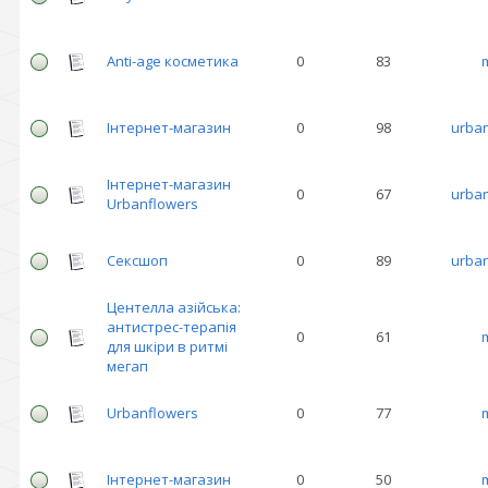
Anti-age косметика
0
83
Інтернет-магазин
0
98
urban
Інтернет-магазин
0
67
urban
Urbanflowers
Сексшоп
0
89
urban
Центелла азійська:
антистрес-терапія
0
61
для шкіри в ритмі
мегап
Urbanflowers
0
77
Інтернет-магазин
0
50