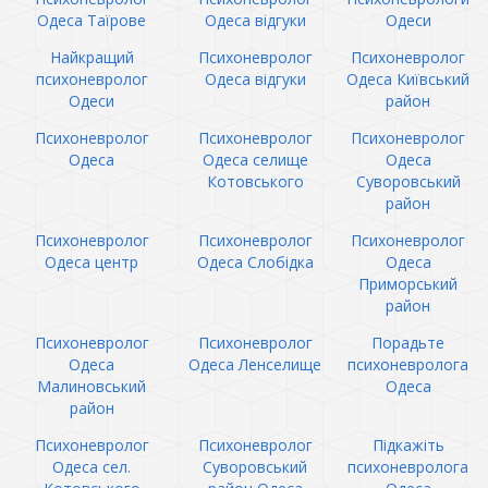
Одеса Таїрове
Одеса відгуки
Одеси
Найкращий
Психоневролог
Психоневролог
психоневролог
Одеса відгуки
Одеса Київський
Одеси
район
Психоневролог
Психоневролог
Психоневролог
Одеса
Одеса селище
Одеса
Котовського
Суворовський
район
Психоневролог
Психоневролог
Психоневролог
Одеса центр
Одеса Слобідка
Одеса
Приморський
район
Психоневролог
Психоневролог
Порадьте
Одеса
Одеса Ленселище
психоневролога
Малиновський
Одеса
район
Психоневролог
Психоневролог
Підкажіть
Одеса сел.
Суворовський
психоневролога