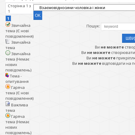
Сторінка
1
з
1
1
Звичайна
Пошук:
тема (Є нові
повідомлення)
Звичайна
Ви
не можете
ство
тема
Ви
не можете
створювати
Звичайна
Ви
не можете
прикріпл
тема (Немає
Ви
не можете
відповідати на 
нових
повідомлень)
Тема -
опитування
Гаряча
тема (Є нові
повідомлення)
Важлива
тема
Гаряча
тема (Немає
нових
повідомлень)