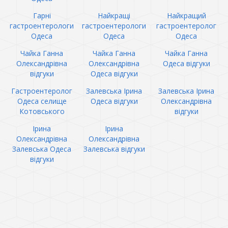
Гарні
Найкращі
Найкращий
гастроентерологи
гастроентерологи
гастроентеролог
Одеса
Одеса
Одеса
Чайка Ганна
Чайка Ганна
Чайка Ганна
Олександрівна
Олександрівна
Одеса відгуки
відгуки
Одеса відгуки
Гастроентеролог
Залевська Ірина
Залевська Ірина
Одеса селище
Одеса відгуки
Олександрівна
Котовського
відгуки
Ірина
Ірина
Олександрівна
Олександрівна
Залевська Одеса
Залевська відгуки
відгуки