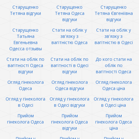
Старущенко
Старущенко
Старущенко
Тетяна відгуки
Тетяна Одеса
Тетяна Євгеніївна
відгуки
відгуки
Старущенко
Стати на облік у
Стати на облік у
Татьяна
зв'язку з
зв'язку з
Евгеньевна
вагітністю Одеса
вагітністю в Одесі
Одесса отзывы
Стати на облік по
Стати на облік по
До кого стати на
вагітності Одеса
вагітності в Одесі
облік по
відгуки
відгуки
вагітності Одеса
Огляд гінеколога
Огляд гінеколога
Огляд гінеколога
Одеса
Одеса відгуки
Одеса ціна
Огляд у гінеколога
Огляд у гінеколога
Огляд у гінеколога
в Одесі
в Одесі відгуки
в Одесі ціна
Прийом
Прийом
Прийом
гінеколога Одеса
гінеколога Одеса
гінеколога Одеса
відгуки
ціна
Прийом у
Прийом у
Прийом у