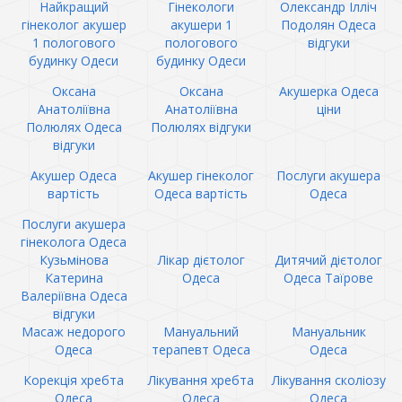
Найкращий
Гінекологи
Олександр Ілліч
гінеколог акушер
акушери 1
Подолян Одеса
1 пологового
пологового
відгуки
будинку Одеси
будинку Одеси
Оксана
Оксана
Акушерка Одеса
Анатоліївна
Анатоліївна
ціни
Полюлях Одеса
Полюлях відгуки
відгуки
Акушер Одеса
Акушер гінеколог
Послуги акушера
вартість
Одеса вартість
Одеса
Послуги акушера
гінеколога Одеса
Кузьмінова
Лікар дієтолог
Дитячий дієтолог
Катерина
Одеса
Одеса Таїрове
Валеріївна Одеса
відгуки
Масаж недорого
Мануальний
Мануальник
Одеса
терапевт Одеса
Одеса
Корекція хребта
Лікування хребта
Лікування сколіозу
Одеса
Одеса
Одеса