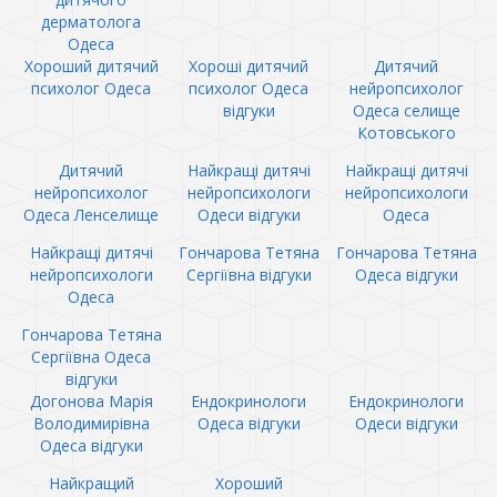
дерматолога
Одеса
Хороший дитячий
Хороші дитячий
Дитячий
психолог Одеса
психолог Одеса
нейропсихолог
відгуки
Одеса селище
Котовського
Дитячий
Найкращі дитячі
Найкращі дитячі
нейропсихолог
нейропсихологи
нейропсихологи
Одеса Ленселище
Одеси відгуки
Одеса
Найкращі дитячі
Гончарова Тетяна
Гончарова Тетяна
нейропсихологи
Сергіївна відгуки
Одеса відгуки
Одеса
Гончарова Тетяна
Сергіївна Одеса
відгуки
Догонова Марія
Ендокринологи
Ендокринологи
Володимирівна
Одеса відгуки
Одеси відгуки
Одеса відгуки
Найкращий
Хороший