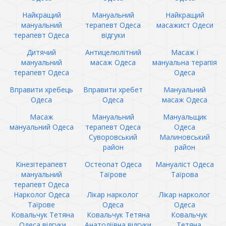
Найкращий
Мануальний
Найкращий
мануальний
терапевт Одеса
масажист Одеси
терапевт Одеса
відгуки
Дитячий
Антицелюлітний
Масаж і
мануальний
масаж Одеса
мануальна терапія
терапевт Одеса
Одеса
Вправити хребець
Вправити хребет
Мануальний
Одеса
Одеса
масаж Одеса
Масаж
Мануальний
Мануальщик
мануальний Одеса
терапевт Одеса
Одеса
Суворовський
Малиновський
район
район
Кінезітерапевт
Остеопат Одеса
Мануаліст Одеса
мануальний
Таїрове
Таїрова
терапевт Одеса
Нарколог Одеса
Лікар нарколог
Лікар нарколог
Таїрове
Одеса
Одеса
Ковальчук Тетяна
Ковальчук Тетяна
Ковальчук
Одеса відгуки
Анатоліївна відгуки
Тетяна