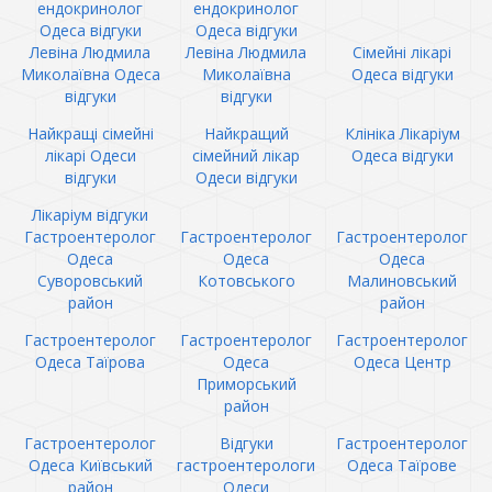
ендокринолог
ендокринолог
Одеса відгуки
Одеса відгуки
Левіна Людмила
Левіна Людмила
Сімейні лікарі
Миколаївна Одеса
Миколаївна
Одеса відгуки
відгуки
відгуки
Найкращі сімейні
Найкращий
Клініка Лікаріум
лікарі Одеси
сімейний лікар
Одеса відгуки
відгуки
Одеси відгуки
Лікаріум відгуки
Гастроентеролог
Гастроентеролог
Гастроентеролог
Одеса
Одеса
Одеса
Суворовський
Котовського
Малиновський
район
район
Гастроентеролог
Гастроентеролог
Гастроентеролог
Одеса Таїрова
Одеса
Одеса Центр
Приморський
район
Гастроентеролог
Відгуки
Гастроентеролог
Одеса Київський
гастроентерологи
Одеса Таїрове
район
Одеси