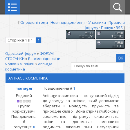
[
Оновлені теми
·
Нові повідомлення
·
Учасники
·
Правила
форуму
·
Пошук
·
RSS
]
Сторінка
1
з
1
1
Одеський форум
»
ФОРУМ
СТОСУНКИ
»
Взаємовідносини
чоловіка і жінки
»
Anti-age
косметика
ANTI-AGE КОСМЕТИКА
manager
Повідомлення #
1
Рядовий
Anti-age косметика — це сучасний підхід
до догляду за шкірою, який допомагає
Група:
зберегти її молодість, пружність та
Користувачі
природне сяйво . Вона сприяє глибокому
Повідомлень:
зволоженню, підтримує еластичність
6
шкіри та допомагає зменшити
Репутація:
0
видимість вікових змін. Регулярний