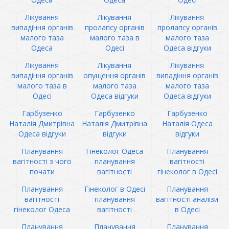
Лікування
Лікування
Лікування
випадіння органів
пролапсу органів
пролапсу органів
малого таза
малого таза в
малого таза
Одеса
Одесі
Одеса відгуки
Лікування
Лікування
Лікування
випадіння органів
опущення органів
випадіння органів
малого таза в
малого таза
малого таза
Одесі
Одеса відгуки
Одеса відгуки
Гарбузенко
Гарбузенко
Гарбузенко
Наталія Дмитрівна
Наталія Дмитрівна
Наталія Одеса
Одеса відгуки
відгуки
відгуки
Планування
Гінеколог Одеса
Планування
вагітності з чого
планування
вагітності
почати
вагітності
гінеколог в Одесі
Планування
Гінеколог в Одесі
Планування
вагітності
планування
вагітності аналізи
гінеколог Одеса
вагітності
в Одесі
Планування
Планування
Планування