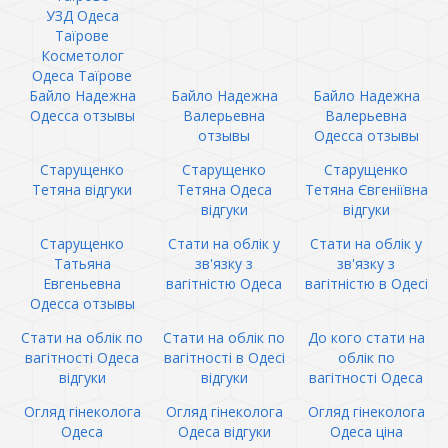
УЗД Одеса
Таїрове
Косметолог
Одеса Таїрове
Байло Надежна
Байло Надежна
Байло Надежна
Одесса отзывы
Валерьевна
Валерьевна
отзывы
Одесса отзывы
Старущенко
Старущенко
Старущенко
Тетяна відгуки
Тетяна Одеса
Тетяна Євгеніївна
відгуки
відгуки
Старущенко
Стати на облік у
Стати на облік у
Татьяна
зв'язку з
зв'язку з
Евгеньевна
вагітністю Одеса
вагітністю в Одесі
Одесса отзывы
Стати на облік по
Стати на облік по
До кого стати на
вагітності Одеса
вагітності в Одесі
облік по
відгуки
відгуки
вагітності Одеса
Огляд гінеколога
Огляд гінеколога
Огляд гінеколога
Одеса
Одеса відгуки
Одеса ціна