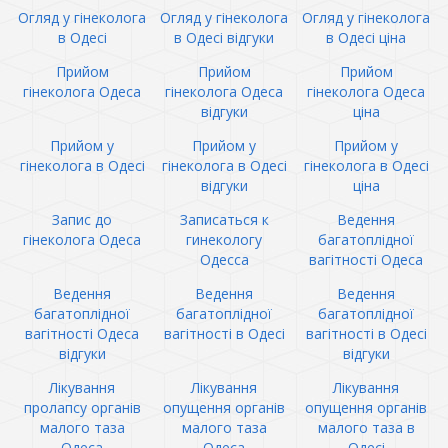
Огляд у гінеколога
Огляд у гінеколога
Огляд у гінеколога
в Одесі
в Одесі відгуки
в Одесі ціна
Прийом
Прийом
Прийом
гінеколога Одеса
гінеколога Одеса
гінеколога Одеса
відгуки
ціна
Прийом у
Прийом у
Прийом у
гінеколога в Одесі
гінеколога в Одесі
гінеколога в Одесі
відгуки
ціна
Запис до
Записаться к
Ведення
гінеколога Одеса
гинекологу
багатоплідної
Одесса
вагітності Одеса
Ведення
Ведення
Ведення
багатоплідної
багатоплідної
багатоплідної
вагітності Одеса
вагітності в Одесі
вагітності в Одесі
відгуки
відгуки
Лікування
Лікування
Лікування
пролапсу органів
опущення органів
опущення органів
малого таза
малого таза
малого таза в
Одеса
Одеса
Одесі