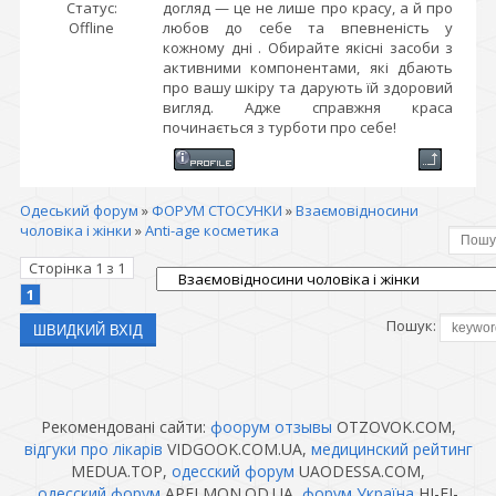
Статус:
догляд — це не лише про красу, а й про
Offline
любов до себе та впевненість у
кожному дні . Обирайте якісні засоби з
активними компонентами, які дбають
про вашу шкіру та дарують їй здоровий
вигляд. Адже справжня краса
починається з турботи про себе!
Одеський форум
»
ФОРУМ СТОСУНКИ
»
Взаємовідносини
чоловіка і жінки
»
Anti-age косметика
Сторінка
1
з
1
1
Пошук:
Рекомендовані сайти:
фоорум отзывы
OTZOVOK.COM,
відгуки про лікарів
VIDGOOK.COM.UA,
медицинский рейтинг
MEDUA.TOP,
одесский форум
UAODESSA.COM,
одесский форум
APELMON.OD.UA,
форум Україна
HI-FI-