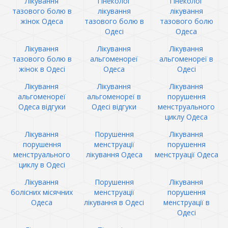
Лікування
Гінеколог
Гінеколог
тазового болю в
лікування
лікування
жінок Одеса
тазового болю в
тазового болю
Одесі
Одеса
Лікування
Лікування
Лікування
тазового болю в
альгоменореї
альгоменореї в
жінок в Одесі
Одеса
Одесі
Лікування
Лікування
Лікування
альгоменореї
альгоменореї в
порушення
Одеса відгуки
Одесі відгуки
менструального
циклу Одеса
Лікування
Порушення
Лікування
порушення
менструації
порушення
менструального
лікування Одеса
менструації Одеса
циклу в Одесі
Лікування
Порушення
Лікування
болісних місячних
менструації
порушення
Одеса
лікування в Одесі
менструації в
Одесі