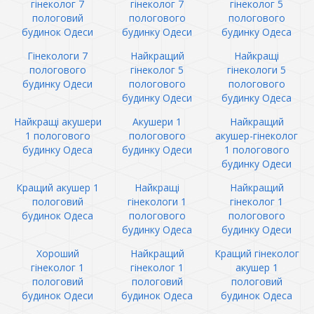
гінеколог 7
гінеколог 7
гінеколог 5
пологовий
пологового
пологового
будинок Одеси
будинку Одеси
будинку Одеса
Гінекологи 7
Найкращий
Найкращі
пологового
гінеколог 5
гінекологи 5
будинку Одеси
пологового
пологового
будинку Одеси
будинку Одеса
Найкращі акушери
Акушери 1
Найкращий
1 пологового
пологового
акушер-гінеколог
будинку Одеса
будинку Одеси
1 пологового
будинку Одеси
Кращий акушер 1
Найкращі
Найкращий
пологовий
гінекологи 1
гінеколог 1
будинок Одеса
пологового
пологового
будинку Одеса
будинку Одеси
Хороший
Найкращий
Кращий гінеколог
гінеколог 1
гінеколог 1
акушер 1
пологовий
пологовий
пологовий
будинок Одеси
будинок Одеса
будинок Одеса