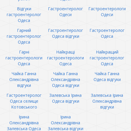
Відгуки
Гастроентеролог
Гастроентерологи
гастроентеролог
Одеси
Одеси
Одеса
Гарний
Гастроентеролог
Гастроентеролог
гастроентеролог
Одеса відгуки
Одеса
Одеса
Гарні
Найкращі
Найкращий
гастроентерологи
гастроентерологи
гастроентеролог
Одеса
Одеса
Одеса
Чайка Ганна
Чайка Ганна
Чайка Ганна
Олександрівна
Олександрівна
Одеса відгуки
відгуки
Одеса відгуки
Гастроентеролог
Залевська Ірина
Залевська Ірина
Одеса селище
Одеса відгуки
Олександрівна
Котовського
відгуки
Ірина
Ірина
Олександрівна
Олександрівна
Залевська Одеса
Залевська відгуки