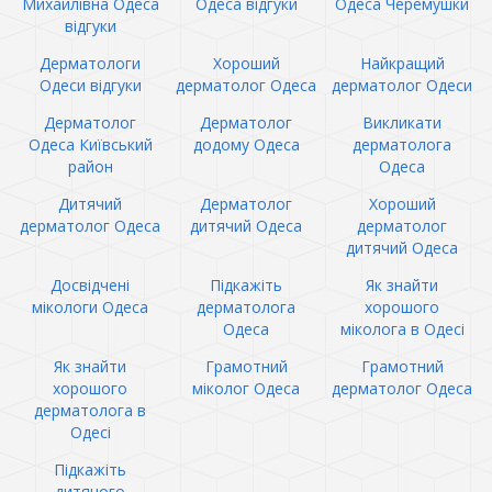
Михайлівна Одеса
Одеса відгуки
Одеса Черемушки
відгуки
Дерматологи
Хороший
Найкращий
Одеси відгуки
дерматолог Одеса
дерматолог Одеси
Дерматолог
Дерматолог
Викликати
Одеса Київський
додому Одеса
дерматолога
район
Одеса
Дитячий
Дерматолог
Хороший
дерматолог Одеса
дитячий Одеса
дерматолог
дитячий Одеса
Досвідчені
Підкажіть
Як знайти
мікологи Одеса
дерматолога
хорошого
Одеса
міколога в Одесі
Як знайти
Грамотний
Грамотний
хорошого
міколог Одеса
дерматолог Одеса
дерматолога в
Одесі
Підкажіть
дитячого