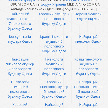
FORUM.COM.UA та
форум Украина
MEDIAINFO.COM.UA
Anti-age косметика - Одеський форум © 2014-2026
|
Найкращий
Хороший акушер 7
Хороші акушери
акушер гінеколог
пологового
Одеси відгуки
7 пологового
будинку Одеси
будинку Одеси
Консультація
Кращі гінекологи
Найкращий
акушера Одеса
акушери 5
гінеколог Одеси
пологового
будинку Одеса
Найкращий
Гінекологи
Кращі гінекологи
гінеколог акушер
акушери 7
акушери 7
7 пологового
пологового
пологового
будинку Одеси
будинку Одеси
будинку Одеса
Гінекологи
Хороший
Найкращий
акушери 5
гінеколог акушер
гінеколог акушер
пологового
5 пологовий
5 пологовий
будинку Одеси
будинок Одеси
будинок Одеса
Хороший
Найкращий
Найкращий