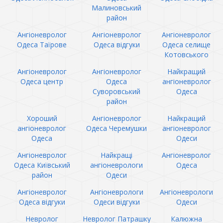
Малиновський
район
Ангіоневролог
Ангіоневролог
Ангіоневролог
Одеса Таїрове
Одеса відгуки
Одеса селище
Котовського
Ангіоневролог
Ангіоневролог
Найкращий
Одеса центр
Одеса
ангіоневролог
Суворовський
Одеса
район
Хороший
Ангіоневролог
Найкращий
ангіоневролог
Одеса Черемушки
ангіоневролог
Одеса
Одеси
Ангіоневролог
Найкращі
Ангіоневролог
Одеса Київський
ангіоневрологи
Одеса
район
Одеси
Ангіоневролог
Ангіоневрологи
Ангіоневрологи
Одеса відгуки
Одеси відгуки
Одеси
Невролог
Невролог Патрашку
Калюжна