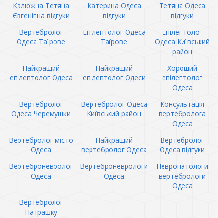
Калюжна Тетяна
Катерина Одеса
Тетяна Одеса
Євгенівна відгуки
відгуки
відгуки
Вертебролог
Епілептолог Одеса
Епілептолог
Одеса Таїрове
Таїрове
Одеса Київський
район
Найкращий
Найкращий
Хороший
епілептолог Одеса
епілептолог Одеси
епілептолог
Одеса
Вертебролог
Вертебролог Одеса
Консультація
Одеса Черемушки
Київський район
вертебролога
Одеса
Вертебролог місто
Найкращий
Вертебролог
Одеса
вертебролог Одеса
Одеса відгуки
Вертеброневролог
Вертеброневрологи
Невропатологи
Одеса
Одеса
вертебрологи
Одеса
Вертебролог
Патрашку