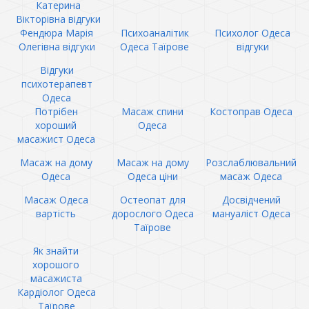
Катерина
Вікторівна відгуки
Фендюра Марія
Психоаналітик
Психолог Одеса
Олегівна відгуки
Одеса Таїрове
відгуки
Відгуки
психотерапевт
Одеса
Потрібен
Масаж спини
Костоправ Одеса
хороший
Одеса
масажист Одеса
Масаж на дому
Масаж на дому
Розслаблювальний
Одеса
Одеса ціни
масаж Одеса
Масаж Одеса
Остеопат для
Досвідчений
вартість
дорослого Одеса
мануаліст Одеса
Таїрове
Як знайти
хорошого
масажиста
Кардіолог Одеса
Таїрове