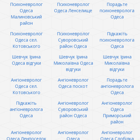
Психоневролог
Психоневролог
Порадьте
Одеса
Одеса Ленселище
психоневролога
Малиновський
Одеса
район
Психоневролог
Психоневролог
Підкажіть
Одеса сел.
Суворовський
психоневролога
Котовського
район Одеса
Одеса
Шевчук Ірина
Шевчук Ірина
Шевчук Ірина
Одеса відгуки
Миколаївна Одеса
Миколаївна
відгуки
відгуки
Ангіоневролог
Ангіоневролог
Порадьте
Одеса сел.
Одеса поскот
ангіоневролога
Котовського
Одеса
Підкажіть
Ангіоневролог
Ангіоневролог
ангіоневролога
Суворовський
Одеса
Одеса
район Одеса
Приморський
район
Ангіоневролог
Ангіоневролог
Ангіоневролог
Одеса Ленпоселок
Одеса
Одеса Слобідка