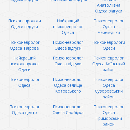
Анатоліївна
Одеса відгуки
Психоневрологи
Найкращий
Психоневролог
Одеси відгуки
психоневролог
Одеса
Одеса
Черемушки
Психоневролог
Психоневролог
Психоневрологи
Одеса Таїрове
Одеса відгуки
Одеси
Найкращий
Психоневролог
Психоневролог
психоневролог
Одеса відгуки
Одеса Київський
Одеси
район
Психоневролог
Психоневролог
Психоневролог
Одеса
Одеса селище
Одеса
Котовського
Суворовський
район
Психоневролог
Психоневролог
Психоневролог
Одеса центр
Одеса Слобідка
Одеса
Приморський
район