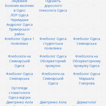
Лікування
Підкажіть
болісних місячних
дорослого
в Одесі
гінеколога Одеса
ЛОР Одеса
Черемушки
Андролог Одеса
Приморської
район
Флеболог Одеса 1
Флеболог Одеса
Флеболог Одеса
поліклініка
студентська
Семінарська
поліклініка
Флебологи на
Флеболог Одеса
Флебологи на
Семінарській
Обсерваторний
Обсерваторному
Одеса
провулок
провулку Одеса
Флеболог Одеса
Флебологи на
Флеболог Одеса
Семінарська
Семінарській
Маршала
Одеса
Говорова
Ортопеди
стоматологи
Одеса відгуки
Дмитренко Алла
Дмитренко Алла
Дерматолог