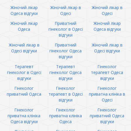
Жіночий лікар
Жіночий лікар в
Жіночий лікар в
Одеса відгуки
Одесі
Одесі
Жіночий лікар
Приватний
Жіночий лікар
Одеса
гінеколог в Одесі
Одеса відгуки
відгуки
Жіночий лікар в
Приватний
Жіночий лікар в
Одесі відгуки
гінеколог Одеса
Одесі відгуки
відгуки
Терапевт
Терапевт
Гінеколог
гінеколог в Одесі
гінеколог Одеса
терапевт Одеса
відгуки
відгуки
відгуки
Гінеколог
Гінеколог
Гінеколог
приватний Одеса
терапевт в Одесі
приватна клініка в
відгуки
Одесі
Гінеколог
Гінеколог
Гінеколог
приватна клініка
приватна клініка
приватний Одеса
Одеса відгуки
Одеса
відгуки