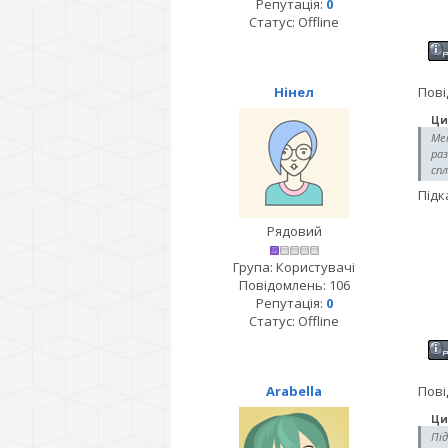
Репутація:
0
Статус:
Offline
Нінел
Пові
Ци
Мен
раз
спл
Підк
Рядовий
Група: Користувачі
Повідомлень:
106
Репутація:
0
Статус:
Offline
Arabella
Пові
Ци
Під