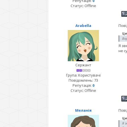
Репутація:
0
Статус:
Offline
Arabella
Пові
Ци
Вор
Я зв
не с
Сержант
Група: Користувачі
Повідомлень:
73
Репутація:
0
Статус:
Offline
Меланія
Пові
Ци
Я 