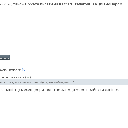
937820, також можете писати на ватсап і телеграм за цим номером.
домлення #
10
тата
Парасковія
(
)
дкажіть краще писати чи одразу телефонувати?
е пишіть у месенджери, вона не завжди може прийняти дзвінок.