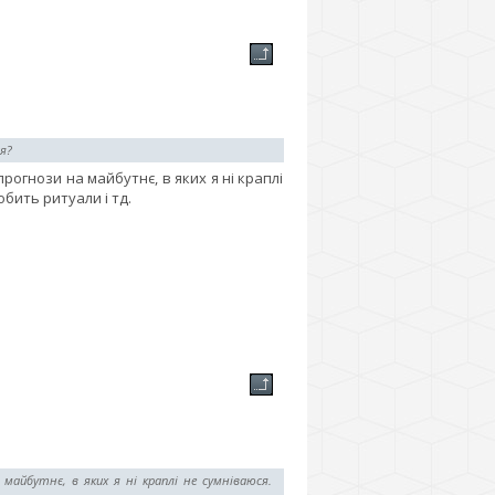
я?
огнози на майбутнє, в яких я ні краплі
бить ритуали і тд.
майбутнє, в яких я ні краплі не сумніваюся.