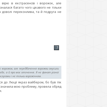
вірю в екстрасенсів і ворожок, але
налася багато чого цікавого не тільки
ла доволі переконлива, та й подруга не
 і ворожок, але передбачення ворожки змусили
ебе, а й про моє оточення. Я не фанат різної
послугами і не тільки ворожінням.
ся до Люції якраз вайбером, бо був пік
 визначила мою проблему, провела обряд
и.