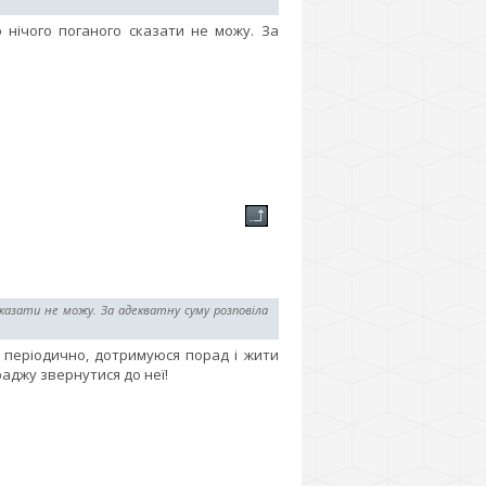
нічого поганого сказати не можу. За
сказати не можу. За адекватну суму розповіла
ї періодично, дотримуюся порад і жити
раджу звернутися до неї!