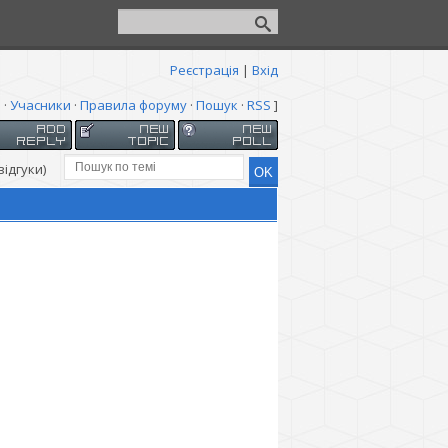
Реєстрація
|
Вхід
я
·
Учасники
·
Правила форуму
·
Пошук
·
RSS
]
ідгуки)