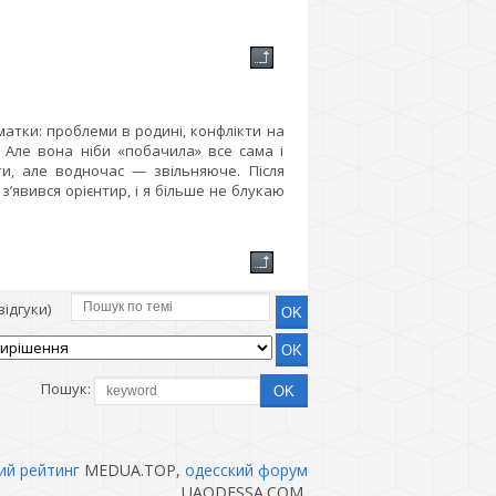
атки: проблеми в родині, конфлікти на
. Але вона ніби «побачила» все сама і
ти, але водночас — звільняюче. Після
з’явився орієнтир, і я більше не блукаю
ідгуки)
Пошук:
ий рейтинг
MEDUA.TOP,
одесский форум
UAODESSA.COM,