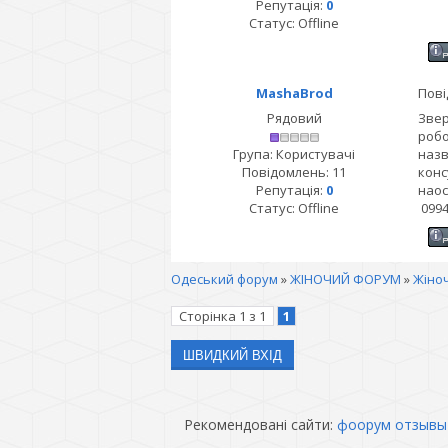
Репутація:
0
Статус:
Offline
MashaBrod
Пові
Рядовий
Звер
робо
Група: Користувачі
назв
Повідомлень:
11
конс
Репутація:
0
наос
Статус:
Offline
0994
Одеський форум
»
ЖІНОЧИЙ ФОРУМ
»
Жіноч
Сторінка
1
з
1
1
Рекомендовані сайти:
фоорум отзывы