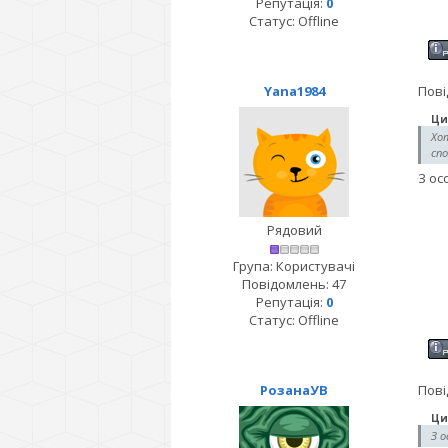
Репутація:
0
Статус:
Offline
Yana1984
Пові
Ци
Хо
спо
З ос
Рядовий
Група: Користувачі
Повідомлень:
47
Репутація:
0
Статус:
Offline
РозанаУВ
Пові
Ци
З о