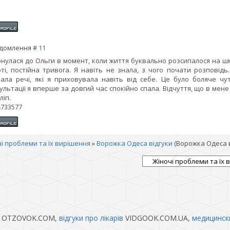
домлення #
11
нулася до Ольги в момент, коли життя буквально розсипалося на шм
ті, постійна тривога. Я навіть не знала, з чого почати розповідь
ала речі, які я приховувала навіть від себе. Це було боляче чу
ультації я вперше за довгий час спокійно спала. Відчуття, що в мене 
ліп.
733577
і проблеми та їх вирішення
»
Ворожка Одеса відгуки
(Ворожка Одеса в
OTZOVOK.COM,
відгуки про лікарів
VIDGOOK.COM.UA,
медицинск