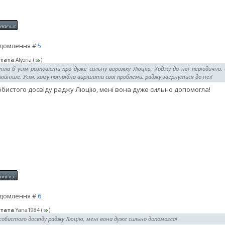
домлення #
5
тата
Alyona
(
)
тіла б усім розповісти про дуже сильну ворожку Люцію. Ходжу до неї періодично
кійніше. Усім, кому потрібно вирішити свої проблеми, раджу звернутися до неї!
обистого досвіду раджу Люцію, мені вона дуже сильно допомогла!
домлення #
6
тата
Yana1984
(
)
собистого досвіду раджу Люцію, мені вона дуже сильно допомогла!