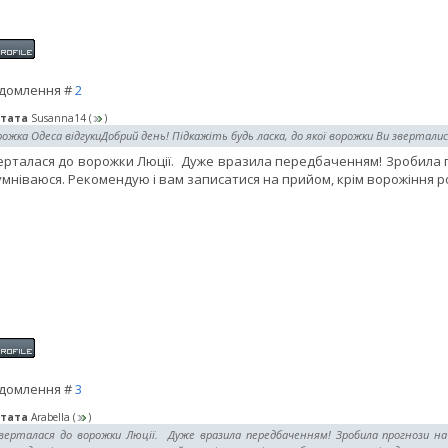
домлення #
2
тата
Susanna14
(
)
ожка Одеса відгукиДобрий день! Підкажіть будь ласка, до якої ворожки Ви зверталис
ерталася до ворожки Люції. Дуже вразила передбаченням! Зробила пр
умніваюся. Рекомендую і вам записатися на прийом, крім ворожіння ро
домлення #
3
тата
Arabella
(
)
зверталася до ворожки Люції. Дуже вразила передбаченням! Зробила прогнози на 