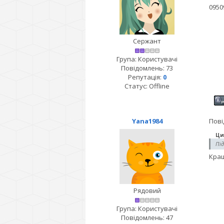
0950
Сержант
Група: Користувачі
Повідомлень:
73
Репутація:
0
Статус:
Offline
Yana1984
Пові
Ци
Пі
Кращ
Рядовий
Група: Користувачі
Повідомлень:
47