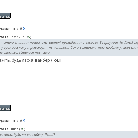
домлення #
8
тата
Северина
(
)
і стали снитися погані сни, щоночі прокидалася в сльозах. Звернулася до Люції якр
 у громадському транспорті не хотілося. Вона визначила мою проблему, провела о
ю спокійно, з'явилися нові сили.
ажіть, будь ласка, вайбер Люції?
домлення #
9
тата
Нінел
(
)
кажіть, будь ласка, вайбер Люції?