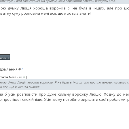
омендую і вам записатися на прийом, крім ворожіння робить ритуали і тд.
ою думку Люція хороша ворожка. Я не була в інших, але про цю 
ватну суму розповіла мені все, що я хотіла знати!
домлення #
4
тата
Меланія
(
)
мою думку Люція хороша ворожка. Я не була в інших, але про цю нічого поганого 
і все, що я хотіла знати!
ла б усім розповісти про дуже сильну ворожку Люцію. Ходжу до не
о простіше і спокійніше. Усім, кому потрібно вирішити свої проблеми, 