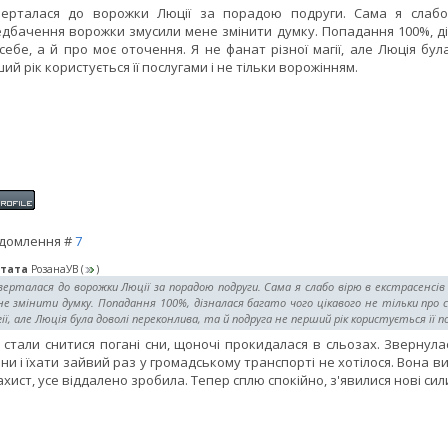
ерталася до ворожки Люції за порадою подруги. Сама я слабо 
дбачення ворожки змусили мене змінити думку. Попадання 100%, діз
себе, а й про моє оточення. Я не фанат різної магії, але Люція бу
ий рік користується її послугами і не тільки ворожінням.
домлення #
7
тата
РозанаУВ
(
)
верталася до ворожки Люції за порадою подруги. Сама я слабо вірю в екстрасенсів
е змінити думку. Попадання 100%, дізналася багато чого цікавого не тільки про с
ії, але Люція була доволі переконлива, та й подруга не перший рік користується її 
 стали снитися погані сни, щоночі прокидалася в сльозах. Звернула
ни і їхати зайвий раз у громадському транспорті не хотілося. Вона
ахист, усе віддалено зробила. Тепер сплю спокійно, з'явилися нові сил