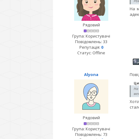
Рек
На м
адек
Рядовий
Група: Користувачі
Повідомлень:
33
Репутація:
0
Статус:
Offline
Alyona
Пові
Ци
На 
мен
Хоті
стал
Рядовий
Група: Користувачі
Повідомлень:
73