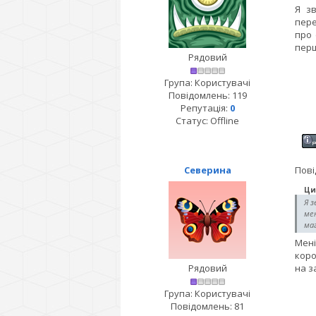
Я зв
пере
про 
перш
Рядовий
Група: Користувачі
Повідомлень:
119
Репутація:
0
Статус:
Offline
Северина
Пові
Ци
Я з
мен
маг
Мені
коро
Рядовий
на з
Група: Користувачі
Повідомлень:
81