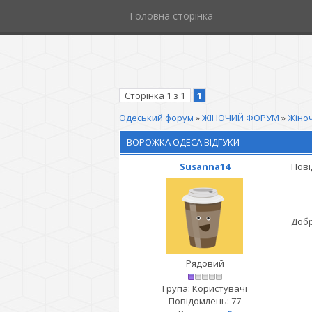
Головна сторінка
Сторінка
1
з
1
1
Одеський форум
»
ЖІНОЧИЙ ФОРУМ
»
Жіноч
ВОРОЖКА ОДЕСА ВІДГУКИ
Susanna14
Пові
Добр
Рядовий
Група: Користувачі
Повідомлень:
77