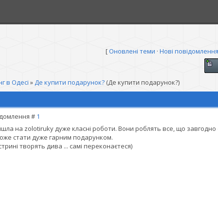
[
Оновлені теми
·
Нові повідомленн
г в Одесі
»
Де купити подарунок?
(Де купити подарунок?)
домлення #
1
шла на zolotiruky дуже класні роботи. Вони роблять все, що завгодно
оже стати дуже гарним подарунком.
трині творять дива ... самі переконаєтеся)