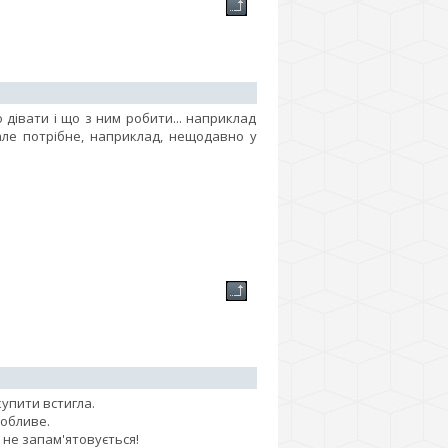
 дівати і що з ним робити... наприклад
але потрібне, наприклад, нещодавно у
купити встигла.
собливе.
не запам'ятовується!