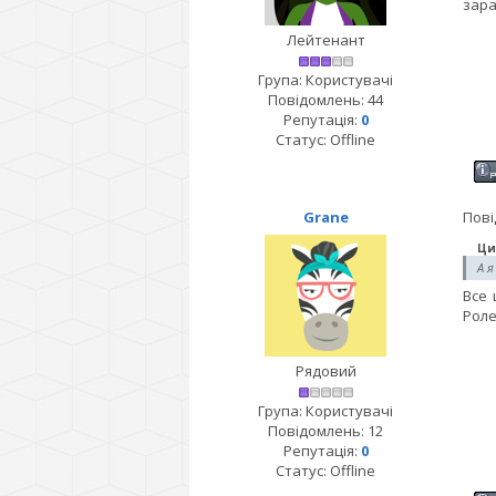
зара
Лейтенант
Група: Користувачі
Повідомлень:
44
Репутація:
0
Статус:
Offline
Grane
Пові
Ци
А я
Все 
Роле
Рядовий
Група: Користувачі
Повідомлень:
12
Репутація:
0
Статус:
Offline