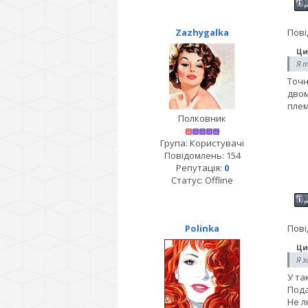
Zazhygalka
Пові
Ци
Я 
Точн
двом
плем
Полковник
Група: Користувачі
Повідомлень:
154
Репутація:
0
Статус:
Offline
Polinka
Пові
Ци
Я 
У та
Пода
Не л