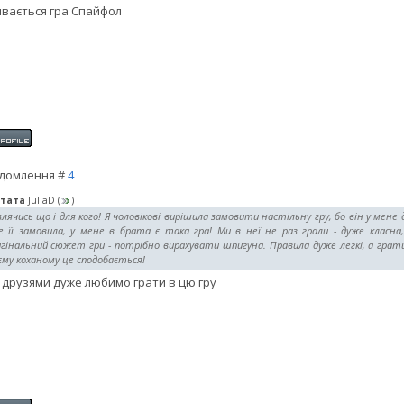
вається гра Спайфол
домлення #
4
тата
JuliaD
(
)
лячись що і для кого! Я чоловікові вирішила замовити настільну гру, бо він у мен
 її замовила, у мене в брата є така гра! Ми в неї не раз грали - дуже класна,
гінальний сюжет гри - потрібно вирахувати шпигуна. Правила дуже легкі, а грат
му коханому це сподобається!
 друзями дуже любимо грати в цю гру