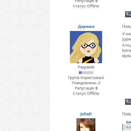
Репутація:
0
Статус:
Offline
Дариша
Пові
У на
удом
А по
Кита
муль
Рядовий
Група: Користувачі
Повідомлень:
2
Репутація:
0
Статус:
Offline
JuliaD
Пові
Ци
А я