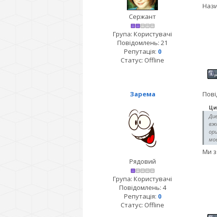
Нази
Сержант
Група: Користувачі
Повідомлень:
21
Репутація:
0
Статус:
Offline
Зарема
Пові
Ци
Див
вже
ори
моє
Ми з
Рядовий
Група: Користувачі
Повідомлень:
4
Репутація:
0
Статус:
Offline