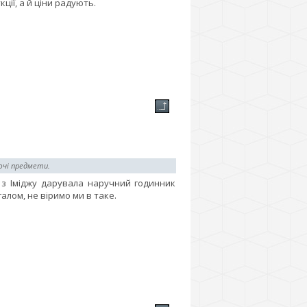
ції, а й ціни радують.
лючі предмети.
 з Іміджу дарувала наручний годинник
галом, не віримо ми в таке.