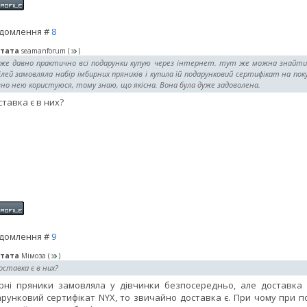
домлення #
8
тата
seamanforum
(
)
вже давно практично всі подарунки купую через інтернет. тут же можна знайти 
лей замовляла набір імбирних пряників і купила їй подарунковий сертифікат на пок
но нею користуюся, тому знаю, що якісна. Вона була дуже задоволена.
ставка є в них?
домлення #
9
тата
Мімоза
(
)
оставка є в них?
рні пряники замовляла у дівчинки безпосередньо, але доставка
рунковий сертифікат NYX, то звичайно доставка є. При чому при по