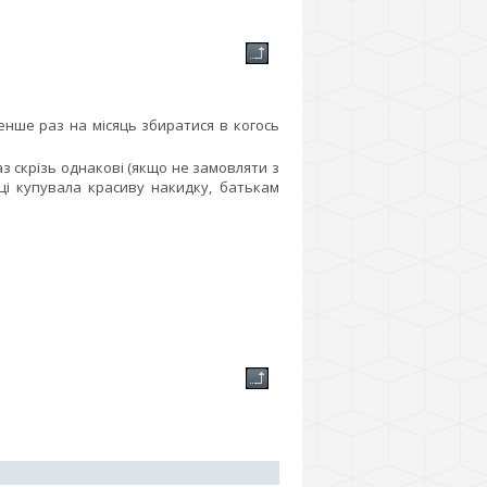
енше раз на місяць збиратися в когось
аз скрізь однакові (якщо не замовляти з
ці купувала красиву накидку, батькам