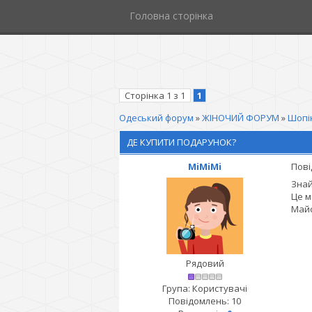
Головна сторінка
Сторінка
1
з
1
1
Одеський форум
»
ЖІНОЧИЙ ФОРУМ
»
Шопін
ДЕ КУПИТИ ПОДАРУНОК?
MiMiMi
Пові
Знай
Це м
Майс
Рядовий
Група: Користувачі
Повідомлень:
10