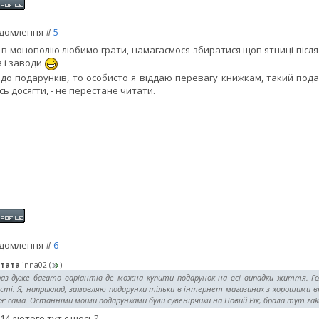
домлення #
5
 в монополію любимо грати, намагаємося збиратися щоп'ятниці після 
а і заводи
до подарунків, то особисто я віддаю перевагу книжкам, такий подар
сь досягти, - не перестане читати.
домлення #
6
тата
inna02
(
)
раз дуже багато варіантів де можна купити подарунок на всі випадки життя. Гол
сті. Я, наприклад, замовляю подарунки тільки в інтернет магазинах з хорошими в
 сама. Останніми моїми подарунками були сувенірчики на Новий Рік, брала тут zakupk
 14 лютого тут є щось?