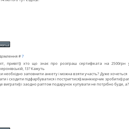
домлення #
7
іт, привіт)) хто що знає про розіграш сертифіката на 2500грн
еронівській, 13? Кажуть
ки необхідно заповнити анкету і можна взяти участь? Дуже хочеться
ати і сходити підфарбуватися і постригтися)) манікюрчик зробити)) р
е виграти)) і заодно раптом подарунок купувати не потрібно буде, а?