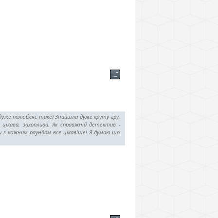
е дуже полюбляє таке) Знайшла дуже круту гру,
 цікава, захоплива. Як справжній детектив -
и з кожним раундом все цікавіше! Я думаю що