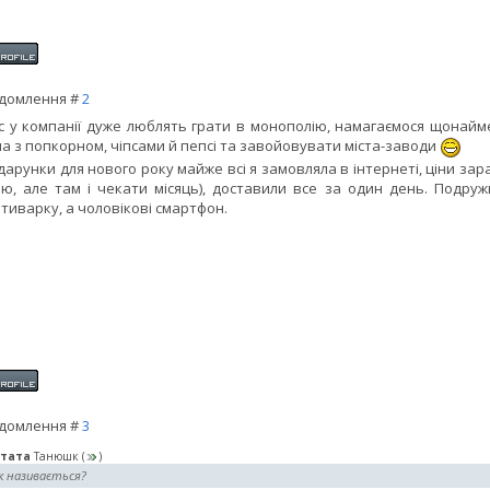
домлення #
2
с у компанії дуже люблять грати в монополію, намагаємося щонайм
а з попкорном, чіпсами й пепсі та завойовувати міста-заводи
дарунки для нового року майже всі я замовляла в інтернеті, ціни зар
ю, але там і чекати місяць), доставили все за один день. Подруж
тиварку, а чоловікові смартфон.
домлення #
3
тата
Танюшк
(
)
к називається?