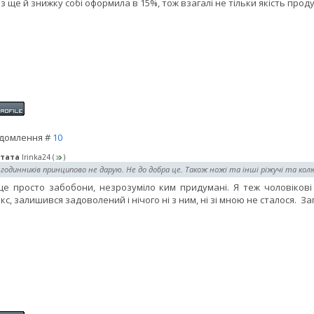
з ще й знижку собі оформила в 15%, тож взагалі не тільки якість продук
домлення #
10
тата
Irinka24
(
)
 годинників принципово не дарую. Не до добра це. Також ножі та інші ріжучі та ко
це просто забобони, незрозуміло ким придумані. Я теж чоловікові
кс, залишився задоволений і нічого ні з ним, ні зі мною не сталося. За