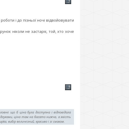
роботи і до пізньої ночі відвойовувати
унок ніколи не застаріє, той, хто хоче
овне що б ціна була доступна і відповідала
ідгуками, ціна там на багато нижча, а якість
a, вибір величезний, красиво і зі смаком.