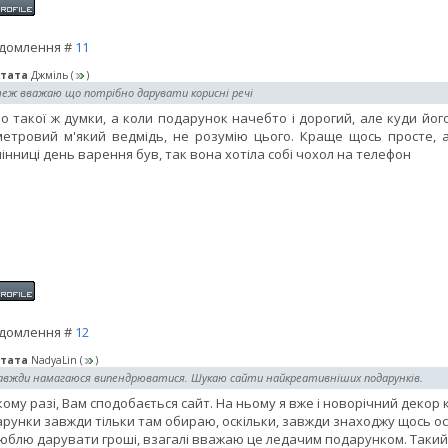
домлення #
11
тата
Джміль
(
)
теж вважаю що потрібно дарувати корисні речі
о такої ж думки, а коли подарунок начебто і дорогий, але куди його
етровий м'який ведмідь, не розумію цього. Краще щось просте, 
інниці день варення був, так вона хотіла собі чохол на телефон
домлення #
12
тата
NadyaLin
(
)
завжди намагаюся випендрюватися. Шукаю сайти найкреативніших подарунків.
кому разі, Вам сподобається сайт. На ньому я вже і новорічний декор 
рунки завжди тільки там обираю, оскільки, завжди знаходжу щось о
юблю дарувати гроші, взагалі вважаю це ледачим подарунком. Такий 