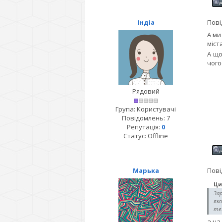
Індіа
Пові
А ми
міст
А що
чого
Рядовий
Група: Користувачі
Повідомлень:
7
Репутація:
0
Статус:
Offline
Марька
Пові
Ци
За
яко
теж
а на