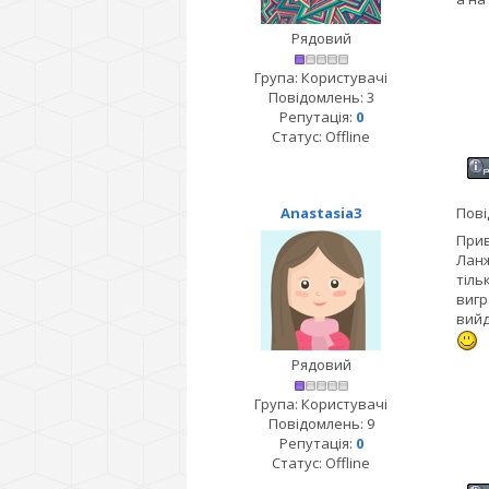
Рядовий
Група: Користувачі
Повідомлень:
3
Репутація:
0
Статус:
Offline
Anastasia3
Пові
Прив
Ланж
тіль
вигр
вийд
Рядовий
Група: Користувачі
Повідомлень:
9
Репутація:
0
Статус:
Offline