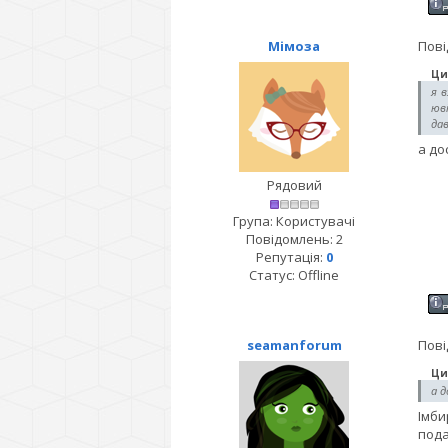
Мімоза
Пові
Ци
я 
юві
дав
а до
Рядовий
Група: Користувачі
Повідомлень:
2
Репутація:
0
Статус:
Offline
seamanforum
Пові
Ци
а д
Імби
пода