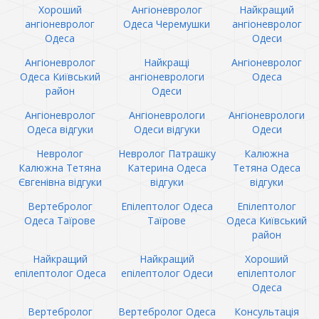
Хороший
Ангіоневролог
Найкращий
ангіоневролог
Одеса Черемушки
ангіоневролог
Одеса
Одеси
Ангіоневролог
Найкращі
Ангіоневролог
Одеса Київський
ангіоневрологи
Одеса
район
Одеси
Ангіоневролог
Ангіоневрологи
Ангіоневрологи
Одеса відгуки
Одеси відгуки
Одеси
Невролог
Невролог Патрашку
Калюжна
Калюжна Тетяна
Катерина Одеса
Тетяна Одеса
Євгенівна відгуки
відгуки
відгуки
Вертебролог
Епілептолог Одеса
Епілептолог
Одеса Таїрове
Таїрове
Одеса Київський
район
Найкращий
Найкращий
Хороший
епілептолог Одеса
епілептолог Одеси
епілептолог
Одеса
Вертебролог
Вертебролог Одеса
Консультація