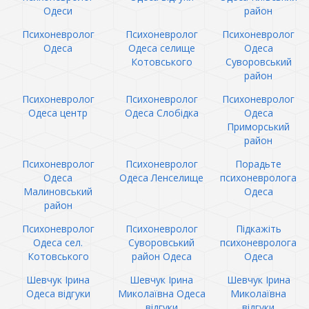
Одеси
район
Психоневролог
Психоневролог
Психоневролог
Одеса
Одеса селище
Одеса
Котовського
Суворовський
район
Психоневролог
Психоневролог
Психоневролог
Одеса центр
Одеса Слобідка
Одеса
Приморський
район
Психоневролог
Психоневролог
Порадьте
Одеса
Одеса Ленселище
психоневролога
Малиновський
Одеса
район
Психоневролог
Психоневролог
Підкажіть
Одеса сел.
Суворовський
психоневролога
Котовського
район Одеса
Одеса
Шевчук Ірина
Шевчук Ірина
Шевчук Ірина
Одеса відгуки
Миколаївна Одеса
Миколаївна
відгуки
відгуки