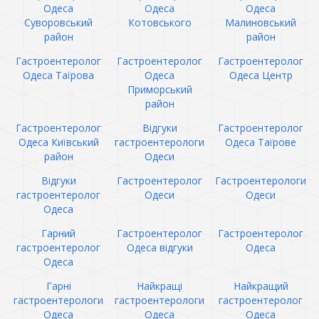
Одеса
Одеса
Одеса
Суворовський
Котовського
Малиновський
район
район
Гастроентеролог
Гастроентеролог
Гастроентеролог
Одеса Таїрова
Одеса
Одеса Центр
Приморський
район
Гастроентеролог
Відгуки
Гастроентеролог
Одеса Київський
гастроентерологи
Одеса Таїрове
район
Одеси
Відгуки
Гастроентеролог
Гастроентерологи
гастроентеролог
Одеси
Одеси
Одеса
Гарний
Гастроентеролог
Гастроентеролог
гастроентеролог
Одеса відгуки
Одеса
Одеса
Гарні
Найкращі
Найкращий
гастроентерологи
гастроентерологи
гастроентеролог
Одеса
Одеса
Одеса