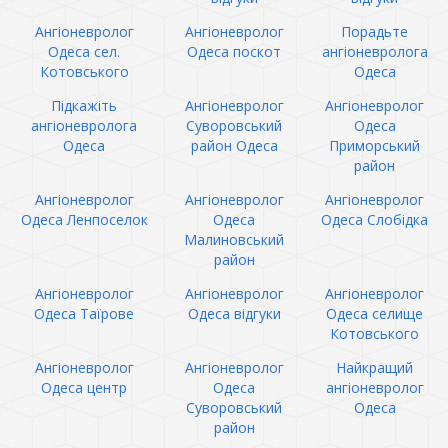
Ангіоневролог
Ангіоневролог
Порадьте
Одеса сел.
Одеса поскот
ангіоневролога
Котовського
Одеса
Підкажіть
Ангіоневролог
Ангіоневролог
ангіоневролога
Суворовський
Одеса
Одеса
район Одеса
Приморський
район
Ангіоневролог
Ангіоневролог
Ангіоневролог
Одеса Ленпоселок
Одеса
Одеса Слобідка
Малиновський
район
Ангіоневролог
Ангіоневролог
Ангіоневролог
Одеса Таїрове
Одеса відгуки
Одеса селище
Котовського
Ангіоневролог
Ангіоневролог
Найкращий
Одеса центр
Одеса
ангіоневролог
Суворовський
Одеса
район