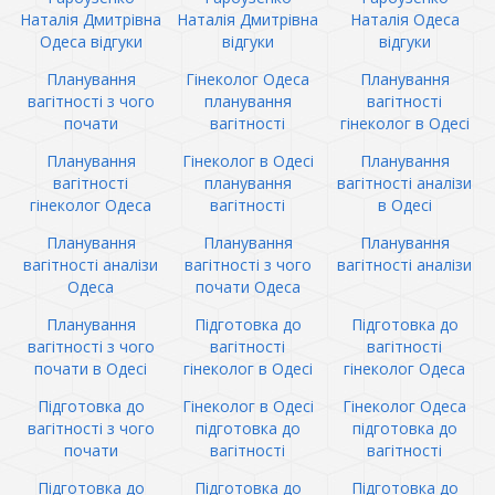
Наталія Дмитрівна
Наталія Дмитрівна
Наталія Одеса
Одеса відгуки
відгуки
відгуки
Планування
Гінеколог Одеса
Планування
вагітності з чого
планування
вагітності
почати
вагітності
гінеколог в Одесі
Планування
Гінеколог в Одесі
Планування
вагітності
планування
вагітності аналізи
гінеколог Одеса
вагітності
в Одесі
Планування
Планування
Планування
вагітності аналізи
вагітності з чого
вагітності аналізи
Одеса
почати Одеса
Планування
Підготовка до
Підготовка до
вагітності з чого
вагітності
вагітності
почати в Одесі
гінеколог в Одесі
гінеколог Одеса
Підготовка до
Гінеколог в Одесі
Гінеколог Одеса
вагітності з чого
підготовка до
підготовка до
почати
вагітності
вагітності
Підготовка до
Підготовка до
Підготовка до