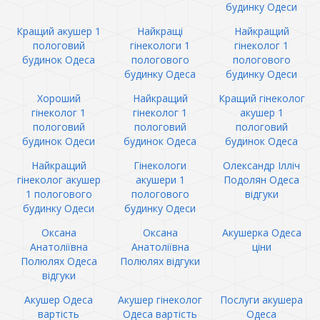
будинку Одеси
Кращий акушер 1
Найкращі
Найкращий
пологовий
гінекологи 1
гінеколог 1
будинок Одеса
пологового
пологового
будинку Одеса
будинку Одеси
Хороший
Найкращий
Кращий гінеколог
гінеколог 1
гінеколог 1
акушер 1
пологовий
пологовий
пологовий
будинок Одеси
будинок Одеса
будинок Одеса
Найкращий
Гінекологи
Олександр Ілліч
гінеколог акушер
акушери 1
Подолян Одеса
1 пологового
пологового
відгуки
будинку Одеси
будинку Одеси
Оксана
Оксана
Акушерка Одеса
Анатоліївна
Анатоліївна
ціни
Полюлях Одеса
Полюлях відгуки
відгуки
Акушер Одеса
Акушер гінеколог
Послуги акушера
вартість
Одеса вартість
Одеса