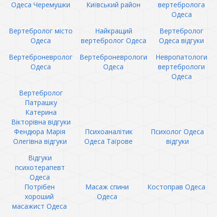
Одеса Черемушки
Київський район
вертебролога
Одеса
Вертебролог місто
Найкращий
Вертебролог
Одеса
вертебролог Одеса
Одеса відгуки
Вертеброневролог
Вертеброневрологи
Невропатологи
Одеса
Одеса
вертебрологи
Одеса
Вертебролог
Патрашку
Катерина
Вікторівна відгуки
Фендюра Марія
Психоаналітик
Психолог Одеса
Олегівна відгуки
Одеса Таїрове
відгуки
Відгуки
психотерапевт
Одеса
Потрібен
Масаж спини
Костоправ Одеса
хороший
Одеса
масажист Одеса