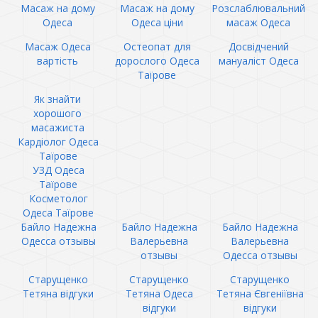
Масаж на дому
Масаж на дому
Розслаблювальний
Одеса
Одеса ціни
масаж Одеса
Масаж Одеса
Остеопат для
Досвідчений
вартість
дорослого Одеса
мануаліст Одеса
Таїрове
Як знайти
хорошого
масажиста
Кардіолог Одеса
Таїрове
УЗД Одеса
Таїрове
Косметолог
Одеса Таїрове
Байло Надежна
Байло Надежна
Байло Надежна
Одесса отзывы
Валерьевна
Валерьевна
отзывы
Одесса отзывы
Старущенко
Старущенко
Старущенко
Тетяна відгуки
Тетяна Одеса
Тетяна Євгеніївна
відгуки
відгуки