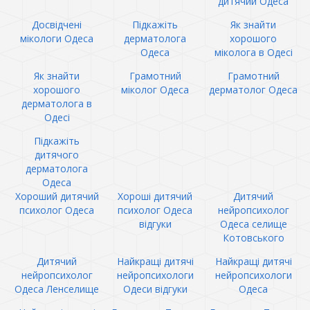
дитячий Одеса
Досвідчені
Підкажіть
Як знайти
мікологи Одеса
дерматолога
хорошого
Одеса
міколога в Одесі
Як знайти
Грамотний
Грамотний
хорошого
міколог Одеса
дерматолог Одеса
дерматолога в
Одесі
Підкажіть
дитячого
дерматолога
Одеса
Хороший дитячий
Хороші дитячий
Дитячий
психолог Одеса
психолог Одеса
нейропсихолог
відгуки
Одеса селище
Котовського
Дитячий
Найкращі дитячі
Найкращі дитячі
нейропсихолог
нейропсихологи
нейропсихологи
Одеса Ленселище
Одеси відгуки
Одеса