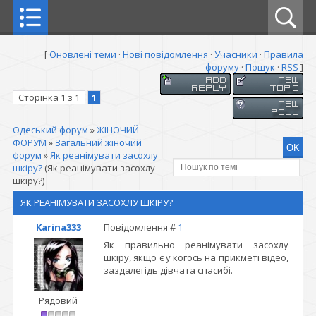
[
Оновлені теми
·
Нові повідомлення
·
Учасники
·
Правила
форуму
·
Пошук
·
RSS
]
Сторінка
1
з
1
1
Одеський форум
»
ЖІНОЧИЙ
ФОРУМ
»
Загальний жіночий
форум
»
Як реанімувати засохлу
шкіру?
(Як реанімувати засохлу
шкіру?)
ЯК РЕАНІМУВАТИ ЗАСОХЛУ ШКІРУ?
Karina333
Повідомлення #
1
Як правильно реанімувати засохлу
шкіру, якщо є у когось на прикметі відео,
заздалегідь дівчата спасибі.
Рядовий