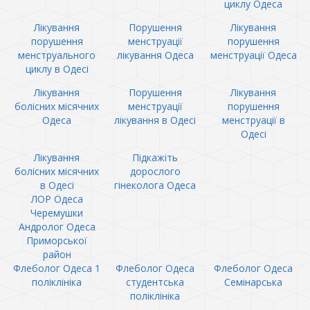
циклу Одеса
Лікування
Порушення
Лікування
порушення
менструації
порушення
менструального
лікування Одеса
менструації Одеса
циклу в Одесі
Лікування
Порушення
Лікування
болісних місячних
менструації
порушення
Одеса
лікування в Одесі
менструації в
Одесі
Лікування
Підкажіть
болісних місячних
дорослого
в Одесі
гінеколога Одеса
ЛОР Одеса
Черемушки
Андролог Одеса
Приморської
район
Флеболог Одеса 1
Флеболог Одеса
Флеболог Одеса
поліклініка
студентська
Семінарська
поліклініка