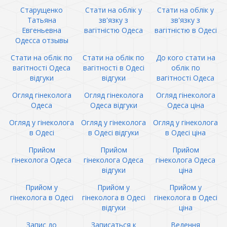
Старущенко
Стати на облік у
Стати на облік у
Татьяна
зв'язку з
зв'язку з
Евгеньевна
вагітністю Одеса
вагітністю в Одесі
Одесса отзывы
Стати на облік по
Стати на облік по
До кого стати на
вагітності Одеса
вагітності в Одесі
облік по
відгуки
відгуки
вагітності Одеса
Огляд гінеколога
Огляд гінеколога
Огляд гінеколога
Одеса
Одеса відгуки
Одеса ціна
Огляд у гінеколога
Огляд у гінеколога
Огляд у гінеколога
в Одесі
в Одесі відгуки
в Одесі ціна
Прийом
Прийом
Прийом
гінеколога Одеса
гінеколога Одеса
гінеколога Одеса
відгуки
ціна
Прийом у
Прийом у
Прийом у
гінеколога в Одесі
гінеколога в Одесі
гінеколога в Одесі
відгуки
ціна
Запис до
Записаться к
Ведення