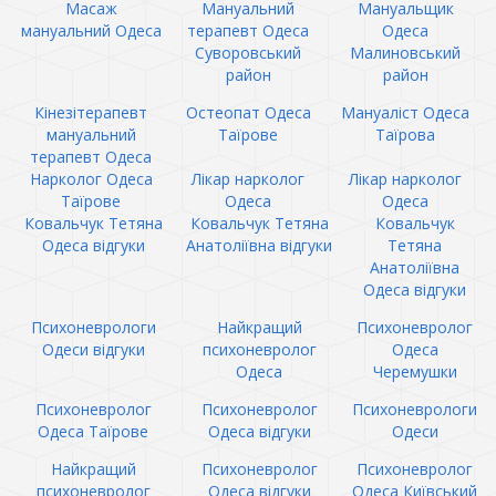
Масаж
Мануальний
Мануальщик
мануальний Одеса
терапевт Одеса
Одеса
Суворовський
Малиновський
район
район
Кінезітерапевт
Остеопат Одеса
Мануаліст Одеса
мануальний
Таїрове
Таїрова
терапевт Одеса
Нарколог Одеса
Лікар нарколог
Лікар нарколог
Таїрове
Одеса
Одеса
Ковальчук Тетяна
Ковальчук Тетяна
Ковальчук
Одеса відгуки
Анатоліївна відгуки
Тетяна
Анатоліївна
Одеса відгуки
Психоневрологи
Найкращий
Психоневролог
Одеси відгуки
психоневролог
Одеса
Одеса
Черемушки
Психоневролог
Психоневролог
Психоневрологи
Одеса Таїрове
Одеса відгуки
Одеси
Найкращий
Психоневролог
Психоневролог
психоневролог
Одеса відгуки
Одеса Київський