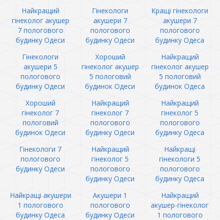
Найкращий
Гінекологи
Кращі гінекологи
гінеколог акушер
акушери 7
акушери 7
7 пологового
пологового
пологового
будинку Одеси
будинку Одеси
будинку Одеса
Гінекологи
Хороший
Найкращий
акушери 5
гінеколог акушер
гінеколог акушер
пологового
5 пологовий
5 пологовий
будинку Одеси
будинок Одеси
будинок Одеса
Хороший
Найкращий
Найкращий
гінеколог 7
гінеколог 7
гінеколог 5
пологовий
пологового
пологового
будинок Одеси
будинку Одеси
будинку Одеса
Гінекологи 7
Найкращий
Найкращі
пологового
гінеколог 5
гінекологи 5
будинку Одеси
пологового
пологового
будинку Одеси
будинку Одеса
Найкращі акушери
Акушери 1
Найкращий
1 пологового
пологового
акушер-гінеколог
будинку Одеса
будинку Одеси
1 пологового