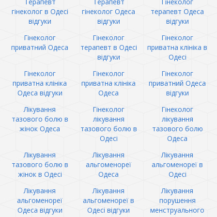
Терапевт
Терапевт
Гінеколог
гінеколог в Одесі
гінеколог Одеса
терапевт Одеса
відгуки
відгуки
відгуки
Гінеколог
Гінеколог
Гінеколог
приватний Одеса
терапевт в Одесі
приватна клініка в
відгуки
Одесі
Гінеколог
Гінеколог
Гінеколог
приватна клініка
приватна клініка
приватний Одеса
Одеса відгуки
Одеса
відгуки
Лікування
Гінеколог
Гінеколог
тазового болю в
лікування
лікування
жінок Одеса
тазового болю в
тазового болю
Одесі
Одеса
Лікування
Лікування
Лікування
тазового болю в
альгоменореї
альгоменореї в
жінок в Одесі
Одеса
Одесі
Лікування
Лікування
Лікування
альгоменореї
альгоменореї в
порушення
Одеса відгуки
Одесі відгуки
менструального