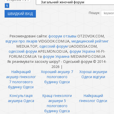
процедуру 2-3 рази на тиждень.
1
Пошук:
Рекомендовані сайти:
фоорум отзывы
OTZOVOK.COM,
відгуки про лікарів
VIDGOOK.COM.UA,
медицинский рейтинг
MEDUA.TOP,
одесский форум
UAODESSA.COM,
одесский форум
APELMON.OD.UA,
форум Україна
HI-FI-
FORUM.COM.UA та
форум Украина
MEDIAINFO.COM.UA
Як реанімувати засохлу шкіру? - Одеський форум © 2014-
2026
|
Найкращий
Хороший акушер 7
Хороші акушери
акушер гінеколог
пологового
Одеси відгуки
7 пологового
будинку Одеси
будинку Одеси
Консультація
Кращі гінекологи
Найкращий
акушера Одеса
акушери 5
гінеколог Одеси
пологового
будинку Одеса