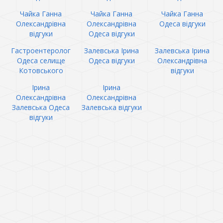
Чайка Ганна
Чайка Ганна
Чайка Ганна
Олександрівна
Олександрівна
Одеса відгуки
відгуки
Одеса відгуки
Гастроентеролог
Залевська Ірина
Залевська Ірина
Одеса селище
Одеса відгуки
Олександрівна
Котовського
відгуки
Ірина
Ірина
Олександрівна
Олександрівна
Залевська Одеса
Залевська відгуки
відгуки