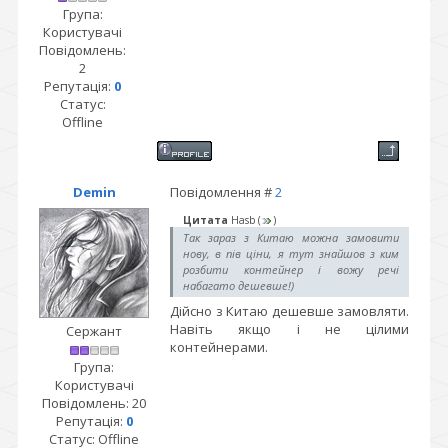
Група:
Користувачі
Повідомлень:
2
Репутація:
0
Статус:
Offline
Demin
Повідомлення #
2
Цитата
Hasb
(
)
Так зараз з Китаю можна замовити
нову, в пів ціни, я тут знайшов з ким
розбити контейнер і вожу речі
набагато дешевше!)
Дійсно з Китаю дешевше замовляти.
Навіть якщо і не цілими
Сержант
контейнерами.
Група:
Користувачі
Повідомлень:
20
Репутація:
0
Статус:
Offline