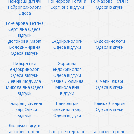
Найкращі дитячі
Гончарова Тетяна
Гончарова Тетяна
нейропсихологи
Сергіївна відгуки
Одеса відгуки
Одеса
Гончарова Тетяна
Сергіївна Одеса
відгуки
Догонова Марія
Ендокринологи
Ендокринологи
Володимирівна
Одеса відгуки
Одеси відгуки
Одеса відгуки
Найкращий
Хороший
ендокринолог
ендокринолог
Одеса відгуки
Одеса відгуки
Левіна Людмила
Левіна Людмила
Сімейні лікарі
Миколаївна Одеса
Миколаївна
Одеса відгуки
відгуки
відгуки
Найкращі сімейні
Найкращий
Клініка Лікаріум
лікарі Одеси
сімейний лікар
Одеса відгуки
відгуки
Одеси відгуки
Лікаріум відгуки
Гастроентеролог
Гастроентеролог
Гастроентеролог