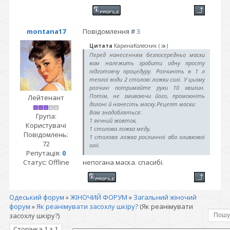
montana17
Повідомлення #
3
Цитата
КаринаКолесник
(
)
Перед нанесенням безпосередньо маски
вам належить зробити одну просту
підготовчу процедуру. Розчиніть в 1 л
теплої води 2 столові ложки солі. У цьому
розчині потримайте руки 10 хвилин.
Потім, не змиваючи його, промокніть
Лейтенант
долоні й нанесіть маску.Рецепт маски:
Вам знадобляться:
Група:
1 яєчний жовток,
Користувачі
1 столова ложка меду,
Повідомлень:
1 столова ложка рослинної або оливкової
72
олії.
Репутація:
0
Статус:
Offline
непогана маска. спасибі.
Ретельно перемішайте інгредієнти до
отримання однорідної маси, що нагадує
мазь. Нанесіть на шкіру рук щільним і
густим шаром. Можете одягнути
поліетиленові рукавички або рукавички з
Одеський форум
»
ЖІНОЧИЙ ФОРУМ
»
Загальний жіночий
натуральної тканини. Ретельно змити
форум
»
Як реанімувати засохлу шкіру?
(Як реанімувати
маску через 20 хвилин.
засохлу шкіру?)
Ви дуже швидко побачите ефект,
особливо, якщо будете повторювати
Сторінка
1
з
1