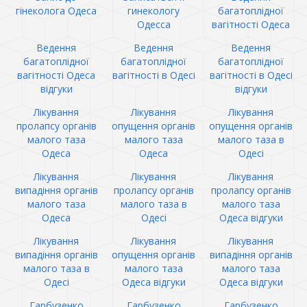
гінеколога Одеса
гинекологу
багатоплідної
Одесса
вагітності Одеса
Ведення
Ведення
Ведення
багатоплідної
багатоплідної
багатоплідної
вагітності Одеса
вагітності в Одесі
вагітності в Одесі
відгуки
відгуки
Лікування
Лікування
Лікування
пролапсу органів
опущення органів
опущення органів
малого таза
малого таза
малого таза в
Одеса
Одеса
Одесі
Лікування
Лікування
Лікування
випадіння органів
пролапсу органів
пролапсу органів
малого таза
малого таза в
малого таза
Одеса
Одесі
Одеса відгуки
Лікування
Лікування
Лікування
випадіння органів
опущення органів
випадіння органів
малого таза в
малого таза
малого таза
Одесі
Одеса відгуки
Одеса відгуки
Гарбузенко
Гарбузенко
Гарбузенко