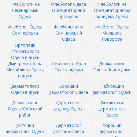
Флебологи на
Флеболог Одеса
Флебологи на
Семінарській
Обсерваторний
Обсерваторному
Одеса
провулок
провулку Одеса
Флеболог Одеса
Флебологи на
Флеболог Одеса
Семінарська
Семінарській
Маршала
Одеса
Говорова
Ортопеди
стоматологи
Одеса відгуки
Дмитренко Алла
Дмитренко Алла
Дерматолог
Михайлівна Одеса
Одеса відгуки
Одеса Черемушки
відгуки
Дерматологи
Хороший
Найкращий
Одеси відгуки
дерматолог Одеса
дерматолог Одеси
Дерматолог
Дерматолог
Викликати
Одеса Київський
додому Одеса
дерматолога
район
Одеса
Дитячий
Дерматолог
Хороший
дерматолог Одеса
дитячий Одеса
дерматолог