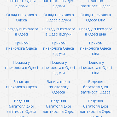
вагітності Одеса
вагітності в Одесі
облік по
відгуки
відгуки
вагітності Одеса
Огляд гінеколога
Огляд гінеколога
Огляд гінеколога
Одеса
Одеса відгуки
Одеса ціна
Огляд у гінеколога
Огляд у гінеколога
Огляд у гінеколога
в Одесі
в Одесі відгуки
в Одесі ціна
Прийом
Прийом
Прийом
гінеколога Одеса
гінеколога Одеса
гінеколога Одеса
відгуки
ціна
Прийом у
Прийом у
Прийом у
гінеколога в Одесі
гінеколога в Одесі
гінеколога в Одесі
відгуки
ціна
Запис до
Записаться к
Ведення
гінеколога Одеса
гинекологу
багатоплідної
Одесса
вагітності Одеса
Ведення
Ведення
Ведення
багатоплідної
багатоплідної
багатоплідної
вагітності Одеса
вагітності в Одесі
вагітності в Одесі
відгуки
відгуки