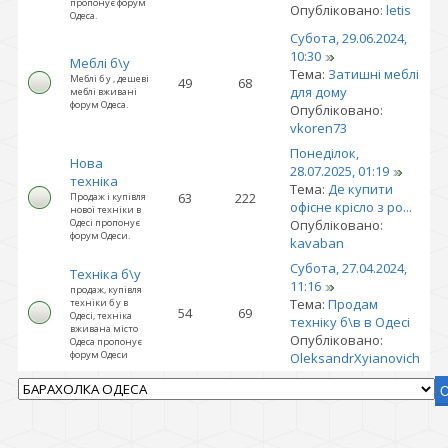
пропонує форум
Опубліковано:
letis
Одеса.
Субота, 29.06.2024,
10:30
Меблі б\у
Тема:
Затишні меблі
Меблі б у , дешеві
49
68
для дому
меблі вживані
форум Одеса.
Опубліковано:
vkoren73
Понеділок,
Нова
28.07.2025, 01:19
техніка
Тема:
Де купити
63
222
Продаж і купівля
офісне крісло з ро...
нової техніки в
Одесі пропонує
Опубліковано:
форум Одеси.
kavaban
Субота, 27.04.2024,
Техніка б\у
11:16
продаж, купівля
Тема:
Продам
техніки б у в
54
69
Одесі, техніка
техніку б\в в Одесі
вживана місто
Опубліковано:
Одеса пропонує
форум Одеси
OleksandrXyianovich