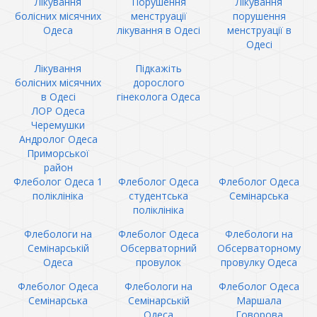
Лікування
Порушення
Лікування
болісних місячних
менструації
порушення
Одеса
лікування в Одесі
менструації в
Одесі
Лікування
Підкажіть
болісних місячних
дорослого
в Одесі
гінеколога Одеса
ЛОР Одеса
Черемушки
Андролог Одеса
Приморської
район
Флеболог Одеса 1
Флеболог Одеса
Флеболог Одеса
поліклініка
студентська
Семінарська
поліклініка
Флебологи на
Флеболог Одеса
Флебологи на
Семінарській
Обсерваторний
Обсерваторному
Одеса
провулок
провулку Одеса
Флеболог Одеса
Флебологи на
Флеболог Одеса
Семінарська
Семінарській
Маршала
Одеса
Говорова