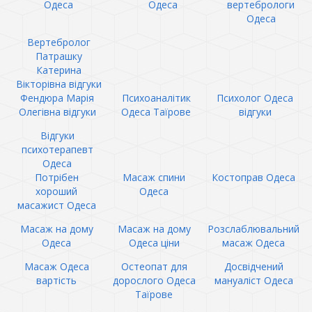
Одеса
Одеса
вертебрологи
Одеса
Вертебролог
Патрашку
Катерина
Вікторівна відгуки
Фендюра Марія
Психоаналітик
Психолог Одеса
Олегівна відгуки
Одеса Таїрове
відгуки
Відгуки
психотерапевт
Одеса
Потрібен
Масаж спини
Костоправ Одеса
хороший
Одеса
масажист Одеса
Масаж на дому
Масаж на дому
Розслаблювальний
Одеса
Одеса ціни
масаж Одеса
Масаж Одеса
Остеопат для
Досвідчений
вартість
дорослого Одеса
мануаліст Одеса
Таїрове