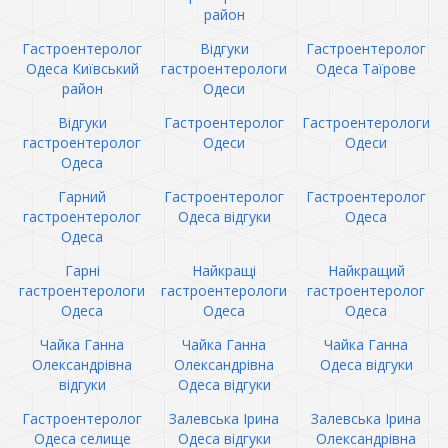
район
Гастроентеролог
Відгуки
Гастроентеролог
Одеса Київський
гастроентерологи
Одеса Таїрове
район
Одеси
Відгуки
Гастроентеролог
Гастроентерологи
гастроентеролог
Одеси
Одеси
Одеса
Гарний
Гастроентеролог
Гастроентеролог
гастроентеролог
Одеса відгуки
Одеса
Одеса
Гарні
Найкращі
Найкращий
гастроентерологи
гастроентерологи
гастроентеролог
Одеса
Одеса
Одеса
Чайка Ганна
Чайка Ганна
Чайка Ганна
Олександрівна
Олександрівна
Одеса відгуки
відгуки
Одеса відгуки
Гастроентеролог
Залевська Ірина
Залевська Ірина
Одеса селище
Одеса відгуки
Олександрівна