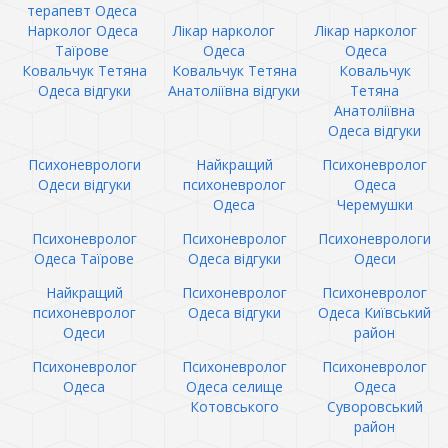
терапевт Одеса
Нарколог Одеса
Лікар нарколог
Лікар нарколог
Таїрове
Одеса
Одеса
Ковальчук Тетяна
Ковальчук Тетяна
Ковальчук
Одеса відгуки
Анатоліївна відгуки
Тетяна
Анатоліївна
Одеса відгуки
Психоневрологи
Найкращий
Психоневролог
Одеси відгуки
психоневролог
Одеса
Одеса
Черемушки
Психоневролог
Психоневролог
Психоневрологи
Одеса Таїрове
Одеса відгуки
Одеси
Найкращий
Психоневролог
Психоневролог
психоневролог
Одеса відгуки
Одеса Київський
Одеси
район
Психоневролог
Психоневролог
Психоневролог
Одеса
Одеса селище
Одеса
Котовського
Суворовський
район