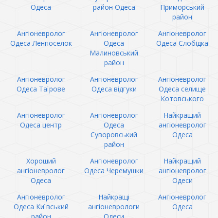
Одеса
район Одеса
Приморський
район
Ангіоневролог
Ангіоневролог
Ангіоневролог
Одеса Ленпоселок
Одеса
Одеса Слобідка
Малиновський
район
Ангіоневролог
Ангіоневролог
Ангіоневролог
Одеса Таїрове
Одеса відгуки
Одеса селище
Котовського
Ангіоневролог
Ангіоневролог
Найкращий
Одеса центр
Одеса
ангіоневролог
Суворовський
Одеса
район
Хороший
Ангіоневролог
Найкращий
ангіоневролог
Одеса Черемушки
ангіоневролог
Одеса
Одеси
Ангіоневролог
Найкращі
Ангіоневролог
Одеса Київський
ангіоневрологи
Одеса
район
Одеси