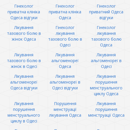
Гінеколог
Гінеколог
Гінеколог
приватна клініка
приватна клініка
приватний Одеса
Одеса відгуки
Одеса
відгуки
Лікування
Гінеколог
Гінеколог
тазового болю в
лікування
лікування
жінок Одеса
тазового болю в
тазового болю
Одесі
Одеса
Лікування
Лікування
Лікування
тазового болю в
альгоменореї
альгоменореї в
жінок в Одесі
Одеса
Одесі
Лікування
Лікування
Лікування
альгоменореї
альгоменореї в
порушення
Одеса відгуки
Одесі відгуки
менструального
циклу Одеса
Лікування
Порушення
Лікування
порушення
менструації
порушення
менструального
лікування Одеса
менструації Одеса
циклу в Одесі