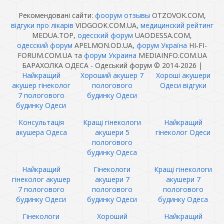
Рекомендовані сайти:
фоорум отзывы
OTZOVOK.COM,
відгуки про лікарів
VIDGOOK.COM.UA,
медицинский рейтинг
MEDUA.TOP,
одесский форум
UAODESSA.COM,
одесский форум
APELMON.OD.UA,
форум Україна
HI-FI-
FORUM.COM.UA та
форум Украина
MEDIAINFO.COM.UA
БАРАХОЛКА ОДЕСА - Одеський форум © 2014-2026
|
Найкращий
Хороший акушер 7
Хороші акушери
акушер гінеколог
пологового
Одеси відгуки
7 пологового
будинку Одеси
будинку Одеси
Консультація
Кращі гінекологи
Найкращий
акушера Одеса
акушери 5
гінеколог Одеси
пологового
будинку Одеса
Найкращий
Гінекологи
Кращі гінекологи
гінеколог акушер
акушери 7
акушери 7
7 пологового
пологового
пологового
будинку Одеси
будинку Одеси
будинку Одеса
Гінекологи
Хороший
Найкращий