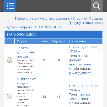
[
Оновлені теми
·
Нові повідомлення
·
Учасники
·
Правила
форуму
·
Пошук
·
RSS
]
Одеський форум
»
БАРАХОЛКА ОДЕСА
БАРАХОЛКА ОДЕСА
Форум
Теми
Відповіді
Оновлення
П`ятниця, 21.07.2023,
Золото і
17:00
дорогоцінні
Тема:
Ювелір
метали
9
91
(ремонт,
Купівля, продаж і
обмін золота і
виготовлення...
коштовностей
Опубліковано:
рекомендує
jewelry_artisan
одеський форум.
Антикваріат
в Одесі
П`ятниця, 21.07.2023,
Антикваріат
20:16
Одеса купівля та
продаж, ікони,
Тема:
тарілки
28
41
монети,
декоративні
стародавні
книги,
Опубліковано:
антикваріат,