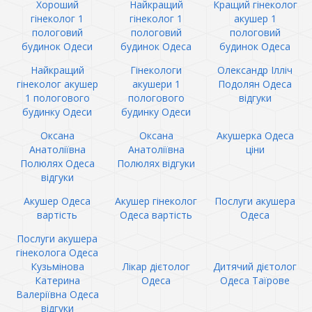
Хороший
Найкращий
Кращий гінеколог
гінеколог 1
гінеколог 1
акушер 1
пологовий
пологовий
пологовий
будинок Одеси
будинок Одеса
будинок Одеса
Найкращий
Гінекологи
Олександр Ілліч
гінеколог акушер
акушери 1
Подолян Одеса
1 пологового
пологового
відгуки
будинку Одеси
будинку Одеси
Оксана
Оксана
Акушерка Одеса
Анатоліївна
Анатоліївна
ціни
Полюлях Одеса
Полюлях відгуки
відгуки
Акушер Одеса
Акушер гінеколог
Послуги акушера
вартість
Одеса вартість
Одеса
Послуги акушера
гінеколога Одеса
Кузьмінова
Лікар дієтолог
Дитячий дієтолог
Катерина
Одеса
Одеса Таїрове
Валеріївна Одеса
відгуки