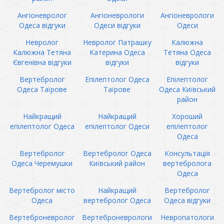
Ангіоневролог
Ангіоневрологи
Ангіоневрологи
Одеса відгуки
Одеси відгуки
Одеси
Невролог
Невролог Патрашку
Калюжна
Калюжна Тетяна
Катерина Одеса
Тетяна Одеса
Євгенівна відгуки
відгуки
відгуки
Вертебролог
Епілептолог Одеса
Епілептолог
Одеса Таїрове
Таїрове
Одеса Київський
район
Найкращий
Найкращий
Хороший
епілептолог Одеса
епілептолог Одеси
епілептолог
Одеса
Вертебролог
Вертебролог Одеса
Консультація
Одеса Черемушки
Київський район
вертебролога
Одеса
Вертебролог місто
Найкращий
Вертебролог
Одеса
вертебролог Одеса
Одеса відгуки
Вертеброневролог
Вертеброневрологи
Невропатологи