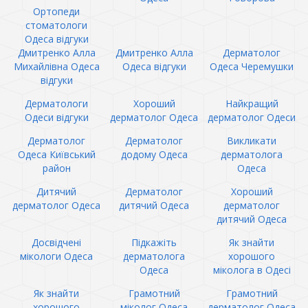
Ортопеди
стоматологи
Одеса відгуки
Дмитренко Алла
Дмитренко Алла
Дерматолог
Михайлівна Одеса
Одеса відгуки
Одеса Черемушки
відгуки
Дерматологи
Хороший
Найкращий
Одеси відгуки
дерматолог Одеса
дерматолог Одеси
Дерматолог
Дерматолог
Викликати
Одеса Київський
додому Одеса
дерматолога
район
Одеса
Дитячий
Дерматолог
Хороший
дерматолог Одеса
дитячий Одеса
дерматолог
дитячий Одеса
Досвідчені
Підкажіть
Як знайти
мікологи Одеса
дерматолога
хорошого
Одеса
міколога в Одесі
Як знайти
Грамотний
Грамотний
хорошого
міколог Одеса
дерматолог Одеса