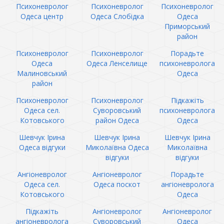
Психоневролог
Психоневролог
Психоневролог
Одеса центр
Одеса Слобідка
Одеса
Приморський
район
Психоневролог
Психоневролог
Порадьте
Одеса
Одеса Ленселище
психоневролога
Малиновський
Одеса
район
Психоневролог
Психоневролог
Підкажіть
Одеса сел.
Суворовський
психоневролога
Котовського
район Одеса
Одеса
Шевчук Ірина
Шевчук Ірина
Шевчук Ірина
Одеса відгуки
Миколаївна Одеса
Миколаївна
відгуки
відгуки
Ангіоневролог
Ангіоневролог
Порадьте
Одеса сел.
Одеса поскот
ангіоневролога
Котовського
Одеса
Підкажіть
Ангіоневролог
Ангіоневролог
ангіоневролога
Суворовський
Одеса