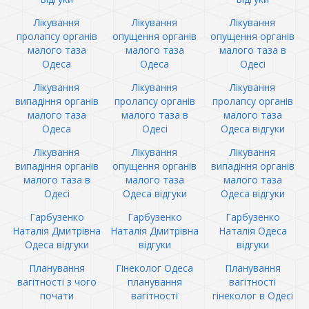
Лікування
Лікування
Лікування
пролапсу органів
опущення органів
опущення органів
малого таза
малого таза
малого таза в
Одеса
Одеса
Одесі
Лікування
Лікування
Лікування
випадіння органів
пролапсу органів
пролапсу органів
малого таза
малого таза в
малого таза
Одеса
Одесі
Одеса відгуки
Лікування
Лікування
Лікування
випадіння органів
опущення органів
випадіння органів
малого таза в
малого таза
малого таза
Одесі
Одеса відгуки
Одеса відгуки
Гарбузенко
Гарбузенко
Гарбузенко
Наталія Дмитрівна
Наталія Дмитрівна
Наталія Одеса
Одеса відгуки
відгуки
відгуки
Планування
Гінеколог Одеса
Планування
вагітності з чого
планування
вагітності
почати
вагітності
гінеколог в Одесі