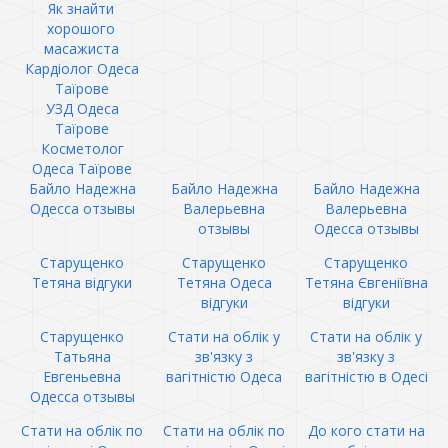
Як знайти
хорошого
масажиста
Кардіолог Одеса
Таїрове
УЗД Одеса
Таїрове
Косметолог
Одеса Таїрове
Байло Надежна
Байло Надежна
Байло Надежна
Одесса отзывы
Валерьевна
Валерьевна
отзывы
Одесса отзывы
Старущенко
Старущенко
Старущенко
Тетяна відгуки
Тетяна Одеса
Тетяна Євгеніївна
відгуки
відгуки
Старущенко
Стати на облік у
Стати на облік у
Татьяна
зв'язку з
зв'язку з
Евгеньевна
вагітністю Одеса
вагітністю в Одесі
Одесса отзывы
Стати на облік по
Стати на облік по
До кого стати на