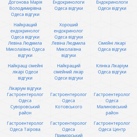
Догонова Марія
Ендокринологи
Ендокринологи
Володимирівна
Одеса відгуки
Одеси відгуки
Одеса відгуки
Найкращий
Хороший
ендокринолог
ендокринолог
Одеса відгуки
Одеса відгуки
Левіна Людмила
Левіна Людмила
Сімейні лікарі
Миколаївна Одеса
Миколаївна
Одеса відгуки
відгуки
відгуки
Найкращі сімейні
Найкращий
Клініка Лікаріум
лікарі Одеси
сімейний лікар
Одеса відгуки
відгуки
Одеси відгуки
Лікаріум відгуки
Гастроентеролог
Гастроентеролог
Гастроентеролог
Одеса
Одеса
Одеса
Суворовський
Котовського
Малиновський
район
район
Гастроентеролог
Гастроентеролог
Гастроентеролог
Одеса Таїрова
Одеса
Одеса Центр
Приморський