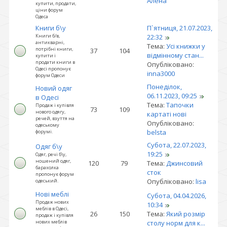
Алена
купити, продати,
ціни форум
Одеса
Книги б\у
П`ятниця, 21.07.2023,
Книги б/в,
22:32
антикварні,
Тема:
Усі книжки у
потрібні книги,
37
104
відмінному стан...
купити і
продати книги в
Опубліковано:
Одесі пропонує
inna3000
форум Одеси
Понеділок,
Новий одяг
06.11.2023, 09:25
в Одесі
Тема:
Тапочки
Продаж і купівля
73
109
нового одягу,
картаті нові
речей, взуття на
Опубліковано:
одеському
belsta
форумі.
Субота, 22.07.2023,
Одяг б\у
19:25
Одяг, речі б\у,
ношений одяг,
120
79
Тема:
Джинсовий
барахолка
сток
пропонує форум
Опубліковано:
lisa
одеський.
Нові меблі
Субота, 04.04.2026,
Продаж нових
10:34
меблів в Одесі,
26
150
Тема:
Який розмір
продаж і купівля
нових меблів
столу норм для к...