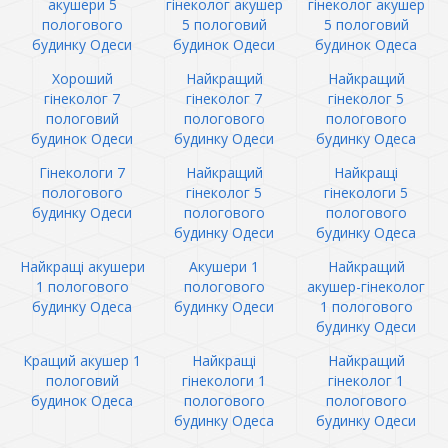
акушери 5
гінеколог акушер
гінеколог акушер
пологового
5 пологовий
5 пологовий
будинку Одеси
будинок Одеси
будинок Одеса
Хороший
Найкращий
Найкращий
гінеколог 7
гінеколог 7
гінеколог 5
пологовий
пологового
пологового
будинок Одеси
будинку Одеси
будинку Одеса
Гінекологи 7
Найкращий
Найкращі
пологового
гінеколог 5
гінекологи 5
будинку Одеси
пологового
пологового
будинку Одеси
будинку Одеса
Найкращі акушери
Акушери 1
Найкращий
1 пологового
пологового
акушер-гінеколог
будинку Одеса
будинку Одеси
1 пологового
будинку Одеси
Кращий акушер 1
Найкращі
Найкращий
пологовий
гінекологи 1
гінеколог 1
будинок Одеса
пологового
пологового
будинку Одеса
будинку Одеси