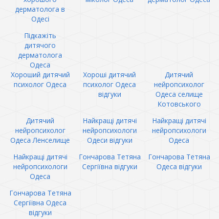
дерматолога в
Одесі
Підкажіть
дитячого
дерматолога
Одеса
Хороший дитячий
Хороші дитячий
Дитячий
психолог Одеса
психолог Одеса
нейропсихолог
відгуки
Одеса селище
Котовського
Дитячий
Найкращі дитячі
Найкращі дитячі
нейропсихолог
нейропсихологи
нейропсихологи
Одеса Ленселище
Одеси відгуки
Одеса
Найкращі дитячі
Гончарова Тетяна
Гончарова Тетяна
нейропсихологи
Сергіївна відгуки
Одеса відгуки
Одеса
Гончарова Тетяна
Сергіївна Одеса
відгуки