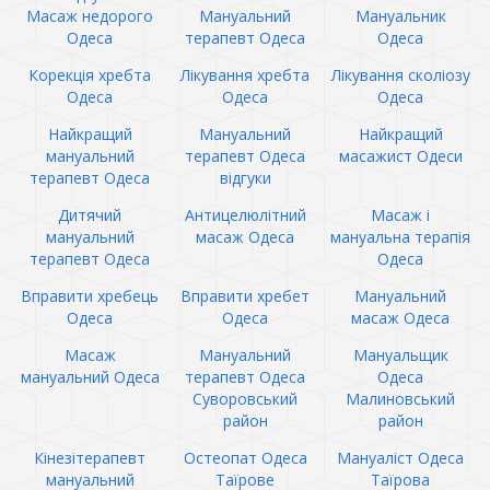
Масаж недорого
Мануальний
Мануальник
Одеса
терапевт Одеса
Одеса
Корекція хребта
Лікування хребта
Лікування сколіозу
Одеса
Одеса
Одеса
Найкращий
Мануальний
Найкращий
мануальний
терапевт Одеса
масажист Одеси
терапевт Одеса
відгуки
Дитячий
Антицелюлітний
Масаж і
мануальний
масаж Одеса
мануальна терапія
терапевт Одеса
Одеса
Вправити хребець
Вправити хребет
Мануальний
Одеса
Одеса
масаж Одеса
Масаж
Мануальний
Мануальщик
мануальний Одеса
терапевт Одеса
Одеса
Суворовський
Малиновський
район
район
Кінезітерапевт
Остеопат Одеса
Мануаліст Одеса
мануальний
Таїрове
Таїрова