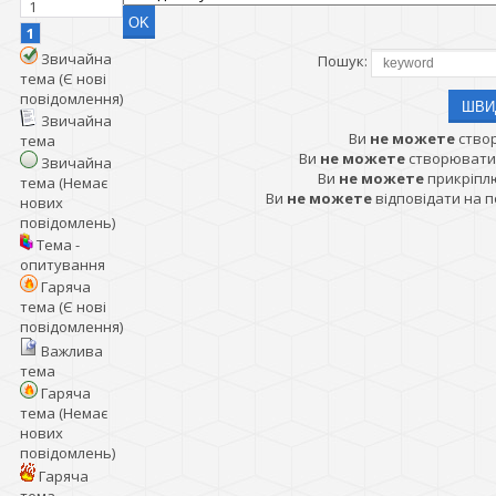
1
1
Звичайна
Пошук:
тема (Є нові
повідомлення)
Звичайна
Ви
не можете
ство
тема
Ви
не можете
створювати
Звичайна
Ви
не можете
прикріпл
тема (Немає
Ви
не можете
відповідати на 
нових
повідомлень)
Тема -
опитування
Гаряча
тема (Є нові
повідомлення)
Важлива
тема
Гаряча
тема (Немає
нових
повідомлень)
Гаряча