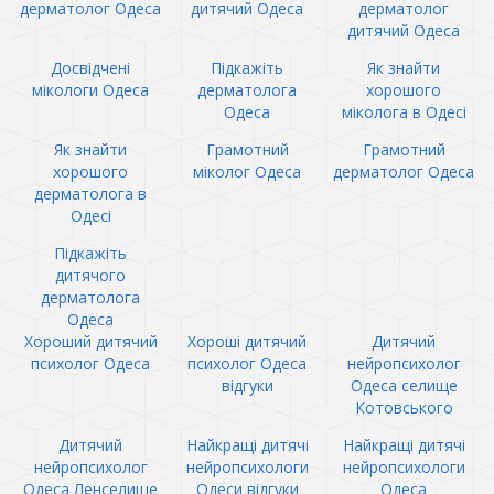
дерматолог Одеса
дитячий Одеса
дерматолог
дитячий Одеса
Досвідчені
Підкажіть
Як знайти
мікологи Одеса
дерматолога
хорошого
Одеса
міколога в Одесі
Як знайти
Грамотний
Грамотний
хорошого
міколог Одеса
дерматолог Одеса
дерматолога в
Одесі
Підкажіть
дитячого
дерматолога
Одеса
Хороший дитячий
Хороші дитячий
Дитячий
психолог Одеса
психолог Одеса
нейропсихолог
відгуки
Одеса селище
Котовського
Дитячий
Найкращі дитячі
Найкращі дитячі
нейропсихолог
нейропсихологи
нейропсихологи
Одеса Ленселище
Одеси відгуки
Одеса