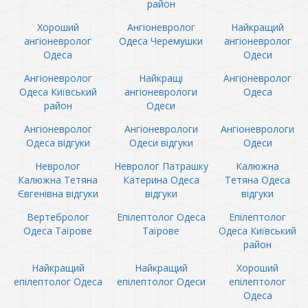
район
Хороший
Ангіоневролог
Найкращий
ангіоневролог
Одеса Черемушки
ангіоневролог
Одеса
Одеси
Ангіоневролог
Найкращі
Ангіоневролог
Одеса Київський
ангіоневрологи
Одеса
район
Одеси
Ангіоневролог
Ангіоневрологи
Ангіоневрологи
Одеса відгуки
Одеси відгуки
Одеси
Невролог
Невролог Патрашку
Калюжна
Калюжна Тетяна
Катерина Одеса
Тетяна Одеса
Євгенівна відгуки
відгуки
відгуки
Вертебролог
Епілептолог Одеса
Епілептолог
Одеса Таїрове
Таїрове
Одеса Київський
район
Найкращий
Найкращий
Хороший
епілептолог Одеса
епілептолог Одеси
епілептолог
Одеса