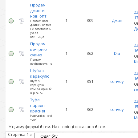
Продам
джинси
22
нові опт.
17
1
309
Джан
Продам нові
О
джинси оптом
Д
не розстовка 8
у.о. за
одиницю
Продам
22
вечірню
16
1
362
Dia
сукню
О
Продам
K
вечірню сукню
Шуба з
22
каракулю
16
1
351
convoy
Шуба з
О
каракулю,
комір норка, б/
c
в, р. 50-52
Туфлі
22
нарядні
15
1
362
convoy
красиві
О
Нарядні жіночі
М
туфлі
У цьому форумі
6
тем. На сторінці показано
6
тем.
Сторінка
1
з