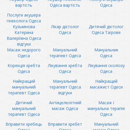
вартість
Одеса вартість
Одеса
Послуги акушера
гінеколога Одеса
Кузьмінова
Лікар дієтолог
Дитячий дієтолог
Катерина
Одеса
Одеса Таїрове
Валеріївна Одеса
відгуки
Масаж недорого
Мануальний
Мануальник
Одеса
терапевт Одеса
Одеса
Корекція хребта
Лікування хребта
Лікування сколіозу
Одеса
Одеса
Одеса
Найкращий
Мануальний
Найкращий
мануальний
терапевт Одеса
масажист Одеси
терапевт Одеса
відгуки
Дитячий
Антицелюлітний
Масаж і
мануальний
масаж Одеса
мануальна терапія
терапевт Одеса
Одеса
Вправити хребець
Вправити хребет
Мануальний
Одеса
Одеса
масаж Одеса