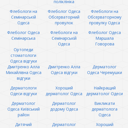
поліклініка
Флебологи на
Флеболог Одеса
Флебологи на
Семінарській
Обсерваторний
Обсерваторному
Одеса
провулок
провулку Одеса
Флеболог Одеса
Флебологи на
Флеболог Одеса
Семінарська
Семінарській
Маршала
Одеса
Говорова
Ортопеди
стоматологи
Одеса відгуки
Дмитренко Алла
Дмитренко Алла
Дерматолог
Михайлівна Одеса
Одеса відгуки
Одеса Черемушки
відгуки
Дерматологи
Хороший
Найкращий
Одеси відгуки
дерматолог Одеса
дерматолог Одеси
Дерматолог
Дерматолог
Викликати
Одеса Київський
додому Одеса
дерматолога
район
Одеса
Дитячий
Дерматолог
Хороший