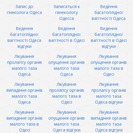
Запис до
Записаться к
Ведення
гінеколога Одеса
гинекологу
багатоплідної
Одесса
вагітності Одеса
Ведення
Ведення
Ведення
багатоплідної
багатоплідної
багатоплідної
вагітності Одеса
вагітності в Одесі
вагітності в Одесі
відгуки
відгуки
Лікування
Лікування
Лікування
пролапсу органів
опущення органів
опущення органів
малого таза
малого таза
малого таза в
Одеса
Одеса
Одесі
Лікування
Лікування
Лікування
випадіння органів
пролапсу органів
пролапсу органів
малого таза
малого таза в
малого таза
Одеса
Одесі
Одеса відгуки
Лікування
Лікування
Лікування
випадіння органів
опущення органів
випадіння органів
малого таза в
малого таза
малого таза
Одесі
Одеса відгуки
Одеса відгуки