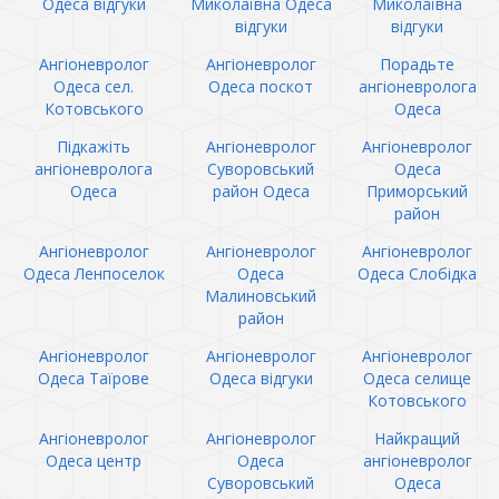
Одеса відгуки
Миколаївна Одеса
Миколаївна
відгуки
відгуки
Ангіоневролог
Ангіоневролог
Порадьте
Одеса сел.
Одеса поскот
ангіоневролога
Котовського
Одеса
Підкажіть
Ангіоневролог
Ангіоневролог
ангіоневролога
Суворовський
Одеса
Одеса
район Одеса
Приморський
район
Ангіоневролог
Ангіоневролог
Ангіоневролог
Одеса Ленпоселок
Одеса
Одеса Слобідка
Малиновський
район
Ангіоневролог
Ангіоневролог
Ангіоневролог
Одеса Таїрове
Одеса відгуки
Одеса селище
Котовського
Ангіоневролог
Ангіоневролог
Найкращий
Одеса центр
Одеса
ангіоневролог
Суворовський
Одеса