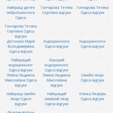
Найкращі дитячі
Гончарова Тетяна
Гончарова Тетяна
нейропсихологи
Сергіївна відгуки
Одеса відгуки
Одеса
Гончарова Тетяна
Сергіївна Одеса
відгуки
Догонова Марія
Ендокринологи
Ендокринологи
Володимирівна
Одеса відгуки
Одеси відгуки
Одеса відгуки
Найкращий
Хороший
ендокринолог
ендокринолог
Одеса відгуки
Одеса відгуки
Левіна Людмила
Левіна Людмила
Сімейні лікарі
Миколаївна Одеса
Миколаївна
Одеса відгуки
відгуки
відгуки
Найкращі сімейні
Найкращий
Клініка Лікаріум
лікарі Одеси
сімейний лікар
Одеса відгуки
відгуки
Одеси відгуки
Лікаріум відгуки