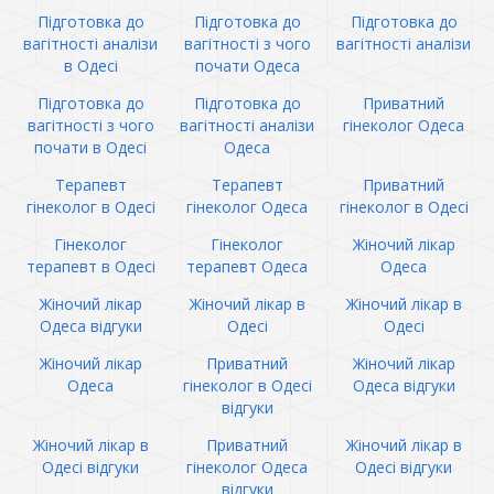
Підготовка до
Підготовка до
Підготовка до
вагітності аналізи
вагітності з чого
вагітності аналізи
в Одесі
почати Одеса
Підготовка до
Підготовка до
Приватний
вагітності з чого
вагітності аналізи
гінеколог Одеса
почати в Одесі
Одеса
Терапевт
Терапевт
Приватний
гінеколог в Одесі
гінеколог Одеса
гінеколог в Одесі
Гінеколог
Гінеколог
Жіночий лікар
терапевт в Одесі
терапевт Одеса
Одеса
Жіночий лікар
Жіночий лікар в
Жіночий лікар в
Одеса відгуки
Одесі
Одесі
Жіночий лікар
Приватний
Жіночий лікар
Одеса
гінеколог в Одесі
Одеса відгуки
відгуки
Жіночий лікар в
Приватний
Жіночий лікар в
Одесі відгуки
гінеколог Одеса
Одесі відгуки
відгуки