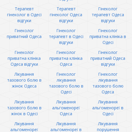
Терапевт
Терапевт
Гінеколог
гінеколог в Одесі
гінеколог Одеса
терапевт Одеса
відгуки
відгуки
відгуки
Гінеколог
Гінеколог
Гінеколог
приватний Одеса
терапевт в Одесі
приватна клініка в
відгуки
Одесі
Гінеколог
Гінеколог
Гінеколог
приватна клініка
приватна клініка
приватний Одеса
Одеса відгуки
Одеса
відгуки
Лікування
Гінеколог
Гінеколог
тазового болю в
лікування
лікування
жінок Одеса
тазового болю в
тазового болю
Одесі
Одеса
Лікування
Лікування
Лікування
тазового болю в
альгоменореї
альгоменореї в
жінок в Одесі
Одеса
Одесі
Лікування
Лікування
Лікування
альгоменореї
альгоменореї в
порушення