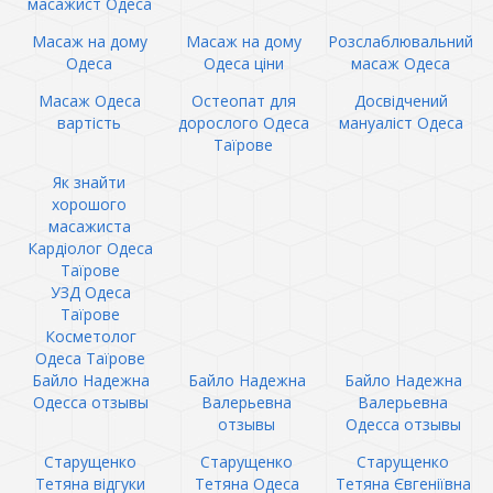
масажист Одеса
Масаж на дому
Масаж на дому
Розслаблювальний
Одеса
Одеса ціни
масаж Одеса
Масаж Одеса
Остеопат для
Досвідчений
вартість
дорослого Одеса
мануаліст Одеса
Таїрове
Як знайти
хорошого
масажиста
Кардіолог Одеса
Таїрове
УЗД Одеса
Таїрове
Косметолог
Одеса Таїрове
Байло Надежна
Байло Надежна
Байло Надежна
Одесса отзывы
Валерьевна
Валерьевна
отзывы
Одесса отзывы
Старущенко
Старущенко
Старущенко
Тетяна відгуки
Тетяна Одеса
Тетяна Євгеніївна