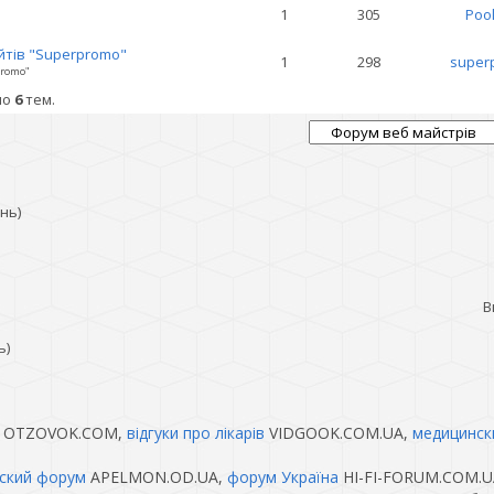
1
305
Poo
йтів "Superpromo"
1
298
super
promo"
но
6
тем.
нь)
В
ь)
OTZOVOK.COM,
відгуки про лікарів
VIDGOOK.COM.UA,
медицинск
ский форум
APELMON.OD.UA,
форум Україна
HI-FI-FORUM.COM.U