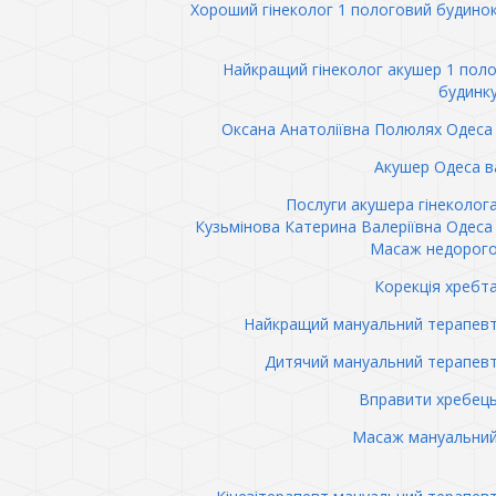
Хороший гінеколог 1 пологовий будино
Найкращий гінеколог акушер 1 пол
будинк
Оксана Анатоліївна Полюлях Одеса 
Акушер Одеса в
Послуги акушера гінеколог
Кузьмінова Катерина Валеріївна Одеса 
Масаж недорого
Корекція хребт
Найкращий мануальний терапев
Дитячий мануальний терапев
Вправити хребец
Масаж мануальний