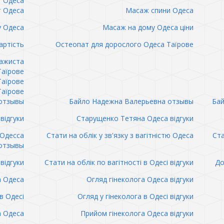
т Одеса
т Одеса
Масаж спини Одеса
 Одеса
Масаж на дому Одеса ціни
артість
Остеопат для дорослого Одеса Таїрове
сажиста
Таїрове
Таїрове
Таїрове
отзывы
Байло Надежна Валерьевна отзывы
Бай
відгуки
Старущенко Тетяна Одеса відгуки
 Одесса
Стати на облік у зв'язку з вагітністю Одеса
Ста
отзывы
відгуки
Стати на облік по вагітності в Одесі відгуки
До
а Одеса
Огляд гінеколога Одеса відгуки
в Одесі
Огляд у гінеколога в Одесі відгуки
а Одеса
Прийом гінеколога Одеса відгуки