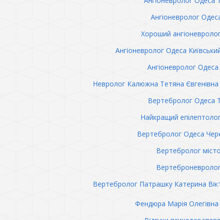
Ангіоневролог Одеса 
Ангіоневролог Одес
Хороший ангіоневроло
Ангіоневролог Одеса Київськи
Ангіоневролог Одеса 
Невролог Калюжна Тетяна Євгенівна 
Вертебролог Одеса 
Найкращий епілептоло
Вертебролог Одеса Чер
Вертебролог міст
Вертеброневролог
Вертебролог Патрашку Катерина Вік
Фендюра Марія Олегівна 