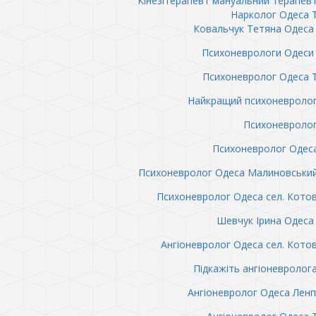
Кінезітерапевт мануальний терапев
Нарколог Одеса 
Ковальчук Тетяна Одеса 
Психоневрологи Одеси 
Психоневролог Одеса 
Найкращий психоневролог
Психоневролог
Психоневролог Одес
Психоневролог Одеса Малиновськи
Психоневролог Одеса сел. Кото
Шевчук Ірина Одеса 
Ангіоневролог Одеса сел. Кото
Підкажіть ангіоневролог
Ангіоневролог Одеса Лен