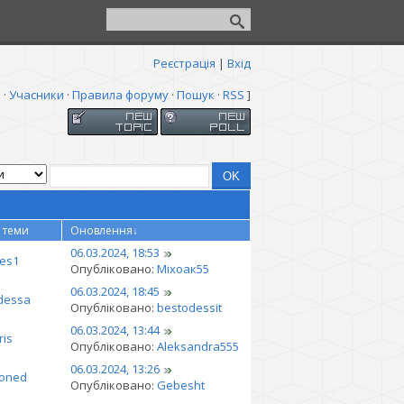
Реєстрація
|
Вхід
я
·
Учасники
·
Правила форуму
·
Пошук
·
RSS
]
 теми
Оновлення
↓
06.03.2024, 18:53
es1
Опубліковано:
Міхоак55
06.03.2024, 18:45
dessa
Опубліковано:
bestodessit
06.03.2024, 13:44
ris
Опубліковано:
Aleksandra555
06.03.2024, 13:26
roned
Опубліковано:
Gebesht