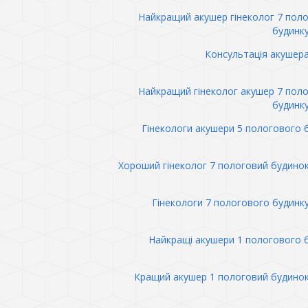
Найкращий акушер гінеколог 7 пол
будинк
Консультація акушер
Найкращий гінеколог акушер 7 пол
будинк
Гінекологи акушери 5 пологового 
Хороший гінеколог 7 пологовий будино
Гінекологи 7 пологового будинк
Найкращі акушери 1 пологового 
Кращий акушер 1 пологовий будино