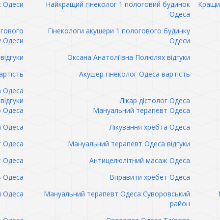
к Одеси
Найкращий гінеколог 1 пологовий будинок
Кращий
Одеса
огового
Гінекологи акушери 1 пологового будинку
у Одеси
Одеси
відгуки
Оксана Анатоліївна Полюлях відгуки
артість
Акушер гінеколог Одеса вартість
а Одеса
відгуки
Лікар дієтолог Одеса
 Одеса
Мануальний терапевт Одеса
а Одеса
Лікування хребта Одеса
т Одеса
Мануальний терапевт Одеса відгуки
т Одеса
Антицелюлітний масаж Одеса
ь Одеса
Вправити хребет Одеса
 Одеса
Мануальний терапевт Одеса Суворовський
район