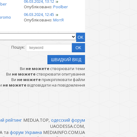
06.03.2024, 13:12
lber
Опубліковано:
Poolber
06.03.2024, 12:45
promo
Опубліковано:
МотЯ
Пошук:
Ви
не можете
створювати теми
Ви
не можете
створювати опитування
Ви
не можете
прикріплювати файли
и
не можете
відповідати на повідомлення
ий рейтинг
MEDUA.TOP,
одесский форум
UAODESSA.COM,
A та
форум Украина
MEDIAINFO.COM.UA