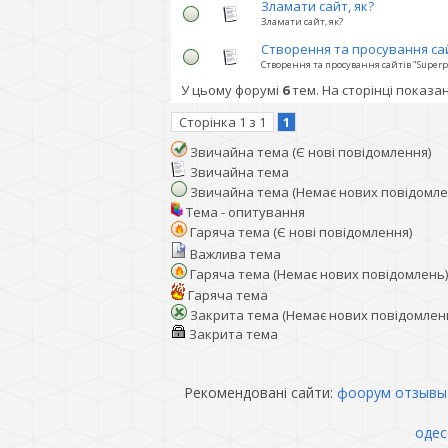
Зламати сайт, як?
Зламати сайт, як?
Створення та просування са
Створення та просування сайтів "Super
У цьому форумі
6
тем. На сторінці показа
Сторінка
1
з
1
1
Звичайна тема (Є нові повідомлення)
Звичайна тема
Звичайна тема (Немає нових повідомле
Тема - опитування
Гаряча тема (Є нові повідомлення)
Важлива тема
Гаряча тема (Немає нових повідомлень)
Гаряча тема
Закрита тема (Немає нових повідомлен
Закрита тема
Рекомендовані сайти:
фоорум отзывы
одес