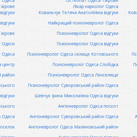
т Одеса
Остеопат Одеса Таїрове
Таїрове
Лікар нарколог Одеса
відгуки
Ковальчук Тетяна Анатоліївна відгуки
Кова
відгуки
Найкращий психоневролог Одеса
Таїрове
Психоневролог Одеса відгуки
 Одеси
Психоневролог Одеса відгуки
 Одеса
Психоневролог Одеса селище Котовського
Пс
а центр
Психоневролог Одеса Слобідка
П
й район
Психоневролог Одеса Ленселище
вського
Психоневролог Суворовський район Одеса
відгуки
Шевчук Ірина Миколаївна Одеса відгуки
вського
Ангіоневролог Одеса поскот
а Одеса
Ангіоневролог Суворовський район Одеса
поселок
Ангіоневролог Одеса Малиновський район