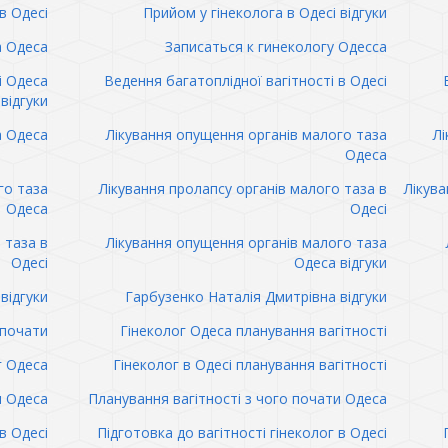
в Одесі
Прийом у гінеколога в Одесі відгуки
а Одеса
Записаться к гинекологу Одесса
і Одеса
Ведення багатоплідної вагітності в Одесі
відгуки
а Одеса
Лікування опущення органів малого таза
Лі
Одеса
го таза
Лікування пролапсу органів малого таза в
Лікува
Одеса
Одесі
 таза в
Лікування опущення органів малого таза
Одесі
Одеса відгуки
відгуки
Гарбузенко Наталія Дмитрівна відгуки
 почати
Гінеколог Одеса планування вагітності
г Одеса
Гінеколог в Одесі планування вагітності
и Одеса
Планування вагітності з чого почати Одеса
в Одесі
Підготовка до вагітності гінеколог в Одесі