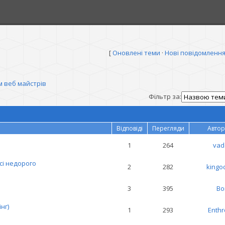
[
Оновлені теми
·
Нові повідомленн
 веб майстрів
Фільтр за:
Відповіді
Перегляди
Автор
1
264
vad
сі недорого
2
282
kingo
3
395
Bo
нг)
1
293
Enth