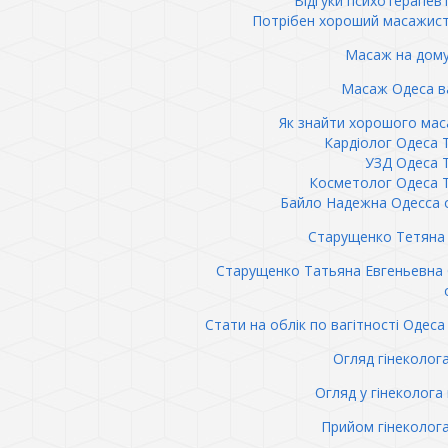
Відгуки психотерапев
Потрібен хороший масажис
Масаж на дому
Масаж Одеса в
Як знайти хорошого ма
Кардіолог Одеса 
УЗД Одеса 
Косметолог Одеса 
Байло Надежна Одесса 
Старущенко Тетяна 
Старущенко Татьяна Евгеньевна
Стати на облік по вагітності Одеса 
Огляд гінеколог
Огляд у гінеколога 
Прийом гінеколог