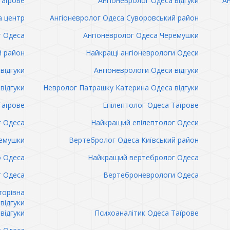
Таїрове
Ангіоневролог Одеса відгуки
Ан
а центр
Ангіоневролог Одеса Суворовський район
г Одеса
Ангіоневролог Одеса Черемушки
й район
Найкращі ангіоневрологи Одеси
відгуки
Ангіоневрологи Одеси відгуки
відгуки
Невролог Патрашку Катерина Одеса відгуки
Таїрове
Епілептолог Одеса Таїрове
г Одеса
Найкращий епілептолог Одеси
емушки
Вертебролог Одеса Київський район
о Одеса
Найкращий вертебролог Одеса
 Одеса
Вертеброневрологи Одеса
торівна
відгуки
відгуки
Психоаналітик Одеса Таїрове