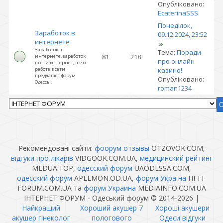
Опубліковано:
EcaterinaSSS
Понеділок,
Заработок в
09.12.2024, 23:52
интернете
Заработок в
Тема:
Поради
81
218
интернете, заработок
про онлайн
в сети интернет, все о
работе в сети
казино!
предлагает форум
Опубліковано:
Одессы.
roman1234
Рекомендовані сайти:
фоорум отзывы
OTZOVOK.COM,
відгуки про лікарів
VIDGOOK.COM.UA,
медицинский рейтинг
MEDUA.TOP,
одесский форум
UAODESSA.COM,
одесский форум
APELMON.OD.UA,
форум Україна
HI-FI-
FORUM.COM.UA та
форум Украина
MEDIAINFO.COM.UA
ІНТЕРНЕТ ФОРУМ - Одеський форум © 2014-2026
|
Найкращий
Хороший акушер 7
Хороші акушери
акушер гінеколог
пологового
Одеси відгуки