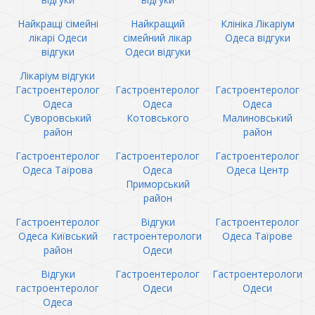
Найкращі сімейні
Найкращий
Клініка Лікаріум
лікарі Одеси
сімейний лікар
Одеса відгуки
відгуки
Одеси відгуки
Лікаріум відгуки
Гастроентеролог
Гастроентеролог
Гастроентеролог
Одеса
Одеса
Одеса
Суворовський
Котовського
Малиновський
район
район
Гастроентеролог
Гастроентеролог
Гастроентеролог
Одеса Таїрова
Одеса
Одеса Центр
Приморський
район
Гастроентеролог
Відгуки
Гастроентеролог
Одеса Київський
гастроентерологи
Одеса Таїрове
район
Одеси
Відгуки
Гастроентеролог
Гастроентерологи
гастроентеролог
Одеси
Одеси
Одеса