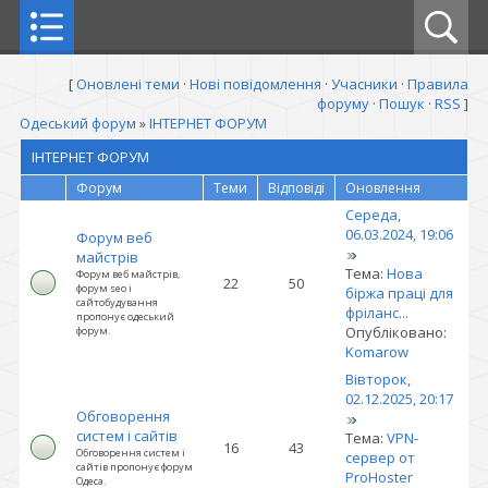
[
Оновлені теми
·
Нові повідомлення
·
Учасники
·
Правила
форуму
·
Пошук
·
RSS
]
Одеський форум
»
ІНТЕРНЕТ ФОРУМ
ІНТЕРНЕТ ФОРУМ
Форум
Теми
Відповіді
Оновлення
Середа,
06.03.2024, 19:06
Форум веб
майстрів
Тема:
Нова
Форум веб майстрів,
22
50
форум seo і
біржа праці для
сайтобудування
фріланс...
пропонує одеський
Опубліковано:
форум.
Komarow
Вівторок,
02.12.2025, 20:17
Обговорення
систем і сайтів
Тема:
VPN-
16
43
Обговорення систем і
сервер от
сайтів пропонує форум
ProHoster
Одеса.