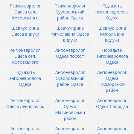
Психоневролог
Психоневролог
Підкажіть
Одеса сел.
Суворовський
психоневролога
Котовського
район Одеса
Одеса
Шевчук Ірина
Шевчук Ірина
Шевчук Ірина
Одеса відгуки
Миколаївна Одеса
Миколаївна
відгуки
відгуки
Ангіоневролог
Ангіоневролог
Порадьте
Одеса сел.
Одеса поскот
ангіоневролога
Котовського
Одеса
Підкажіть
Ангіоневролог
Ангіоневролог
ангіоневролога
Суворовський
Одеса
Одеса
район Одеса
Приморський
район
Ангіоневролог
Ангіоневролог
Ангіоневролог
Одеса Ленпоселок
Одеса
Одеса Слобідка
Малиновський
район
Ангіоневролог
Ангіоневролог
Ангіоневролог