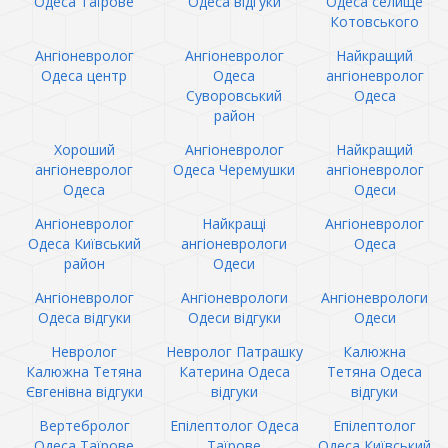
Одеса Таїрове
Одеса відгуки
Одеса селище
Котовського
Ангіоневролог
Ангіоневролог
Найкращий
Одеса центр
Одеса
ангіоневролог
Суворовський
Одеса
район
Хороший
Ангіоневролог
Найкращий
ангіоневролог
Одеса Черемушки
ангіоневролог
Одеса
Одеси
Ангіоневролог
Найкращі
Ангіоневролог
Одеса Київський
ангіоневрологи
Одеса
район
Одеси
Ангіоневролог
Ангіоневрологи
Ангіоневрологи
Одеса відгуки
Одеси відгуки
Одеси
Невролог
Невролог Патрашку
Калюжна
Калюжна Тетяна
Катерина Одеса
Тетяна Одеса
Євгенівна відгуки
відгуки
відгуки
Вертебролог
Епілептолог Одеса
Епілептолог
Одеса Таїрове
Таїрове
Одеса Київський