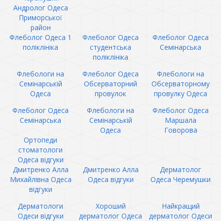
Андролог Одеса
Приморської
район
Флеболог Одеса 1
Флеболог Одеса
Флеболог Одеса
поліклініка
студентська
Семінарська
поліклініка
Флебологи на
Флеболог Одеса
Флебологи на
Семінарській
Обсерваторний
Обсерваторному
Одеса
провулок
провулку Одеса
Флеболог Одеса
Флебологи на
Флеболог Одеса
Семінарська
Семінарській
Маршала
Одеса
Говорова
Ортопеди
стоматологи
Одеса відгуки
Дмитренко Алла
Дмитренко Алла
Дерматолог
Михайлівна Одеса
Одеса відгуки
Одеса Черемушки
відгуки
Дерматологи
Хороший
Найкращий
Одеси відгуки
дерматолог Одеса
дерматолог Одеси