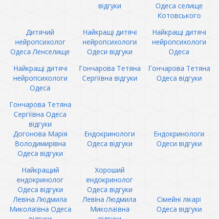
відгуки
Одеса селище
Котовського
Дитячий
Найкращі дитячі
Найкращі дитячі
нейропсихолог
нейропсихологи
нейропсихологи
Одеса Ленселище
Одеси відгуки
Одеса
Найкращі дитячі
Гончарова Тетяна
Гончарова Тетяна
нейропсихологи
Сергіївна відгуки
Одеса відгуки
Одеса
Гончарова Тетяна
Сергіївна Одеса
відгуки
Догонова Марія
Ендокринологи
Ендокринологи
Володимирівна
Одеса відгуки
Одеси відгуки
Одеса відгуки
Найкращий
Хороший
ендокринолог
ендокринолог
Одеса відгуки
Одеса відгуки
Левіна Людмила
Левіна Людмила
Сімейні лікарі
Миколаївна Одеса
Миколаївна
Одеса відгуки
відгуки
відгуки