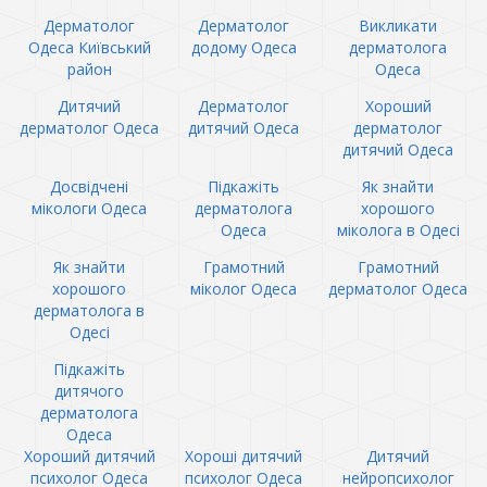
Дерматолог
Дерматолог
Викликати
Одеса Київський
додому Одеса
дерматолога
район
Одеса
Дитячий
Дерматолог
Хороший
дерматолог Одеса
дитячий Одеса
дерматолог
дитячий Одеса
Досвідчені
Підкажіть
Як знайти
мікологи Одеса
дерматолога
хорошого
Одеса
міколога в Одесі
Як знайти
Грамотний
Грамотний
хорошого
міколог Одеса
дерматолог Одеса
дерматолога в
Одесі
Підкажіть
дитячого
дерматолога
Одеса
Хороший дитячий
Хороші дитячий
Дитячий
психолог Одеса
психолог Одеса
нейропсихолог