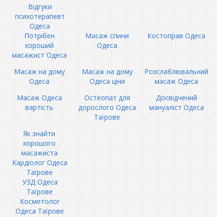
Відгуки
психотерапевт
Одеса
Потрібен
Масаж спини
Костоправ Одеса
хороший
Одеса
масажист Одеса
Масаж на дому
Масаж на дому
Розслаблювальний
Одеса
Одеса ціни
масаж Одеса
Масаж Одеса
Остеопат для
Досвідчений
вартість
дорослого Одеса
мануаліст Одеса
Таїрове
Як знайти
хорошого
масажиста
Кардіолог Одеса
Таїрове
УЗД Одеса
Таїрове
Косметолог
Одеса Таїрове