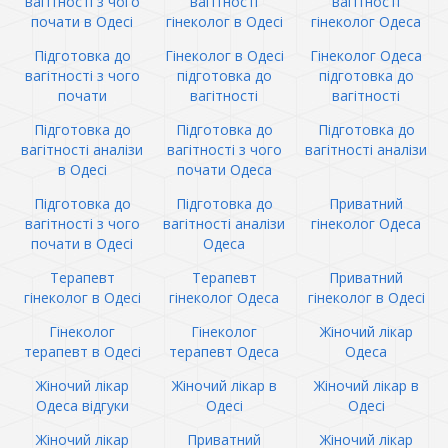
вагітності з чого
вагітності
вагітності
почати в Одесі
гінеколог в Одесі
гінеколог Одеса
Підготовка до
Гінеколог в Одесі
Гінеколог Одеса
вагітності з чого
підготовка до
підготовка до
почати
вагітності
вагітності
Підготовка до
Підготовка до
Підготовка до
вагітності аналізи
вагітності з чого
вагітності аналізи
в Одесі
почати Одеса
Підготовка до
Підготовка до
Приватний
вагітності з чого
вагітності аналізи
гінеколог Одеса
почати в Одесі
Одеса
Терапевт
Терапевт
Приватний
гінеколог в Одесі
гінеколог Одеса
гінеколог в Одесі
Гінеколог
Гінеколог
Жіночий лікар
терапевт в Одесі
терапевт Одеса
Одеса
Жіночий лікар
Жіночий лікар в
Жіночий лікар в
Одеса відгуки
Одесі
Одесі
Жіночий лікар
Приватний
Жіночий лікар