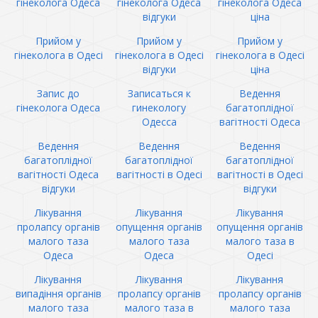
гінеколога Одеса
гінеколога Одеса
гінеколога Одеса
відгуки
ціна
Прийом у
Прийом у
Прийом у
гінеколога в Одесі
гінеколога в Одесі
гінеколога в Одесі
відгуки
ціна
Запис до
Записаться к
Ведення
гінеколога Одеса
гинекологу
багатоплідної
Одесса
вагітності Одеса
Ведення
Ведення
Ведення
багатоплідної
багатоплідної
багатоплідної
вагітності Одеса
вагітності в Одесі
вагітності в Одесі
відгуки
відгуки
Лікування
Лікування
Лікування
пролапсу органів
опущення органів
опущення органів
малого таза
малого таза
малого таза в
Одеса
Одеса
Одесі
Лікування
Лікування
Лікування
випадіння органів
пролапсу органів
пролапсу органів
малого таза
малого таза в
малого таза