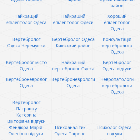
район
Найкращий
Найкращий
Хороший
епілептолог Одеса
епілептолог Одеси
епілептолог
Одеса
Вертебролог
Вертебролог Одеса
Консультація
Одеса Черемушки
Київський район
вертебролога
Одеса
Вертебролог місто
Найкращий
Вертебролог
Одеса
вертебролог Одеса
Одеса відгуки
Вертеброневролог
Вертеброневрологи
Невропатологи
Одеса
Одеса
вертебрологи
Одеса
Вертебролог
Патрашку
Катерина
Вікторівна відгуки
Фендюра Марія
Психоаналітик
Психолог Одеса
Олегівна відгуки
Одеса Таїрове
відгуки