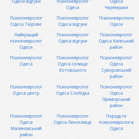
Одеси відгуки
психоневролог
Одеса
Одеса
Черемушки
Психоневролог
Психоневролог
Психоневрологи
Одеса Таїрове
Одеса відгуки
Одеси
Найкращий
Психоневролог
Психоневролог
психоневролог
Одеса відгуки
Одеса Київський
Одеси
район
Психоневролог
Психоневролог
Психоневролог
Одеса
Одеса селище
Одеса
Котовського
Суворовський
район
Психоневролог
Психоневролог
Психоневролог
Одеса центр
Одеса Слобідка
Одеса
Приморський
район
Психоневролог
Психоневролог
Порадьте
Одеса
Одеса Ленселище
психоневролога
Малиновський
Одеса
район