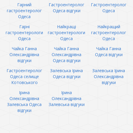
Гарний
Гастроентеролог
Гастроентеролог
гастроентеролог
Одеса відгуки
Одеса
Одеса
Гарні
Найкращі
Найкращий
гастроентерологи
гастроентерологи
гастроентеролог
Одеса
Одеса
Одеса
Чайка Ганна
Чайка Ганна
Чайка Ганна
Олександрівна
Олександрівна
Одеса відгуки
відгуки
Одеса відгуки
Гастроентеролог
Залевська Ірина
Залевська Ірина
Одеса селище
Одеса відгуки
Олександрівна
Котовського
відгуки
Ірина
Ірина
Олександрівна
Олександрівна
Залевська Одеса
Залевська відгуки
відгуки