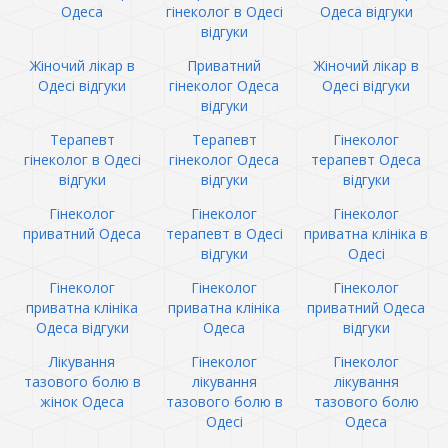
Одеса
гінеколог в Одесі
Одеса відгуки
відгуки
Жіночий лікар в
Приватний
Жіночий лікар в
Одесі відгуки
гінеколог Одеса
Одесі відгуки
відгуки
Терапевт
Терапевт
Гінеколог
гінеколог в Одесі
гінеколог Одеса
терапевт Одеса
відгуки
відгуки
відгуки
Гінеколог
Гінеколог
Гінеколог
приватний Одеса
терапевт в Одесі
приватна клініка в
відгуки
Одесі
Гінеколог
Гінеколог
Гінеколог
приватна клініка
приватна клініка
приватний Одеса
Одеса відгуки
Одеса
відгуки
Лікування
Гінеколог
Гінеколог
тазового болю в
лікування
лікування
жінок Одеса
тазового болю в
тазового болю
Одесі
Одеса