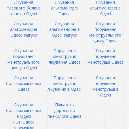
Лікування
Лікування
Лікування
тазового болю в
альгоменореї
альгоменореї в
жінок в Одесі
Одеса
Одесі
Лікування
Лікування
Лікування
альгоменореї
альгоменореї в
порушення
Одеса відгуки
Одесі відгуки
менструального
циклу Одеса
Лікування
Порушення
Лікування
порушення
менструації
порушення
менструального
лікування Одеса
менструації Одеса
циклу в Одесі
Лікування
Порушення
Лікування
болісних місячних
менструації
порушення
Одеса
лікування в Одесі
менструації в
Одесі
Лікування
Підкажіть
болісних місячних
дорослого
в Одесі
гінеколога Одеса
ЛОР Одеса
Черемушки