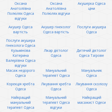
Оксана
Оксана
Акушерка Одеса
Анатоліївна
Анатоліївна
ціни
Полюлях Одеса
Полюлях відгуки
відгуки
Акушер Одеса
Акушер гінеколог
Послуги акушера
вартість
Одеса вартість
Одеса
Послуги акушера
гінеколога Одеса
Кузьмінова
Лікар дієтолог
Дитячий дієтолог
Катерина
Одеса
Одеса Таїрове
Валеріївна Одеса
відгуки
Масаж недорого
Мануальний
Мануальник
Одеса
терапевт Одеса
Одеса
Корекція хребта
Лікування хребта
Лікування сколіозу
Одеса
Одеса
Одеса
Найкращий
Мануальний
Найкращий
мануальний
терапевт Одеса
масажист Одеси
терапевт Одеса
відгуки