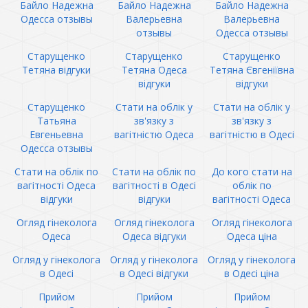
Байло Надежна
Байло Надежна
Байло Надежна
Одесса отзывы
Валерьевна
Валерьевна
отзывы
Одесса отзывы
Старущенко
Старущенко
Старущенко
Тетяна відгуки
Тетяна Одеса
Тетяна Євгеніївна
відгуки
відгуки
Старущенко
Стати на облік у
Стати на облік у
Татьяна
зв'язку з
зв'язку з
Евгеньевна
вагітністю Одеса
вагітністю в Одесі
Одесса отзывы
Стати на облік по
Стати на облік по
До кого стати на
вагітності Одеса
вагітності в Одесі
облік по
відгуки
відгуки
вагітності Одеса
Огляд гінеколога
Огляд гінеколога
Огляд гінеколога
Одеса
Одеса відгуки
Одеса ціна
Огляд у гінеколога
Огляд у гінеколога
Огляд у гінеколога
в Одесі
в Одесі відгуки
в Одесі ціна
Прийом
Прийом
Прийом