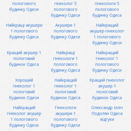
пологового
гінеколог 5
гінекологи 5
будинку Одеси
пологового
пологового
будинку Одеси
будинку Одеса
Найкращі акушери
Акушери 1
Найкращий
1 пологового
пологового
акушер-гінеколог
будинку Одеса
будинку Одеси
1 пологового
будинку Одеси
Кращий акушер 1
Найкращі
Найкращий
пологовий
гінекологи 1
гінеколог 1
будинок Одеса
пологового
пологового
будинку Одеса
будинку Одеси
Хороший
Найкращий
Кращий гінеколог
гінеколог 1
гінеколог 1
акушер 1
пологовий
пологовий
пологовий
будинок Одеси
будинок Одеса
будинок Одеса
Найкращий
Гінекологи
Олександр Ілліч
гінеколог акушер
акушери 1
Подолян Одеса
1 пологового
пологового
відгуки
будинку Одеси
будинку Одеси