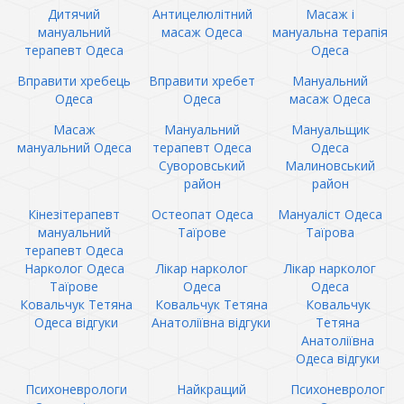
Дитячий
Антицелюлітний
Масаж і
мануальний
масаж Одеса
мануальна терапія
терапевт Одеса
Одеса
Вправити хребець
Вправити хребет
Мануальний
Одеса
Одеса
масаж Одеса
Масаж
Мануальний
Мануальщик
мануальний Одеса
терапевт Одеса
Одеса
Суворовський
Малиновський
район
район
Кінезітерапевт
Остеопат Одеса
Мануаліст Одеса
мануальний
Таїрове
Таїрова
терапевт Одеса
Нарколог Одеса
Лікар нарколог
Лікар нарколог
Таїрове
Одеса
Одеса
Ковальчук Тетяна
Ковальчук Тетяна
Ковальчук
Одеса відгуки
Анатоліївна відгуки
Тетяна
Анатоліївна
Одеса відгуки
Психоневрологи
Найкращий
Психоневролог