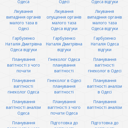
Одеса
Одесі
Одеса відгуки
Лікування
Лікування
Лікування
випадіння органів
опущення органів
випадіння органів
малого таза в
малого таза
малого таза
Одесі
Одеса відгуки
Одеса відгуки
Гарбузенко
Гарбузенко
Гарбузенко
Наталія Дмитрівна
Наталія Дмитрівна
Наталія Одеса
Одеса відгуки
відгуки
відгуки
Планування
Гінеколог Одеса
Планування
вагітності з чого
планування
вагітності
почати
вагітності
гінеколог в Одесі
Планування
Гінеколог в Одесі
Планування
вагітності
планування
вагітності аналізи
гінеколог Одеса
вагітності
в Одесі
Планування
Планування
Планування
вагітності аналізи
вагітності з чого
вагітності аналізи
Одеса
почати Одеса
Планування
Підготовка до
Підготовка до