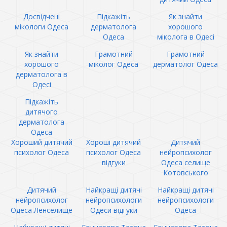
Досвідчені
Підкажіть
Як знайти
мікологи Одеса
дерматолога
хорошого
Одеса
міколога в Одесі
Як знайти
Грамотний
Грамотний
хорошого
міколог Одеса
дерматолог Одеса
дерматолога в
Одесі
Підкажіть
дитячого
дерматолога
Одеса
Хороший дитячий
Хороші дитячий
Дитячий
психолог Одеса
психолог Одеса
нейропсихолог
відгуки
Одеса селище
Котовського
Дитячий
Найкращі дитячі
Найкращі дитячі
нейропсихолог
нейропсихологи
нейропсихологи
Одеса Ленселище
Одеси відгуки
Одеса