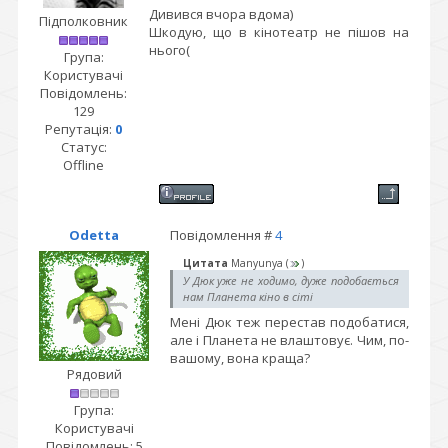
Дивився вчора вдома)
Підполковник
Шкодую, що в кінотеатр не пішов на
нього(
Група:
Користувачі
Повідомлень:
129
Репутація:
0
Статус:
Offline
Odetta
Повідомлення #
4
Цитата
Manyunya
(
)
У Дюк уже не ходимо, дуже подобається
нам Планета кіно в сіті
Мені Дюк теж перестав подобатися,
але і Планета не влаштовує. Чим, по-
вашому, вона краща?
Рядовий
Група:
Користувачі
Повідомлень:
5