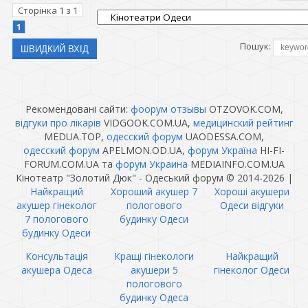
Сторінка
1
з
1
1
Пошук:
Рекомендовані сайти:
фоорум отзывы
OTZOVOK.COM,
відгуки про лікарів
VIDGOOK.COM.UA,
медицинский рейтинг
MEDUA.TOP,
одесский форум
UAODESSA.COM,
одесский форум
APELMON.OD.UA,
форум Україна
HI-FI-
FORUM.COM.UA та
форум Украина
MEDIAINFO.COM.UA
Кінотеатр "Золотий Дюк" - Одеський форум © 2014-2026
|
Найкращий
Хороший акушер 7
Хороші акушери
акушер гінеколог
пологового
Одеси відгуки
7 пологового
будинку Одеси
будинку Одеси
Консультація
Кращі гінекологи
Найкращий
акушера Одеса
акушери 5
гінеколог Одеси
пологового
будинку Одеса