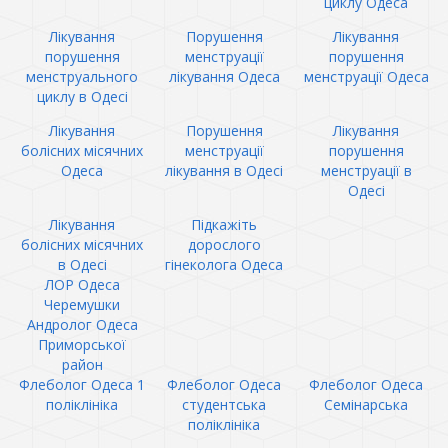
циклу Одеса
Лікування
Порушення
Лікування
порушення
менструації
порушення
менструального
лікування Одеса
менструації Одеса
циклу в Одесі
Лікування
Порушення
Лікування
болісних місячних
менструації
порушення
Одеса
лікування в Одесі
менструації в
Одесі
Лікування
Підкажіть
болісних місячних
дорослого
в Одесі
гінеколога Одеса
ЛОР Одеса
Черемушки
Андролог Одеса
Приморської
район
Флеболог Одеса 1
Флеболог Одеса
Флеболог Одеса
поліклініка
студентська
Семінарська
поліклініка