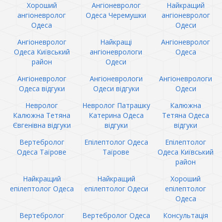
Хороший
Ангіоневролог
Найкращий
ангіоневролог
Одеса Черемушки
ангіоневролог
Одеса
Одеси
Ангіоневролог
Найкращі
Ангіоневролог
Одеса Київський
ангіоневрологи
Одеса
район
Одеси
Ангіоневролог
Ангіоневрологи
Ангіоневрологи
Одеса відгуки
Одеси відгуки
Одеси
Невролог
Невролог Патрашку
Калюжна
Калюжна Тетяна
Катерина Одеса
Тетяна Одеса
Євгенівна відгуки
відгуки
відгуки
Вертебролог
Епілептолог Одеса
Епілептолог
Одеса Таїрове
Таїрове
Одеса Київський
район
Найкращий
Найкращий
Хороший
епілептолог Одеса
епілептолог Одеси
епілептолог
Одеса
Вертебролог
Вертебролог Одеса
Консультація