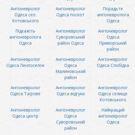
Ангіоневролог
Ангіоневролог
Порадьте
Одеса сел.
Одеса поскот
ангіоневролога
Котовського
Одеса
Підкажіть
Ангіоневролог
Ангіоневролог
ангіоневролога
Суворовський
Одеса
Одеса
район Одеса
Приморський
район
Ангіоневролог
Ангіоневролог
Ангіоневролог
Одеса Ленпоселок
Одеса
Одеса Слобідка
Малиновський
район
Ангіоневролог
Ангіоневролог
Ангіоневролог
Одеса Таїрове
Одеса відгуки
Одеса селище
Котовського
Ангіоневролог
Ангіоневролог
Найкращий
Одеса центр
Одеса
ангіоневролог
Суворовський
Одеса
район