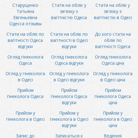
Старущенко
Стати на облік у
Стати на облік у
Татьяна
зв'язку з
зв'язку з
Евгеньевна
вагітністю Одеса
вагітністю в Одесі
Одесса отзывы
Стати на облік по
Стати на облік по
До кого стати на
вагітності Одеса
вагітності в Одесі
облік по
відгуки
відгуки
вагітності Одеса
Огляд гінеколога
Огляд гінеколога
Огляд гінеколога
Одеса
Одеса відгуки
Одеса ціна
Огляд у гінеколога
Огляд у гінеколога
Огляд у гінеколога
в Одесі
в Одесі відгуки
в Одесі ціна
Прийом
Прийом
Прийом
гінеколога Одеса
гінеколога Одеса
гінеколога Одеса
відгуки
ціна
Прийом у
Прийом у
Прийом у
гінеколога в Одесі
гінеколога в Одесі
гінеколога в Одесі
відгуки
ціна
Запис до
Записаться к
Ведення