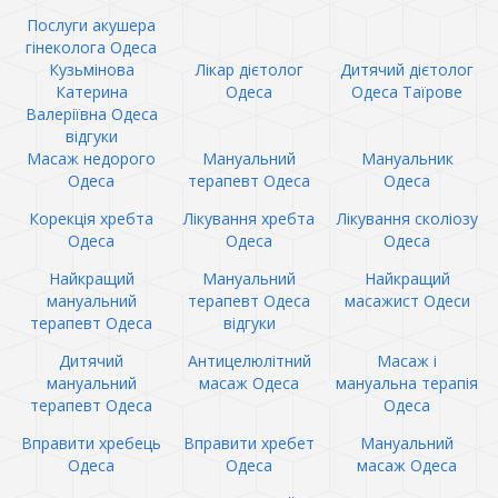
Послуги акушера
гінеколога Одеса
Кузьмінова
Лікар дієтолог
Дитячий дієтолог
Катерина
Одеса
Одеса Таїрове
Валеріївна Одеса
відгуки
Масаж недорого
Мануальний
Мануальник
Одеса
терапевт Одеса
Одеса
Корекція хребта
Лікування хребта
Лікування сколіозу
Одеса
Одеса
Одеса
Найкращий
Мануальний
Найкращий
мануальний
терапевт Одеса
масажист Одеси
терапевт Одеса
відгуки
Дитячий
Антицелюлітний
Масаж і
мануальний
масаж Одеса
мануальна терапія
терапевт Одеса
Одеса
Вправити хребець
Вправити хребет
Мануальний
Одеса
Одеса
масаж Одеса