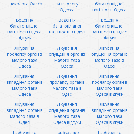
гінеколога Одеса
гинекологу
багатоплідної
Одесса
вагітності Одеса
Ведення
Ведення
Ведення
багатоплідної
багатоплідної
багатоплідної
вагітності Одеса
вагітності в Одесі
вагітності в Одесі
відгуки
відгуки
Лікування
Лікування
Лікування
пролапсу органів
опущення органів
опущення органів
малого таза
малого таза
малого таза в
Одеса
Одеса
Одесі
Лікування
Лікування
Лікування
випадіння органів
пролапсу органів
пролапсу органів
малого таза
малого таза в
малого таза
Одеса
Одесі
Одеса відгуки
Лікування
Лікування
Лікування
випадіння органів
опущення органів
випадіння органів
малого таза в
малого таза
малого таза
Одесі
Одеса відгуки
Одеса відгуки
Гарбузенко
Гарбузенко
Гарбузенко