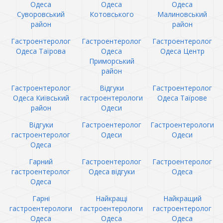
Одеса
Одеса
Одеса
Суворовський
Котовського
Малиновський
район
район
Гастроентеролог
Гастроентеролог
Гастроентеролог
Одеса Таїрова
Одеса
Одеса Центр
Приморський
район
Гастроентеролог
Відгуки
Гастроентеролог
Одеса Київський
гастроентерологи
Одеса Таїрове
район
Одеси
Відгуки
Гастроентеролог
Гастроентерологи
гастроентеролог
Одеси
Одеси
Одеса
Гарний
Гастроентеролог
Гастроентеролог
гастроентеролог
Одеса відгуки
Одеса
Одеса
Гарні
Найкращі
Найкращий
гастроентерологи
гастроентерологи
гастроентеролог
Одеса
Одеса
Одеса