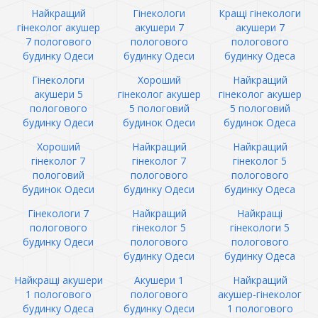
Найкращий
Гінекологи
Кращі гінекологи
гінеколог акушер
акушери 7
акушери 7
7 пологового
пологового
пологового
будинку Одеси
будинку Одеси
будинку Одеса
Гінекологи
Хороший
Найкращий
акушери 5
гінеколог акушер
гінеколог акушер
пологового
5 пологовий
5 пологовий
будинку Одеси
будинок Одеси
будинок Одеса
Хороший
Найкращий
Найкращий
гінеколог 7
гінеколог 7
гінеколог 5
пологовий
пологового
пологового
будинок Одеси
будинку Одеси
будинку Одеса
Гінекологи 7
Найкращий
Найкращі
пологового
гінеколог 5
гінекологи 5
будинку Одеси
пологового
пологового
будинку Одеси
будинку Одеса
Найкращі акушери
Акушери 1
Найкращий
1 пологового
пологового
акушер-гінеколог
будинку Одеса
будинку Одеси
1 пологового