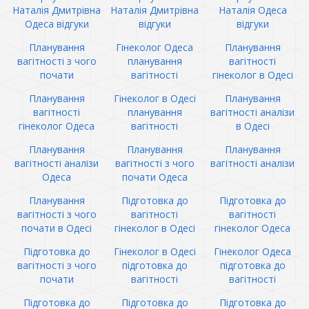
Наталія Дмитрівна
Наталія Дмитрівна
Наталія Одеса
Одеса відгуки
відгуки
відгуки
Планування
Гінеколог Одеса
Планування
вагітності з чого
планування
вагітності
почати
вагітності
гінеколог в Одесі
Планування
Гінеколог в Одесі
Планування
вагітності
планування
вагітності аналізи
гінеколог Одеса
вагітності
в Одесі
Планування
Планування
Планування
вагітності аналізи
вагітності з чого
вагітності аналізи
Одеса
почати Одеса
Планування
Підготовка до
Підготовка до
вагітності з чого
вагітності
вагітності
почати в Одесі
гінеколог в Одесі
гінеколог Одеса
Підготовка до
Гінеколог в Одесі
Гінеколог Одеса
вагітності з чого
підготовка до
підготовка до
почати
вагітності
вагітності
Підготовка до
Підготовка до
Підготовка до