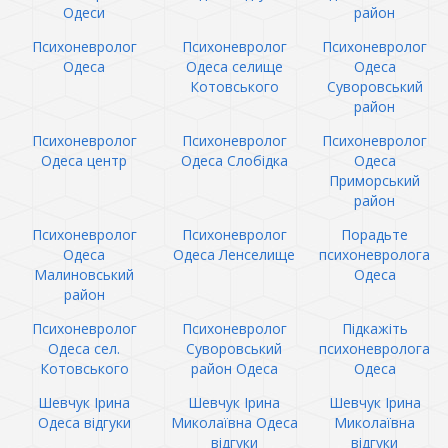
Одеси
район
Психоневролог
Психоневролог
Психоневролог
Одеса
Одеса селище
Одеса
Котовського
Суворовський
район
Психоневролог
Психоневролог
Психоневролог
Одеса центр
Одеса Слобідка
Одеса
Приморський
район
Психоневролог
Психоневролог
Порадьте
Одеса
Одеса Ленселище
психоневролога
Малиновський
Одеса
район
Психоневролог
Психоневролог
Підкажіть
Одеса сел.
Суворовський
психоневролога
Котовського
район Одеса
Одеса
Шевчук Ірина
Шевчук Ірина
Шевчук Ірина
Одеса відгуки
Миколаївна Одеса
Миколаївна
відгуки
відгуки