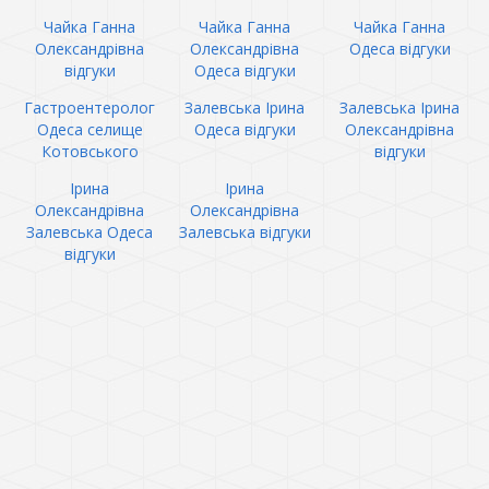
Чайка Ганна
Чайка Ганна
Чайка Ганна
Олександрівна
Олександрівна
Одеса відгуки
відгуки
Одеса відгуки
Гастроентеролог
Залевська Ірина
Залевська Ірина
Одеса селище
Одеса відгуки
Олександрівна
Котовського
відгуки
Ірина
Ірина
Олександрівна
Олександрівна
Залевська Одеса
Залевська відгуки
відгуки