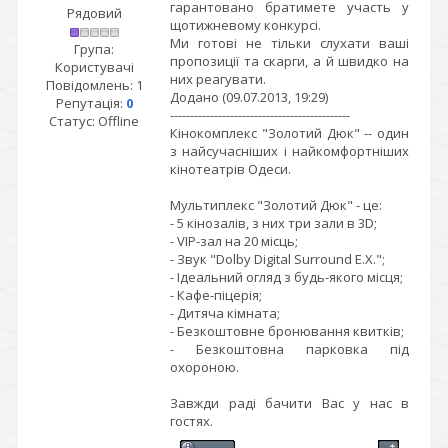
гарантовано братимете участь у
Рядовий
щотижневому конкурсі.
Ми готові не тільки слухати ваші
Група:
пропозиції та скарги, а й швидко на
Користувачі
них реагувати.
Повідомлень:
1
Додано (09.07.2013, 19:29)
Репутація:
0
---------------------------------------------
Статус:
Offline
Кінокомплекс "Золотий Дюк" -- один
з найсучасніших і найкомфортніших
кінотеатрів Одеси.
Мультиплекс "Золотий Дюк" - це:
- 5 кінозалів, з них три зали в 3D;
- VIP-зал на 20 місць;
- Звук "Dolby Digital Surround E.X.";
- Ідеальний огляд з будь-якого місця;
- Кафе-піцерія;
- Дитяча кімната;
- Безкоштовне бронювання квитків;
- Безкоштовна парковка під
охороною.
Завжди раді бачити Вас у нас в
гостях.