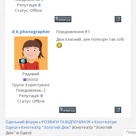
Репутація:
0
Статус:
Offline
d_k_photographer
Повідомлення #
5
Дюк класний, але попкорн так собі
Рядовий
Група: Користувачі
Повідомлень:
2
Репутація:
0
Статус:
Offline
Одеський форум
»
РОЗВАГИ ТА ВІДПОЧИНОК
»
Кінотеатри
Одеси
»
Кінотеатр "Золотий Дюк"
(Кінотеатр "Золотий
Дюк" в Одесі)