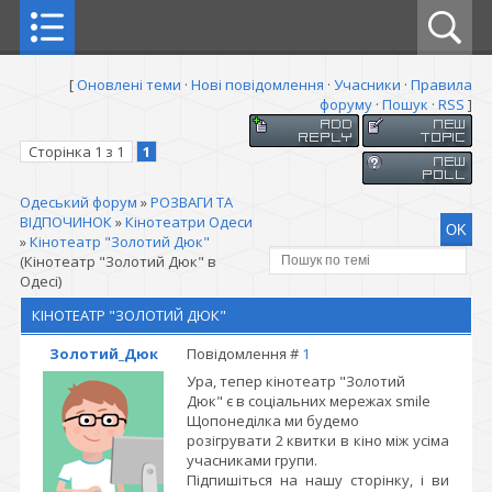
[
Оновлені теми
·
Нові повідомлення
·
Учасники
·
Правила
форуму
·
Пошук
·
RSS
]
Сторінка
1
з
1
1
Одеський форум
»
РОЗВАГИ ТА
ВІДПОЧИНОК
»
Кінотеатри Одеси
»
Кінотеатр "Золотий Дюк"
(Кінотеатр "Золотий Дюк" в
Одесі)
КІНОТЕАТР "ЗОЛОТИЙ ДЮК"
Золотий_Дюк
Повідомлення #
1
Ура, тепер кінотеатр "Золотий
Дюк" є в соціальних мережах smile
Щопонеділка ми будемо
розігрувати 2 квитки в кіно між усіма
учасниками групи.
Підпишіться на нашу сторінку, і ви