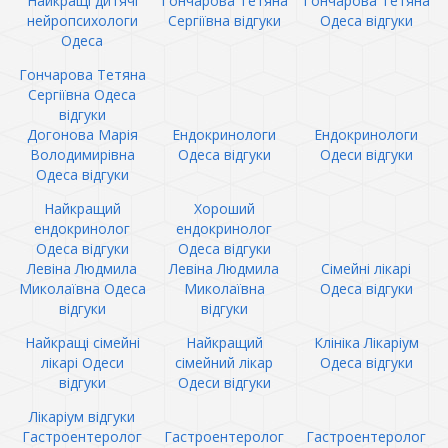
Найкращі дитячі
Гончарова Тетяна
Гончарова Тетяна
нейропсихологи
Сергіївна відгуки
Одеса відгуки
Одеса
Гончарова Тетяна
Сергіївна Одеса
відгуки
Догонова Марія
Ендокринологи
Ендокринологи
Володимирівна
Одеса відгуки
Одеси відгуки
Одеса відгуки
Найкращий
Хороший
ендокринолог
ендокринолог
Одеса відгуки
Одеса відгуки
Левіна Людмила
Левіна Людмила
Сімейні лікарі
Миколаївна Одеса
Миколаївна
Одеса відгуки
відгуки
відгуки
Найкращі сімейні
Найкращий
Клініка Лікаріум
лікарі Одеси
сімейний лікар
Одеса відгуки
відгуки
Одеси відгуки
Лікаріум відгуки
Гастроентеролог
Гастроентеролог
Гастроентеролог