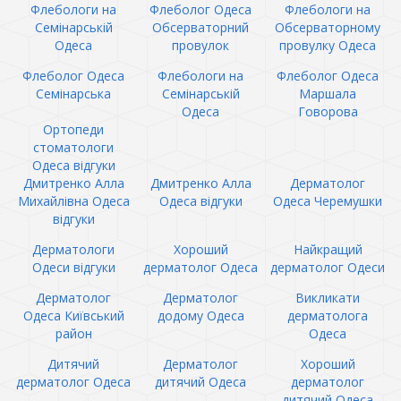
Флебологи на
Флеболог Одеса
Флебологи на
Семінарській
Обсерваторний
Обсерваторному
Одеса
провулок
провулку Одеса
Флеболог Одеса
Флебологи на
Флеболог Одеса
Семінарська
Семінарській
Маршала
Одеса
Говорова
Ортопеди
стоматологи
Одеса відгуки
Дмитренко Алла
Дмитренко Алла
Дерматолог
Михайлівна Одеса
Одеса відгуки
Одеса Черемушки
відгуки
Дерматологи
Хороший
Найкращий
Одеси відгуки
дерматолог Одеса
дерматолог Одеси
Дерматолог
Дерматолог
Викликати
Одеса Київський
додому Одеса
дерматолога
район
Одеса
Дитячий
Дерматолог
Хороший
дерматолог Одеса
дитячий Одеса
дерматолог
дитячий Одеса