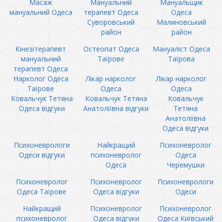
Масаж
Мануальний
Мануальщик
мануальний Одеса
терапевт Одеса
Одеса
Суворовський
Малиновський
район
район
Кінезітерапевт
Остеопат Одеса
Мануаліст Одеса
мануальний
Таїрове
Таїрова
терапевт Одеса
Нарколог Одеса
Лікар нарколог
Лікар нарколог
Таїрове
Одеса
Одеса
Ковальчук Тетяна
Ковальчук Тетяна
Ковальчук
Одеса відгуки
Анатоліївна відгуки
Тетяна
Анатоліївна
Одеса відгуки
Психоневрологи
Найкращий
Психоневролог
Одеси відгуки
психоневролог
Одеса
Одеса
Черемушки
Психоневролог
Психоневролог
Психоневрологи
Одеса Таїрове
Одеса відгуки
Одеси
Найкращий
Психоневролог
Психоневролог
психоневролог
Одеса відгуки
Одеса Київський