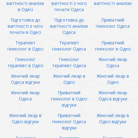
вагітності аналізи
вагітності з чого
вагітності аналізи
в Одесі
почати Одеса
Підготовка до
Підготовка до
Приватний
вагітності з чого
вагітності аналізи
гінеколог Одеса
почати в Одесі
Одеса
Терапевт
Терапевт
Приватний
гінеколог в Одесі
гінеколог Одеса
гінеколог в Одесі
Гінеколог
Гінеколог
Жіночий лікар
терапевт в Одесі
терапевт Одеса
Одеса
Жіночий лікар
Жіночий лікар в
Жіночий лікар в
Одеса відгуки
Одесі
Одесі
Жіночий лікар
Приватний
Жіночий лікар
Одеса
гінеколог в Одесі
Одеса відгуки
відгуки
Жіночий лікар в
Приватний
Жіночий лікар в
Одесі відгуки
гінеколог Одеса
Одесі відгуки
відгуки