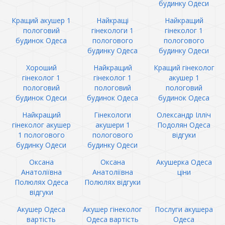
будинку Одеси
Кращий акушер 1
Найкращі
Найкращий
пологовий
гінекологи 1
гінеколог 1
будинок Одеса
пологового
пологового
будинку Одеса
будинку Одеси
Хороший
Найкращий
Кращий гінеколог
гінеколог 1
гінеколог 1
акушер 1
пологовий
пологовий
пологовий
будинок Одеси
будинок Одеса
будинок Одеса
Найкращий
Гінекологи
Олександр Ілліч
гінеколог акушер
акушери 1
Подолян Одеса
1 пологового
пологового
відгуки
будинку Одеси
будинку Одеси
Оксана
Оксана
Акушерка Одеса
Анатоліївна
Анатоліївна
ціни
Полюлях Одеса
Полюлях відгуки
відгуки
Акушер Одеса
Акушер гінеколог
Послуги акушера
вартість
Одеса вартість
Одеса