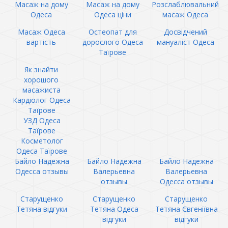
Масаж на дому
Масаж на дому
Розслаблювальний
Одеса
Одеса ціни
масаж Одеса
Масаж Одеса
Остеопат для
Досвідчений
вартість
дорослого Одеса
мануаліст Одеса
Таїрове
Як знайти
хорошого
масажиста
Кардіолог Одеса
Таїрове
УЗД Одеса
Таїрове
Косметолог
Одеса Таїрове
Байло Надежна
Байло Надежна
Байло Надежна
Одесса отзывы
Валерьевна
Валерьевна
отзывы
Одесса отзывы
Старущенко
Старущенко
Старущенко
Тетяна відгуки
Тетяна Одеса
Тетяна Євгеніївна
відгуки
відгуки