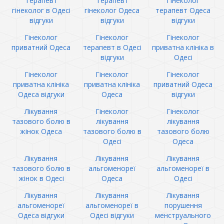
Терапевт
Терапевт
Гінеколог
гінеколог в Одесі
гінеколог Одеса
терапевт Одеса
відгуки
відгуки
відгуки
Гінеколог
Гінеколог
Гінеколог
приватний Одеса
терапевт в Одесі
приватна клініка в
відгуки
Одесі
Гінеколог
Гінеколог
Гінеколог
приватна клініка
приватна клініка
приватний Одеса
Одеса відгуки
Одеса
відгуки
Лікування
Гінеколог
Гінеколог
тазового болю в
лікування
лікування
жінок Одеса
тазового болю в
тазового болю
Одесі
Одеса
Лікування
Лікування
Лікування
тазового болю в
альгоменореї
альгоменореї в
жінок в Одесі
Одеса
Одесі
Лікування
Лікування
Лікування
альгоменореї
альгоменореї в
порушення
Одеса відгуки
Одесі відгуки
менструального