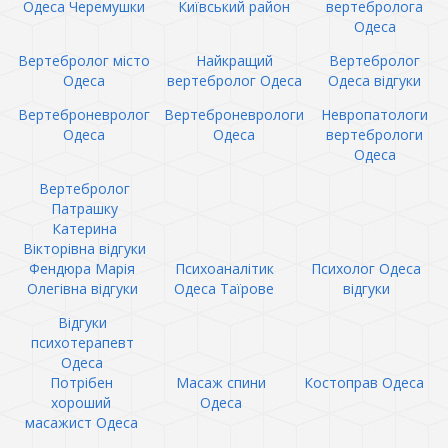
Одеса Черемушки
Київський район
вертебролога
Одеса
Вертебролог місто
Найкращий
Вертебролог
Одеса
вертебролог Одеса
Одеса відгуки
Вертеброневролог
Вертеброневрологи
Невропатологи
Одеса
Одеса
вертебрологи
Одеса
Вертебролог
Патрашку
Катерина
Вікторівна відгуки
Фендюра Марія
Психоаналітик
Психолог Одеса
Олегівна відгуки
Одеса Таїрове
відгуки
Відгуки
психотерапевт
Одеса
Потрібен
Масаж спини
Костоправ Одеса
хороший
Одеса
масажист Одеса