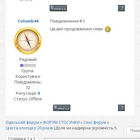
Columb44
Повідомлення #
5
Цікаве продовження теми
Рядовий
Група:
Користувачі
Повідомлень:
12
Репутація:
0
Статус:
Offline
Одеський форум
»
ФОРУМ СТОСУНКИ
»
Секс форум
»
Цнота хлопця у 20 років
(Доля чи надмірна скромність?)
Сторінка
1
з
1