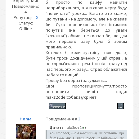
Користувачі
б просто по кайфу навчити
Повідомлень:
неприборканого, а я в свою чергу буду
4
"поглинати" уроки... Багато хто скаже,
Репутація:
0
що путани - на допомогу, але не сказав
Статус:
би... Суха перепихонька без інтимних
Offline
почуттів (не береться до уваги
"кохання") абияк - не сказав би, що для
мого першого разу була б зовсім
правильною.
Хотілося б, коли зустріну свою долю,
бути трохи досвідченим у цій справі, а
не сором'язливо тремтіти від страху під
час першого ж разу... Страх облажатися
набагато вищий.
Прошу без образ і засуджень...
Свої пропозиції/почуття/просто
поговорити пишіть сюди:
maks2ode(собака)укр,нет
Homa
Повідомлення #
2
Цитата
maks3ode
(
)
Так сталося, що в настільки, не сказати, що
дитячий вік я залишаюся незайманим, не