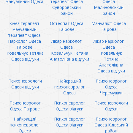
мануальний Одеса
терапевт Одеса
Одеса
Суворовський
Малиновський
район
район
Кінезітерапевт
Остеопат Одеса
Мануаліст Одеса
мануальний
Таїрове
Таїрова
терапевт Одеса
Нарколог Одеса
Лікар нарколог
Лікар нарколог
Таїрове
Одеса
Одеса
Ковальчук Тетяна
Ковальчук Тетяна
Ковальчук
Одеса відгуки
Анатоліївна відгуки
Тетяна
Анатоліївна
Одеса відгуки
Психоневрологи
Найкращий
Психоневролог
Одеси відгуки
психоневролог
Одеса
Одеса
Черемушки
Психоневролог
Психоневролог
Психоневрологи
Одеса Таїрове
Одеса відгуки
Одеси
Найкращий
Психоневролог
Психоневролог
психоневролог
Одеса відгуки
Одеса Київський
Одеси
район