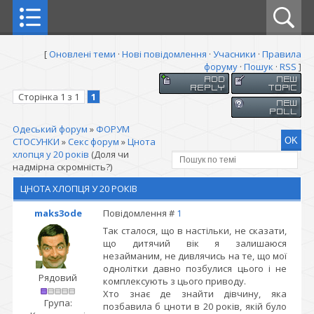
[
Оновлені теми
·
Нові повідомлення
·
Учасники
·
Правила
форуму
·
Пошук
·
RSS
]
Сторінка
1
з
1
1
Одеський форум
»
ФОРУМ
СТОСУНКИ
»
Секс форум
»
Цнота
хлопця у 20 років
(Доля чи
надмірна скромність?)
ЦНОТА ХЛОПЦЯ У 20 РОКІВ
maks3ode
Повідомлення #
1
Так сталося, що в настільки, не сказати,
що дитячий вік я залишаюся
незайманим, не дивлячись на те, що мої
однолітки давно позбулися цього і не
Рядовий
комплексують з цього приводу.
Хто знає де знайти дівчину, яка
Група:
позбавила б цноти в 20 років, якій було