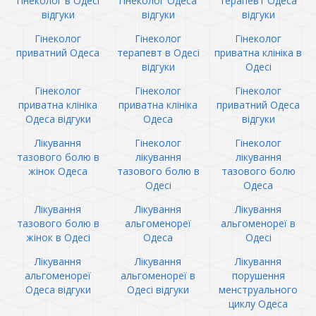
гінеколог в Одесі
гінеколог Одеса
терапевт Одеса
відгуки
відгуки
відгуки
Гінеколог
Гінеколог
Гінеколог
приватний Одеса
терапевт в Одесі
приватна клініка в
відгуки
Одесі
Гінеколог
Гінеколог
Гінеколог
приватна клініка
приватна клініка
приватний Одеса
Одеса відгуки
Одеса
відгуки
Лікування
Гінеколог
Гінеколог
тазового болю в
лікування
лікування
жінок Одеса
тазового болю в
тазового болю
Одесі
Одеса
Лікування
Лікування
Лікування
тазового болю в
альгоменореї
альгоменореї в
жінок в Одесі
Одеса
Одесі
Лікування
Лікування
Лікування
альгоменореї
альгоменореї в
порушення
Одеса відгуки
Одесі відгуки
менструального
циклу Одеса