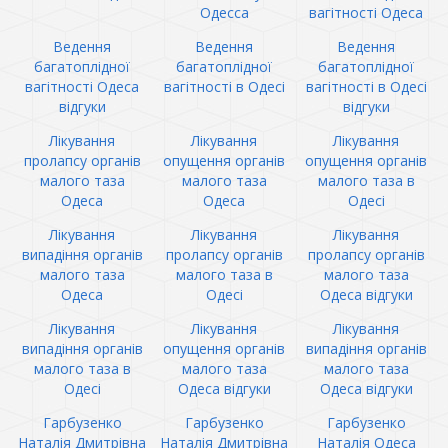
Одесса
вагітності Одеса
Ведення
Ведення
Ведення
багатоплідної
багатоплідної
багатоплідної
вагітності Одеса
вагітності в Одесі
вагітності в Одесі
відгуки
відгуки
Лікування
Лікування
Лікування
пролапсу органів
опущення органів
опущення органів
малого таза
малого таза
малого таза в
Одеса
Одеса
Одесі
Лікування
Лікування
Лікування
випадіння органів
пролапсу органів
пролапсу органів
малого таза
малого таза в
малого таза
Одеса
Одесі
Одеса відгуки
Лікування
Лікування
Лікування
випадіння органів
опущення органів
випадіння органів
малого таза в
малого таза
малого таза
Одесі
Одеса відгуки
Одеса відгуки
Гарбузенко
Гарбузенко
Гарбузенко
Наталія Дмитрівна
Наталія Дмитрівна
Наталія Одеса