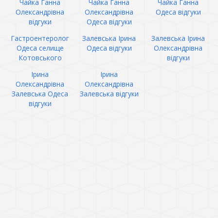
Чайка Ганна
Чайка Ганна
Чайка Ганна
Олександрівна
Олександрівна
Одеса відгуки
відгуки
Одеса відгуки
Гастроентеролог
Залевська Ірина
Залевська Ірина
Одеса селище
Одеса відгуки
Олександрівна
Котовського
відгуки
Ірина
Ірина
Олександрівна
Олександрівна
Залевська Одеса
Залевська відгуки
відгуки