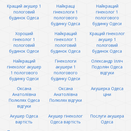
Кращий акушер 1
Найкращі
Найкращий
пологовий
гінекологи 1
гінеколог 1
будинок Одеса
пологового
пологового
будинку Одеса
будинку Одеси
Хороший
Найкращий
Кращий гінеколог
гінеколог 1
гінеколог 1
акушер 1
пологовий
пологовий
пологовий
будинок Одеси
будинок Одеса
будинок Одеса
Найкращий
Гінекологи
Олександр Ілліч
гінеколог акушер
акушери 1
Подолян Одеса
1 пологового
пологового
відгуки
будинку Одеси
будинку Одеси
Оксана
Оксана
Акушерка Одеса
Анатоліївна
Анатоліївна
ціни
Полюлях Одеса
Полюлях відгуки
відгуки
Акушер Одеса
Акушер гінеколог
Послуги акушера
вартість
Одеса вартість
Одеса