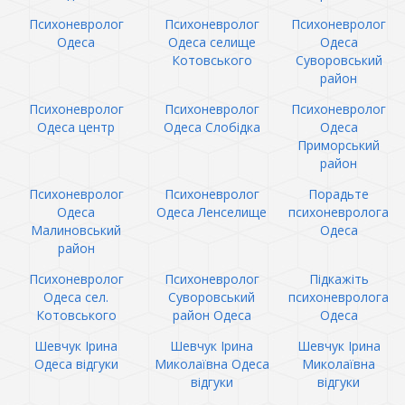
Психоневролог
Психоневролог
Психоневролог
Одеса
Одеса селище
Одеса
Котовського
Суворовський
район
Психоневролог
Психоневролог
Психоневролог
Одеса центр
Одеса Слобідка
Одеса
Приморський
район
Психоневролог
Психоневролог
Порадьте
Одеса
Одеса Ленселище
психоневролога
Малиновський
Одеса
район
Психоневролог
Психоневролог
Підкажіть
Одеса сел.
Суворовський
психоневролога
Котовського
район Одеса
Одеса
Шевчук Ірина
Шевчук Ірина
Шевчук Ірина
Одеса відгуки
Миколаївна Одеса
Миколаївна
відгуки
відгуки