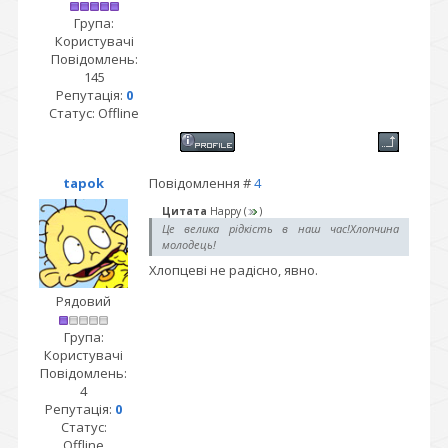
Група:
Користувачі
Повідомлень:
145
Репутація:
0
Статус:
Offline
tapok
Повідомлення #
4
Цитата
Happy
(
)
Це велика рідкість в наш час!Хлопчина
молодець!
Хлопцеві не радісно, явно.
Рядовий
Група:
Користувачі
Повідомлень:
4
Репутація:
0
Статус:
Offline