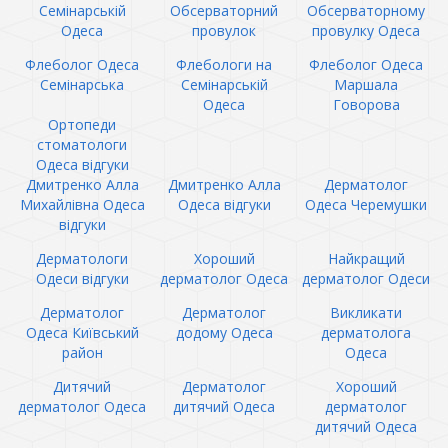
Семінарській
Обсерваторний
Обсерваторному
Одеса
провулок
провулку Одеса
Флеболог Одеса
Флебологи на
Флеболог Одеса
Семінарська
Семінарській
Маршала
Одеса
Говорова
Ортопеди
стоматологи
Одеса відгуки
Дмитренко Алла
Дмитренко Алла
Дерматолог
Михайлівна Одеса
Одеса відгуки
Одеса Черемушки
відгуки
Дерматологи
Хороший
Найкращий
Одеси відгуки
дерматолог Одеса
дерматолог Одеси
Дерматолог
Дерматолог
Викликати
Одеса Київський
додому Одеса
дерматолога
район
Одеса
Дитячий
Дерматолог
Хороший
дерматолог Одеса
дитячий Одеса
дерматолог
дитячий Одеса