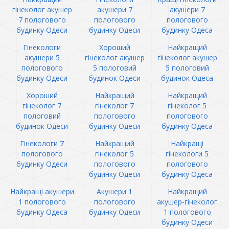
гінеколог акушер
акушери 7
акушери 7
7 пологового
пологового
пологового
будинку Одеси
будинку Одеси
будинку Одеса
Гінекологи
Хороший
Найкращий
акушери 5
гінеколог акушер
гінеколог акушер
пологового
5 пологовий
5 пологовий
будинку Одеси
будинок Одеси
будинок Одеса
Хороший
Найкращий
Найкращий
гінеколог 7
гінеколог 7
гінеколог 5
пологовий
пологового
пологового
будинок Одеси
будинку Одеси
будинку Одеса
Гінекологи 7
Найкращий
Найкращі
пологового
гінеколог 5
гінекологи 5
будинку Одеси
пологового
пологового
будинку Одеси
будинку Одеса
Найкращі акушери
Акушери 1
Найкращий
1 пологового
пологового
акушер-гінеколог
будинку Одеса
будинку Одеси
1 пологового
будинку Одеси