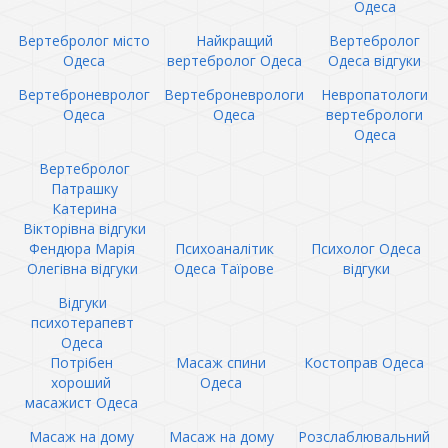
Одеса
Вертебролог місто
Найкращий
Вертебролог
Одеса
вертебролог Одеса
Одеса відгуки
Вертеброневролог
Вертеброневрологи
Невропатологи
Одеса
Одеса
вертебрологи
Одеса
Вертебролог
Патрашку
Катерина
Вікторівна відгуки
Фендюра Марія
Психоаналітик
Психолог Одеса
Олегівна відгуки
Одеса Таїрове
відгуки
Відгуки
психотерапевт
Одеса
Потрібен
Масаж спини
Костоправ Одеса
хороший
Одеса
масажист Одеса
Масаж на дому
Масаж на дому
Розслаблювальний