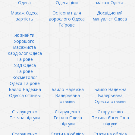
Одеса
Одеса ціни
масаж Одеса
Масаж Одеса
Остеопат для
Досвідчений
вартість
дорослого Одеса
мануаліст Одеса
Таїрове
Як знайти
хорошого
масажиста
Кардіолог Одеса
Таїрове
УЗД Одеса
Таїрове
Косметолог
Одеса Таїрове
Байло Надежна
Байло Надежна
Байло Надежна
Одесса отзывы
Валерьевна
Валерьевна
отзывы
Одесса отзывы
Старущенко
Старущенко
Старущенко
Тетяна відгуки
Тетяна Одеса
Тетяна Євгеніївна
відгуки
відгуки
Старущенко
Стати на облік у
Стати на облік у