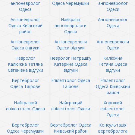
ангіоневролог
Одеса Черемушки
ангіоневролог
Одеса
Одеси
Ангіоневролог
Найкращі
Ангіоневролог
Одеса Київський
ангіоневрологи
Одеса
район
Одеси
Ангіоневролог
Ангіоневрологи
Ангіоневрологи
Одеса відгуки
Одеси відгуки
Одеси
Невролог
Невролог Патрашку
Калюжна
Калюжна Тетяна
Катерина Одеса
Тетяна Одеса
Євгенівна відгуки
відгуки
відгуки
Вертебролог
Епілептолог Одеса
Епілептолог
Одеса Таїрове
Таїрове
Одеса Київський
район
Найкращий
Найкращий
Хороший
епілептолог Одеса
епілептолог Одеси
епілептолог
Одеса
Вертебролог
Вертебролог Одеса
Консультація
Одеса Черемушки
Київський район
вертебролога