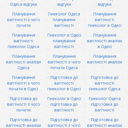
Одеса відгуки
відгуки
відгуки
Планування
Гінеколог Одеса
Планування
вагітності з чого
планування
вагітності
почати
вагітності
гінеколог в Одесі
Планування
Гінеколог в Одесі
Планування
вагітності
планування
вагітності аналізи
гінеколог Одеса
вагітності
в Одесі
Планування
Планування
Планування
вагітності аналізи
вагітності з чого
вагітності аналізи
Одеса
почати Одеса
Планування
Підготовка до
Підготовка до
вагітності з чого
вагітності
вагітності
почати в Одесі
гінеколог в Одесі
гінеколог Одеса
Підготовка до
Гінеколог в Одесі
Гінеколог Одеса
вагітності з чого
підготовка до
підготовка до
почати
вагітності
вагітності
Підготовка до
Підготовка до
Підготовка до
вагітності аналізи
вагітності з чого
вагітності аналізи