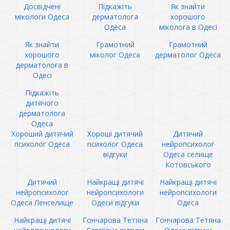
Досвідчені
Підкажіть
Як знайти
мікологи Одеса
дерматолога
хорошого
Одеса
міколога в Одесі
Як знайти
Грамотний
Грамотний
хорошого
міколог Одеса
дерматолог Одеса
дерматолога в
Одесі
Підкажіть
дитячого
дерматолога
Одеса
Хороший дитячий
Хороші дитячий
Дитячий
психолог Одеса
психолог Одеса
нейропсихолог
відгуки
Одеса селище
Котовського
Дитячий
Найкращі дитячі
Найкращі дитячі
нейропсихолог
нейропсихологи
нейропсихологи
Одеса Ленселище
Одеси відгуки
Одеса
Найкращі дитячі
Гончарова Тетяна
Гончарова Тетяна