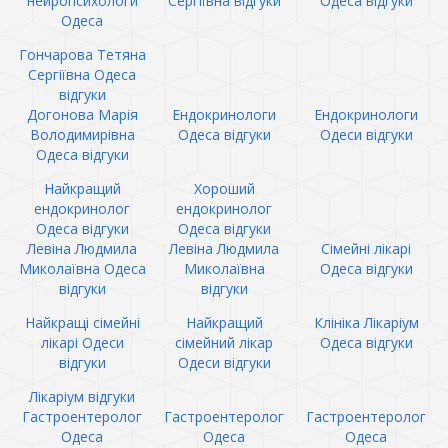
нейропсихологи
Сергіївна відгуки
Одеса відгуки
Одеса
Гончарова Тетяна
Сергіївна Одеса
відгуки
Догонова Марія
Ендокринологи
Ендокринологи
Володимирівна
Одеса відгуки
Одеси відгуки
Одеса відгуки
Найкращий
Хороший
ендокринолог
ендокринолог
Одеса відгуки
Одеса відгуки
Левіна Людмила
Левіна Людмила
Сімейні лікарі
Миколаївна Одеса
Миколаївна
Одеса відгуки
відгуки
відгуки
Найкращі сімейні
Найкращий
Клініка Лікаріум
лікарі Одеси
сімейний лікар
Одеса відгуки
відгуки
Одеси відгуки
Лікаріум відгуки
Гастроентеролог
Гастроентеролог
Гастроентеролог
Одеса
Одеса
Одеса