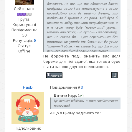
дивлячись на те, що мої однолітки давно
Лейтенант
позбулися цього і не комплексують з цього
приводу.Хто знає де знайти дівчину, яка
позбавила б цноти в 20 років, якій було б
Група:
просто по кайфу навчити неприборканого, а
Користувачі
я в свою чергу буду "поглинати" уроки...
Повідомлень:
Багато хто скаже, що путани - на допомогу,
50
але не сказав би... Суха перепихонька без
Репутація:
0
інтимних почуттів (не береться до уваги
Статус:
"кохання") абияк - не сказав би, що для мого
Offline
першого разу була б зовсім правильною.
Не форсуйте події, значить вас доля
Хотілося б, коли зустріну свою долю, бути
трохи досвідченим у цій справі, а не
береже для тієї єдиної, яка готова буде
сором'язливо тремтіти від страху під час
стати вашою другою половинкою.
першого ж разу... Страх облажатися
набагато вищий.
Прошу без образ і засуджень...
Свої пропозиції/почуття/просто
Hasb
Повідомлення #
3
поговорити пишіть сюди:
maks2ode(собака)укр,нет
Цитата
Happy
(
)
Це велика рідкість в наш час!Хлопчина
молодець!
А що в цьому радісного то?
Підполковник