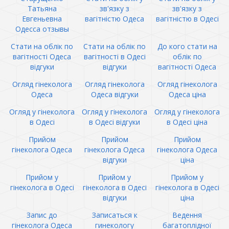
Татьяна
зв'язку з
зв'язку з
Евгеньевна
вагітністю Одеса
вагітністю в Одесі
Одесса отзывы
Стати на облік по
Стати на облік по
До кого стати на
вагітності Одеса
вагітності в Одесі
облік по
відгуки
відгуки
вагітності Одеса
Огляд гінеколога
Огляд гінеколога
Огляд гінеколога
Одеса
Одеса відгуки
Одеса ціна
Огляд у гінеколога
Огляд у гінеколога
Огляд у гінеколога
в Одесі
в Одесі відгуки
в Одесі ціна
Прийом
Прийом
Прийом
гінеколога Одеса
гінеколога Одеса
гінеколога Одеса
відгуки
ціна
Прийом у
Прийом у
Прийом у
гінеколога в Одесі
гінеколога в Одесі
гінеколога в Одесі
відгуки
ціна
Запис до
Записаться к
Ведення
гінеколога Одеса
гинекологу
багатоплідної