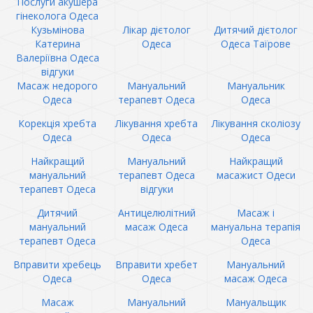
Послуги акушера
гінеколога Одеса
Кузьмінова
Лікар дієтолог
Дитячий дієтолог
Катерина
Одеса
Одеса Таїрове
Валеріївна Одеса
відгуки
Масаж недорого
Мануальний
Мануальник
Одеса
терапевт Одеса
Одеса
Корекція хребта
Лікування хребта
Лікування сколіозу
Одеса
Одеса
Одеса
Найкращий
Мануальний
Найкращий
мануальний
терапевт Одеса
масажист Одеси
терапевт Одеса
відгуки
Дитячий
Антицелюлітний
Масаж і
мануальний
масаж Одеса
мануальна терапія
терапевт Одеса
Одеса
Вправити хребець
Вправити хребет
Мануальний
Одеса
Одеса
масаж Одеса
Масаж
Мануальний
Мануальщик