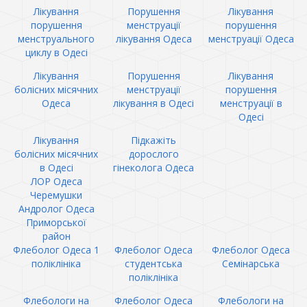
Лікування
Порушення
Лікування
порушення
менструації
порушення
менструального
лікування Одеса
менструації Одеса
циклу в Одесі
Лікування
Порушення
Лікування
болісних місячних
менструації
порушення
Одеса
лікування в Одесі
менструації в
Одесі
Лікування
Підкажіть
болісних місячних
дорослого
в Одесі
гінеколога Одеса
ЛОР Одеса
Черемушки
Андролог Одеса
Приморської
район
Флеболог Одеса 1
Флеболог Одеса
Флеболог Одеса
поліклініка
студентська
Семінарська
поліклініка
Флебологи на
Флеболог Одеса
Флебологи на