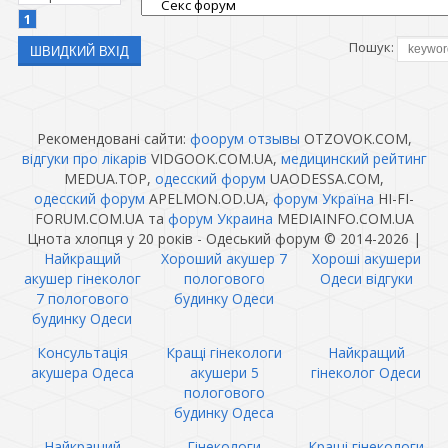
1
Пошук:
Рекомендовані сайти:
фоорум отзывы
OTZOVOK.COM,
відгуки про лікарів
VIDGOOK.COM.UA,
медицинский рейтинг
MEDUA.TOP,
одесский форум
UAODESSA.COM,
одесский форум
APELMON.OD.UA,
форум Україна
HI-FI-
FORUM.COM.UA та
форум Украина
MEDIAINFO.COM.UA
Цнота хлопця у 20 років - Одеський форум © 2014-2026
|
Найкращий
Хороший акушер 7
Хороші акушери
акушер гінеколог
пологового
Одеси відгуки
7 пологового
будинку Одеси
будинку Одеси
Консультація
Кращі гінекологи
Найкращий
акушера Одеса
акушери 5
гінеколог Одеси
пологового
будинку Одеса
Найкращий
Гінекологи
Кращі гінекологи