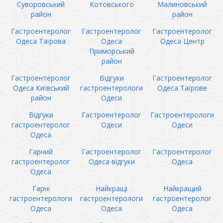
Суворовський
Котовського
Малиновський
район
район
Гастроентеролог
Гастроентеролог
Гастроентеролог
Одеса Таїрова
Одеса
Одеса Центр
Приморський
район
Гастроентеролог
Відгуки
Гастроентеролог
Одеса Київський
гастроентерологи
Одеса Таїрове
район
Одеси
Відгуки
Гастроентеролог
Гастроентерологи
гастроентеролог
Одеси
Одеси
Одеса
Гарний
Гастроентеролог
Гастроентеролог
гастроентеролог
Одеса відгуки
Одеса
Одеса
Гарні
Найкращі
Найкращий
гастроентерологи
гастроентерологи
гастроентеролог
Одеса
Одеса
Одеса