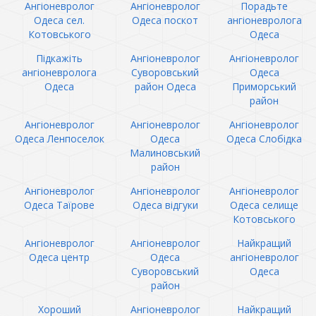
Ангіоневролог
Ангіоневролог
Порадьте
Одеса сел.
Одеса поскот
ангіоневролога
Котовського
Одеса
Підкажіть
Ангіоневролог
Ангіоневролог
ангіоневролога
Суворовський
Одеса
Одеса
район Одеса
Приморський
район
Ангіоневролог
Ангіоневролог
Ангіоневролог
Одеса Ленпоселок
Одеса
Одеса Слобідка
Малиновський
район
Ангіоневролог
Ангіоневролог
Ангіоневролог
Одеса Таїрове
Одеса відгуки
Одеса селище
Котовського
Ангіоневролог
Ангіоневролог
Найкращий
Одеса центр
Одеса
ангіоневролог
Суворовський
Одеса
район
Хороший
Ангіоневролог
Найкращий