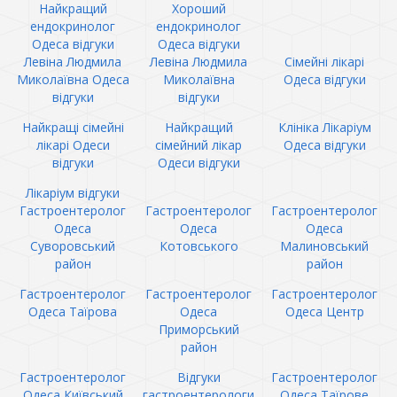
Найкращий
Хороший
ендокринолог
ендокринолог
Одеса відгуки
Одеса відгуки
Левіна Людмила
Левіна Людмила
Сімейні лікарі
Миколаївна Одеса
Миколаївна
Одеса відгуки
відгуки
відгуки
Найкращі сімейні
Найкращий
Клініка Лікаріум
лікарі Одеси
сімейний лікар
Одеса відгуки
відгуки
Одеси відгуки
Лікаріум відгуки
Гастроентеролог
Гастроентеролог
Гастроентеролог
Одеса
Одеса
Одеса
Суворовський
Котовського
Малиновський
район
район
Гастроентеролог
Гастроентеролог
Гастроентеролог
Одеса Таїрова
Одеса
Одеса Центр
Приморський
район
Гастроентеролог
Відгуки
Гастроентеролог
Одеса Київський
гастроентерологи
Одеса Таїрове