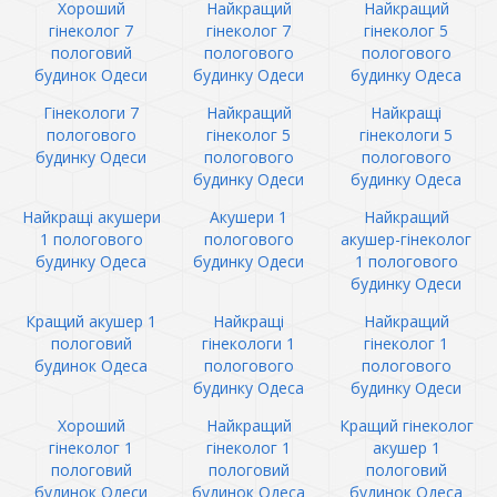
Хороший
Найкращий
Найкращий
гінеколог 7
гінеколог 7
гінеколог 5
пологовий
пологового
пологового
будинок Одеси
будинку Одеси
будинку Одеса
Гінекологи 7
Найкращий
Найкращі
пологового
гінеколог 5
гінекологи 5
будинку Одеси
пологового
пологового
будинку Одеси
будинку Одеса
Найкращі акушери
Акушери 1
Найкращий
1 пологового
пологового
акушер-гінеколог
будинку Одеса
будинку Одеси
1 пологового
будинку Одеси
Кращий акушер 1
Найкращі
Найкращий
пологовий
гінекологи 1
гінеколог 1
будинок Одеса
пологового
пологового
будинку Одеса
будинку Одеси
Хороший
Найкращий
Кращий гінеколог
гінеколог 1
гінеколог 1
акушер 1
пологовий
пологовий
пологовий
будинок Одеси
будинок Одеса
будинок Одеса