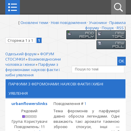
[
Оновлені теми
·
Нові повідомлення
·
Учасники
·
Правила
форуму
·
Пошук
·
RSS
]
Сторінка
1
з
1
1
Одеський форум
»
ФОРУМ
СТОСУНКИ
»
Взаємовідносини
чоловіка і жінки
»
Парфуми з
феромонами: наукові факти і
хибні уявлення
ПАРФУМИ З ФЕРОМОНАМИ: НАУКОВІ ФАКТИ І ХИБНІ
УЯВЛЕННЯ
urbanflowerslinks
Повідомлення #
1
Рядовий
Тема феромонів у парфумерії
давно обросла легендами. Одні
Група: Користувачі
вважають такі аромати таємною
Повідомлень:
11
зброєю спокуси, інші —