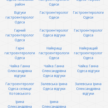
район
Одеси
Відгуки
Гастроентеролог
Гастроентерологи
гастроентеролог
Одеси
Одеси
Одеса
Гарний
Гастроентеролог
Гастроентеролог
гастроентеролог
Одеса відгуки
Одеса
Одеса
Гарні
Найкращі
Найкращий
гастроентерологи
гастроентерологи
гастроентеролог
Одеса
Одеса
Одеса
Чайка Ганна
Чайка Ганна
Чайка Ганна
Олександрівна
Олександрівна
Одеса відгуки
відгуки
Одеса відгуки
Гастроентеролог
Залевська Ірина
Залевська Ірина
Одеса селище
Одеса відгуки
Олександрівна
Котовського
відгуки
Ірина
Ірина
Олександрівна
Олександрівна