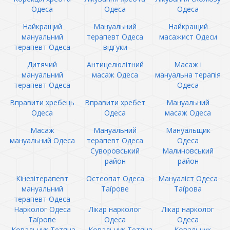
Одеса
Одеса
Одеса
Найкращий
Мануальний
Найкращий
мануальний
терапевт Одеса
масажист Одеси
терапевт Одеса
відгуки
Дитячий
Антицелюлітний
Масаж і
мануальний
масаж Одеса
мануальна терапія
терапевт Одеса
Одеса
Вправити хребець
Вправити хребет
Мануальний
Одеса
Одеса
масаж Одеса
Масаж
Мануальний
Мануальщик
мануальний Одеса
терапевт Одеса
Одеса
Суворовський
Малиновський
район
район
Кінезітерапевт
Остеопат Одеса
Мануаліст Одеса
мануальний
Таїрове
Таїрова
терапевт Одеса
Нарколог Одеса
Лікар нарколог
Лікар нарколог
Таїрове
Одеса
Одеса
Ковальчук Тетяна
Ковальчук Тетяна
Ковальчук