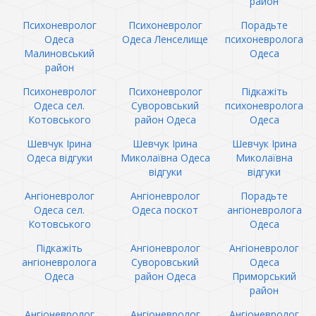
район
Психоневролог
Психоневролог
Порадьте
Одеса
Одеса Ленселище
психоневролога
Малиновський
Одеса
район
Психоневролог
Психоневролог
Підкажіть
Одеса сел.
Суворовський
психоневролога
Котовського
район Одеса
Одеса
Шевчук Ірина
Шевчук Ірина
Шевчук Ірина
Одеса відгуки
Миколаївна Одеса
Миколаївна
відгуки
відгуки
Ангіоневролог
Ангіоневролог
Порадьте
Одеса сел.
Одеса поскот
ангіоневролога
Котовського
Одеса
Підкажіть
Ангіоневролог
Ангіоневролог
ангіоневролога
Суворовський
Одеса
Одеса
район Одеса
Приморський
район
Ангіоневролог
Ангіоневролог
Ангіоневролог