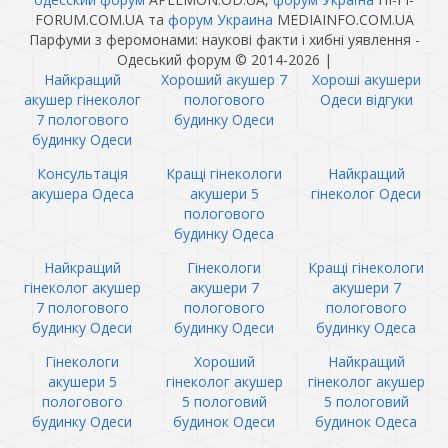
FORUM.COM.UA та
форум Украина
MEDIAINFO.COM.UA
Парфуми з феромонами: наукові факти і хибні уявлення -
Одеський форум © 2014-2026
|
Найкращий
Хороший акушер 7
Хороші акушери
акушер гінеколог
пологового
Одеси відгуки
7 пологового
будинку Одеси
будинку Одеси
Консультація
Кращі гінекологи
Найкращий
акушера Одеса
акушери 5
гінеколог Одеси
пологового
будинку Одеса
Найкращий
Гінекологи
Кращі гінекологи
гінеколог акушер
акушери 7
акушери 7
7 пологового
пологового
пологового
будинку Одеси
будинку Одеси
будинку Одеса
Гінекологи
Хороший
Найкращий
акушери 5
гінеколог акушер
гінеколог акушер
пологового
5 пологовий
5 пологовий
будинку Одеси
будинок Одеси
будинок Одеса