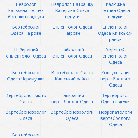
Невролог
Невролог Патрашку
Калюжна
Калюжна Тетяна
Катерина Одеса
Тетяна Одеса
Євгенівна відгуки
відгуки
відгуки
Вертебролог
Епілептолог Одеса
Епілептолог
Одеса Таїрове
Таїрове
Одеса Київський
район
Найкращий
Найкращий
Хороший
епілептолог Одеса
епілептолог Одеси
епілептолог
Одеса
Вертебролог
Вертебролог Одеса
Консультація
Одеса Черемушки
Київський район
вертебролога
Одеса
Вертебролог місто
Найкращий
Вертебролог
Одеса
вертебролог Одеса
Одеса відгуки
Вертеброневролог
Вертеброневрологи
Невропатологи
Одеса
Одеса
вертебрологи
Одеса
Вертебролог