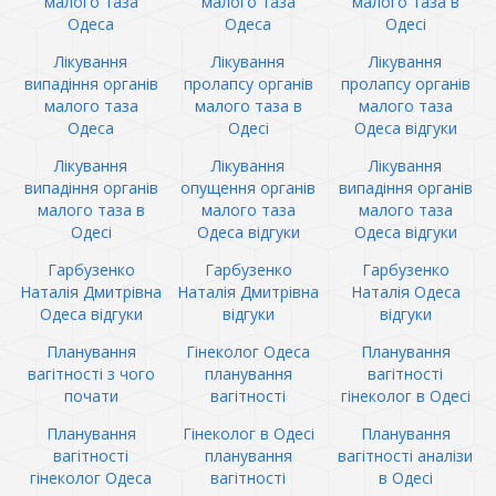
малого таза
малого таза
малого таза в
Одеса
Одеса
Одесі
Лікування
Лікування
Лікування
випадіння органів
пролапсу органів
пролапсу органів
малого таза
малого таза в
малого таза
Одеса
Одесі
Одеса відгуки
Лікування
Лікування
Лікування
випадіння органів
опущення органів
випадіння органів
малого таза в
малого таза
малого таза
Одесі
Одеса відгуки
Одеса відгуки
Гарбузенко
Гарбузенко
Гарбузенко
Наталія Дмитрівна
Наталія Дмитрівна
Наталія Одеса
Одеса відгуки
відгуки
відгуки
Планування
Гінеколог Одеса
Планування
вагітності з чого
планування
вагітності
почати
вагітності
гінеколог в Одесі
Планування
Гінеколог в Одесі
Планування
вагітності
планування
вагітності аналізи
гінеколог Одеса
вагітності
в Одесі