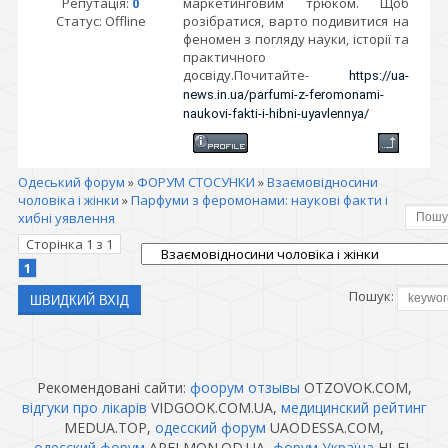
Репутація:
0
маркетинговим трюком. Щоб
Статус:
Offline
розібратися, варто подивитися на
феномен з погляду науки, історії та
практичного
досвіду.Почитайте-
https://ua-
news.in.ua/parfumi-z-feromonami-
naukovi-fakti-i-hibni-uyavlennya/
Одеський форум
»
ФОРУМ СТОСУНКИ
»
Взаємовідносини
чоловіка і жінки
»
Парфуми з феромонами: наукові факти і
хибні уявлення
Сторінка
1
з
1
1
Пошук:
Рекомендовані сайти:
фоорум отзывы
OTZOVOK.COM,
відгуки про лікарів
VIDGOOK.COM.UA,
медицинский рейтинг
MEDUA.TOP,
одесский форум
UAODESSA.COM,
одесский форум
APELMON.OD.UA,
форум Україна
HI-FI-