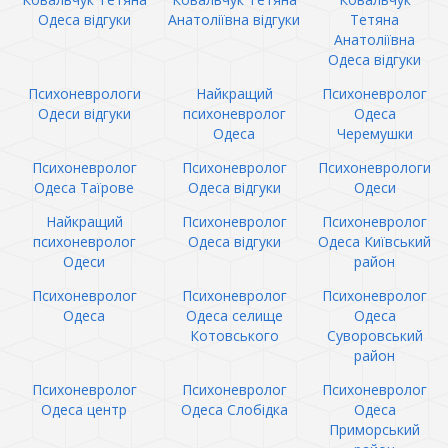
Одеса відгуки
Анатоліївна відгуки
Тетяна
Анатоліївна
Одеса відгуки
Психоневрологи
Найкращий
Психоневролог
Одеси відгуки
психоневролог
Одеса
Одеса
Черемушки
Психоневролог
Психоневролог
Психоневрологи
Одеса Таїрове
Одеса відгуки
Одеси
Найкращий
Психоневролог
Психоневролог
психоневролог
Одеса відгуки
Одеса Київський
Одеси
район
Психоневролог
Психоневролог
Психоневролог
Одеса
Одеса селище
Одеса
Котовського
Суворовський
район
Психоневролог
Психоневролог
Психоневролог
Одеса центр
Одеса Слобідка
Одеса
Приморський