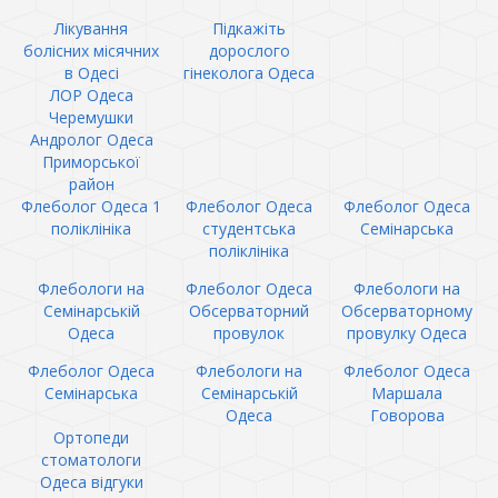
Лікування
Підкажіть
болісних місячних
дорослого
в Одесі
гінеколога Одеса
ЛОР Одеса
Черемушки
Андролог Одеса
Приморської
район
Флеболог Одеса 1
Флеболог Одеса
Флеболог Одеса
поліклініка
студентська
Семінарська
поліклініка
Флебологи на
Флеболог Одеса
Флебологи на
Семінарській
Обсерваторний
Обсерваторному
Одеса
провулок
провулку Одеса
Флеболог Одеса
Флебологи на
Флеболог Одеса
Семінарська
Семінарській
Маршала
Одеса
Говорова
Ортопеди
стоматологи
Одеса відгуки