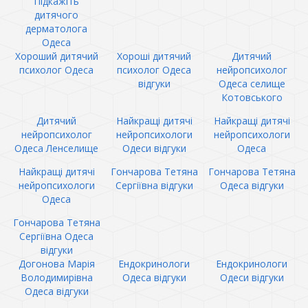
Підкажіть
дитячого
дерматолога
Одеса
Хороший дитячий
Хороші дитячий
Дитячий
психолог Одеса
психолог Одеса
нейропсихолог
відгуки
Одеса селище
Котовського
Дитячий
Найкращі дитячі
Найкращі дитячі
нейропсихолог
нейропсихологи
нейропсихологи
Одеса Ленселище
Одеси відгуки
Одеса
Найкращі дитячі
Гончарова Тетяна
Гончарова Тетяна
нейропсихологи
Сергіївна відгуки
Одеса відгуки
Одеса
Гончарова Тетяна
Сергіївна Одеса
відгуки
Догонова Марія
Ендокринологи
Ендокринологи
Володимирівна
Одеса відгуки
Одеси відгуки
Одеса відгуки