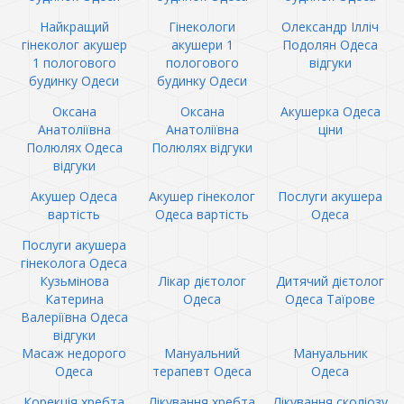
Найкращий
Гінекологи
Олександр Ілліч
гінеколог акушер
акушери 1
Подолян Одеса
1 пологового
пологового
відгуки
будинку Одеси
будинку Одеси
Оксана
Оксана
Акушерка Одеса
Анатоліївна
Анатоліївна
ціни
Полюлях Одеса
Полюлях відгуки
відгуки
Акушер Одеса
Акушер гінеколог
Послуги акушера
вартість
Одеса вартість
Одеса
Послуги акушера
гінеколога Одеса
Кузьмінова
Лікар дієтолог
Дитячий дієтолог
Катерина
Одеса
Одеса Таїрове
Валеріївна Одеса
відгуки
Масаж недорого
Мануальний
Мануальник
Одеса
терапевт Одеса
Одеса
Корекція хребта
Лікування хребта
Лікування сколіозу