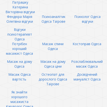
Патрашку
Катерина
Вікторівна відгуки
Фендюра Марія
Психоаналітик
Психолог Одеса
Олегівна відгуки
Одеса Таїрове
відгуки
Відгуки
психотерапевт
Одеса
Потрібен
Масаж спини
Костоправ Одеса
хороший
Одеса
масажист Одеса
Масаж на дому
Масаж на дому
Розслаблювальний
Одеса
Одеса ціни
масаж Одеса
Масаж Одеса
Остеопат для
Досвідчений
вартість
дорослого Одеса
мануаліст Одеса
Таїрове
Як знайти
хорошого
масажиста
Кардіолог Одеса