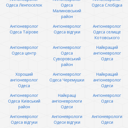
Одеса Ленпоселок
Одеса
Одеса Слобідка
Малиновський
район
Ангіоневролог
Ангіоневролог
Ангіоневролог
Одеса Таїрове
Одеса відгуки
Одеса селище
Котовського
Ангіоневролог
Ангіоневролог
Найкращий
Одеса центр
Одеса
ангіоневролог
Суворовський
Одеса
район
Хороший
Ангіоневролог
Найкращий
ангіоневролог
Одеса Черемушки
ангіоневролог
Одеса
Одеси
Ангіоневролог
Найкращі
Ангіоневролог
Одеса Київський
ангіоневрологи
Одеса
район
Одеси
Ангіоневролог
Ангіоневрологи
Ангіоневрологи
Одеса відгуки
Одеси відгуки
Одеси