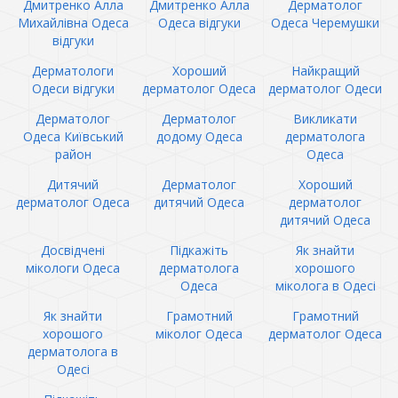
Дмитренко Алла
Дмитренко Алла
Дерматолог
Михайлівна Одеса
Одеса відгуки
Одеса Черемушки
відгуки
Дерматологи
Хороший
Найкращий
Одеси відгуки
дерматолог Одеса
дерматолог Одеси
Дерматолог
Дерматолог
Викликати
Одеса Київський
додому Одеса
дерматолога
район
Одеса
Дитячий
Дерматолог
Хороший
дерматолог Одеса
дитячий Одеса
дерматолог
дитячий Одеса
Досвідчені
Підкажіть
Як знайти
мікологи Одеса
дерматолога
хорошого
Одеса
міколога в Одесі
Як знайти
Грамотний
Грамотний
хорошого
міколог Одеса
дерматолог Одеса
дерматолога в
Одесі