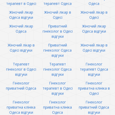
терапевт в Одесі
терапевт Одеса
Одеса
Жіночий лікар
Жіночий лікар в
Жіночий лікар в
Одеса відгуки
Одесі
Одесі
Жіночий лікар
Приватний
Жіночий лікар
Одеса
гінеколог в Одесі
Одеса відгуки
відгуки
Жіночий лікар в
Приватний
Жіночий лікар в
Одесі відгуки
гінеколог Одеса
Одесі відгуки
відгуки
Терапевт
Терапевт
Гінеколог
гінеколог в Одесі
гінеколог Одеса
терапевт Одеса
відгуки
відгуки
відгуки
Гінеколог
Гінеколог
Гінеколог
приватний Одеса
терапевт в Одесі
приватна клініка в
відгуки
Одесі
Гінеколог
Гінеколог
Гінеколог
приватна клініка
приватна клініка
приватний Одеса
Одеса відгуки
Одеса
відгуки