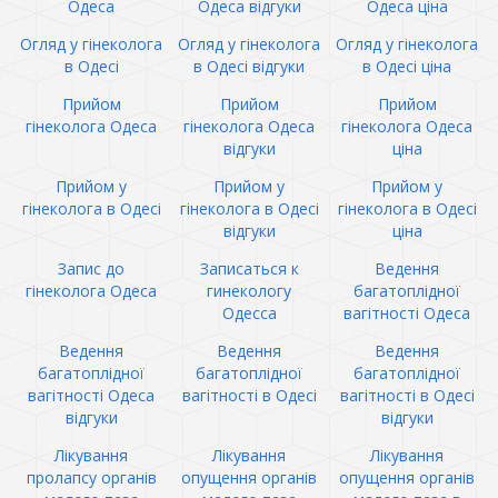
Одеса
Одеса відгуки
Одеса ціна
Огляд у гінеколога
Огляд у гінеколога
Огляд у гінеколога
в Одесі
в Одесі відгуки
в Одесі ціна
Прийом
Прийом
Прийом
гінеколога Одеса
гінеколога Одеса
гінеколога Одеса
відгуки
ціна
Прийом у
Прийом у
Прийом у
гінеколога в Одесі
гінеколога в Одесі
гінеколога в Одесі
відгуки
ціна
Запис до
Записаться к
Ведення
гінеколога Одеса
гинекологу
багатоплідної
Одесса
вагітності Одеса
Ведення
Ведення
Ведення
багатоплідної
багатоплідної
багатоплідної
вагітності Одеса
вагітності в Одесі
вагітності в Одесі
відгуки
відгуки
Лікування
Лікування
Лікування
пролапсу органів
опущення органів
опущення органів