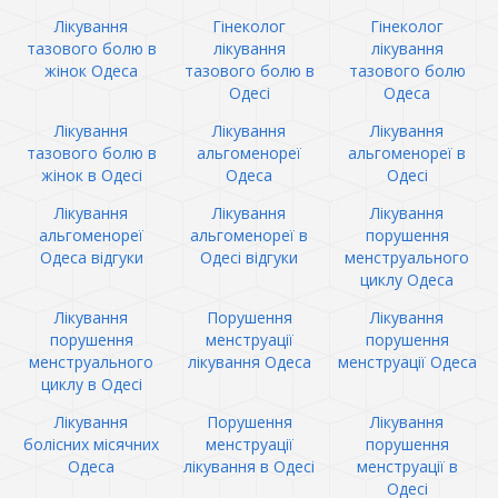
Лікування
Гінеколог
Гінеколог
тазового болю в
лікування
лікування
жінок Одеса
тазового болю в
тазового болю
Одесі
Одеса
Лікування
Лікування
Лікування
тазового болю в
альгоменореї
альгоменореї в
жінок в Одесі
Одеса
Одесі
Лікування
Лікування
Лікування
альгоменореї
альгоменореї в
порушення
Одеса відгуки
Одесі відгуки
менструального
циклу Одеса
Лікування
Порушення
Лікування
порушення
менструації
порушення
менструального
лікування Одеса
менструації Одеса
циклу в Одесі
Лікування
Порушення
Лікування
болісних місячних
менструації
порушення
Одеса
лікування в Одесі
менструації в
Одесі