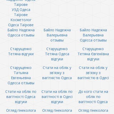
Таїрове
УЗД Одеса
Таїрове
Косметолог
Одеса Таїрове
Байло Надежна
Байло Надежна
Байло Надежна
Одесса отзывы
Валерьевна
Валерьевна
отзывы
Одесса отзывы
Старущенко
Старущенко
Старущенко
Тетяна відгуки
Тетяна Одеса
Тетяна Євгеніївна
відгуки
відгуки
Старущенко
Стати на облік у
Стати на облік у
Татьяна
зв'язку з
зв'язку з
Евгеньевна
вагітністю Одеса
вагітністю в Одесі
Одесса отзывы
Стати на облік по
Стати на облік по
До кого стати на
вагітності Одеса
вагітності в Одесі
облік по
відгуки
відгуки
вагітності Одеса
Огляд гінеколога
Огляд гінеколога
Огляд гінеколога