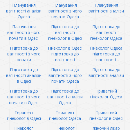
Планування
Планування
Планування
вагітності аналізи
вагітності з чого
вагітності аналізи
Одеса
почати Одеса
Планування
Підготовка до
Підготовка до
вагітності з чого
вагітності
вагітності
почати в Одесі
гінеколог в Одесі
гінеколог Одеса
Підготовка до
Гінеколог в Одесі
Гінеколог Одеса
вагітності з чого
підготовка до
підготовка до
почати
вагітності
вагітності
Підготовка до
Підготовка до
Підготовка до
вагітності аналізи
вагітності з чого
вагітності аналізи
в Одесі
почати Одеса
Підготовка до
Підготовка до
Приватний
вагітності з чого
вагітності аналізи
гінеколог Одеса
почати в Одесі
Одеса
Терапевт
Терапевт
Приватний
гінеколог в Одесі
гінеколог Одеса
гінеколог в Одесі
Гінеколог
Гінеколог
Жіночий лікар