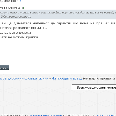
домлення #
8
тата
Аліночка
(
)
щати можна тільки в тому разі, якщо Ваш партнер усвідомив, що він не правий, і 
е буде повторюватися.
 ви це дізнаєтеся напевно? де гарантія, що вона не бреше? ви
нитися, розкаявся він чи ні...
що це все відмазки!
ати не можна і крапка.
мовідносини чоловіка і жінки
»
Чи прощати зраду
(чи варто прощати 
OTZOVOK.COM,
відгуки про лікарів
VIDGOOK.COM.UA,
медицинск