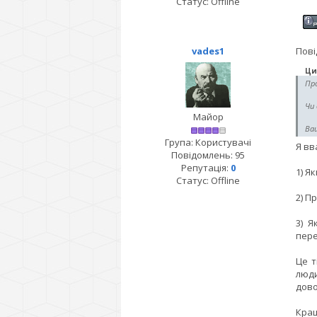
Статус:
Offline
vades1
Пові
Ци
Про
Чи 
Майор
Ва
Група: Користувачі
Я вв
Повідомлень:
95
Репутація:
0
1) Я
Статус:
Offline
2) П
3) Я
пере
Це т
люди
дово
Кращ