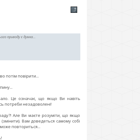
го приводу є думка...
о потім повірити...
пину...
чало. Це означає, що якщо Ви навіть
ісь потреби незадоволені!
раду?! Але Ви маєте розуміти, що якщо
(змінити). Вам доведеться самому собі
 може повториться...
!