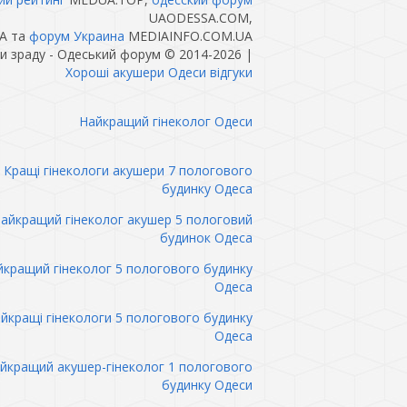
UAODESSA.COM,
A та
форум Украина
MEDIAINFO.COM.UA
и зраду - Одеський форум © 2014-2026
|
Хороші акушери Одеси відгуки
Найкращий гінеколог Одеси
Кращі гінекологи акушери 7 пологового
будинку Одеса
айкращий гінеколог акушер 5 пологовий
будинок Одеса
кращий гінеколог 5 пологового будинку
Одеса
йкращі гінекологи 5 пологового будинку
Одеса
йкращий акушер-гінеколог 1 пологового
будинку Одеси