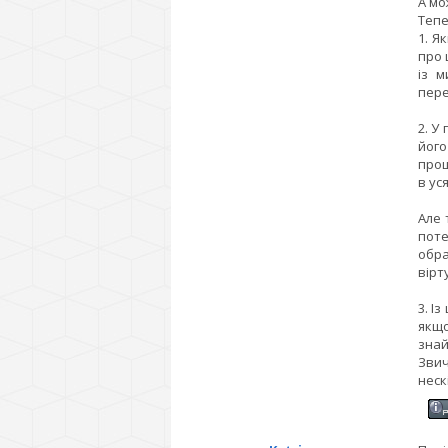
А мо
Тепе
1. Я
про 
із м
пере
2. У
його
прощ
в ус
Але 
поте
обра
вірт
3. І
якщо
знай
Звич
неск