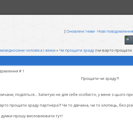
[
Оновлені теми
·
Нові повідомленн
мовідносини чоловіка і жінки
»
Чи прощати зраду
(чи варто прощати 
домлення #
1
Прощати чи зраду?!
мчани, поділіться... Запитую не для себе особисто, у мене з цього при
арто прощати зраду партнера?! Чи то дівчина, чи то хлопець, без різн
 думки прошу висловлювати тут!