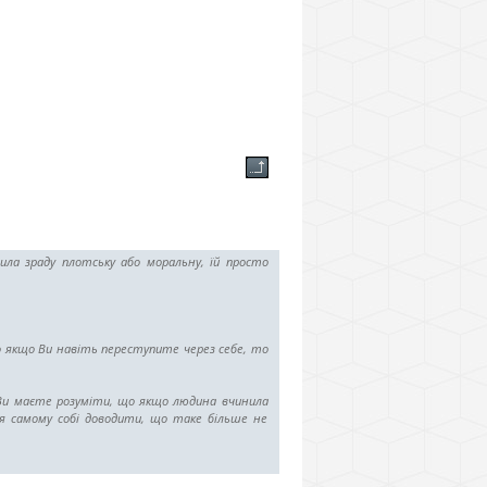
ла зраду плотську або моральну, їй просто
що якщо Ви навіть переступите через себе, то
 Ви маєте розуміти, що якщо людина вчинила
я самому собі доводити, що таке більше не