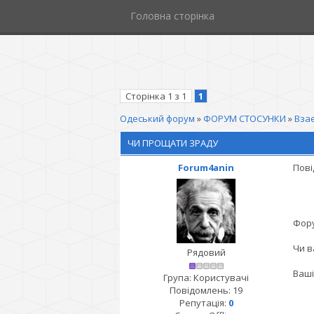
Головна сторінка
Сторінка
1
з
1
1
Одеський форум
»
ФОРУМ СТОСУНКИ
»
Взає
ЧИ ПРОЩАТИ ЗРАДУ
Forum4anin
Пові
Фору
Чи в
Рядовий
Ваші
Група: Користувачі
Повідомлень:
19
Репутація:
0