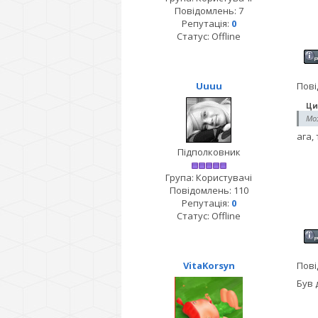
Повідомлень:
7
Репутація:
0
Статус:
Offline
Uuuu
Пові
Ци
Мож
ага,
Підполковник
Група: Користувачі
Повідомлень:
110
Репутація:
0
Статус:
Offline
VitaKorsyn
Пові
Був 