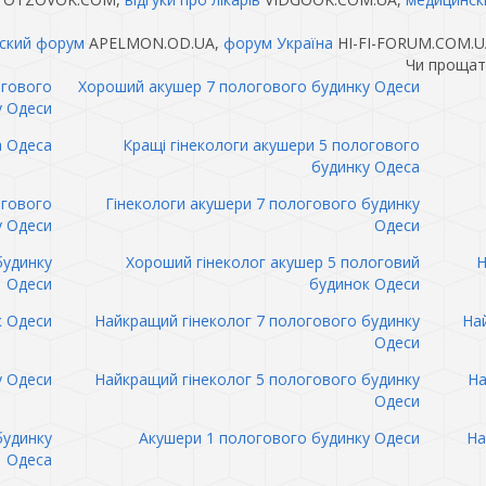
ский форум
APELMON.OD.UA,
форум Україна
HI-FI-FORUM.COM.U
Чи прощат
огового
Хороший акушер 7 пологового будинку Одеси
у Одеси
а Одеса
Кращі гінекологи акушери 5 пологового
будинку Одеса
огового
Гінекологи акушери 7 пологового будинку
у Одеси
Одеси
будинку
Хороший гінеколог акушер 5 пологовий
Н
Одеси
будинок Одеси
к Одеси
Найкращий гінеколог 7 пологового будинку
Най
Одеси
у Одеси
Найкращий гінеколог 5 пологового будинку
На
Одеси
будинку
Акушери 1 пологового будинку Одеси
На
Одеса