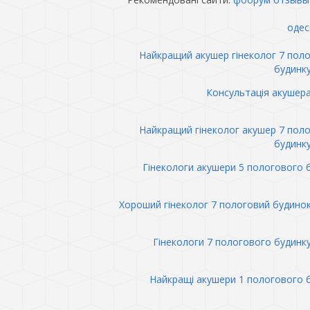
одес
Найкращий акушер гінеколог 7 пол
будинк
Консультація акушер
Найкращий гінеколог акушер 7 пол
будинк
Гінекологи акушери 5 пологового 
Хороший гінеколог 7 пологовий будино
Гінекологи 7 пологового будинк
Найкращі акушери 1 пологового 