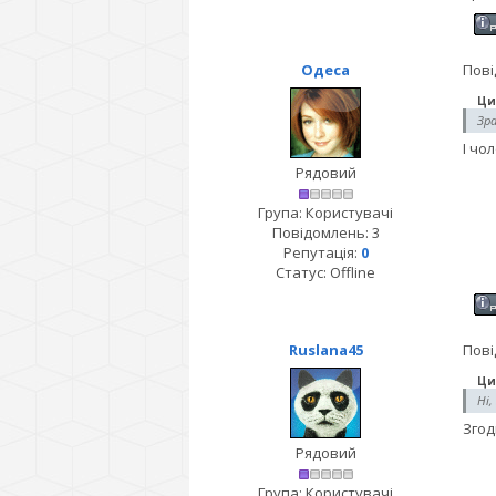
Одеса
Пові
Ци
Зра
І чо
Рядовий
Група: Користувачі
Повідомлень:
3
Репутація:
0
Статус:
Offline
Ruslana45
Пові
Ци
Ні,
Згод
Рядовий
Група: Користувачі