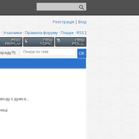
Реєстрація
|
Вхід
я
·
Учасники
·
Правила форуму
·
Пошук
·
RSS
]
зраду?!)
воду є думка...
иці.