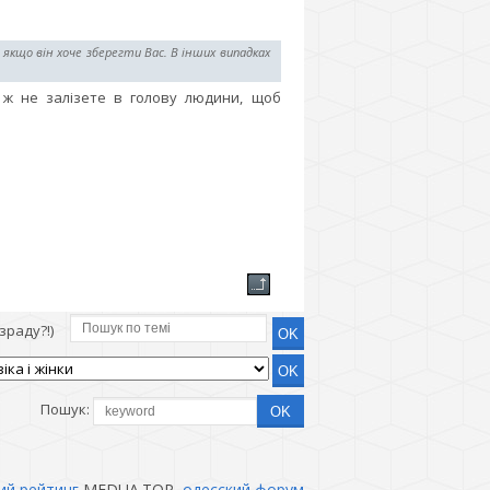
якщо він хоче зберегти Вас. В інших випадках
 ж не залізете в голову людини, щоб
зраду?!)
Пошук:
ий рейтинг
MEDUA.TOP,
одесский форум