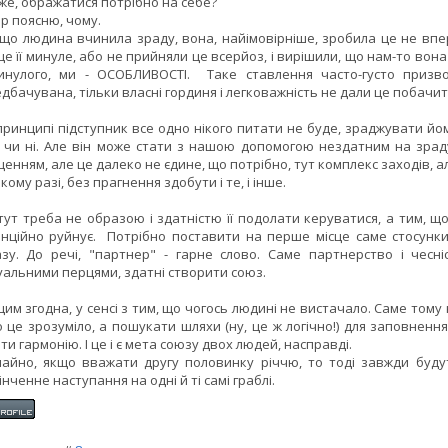
же, ображатися потрібно на себе?
р поясню, чому.
кщо людина вчинила зраду, вона, найімовірніше, зробила це не впер
це її минуле, або не прийняли це всерйоз, і вирішили, що нам-то вон
инулого, ми - ОСОБЛИВОСТІ. Таке ставлення часто-густо призв
дбачувана, тільки власні гординя і легковажність не дали це побачит
 принципі підступник все одно нікого питати не буде, зраджувати йо
 чи ні. Але він може стати з нашою допомогою нездатним на зраду.
енням, але це далеко не єдине, що потрібно, тут комплекс заходів, ал
якому разі, без прагнення здобути і те, і інше.
тут треба не образою і здатністю її подолати керуватися, а тим, що
нційно руйнує. Потрібно поставити на перше місце саме стосунки
зу. До речі, "партнер" - гарне слово. Саме партнерство і чесні
уальними перцями, здатні створити союз.
з цим згодна, у сенсі з тим, що чогось людині не вистачало. Саме том
 це зрозуміло, а пошукати шляхи (ну, це ж логічно!) для заповнення
ти гармонію. І це і є мета союзу двох людей, насправді.
айно, якщо вважати другу половинку річчю, то тоді завжди буду
інченне наступання на одні й ті самі граблі.