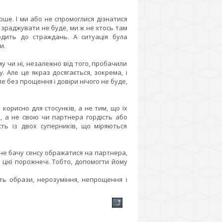
ше. І ми або не спромоглися дізнатися
а зраджувати не буде, ми ж не хтось там
одить до страждань. А ситуація була
и.
му чи ні, незалежно від того, пробачили
 Але це якраз досягається, зокрема, і
е без прощення і довіри нічого не буде,
 корисно для стосунків, а не тим, що їх
, а не свою чи партнера гордість або
сть із двох суперників, що міряються
у не бачу сенсу ображатися на партнера,
 цієї порожнечі. Тобто, допомогти йому
ть образи, нерозуміння, непрощення і