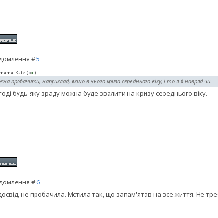
домлення #
5
тата
Kate
(
)
на пробачити, наприклад, якщо в нього криза середнього віку, і то я б навряд чи.
 тоді будь-яку зраду можна буде звалити на кризу середнього віку.
домлення #
6
досвід, не пробачила. Мстила так, що запам'ятав на все життя. Не тр