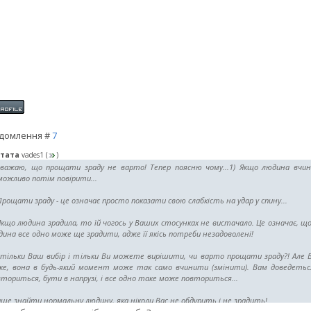
домлення #
7
тата
vades1
(
)
вважаю, що прощати зраду не варто! Тепер поясню чому...1) Якщо людина вчини
ожливо потім повірити...
Прощати зраду - це означає просто показати свою слабкість на удар у спину...
Якщо людина зрадила, то їй чогось у Ваших стосунках не вистачало. Це означає, 
ина все одно може ще зрадити, адже її якісь потреби незадоволені!
 тільки Ваш вибір і тільки Ви можете вирішити, чи варто прощати зраду?! Але
ке, вона в будь-який момент може так само вчинити (змінити). Вам доведетьс
ториться, бути в напрузі, і все одно таке може повториться...
ще знайти нормальну людину, яка ніколи Вас не обдурить і не зрадить!