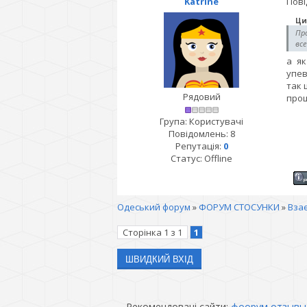
Katrine
Пові
Ци
Про
вс
а як
упев
так 
Рядовий
прощ
Група: Користувачі
Повідомлень:
8
Репутація:
0
Статус:
Offline
Одеський форум
»
ФОРУМ СТОСУНКИ
»
Взає
Сторінка
1
з
1
1
Рекомендовані сайти:
фоорум отзывы