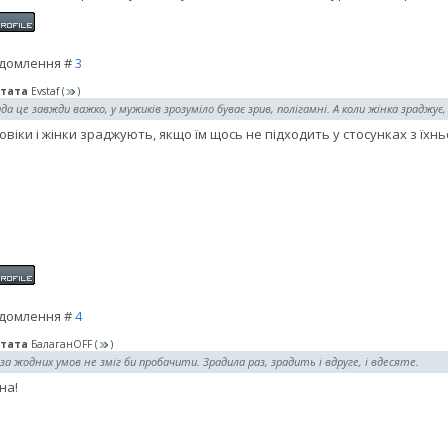
домлення #
3
тата
Evstaf
(
)
да це завжди важко, у мужиків зрозуміло буває зрив, полігамні. А коли жінка зраджує
ловіки і жінки зраджують, якщо їм щось не підходить у стосунках з їх
домлення #
4
тата
БалаганOFF
(
)
 за жодних умов не зміг би пробачити. Зрадила раз, зрадить і вдруге, і вдесяте.
на!