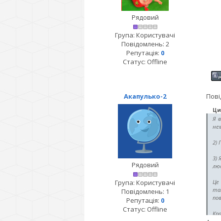
Рядовий
Група: Користувачі
Повідомлень:
2
Репутація:
0
Статус:
Offline
Акапулько-2
Пові
Ци
Я 
нем
2) 
3) 
Рядовий
люд
Група: Користувачі
Це
та
Повідомлень:
1
пов
Репутація:
0
Статус:
Offline
Кра