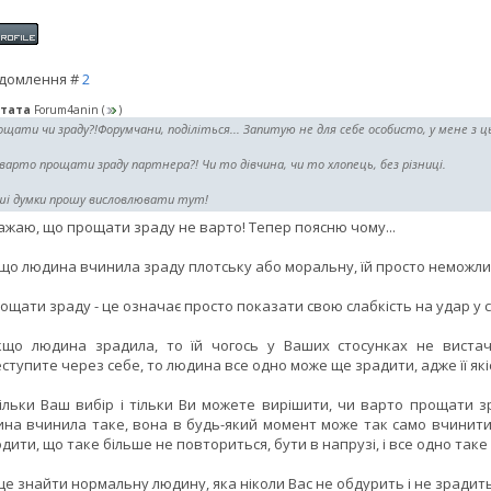
домлення #
2
тата
Forum4anin
(
)
щати чи зраду?!Форумчани, поділіться... Запитую не для себе особисто, у мене з цьо
варто прощати зраду партнера?! Чи то дівчина, чи то хлопець, без різниці.
ші думки прошу висловлювати тут!
ажаю, що прощати зраду не варто! Тепер поясню чому...
кщо людина вчинила зраду плотську або моральну, їй просто неможлив
рощати зраду - це означає просто показати свою слабкість на удар у с
кщо людина зрадила, то їй чогось у Ваших стосунках не виста
ступите через себе, то людина все одно може ще зрадити, адже її як
ільки Ваш вибір і тільки Ви можете вирішити, чи варто прощати з
на вчинила таке, вона в будь-який момент може так само вчинити 
дити, що таке більше не повториться, бути в напрузі, і все одно таке
е знайти нормальну людину, яка ніколи Вас не обдурить і не зрадить