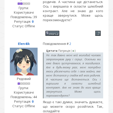
родичів. А частина ще дістанеться.
Ось і вирішила я скласти шлюбний
Група:
контракт. Але не знаю до кого
Користувачі
краще звернутися. Може щось
Повідомлень:
39
порекомендуєте?
Репутація:
0
Статус:
Offline
Elen4ik
Повідомлення #
2
Цитата
Патриція
(
)
Не так давно мені мій молодий чоловік
запропонував руку і серце. Оскільки ми
вже довго зустрічаємося, я погодилася.
Але в будь-якому разі, мені потрібно
якось убезпечити себе і своє майно, яке
мені дісталося у спадок від моїх родичів.
Рядовий
А частина ще дістанеться. Ось і
вирішила я скласти шлюбний
Група:
контракт. Але не знаю до кого краще
звернутися. Може щось
Користувачі
порекомендуєте?
Повідомлень:
44
Репутація:
0
Якщо є такі думки, значить думаєте,
Статус:
Offline
що можете скоро розійтися. Так,
складайте