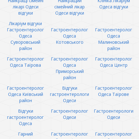
Найкращі сімейні
Найкращий
Клініка Лікаріум
лікарі Одеси
сімейний лікар
Одеса відгуки
відгуки
Одеси відгуки
Лікаріум відгуки
Гастроентеролог
Гастроентеролог
Гастроентеролог
Одеса
Одеса
Одеса
Суворовський
Котовського
Малиновський
район
район
Гастроентеролог
Гастроентеролог
Гастроентеролог
Одеса Таїрова
Одеса
Одеса Центр
Приморський
район
Гастроентеролог
Відгуки
Гастроентеролог
Одеса Київський
гастроентерологи
Одеса Таїрове
район
Одеси
Відгуки
Гастроентеролог
Гастроентерологи
гастроентеролог
Одеси
Одеси
Одеса
Гарний
Гастроентеролог
Гастроентеролог