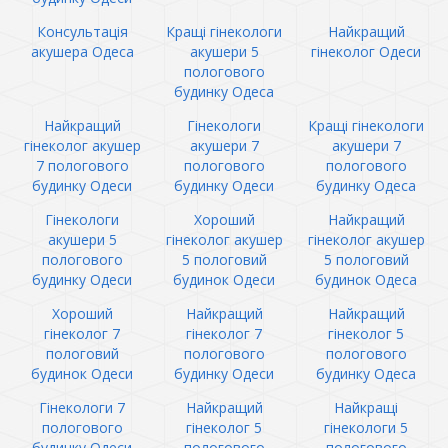
Консультація
Кращі гінекологи
Найкращий
акушера Одеса
акушери 5
гінеколог Одеси
пологового
будинку Одеса
Найкращий
Гінекологи
Кращі гінекологи
гінеколог акушер
акушери 7
акушери 7
7 пологового
пологового
пологового
будинку Одеси
будинку Одеси
будинку Одеса
Гінекологи
Хороший
Найкращий
акушери 5
гінеколог акушер
гінеколог акушер
пологового
5 пологовий
5 пологовий
будинку Одеси
будинок Одеси
будинок Одеса
Хороший
Найкращий
Найкращий
гінеколог 7
гінеколог 7
гінеколог 5
пологовий
пологового
пологового
будинок Одеси
будинку Одеси
будинку Одеса
Гінекологи 7
Найкращий
Найкращі
пологового
гінеколог 5
гінекологи 5
будинку Одеси
пологового
пологового