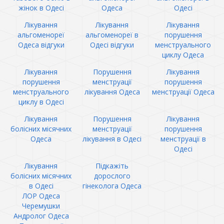
жінок в Одесі
Одеса
Одесі
Лікування
Лікування
Лікування
альгоменореї
альгоменореї в
порушення
Одеса відгуки
Одесі відгуки
менструального
циклу Одеса
Лікування
Порушення
Лікування
порушення
менструації
порушення
менструального
лікування Одеса
менструації Одеса
циклу в Одесі
Лікування
Порушення
Лікування
болісних місячних
менструації
порушення
Одеса
лікування в Одесі
менструації в
Одесі
Лікування
Підкажіть
болісних місячних
дорослого
в Одесі
гінеколога Одеса
ЛОР Одеса
Черемушки
Андролог Одеса