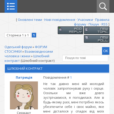
[
Оновлені теми
·
Нові повідомлення
·
Учасники
·
Правила
форуму
·
Пошук
·
RSS
]
Сторінка
1
з
1
1
Одеський форум
»
ФОРУМ
СТОСУНКИ
»
Взаємовідносини
чоловіка і жінки
»
Шлюбний
контракт
(Шлюбний контракт)
ШЛЮБНИЙ КОНТРАКТ
Патриція
Повідомлення #
1
Не так давно мені мій молодий
чоловік запропонував руку і серце.
Оскільки ми вже довго
зустрічаємося, я погодилася. Але в
будь-якому разі, мені потрібно якось
убезпечити себе і своє майно, яке
мені дісталося у спадок від моїх
Сержант