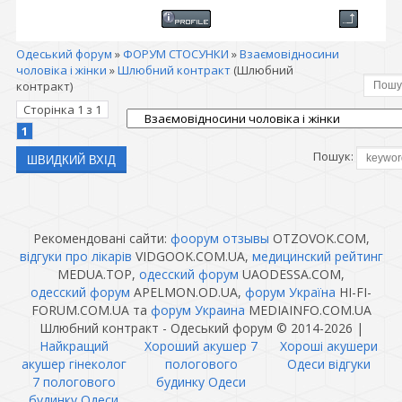
Одеський форум
»
ФОРУМ СТОСУНКИ
»
Взаємовідносини
чоловіка і жінки
»
Шлюбний контракт
(Шлюбний
контракт)
Сторінка
1
з
1
1
Пошук:
Рекомендовані сайти:
фоорум отзывы
OTZOVOK.COM,
відгуки про лікарів
VIDGOOK.COM.UA,
медицинский рейтинг
MEDUA.TOP,
одесский форум
UAODESSA.COM,
одесский форум
APELMON.OD.UA,
форум Україна
HI-FI-
FORUM.COM.UA та
форум Украина
MEDIAINFO.COM.UA
Шлюбний контракт - Одеський форум © 2014-2026
|
Найкращий
Хороший акушер 7
Хороші акушери
акушер гінеколог
пологового
Одеси відгуки
7 пологового
будинку Одеси
будинку Одеси