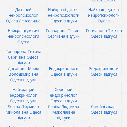
Дитячий
Найкращі дитячі
Найкращі дитячі
нейропсихолог
нейропсихологи
нейропсихологи
Одеса Ленселище
Одеси відгуки
Одеса
Найкращі дитячі
Гончарова Тетяна
Гончарова Тетяна
нейропсихологи
Сергіївна відгуки
Одеса відгуки
Одеса
Гончарова Тетяна
Сергіївна Одеса
відгуки
Догонова Марія
Ендокринологи
Ендокринологи
Володимирівна
Одеса відгуки
Одеси відгуки
Одеса відгуки
Найкращий
Хороший
ендокринолог
ендокринолог
Одеса відгуки
Одеса відгуки
Левіна Людмила
Левіна Людмила
Сімейні лікарі
Миколаївна Одеса
Миколаївна
Одеса відгуки
відгуки
відгуки