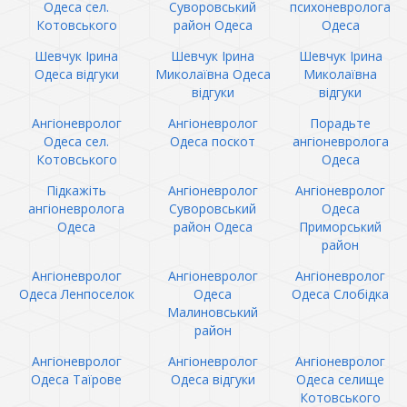
Одеса сел.
Суворовський
психоневролога
Котовського
район Одеса
Одеса
Шевчук Ірина
Шевчук Ірина
Шевчук Ірина
Одеса відгуки
Миколаївна Одеса
Миколаївна
відгуки
відгуки
Ангіоневролог
Ангіоневролог
Порадьте
Одеса сел.
Одеса поскот
ангіоневролога
Котовського
Одеса
Підкажіть
Ангіоневролог
Ангіоневролог
ангіоневролога
Суворовський
Одеса
Одеса
район Одеса
Приморський
район
Ангіоневролог
Ангіоневролог
Ангіоневролог
Одеса Ленпоселок
Одеса
Одеса Слобідка
Малиновський
район
Ангіоневролог
Ангіоневролог
Ангіоневролог
Одеса Таїрове
Одеса відгуки
Одеса селище
Котовського