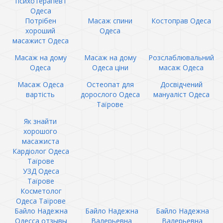
психотерапевт
Одеса
Потрібен
Масаж спини
Костоправ Одеса
хороший
Одеса
масажист Одеса
Масаж на дому
Масаж на дому
Розслаблювальний
Одеса
Одеса ціни
масаж Одеса
Масаж Одеса
Остеопат для
Досвідчений
вартість
дорослого Одеса
мануаліст Одеса
Таїрове
Як знайти
хорошого
масажиста
Кардіолог Одеса
Таїрове
УЗД Одеса
Таїрове
Косметолог
Одеса Таїрове
Байло Надежна
Байло Надежна
Байло Надежна
Одесса отзывы
Валерьевна
Валерьевна