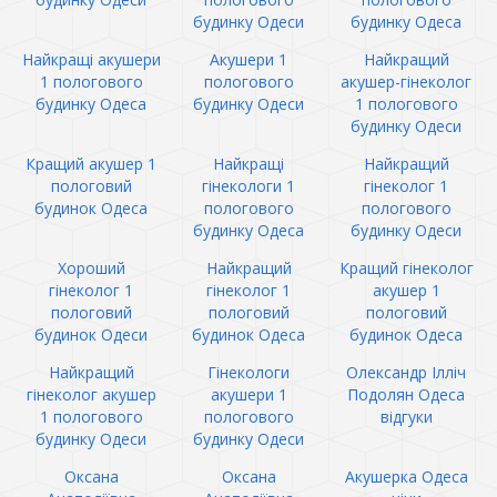
будинку Одеси
будинку Одеса
Найкращі акушери
Акушери 1
Найкращий
1 пологового
пологового
акушер-гінеколог
будинку Одеса
будинку Одеси
1 пологового
будинку Одеси
Кращий акушер 1
Найкращі
Найкращий
пологовий
гінекологи 1
гінеколог 1
будинок Одеса
пологового
пологового
будинку Одеса
будинку Одеси
Хороший
Найкращий
Кращий гінеколог
гінеколог 1
гінеколог 1
акушер 1
пологовий
пологовий
пологовий
будинок Одеси
будинок Одеса
будинок Одеса
Найкращий
Гінекологи
Олександр Ілліч
гінеколог акушер
акушери 1
Подолян Одеса
1 пологового
пологового
відгуки
будинку Одеси
будинку Одеси
Оксана
Оксана
Акушерка Одеса