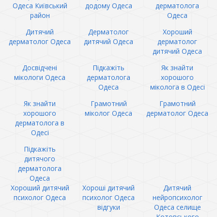
Одеса Київський
додому Одеса
дерматолога
район
Одеса
Дитячий
Дерматолог
Хороший
дерматолог Одеса
дитячий Одеса
дерматолог
дитячий Одеса
Досвідчені
Підкажіть
Як знайти
мікологи Одеса
дерматолога
хорошого
Одеса
міколога в Одесі
Як знайти
Грамотний
Грамотний
хорошого
міколог Одеса
дерматолог Одеса
дерматолога в
Одесі
Підкажіть
дитячого
дерматолога
Одеса
Хороший дитячий
Хороші дитячий
Дитячий
психолог Одеса
психолог Одеса
нейропсихолог
відгуки
Одеса селище
Котовського