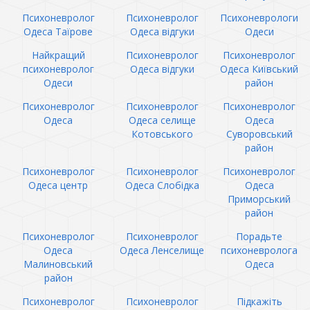
Психоневролог
Психоневролог
Психоневрологи
Одеса Таїрове
Одеса відгуки
Одеси
Найкращий
Психоневролог
Психоневролог
психоневролог
Одеса відгуки
Одеса Київський
Одеси
район
Психоневролог
Психоневролог
Психоневролог
Одеса
Одеса селище
Одеса
Котовського
Суворовський
район
Психоневролог
Психоневролог
Психоневролог
Одеса центр
Одеса Слобідка
Одеса
Приморський
район
Психоневролог
Психоневролог
Порадьте
Одеса
Одеса Ленселище
психоневролога
Малиновський
Одеса
район
Психоневролог
Психоневролог
Підкажіть