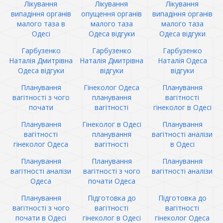
Лікування
Лікування
Лікування
випадіння органів
опущення органів
випадіння органів
малого таза в
малого таза
малого таза
Одесі
Одеса відгуки
Одеса відгуки
Гарбузенко
Гарбузенко
Гарбузенко
Наталія Дмитрівна
Наталія Дмитрівна
Наталія Одеса
Одеса відгуки
відгуки
відгуки
Планування
Гінеколог Одеса
Планування
вагітності з чого
планування
вагітності
почати
вагітності
гінеколог в Одесі
Планування
Гінеколог в Одесі
Планування
вагітності
планування
вагітності аналізи
гінеколог Одеса
вагітності
в Одесі
Планування
Планування
Планування
вагітності аналізи
вагітності з чого
вагітності аналізи
Одеса
почати Одеса
Планування
Підготовка до
Підготовка до
вагітності з чого
вагітності
вагітності
почати в Одесі
гінеколог в Одесі
гінеколог Одеса