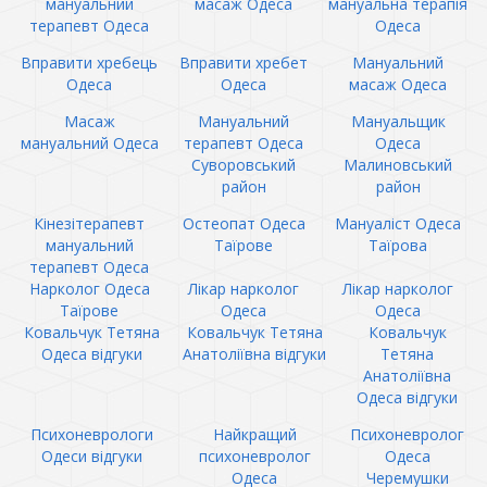
мануальний
масаж Одеса
мануальна терапія
терапевт Одеса
Одеса
Вправити хребець
Вправити хребет
Мануальний
Одеса
Одеса
масаж Одеса
Масаж
Мануальний
Мануальщик
мануальний Одеса
терапевт Одеса
Одеса
Суворовський
Малиновський
район
район
Кінезітерапевт
Остеопат Одеса
Мануаліст Одеса
мануальний
Таїрове
Таїрова
терапевт Одеса
Нарколог Одеса
Лікар нарколог
Лікар нарколог
Таїрове
Одеса
Одеса
Ковальчук Тетяна
Ковальчук Тетяна
Ковальчук
Одеса відгуки
Анатоліївна відгуки
Тетяна
Анатоліївна
Одеса відгуки
Психоневрологи
Найкращий
Психоневролог
Одеси відгуки
психоневролог
Одеса
Одеса
Черемушки