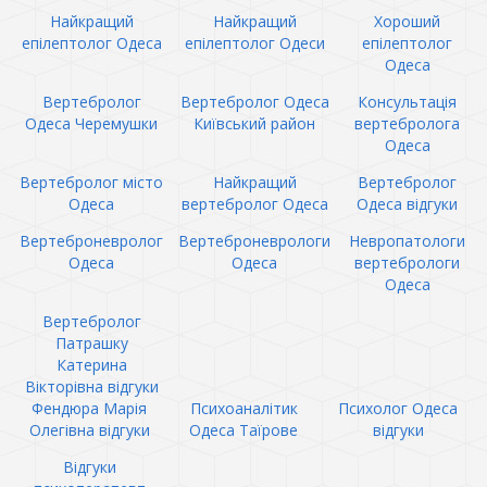
Найкращий
Найкращий
Хороший
епілептолог Одеса
епілептолог Одеси
епілептолог
Одеса
Вертебролог
Вертебролог Одеса
Консультація
Одеса Черемушки
Київський район
вертебролога
Одеса
Вертебролог місто
Найкращий
Вертебролог
Одеса
вертебролог Одеса
Одеса відгуки
Вертеброневролог
Вертеброневрологи
Невропатологи
Одеса
Одеса
вертебрологи
Одеса
Вертебролог
Патрашку
Катерина
Вікторівна відгуки
Фендюра Марія
Психоаналітик
Психолог Одеса
Олегівна відгуки
Одеса Таїрове
відгуки
Відгуки