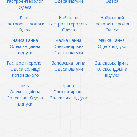
гастроентеролог
Одеса відгуки
Одеса
Одеса
Гарні
Найкращі
Найкращий
гастроентерологи
гастроентерологи
гастроентеролог
Одеса
Одеса
Одеса
Чайка Ганна
Чайка Ганна
Чайка Ганна
Олександрівна
Олександрівна
Одеса відгуки
відгуки
Одеса відгуки
Гастроентеролог
Залевська Ірина
Залевська Ірина
Одеса селище
Одеса відгуки
Олександрівна
Котовського
відгуки
Ірина
Ірина
Олександрівна
Олександрівна
Залевська Одеса
Залевська відгуки
відгуки