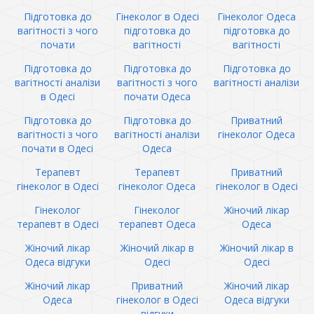
Підготовка до
Гінеколог в Одесі
Гінеколог Одеса
вагітності з чого
підготовка до
підготовка до
почати
вагітності
вагітності
Підготовка до
Підготовка до
Підготовка до
вагітності аналізи
вагітності з чого
вагітності аналізи
в Одесі
почати Одеса
Підготовка до
Підготовка до
Приватний
вагітності з чого
вагітності аналізи
гінеколог Одеса
почати в Одесі
Одеса
Терапевт
Терапевт
Приватний
гінеколог в Одесі
гінеколог Одеса
гінеколог в Одесі
Гінеколог
Гінеколог
Жіночий лікар
терапевт в Одесі
терапевт Одеса
Одеса
Жіночий лікар
Жіночий лікар в
Жіночий лікар в
Одеса відгуки
Одесі
Одесі
Жіночий лікар
Приватний
Жіночий лікар
Одеса
гінеколог в Одесі
Одеса відгуки
відгуки