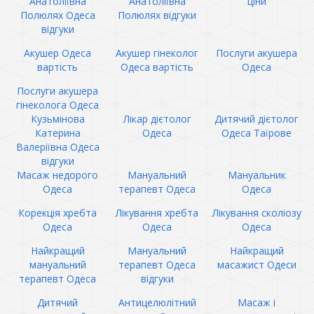
Анатоліївна
Анатоліївна
ціни
Полюлях Одеса
Полюлях відгуки
відгуки
Акушер Одеса
Акушер гінеколог
Послуги акушера
вартість
Одеса вартість
Одеса
Послуги акушера
гінеколога Одеса
Кузьмінова
Лікар дієтолог
Дитячий дієтолог
Катерина
Одеса
Одеса Таїрове
Валеріївна Одеса
відгуки
Масаж недорого
Мануальний
Мануальник
Одеса
терапевт Одеса
Одеса
Корекція хребта
Лікування хребта
Лікування сколіозу
Одеса
Одеса
Одеса
Найкращий
Мануальний
Найкращий
мануальний
терапевт Одеса
масажист Одеси
терапевт Одеса
відгуки
Дитячий
Антицелюлітний
Масаж і