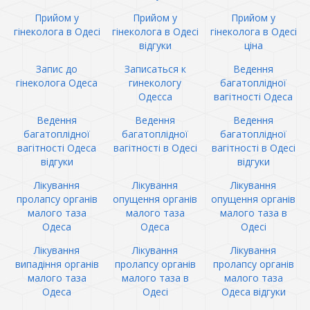
Прийом у
Прийом у
Прийом у
гінеколога в Одесі
гінеколога в Одесі
гінеколога в Одесі
відгуки
ціна
Запис до
Записаться к
Ведення
гінеколога Одеса
гинекологу
багатоплідної
Одесса
вагітності Одеса
Ведення
Ведення
Ведення
багатоплідної
багатоплідної
багатоплідної
вагітності Одеса
вагітності в Одесі
вагітності в Одесі
відгуки
відгуки
Лікування
Лікування
Лікування
пролапсу органів
опущення органів
опущення органів
малого таза
малого таза
малого таза в
Одеса
Одеса
Одесі
Лікування
Лікування
Лікування
випадіння органів
пролапсу органів
пролапсу органів
малого таза
малого таза в
малого таза
Одеса
Одесі
Одеса відгуки