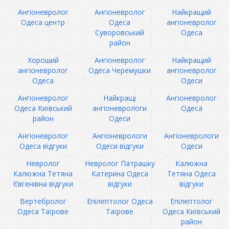
Ангіоневролог
Ангіоневролог
Найкращий
Одеса центр
Одеса
ангіоневролог
Суворовський
Одеса
район
Хороший
Ангіоневролог
Найкращий
ангіоневролог
Одеса Черемушки
ангіоневролог
Одеса
Одеси
Ангіоневролог
Найкращі
Ангіоневролог
Одеса Київський
ангіоневрологи
Одеса
район
Одеси
Ангіоневролог
Ангіоневрологи
Ангіоневрологи
Одеса відгуки
Одеси відгуки
Одеси
Невролог
Невролог Патрашку
Калюжна
Калюжна Тетяна
Катерина Одеса
Тетяна Одеса
Євгенівна відгуки
відгуки
відгуки
Вертебролог
Епілептолог Одеса
Епілептолог
Одеса Таїрове
Таїрове
Одеса Київський
район