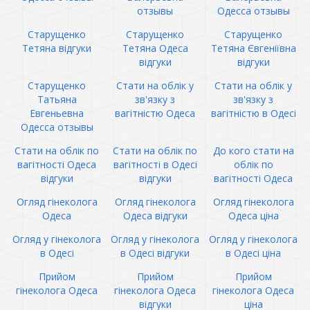
отзывы
Одесса отзывы
Старущенко
Старущенко
Старущенко
Тетяна відгуки
Тетяна Одеса
Тетяна Євгеніївна
відгуки
відгуки
Старущенко
Стати на облік у
Стати на облік у
Татьяна
зв'язку з
зв'язку з
Евгеньевна
вагітністю Одеса
вагітністю в Одесі
Одесса отзывы
Стати на облік по
Стати на облік по
До кого стати на
вагітності Одеса
вагітності в Одесі
облік по
відгуки
відгуки
вагітності Одеса
Огляд гінеколога
Огляд гінеколога
Огляд гінеколога
Одеса
Одеса відгуки
Одеса ціна
Огляд у гінеколога
Огляд у гінеколога
Огляд у гінеколога
в Одесі
в Одесі відгуки
в Одесі ціна
Прийом
Прийом
Прийом
гінеколога Одеса
гінеколога Одеса
гінеколога Одеса
відгуки
ціна