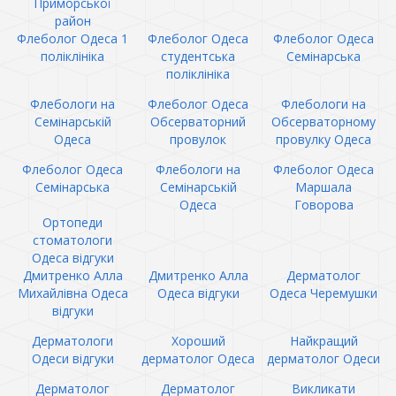
Приморської
район
Флеболог Одеса 1
Флеболог Одеса
Флеболог Одеса
поліклініка
студентська
Семінарська
поліклініка
Флебологи на
Флеболог Одеса
Флебологи на
Семінарській
Обсерваторний
Обсерваторному
Одеса
провулок
провулку Одеса
Флеболог Одеса
Флебологи на
Флеболог Одеса
Семінарська
Семінарській
Маршала
Одеса
Говорова
Ортопеди
стоматологи
Одеса відгуки
Дмитренко Алла
Дмитренко Алла
Дерматолог
Михайлівна Одеса
Одеса відгуки
Одеса Черемушки
відгуки
Дерматологи
Хороший
Найкращий
Одеси відгуки
дерматолог Одеса
дерматолог Одеси
Дерматолог
Дерматолог
Викликати