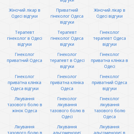
Жіночий лікар в
Приватний
Жіночий лікар в
Одесі відгуки
гінеколог Одеса
Одесі відгуки
відгуки
Терапевт
Терапевт
Гінеколог
гінеколог в Одесі
гінеколог Одеса
терапевт Одеса
відгуки
відгуки
відгуки
Гінеколог
Гінеколог
Гінеколог
приватний Одеса
терапевт в Одесі
приватна клініка в
відгуки
Одесі
Гінеколог
Гінеколог
Гінеколог
приватна клініка
приватна клініка
приватний Одеса
Одеса відгуки
Одеса
відгуки
Лікування
Гінеколог
Гінеколог
тазового болю в
лікування
лікування
жінок Одеса
тазового болю в
тазового болю
Одесі
Одеса
Лікування
Лікування
Лікування
тазового болю в
альгоменореї
альгоменореї в