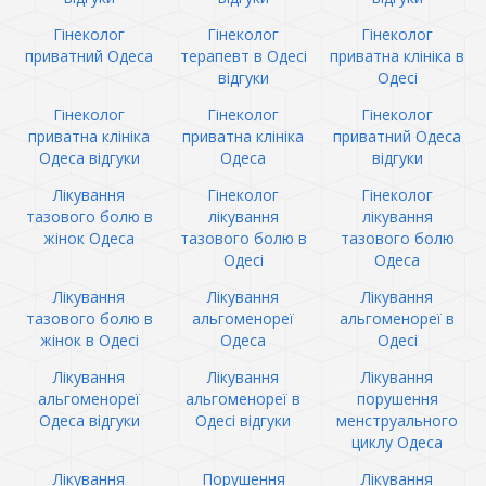
Гінеколог
Гінеколог
Гінеколог
приватний Одеса
терапевт в Одесі
приватна клініка в
відгуки
Одесі
Гінеколог
Гінеколог
Гінеколог
приватна клініка
приватна клініка
приватний Одеса
Одеса відгуки
Одеса
відгуки
Лікування
Гінеколог
Гінеколог
тазового болю в
лікування
лікування
жінок Одеса
тазового болю в
тазового болю
Одесі
Одеса
Лікування
Лікування
Лікування
тазового болю в
альгоменореї
альгоменореї в
жінок в Одесі
Одеса
Одесі
Лікування
Лікування
Лікування
альгоменореї
альгоменореї в
порушення
Одеса відгуки
Одесі відгуки
менструального
циклу Одеса
Лікування
Порушення
Лікування