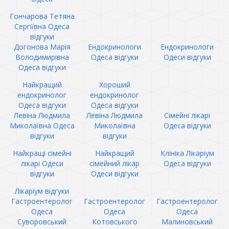
Гончарова Тетяна
Сергіївна Одеса
відгуки
Догонова Марія
Ендокринологи
Ендокринологи
Володимирівна
Одеса відгуки
Одеси відгуки
Одеса відгуки
Найкращий
Хороший
ендокринолог
ендокринолог
Одеса відгуки
Одеса відгуки
Левіна Людмила
Левіна Людмила
Сімейні лікарі
Миколаївна Одеса
Миколаївна
Одеса відгуки
відгуки
відгуки
Найкращі сімейні
Найкращий
Клініка Лікаріум
лікарі Одеси
сімейний лікар
Одеса відгуки
відгуки
Одеси відгуки
Лікаріум відгуки
Гастроентеролог
Гастроентеролог
Гастроентеролог
Одеса
Одеса
Одеса
Суворовський
Котовського
Малиновський