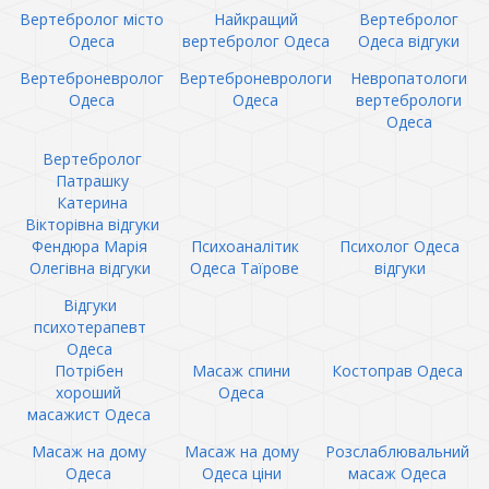
Вертебролог місто
Найкращий
Вертебролог
Одеса
вертебролог Одеса
Одеса відгуки
Вертеброневролог
Вертеброневрологи
Невропатологи
Одеса
Одеса
вертебрологи
Одеса
Вертебролог
Патрашку
Катерина
Вікторівна відгуки
Фендюра Марія
Психоаналітик
Психолог Одеса
Олегівна відгуки
Одеса Таїрове
відгуки
Відгуки
психотерапевт
Одеса
Потрібен
Масаж спини
Костоправ Одеса
хороший
Одеса
масажист Одеса
Масаж на дому
Масаж на дому
Розслаблювальний
Одеса
Одеса ціни
масаж Одеса