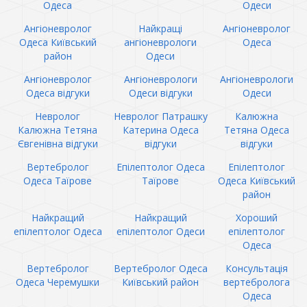
Одеса
Одеси
Ангіоневролог
Найкращі
Ангіоневролог
Одеса Київський
ангіоневрологи
Одеса
район
Одеси
Ангіоневролог
Ангіоневрологи
Ангіоневрологи
Одеса відгуки
Одеси відгуки
Одеси
Невролог
Невролог Патрашку
Калюжна
Калюжна Тетяна
Катерина Одеса
Тетяна Одеса
Євгенівна відгуки
відгуки
відгуки
Вертебролог
Епілептолог Одеса
Епілептолог
Одеса Таїрове
Таїрове
Одеса Київський
район
Найкращий
Найкращий
Хороший
епілептолог Одеса
епілептолог Одеси
епілептолог
Одеса
Вертебролог
Вертебролог Одеса
Консультація
Одеса Черемушки
Київський район
вертебролога
Одеса