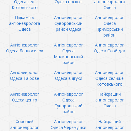
Одеса сел.
Одеса поскот
ангіоневролога
Котовського
Одеса
Підкажіть
Ангіоневролог
Ангіоневролог
ангіоневролога
Суворовський
Одеса
Одеса
район Одеса
Приморський
район
Ангіоневролог
Ангіоневролог
Ангіоневролог
Одеса Ленпоселок
Одеса
Одеса Слобідка
Малиновський
район
Ангіоневролог
Ангіоневролог
Ангіоневролог
Одеса Таїрове
Одеса відгуки
Одеса селище
Котовського
Ангіоневролог
Ангіоневролог
Найкращий
Одеса центр
Одеса
ангіоневролог
Суворовський
Одеса
район
Хороший
Ангіоневролог
Найкращий
ангіоневролог
Одеса Черемушки
ангіоневролог