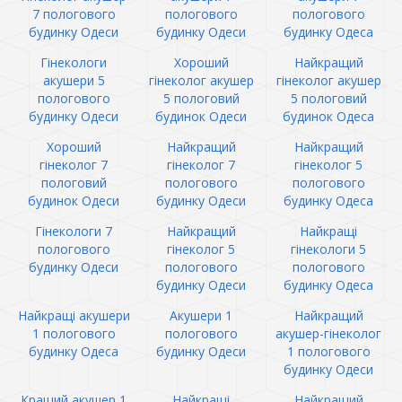
7 пологового
пологового
пологового
будинку Одеси
будинку Одеси
будинку Одеса
Гінекологи
Хороший
Найкращий
акушери 5
гінеколог акушер
гінеколог акушер
пологового
5 пологовий
5 пологовий
будинку Одеси
будинок Одеси
будинок Одеса
Хороший
Найкращий
Найкращий
гінеколог 7
гінеколог 7
гінеколог 5
пологовий
пологового
пологового
будинок Одеси
будинку Одеси
будинку Одеса
Гінекологи 7
Найкращий
Найкращі
пологового
гінеколог 5
гінекологи 5
будинку Одеси
пологового
пологового
будинку Одеси
будинку Одеса
Найкращі акушери
Акушери 1
Найкращий
1 пологового
пологового
акушер-гінеколог
будинку Одеса
будинку Одеси
1 пологового
будинку Одеси
Кращий акушер 1
Найкращі
Найкращий