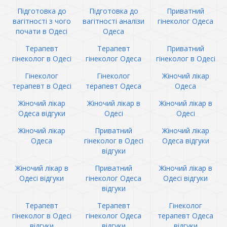
Підготовка до
Підготовка до
Приватний
вагітності з чого
вагітності аналізи
гінеколог Одеса
почати в Одесі
Одеса
Терапевт
Терапевт
Приватний
гінеколог в Одесі
гінеколог Одеса
гінеколог в Одесі
Гінеколог
Гінеколог
Жіночий лікар
терапевт в Одесі
терапевт Одеса
Одеса
Жіночий лікар
Жіночий лікар в
Жіночий лікар в
Одеса відгуки
Одесі
Одесі
Жіночий лікар
Приватний
Жіночий лікар
Одеса
гінеколог в Одесі
Одеса відгуки
відгуки
Жіночий лікар в
Приватний
Жіночий лікар в
Одесі відгуки
гінеколог Одеса
Одесі відгуки
відгуки
Терапевт
Терапевт
Гінеколог
гінеколог в Одесі
гінеколог Одеса
терапевт Одеса
відгуки
відгуки
відгуки