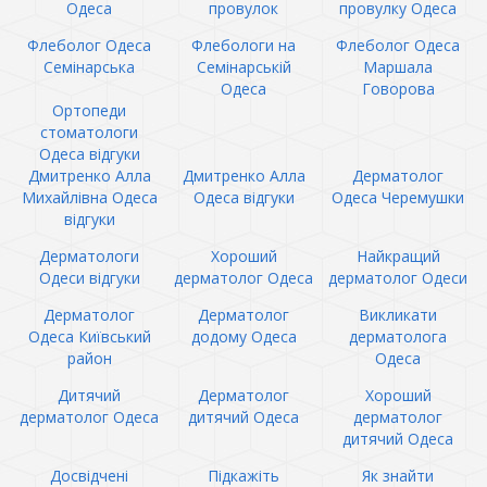
Одеса
провулок
провулку Одеса
Флеболог Одеса
Флебологи на
Флеболог Одеса
Семінарська
Семінарській
Маршала
Одеса
Говорова
Ортопеди
стоматологи
Одеса відгуки
Дмитренко Алла
Дмитренко Алла
Дерматолог
Михайлівна Одеса
Одеса відгуки
Одеса Черемушки
відгуки
Дерматологи
Хороший
Найкращий
Одеси відгуки
дерматолог Одеса
дерматолог Одеси
Дерматолог
Дерматолог
Викликати
Одеса Київський
додому Одеса
дерматолога
район
Одеса
Дитячий
Дерматолог
Хороший
дерматолог Одеса
дитячий Одеса
дерматолог
дитячий Одеса
Досвідчені
Підкажіть
Як знайти