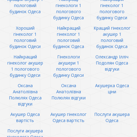
пологовий
гінекологи 1
гінеколог 1
будинок Одеса
пологового
пологового
будинку Одеса
будинку Одеси
Хороший
Найкращий
Кращий гінеколог
гінеколог 1
гінеколог 1
акушер 1
пологовий
пологовий
пологовий
будинок Одеси
будинок Одеса
будинок Одеса
Найкращий
Гінекологи
Олександр Ілліч
гінеколог акушер
акушери 1
Подолян Одеса
1 пологового
пологового
відгуки
будинку Одеси
будинку Одеси
Оксана
Оксана
Акушерка Одеса
Анатоліївна
Анатоліївна
ціни
Полюлях Одеса
Полюлях відгуки
відгуки
Акушер Одеса
Акушер гінеколог
Послуги акушера
вартість
Одеса вартість
Одеса
Послуги акушера
гінеколога Одеса