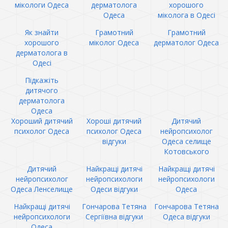
мікологи Одеса
дерматолога
хорошого
Одеса
міколога в Одесі
Як знайти
Грамотний
Грамотний
хорошого
міколог Одеса
дерматолог Одеса
дерматолога в
Одесі
Підкажіть
дитячого
дерматолога
Одеса
Хороший дитячий
Хороші дитячий
Дитячий
психолог Одеса
психолог Одеса
нейропсихолог
відгуки
Одеса селище
Котовського
Дитячий
Найкращі дитячі
Найкращі дитячі
нейропсихолог
нейропсихологи
нейропсихологи
Одеса Ленселище
Одеси відгуки
Одеса
Найкращі дитячі
Гончарова Тетяна
Гончарова Тетяна
нейропсихологи
Сергіївна відгуки
Одеса відгуки
Одеса