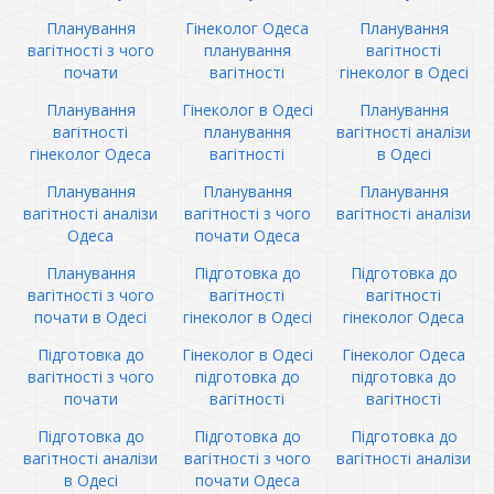
Планування
Гінеколог Одеса
Планування
вагітності з чого
планування
вагітності
почати
вагітності
гінеколог в Одесі
Планування
Гінеколог в Одесі
Планування
вагітності
планування
вагітності аналізи
гінеколог Одеса
вагітності
в Одесі
Планування
Планування
Планування
вагітності аналізи
вагітності з чого
вагітності аналізи
Одеса
почати Одеса
Планування
Підготовка до
Підготовка до
вагітності з чого
вагітності
вагітності
почати в Одесі
гінеколог в Одесі
гінеколог Одеса
Підготовка до
Гінеколог в Одесі
Гінеколог Одеса
вагітності з чого
підготовка до
підготовка до
почати
вагітності
вагітності
Підготовка до
Підготовка до
Підготовка до
вагітності аналізи
вагітності з чого
вагітності аналізи
в Одесі
почати Одеса