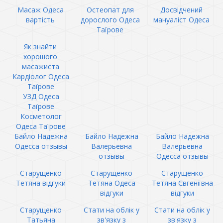
Масаж Одеса
Остеопат для
Досвідчений
вартість
дорослого Одеса
мануаліст Одеса
Таїрове
Як знайти
хорошого
масажиста
Кардіолог Одеса
Таїрове
УЗД Одеса
Таїрове
Косметолог
Одеса Таїрове
Байло Надежна
Байло Надежна
Байло Надежна
Одесса отзывы
Валерьевна
Валерьевна
отзывы
Одесса отзывы
Старущенко
Старущенко
Старущенко
Тетяна відгуки
Тетяна Одеса
Тетяна Євгеніївна
відгуки
відгуки
Старущенко
Стати на облік у
Стати на облік у
Татьяна
зв'язку з
зв'язку з