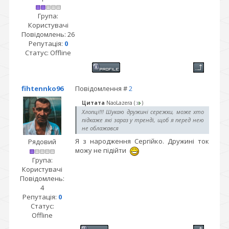
Група:
Користувачі
Повідомлень:
26
Репутація:
0
Статус:
Offline
fihtennko96
Повідомлення #
2
Цитата
NaoLazera
(
)
Хлопці!!! Шукаю дружині сережки, може хто
підкаже які зараз у тренді, щоб я перед нею
не облажався
Я з народження Сергійко. Дружині ток
Рядовий
можу не підійти
Група:
Користувачі
Повідомлень:
4
Репутація:
0
Статус:
Offline