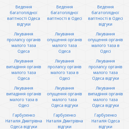
Ведення
Ведення
Ведення
багатоплідної
багатоплідної
багатоплідної
вагітності Одеса
вагітності в Одесі
вагітності в Одесі
відгуки
відгуки
Лікування
Лікування
Лікування
пролапсу органів
опущення органів
опущення органів
малого таза
малого таза
малого таза в
Одеса
Одеса
Одесі
Лікування
Лікування
Лікування
випадіння органів
пролапсу органів
пролапсу органів
малого таза
малого таза в
малого таза
Одеса
Одесі
Одеса відгуки
Лікування
Лікування
Лікування
випадіння органів
опущення органів
випадіння органів
малого таза в
малого таза
малого таза
Одесі
Одеса відгуки
Одеса відгуки
Гарбузенко
Гарбузенко
Гарбузенко
Наталія Дмитрівна
Наталія Дмитрівна
Наталія Одеса
Одеса відгуки
відгуки
відгуки