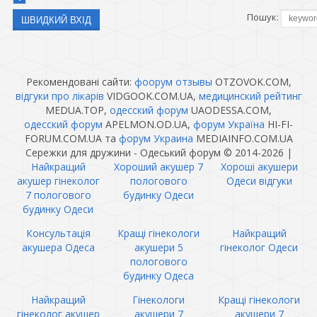
Пошук:
Рекомендовані сайти:
фоорум отзывы
OTZOVOK.COM,
відгуки про лікарів
VIDGOOK.COM.UA,
медицинский рейтинг
MEDUA.TOP,
одесский форум
UAODESSA.COM,
одесский форум
APELMON.OD.UA,
форум Україна
HI-FI-
FORUM.COM.UA та
форум Украина
MEDIAINFO.COM.UA
Сережки для дружини - Одеський форум © 2014-2026
|
Найкращий
Хороший акушер 7
Хороші акушери
акушер гінеколог
пологового
Одеси відгуки
7 пологового
будинку Одеси
будинку Одеси
Консультація
Кращі гінекологи
Найкращий
акушера Одеса
акушери 5
гінеколог Одеси
пологового
будинку Одеса
Найкращий
Гінекологи
Кращі гінекологи
гінеколог акушер
акушери 7
акушери 7