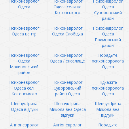
Психоневролог
Психоневролог
Психоневролог
Одеса
Одеса селище
Одеса
Котовського
Суворовський
район
Психоневролог
Психоневролог
Психоневролог
Одеса центр
Одеса Слобідка
Одеса
Приморський
район
Психоневролог
Психоневролог
Порадьте
Одеса
Одеса Ленселище
психоневролога
Малиновський
Одеса
район
Психоневролог
Психоневролог
Підкажіть
Одеса сел.
Суворовський
психоневролога
Котовського
район Одеса
Одеса
Шевчук Ірина
Шевчук Ірина
Шевчук Ірина
Одеса відгуки
Миколаївна Одеса
Миколаївна
відгуки
відгуки
Ангіоневролог
Ангіоневролог
Порадьте