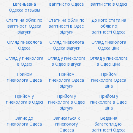
Евгеньевна
вагітністю Одеса
вагітністю в Одесі
Одесса отзывы
Стати на облік по
Стати на облік по
До кого стати на
вагітності Одеса
вагітності в Одесі
облік по
відгуки
відгуки
вагітності Одеса
Огляд гінеколога
Огляд гінеколога
Огляд гінеколога
Одеса
Одеса відгуки
Одеса ціна
Огляд у гінеколога
Огляд у гінеколога
Огляд у гінеколога
в Одесі
в Одесі відгуки
в Одесі ціна
Прийом
Прийом
Прийом
гінеколога Одеса
гінеколога Одеса
гінеколога Одеса
відгуки
ціна
Прийом у
Прийом у
Прийом у
гінеколога в Одесі
гінеколога в Одесі
гінеколога в Одесі
відгуки
ціна
Запис до
Записаться к
Ведення
гінеколога Одеса
гинекологу
багатоплідної
Одесса
вагітності Одеса