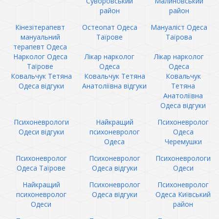
Суворовський
Малиновський
район
район
Кінезітерапевт
Остеопат Одеса
Мануаліст Одеса
мануальний
Таїрове
Таїрова
терапевт Одеса
Нарколог Одеса
Лікар нарколог
Лікар нарколог
Таїрове
Одеса
Одеса
Ковальчук Тетяна
Ковальчук Тетяна
Ковальчук
Одеса відгуки
Анатоліївна відгуки
Тетяна
Анатоліївна
Одеса відгуки
Психоневрологи
Найкращий
Психоневролог
Одеси відгуки
психоневролог
Одеса
Одеса
Черемушки
Психоневролог
Психоневролог
Психоневрологи
Одеса Таїрове
Одеса відгуки
Одеси
Найкращий
Психоневролог
Психоневролог
психоневролог
Одеса відгуки
Одеса Київський
Одеси
район