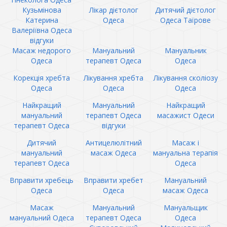
Кузьмінова
Лікар дієтолог
Дитячий дієтолог
Катерина
Одеса
Одеса Таїрове
Валеріївна Одеса
відгуки
Масаж недорого
Мануальний
Мануальник
Одеса
терапевт Одеса
Одеса
Корекція хребта
Лікування хребта
Лікування сколіозу
Одеса
Одеса
Одеса
Найкращий
Мануальний
Найкращий
мануальний
терапевт Одеса
масажист Одеси
терапевт Одеса
відгуки
Дитячий
Антицелюлітний
Масаж і
мануальний
масаж Одеса
мануальна терапія
терапевт Одеса
Одеса
Вправити хребець
Вправити хребет
Мануальний
Одеса
Одеса
масаж Одеса
Масаж
Мануальний
Мануальщик
мануальний Одеса
терапевт Одеса
Одеса