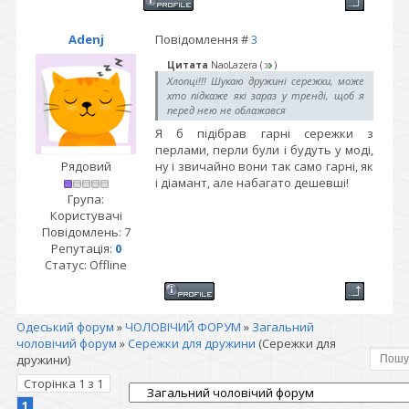
Adenj
Повідомлення #
3
Цитата
NaoLazera
(
)
Хлопці!!! Шукаю дружині сережки, може
хто підкаже які зараз у тренді, щоб я
перед нею не облажався
Я б підібрав гарні сережки з
перлами, перли були і будуть у моді,
Рядовий
ну і звичайно вони так само гарні, як
і діамант, але набагато дешевші!
Група:
Користувачі
Повідомлень:
7
Репутація:
0
Статус:
Offline
Одеський форум
»
ЧОЛОВІЧИЙ ФОРУМ
»
Загальний
чоловічий форум
»
Сережки для дружини
(Сережки для
дружини)
Сторінка
1
з
1
1