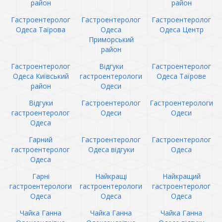
район
район
Гастроентеролог
Гастроентеролог
Гастроентеролог
Одеса Таїрова
Одеса
Одеса Центр
Приморський
район
Гастроентеролог
Відгуки
Гастроентеролог
Одеса Київський
гастроентерологи
Одеса Таїрове
район
Одеси
Відгуки
Гастроентеролог
Гастроентерологи
гастроентеролог
Одеси
Одеси
Одеса
Гарний
Гастроентеролог
Гастроентеролог
гастроентеролог
Одеса відгуки
Одеса
Одеса
Гарні
Найкращі
Найкращий
гастроентерологи
гастроентерологи
гастроентеролог
Одеса
Одеса
Одеса
Чайка Ганна
Чайка Ганна
Чайка Ганна