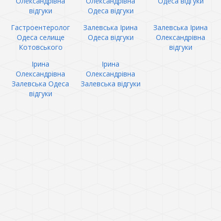
Олександрівна
Олександрівна
Одеса відгуки
відгуки
Одеса відгуки
Гастроентеролог
Залевська Ірина
Залевська Ірина
Одеса селище
Одеса відгуки
Олександрівна
Котовського
відгуки
Ірина
Ірина
Олександрівна
Олександрівна
Залевська Одеса
Залевська відгуки
відгуки