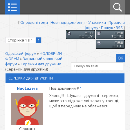
[
Оновлені теми
·
Нові повідомлення
·
Учасники
·
Правила
форуму
·
Пошук
·
RSS
]
Сторінка
1
з
1
1
Одеський форум
»
ЧОЛОВІЧИЙ
ФОРУМ
»
Загальний чоловічий
форум
»
Сережки для дружини
(Сережки для дружини)
СЕРЕЖКИ ДЛЯ ДРУЖИНИ
NaoLazera
Повідомлення #
1
Хлопці!!! Шукаю дружині сережки,
може хто підкаже які зараз у тренді,
щоб я перед нею не облажався
Сержант