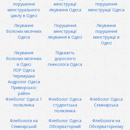
порушення
менструації
порушення
менструального
лікування Одеса
менструації Одеса
циклу в Одесі
Лікування
Порушення
Лікування
болісних місячних
менструації
порушення
Одеса
лікування в Одесі
менструації в
Одесі
Лікування
Підкажіть
болісних місячних
дорослого
в Одесі
гінеколога Одеса
ЛОР Одеса
Черемушки
Андролог Одеса
Приморської
район
Флеболог Одеса 1
Флеболог Одеса
Флеболог Одеса
поліклініка
студентська
Семінарська
поліклініка
Флебологи на
Флеболог Одеса
Флебологи на
Семінарській
Обсерваторний
Обсерваторному