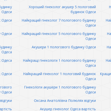
будинку
Хороший гінеколог акушер 5 пологовий
Н
Одеси
будинок Одеси
к Одеси
Найкращий гінеколог 7 пологового будинку
Най
Одеси
у Одеси
Найкращий гінеколог 5 пологового будинку
На
Одеси
будинку
Акушери 1 пологового будинку Одеси
На
Одеса
к Одеса
Найкращі гінекологи 1 пологового будинку
Най
Одеса
к Одеси
Найкращий гінеколог 1 пологовий будинок
Кращий
Одеса
огового
Гінекологи акушери 1 пологового будинку
у Одеси
Одеси
відгуки
Оксана Анатоліївна Полюлях відгуки
артість
Акушер гінеколог Одеса вартість