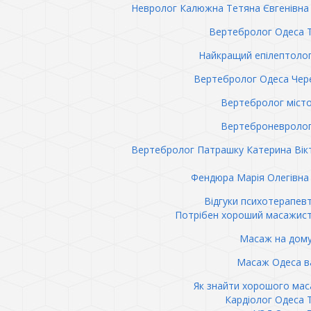
Невролог Калюжна Тетяна Євгенівна 
Вертебролог Одеса 
Найкращий епілептоло
Вертебролог Одеса Чер
Вертебролог міст
Вертеброневролог
Вертебролог Патрашку Катерина Вік
Фендюра Марія Олегівна 
Відгуки психотерапев
Потрібен хороший масажис
Масаж на дому
Масаж Одеса в
Як знайти хорошого ма
Кардіолог Одеса 