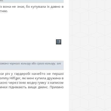
ми.
їх вона не знає, бо купувала їх давно в
тнію.
жано чорного кольору або сірого кольору, але
уси річ у гардеробі начебто не першої
ommy Hilfiger, які мені купила дружина в
класно через їхню модну гумку з написом
езинки піднімають вище джинс. Приємно