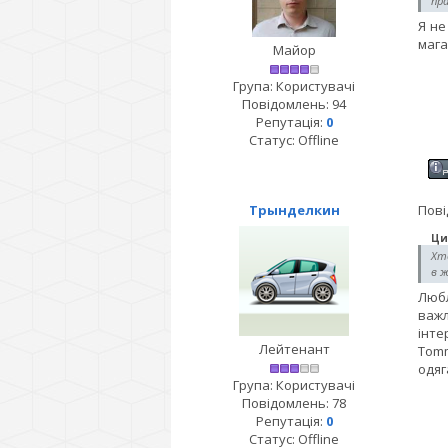
пра
Я не
мага
Майор
Група: Користувачі
Повідомлень:
94
Репутація:
0
Статус:
Offline
Трынделкин
Пові
Ци
Хто
в ж
Любл
важл
інте
Лейтенант
Tomm
одяг
Група: Користувачі
Повідомлень:
78
Репутація:
0
Статус:
Offline