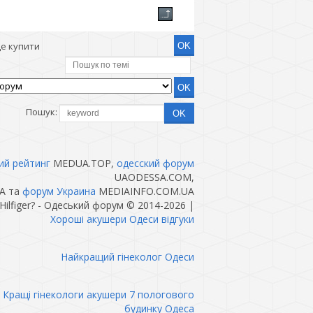
Де купити
Пошук:
ий рейтинг
MEDUA.TOP,
одесский форум
UAODESSA.COM,
A та
форум Украина
MEDIAINFO.COM.UA
ilfiger? - Одеський форум © 2014-2026
|
Хороші акушери Одеси відгуки
Найкращий гінеколог Одеси
Кращі гінекологи акушери 7 пологового
будинку Одеса