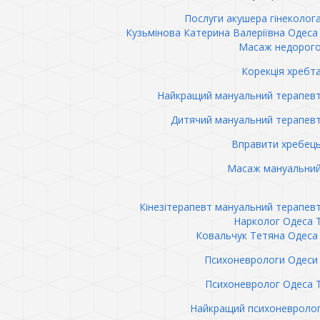
Послуги акушера гінеколог
Кузьмінова Катерина Валеріївна Одеса 
Масаж недорого
Корекція хребт
Найкращий мануальний терапев
Дитячий мануальний терапев
Вправити хребец
Масаж мануальний
Кінезітерапевт мануальний терапев
Нарколог Одеса 
Ковальчук Тетяна Одеса 
Психоневрологи Одеси 
Психоневролог Одеса 
Найкращий психоневролог