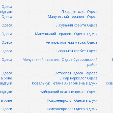
а Одеса
відгуки
Лікар дієтолог Одеса
 Одеса
Мануальний терапевт Одеса
а Одеса
Лікування хребта Одеса
т Одеса
Мануальний терапевт Одеса відгуки
т Одеса
Антицелюлітний масаж Одеса
ь Одеса
Вправити хребет Одеса
 Одеса
Мануальний терапевт Одеса Суворовський
район
т Одеса
Остеопат Одеса Таїрове
Таїрове
Лікар нарколог Одеса
відгуки
Ковальчук Тетяна Анатоліївна відгуки
Кова
відгуки
Найкращий психоневролог Одеса
Таїрове
Психоневролог Одеса відгуки
 Одеси
Психоневролог Одеса відгуки