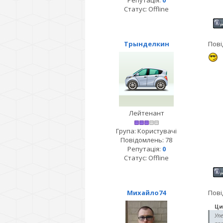
Репутація:
0
Статус:
Offline
Трынделкин
Пові
Лейтенант
Група: Користувачі
Повідомлень:
78
Репутація:
0
Статус:
Offline
Михайло74
Пові
Ци
Уп