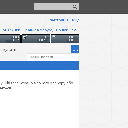
Реєстрація
|
Вхід
я
·
Учасники
·
Правила форуму
·
Пошук
·
RSS
]
Де купити
y Hilfiger? Бажано чорного кольору або
ається.