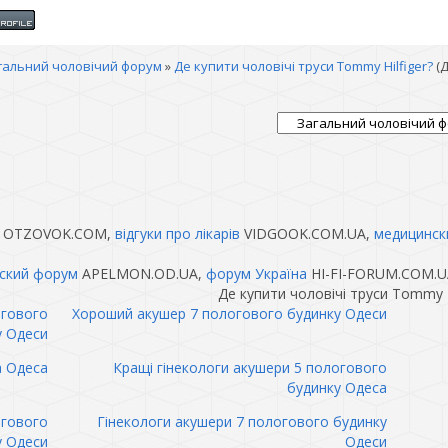
гальний чоловічий форум
»
Де купити чоловічі труси Tommy Hilfiger?
(
OTZOVOK.COM,
відгуки про лікарів
VIDGOOK.COM.UA,
медицинск
ский форум
APELMON.OD.UA,
форум Україна
HI-FI-FORUM.COM.U
Де купити чоловічі труси Tommy H
огового
Хороший акушер 7 пологового будинку Одеси
у Одеси
а Одеса
Кращі гінекологи акушери 5 пологового
будинку Одеса
огового
Гінекологи акушери 7 пологового будинку
у Одеси
Одеси