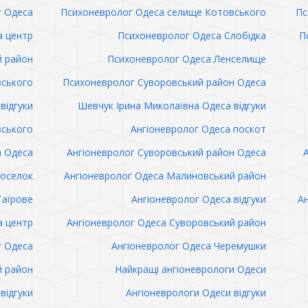
 Одеса
Психоневролог Одеса селище Котовського
Пс
а центр
Психоневролог Одеса Слобідка
П
й район
Психоневролог Одеса Ленселище
вського
Психоневролог Суворовський район Одеса
відгуки
Шевчук Ірина Миколаївна Одеса відгуки
вського
Ангіоневролог Одеса поскот
а Одеса
Ангіоневролог Суворовський район Одеса
поселок
Ангіоневролог Одеса Малиновський район
Таїрове
Ангіоневролог Одеса відгуки
Ан
а центр
Ангіоневролог Одеса Суворовський район
г Одеса
Ангіоневролог Одеса Черемушки
й район
Найкращі ангіоневрологи Одеси
відгуки
Ангіоневрологи Одеси відгуки