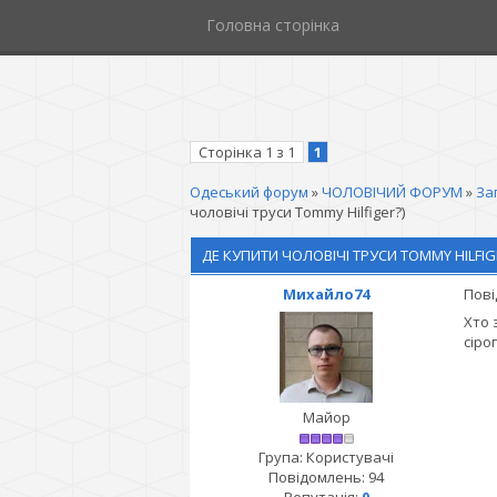
Головна сторінка
Сторінка
1
з
1
1
Одеський форум
»
ЧОЛОВІЧИЙ ФОРУМ
»
За
чоловічі труси Tommy Hilfiger?)
ДЕ КУПИТИ ЧОЛОВІЧІ ТРУСИ TOMMY HILFIG
Михайло74
Пові
Хто 
сіро
Майор
Група: Користувачі
Повідомлень:
94