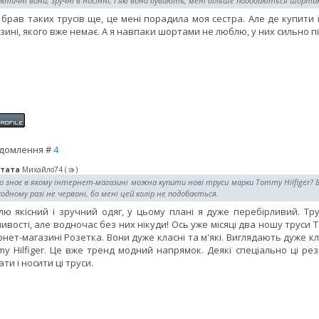
ктичні вони, зручні в носінні, і які вони бувають, мені більше подобаються шорта
 брав таких трусів ще, це мені порадила моя сестра. Але де купити 
зині, якого вже немає. А я навпаки шортами не люблю, у них сильно пі
домлення #
4
тата
Михайло74
(
)
 знає в якому інтернет-магазині можна купити нові труси марки Tommy Hilfiger? Ба
одному разі не червоні, бо мені цей колір не подобається.
ю якісний і зручний одяг, у цьому плані я дуже перебірливий. Тр
ивості, але водночас без них нікуди! Ось уже місяці два ношу труси T
рнет-магазині Розетка. Вони дуже класні та м'які. Виглядають дуже 
y Hilfiger. Це вже тренд модний напрямок. Деякі спеціально ці р
ати і носити ці труси.