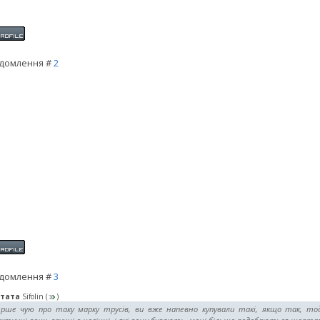
домлення #
2
домлення #
3
тата
Sifolin
(
)
ерше чую про таку марку трусів, ви вже напевно купували такі, якщо так, то