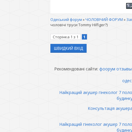
Одеський форум
»
ЧОЛОВІЧИЙ ФОРУМ
»
За
чоловічі труси Tommy Hilfiger?)
Сторінка
1
з
1
1
Рекомендовані сайти:
фоорум отзывы
одес
Найкращий акушер гінеколог 7 пол
будинк
Консультація акушер
Найкращий гінеколог акушер 7 пол
будинк