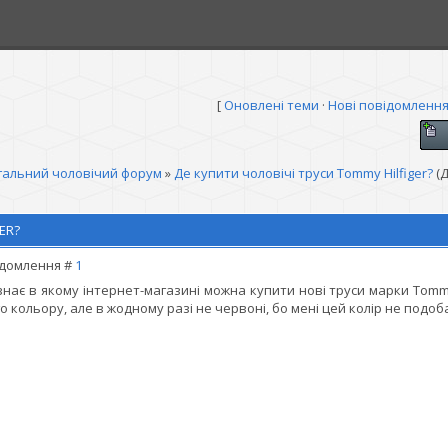
[
Оновлені теми
·
Нові повідомленн
гальний чоловічий форум
»
Де купити чоловічі труси Tommy Hilfiger?
(
ER?
домлення #
1
знає в якому інтернет-магазині можна купити нові труси марки Tomm
го кольору, але в жодному разі не червоні, бо мені цей колір не подоб