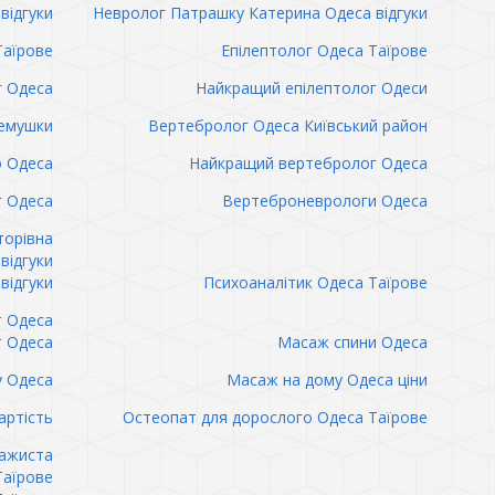
відгуки
Невролог Патрашку Катерина Одеса відгуки
Таїрове
Епілептолог Одеса Таїрове
г Одеса
Найкращий епілептолог Одеси
емушки
Вертебролог Одеса Київський район
о Одеса
Найкращий вертебролог Одеса
 Одеса
Вертеброневрологи Одеса
торівна
відгуки
відгуки
Психоаналітик Одеса Таїрове
т Одеса
т Одеса
Масаж спини Одеса
 Одеса
Масаж на дому Одеса ціни
артість
Остеопат для дорослого Одеса Таїрове
сажиста
Таїрове