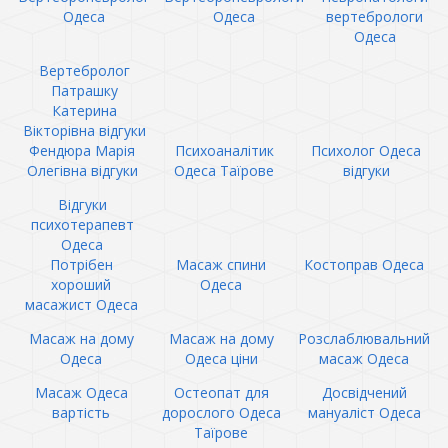
Одеса
Одеса
вертебрологи
Одеса
Вертебролог
Патрашку
Катерина
Вікторівна відгуки
Фендюра Марія
Психоаналітик
Психолог Одеса
Олегівна відгуки
Одеса Таїрове
відгуки
Відгуки
психотерапевт
Одеса
Потрібен
Масаж спини
Костоправ Одеса
хороший
Одеса
масажист Одеса
Масаж на дому
Масаж на дому
Розслаблювальний
Одеса
Одеса ціни
масаж Одеса
Масаж Одеса
Остеопат для
Досвідчений
вартість
дорослого Одеса
мануаліст Одеса
Таїрове