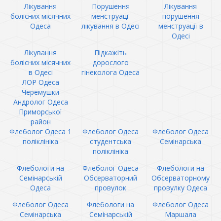
Лікування
Порушення
Лікування
болісних місячних
менструації
порушення
Одеса
лікування в Одесі
менструації в
Одесі
Лікування
Підкажіть
болісних місячних
дорослого
в Одесі
гінеколога Одеса
ЛОР Одеса
Черемушки
Андролог Одеса
Приморської
район
Флеболог Одеса 1
Флеболог Одеса
Флеболог Одеса
поліклініка
студентська
Семінарська
поліклініка
Флебологи на
Флеболог Одеса
Флебологи на
Семінарській
Обсерваторний
Обсерваторному
Одеса
провулок
провулку Одеса
Флеболог Одеса
Флебологи на
Флеболог Одеса
Семінарська
Семінарській
Маршала