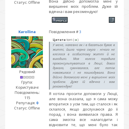
Вона дійсно допомогла мені у
Статус:
Offline
вирішенні моїх проблем. Дуже їй
вдячна і вам рекомендую!
Karollina
Повідомлення #
3
Цитата
torri
(
)
У мене, напевно як і в багатьох буває в
житті, йшла чорна смуга - нічого не
клеїлося в особистому житті й не
виходило. Моя колега порадила
проконсультуватися в Люції, довго
думала, сумнівалася, але потім
Рядовий
наважилася і не пошкодувала. Вона
дійсно допомогла мені у вирішенні моїх
Група:
проблем. Дуже їй вдячна і вам
рекомендую!
Користувачі
Повідомлень:
Я хотіла просити допомоги у Люції,
115
але вона сказала, що я сама можу
Репутація:
0
впоратися з усім тим, що сталося і як
Статус:
Offline
склалося, якщо дослухаюся до її
порад, і вона виявилася права. Я
сама змогла все налагодити і
відновити те, що мені було так