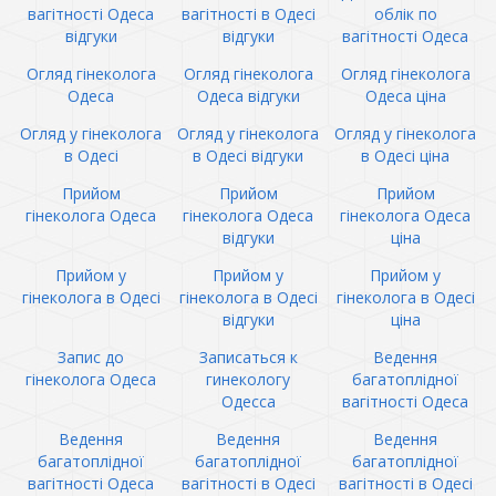
вагітності Одеса
вагітності в Одесі
облік по
відгуки
відгуки
вагітності Одеса
Огляд гінеколога
Огляд гінеколога
Огляд гінеколога
Одеса
Одеса відгуки
Одеса ціна
Огляд у гінеколога
Огляд у гінеколога
Огляд у гінеколога
в Одесі
в Одесі відгуки
в Одесі ціна
Прийом
Прийом
Прийом
гінеколога Одеса
гінеколога Одеса
гінеколога Одеса
відгуки
ціна
Прийом у
Прийом у
Прийом у
гінеколога в Одесі
гінеколога в Одесі
гінеколога в Одесі
відгуки
ціна
Запис до
Записаться к
Ведення
гінеколога Одеса
гинекологу
багатоплідної
Одесса
вагітності Одеса
Ведення
Ведення
Ведення
багатоплідної
багатоплідної
багатоплідної
вагітності Одеса
вагітності в Одесі
вагітності в Одесі