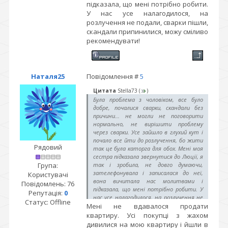
підказала, що мені потрібно робити.
У нас усе налагодилося, на
розлучення не подали, сварки пішли,
скандали припинилися, можу сміливо
рекомендувати!
Наталя25
Повідомлення #
5
Цитата
Stella73
(
)
Була проблема з чоловіком, все було
добре, почалися сварки, скандали без
причини... не могли не поговорити
нормально, не вирішити проблему
через сварки. Усе зайшло в глухий кут і
почало все йти до розлучення, бо жити
Рядовий
так це була каторга для обох. Мені моя
сестра підказала звернутися до Люції, я
Група:
так і зробила, не довго думаючи,
зателефонувала і записалася до неї,
Користувачі
вона вичитала нас молитвами і
Повідомлень:
76
підказала, що мені потрібно робити. У
Репутація:
0
нас усе налагодилося, на розлучення не
Статус:
Offline
Мені не вдавалося продати
подали, сварки пішли, скандали
припинилися, можу сміливо
квартиру. Усі покупці з жахом
рекомендувати!
дивилися на мою квартиру і йшли в