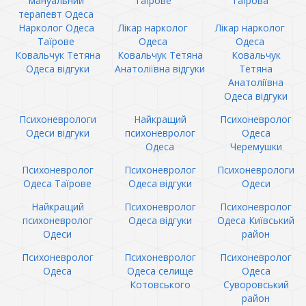
мануальний
Таїрове
Таїрова
терапевт Одеса
Нарколог Одеса
Лікар нарколог
Лікар нарколог
Таїрове
Одеса
Одеса
Ковальчук Тетяна
Ковальчук Тетяна
Ковальчук
Одеса відгуки
Анатоліївна відгуки
Тетяна
Анатоліївна
Одеса відгуки
Психоневрологи
Найкращий
Психоневролог
Одеси відгуки
психоневролог
Одеса
Одеса
Черемушки
Психоневролог
Психоневролог
Психоневрологи
Одеса Таїрове
Одеса відгуки
Одеси
Найкращий
Психоневролог
Психоневролог
психоневролог
Одеса відгуки
Одеса Київський
Одеси
район
Психоневролог
Психоневролог
Психоневролог
Одеса
Одеса селище
Одеса
Котовського
Суворовський
район