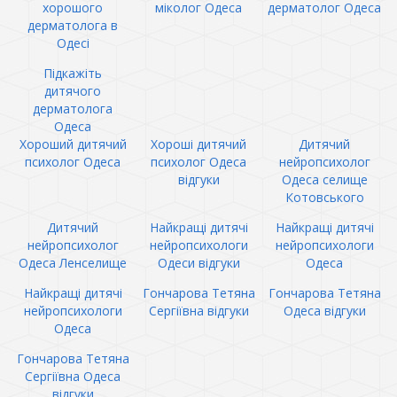
хорошого
міколог Одеса
дерматолог Одеса
дерматолога в
Одесі
Підкажіть
дитячого
дерматолога
Одеса
Хороший дитячий
Хороші дитячий
Дитячий
психолог Одеса
психолог Одеса
нейропсихолог
відгуки
Одеса селище
Котовського
Дитячий
Найкращі дитячі
Найкращі дитячі
нейропсихолог
нейропсихологи
нейропсихологи
Одеса Ленселище
Одеси відгуки
Одеса
Найкращі дитячі
Гончарова Тетяна
Гончарова Тетяна
нейропсихологи
Сергіївна відгуки
Одеса відгуки
Одеса
Гончарова Тетяна
Сергіївна Одеса
відгуки