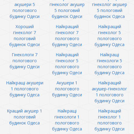
акушери 5
гінеколог акушер
гінеколог акушер
пологового
5 пологовий
5 пологовий
будинку Одеси
будинок Одеси
будинок Одеса
Хороший
Найкращий
Найкращий
гінеколог 7
гінеколог 7
гінеколог 5
пологовий
пологового
пологового
будинок Одеси
будинку Одеси
будинку Одеса
Гінекологи 7
Найкращий
Найкращі
пологового
гінеколог 5
гінекологи 5
будинку Одеси
пологового
пологового
будинку Одеси
будинку Одеса
Найкращі акушери
Акушери 1
Найкращий
1 пологового
пологового
акушер-гінеколог
будинку Одеса
будинку Одеси
1 пологового
будинку Одеси
Кращий акушер 1
Найкращі
Найкращий
пологовий
гінекологи 1
гінеколог 1
будинок Одеса
пологового
пологового
будинку Одеса
будинку Одеси