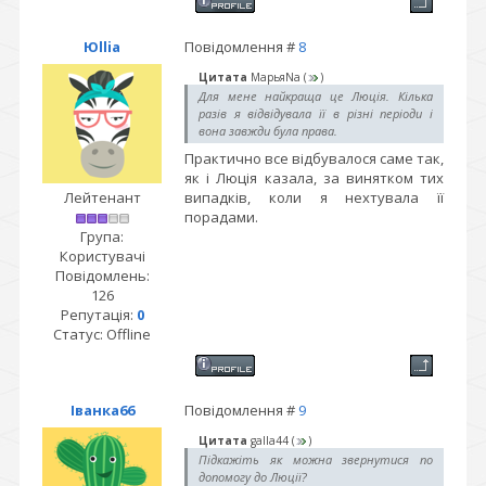
Юllia
Повідомлення #
8
Цитата
МарьяNа
(
)
Для мене найкраща це Люція. Кілька
разів я відвідувала її в різні періоди і
вона завжди була права.
Практично все відбувалося саме так,
як і Люція казала, за винятком тих
Лейтенант
випадків, коли я нехтувала її
порадами.
Група:
Користувачі
Повідомлень:
126
Репутація:
0
Статус:
Offline
Іванка66
Повідомлення #
9
Цитата
galla44
(
)
Підкажіть як можна звернутися по
допомогу до Люції?