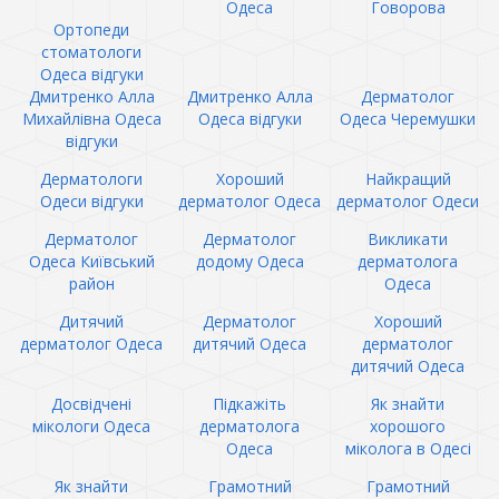
Одеса
Говорова
Ортопеди
стоматологи
Одеса відгуки
Дмитренко Алла
Дмитренко Алла
Дерматолог
Михайлівна Одеса
Одеса відгуки
Одеса Черемушки
відгуки
Дерматологи
Хороший
Найкращий
Одеси відгуки
дерматолог Одеса
дерматолог Одеси
Дерматолог
Дерматолог
Викликати
Одеса Київський
додому Одеса
дерматолога
район
Одеса
Дитячий
Дерматолог
Хороший
дерматолог Одеса
дитячий Одеса
дерматолог
дитячий Одеса
Досвідчені
Підкажіть
Як знайти
мікологи Одеса
дерматолога
хорошого
Одеса
міколога в Одесі
Як знайти
Грамотний
Грамотний