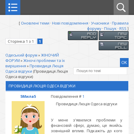
[
Оновлені теми
·
Нові повідомлення
·
Учасники
·
Правила
форуму
·
Пошук
·
RSS
]
Сторінка
1
з
1
1
Одеський форум
»
ЖІНОЧИЙ
ФОРУМ
»
Жіночі проблеми та їх
вирішення
»
Провидиця Люція
Одеса відгуки
(Провидиця Люція
Одеса відгуки)
ПРОВИДИЦЯ ЛЮЦІЯ ОДЕСА ВІДГУКИ
5Мила5
Повідомлення #
1
Провидиця Люція Одеса відгуки
У мене з'явилися проблеми у
фінансовій сфері, думаю, це якийсь
зовнішній вплив. Підкажіть до кого