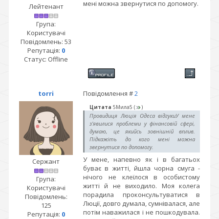
мені можна звернутися по допомогу.
Лейтенант
Група:
Користувачі
Повідомлень:
53
Репутація:
0
Статус:
Offline
torri
Повідомлення #
2
Цитата
5Мила5
(
)
Провидиця Люція Одеса відгукиУ мене
з'явилися проблеми у фінансовій сфері,
думаю, це якийсь зовнішній вплив.
Підкажіть до кого мені можна
звернутися по допомогу.
У мене, напевно як і в багатьох
Сержант
буває в житті, йшла чорна смуга -
нічого не клеїлося в особистому
Група:
житті й не виходило. Моя колега
Користувачі
порадила проконсультуватися в
Повідомлень:
Люції, довго думала, сумнівалася, але
125
потім наважилася і не пошкодувала.
Репутація:
0