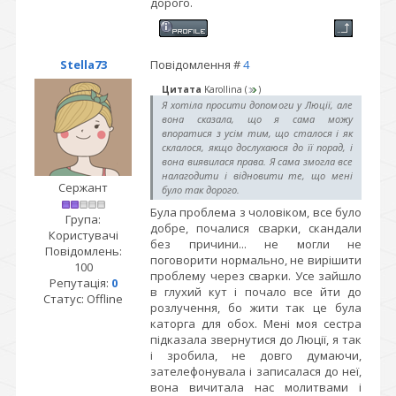
дорого.
Stella73
Повідомлення #
4
Цитата
Karollina
(
)
Я хотіла просити допомоги у Люції, але
вона сказала, що я сама можу
впоратися з усім тим, що сталося і як
склалося, якщо дослухаюся до її порад, і
вона виявилася права. Я сама змогла все
налагодити і відновити те, що мені
Сержант
було так дорого.
Була проблема з чоловіком, все було
Група:
добре, почалися сварки, скандали
Користувачі
без причини... не могли не
Повідомлень:
поговорити нормально, не вирішити
100
проблему через сварки. Усе зайшло
Репутація:
0
в глухий кут і почало все йти до
Статус:
Offline
розлучення, бо жити так це була
каторга для обох. Мені моя сестра
підказала звернутися до Люції, я так
і зробила, не довго думаючи,
зателефонувала і записалася до неї,
вона вичитала нас молитвами і