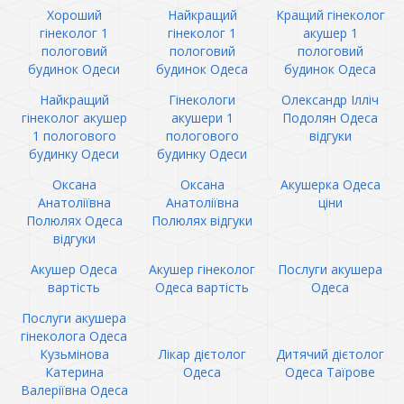
Хороший
Найкращий
Кращий гінеколог
гінеколог 1
гінеколог 1
акушер 1
пологовий
пологовий
пологовий
будинок Одеси
будинок Одеса
будинок Одеса
Найкращий
Гінекологи
Олександр Ілліч
гінеколог акушер
акушери 1
Подолян Одеса
1 пологового
пологового
відгуки
будинку Одеси
будинку Одеси
Оксана
Оксана
Акушерка Одеса
Анатоліївна
Анатоліївна
ціни
Полюлях Одеса
Полюлях відгуки
відгуки
Акушер Одеса
Акушер гінеколог
Послуги акушера
вартість
Одеса вартість
Одеса
Послуги акушера
гінеколога Одеса
Кузьмінова
Лікар дієтолог
Дитячий дієтолог
Катерина
Одеса
Одеса Таїрове
Валеріївна Одеса