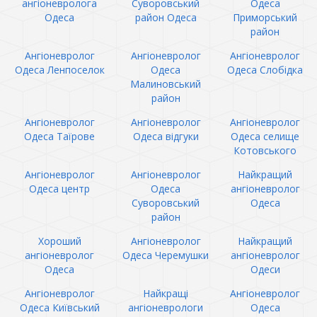
ангіоневролога
Суворовський
Одеса
Одеса
район Одеса
Приморський
район
Ангіоневролог
Ангіоневролог
Ангіоневролог
Одеса Ленпоселок
Одеса
Одеса Слобідка
Малиновський
район
Ангіоневролог
Ангіоневролог
Ангіоневролог
Одеса Таїрове
Одеса відгуки
Одеса селище
Котовського
Ангіоневролог
Ангіоневролог
Найкращий
Одеса центр
Одеса
ангіоневролог
Суворовський
Одеса
район
Хороший
Ангіоневролог
Найкращий
ангіоневролог
Одеса Черемушки
ангіоневролог
Одеса
Одеси
Ангіоневролог
Найкращі
Ангіоневролог
Одеса Київський
ангіоневрологи
Одеса