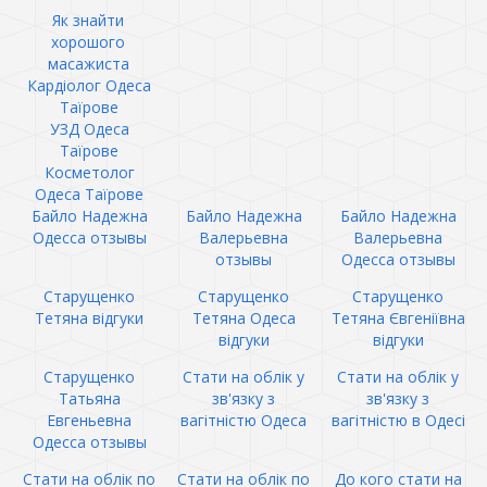
Як знайти
хорошого
масажиста
Кардіолог Одеса
Таїрове
УЗД Одеса
Таїрове
Косметолог
Одеса Таїрове
Байло Надежна
Байло Надежна
Байло Надежна
Одесса отзывы
Валерьевна
Валерьевна
отзывы
Одесса отзывы
Старущенко
Старущенко
Старущенко
Тетяна відгуки
Тетяна Одеса
Тетяна Євгеніївна
відгуки
відгуки
Старущенко
Стати на облік у
Стати на облік у
Татьяна
зв'язку з
зв'язку з
Евгеньевна
вагітністю Одеса
вагітністю в Одесі
Одесса отзывы
Стати на облік по
Стати на облік по
До кого стати на