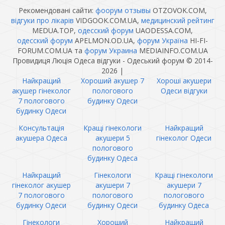
Рекомендовані сайти:
фоорум отзывы
OTZOVOK.COM,
відгуки про лікарів
VIDGOOK.COM.UA,
медицинский рейтинг
MEDUA.TOP,
одесский форум
UAODESSA.COM,
одесский форум
APELMON.OD.UA,
форум Україна
HI-FI-
FORUM.COM.UA та
форум Украина
MEDIAINFO.COM.UA
Провидиця Люція Одеса відгуки - Одеський форум © 2014-
2026
|
Найкращий
Хороший акушер 7
Хороші акушери
акушер гінеколог
пологового
Одеси відгуки
7 пологового
будинку Одеси
будинку Одеси
Консультація
Кращі гінекологи
Найкращий
акушера Одеса
акушери 5
гінеколог Одеси
пологового
будинку Одеса
Найкращий
Гінекологи
Кращі гінекологи
гінеколог акушер
акушери 7
акушери 7
7 пологового
пологового
пологового
будинку Одеси
будинку Одеси
будинку Одеса
Гінекологи
Хороший
Найкращий