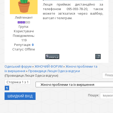
Люція приймає дистанційно за
телефоном 095-093-78-20, також
можете зв'язатися через вайбер,
Лейтенант
ватсап і телеграм.
Група:
Користувачі
Повідомлень:
119
Репутація:
0
Статус:
Offline
Одеський форум
»
ЖІНОЧИЙ ФОРУМ
»
Жіночі проблеми та
їх вирішення
»
Провидиця Люція Одеса відгуки
(Провидиця Люція Одеса відгуки)
Сторінка
1
з
1
1
Пошук: