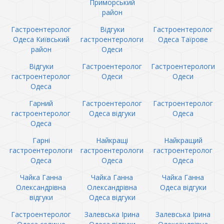
Приморський
район
Гастроентеролог
Відгуки
Гастроентеролог
Одеса Київський
гастроентерологи
Одеса Таїрове
район
Одеси
Відгуки
Гастроентеролог
Гастроентерологи
гастроентеролог
Одеси
Одеси
Одеса
Гарний
Гастроентеролог
Гастроентеролог
гастроентеролог
Одеса відгуки
Одеса
Одеса
Гарні
Найкращі
Найкращий
гастроентерологи
гастроентерологи
гастроентеролог
Одеса
Одеса
Одеса
Чайка Ганна
Чайка Ганна
Чайка Ганна
Олександрівна
Олександрівна
Одеса відгуки
відгуки
Одеса відгуки
Гастроентеролог
Залевська Ірина
Залевська Ірина