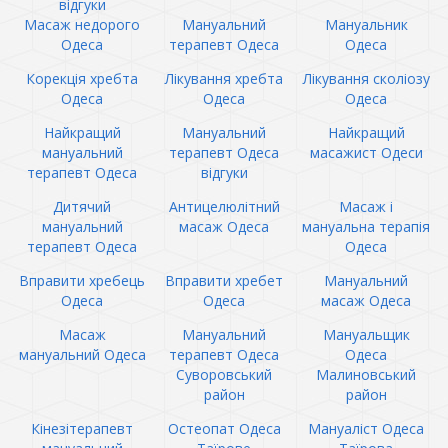
відгуки
Масаж недорого
Мануальний
Мануальник
Одеса
терапевт Одеса
Одеса
Корекція хребта
Лікування хребта
Лікування сколіозу
Одеса
Одеса
Одеса
Найкращий
Мануальний
Найкращий
мануальний
терапевт Одеса
масажист Одеси
терапевт Одеса
відгуки
Дитячий
Антицелюлітний
Масаж і
мануальний
масаж Одеса
мануальна терапія
терапевт Одеса
Одеса
Вправити хребець
Вправити хребет
Мануальний
Одеса
Одеса
масаж Одеса
Масаж
Мануальний
Мануальщик
мануальний Одеса
терапевт Одеса
Одеса
Суворовський
Малиновський
район
район
Кінезітерапевт
Остеопат Одеса
Мануаліст Одеса