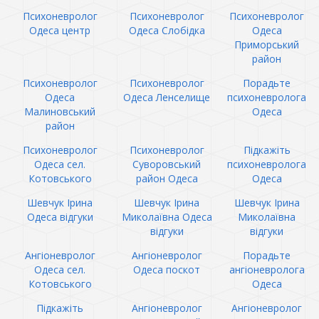
Психоневролог
Психоневролог
Психоневролог
Одеса центр
Одеса Слобідка
Одеса
Приморський
район
Психоневролог
Психоневролог
Порадьте
Одеса
Одеса Ленселище
психоневролога
Малиновський
Одеса
район
Психоневролог
Психоневролог
Підкажіть
Одеса сел.
Суворовський
психоневролога
Котовського
район Одеса
Одеса
Шевчук Ірина
Шевчук Ірина
Шевчук Ірина
Одеса відгуки
Миколаївна Одеса
Миколаївна
відгуки
відгуки
Ангіоневролог
Ангіоневролог
Порадьте
Одеса сел.
Одеса поскот
ангіоневролога
Котовського
Одеса
Підкажіть
Ангіоневролог
Ангіоневролог