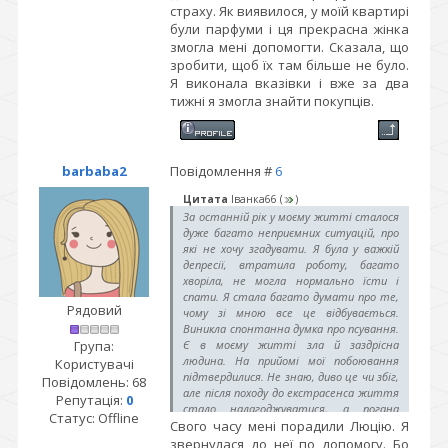
страху. Як виявилося, у моїй квартирі
були парфуми і ця прекрасна жінка
змогла мені допомогти. Сказала, що
зробити, щоб їх там більше не було.
Я виконала вказівки і вже за два
тижні я змогла знайти покупців.
barbaba2
Повідомлення #
6
Цитата
Іванка66
(
)
За останній рік у моєму житті сталося
дуже багато неприємних ситуацій, про
які не хочу згадувати. Я була у важкій
депресії, втратила роботу, багато
хворіла, не могла нормально їсти і
спати. Я стала багато думати про те,
Рядовий
чому зі мною все це відбувається.
Виникла спонтанна думка про псування.
Група:
Є в моєму житті зла й заздрісна
людина. На прийомі мої побоювання
Користувачі
підтвердилися. Не знаю, диво це чи збіг,
Повідомлень:
68
але після походу до екстрасенса життя
Репутація:
0
стало налагоджуватися, а погана
Статус:
Offline
Свого часу мені порадили Люцію. Я
людина стала обходити мене
стороною.
звернулася до неї по допомогу. Бо