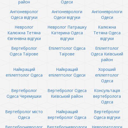
район
Одеси
Ангіоневролог
Ангіоневрологи
Ангіоневрологи
Одеса відгуки
Одеси відгуки
Одеси
Невролог
Невролог Патрашку
Калюжна
Калюжна Тетяна
Катерина Одеса
Тетяна Одеса
Євгенівна відгуки
відгуки
відгуки
Вертебролог
Епілептолог Одеса
Епілептолог
Одеса Таїрове
Таїрове
Одеса Київський
район
Найкращий
Найкращий
Хороший
епілептолог Одеса
епілептолог Одеси
епілептолог
Одеса
Вертебролог
Вертебролог Одеса
Консультація
Одеса Черемушки
Київський район
вертебролога
Одеса
Вертебролог місто
Найкращий
Вертебролог
Одеса
вертебролог Одеса
Одеса відгуки
Вертеброневролог
Вертеброневрологи
Невропатологи