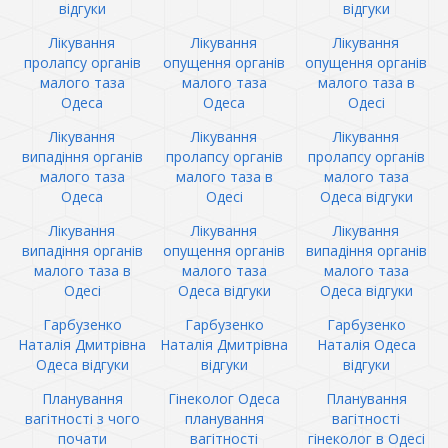
відгуки
відгуки
Лікування
Лікування
Лікування
пролапсу органів
опущення органів
опущення органів
малого таза
малого таза
малого таза в
Одеса
Одеса
Одесі
Лікування
Лікування
Лікування
випадіння органів
пролапсу органів
пролапсу органів
малого таза
малого таза в
малого таза
Одеса
Одесі
Одеса відгуки
Лікування
Лікування
Лікування
випадіння органів
опущення органів
випадіння органів
малого таза в
малого таза
малого таза
Одесі
Одеса відгуки
Одеса відгуки
Гарбузенко
Гарбузенко
Гарбузенко
Наталія Дмитрівна
Наталія Дмитрівна
Наталія Одеса
Одеса відгуки
відгуки
відгуки
Планування
Гінеколог Одеса
Планування
вагітності з чого
планування
вагітності
почати
вагітності
гінеколог в Одесі