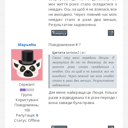
моє життя різко стало складатися з
невдач. Ось за щоб я не взялася, все
не виходило. Через певний час моїх
невдач стало в рази два менше,
Результатом задоволена.
МарьяNа
Повідомлення #
7
Цитата
barbaba2
(
)
Свого часу мені порадили Люцію. Я
звернулася до неї по допомогу. Бо моє
життя різко стало складатися з
невдач. Ось за щоб я не взялася, все не
виходило. Через певний час моїх невдач
стало в рази два менше, Результатом
Сержант
задоволена.
Для мене найкраща це Люція. Кілька
Група:
разів я відвідувала її в різні періоди і
Користувачі
вона завжди була права.
Повідомлень:
100
Репутація:
0
Статус:
Offline