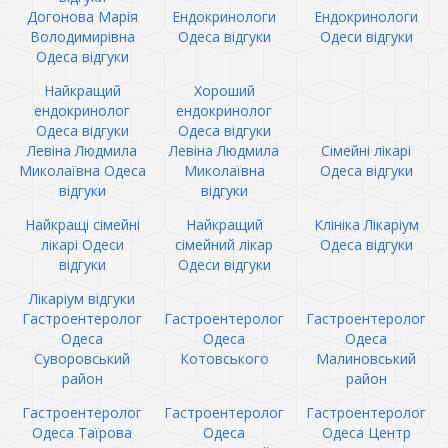
Догонова Марія
Ендокринологи
Ендокринологи
Володимирівна
Одеса відгуки
Одеси відгуки
Одеса відгуки
Найкращий
Хороший
ендокринолог
ендокринолог
Одеса відгуки
Одеса відгуки
Левіна Людмила
Левіна Людмила
Сімейні лікарі
Миколаївна Одеса
Миколаївна
Одеса відгуки
відгуки
відгуки
Найкращі сімейні
Найкращий
Клініка Лікаріум
лікарі Одеси
сімейний лікар
Одеса відгуки
відгуки
Одеси відгуки
Лікаріум відгуки
Гастроентеролог
Гастроентеролог
Гастроентеролог
Одеса
Одеса
Одеса
Суворовський
Котовського
Малиновський
район
район
Гастроентеролог
Гастроентеролог
Гастроентеролог
Одеса Таїрова
Одеса
Одеса Центр