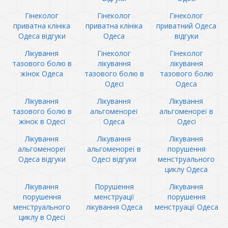
Гінеколог
Гінеколог
Гінеколог
приватна клініка
приватна клініка
приватний Одеса
Одеса відгуки
Одеса
відгуки
Лікування
Гінеколог
Гінеколог
тазового болю в
лікування
лікування
жінок Одеса
тазового болю в
тазового болю
Одесі
Одеса
Лікування
Лікування
Лікування
тазового болю в
альгоменореї
альгоменореї в
жінок в Одесі
Одеса
Одесі
Лікування
Лікування
Лікування
альгоменореї
альгоменореї в
порушення
Одеса відгуки
Одесі відгуки
менструального
циклу Одеса
Лікування
Порушення
Лікування
порушення
менструації
порушення
менструального
лікування Одеса
менструації Одеса
циклу в Одесі