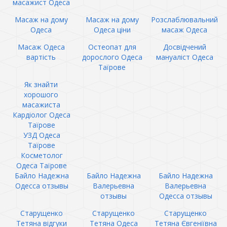
масажист Одеса
Масаж на дому
Масаж на дому
Розслаблювальний
Одеса
Одеса ціни
масаж Одеса
Масаж Одеса
Остеопат для
Досвідчений
вартість
дорослого Одеса
мануаліст Одеса
Таїрове
Як знайти
хорошого
масажиста
Кардіолог Одеса
Таїрове
УЗД Одеса
Таїрове
Косметолог
Одеса Таїрове
Байло Надежна
Байло Надежна
Байло Надежна
Одесса отзывы
Валерьевна
Валерьевна
отзывы
Одесса отзывы
Старущенко
Старущенко
Старущенко
Тетяна відгуки
Тетяна Одеса
Тетяна Євгеніївна