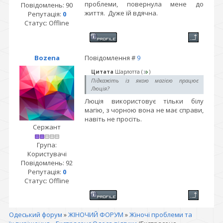
проблеми, повернула мене до
Повідомлень:
90
життя. Дуже їй вдячна.
Репутація:
0
Статус:
Offline
Bozena
Повідомлення #
9
Цитата
Шарлотта
(
)
Підкажіть із якою магією працює
Люція?
Люція використовує тільки білу
магію, з чорною вона не має справи,
навіть не просіть.
Сержант
Група:
Користувачі
Повідомлень:
92
Репутація:
0
Статус:
Offline
Одеський форум
»
ЖІНОЧИЙ ФОРУМ
»
Жіночі проблеми та