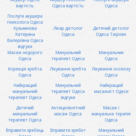
вартість
Одеса вартість
Одеса
Послуги акушера
гінеколога Одеса
Кузьмінова
Лікар дієтолог
Дитячий дієтолог
Катерина
Одеса
Одеса Таїрове
Валеріївна Одеса
відгуки
Масаж недорого
Мануальний
Мануальник
Одеса
терапевт Одеса
Одеса
Корекція хребта
Лікування хребта
Лікування сколіозу
Одеса
Одеса
Одеса
Найкращий
Мануальний
Найкращий
мануальний
терапевт Одеса
масажист Одеси
терапевт Одеса
відгуки
Дитячий
Антицелюлітний
Масаж і
мануальний
масаж Одеса
мануальна терапія
терапевт Одеса
Одеса
Вправити хребець
Вправити хребет
Мануальний