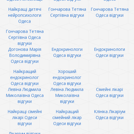
Найкращі дитячі
Гончарова Тетяна
Гончарова Тетяна
нейропсихологи
Сергіївна відгуки
Одеса відгуки
Одеса
Гончарова Тетяна
Сергіївна Одеса
відгуки
Догонова Марія
Ендокринологи
Ендокринологи
Володимирівна
Одеса відгуки
Одеси відгуки
Одеса відгуки
Найкращий
Хороший
ендокринолог
ендокринолог
Одеса відгуки
Одеса відгуки
Левіна Людмила
Левіна Людмила
Сімейні лікарі
Миколаївна Одеса
Миколаївна
Одеса відгуки
відгуки
відгуки
Найкращі сімейні
Найкращий
Клініка Лікаріум
лікарі Одеси
сімейний лікар
Одеса відгуки
відгуки
Одеси відгуки
Лікаріум відгуки