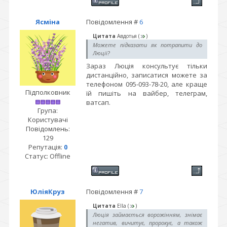
Ясміна
Повідомлення #
6
Цитата
Авдотья
(
)
Можете підказати як потрапити до
Люції?
Зараз Люція консультує тільки
дистанційно, записатися можете за
телефоном 095-093-78-20, але краще
Підполковник
їй пишіть на вайбер, телеграм,
ватсап.
Група:
Користувачі
Повідомлень:
129
Репутація:
0
Статус:
Offline
ЮліяКруз
Повідомлення #
7
Цитата
Ella
(
)
Люція займається ворожінням, знімає
негатив, вичитує, пророкує, а також