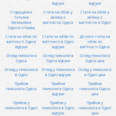
відгуки
відгуки
Старущенко
Стати на облік у
Стати на облік у
Татьяна
зв'язку з
зв'язку з
Евгеньевна
вагітністю Одеса
вагітністю в Одесі
Одесса отзывы
Стати на облік по
Стати на облік по
До кого стати на
вагітності Одеса
вагітності в Одесі
облік по
відгуки
відгуки
вагітності Одеса
Огляд гінеколога
Огляд гінеколога
Огляд гінеколога
Одеса
Одеса відгуки
Одеса ціна
Огляд у гінеколога
Огляд у гінеколога
Огляд у гінеколога
в Одесі
в Одесі відгуки
в Одесі ціна
Прийом
Прийом
Прийом
гінеколога Одеса
гінеколога Одеса
гінеколога Одеса
відгуки
ціна
Прийом у
Прийом у
Прийом у
гінеколога в Одесі
гінеколога в Одесі
гінеколога в Одесі
відгуки
ціна