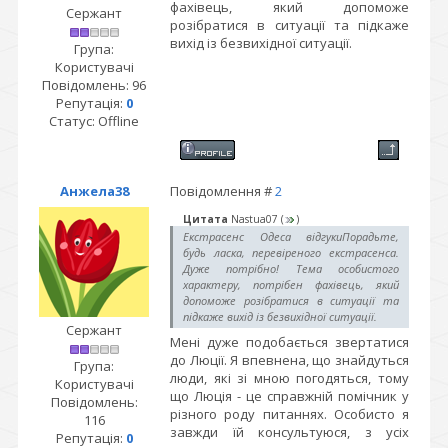
фахівець, який допоможе
Сержант
розібратися в ситуації та підкаже
вихід із безвихідної ситуації.
Група:
Користувачі
Повідомлень:
96
Репутація:
0
Статус:
Offline
Анжела38
Повідомлення #
2
Цитата
Nastua07
(
)
Екстрасенс Одеса відгукиПорадьте,
будь ласка, перевіреного екстрасенса.
Дуже потрібно! Тема особистого
характеру, потрібен фахівець, який
допоможе розібратися в ситуації та
підкаже вихід із безвихідної ситуації.
Сержант
Мені дуже подобається звертатися
до Люції. Я впевнена, що знайдуться
Група:
люди, які зі мною погодяться, тому
Користувачі
що Люція - це справжній помічник у
Повідомлень:
різного роду питаннях. Особисто я
116
завжди їй консультуюся, з усіх
Репутація:
0