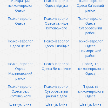
Найкращий
Психоневролог
Психоневролог
психоневролог
Одеса відгуки
Одеса Київський
Одеси
район
Психоневролог
Психоневролог
Психоневролог
Одеса
Одеса селище
Одеса
Котовського
Суворовський
район
Психоневролог
Психоневролог
Психоневролог
Одеса центр
Одеса Слобідка
Одеса
Приморський
район
Психоневролог
Психоневролог
Порадьте
Одеса
Одеса Ленселище
психоневролога
Малиновський
Одеса
район
Психоневролог
Психоневролог
Підкажіть
Одеса сел.
Суворовський
психоневролога
Котовського
район Одеса
Одеса
Шевчук Ірина
Шевчук Ірина
Шевчук Ірина