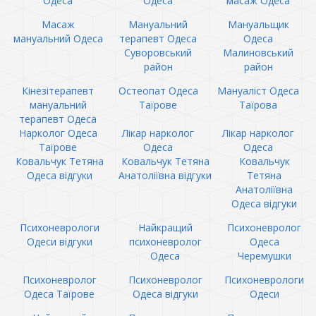
Одеса
Одеса
масаж Одеса
Масаж
Мануальний
Мануальщик
мануальний Одеса
терапевт Одеса
Одеса
Суворовський
Малиновський
район
район
Кінезітерапевт
Остеопат Одеса
Мануаліст Одеса
мануальний
Таїрове
Таїрова
терапевт Одеса
Нарколог Одеса
Лікар нарколог
Лікар нарколог
Таїрове
Одеса
Одеса
Ковальчук Тетяна
Ковальчук Тетяна
Ковальчук
Одеса відгуки
Анатоліївна відгуки
Тетяна
Анатоліївна
Одеса відгуки
Психоневрологи
Найкращий
Психоневролог
Одеси відгуки
психоневролог
Одеса
Одеса
Черемушки
Психоневролог
Психоневролог
Психоневрологи
Одеса Таїрове
Одеса відгуки
Одеси