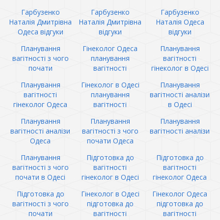
Гарбузенко
Гарбузенко
Гарбузенко
Наталія Дмитрівна
Наталія Дмитрівна
Наталія Одеса
Одеса відгуки
відгуки
відгуки
Планування
Гінеколог Одеса
Планування
вагітності з чого
планування
вагітності
почати
вагітності
гінеколог в Одесі
Планування
Гінеколог в Одесі
Планування
вагітності
планування
вагітності аналізи
гінеколог Одеса
вагітності
в Одесі
Планування
Планування
Планування
вагітності аналізи
вагітності з чого
вагітності аналізи
Одеса
почати Одеса
Планування
Підготовка до
Підготовка до
вагітності з чого
вагітності
вагітності
почати в Одесі
гінеколог в Одесі
гінеколог Одеса
Підготовка до
Гінеколог в Одесі
Гінеколог Одеса
вагітності з чого
підготовка до
підготовка до
почати
вагітності
вагітності