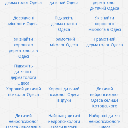
дерматолог Одеса
дитячий Одеса
дерматолог
дитячий Одеса
Досвідчені
Підкажіть
Як знайти
мікологи Одеса
дерматолога
хорошого
Одеса
міколога в Одесі
Як знайти
Грамотний
Грамотний
хорошого
міколог Одеса
дерматолог Одеса
дерматолога в
Одесі
Підкажіть
дитячого
дерматолога
Одеса
Хороший дитячий
Хороші дитячий
Дитячий
психолог Одеса
психолог Одеса
нейропсихолог
відгуки
Одеса селище
Котовського
Дитячий
Найкращі дитячі
Найкращі дитячі
нейропсихолог
нейропсихологи
нейропсихологи
Одеса Ленселище
Одеси відгуки
Одеса