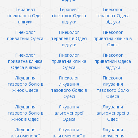
Терапевт
Терапевт
Гінеколог
гінеколог в Одесі
гінеколог Одеса
терапевт Одеса
відгуки
відгуки
відгуки
Гінеколог
Гінеколог
Гінеколог
приватний Одеса
терапевт в Одесі
приватна клініка в
відгуки
Одесі
Гінеколог
Гінеколог
Гінеколог
приватна клініка
приватна клініка
приватний Одеса
Одеса відгуки
Одеса
відгуки
Лікування
Гінеколог
Гінеколог
тазового болю в
лікування
лікування
жінок Одеса
тазового болю в
тазового болю
Одесі
Одеса
Лікування
Лікування
Лікування
тазового болю в
альгоменореї
альгоменореї в
жінок в Одесі
Одеса
Одесі
Лікування
Лікування
Лікування
альгоменореї
альгоменореї в
порушення