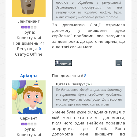
працює з обрядами і ритуалами!
Зважившись спробувати до неї
звернутися за порадою подруг, була,
м'яко кажучи, шокована результатом.
Лейтенант
За допомогою Люції отримала
допомогу у вирішенні дуже
Група:
серйозної проблеми, яка замучила
Користувачі
за довгі роки. До цього не вірила, що
Повідомлень:
41
є ще такі сильні маги
Репутація:
0
Статус:
Offline
Аріадна
Повідомлення #
8
Цитата
ЮліяКруз
(
)
За допомогою Люції отримала допомогу
у вирішенні дуже серйозної проблеми,
яка замучила за довгі роки. До цього не
вірила, що є ще такі сильні маги
У мене була дуже складна ситуація. У
якій мені ніхто не міг допомогти,
Сержант
після чого одна знайома порадила
звернутися до Люції. Вона
Група:
допомогла мені вирішити всі
Користувачі