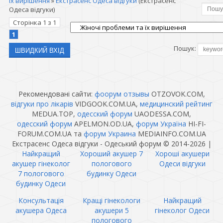
їх вирішення
»
Екстрасенс Одеса відгуки
(Екстрасенс
Одеса відгуки)
Сторінка
1
з
1
1
Пошук:
Рекомендовані сайти:
фоорум отзывы
OTZOVOK.COM,
відгуки про лікарів
VIDGOOK.COM.UA,
медицинский рейтинг
MEDUA.TOP,
одесский форум
UAODESSA.COM,
одесский форум
APELMON.OD.UA,
форум Україна
HI-FI-
FORUM.COM.UA та
форум Украина
MEDIAINFO.COM.UA
Екстрасенс Одеса відгуки - Одеський форум © 2014-2026
|
Найкращий
Хороший акушер 7
Хороші акушери
акушер гінеколог
пологового
Одеси відгуки
7 пологового
будинку Одеси
будинку Одеси
Консультація
Кращі гінекологи
Найкращий
акушера Одеса
акушери 5
гінеколог Одеси
пологового