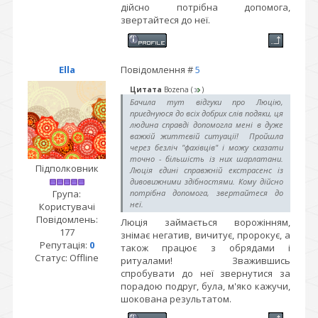
дійсно потрібна допомога,
звертайтеся до неї.
Ella
Повідомлення #
5
Цитата
Bozena
(
)
Бачила тут відгуки про Люцію,
приєднуюся до всіх добрих слів подяки, ця
людина справді допомогла мені в дуже
важкій життєвій ситуації! Пройшла
через безліч "фахівців" і можу сказати
точно - більшість із них шарлатани.
Підполковник
Люція єдині справжній екстрасенс із
дивовижними здібностями. Кому дійсно
Група:
потрібна допомога, звертайтеся до
неї.
Користувачі
Повідомлень:
Люція займається ворожінням,
177
знімає негатив, вичитує, пророкує, а
Репутація:
0
також працює з обрядами і
Статус:
Offline
ритуалами! Зважившись
спробувати до неї звернутися за
порадою подруг, була, м'яко кажучи,
шокована результатом.