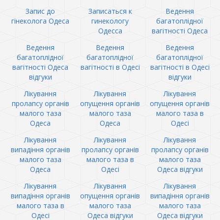
Запис до
Записаться к
Ведення
гінеколога Одеса
гинекологу
багатоплідної
Одесса
вагітності Одеса
Ведення
Ведення
Ведення
багатоплідної
багатоплідної
багатоплідної
вагітності Одеса
вагітності в Одесі
вагітності в Одесі
відгуки
відгуки
Лікування
Лікування
Лікування
пролапсу органів
опущення органів
опущення органів
малого таза
малого таза
малого таза в
Одеса
Одеса
Одесі
Лікування
Лікування
Лікування
випадіння органів
пролапсу органів
пролапсу органів
малого таза
малого таза в
малого таза
Одеса
Одесі
Одеса відгуки
Лікування
Лікування
Лікування
випадіння органів
опущення органів
випадіння органів
малого таза в
малого таза
малого таза
Одесі
Одеса відгуки
Одеса відгуки