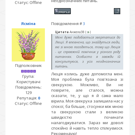
неоднозначних питань.
Статус:
Offline
Ясміна
Повідомлення #
3
Цитата
Анжела38
(
)
Мені дуже подобається звертатися до
Люції. Я впевнена, що знайдуться люди,
які зі мною погодяться, тому що Люція
- це справжній помічник у різного роду
питаннях. Особисто я завжди їй
консультуюся, з усіх неоднозначних
Підполковник
питань.
Люція колись дуже допомогла мені.
Група:
Моя проблема була пов'язана зі
Користувачі
свекрухою. Можливо, Ви не
Повідомлень:
повірите, але сталося, можна
129
сказати, те, у що я й сама мало
Репутація:
0
вірила. Моя свекруха залишила нас у
Статус:
Offline
спокої, ба більше, стосунки між мною
та свекрухою стали з великою
швидкістю починати
налагоджуватися. Зараз ми доволі
спокійно й навіть тепло спілкуємося.
Рекомендую!