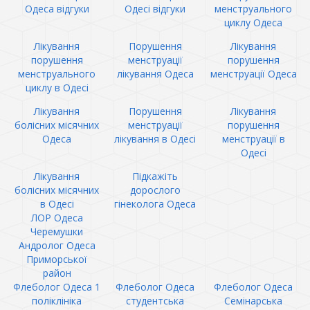
Одеса відгуки
Одесі відгуки
менструального
циклу Одеса
Лікування
Порушення
Лікування
порушення
менструації
порушення
менструального
лікування Одеса
менструації Одеса
циклу в Одесі
Лікування
Порушення
Лікування
болісних місячних
менструації
порушення
Одеса
лікування в Одесі
менструації в
Одесі
Лікування
Підкажіть
болісних місячних
дорослого
в Одесі
гінеколога Одеса
ЛОР Одеса
Черемушки
Андролог Одеса
Приморської
район
Флеболог Одеса 1
Флеболог Одеса
Флеболог Одеса
поліклініка
студентська
Семінарська