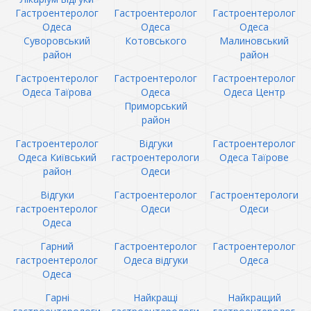
Гастроентеролог
Гастроентеролог
Гастроентеролог
Одеса
Одеса
Одеса
Суворовський
Котовського
Малиновський
район
район
Гастроентеролог
Гастроентеролог
Гастроентеролог
Одеса Таїрова
Одеса
Одеса Центр
Приморський
район
Гастроентеролог
Відгуки
Гастроентеролог
Одеса Київський
гастроентерологи
Одеса Таїрове
район
Одеси
Відгуки
Гастроентеролог
Гастроентерологи
гастроентеролог
Одеси
Одеси
Одеса
Гарний
Гастроентеролог
Гастроентеролог
гастроентеролог
Одеса відгуки
Одеса
Одеса
Гарні
Найкращі
Найкращий