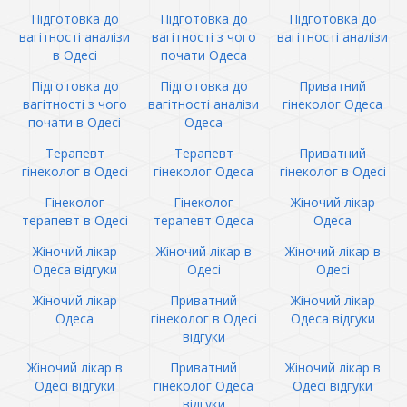
Підготовка до
Підготовка до
Підготовка до
вагітності аналізи
вагітності з чого
вагітності аналізи
в Одесі
почати Одеса
Підготовка до
Підготовка до
Приватний
вагітності з чого
вагітності аналізи
гінеколог Одеса
почати в Одесі
Одеса
Терапевт
Терапевт
Приватний
гінеколог в Одесі
гінеколог Одеса
гінеколог в Одесі
Гінеколог
Гінеколог
Жіночий лікар
терапевт в Одесі
терапевт Одеса
Одеса
Жіночий лікар
Жіночий лікар в
Жіночий лікар в
Одеса відгуки
Одесі
Одесі
Жіночий лікар
Приватний
Жіночий лікар
Одеса
гінеколог в Одесі
Одеса відгуки
відгуки
Жіночий лікар в
Приватний
Жіночий лікар в
Одесі відгуки
гінеколог Одеса
Одесі відгуки
відгуки