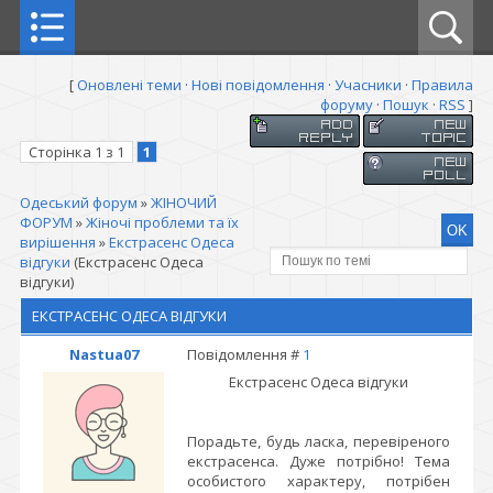
[
Оновлені теми
·
Нові повідомлення
·
Учасники
·
Правила
форуму
·
Пошук
·
RSS
]
Сторінка
1
з
1
1
Одеський форум
»
ЖІНОЧИЙ
ФОРУМ
»
Жіночі проблеми та їх
вирішення
»
Екстрасенс Одеса
відгуки
(Екстрасенс Одеса
відгуки)
ЕКСТРАСЕНС ОДЕСА ВІДГУКИ
Nastua07
Повідомлення #
1
Екстрасенс Одеса відгуки
Порадьте, будь ласка, перевіреного
екстрасенса. Дуже потрібно! Тема
особистого характеру, потрібен