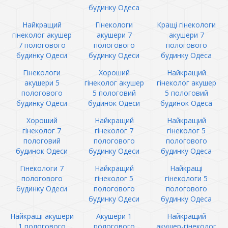
будинку Одеса
Найкращий
Гінекологи
Кращі гінекологи
гінеколог акушер
акушери 7
акушери 7
7 пологового
пологового
пологового
будинку Одеси
будинку Одеси
будинку Одеса
Гінекологи
Хороший
Найкращий
акушери 5
гінеколог акушер
гінеколог акушер
пологового
5 пологовий
5 пологовий
будинку Одеси
будинок Одеси
будинок Одеса
Хороший
Найкращий
Найкращий
гінеколог 7
гінеколог 7
гінеколог 5
пологовий
пологового
пологового
будинок Одеси
будинку Одеси
будинку Одеса
Гінекологи 7
Найкращий
Найкращі
пологового
гінеколог 5
гінекологи 5
будинку Одеси
пологового
пологового
будинку Одеси
будинку Одеса
Найкращі акушери
Акушери 1
Найкращий
1 пологового
пологового
акушер-гінеколог