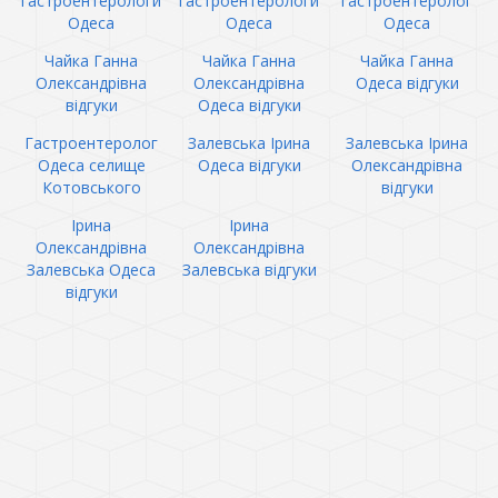
гастроентерологи
гастроентерологи
гастроентеролог
Одеса
Одеса
Одеса
Чайка Ганна
Чайка Ганна
Чайка Ганна
Олександрівна
Олександрівна
Одеса відгуки
відгуки
Одеса відгуки
Гастроентеролог
Залевська Ірина
Залевська Ірина
Одеса селище
Одеса відгуки
Олександрівна
Котовського
відгуки
Ірина
Ірина
Олександрівна
Олександрівна
Залевська Одеса
Залевська відгуки
відгуки