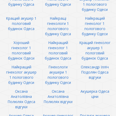
будинку Одеса
будинку Одеси
1 пологового
будинку Одеси
Кращий акушер 1
Найкращі
Найкращий
пологовий
гінекологи 1
гінеколог 1
будинок Одеса
пологового
пологового
будинку Одеса
будинку Одеси
Хороший
Найкращий
Кращий гінеколог
гінеколог 1
гінеколог 1
акушер 1
пологовий
пологовий
пологовий
будинок Одеси
будинок Одеса
будинок Одеса
Найкращий
Гінекологи
Олександр Ілліч
гінеколог акушер
акушери 1
Подолян Одеса
1 пологового
пологового
відгуки
будинку Одеси
будинку Одеси
Оксана
Оксана
Акушерка Одеса
Анатоліївна
Анатоліївна
ціни
Полюлях Одеса
Полюлях відгуки
відгуки
Акушер Одеса
Акушер гінеколог
Послуги акушера