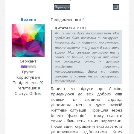
Bozena
Повідомлення #
4
Цитата
Ясміна
(
)
Люція колись дуже допомогла мені. Моя
проблема була пов'язана зі свекрухою.
Можливо, Ви не повірите, але сталося,
можна сказати, те, у що я й сама мало
вірила. Моя свекруха залишила нас у
спокої, ба більше, стосунки між мною
Сержант
та свекрухою стали з великою
швидкістю починати
Група:
налагоджуватися. Зараз ми доволі
спокійно й навіть тепло спілкуємося.
Користувачі
Рекомендую!
Повідомлень:
92
Репутація:
0
Бачила тут відгуки про Люцію,
Статус:
Offline
приєднуюся до всіх добрих слів
подяки, ця людина справді
допомогла мені в дуже важкій
життєвій ситуації! Пройшла через
безліч "фахівців" і можу сказати
точно - більшість із них шарлатани.
Люція єдині справжній екстрасенс із
дивовижними здібностями. Кому