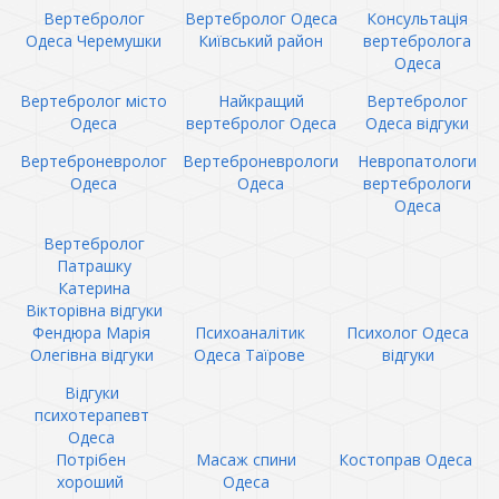
Вертебролог
Вертебролог Одеса
Консультація
Одеса Черемушки
Київський район
вертебролога
Одеса
Вертебролог місто
Найкращий
Вертебролог
Одеса
вертебролог Одеса
Одеса відгуки
Вертеброневролог
Вертеброневрологи
Невропатологи
Одеса
Одеса
вертебрологи
Одеса
Вертебролог
Патрашку
Катерина
Вікторівна відгуки
Фендюра Марія
Психоаналітик
Психолог Одеса
Олегівна відгуки
Одеса Таїрове
відгуки
Відгуки
психотерапевт
Одеса
Потрібен
Масаж спини
Костоправ Одеса
хороший
Одеса