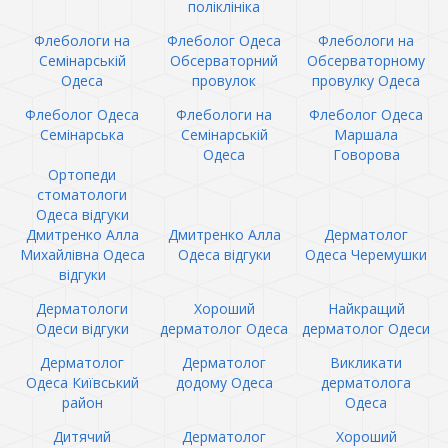
поліклініка
Флебологи на
Флеболог Одеса
Флебологи на
Семінарській
Обсерваторний
Обсерваторному
Одеса
провулок
провулку Одеса
Флеболог Одеса
Флебологи на
Флеболог Одеса
Семінарська
Семінарській
Маршала
Одеса
Говорова
Ортопеди
стоматологи
Одеса відгуки
Дмитренко Алла
Дмитренко Алла
Дерматолог
Михайлівна Одеса
Одеса відгуки
Одеса Черемушки
відгуки
Дерматологи
Хороший
Найкращий
Одеси відгуки
дерматолог Одеса
дерматолог Одеси
Дерматолог
Дерматолог
Викликати
Одеса Київський
додому Одеса
дерматолога
район
Одеса
Дитячий
Дерматолог
Хороший