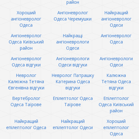
район
Хороший
Ангіоневролог
Найкращий
ангіоневролог
Одеса Черемушки
ангіоневролог
Одеса
Одеси
Ангіоневролог
Найкращі
Ангіоневролог
Одеса Київський
ангіоневрологи
Одеса
район
Одеси
Ангіоневролог
Ангіоневрологи
Ангіоневрологи
Одеса відгуки
Одеси відгуки
Одеси
Невролог
Невролог Патрашку
Калюжна
Калюжна Тетяна
Катерина Одеса
Тетяна Одеса
Євгенівна відгуки
відгуки
відгуки
Вертебролог
Епілептолог Одеса
Епілептолог
Одеса Таїрове
Таїрове
Одеса Київський
район
Найкращий
Найкращий
Хороший
епілептолог Одеса
епілептолог Одеси
епілептолог
Одеса