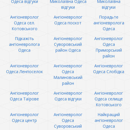
Одеса відгуки
Миколаївна Одеса
Миколаївна
відгуки
відгуки
Ангіоневролог
Ангіоневролог
Порадьте
Одеса сел.
Одеса поскот
ангіоневролога
Котовського
Одеса
Підкажіть
Ангіоневролог
Ангіоневролог
ангіоневролога
Суворовський
Одеса
Одеса
район Одеса
Приморський
район
Ангіоневролог
Ангіоневролог
Ангіоневролог
Одеса Ленпоселок
Одеса
Одеса Слобідка
Малиновський
район
Ангіоневролог
Ангіоневролог
Ангіоневролог
Одеса Таїрове
Одеса відгуки
Одеса селище
Котовського
Ангіоневролог
Ангіоневролог
Найкращий
Одеса центр
Одеса
ангіоневролог
Суворовський
Одеса