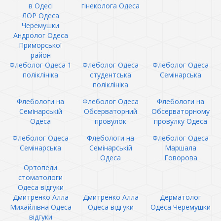
в Одесі
гінеколога Одеса
ЛОР Одеса
Черемушки
Андролог Одеса
Приморської
район
Флеболог Одеса 1
Флеболог Одеса
Флеболог Одеса
поліклініка
студентська
Семінарська
поліклініка
Флебологи на
Флеболог Одеса
Флебологи на
Семінарській
Обсерваторний
Обсерваторному
Одеса
провулок
провулку Одеса
Флеболог Одеса
Флебологи на
Флеболог Одеса
Семінарська
Семінарській
Маршала
Одеса
Говорова
Ортопеди
стоматологи
Одеса відгуки
Дмитренко Алла
Дмитренко Алла
Дерматолог
Михайлівна Одеса
Одеса відгуки
Одеса Черемушки
відгуки