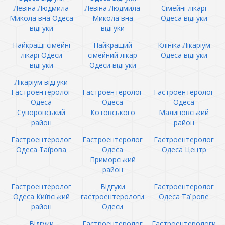
Левіна Людмила
Левіна Людмила
Сімейні лікарі
Миколаївна Одеса
Миколаївна
Одеса відгуки
відгуки
відгуки
Найкращі сімейні
Найкращий
Клініка Лікаріум
лікарі Одеси
сімейний лікар
Одеса відгуки
відгуки
Одеси відгуки
Лікаріум відгуки
Гастроентеролог
Гастроентеролог
Гастроентеролог
Одеса
Одеса
Одеса
Суворовський
Котовського
Малиновський
район
район
Гастроентеролог
Гастроентеролог
Гастроентеролог
Одеса Таїрова
Одеса
Одеса Центр
Приморський
район
Гастроентеролог
Відгуки
Гастроентеролог
Одеса Київський
гастроентерологи
Одеса Таїрове
район
Одеси
Відгуки
Гастроентеролог
Гастроентерологи