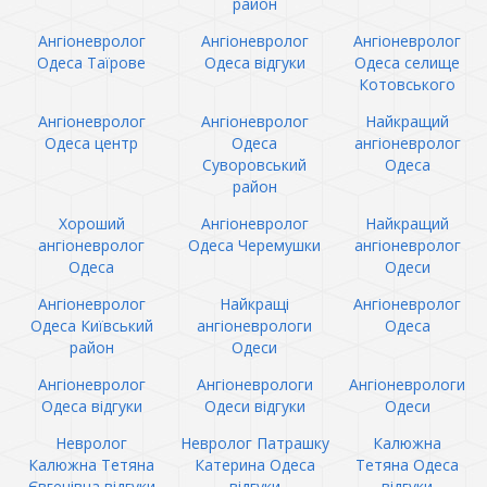
район
Ангіоневролог
Ангіоневролог
Ангіоневролог
Одеса Таїрове
Одеса відгуки
Одеса селище
Котовського
Ангіоневролог
Ангіоневролог
Найкращий
Одеса центр
Одеса
ангіоневролог
Суворовський
Одеса
район
Хороший
Ангіоневролог
Найкращий
ангіоневролог
Одеса Черемушки
ангіоневролог
Одеса
Одеси
Ангіоневролог
Найкращі
Ангіоневролог
Одеса Київський
ангіоневрологи
Одеса
район
Одеси
Ангіоневролог
Ангіоневрологи
Ангіоневрологи
Одеса відгуки
Одеси відгуки
Одеси
Невролог
Невролог Патрашку
Калюжна
Калюжна Тетяна
Катерина Одеса
Тетяна Одеса
Євгенівна відгуки
відгуки
відгуки