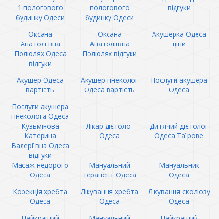
1 пологового
пологового
відгуки
будинку Одеси
будинку Одеси
Оксана
Оксана
Акушерка Одеса
Анатоліївна
Анатоліївна
ціни
Полюлях Одеса
Полюлях відгуки
відгуки
Акушер Одеса
Акушер гінеколог
Послуги акушера
вартість
Одеса вартість
Одеса
Послуги акушера
гінеколога Одеса
Кузьмінова
Лікар дієтолог
Дитячий дієтолог
Катерина
Одеса
Одеса Таїрове
Валеріївна Одеса
відгуки
Масаж недорого
Мануальний
Мануальник
Одеса
терапевт Одеса
Одеса
Корекція хребта
Лікування хребта
Лікування сколіозу
Одеса
Одеса
Одеса
Найкращий
Мануальний
Найкращий