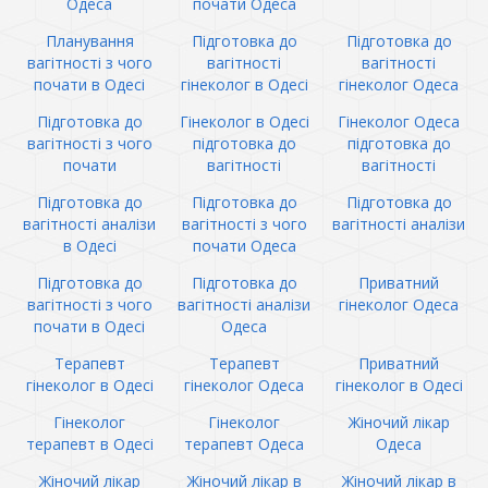
Одеса
почати Одеса
Планування
Підготовка до
Підготовка до
вагітності з чого
вагітності
вагітності
почати в Одесі
гінеколог в Одесі
гінеколог Одеса
Підготовка до
Гінеколог в Одесі
Гінеколог Одеса
вагітності з чого
підготовка до
підготовка до
почати
вагітності
вагітності
Підготовка до
Підготовка до
Підготовка до
вагітності аналізи
вагітності з чого
вагітності аналізи
в Одесі
почати Одеса
Підготовка до
Підготовка до
Приватний
вагітності з чого
вагітності аналізи
гінеколог Одеса
почати в Одесі
Одеса
Терапевт
Терапевт
Приватний
гінеколог в Одесі
гінеколог Одеса
гінеколог в Одесі
Гінеколог
Гінеколог
Жіночий лікар
терапевт в Одесі
терапевт Одеса
Одеса
Жіночий лікар
Жіночий лікар в
Жіночий лікар в