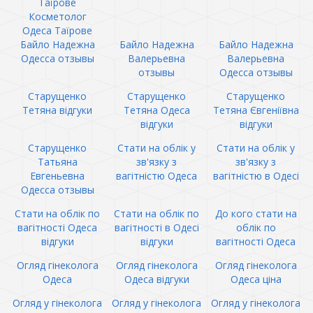
Таїрове
Косметолог
Одеса Таїрове
Байло Надежна
Байло Надежна
Байло Надежна
Одесса отзывы
Валерьевна
Валерьевна
отзывы
Одесса отзывы
Старущенко
Старущенко
Старущенко
Тетяна відгуки
Тетяна Одеса
Тетяна Євгеніївна
відгуки
відгуки
Старущенко
Стати на облік у
Стати на облік у
Татьяна
зв'язку з
зв'язку з
Евгеньевна
вагітністю Одеса
вагітністю в Одесі
Одесса отзывы
Стати на облік по
Стати на облік по
До кого стати на
вагітності Одеса
вагітності в Одесі
облік по
відгуки
відгуки
вагітності Одеса
Огляд гінеколога
Огляд гінеколога
Огляд гінеколога
Одеса
Одеса відгуки
Одеса ціна
Огляд у гінеколога
Огляд у гінеколога
Огляд у гінеколога