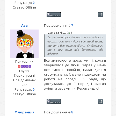
Репутація:
0
Статус:
Offline
Ава
Повідомлення #
7
Цитата
Нісса
(
)
Люція мені дуже допомогла. Не побоюся
високих слів, але я дуже вдячна їй за те,
що вона для мене зробила. Сподіваюся,
що і вам вона або допоможе, або
підкаже.
Все змінилося в моєму житті, коли я
Полковник
звернулася до Люції. Зараз у мене
все тихо і спокійно, налагодилися
Група:
стосунки в сім'ї, мене підвищили на
Користувачі
роботі на посаді. Я рада, що
Повідомлень:
дослухалася до її порад і змогла
238
змінити своє життя. Рекомендую!
Репутація:
0
Статус:
Offline
Флоренція
Повідомлення #
8