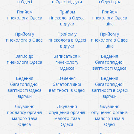
в Одесі
в Одесі відгуки
в Одесі ціна
Прийом
Прийом
Прийом
гінеколога Одеса
гінеколога Одеса
гінеколога Одеса
відгуки
ціна
Прийом у
Прийом у
Прийом у
гінеколога в Одесі
гінеколога в Одесі
гінеколога в Одесі
відгуки
ціна
Запис до
Записаться к
Ведення
гінеколога Одеса
гинекологу
багатоплідної
Одесса
вагітності Одеса
Ведення
Ведення
Ведення
багатоплідної
багатоплідної
багатоплідної
вагітності Одеса
вагітності в Одесі
вагітності в Одесі
відгуки
відгуки
Лікування
Лікування
Лікування
пролапсу органів
опущення органів
опущення органів
малого таза
малого таза
малого таза в
Одеса
Одеса
Одесі