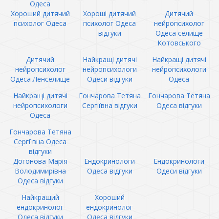
Одеса
Хороший дитячий
Хороші дитячий
Дитячий
психолог Одеса
психолог Одеса
нейропсихолог
відгуки
Одеса селище
Котовського
Дитячий
Найкращі дитячі
Найкращі дитячі
нейропсихолог
нейропсихологи
нейропсихологи
Одеса Ленселище
Одеси відгуки
Одеса
Найкращі дитячі
Гончарова Тетяна
Гончарова Тетяна
нейропсихологи
Сергіївна відгуки
Одеса відгуки
Одеса
Гончарова Тетяна
Сергіївна Одеса
відгуки
Догонова Марія
Ендокринологи
Ендокринологи
Володимирівна
Одеса відгуки
Одеси відгуки
Одеса відгуки
Найкращий
Хороший
ендокринолог
ендокринолог
Одеса відгуки
Одеса відгуки