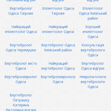
Вертебролог
Епілептолог Одеса
Епілептолог
Одеса Таїрове
Таїрове
Одеса Київський
район
Найкращий
Найкращий
Хороший
епілептолог Одеса
епілептолог Одеси
епілептолог
Одеса
Вертебролог
Вертебролог Одеса
Консультація
Одеса Черемушки
Київський район
вертебролога
Одеса
Вертебролог місто
Найкращий
Вертебролог
Одеса
вертебролог Одеса
Одеса відгуки
Вертеброневролог
Вертеброневрологи
Невропатологи
Одеса
Одеса
вертебрологи
Одеса
Вертебролог
Патрашку
Катерина
Вікторівна відгуки