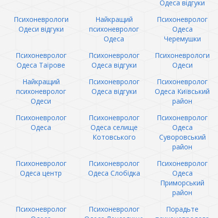
Одеса відгуки
Психоневрологи
Найкращий
Психоневролог
Одеси відгуки
психоневролог
Одеса
Одеса
Черемушки
Психоневролог
Психоневролог
Психоневрологи
Одеса Таїрове
Одеса відгуки
Одеси
Найкращий
Психоневролог
Психоневролог
психоневролог
Одеса відгуки
Одеса Київський
Одеси
район
Психоневролог
Психоневролог
Психоневролог
Одеса
Одеса селище
Одеса
Котовського
Суворовський
район
Психоневролог
Психоневролог
Психоневролог
Одеса центр
Одеса Слобідка
Одеса
Приморський
район
Психоневролог
Психоневролог
Порадьте