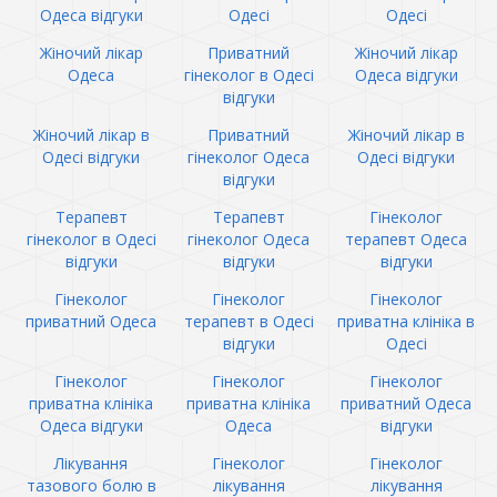
Одеса відгуки
Одесі
Одесі
Жіночий лікар
Приватний
Жіночий лікар
Одеса
гінеколог в Одесі
Одеса відгуки
відгуки
Жіночий лікар в
Приватний
Жіночий лікар в
Одесі відгуки
гінеколог Одеса
Одесі відгуки
відгуки
Терапевт
Терапевт
Гінеколог
гінеколог в Одесі
гінеколог Одеса
терапевт Одеса
відгуки
відгуки
відгуки
Гінеколог
Гінеколог
Гінеколог
приватний Одеса
терапевт в Одесі
приватна клініка в
відгуки
Одесі
Гінеколог
Гінеколог
Гінеколог
приватна клініка
приватна клініка
приватний Одеса
Одеса відгуки
Одеса
відгуки
Лікування
Гінеколог
Гінеколог
тазового болю в
лікування
лікування