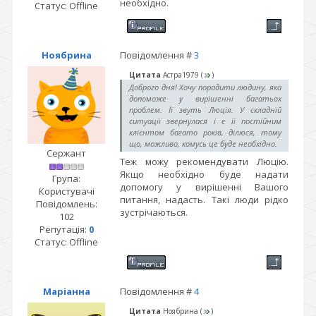
необхідно.
Статус:
Offline
Ноябрина
Повідомлення #
3
Цитата
Астра1979
(
)
Доброго дня! Хочу порадити людину, яка
допоможе у вирішенні багатьох
проблем. Її звуть Люція. У складній
ситуації звернулася і є її постійним
клієнтом багато років, ділюся, тому
що, можливо, комусь це буде необхідно.
Сержант
Теж можу рекомендувати Люцію.
Якщо необхідно буде надати
Група:
допомогу у вирішенні Вашого
Користувачі
питання, надасть. Такі люди рідко
Повідомлень:
зустрічаються.
102
Репутація:
0
Статус:
Offline
Маріанна
Повідомлення #
4
Цитата
Ноябрина
(
)