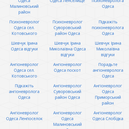
Одеса
Одеса Ленселище
психоневролога
Малиновський
Одеса
район
Психоневролог
Психоневролог
Підкажіть
Одеса сел.
Суворовський
психоневролога
Котовського
район Одеса
Одеса
Шевчук Ірина
Шевчук Ірина
Шевчук Ірина
Одеса відгуки
Миколаївна Одеса
Миколаївна
відгуки
відгуки
Ангіоневролог
Ангіоневролог
Порадьте
Одеса сел.
Одеса поскот
ангіоневролога
Котовського
Одеса
Підкажіть
Ангіоневролог
Ангіоневролог
ангіоневролога
Суворовський
Одеса
Одеса
район Одеса
Приморський
район
Ангіоневролог
Ангіоневролог
Ангіоневролог
Одеса Ленпоселок
Одеса
Одеса Слобідка
Малиновський