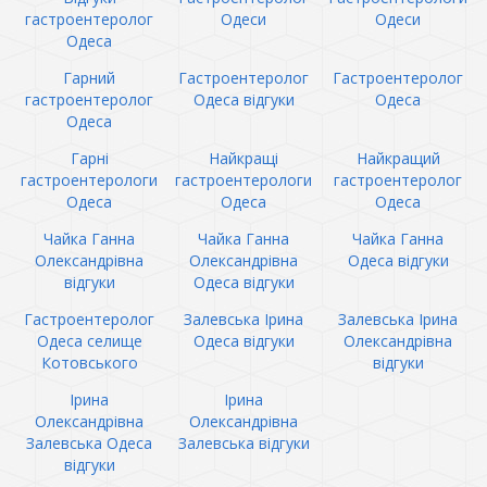
гастроентеролог
Одеси
Одеси
Одеса
Гарний
Гастроентеролог
Гастроентеролог
гастроентеролог
Одеса відгуки
Одеса
Одеса
Гарні
Найкращі
Найкращий
гастроентерологи
гастроентерологи
гастроентеролог
Одеса
Одеса
Одеса
Чайка Ганна
Чайка Ганна
Чайка Ганна
Олександрівна
Олександрівна
Одеса відгуки
відгуки
Одеса відгуки
Гастроентеролог
Залевська Ірина
Залевська Ірина
Одеса селище
Одеса відгуки
Олександрівна
Котовського
відгуки
Ірина
Ірина
Олександрівна
Олександрівна
Залевська Одеса
Залевська відгуки
відгуки