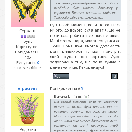
Теж можу рекомендувати Люцію. Якщо
необхідно буде надати допомогу у
вирішенні Вашого питання, надасть.
Такі люди рідко зустрічаються.
Був такий момент, коли не хотілося
нічого, до всього була апатія, що не
Сержант
починала робити, все ніяк не йшло.
Мені сестра порадила звернутися до
Група:
Люції. Вона вже змогла допомогти
Користувачі
мені, виявилося на мені пристріт,
Повідомлень:
який псував всю картину. Дуже
105
задоволена тим, що вона зуміла з
Репутація:
0
мене зняти це. Рекомендую!
Статус:
Offline
Аграфена
Повідомлення #
5
Цитата
Маріанна
(
)
Був такий момент, коли не хотілося
нічого, до всього була апатія, що не
починала робити, все ніяк не йшло.
Мені сестра порадила звернутися до
Люції. Вона вже змогла допомогти мені,
виявилося на мені пристріт, який
Рядовий
псував всю картину. Дуже задоволена