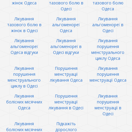
жінок Одеса
тазового болю в
тазового болю
Одесі
Одеса
Лікування
Лікування
Лікування
тазового болю в
альгоменореї
альгоменореї в
жінок в Одесі
Одеса
Одесі
Лікування
Лікування
Лікування
альгоменореї
альгоменореї в
порушення
Одеса відгуки
Одесі відгуки
менструального
циклу Одеса
Лікування
Порушення
Лікування
порушення
менструації
порушення
менструального
лікування Одеса
менструації Одеса
циклу в Одесі
Лікування
Порушення
Лікування
болісних місячних
менструації
порушення
Одеса
лікування в Одесі
менструації в
Одесі
Лікування
Підкажіть
болісних місячних
дорослого