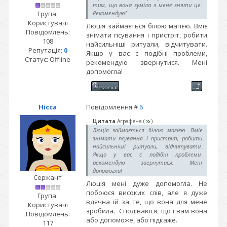
тим, що вона зуміла з мене зняти це.
Група:
Рекомендую!
Користувачі
Люція займається білою магією. Вміє
Повідомлень:
знімати псування і пристріт, робити
108
найсильніші ритуали, відчитувати.
Репутація:
0
Якщо у вас є подібні проблеми,
Статус:
Offline
рекомендую звернутися. Мені
допомогла!
Нісса
Повідомлення #
6
Цитата
Аграфена
(
)
Люція займається білою магією. Вміє
знімати псування і пристріт, робити
найсильніші ритуали, відчитувати.
Якщо у вас є подібні проблеми,
рекомендую звернутися. Мені
допомогла!
Сержант
Люція мені дуже допомогла. Не
побоюся високих слів, але я дуже
Група:
вдячна їй за те, що вона для мене
Користувачі
зробила. Сподіваюся, що і вам вона
Повідомлень:
або допоможе, або підкаже.
117