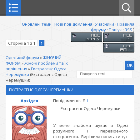
[
Оновлені теми
·
Нові повідомлення
·
Учасники
·
Правила
форуму
·
Пошук
·
RSS
]
Сторінка
1
з
1
1
Одеський форум
»
ЖІНОЧИЙ
ФОРУМ
»
Жіночі проблеми та їх
вирішення
»
Екстрасенс Одеса
Черемушки
(Екстрасенс Одеса
Черемушки)
ЕКСТРАСЕНС ОДЕСА ЧЕРЕМУШКИ
Архідея
Повідомлення #
1
Екстрасенс Одеса Черемушки
У мене знайома шукає в Одесі
розумного і перевіреного
екстрасенса. Вирішила написати тут