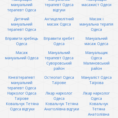
мануальний
терапевт Одеса
масажист Одеси
терапевт Одеса
відгуки
Дитячий
Антицелюлітний
Масаж і
мануальний
масаж Одеса
мануальна терапія
терапевт Одеса
Одеса
Вправити хребець
Вправити хребет
Мануальний
Одеса
Одеса
масаж Одеса
Масаж
Мануальний
Мануальщик
мануальний Одеса
терапевт Одеса
Одеса
Суворовський
Малиновський
район
район
Кінезітерапевт
Остеопат Одеса
Мануаліст Одеса
мануальний
Таїрове
Таїрова
терапевт Одеса
Нарколог Одеса
Лікар нарколог
Лікар нарколог
Таїрове
Одеса
Одеса
Ковальчук Тетяна
Ковальчук Тетяна
Ковальчук
Одеса відгуки
Анатоліївна відгуки
Тетяна
Анатоліївна