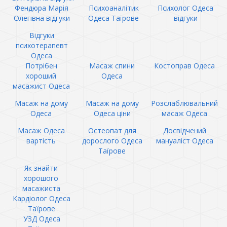
Фендюра Марія
Психоаналітик
Психолог Одеса
Олегівна відгуки
Одеса Таїрове
відгуки
Відгуки
психотерапевт
Одеса
Потрібен
Масаж спини
Костоправ Одеса
хороший
Одеса
масажист Одеса
Масаж на дому
Масаж на дому
Розслаблювальний
Одеса
Одеса ціни
масаж Одеса
Масаж Одеса
Остеопат для
Досвідчений
вартість
дорослого Одеса
мануаліст Одеса
Таїрове
Як знайти
хорошого
масажиста
Кардіолог Одеса
Таїрове
УЗД Одеса