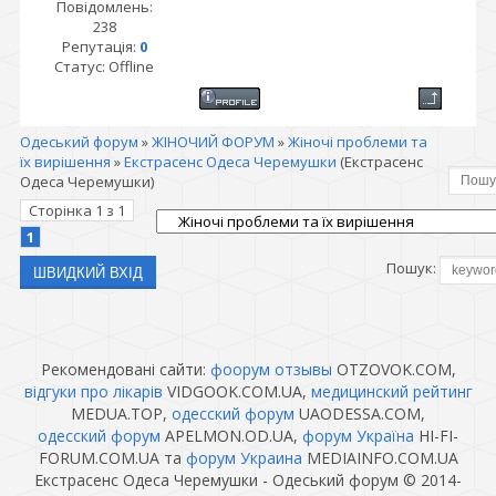
Повідомлень:
238
Репутація:
0
Статус:
Offline
Одеський форум
»
ЖІНОЧИЙ ФОРУМ
»
Жіночі проблеми та
їх вирішення
»
Екстрасенс Одеса Черемушки
(Екстрасенс
Одеса Черемушки)
Сторінка
1
з
1
1
Пошук:
Рекомендовані сайти:
фоорум отзывы
OTZOVOK.COM,
відгуки про лікарів
VIDGOOK.COM.UA,
медицинский рейтинг
MEDUA.TOP,
одесский форум
UAODESSA.COM,
одесский форум
APELMON.OD.UA,
форум Україна
HI-FI-
FORUM.COM.UA та
форум Украина
MEDIAINFO.COM.UA
Екстрасенс Одеса Черемушки - Одеський форум © 2014-