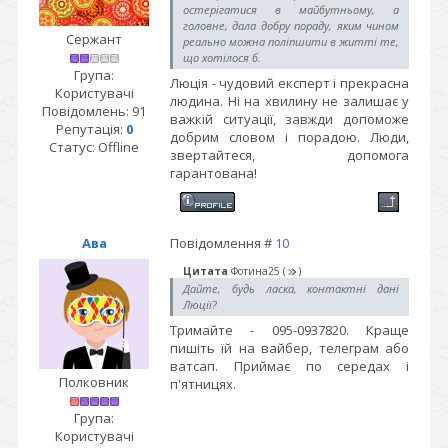
остерігатися в майбутньому, а
головне, дала добру пораду, яким чином
Сержант
реально можна поліпшити в житті те,
що хотілося б.
Група:
Люція - чудовий експерт і прекрасна
Користувачі
людина. Ні на хвилину не залишає у
Повідомлень:
91
важкій ситуації, завжди допоможе
Репутація:
0
добрим словом і порадою. Люди,
Статус:
Offline
звертайтеся, допомога
гарантована!
Ава
Повідомлення #
10
Цитата
Фотина25
(
)
Дайте, будь ласка, контактні дані
Люції?
Тримайте - 095-0937820. Краще
пишіть їй на вайбер, телеграм або
ватсап. Приймає по середах і
Полковник
п'ятницях.
Група:
Користувачі