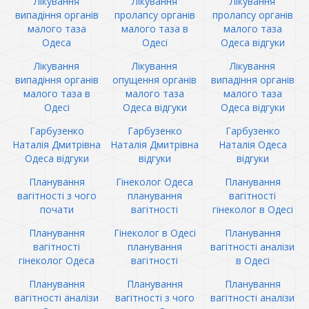
Лікування
Лікування
Лікування
випадіння органів
пролапсу органів
пролапсу органів
малого таза
малого таза в
малого таза
Одеса
Одесі
Одеса відгуки
Лікування
Лікування
Лікування
випадіння органів
опущення органів
випадіння органів
малого таза в
малого таза
малого таза
Одесі
Одеса відгуки
Одеса відгуки
Гарбузенко
Гарбузенко
Гарбузенко
Наталія Дмитрівна
Наталія Дмитрівна
Наталія Одеса
Одеса відгуки
відгуки
відгуки
Планування
Гінеколог Одеса
Планування
вагітності з чого
планування
вагітності
почати
вагітності
гінеколог в Одесі
Планування
Гінеколог в Одесі
Планування
вагітності
планування
вагітності аналізи
гінеколог Одеса
вагітності
в Одесі
Планування
Планування
Планування
вагітності аналізи
вагітності з чого
вагітності аналізи