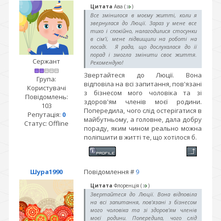
Цитата
Ава
(
)
Все змінилося в моєму житті, коли я
звернулася до Люції. Зараз у мене все
тихо і спокійно, налагодилися стосунки
в сім'ї, мене підвищили на роботі на
посаді. Я рада, що дослухалася до її
порад і змогла змінити своє життя.
Сержант
Рекомендую!
Звертайтеся до Люції. Вона
Група:
відповіла на всі запитання, пов'язані
Користувачі
з бізнесом мого чоловіка та зі
Повідомлень:
здоров'ям членів моєї родини.
103
Попередила, чого слід остерігатися в
Репутація:
0
майбутньому, а головне, дала добру
Статус:
Offline
пораду, яким чином реально можна
поліпшити в житті те, що хотілося б.
Шура1990
Повідомлення #
9
Цитата
Флоренція
(
)
Звертайтеся до Люції. Вона відповіла
на всі запитання, пов'язані з бізнесом
мого чоловіка та зі здоров'ям членів
моєї родини. Попередила, чого слід