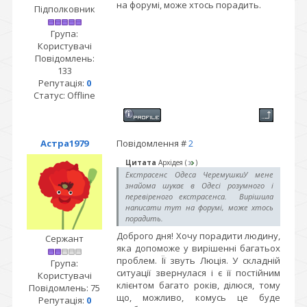
на форумі, може хтось порадить.
Підполковник
Група:
Користувачі
Повідомлень:
133
Репутація:
0
Статус:
Offline
Астра1979
Повідомлення #
2
Цитата
Архідея
(
)
Екстрасенс Одеса ЧеремушкиУ мене
знайома шукає в Одесі розумного і
перевіреного екстрасенса. Вирішила
написати тут на форумі, може хтось
порадить.
Доброго дня! Хочу порадити людину,
Сержант
яка допоможе у вирішенні багатьох
проблем. Її звуть Люція. У складній
Група:
ситуації звернулася і є її постійним
Користувачі
клієнтом багато років, ділюся, тому
Повідомлень:
75
що, можливо, комусь це буде
Репутація:
0