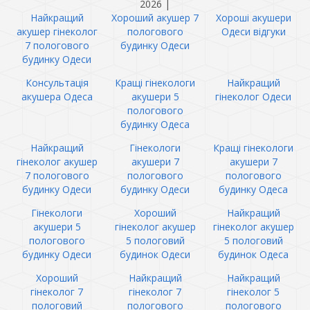
2026
|
Найкращий
Хороший акушер 7
Хороші акушери
акушер гінеколог
пологового
Одеси відгуки
7 пологового
будинку Одеси
будинку Одеси
Консультація
Кращі гінекологи
Найкращий
акушера Одеса
акушери 5
гінеколог Одеси
пологового
будинку Одеса
Найкращий
Гінекологи
Кращі гінекологи
гінеколог акушер
акушери 7
акушери 7
7 пологового
пологового
пологового
будинку Одеси
будинку Одеси
будинку Одеса
Гінекологи
Хороший
Найкращий
акушери 5
гінеколог акушер
гінеколог акушер
пологового
5 пологовий
5 пологовий
будинку Одеси
будинок Одеси
будинок Одеса
Хороший
Найкращий
Найкращий
гінеколог 7
гінеколог 7
гінеколог 5
пологовий
пологового
пологового