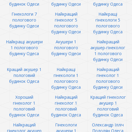
будинок Одеси
будинку Одеси
будинку Одеса
Гінекологи 7
Найкращий
Найкращі
пологового
гінеколог 5
гінекологи 5
будинку Одеси
пологового
пологового
будинку Одеси
будинку Одеса
Найкращі акушери
Акушери 1
Найкращий
1 пологового
пологового
акушер-гінеколог
будинку Одеса
будинку Одеси
1 пологового
будинку Одеси
Кращий акушер 1
Найкращі
Найкращий
пологовий
гінекологи 1
гінеколог 1
будинок Одеса
пологового
пологового
будинку Одеса
будинку Одеси
Хороший
Найкращий
Кращий гінеколог
гінеколог 1
гінеколог 1
акушер 1
пологовий
пологовий
пологовий
будинок Одеси
будинок Одеса
будинок Одеса
Найкращий
Гінекологи
Олександр Ілліч
гінеколог акушер
акушери 1
Подолян Одеса