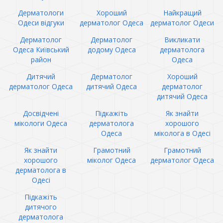
Дерматологи
Хороший
Найкращий
Одеси відгуки
дерматолог Одеса
дерматолог Одеси
Дерматолог
Дерматолог
Викликати
Одеса Київський
додому Одеса
дерматолога
район
Одеса
Дитячий
Дерматолог
Хороший
дерматолог Одеса
дитячий Одеса
дерматолог
дитячий Одеса
Досвідчені
Підкажіть
Як знайти
мікологи Одеса
дерматолога
хорошого
Одеса
міколога в Одесі
Як знайти
Грамотний
Грамотний
хорошого
міколог Одеса
дерматолог Одеса
дерматолога в
Одесі
Підкажіть
дитячого
дерматолога