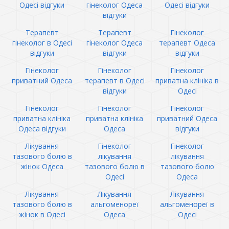
Одесі відгуки
гінеколог Одеса
Одесі відгуки
відгуки
Терапевт
Терапевт
Гінеколог
гінеколог в Одесі
гінеколог Одеса
терапевт Одеса
відгуки
відгуки
відгуки
Гінеколог
Гінеколог
Гінеколог
приватний Одеса
терапевт в Одесі
приватна клініка в
відгуки
Одесі
Гінеколог
Гінеколог
Гінеколог
приватна клініка
приватна клініка
приватний Одеса
Одеса відгуки
Одеса
відгуки
Лікування
Гінеколог
Гінеколог
тазового болю в
лікування
лікування
жінок Одеса
тазового болю в
тазового болю
Одесі
Одеса
Лікування
Лікування
Лікування
тазового болю в
альгоменореї
альгоменореї в
жінок в Одесі
Одеса
Одесі