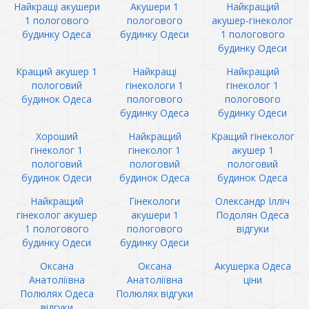
Найкращі акушери
Акушери 1
Найкращий
1 пологового
пологового
акушер-гінеколог
будинку Одеса
будинку Одеси
1 пологового
будинку Одеси
Кращий акушер 1
Найкращі
Найкращий
пологовий
гінекологи 1
гінеколог 1
будинок Одеса
пологового
пологового
будинку Одеса
будинку Одеси
Хороший
Найкращий
Кращий гінеколог
гінеколог 1
гінеколог 1
акушер 1
пологовий
пологовий
пологовий
будинок Одеси
будинок Одеса
будинок Одеса
Найкращий
Гінекологи
Олександр Ілліч
гінеколог акушер
акушери 1
Подолян Одеса
1 пологового
пологового
відгуки
будинку Одеси
будинку Одеси
Оксана
Оксана
Акушерка Одеса
Анатоліївна
Анатоліївна
ціни
Полюлях Одеса
Полюлях відгуки
відгуки