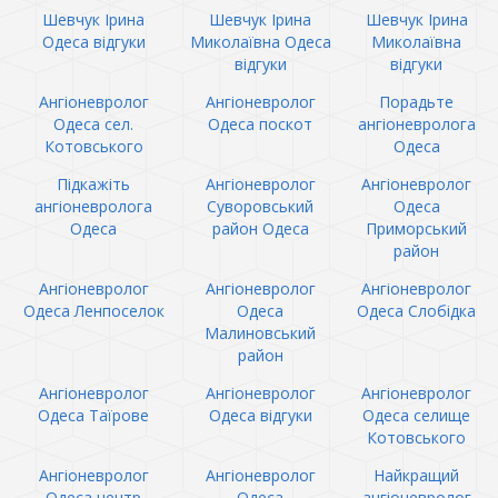
Шевчук Ірина
Шевчук Ірина
Шевчук Ірина
Одеса відгуки
Миколаївна Одеса
Миколаївна
відгуки
відгуки
Ангіоневролог
Ангіоневролог
Порадьте
Одеса сел.
Одеса поскот
ангіоневролога
Котовського
Одеса
Підкажіть
Ангіоневролог
Ангіоневролог
ангіоневролога
Суворовський
Одеса
Одеса
район Одеса
Приморський
район
Ангіоневролог
Ангіоневролог
Ангіоневролог
Одеса Ленпоселок
Одеса
Одеса Слобідка
Малиновський
район
Ангіоневролог
Ангіоневролог
Ангіоневролог
Одеса Таїрове
Одеса відгуки
Одеса селище
Котовського
Ангіоневролог
Ангіоневролог
Найкращий
Одеса центр
Одеса
ангіоневролог