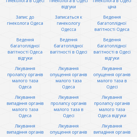
гінеколога в Одесі
гінеколога в Одесі
гінеколога в Одесі
відгуки
ціна
Запис до
Записаться к
Ведення
гінеколога Одеса
гинекологу
багатоплідної
Одесса
вагітності Одеса
Ведення
Ведення
Ведення
багатоплідної
багатоплідної
багатоплідної
вагітності Одеса
вагітності в Одесі
вагітності в Одесі
відгуки
відгуки
Лікування
Лікування
Лікування
пролапсу органів
опущення органів
опущення органів
малого таза
малого таза
малого таза в
Одеса
Одеса
Одесі
Лікування
Лікування
Лікування
випадіння органів
пролапсу органів
пролапсу органів
малого таза
малого таза в
малого таза
Одеса
Одесі
Одеса відгуки
Лікування
Лікування
Лікування
випадіння органів
опущення органів
випадіння органів