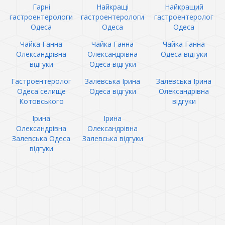
Гарні
Найкращі
Найкращий
гастроентерологи
гастроентерологи
гастроентеролог
Одеса
Одеса
Одеса
Чайка Ганна
Чайка Ганна
Чайка Ганна
Олександрівна
Олександрівна
Одеса відгуки
відгуки
Одеса відгуки
Гастроентеролог
Залевська Ірина
Залевська Ірина
Одеса селище
Одеса відгуки
Олександрівна
Котовського
відгуки
Ірина
Ірина
Олександрівна
Олександрівна
Залевська Одеса
Залевська відгуки
відгуки