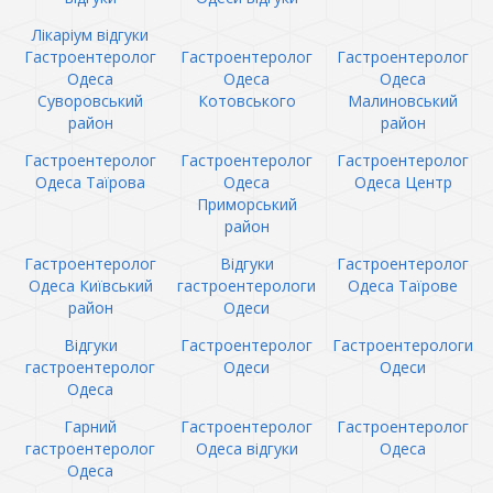
Лікаріум відгуки
Гастроентеролог
Гастроентеролог
Гастроентеролог
Одеса
Одеса
Одеса
Суворовський
Котовського
Малиновський
район
район
Гастроентеролог
Гастроентеролог
Гастроентеролог
Одеса Таїрова
Одеса
Одеса Центр
Приморський
район
Гастроентеролог
Відгуки
Гастроентеролог
Одеса Київський
гастроентерологи
Одеса Таїрове
район
Одеси
Відгуки
Гастроентеролог
Гастроентерологи
гастроентеролог
Одеси
Одеси
Одеса
Гарний
Гастроентеролог
Гастроентеролог
гастроентеролог
Одеса відгуки
Одеса
Одеса