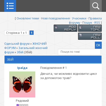
[
Оновлені теми
·
Нові повідомлення
·
Учасники
·
Правила
форуму
·
Пошук
·
RSS
]
Сторінка
1
з
1
1
Одеський форум
»
ЖІНОЧИЙ
ФОРУМ
»
Загальний жіночий
форум
»
Збій
(Збій)
ЗБІЙ
Іраїда
Повідомлення #
1
Дівчата, чи можливо відновити цикл
за допомогою трав?
Рядовий