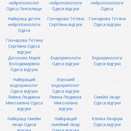
нейропсихолог
нейропсихологи
нейропсихологи
Одеса Ленселище
Одеси відгуки
Одеса
Найкращі дитячі
Гончарова Тетяна
Гончарова Тетяна
нейропсихологи
Сергіївна відгуки
Одеса відгуки
Одеса
Гончарова Тетяна
Сергіївна Одеса
відгуки
Догонова Марія
Ендокринологи
Ендокринологи
Володимирівна
Одеса відгуки
Одеси відгуки
Одеса відгуки
Найкращий
Хороший
ендокринолог
ендокринолог
Одеса відгуки
Одеса відгуки
Левіна Людмила
Левіна Людмила
Сімейні лікарі
Миколаївна Одеса
Миколаївна
Одеса відгуки
відгуки
відгуки
Найкращі сімейні
Найкращий
Клініка Лікаріум
лікарі Одеси
сімейний лікар
Одеса відгуки
відгуки
Одеси відгуки