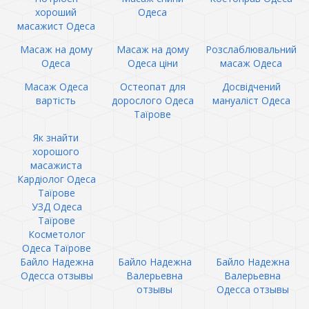
хороший
Одеса
масажист Одеса
Масаж на дому
Масаж на дому
Розслаблювальний
Одеса
Одеса ціни
масаж Одеса
Масаж Одеса
Остеопат для
Досвідчений
вартість
дорослого Одеса
мануаліст Одеса
Таїрове
Як знайти
хорошого
масажиста
Кардіолог Одеса
Таїрове
УЗД Одеса
Таїрове
Косметолог
Одеса Таїрове
Байло Надежна
Байло Надежна
Байло Надежна
Одесса отзывы
Валерьевна
Валерьевна
отзывы
Одесса отзывы