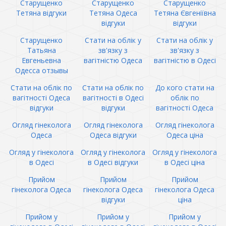
Старущенко
Старущенко
Старущенко
Тетяна відгуки
Тетяна Одеса
Тетяна Євгеніївна
відгуки
відгуки
Старущенко
Стати на облік у
Стати на облік у
Татьяна
зв'язку з
зв'язку з
Евгеньевна
вагітністю Одеса
вагітністю в Одесі
Одесса отзывы
Стати на облік по
Стати на облік по
До кого стати на
вагітності Одеса
вагітності в Одесі
облік по
відгуки
відгуки
вагітності Одеса
Огляд гінеколога
Огляд гінеколога
Огляд гінеколога
Одеса
Одеса відгуки
Одеса ціна
Огляд у гінеколога
Огляд у гінеколога
Огляд у гінеколога
в Одесі
в Одесі відгуки
в Одесі ціна
Прийом
Прийом
Прийом
гінеколога Одеса
гінеколога Одеса
гінеколога Одеса
відгуки
ціна
Прийом у
Прийом у
Прийом у