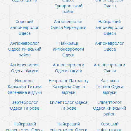
Суворовський
Одеса
район
Хороший
Ангіоневролог
Найкращий
ангіоневролог
Одеса Черемушки
ангіоневролог
Одеса
Одеси
Ангіоневролог
Найкращі
Ангіоневролог
Одеса Київський
ангіоневрологи
Одеса
район
Одеси
Ангіоневролог
Ангіоневрологи
Ангіоневрологи
Одеса відгуки
Одеси відгуки
Одеси
Невролог
Невролог Патрашку
Калюжна
Калюжна Тетяна
Катерина Одеса
Тетяна Одеса
Євгенівна відгуки
відгуки
відгуки
Вертебролог
Епілептолог Одеса
Епілептолог
Одеса Таїрове
Таїрове
Одеса Київський
район
Найкращий
Найкращий
Хороший
епілептолог Одеса
епілептолог Одеси
епілептолог