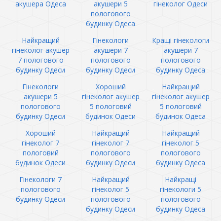
акушера Одеса
акушери 5
гінеколог Одеси
пологового
будинку Одеса
Найкращий
Гінекологи
Кращі гінекологи
гінеколог акушер
акушери 7
акушери 7
7 пологового
пологового
пологового
будинку Одеси
будинку Одеси
будинку Одеса
Гінекологи
Хороший
Найкращий
акушери 5
гінеколог акушер
гінеколог акушер
пологового
5 пологовий
5 пологовий
будинку Одеси
будинок Одеси
будинок Одеса
Хороший
Найкращий
Найкращий
гінеколог 7
гінеколог 7
гінеколог 5
пологовий
пологового
пологового
будинок Одеси
будинку Одеси
будинку Одеса
Гінекологи 7
Найкращий
Найкращі
пологового
гінеколог 5
гінекологи 5
будинку Одеси
пологового
пологового
будинку Одеси
будинку Одеса