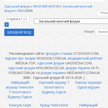
Одеський форум
»
ЖІНОЧИЙ ФОРУМ
»
Загальний жіночий
форум
»
Збій
(Збій)
Сторінка
1
з
1
1
Пошук:
Рекомендовані сайти:
фоорум отзывы
OTZOVOK.COM,
відгуки про лікарів
VIDGOOK.COM.UA,
медицинский рейтинг
MEDUA.TOP,
одесский форум
UAODESSA.COM,
одесский форум
APELMON.OD.UA,
форум Україна
HI-FI-
FORUM.COM.UA та
форум Украина
MEDIAINFO.COM.UA
Збій - Одеський форум © 2014-2026
|
Найкращий
Хороший акушер 7
Хороші акушери
акушер гінеколог
пологового
Одеси відгуки
7 пологового
будинку Одеси
будинку Одеси
Консультація
Кращі гінекологи
Найкращий