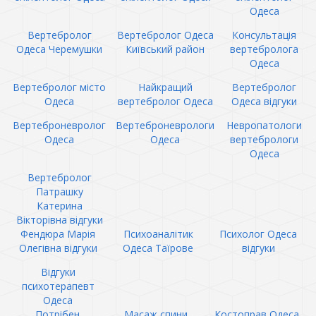
Одеса
Вертебролог
Вертебролог Одеса
Консультація
Одеса Черемушки
Київський район
вертебролога
Одеса
Вертебролог місто
Найкращий
Вертебролог
Одеса
вертебролог Одеса
Одеса відгуки
Вертеброневролог
Вертеброневрологи
Невропатологи
Одеса
Одеса
вертебрологи
Одеса
Вертебролог
Патрашку
Катерина
Вікторівна відгуки
Фендюра Марія
Психоаналітик
Психолог Одеса
Олегівна відгуки
Одеса Таїрове
відгуки
Відгуки
психотерапевт
Одеса
Потрібен
Масаж спини
Костоправ Одеса