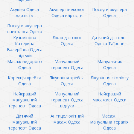
Акушер Одеса
Акушер гінеколог
Послуги акушера
вартість
Одеса вартість
Одеса
Послуги акушера
гінеколога Одеса
Кузьмінова
Лікар дієтолог
Дитячий дієтолог
Катерина
Одеса
Одеса Таїрове
Валеріївна Одеса
відгуки
Масаж недорого
Мануальний
Мануальник
Одеса
терапевт Одеса
Одеса
Корекція хребта
Лікування хребта
Лікування сколіозу
Одеса
Одеса
Одеса
Найкращий
Мануальний
Найкращий
мануальний
терапевт Одеса
масажист Одеси
терапевт Одеса
відгуки
Дитячий
Антицелюлітний
Масаж і
мануальний
масаж Одеса
мануальна терапія
терапевт Одеса
Одеса