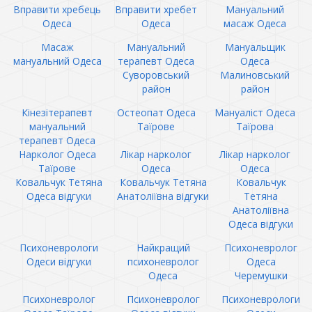
Вправити хребець
Вправити хребет
Мануальний
Одеса
Одеса
масаж Одеса
Масаж
Мануальний
Мануальщик
мануальний Одеса
терапевт Одеса
Одеса
Суворовський
Малиновський
район
район
Кінезітерапевт
Остеопат Одеса
Мануаліст Одеса
мануальний
Таїрове
Таїрова
терапевт Одеса
Нарколог Одеса
Лікар нарколог
Лікар нарколог
Таїрове
Одеса
Одеса
Ковальчук Тетяна
Ковальчук Тетяна
Ковальчук
Одеса відгуки
Анатоліївна відгуки
Тетяна
Анатоліївна
Одеса відгуки
Психоневрологи
Найкращий
Психоневролог
Одеси відгуки
психоневролог
Одеса
Одеса
Черемушки
Психоневролог
Психоневролог
Психоневрологи