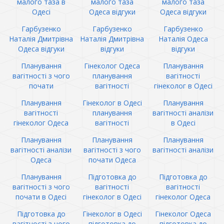
малого таза в
малого таза
малого таза
Одесі
Одеса відгуки
Одеса відгуки
Гарбузенко
Гарбузенко
Гарбузенко
Наталія Дмитрівна
Наталія Дмитрівна
Наталія Одеса
Одеса відгуки
відгуки
відгуки
Планування
Гінеколог Одеса
Планування
вагітності з чого
планування
вагітності
почати
вагітності
гінеколог в Одесі
Планування
Гінеколог в Одесі
Планування
вагітності
планування
вагітності аналізи
гінеколог Одеса
вагітності
в Одесі
Планування
Планування
Планування
вагітності аналізи
вагітності з чого
вагітності аналізи
Одеса
почати Одеса
Планування
Підготовка до
Підготовка до
вагітності з чого
вагітності
вагітності
почати в Одесі
гінеколог в Одесі
гінеколог Одеса
Підготовка до
Гінеколог в Одесі
Гінеколог Одеса
вагітності з чого
підготовка до
підготовка до