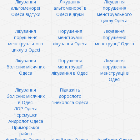
Лікування
Лікування
Лікування
альгоменореї
альгоменореї в
порушення
Одеса відгуки
Одесі відгуки
менструального
циклу Одеса
Лікування
Порушення
Лікування
порушення
менструації
порушення
менструального
лікування Одеса
менструації Одеса
циклу в Одесі
Лікування
Порушення
Лікування
болісних місячних
менструації
порушення
Одеса
лікування в Одесі
менструації в
Одесі
Лікування
Підкажіть
болісних місячних
дорослого
в Одесі
гінеколога Одеса
ЛОР Одеса
Черемушки
Андролог Одеса
Приморської
район
Флеболог Одеса 1
Флеболог Одеса
Флеболог Одеса