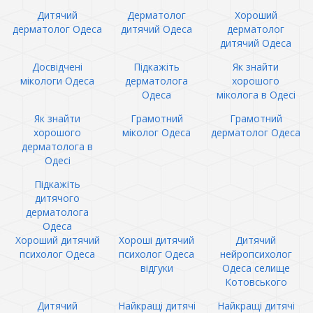
Дитячий
Дерматолог
Хороший
дерматолог Одеса
дитячий Одеса
дерматолог
дитячий Одеса
Досвідчені
Підкажіть
Як знайти
мікологи Одеса
дерматолога
хорошого
Одеса
міколога в Одесі
Як знайти
Грамотний
Грамотний
хорошого
міколог Одеса
дерматолог Одеса
дерматолога в
Одесі
Підкажіть
дитячого
дерматолога
Одеса
Хороший дитячий
Хороші дитячий
Дитячий
психолог Одеса
психолог Одеса
нейропсихолог
відгуки
Одеса селище
Котовського
Дитячий
Найкращі дитячі
Найкращі дитячі