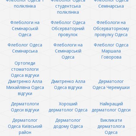
поліклініка
студентська
Семінарська
поліклініка
Флебологи на
Флеболог Одеса
Флебологи на
Семінарській
Обсерваторний
Обсерваторному
Одеса
провулок
провулку Одеса
Флеболог Одеса
Флебологи на
Флеболог Одеса
Семінарська
Семінарській
Маршала
Одеса
Говорова
Ортопеди
стоматологи
Одеса відгуки
Дмитренко Алла
Дмитренко Алла
Дерматолог
Михайлівна Одеса
Одеса відгуки
Одеса Черемушки
відгуки
Дерматологи
Хороший
Найкращий
Одеси відгуки
дерматолог Одеса
дерматолог Одеси
Дерматолог
Дерматолог
Викликати
Одеса Київський
додому Одеса
дерматолога
район
Одеса