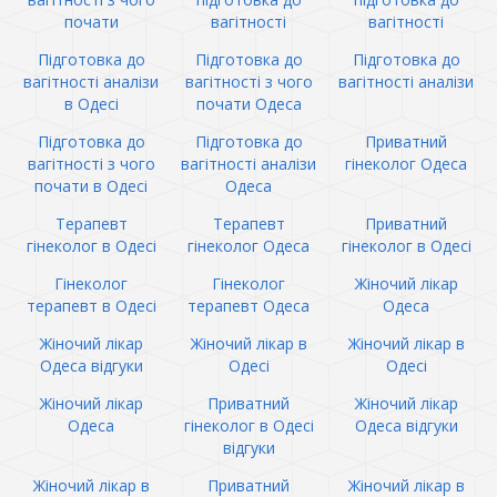
почати
вагітності
вагітності
Підготовка до
Підготовка до
Підготовка до
вагітності аналізи
вагітності з чого
вагітності аналізи
в Одесі
почати Одеса
Підготовка до
Підготовка до
Приватний
вагітності з чого
вагітності аналізи
гінеколог Одеса
почати в Одесі
Одеса
Терапевт
Терапевт
Приватний
гінеколог в Одесі
гінеколог Одеса
гінеколог в Одесі
Гінеколог
Гінеколог
Жіночий лікар
терапевт в Одесі
терапевт Одеса
Одеса
Жіночий лікар
Жіночий лікар в
Жіночий лікар в
Одеса відгуки
Одесі
Одесі
Жіночий лікар
Приватний
Жіночий лікар
Одеса
гінеколог в Одесі
Одеса відгуки
відгуки
Жіночий лікар в
Приватний
Жіночий лікар в