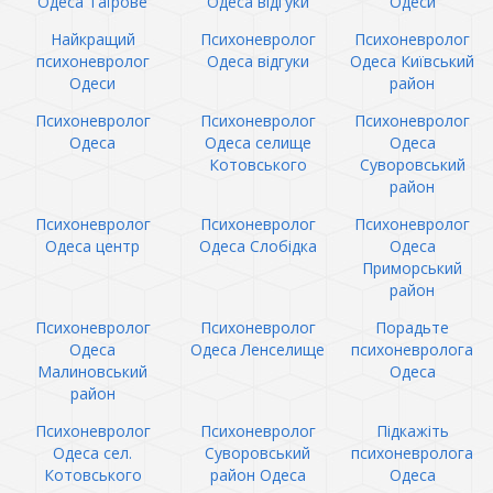
Одеса Таїрове
Одеса відгуки
Одеси
Найкращий
Психоневролог
Психоневролог
психоневролог
Одеса відгуки
Одеса Київський
Одеси
район
Психоневролог
Психоневролог
Психоневролог
Одеса
Одеса селище
Одеса
Котовського
Суворовський
район
Психоневролог
Психоневролог
Психоневролог
Одеса центр
Одеса Слобідка
Одеса
Приморський
район
Психоневролог
Психоневролог
Порадьте
Одеса
Одеса Ленселище
психоневролога
Малиновський
Одеса
район
Психоневролог
Психоневролог
Підкажіть
Одеса сел.
Суворовський
психоневролога
Котовського
район Одеса
Одеса