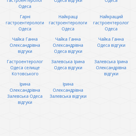
гастроентеролог
Одеса відгуки
Одеса
Одеса
Гарні
Найкращі
Найкращий
гастроентерологи
гастроентерологи
гастроентеролог
Одеса
Одеса
Одеса
Чайка Ганна
Чайка Ганна
Чайка Ганна
Олександрівна
Олександрівна
Одеса відгуки
відгуки
Одеса відгуки
Гастроентеролог
Залевська Ірина
Залевська Ірина
Одеса селище
Одеса відгуки
Олександрівна
Котовського
відгуки
Ірина
Ірина
Олександрівна
Олександрівна
Залевська Одеса
Залевська відгуки
відгуки