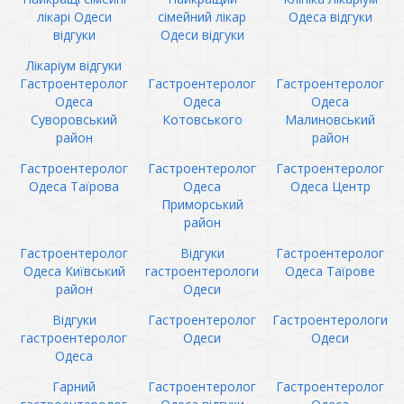
лікарі Одеси
сімейний лікар
Одеса відгуки
відгуки
Одеси відгуки
Лікаріум відгуки
Гастроентеролог
Гастроентеролог
Гастроентеролог
Одеса
Одеса
Одеса
Суворовський
Котовського
Малиновський
район
район
Гастроентеролог
Гастроентеролог
Гастроентеролог
Одеса Таїрова
Одеса
Одеса Центр
Приморський
район
Гастроентеролог
Відгуки
Гастроентеролог
Одеса Київський
гастроентерологи
Одеса Таїрове
район
Одеси
Відгуки
Гастроентеролог
Гастроентерологи
гастроентеролог
Одеси
Одеси
Одеса
Гарний
Гастроентеролог
Гастроентеролог