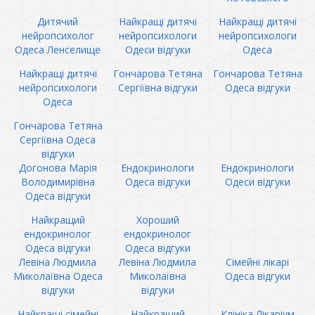
Дитячий
Найкращі дитячі
Найкращі дитячі
нейропсихолог
нейропсихологи
нейропсихологи
Одеса Ленселище
Одеси відгуки
Одеса
Найкращі дитячі
Гончарова Тетяна
Гончарова Тетяна
нейропсихологи
Сергіївна відгуки
Одеса відгуки
Одеса
Гончарова Тетяна
Сергіївна Одеса
відгуки
Догонова Марія
Ендокринологи
Ендокринологи
Володимирівна
Одеса відгуки
Одеси відгуки
Одеса відгуки
Найкращий
Хороший
ендокринолог
ендокринолог
Одеса відгуки
Одеса відгуки
Левіна Людмила
Левіна Людмила
Сімейні лікарі
Миколаївна Одеса
Миколаївна
Одеса відгуки
відгуки
відгуки
Найкращі сімейні
Найкращий
Клініка Лікаріум