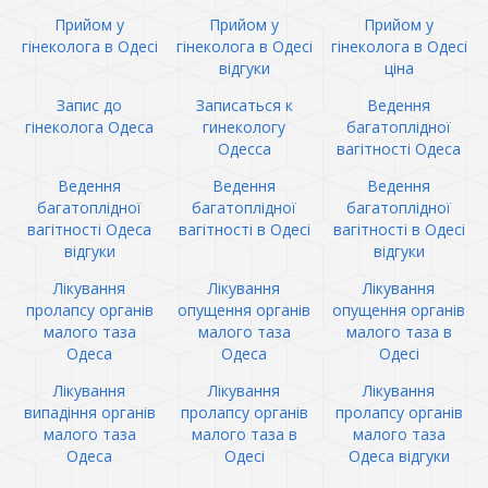
Прийом у
Прийом у
Прийом у
гінеколога в Одесі
гінеколога в Одесі
гінеколога в Одесі
відгуки
ціна
Запис до
Записаться к
Ведення
гінеколога Одеса
гинекологу
багатоплідної
Одесса
вагітності Одеса
Ведення
Ведення
Ведення
багатоплідної
багатоплідної
багатоплідної
вагітності Одеса
вагітності в Одесі
вагітності в Одесі
відгуки
відгуки
Лікування
Лікування
Лікування
пролапсу органів
опущення органів
опущення органів
малого таза
малого таза
малого таза в
Одеса
Одеса
Одесі
Лікування
Лікування
Лікування
випадіння органів
пролапсу органів
пролапсу органів
малого таза
малого таза в
малого таза
Одеса
Одесі
Одеса відгуки