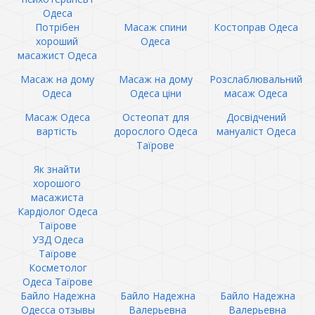
Одеса
Потрібен
Масаж спини
Костоправ Одеса
хороший
Одеса
масажист Одеса
Масаж на дому
Масаж на дому
Розслаблювальний
Одеса
Одеса ціни
масаж Одеса
Масаж Одеса
Остеопат для
Досвідчений
вартість
дорослого Одеса
мануаліст Одеса
Таїрове
Як знайти
хорошого
масажиста
Кардіолог Одеса
Таїрове
УЗД Одеса
Таїрове
Косметолог
Одеса Таїрове
Байло Надежна
Байло Надежна
Байло Надежна
Одесса отзывы
Валерьевна
Валерьевна