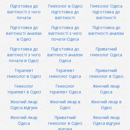
Підготовка до
Гінеколог в Одесі
Гінеколог Одеса
вагітності з чого
підготовка до
підготовка до
почати
вагітності
вагітності
Підготовка до
Підготовка до
Підготовка до
вагітності аналізи
вагітності з чого
вагітності аналізи
в Одесі
почати Одеса
Підготовка до
Підготовка до
Приватний
вагітності з чого
вагітності аналізи
гінеколог Одеса
почати в Одесі
Одеса
Терапевт
Терапевт
Приватний
гінеколог в Одесі
гінеколог Одеса
гінеколог в Одесі
Гінеколог
Гінеколог
Жіночий лікар
терапевт в Одесі
терапевт Одеса
Одеса
Жіночий лікар
Жіночий лікар в
Жіночий лікар в
Одеса відгуки
Одесі
Одесі
Жіночий лікар
Приватний
Жіночий лікар
Одеса
гінеколог в Одесі
Одеса відгуки
відгуки