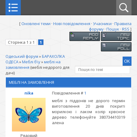
[
Оновлені теми
·
Нові повідомлення
·
Учасники
·
Правила
форуму
·
Пошук
·
RSS
]
Сторінка
1
з
1
1
Одеський форум
»
БАРАХОЛКА
ОДЕСА
»
Меблі б\у
»
меблі на
замовлення
(меблі недорого для
дачі)
МЕБЛІ НА ЗАМОВЛЕННЯ
nika
Повідомлення #
1
меблі з піддонів не дорого термін
виготовлення 20 днів покриті
морилкою і лаком колір крвсное
дерево телефонуйте 380734410319
алена
Рядовий