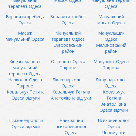
мануальний
масаж Одеса
мануальна терапія
терапевт Одеса
Одеса
Вправити хребець
Вправити хребет
Мануальний
Одеса
Одеса
масаж Одеса
Масаж
Мануальний
Мануальщик
мануальний Одеса
терапевт Одеса
Одеса
Суворовський
Малиновський
район
район
Кінезітерапевт
Остеопат Одеса
Мануаліст Одеса
мануальний
Таїрове
Таїрова
терапевт Одеса
Нарколог Одеса
Лікар нарколог
Лікар нарколог
Таїрове
Одеса
Одеса
Ковальчук Тетяна
Ковальчук Тетяна
Ковальчук
Одеса відгуки
Анатоліївна відгуки
Тетяна
Анатоліївна
Одеса відгуки
Психоневрологи
Найкращий
Психоневролог
Одеси відгуки
психоневролог
Одеса
Одеса
Черемушки