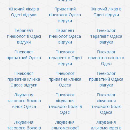
Жіночий лікар в
Приватний
Жіночий лікар в
Одесі відгуки
гінеколог Одеса
Одесі відгуки
відгуки
Терапевт
Терапевт
Гінеколог
гінеколог в Одесі
гінеколог Одеса
терапевт Одеса
відгуки
відгуки
відгуки
Гінеколог
Гінеколог
Гінеколог
приватний Одеса
терапевт в Одесі
приватна клініка в
відгуки
Одесі
Гінеколог
Гінеколог
Гінеколог
приватна клініка
приватна клініка
приватний Одеса
Одеса відгуки
Одеса
відгуки
Лікування
Гінеколог
Гінеколог
тазового болю в
лікування
лікування
жінок Одеса
тазового болю в
тазового болю
Одесі
Одеса
Лікування
Лікування
Лікування
тазового болю в
альгоменореї
альгоменореї в