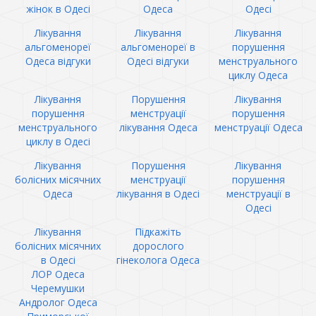
жінок в Одесі
Одеса
Одесі
Лікування
Лікування
Лікування
альгоменореї
альгоменореї в
порушення
Одеса відгуки
Одесі відгуки
менструального
циклу Одеса
Лікування
Порушення
Лікування
порушення
менструації
порушення
менструального
лікування Одеса
менструації Одеса
циклу в Одесі
Лікування
Порушення
Лікування
болісних місячних
менструації
порушення
Одеса
лікування в Одесі
менструації в
Одесі
Лікування
Підкажіть
болісних місячних
дорослого
в Одесі
гінеколога Одеса
ЛОР Одеса
Черемушки
Андролог Одеса