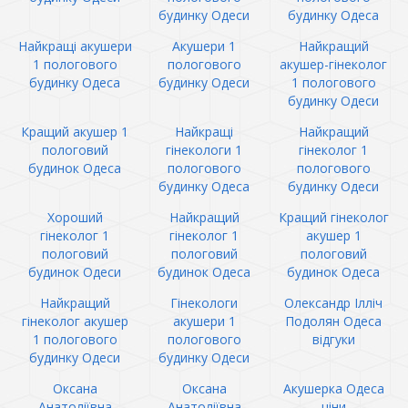
будинку Одеси
будинку Одеса
Найкращі акушери
Акушери 1
Найкращий
1 пологового
пологового
акушер-гінеколог
будинку Одеса
будинку Одеси
1 пологового
будинку Одеси
Кращий акушер 1
Найкращі
Найкращий
пологовий
гінекологи 1
гінеколог 1
будинок Одеса
пологового
пологового
будинку Одеса
будинку Одеси
Хороший
Найкращий
Кращий гінеколог
гінеколог 1
гінеколог 1
акушер 1
пологовий
пологовий
пологовий
будинок Одеси
будинок Одеса
будинок Одеса
Найкращий
Гінекологи
Олександр Ілліч
гінеколог акушер
акушери 1
Подолян Одеса
1 пологового
пологового
відгуки
будинку Одеси
будинку Одеси
Оксана
Оксана
Акушерка Одеса
Анатоліївна
Анатоліївна
ціни