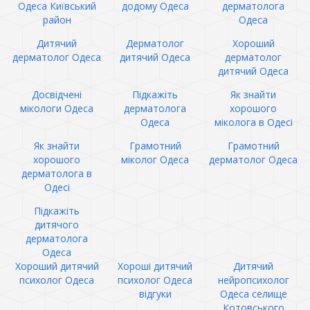
Одеса Київський
додому Одеса
дерматолога
район
Одеса
Дитячий
Дерматолог
Хороший
дерматолог Одеса
дитячий Одеса
дерматолог
дитячий Одеса
Досвідчені
Підкажіть
Як знайти
мікологи Одеса
дерматолога
хорошого
Одеса
міколога в Одесі
Як знайти
Грамотний
Грамотний
хорошого
міколог Одеса
дерматолог Одеса
дерматолога в
Одесі
Підкажіть
дитячого
дерматолога
Одеса
Хороший дитячий
Хороші дитячий
Дитячий
психолог Одеса
психолог Одеса
нейропсихолог
відгуки
Одеса селище
Котовського