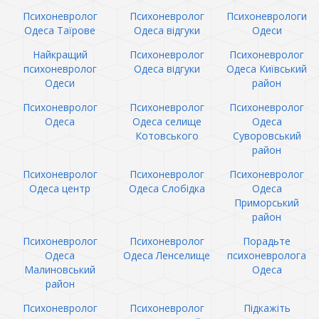
Психоневролог
Психоневролог
Психоневрологи
Одеса Таїрове
Одеса відгуки
Одеси
Найкращий
Психоневролог
Психоневролог
психоневролог
Одеса відгуки
Одеса Київський
Одеси
район
Психоневролог
Психоневролог
Психоневролог
Одеса
Одеса селище
Одеса
Котовського
Суворовський
район
Психоневролог
Психоневролог
Психоневролог
Одеса центр
Одеса Слобідка
Одеса
Приморський
район
Психоневролог
Психоневролог
Порадьте
Одеса
Одеса Ленселище
психоневролога
Малиновський
Одеса
район
Психоневролог
Психоневролог
Підкажіть