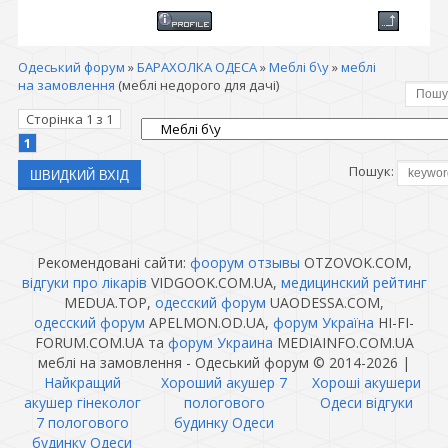
Одеський форум
»
БАРАХОЛКА ОДЕСА
»
Меблі б\у
»
меблі
на замовлення
(меблі недорого для дачі)
Сторінка
1
з
1
1
Пошук:
Рекомендовані сайти:
фоорум отзывы
OTZOVOK.COM,
відгуки про лікарів
VIDGOOK.COM.UA,
медицинский рейтинг
MEDUA.TOP,
одесский форум
UAODESSA.COM,
одесский форум
APELMON.OD.UA,
форум Україна
HI-FI-
FORUM.COM.UA та
форум Украина
MEDIAINFO.COM.UA
меблі на замовлення - Одеський форум © 2014-2026
|
Найкращий
Хороший акушер 7
Хороші акушери
акушер гінеколог
пологового
Одеси відгуки
7 пологового
будинку Одеси
будинку Одеси