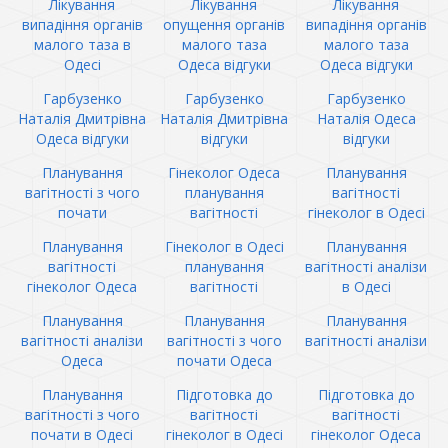
Лікування
Лікування
Лікування
випадіння органів
опущення органів
випадіння органів
малого таза в
малого таза
малого таза
Одесі
Одеса відгуки
Одеса відгуки
Гарбузенко
Гарбузенко
Гарбузенко
Наталія Дмитрівна
Наталія Дмитрівна
Наталія Одеса
Одеса відгуки
відгуки
відгуки
Планування
Гінеколог Одеса
Планування
вагітності з чого
планування
вагітності
почати
вагітності
гінеколог в Одесі
Планування
Гінеколог в Одесі
Планування
вагітності
планування
вагітності аналізи
гінеколог Одеса
вагітності
в Одесі
Планування
Планування
Планування
вагітності аналізи
вагітності з чого
вагітності аналізи
Одеса
почати Одеса
Планування
Підготовка до
Підготовка до
вагітності з чого
вагітності
вагітності
почати в Одесі
гінеколог в Одесі
гінеколог Одеса