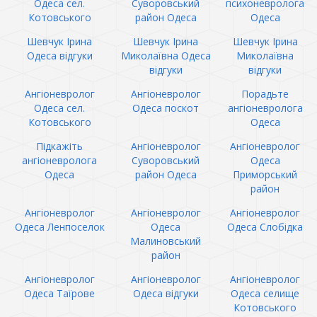
Одеса сел.
Суворовський
психоневролога
Котовського
район Одеса
Одеса
Шевчук Ірина
Шевчук Ірина
Шевчук Ірина
Одеса відгуки
Миколаївна Одеса
Миколаївна
відгуки
відгуки
Ангіоневролог
Ангіоневролог
Порадьте
Одеса сел.
Одеса поскот
ангіоневролога
Котовського
Одеса
Підкажіть
Ангіоневролог
Ангіоневролог
ангіоневролога
Суворовський
Одеса
Одеса
район Одеса
Приморський
район
Ангіоневролог
Ангіоневролог
Ангіоневролог
Одеса Ленпоселок
Одеса
Одеса Слобідка
Малиновський
район
Ангіоневролог
Ангіоневролог
Ангіоневролог
Одеса Таїрове
Одеса відгуки
Одеса селище
Котовського