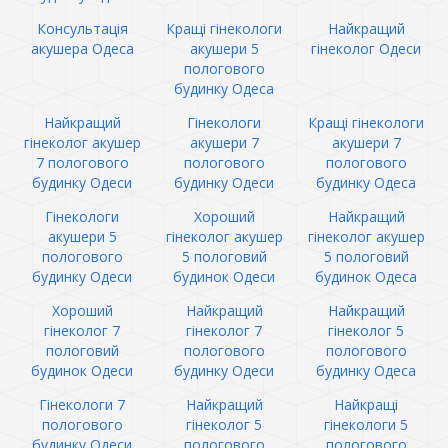
Консультація
Кращі гінекологи
Найкращий
акушера Одеса
акушери 5
гінеколог Одеси
пологового
будинку Одеса
Найкращий
Гінекологи
Кращі гінекологи
гінеколог акушер
акушери 7
акушери 7
7 пологового
пологового
пологового
будинку Одеси
будинку Одеси
будинку Одеса
Гінекологи
Хороший
Найкращий
акушери 5
гінеколог акушер
гінеколог акушер
пологового
5 пологовий
5 пологовий
будинку Одеси
будинок Одеси
будинок Одеса
Хороший
Найкращий
Найкращий
гінеколог 7
гінеколог 7
гінеколог 5
пологовий
пологового
пологового
будинок Одеси
будинку Одеси
будинку Одеса
Гінекологи 7
Найкращий
Найкращі
пологового
гінеколог 5
гінекологи 5
будинку Одеси
пологового
пологового