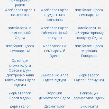
Приморської
район
Флеболог Одеса 1
Флеболог Одеса
Флеболог Одеса
поліклініка
студентська
Семінарська
поліклініка
Флебологи на
Флеболог Одеса
Флебологи на
Семінарській
Обсерваторний
Обсерваторному
Одеса
провулок
провулку Одеса
Флеболог Одеса
Флебологи на
Флеболог Одеса
Семінарська
Семінарській
Маршала
Одеса
Говорова
Ортопеди
стоматологи
Одеса відгуки
Дмитренко Алла
Дмитренко Алла
Дерматолог
Михайлівна Одеса
Одеса відгуки
Одеса Черемушки
відгуки
Дерматологи
Хороший
Найкращий
Одеси відгуки
дерматолог Одеса
дерматолог Одеси
Дерматолог
Дерматолог
Викликати