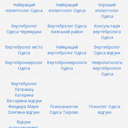
Найкращий
Найкращий
Хороший
епілептолог Одеса
епілептолог Одеси
епілептолог
Одеса
Вертебролог
Вертебролог Одеса
Консультація
Одеса Черемушки
Київський район
вертебролога
Одеса
Вертебролог місто
Найкращий
Вертебролог
Одеса
вертебролог Одеса
Одеса відгуки
Вертеброневролог
Вертеброневрологи
Невропатологи
Одеса
Одеса
вертебрологи
Одеса
Вертебролог
Патрашку
Катерина
Вікторівна відгуки
Фендюра Марія
Психоаналітик
Психолог Одеса
Олегівна відгуки
Одеса Таїрове
відгуки
Відгуки
психотерапевт