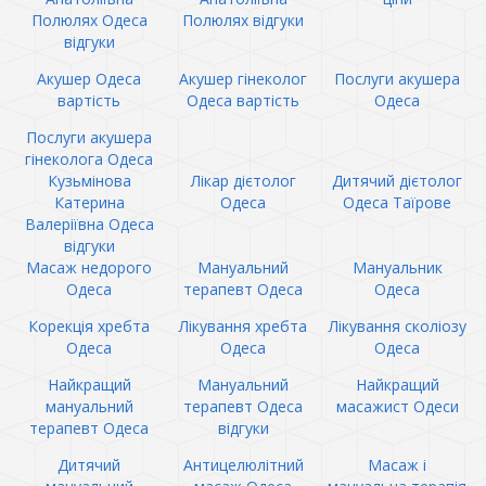
Полюлях Одеса
Полюлях відгуки
відгуки
Акушер Одеса
Акушер гінеколог
Послуги акушера
вартість
Одеса вартість
Одеса
Послуги акушера
гінеколога Одеса
Кузьмінова
Лікар дієтолог
Дитячий дієтолог
Катерина
Одеса
Одеса Таїрове
Валеріївна Одеса
відгуки
Масаж недорого
Мануальний
Мануальник
Одеса
терапевт Одеса
Одеса
Корекція хребта
Лікування хребта
Лікування сколіозу
Одеса
Одеса
Одеса
Найкращий
Мануальний
Найкращий
мануальний
терапевт Одеса
масажист Одеси
терапевт Одеса
відгуки
Дитячий
Антицелюлітний
Масаж і