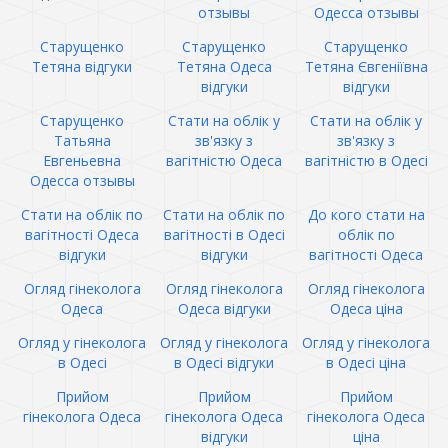
отзывы
Одесса отзывы
Старущенко
Старущенко
Старущенко
Тетяна відгуки
Тетяна Одеса
Тетяна Євгеніївна
відгуки
відгуки
Старущенко
Стати на облік у
Стати на облік у
Татьяна
зв'язку з
зв'язку з
Евгеньевна
вагітністю Одеса
вагітністю в Одесі
Одесса отзывы
Стати на облік по
Стати на облік по
До кого стати на
вагітності Одеса
вагітності в Одесі
облік по
відгуки
відгуки
вагітності Одеса
Огляд гінеколога
Огляд гінеколога
Огляд гінеколога
Одеса
Одеса відгуки
Одеса ціна
Огляд у гінеколога
Огляд у гінеколога
Огляд у гінеколога
в Одесі
в Одесі відгуки
в Одесі ціна
Прийом
Прийом
Прийом
гінеколога Одеса
гінеколога Одеса
гінеколога Одеса
відгуки
ціна