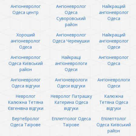
Ангіоневролог
Ангіоневролог
Найкращий
Одеса центр
Одеса
ангіоневролог
Суворовський
Одеса
район
Хороший
Ангіоневролог
Найкращий
ангіоневролог
Одеса Черемушки
ангіоневролог
Одеса
Одеси
Ангіоневролог
Найкращі
Ангіоневролог
Одеса Київський
ангіоневрологи
Одеса
район
Одеси
Ангіоневролог
Ангіоневрологи
Ангіоневрологи
Одеса відгуки
Одеси відгуки
Одеси
Невролог
Невролог Патрашку
Калюжна
Калюжна Тетяна
Катерина Одеса
Тетяна Одеса
Євгенівна відгуки
відгуки
відгуки
Вертебролог
Епілептолог Одеса
Епілептолог
Одеса Таїрове
Таїрове
Одеса Київський
район