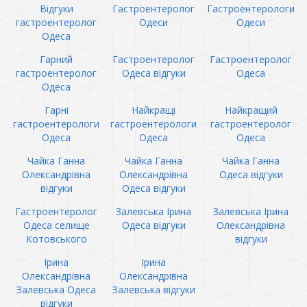
Відгуки
Гастроентеролог
Гастроентерологи
гастроентеролог
Одеси
Одеси
Одеса
Гарний
Гастроентеролог
Гастроентеролог
гастроентеролог
Одеса відгуки
Одеса
Одеса
Гарні
Найкращі
Найкращий
гастроентерологи
гастроентерологи
гастроентеролог
Одеса
Одеса
Одеса
Чайка Ганна
Чайка Ганна
Чайка Ганна
Олександрівна
Олександрівна
Одеса відгуки
відгуки
Одеса відгуки
Гастроентеролог
Залевська Ірина
Залевська Ірина
Одеса селище
Одеса відгуки
Олександрівна
Котовського
відгуки
Ірина
Ірина
Олександрівна
Олександрівна
Залевська Одеса
Залевська відгуки
відгуки