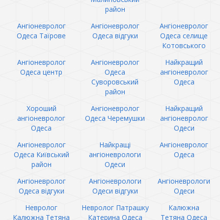
район
Ангіоневролог
Ангіоневролог
Ангіоневролог
Одеса Таїрове
Одеса відгуки
Одеса селище
Котовського
Ангіоневролог
Ангіоневролог
Найкращий
Одеса центр
Одеса
ангіоневролог
Суворовський
Одеса
район
Хороший
Ангіоневролог
Найкращий
ангіоневролог
Одеса Черемушки
ангіоневролог
Одеса
Одеси
Ангіоневролог
Найкращі
Ангіоневролог
Одеса Київський
ангіоневрологи
Одеса
район
Одеси
Ангіоневролог
Ангіоневрологи
Ангіоневрологи
Одеса відгуки
Одеси відгуки
Одеси
Невролог
Невролог Патрашку
Калюжна
Калюжна Тетяна
Катерина Одеса
Тетяна Одеса