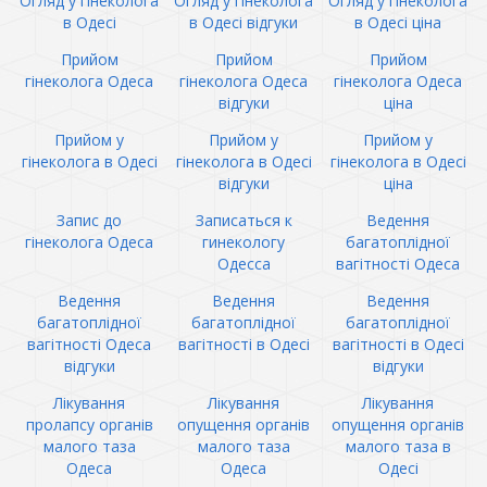
Огляд у гінеколога
Огляд у гінеколога
Огляд у гінеколога
в Одесі
в Одесі відгуки
в Одесі ціна
Прийом
Прийом
Прийом
гінеколога Одеса
гінеколога Одеса
гінеколога Одеса
відгуки
ціна
Прийом у
Прийом у
Прийом у
гінеколога в Одесі
гінеколога в Одесі
гінеколога в Одесі
відгуки
ціна
Запис до
Записаться к
Ведення
гінеколога Одеса
гинекологу
багатоплідної
Одесса
вагітності Одеса
Ведення
Ведення
Ведення
багатоплідної
багатоплідної
багатоплідної
вагітності Одеса
вагітності в Одесі
вагітності в Одесі
відгуки
відгуки
Лікування
Лікування
Лікування
пролапсу органів
опущення органів
опущення органів
малого таза
малого таза
малого таза в
Одеса
Одеса
Одесі