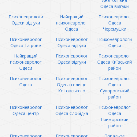
Анатоліївна
Одеса відгуки
Психоневрологи
Найкращий
Психоневролог
Одеси відгуки
психоневролог
Одеса
Одеса
Черемушки
Психоневролог
Психоневролог
Психоневрологи
Одеса Таїрове
Одеса відгуки
Одеси
Найкращий
Психоневролог
Психоневролог
психоневролог
Одеса відгуки
Одеса Київський
Одеси
район
Психоневролог
Психоневролог
Психоневролог
Одеса
Одеса селище
Одеса
Котовського
Суворовський
район
Психоневролог
Психоневролог
Психоневролог
Одеса центр
Одеса Слобідка
Одеса
Приморський
район
Психоневролог
Психоневролог
Порадьте