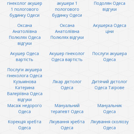
гінеколог акушер
акушери 1
Подолян Одеса
1 пологового
пологового
відгуки
будинку Одеси
будинку Одеси
Оксана
Оксана
Акушерка Одеса
Анатоліївна
Анатоліївна
ціни
Полюлях Одеса
Полюлях відгуки
відгуки
Акушер Одеса
Акушер гінеколог
Послуги акушера
вартість
Одеса вартість
Одеса
Послуги акушера
гінеколога Одеса
Кузьмінова
Лікар дієтолог
Дитячий дієтолог
Катерина
Одеса
Одеса Таїрове
Валеріївна Одеса
відгуки
Масаж недорого
Мануальний
Мануальник
Одеса
терапевт Одеса
Одеса
Корекція хребта
Лікування хребта
Лікування сколіозу
Одеса
Одеса
Одеса