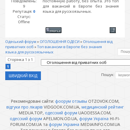
Повідомлень:
постоянную работу, без опыта. Это топ
9
для вакансий в Европе без знания
Репутація:
0
языка для русскоязычных.
Статус:
Offline
Одеський форум
»
ОГОЛОШЕННЯ ОДЕСИ
»
Оголошення від
приватних осіб
»
Топ вакансии в Европе без знания
языка для русскоязычных
Сторінка
1
з
1
1
Пошук:
Рекомендовані сайти:
фоорум отзывы
OTZOVOK.COM,
відгуки про лікарів
VIDGOOK.COM.UA,
медицинский рейтинг
MEDUA.TOP,
одесский форум
UAODESSA.COM,
одесский форум
APELMON.OD.UA,
форум Україна
HI-FI-
FORUM.COM.UA та
форум Украина
MEDIAINFO.COM.UA