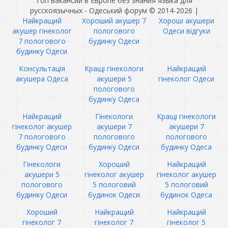
Топ вакансии в Европе без знания языка для
русскоязычных - Одеський форум © 2014-2026
|
Найкращий
Хороший акушер 7
Хороші акушери
акушер гінеколог
пологового
Одеси відгуки
7 пологового
будинку Одеси
будинку Одеси
Консультація
Кращі гінекологи
Найкращий
акушера Одеса
акушери 5
гінеколог Одеси
пологового
будинку Одеса
Найкращий
Гінекологи
Кращі гінекологи
гінеколог акушер
акушери 7
акушери 7
7 пологового
пологового
пологового
будинку Одеси
будинку Одеси
будинку Одеса
Гінекологи
Хороший
Найкращий
акушери 5
гінеколог акушер
гінеколог акушер
пологового
5 пологовий
5 пологовий
будинку Одеси
будинок Одеси
будинок Одеса
Хороший
Найкращий
Найкращий
гінеколог 7
гінеколог 7
гінеколог 5