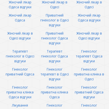
Жіночий лікар
Жіночий лікар в
Жіночий лікар в
Одеса відгуки
Одесі
Одесі
Жіночий лікар
Приватний
Жіночий лікар
Одеса
гінеколог в Одесі
Одеса відгуки
відгуки
Жіночий лікар в
Приватний
Жіночий лікар в
Одесі відгуки
гінеколог Одеса
Одесі відгуки
відгуки
Терапевт
Терапевт
Гінеколог
гінеколог в Одесі
гінеколог Одеса
терапевт Одеса
відгуки
відгуки
відгуки
Гінеколог
Гінеколог
Гінеколог
приватний Одеса
терапевт в Одесі
приватна клініка в
відгуки
Одесі
Гінеколог
Гінеколог
Гінеколог
приватна клініка
приватна клініка
приватний Одеса
Одеса відгуки
Одеса
відгуки
Лікування
Гінеколог
Гінеколог