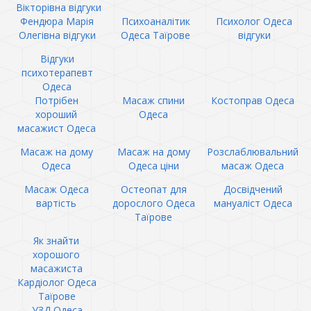
Вікторівна відгуки
Фендюра Марія
Психоаналітик
Психолог Одеса
Олегівна відгуки
Одеса Таїрове
відгуки
Відгуки
психотерапевт
Одеса
Потрібен
Масаж спини
Костоправ Одеса
хороший
Одеса
масажист Одеса
Масаж на дому
Масаж на дому
Розслаблювальний
Одеса
Одеса ціни
масаж Одеса
Масаж Одеса
Остеопат для
Досвідчений
вартість
дорослого Одеса
мануаліст Одеса
Таїрове
Як знайти
хорошого
масажиста
Кардіолог Одеса
Таїрове
УЗД Одеса