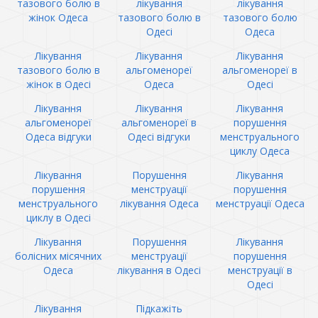
тазового болю в
лікування
лікування
жінок Одеса
тазового болю в
тазового болю
Одесі
Одеса
Лікування
Лікування
Лікування
тазового болю в
альгоменореї
альгоменореї в
жінок в Одесі
Одеса
Одесі
Лікування
Лікування
Лікування
альгоменореї
альгоменореї в
порушення
Одеса відгуки
Одесі відгуки
менструального
циклу Одеса
Лікування
Порушення
Лікування
порушення
менструації
порушення
менструального
лікування Одеса
менструації Одеса
циклу в Одесі
Лікування
Порушення
Лікування
болісних місячних
менструації
порушення
Одеса
лікування в Одесі
менструації в
Одесі
Лікування
Підкажіть