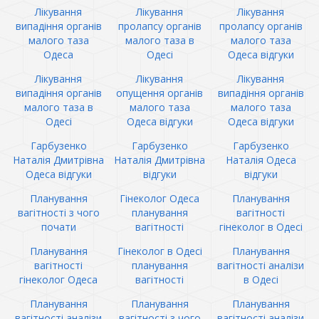
Лікування
Лікування
Лікування
випадіння органів
пролапсу органів
пролапсу органів
малого таза
малого таза в
малого таза
Одеса
Одесі
Одеса відгуки
Лікування
Лікування
Лікування
випадіння органів
опущення органів
випадіння органів
малого таза в
малого таза
малого таза
Одесі
Одеса відгуки
Одеса відгуки
Гарбузенко
Гарбузенко
Гарбузенко
Наталія Дмитрівна
Наталія Дмитрівна
Наталія Одеса
Одеса відгуки
відгуки
відгуки
Планування
Гінеколог Одеса
Планування
вагітності з чого
планування
вагітності
почати
вагітності
гінеколог в Одесі
Планування
Гінеколог в Одесі
Планування
вагітності
планування
вагітності аналізи
гінеколог Одеса
вагітності
в Одесі
Планування
Планування
Планування
вагітності аналізи
вагітності з чого
вагітності аналізи