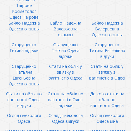
Таїрове
Косметолог
Одеса Таїрове
Байло Надежна
Байло Надежна
Байло Надежна
Одесса отзывы
Валерьевна
Валерьевна
отзывы
Одесса отзывы
Старущенко
Старущенко
Старущенко
Тетяна відгуки
Тетяна Одеса
Тетяна Євгеніївна
відгуки
відгуки
Старущенко
Стати на облік у
Стати на облік у
Татьяна
зв'язку з
зв'язку з
Евгеньевна
вагітністю Одеса
вагітністю в Одесі
Одесса отзывы
Стати на облік по
Стати на облік по
До кого стати на
вагітності Одеса
вагітності в Одесі
облік по
відгуки
відгуки
вагітності Одеса
Огляд гінеколога
Огляд гінеколога
Огляд гінеколога
Одеса
Одеса відгуки
Одеса ціна