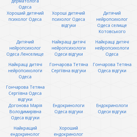
дерматолога
Одеса
Хороший дитячий
Хороші дитячий
Дитячий
психолог Одеса
психолог Одеса
нейропсихолог
відгуки
Одеса селище
Котовського
Дитячий
Найкращі дитячі
Найкращі дитячі
нейропсихолог
нейропсихологи
нейропсихологи
Одеса Ленселище
Одеси відгуки
Одеса
Найкращі дитячі
Гончарова Тетяна
Гончарова Тетяна
нейропсихологи
Сергіївна відгуки
Одеса відгуки
Одеса
Гончарова Тетяна
Сергіївна Одеса
відгуки
Догонова Марія
Ендокринологи
Ендокринологи
Володимирівна
Одеса відгуки
Одеси відгуки
Одеса відгуки
Найкращий
Хороший
ендокринолог
ендокринолог