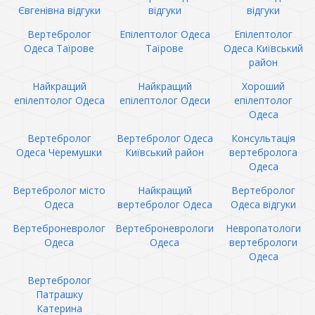
Євгенівна відгуки
відгуки
відгуки
Вертебролог
Епілептолог Одеса
Епілептолог
Одеса Таїрове
Таїрове
Одеса Київський
район
Найкращий
Найкращий
Хороший
епілептолог Одеса
епілептолог Одеси
епілептолог
Одеса
Вертебролог
Вертебролог Одеса
Консультація
Одеса Черемушки
Київський район
вертебролога
Одеса
Вертебролог місто
Найкращий
Вертебролог
Одеса
вертебролог Одеса
Одеса відгуки
Вертеброневролог
Вертеброневрологи
Невропатологи
Одеса
Одеса
вертебрологи
Одеса
Вертебролог
Патрашку
Катерина