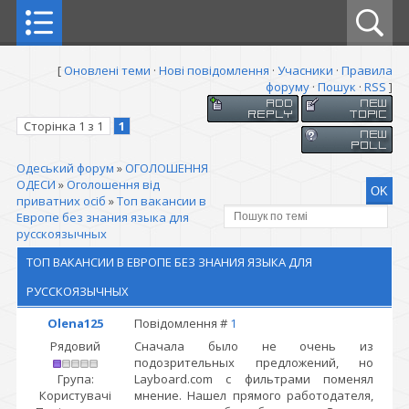
[
Оновлені теми
·
Нові повідомлення
·
Учасники
·
Правила
форуму
·
Пошук
·
RSS
]
Сторінка
1
з
1
1
Одеський форум
»
ОГОЛОШЕННЯ
ОДЕСИ
»
Оголошення від
приватних осіб
»
Топ вакансии в
Европе без знания языка для
русскоязычных
ТОП ВАКАНСИИ В ЕВРОПЕ БЕЗ ЗНАНИЯ ЯЗЫКА ДЛЯ
РУССКОЯЗЫЧНЫХ
Olena125
Повідомлення #
1
Рядовий
Сначала было не очень из
подозрительных предложений, но
Група:
Layboard.com с фильтрами поменял
Користувачі
мнение. Нашел прямого работодателя,