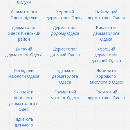
відгуки
Дерматологи
Хороший
Найкращий
Одеси відгуки
дерматолог Одеса
дерматолог Одеси
Дерматолог
Дерматолог
Викликати
Одеса Київський
додому Одеса
дерматолога
район
Одеса
Дитячий
Дерматолог
Хороший
дерматолог Одеса
дитячий Одеса
дерматолог
дитячий Одеса
Досвідчені
Підкажіть
Як знайти
мікологи Одеса
дерматолога
хорошого
Одеса
міколога в Одесі
Як знайти
Грамотний
Грамотний
хорошого
міколог Одеса
дерматолог Одеса
дерматолога в
Одесі
Підкажіть
дитячого