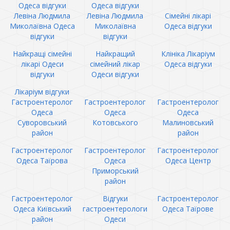
Одеса відгуки
Одеса відгуки
Левіна Людмила
Левіна Людмила
Сімейні лікарі
Миколаївна Одеса
Миколаївна
Одеса відгуки
відгуки
відгуки
Найкращі сімейні
Найкращий
Клініка Лікаріум
лікарі Одеси
сімейний лікар
Одеса відгуки
відгуки
Одеси відгуки
Лікаріум відгуки
Гастроентеролог
Гастроентеролог
Гастроентеролог
Одеса
Одеса
Одеса
Суворовський
Котовського
Малиновський
район
район
Гастроентеролог
Гастроентеролог
Гастроентеролог
Одеса Таїрова
Одеса
Одеса Центр
Приморський
район
Гастроентеролог
Відгуки
Гастроентеролог
Одеса Київський
гастроентерологи
Одеса Таїрове
район
Одеси