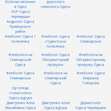
болісних місячних
дорослого
в Одесі
гінеколога Одеса
ЛОР Одеса
Черемушки
Андролог Одеса
Приморської
район
Флеболог Одеса 1
Флеболог Одеса
Флеболог Одеса
поліклініка
студентська
Семінарська
поліклініка
Флебологи на
Флеболог Одеса
Флебологи на
Семінарській
Обсерваторний
Обсерваторному
Одеса
провулок
провулку Одеса
Флеболог Одеса
Флебологи на
Флеболог Одеса
Семінарська
Семінарській
Маршала
Одеса
Говорова
Ортопеди
стоматологи
Одеса відгуки
Дмитренко Алла
Дмитренко Алла
Дерматолог
Михайлівна Одеса
Одеса відгуки
Одеса Черемушки