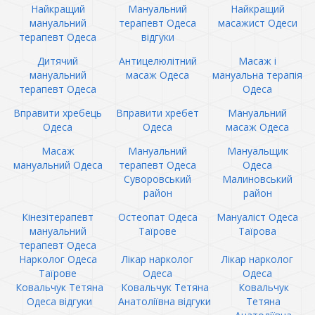
Найкращий
Мануальний
Найкращий
мануальний
терапевт Одеса
масажист Одеси
терапевт Одеса
відгуки
Дитячий
Антицелюлітний
Масаж і
мануальний
масаж Одеса
мануальна терапія
терапевт Одеса
Одеса
Вправити хребець
Вправити хребет
Мануальний
Одеса
Одеса
масаж Одеса
Масаж
Мануальний
Мануальщик
мануальний Одеса
терапевт Одеса
Одеса
Суворовський
Малиновський
район
район
Кінезітерапевт
Остеопат Одеса
Мануаліст Одеса
мануальний
Таїрове
Таїрова
терапевт Одеса
Нарколог Одеса
Лікар нарколог
Лікар нарколог
Таїрове
Одеса
Одеса
Ковальчук Тетяна
Ковальчук Тетяна
Ковальчук
Одеса відгуки
Анатоліївна відгуки
Тетяна