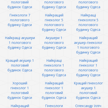
пологовий
пологового
пологового
будинок Одеси
будинку Одеси
будинку Одеса
Гінекологи 7
Найкращий
Найкращі
пологового
гінеколог 5
гінекологи 5
будинку Одеси
пологового
пологового
будинку Одеси
будинку Одеса
Найкращі акушери
Акушери 1
Найкращий
1 пологового
пологового
акушер-гінеколог
будинку Одеса
будинку Одеси
1 пологового
будинку Одеси
Кращий акушер 1
Найкращі
Найкращий
пологовий
гінекологи 1
гінеколог 1
будинок Одеса
пологового
пологового
будинку Одеса
будинку Одеси
Хороший
Найкращий
Кращий гінеколог
гінеколог 1
гінеколог 1
акушер 1
пологовий
пологовий
пологовий
будинок Одеси
будинок Одеса
будинок Одеса
Найкращий
Гінекологи
Олександр Ілліч