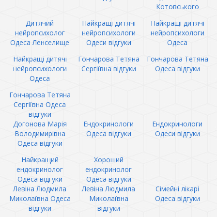
Котовського
Дитячий
Найкращі дитячі
Найкращі дитячі
нейропсихолог
нейропсихологи
нейропсихологи
Одеса Ленселище
Одеси відгуки
Одеса
Найкращі дитячі
Гончарова Тетяна
Гончарова Тетяна
нейропсихологи
Сергіївна відгуки
Одеса відгуки
Одеса
Гончарова Тетяна
Сергіївна Одеса
відгуки
Догонова Марія
Ендокринологи
Ендокринологи
Володимирівна
Одеса відгуки
Одеси відгуки
Одеса відгуки
Найкращий
Хороший
ендокринолог
ендокринолог
Одеса відгуки
Одеса відгуки
Левіна Людмила
Левіна Людмила
Сімейні лікарі
Миколаївна Одеса
Миколаївна
Одеса відгуки
відгуки
відгуки