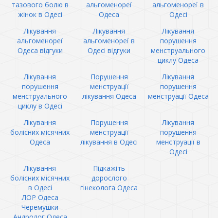
тазового болю в
альгоменореї
альгоменореї в
жінок в Одесі
Одеса
Одесі
Лікування
Лікування
Лікування
альгоменореї
альгоменореї в
порушення
Одеса відгуки
Одесі відгуки
менструального
циклу Одеса
Лікування
Порушення
Лікування
порушення
менструації
порушення
менструального
лікування Одеса
менструації Одеса
циклу в Одесі
Лікування
Порушення
Лікування
болісних місячних
менструації
порушення
Одеса
лікування в Одесі
менструації в
Одесі
Лікування
Підкажіть
болісних місячних
дорослого
в Одесі
гінеколога Одеса
ЛОР Одеса
Черемушки
Андролог Одеса