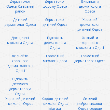
Дерматолог
Дерматолог
Викликати
Одеса Київський
додому Одеса
дерматолога
район
Одеса
Дитячий
Дерматолог
Хороший
дерматолог Одеса
дитячий Одеса
дерматолог
дитячий Одеса
Досвідчені
Підкажіть
Як знайти
мікологи Одеса
дерматолога
хорошого
Одеса
міколога в Одесі
Як знайти
Грамотний
Грамотний
хорошого
міколог Одеса
дерматолог Одеса
дерматолога в
Одесі
Підкажіть
дитячого
дерматолога
Одеса
Хороший дитячий
Хороші дитячий
Дитячий
психолог Одеса
психолог Одеса
нейропсихолог
відгуки
Одеса селище