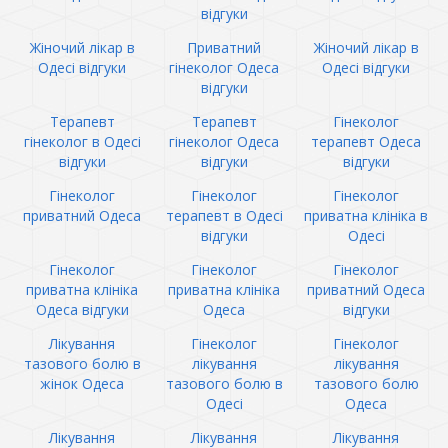
відгуки
Жіночий лікар в
Приватний
Жіночий лікар в
Одесі відгуки
гінеколог Одеса
Одесі відгуки
відгуки
Терапевт
Терапевт
Гінеколог
гінеколог в Одесі
гінеколог Одеса
терапевт Одеса
відгуки
відгуки
відгуки
Гінеколог
Гінеколог
Гінеколог
приватний Одеса
терапевт в Одесі
приватна клініка в
відгуки
Одесі
Гінеколог
Гінеколог
Гінеколог
приватна клініка
приватна клініка
приватний Одеса
Одеса відгуки
Одеса
відгуки
Лікування
Гінеколог
Гінеколог
тазового болю в
лікування
лікування
жінок Одеса
тазового болю в
тазового болю
Одесі
Одеса
Лікування
Лікування
Лікування