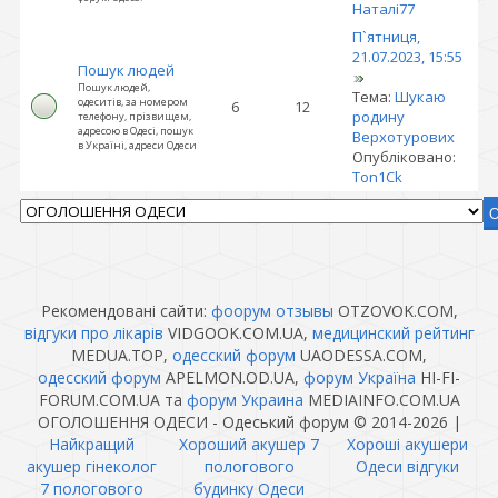
Наталі77
П`ятниця,
21.07.2023, 15:55
Пошук людей
Пошук людей,
Тема:
Шукаю
одеситів, за номером
6
12
родину
телефону, прізвищем,
адресою в Одесі, пошук
Верхотурових
в Україні, адреси Одеси
Опубліковано:
Ton1Ck
Рекомендовані сайти:
фоорум отзывы
OTZOVOK.COM,
відгуки про лікарів
VIDGOOK.COM.UA,
медицинский рейтинг
MEDUA.TOP,
одесский форум
UAODESSA.COM,
одесский форум
APELMON.OD.UA,
форум Україна
HI-FI-
FORUM.COM.UA та
форум Украина
MEDIAINFO.COM.UA
ОГОЛОШЕННЯ ОДЕСИ - Одеський форум © 2014-2026
|
Найкращий
Хороший акушер 7
Хороші акушери
акушер гінеколог
пологового
Одеси відгуки
7 пологового
будинку Одеси