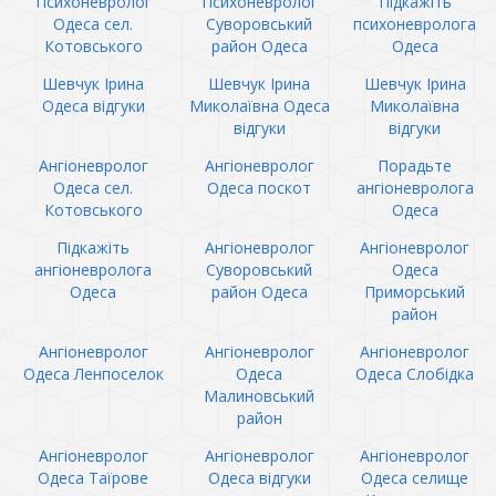
Психоневролог
Психоневролог
Підкажіть
Одеса сел.
Суворовський
психоневролога
Котовського
район Одеса
Одеса
Шевчук Ірина
Шевчук Ірина
Шевчук Ірина
Одеса відгуки
Миколаївна Одеса
Миколаївна
відгуки
відгуки
Ангіоневролог
Ангіоневролог
Порадьте
Одеса сел.
Одеса поскот
ангіоневролога
Котовського
Одеса
Підкажіть
Ангіоневролог
Ангіоневролог
ангіоневролога
Суворовський
Одеса
Одеса
район Одеса
Приморський
район
Ангіоневролог
Ангіоневролог
Ангіоневролог
Одеса Ленпоселок
Одеса
Одеса Слобідка
Малиновський
район
Ангіоневролог
Ангіоневролог
Ангіоневролог
Одеса Таїрове
Одеса відгуки
Одеса селище