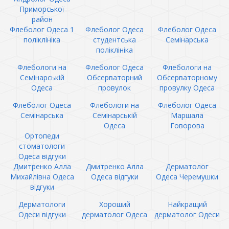
Приморської
район
Флеболог Одеса 1
Флеболог Одеса
Флеболог Одеса
поліклініка
студентська
Семінарська
поліклініка
Флебологи на
Флеболог Одеса
Флебологи на
Семінарській
Обсерваторний
Обсерваторному
Одеса
провулок
провулку Одеса
Флеболог Одеса
Флебологи на
Флеболог Одеса
Семінарська
Семінарській
Маршала
Одеса
Говорова
Ортопеди
стоматологи
Одеса відгуки
Дмитренко Алла
Дмитренко Алла
Дерматолог
Михайлівна Одеса
Одеса відгуки
Одеса Черемушки
відгуки
Дерматологи
Хороший
Найкращий
Одеси відгуки
дерматолог Одеса
дерматолог Одеси