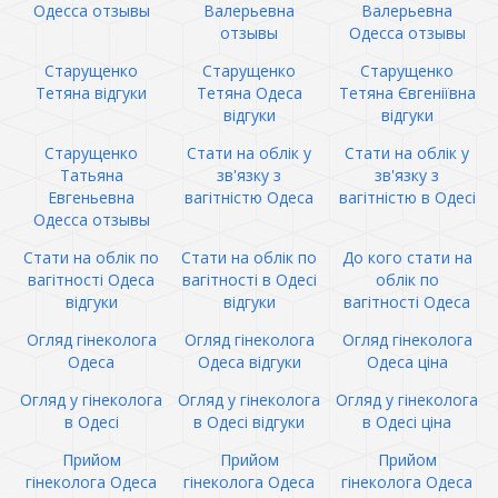
Одесса отзывы
Валерьевна
Валерьевна
отзывы
Одесса отзывы
Старущенко
Старущенко
Старущенко
Тетяна відгуки
Тетяна Одеса
Тетяна Євгеніївна
відгуки
відгуки
Старущенко
Стати на облік у
Стати на облік у
Татьяна
зв'язку з
зв'язку з
Евгеньевна
вагітністю Одеса
вагітністю в Одесі
Одесса отзывы
Стати на облік по
Стати на облік по
До кого стати на
вагітності Одеса
вагітності в Одесі
облік по
відгуки
відгуки
вагітності Одеса
Огляд гінеколога
Огляд гінеколога
Огляд гінеколога
Одеса
Одеса відгуки
Одеса ціна
Огляд у гінеколога
Огляд у гінеколога
Огляд у гінеколога
в Одесі
в Одесі відгуки
в Одесі ціна
Прийом
Прийом
Прийом
гінеколога Одеса
гінеколога Одеса
гінеколога Одеса