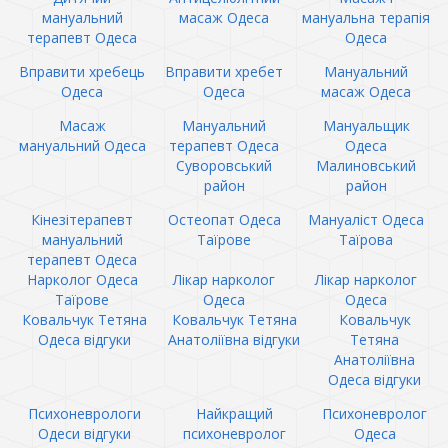
мануальний
масаж Одеса
мануальна терапія
терапевт Одеса
Одеса
Вправити хребець
Вправити хребет
Мануальний
Одеса
Одеса
масаж Одеса
Масаж
Мануальний
Мануальщик
мануальний Одеса
терапевт Одеса
Одеса
Суворовський
Малиновський
район
район
Кінезітерапевт
Остеопат Одеса
Мануаліст Одеса
мануальний
Таїрове
Таїрова
терапевт Одеса
Нарколог Одеса
Лікар нарколог
Лікар нарколог
Таїрове
Одеса
Одеса
Ковальчук Тетяна
Ковальчук Тетяна
Ковальчук
Одеса відгуки
Анатоліївна відгуки
Тетяна
Анатоліївна
Одеса відгуки
Психоневрологи
Найкращий
Психоневролог
Одеси відгуки
психоневролог
Одеса