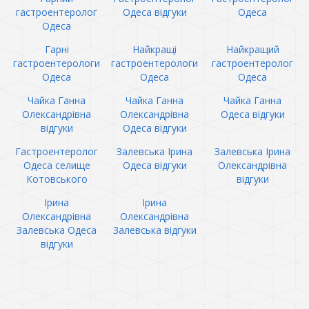
гастроентеролог
Одеса відгуки
Одеса
Одеса
Гарні
Найкращі
Найкращий
гастроентерологи
гастроентерологи
гастроентеролог
Одеса
Одеса
Одеса
Чайка Ганна
Чайка Ганна
Чайка Ганна
Олександрівна
Олександрівна
Одеса відгуки
відгуки
Одеса відгуки
Гастроентеролог
Залевська Ірина
Залевська Ірина
Одеса селище
Одеса відгуки
Олександрівна
Котовського
відгуки
Ірина
Ірина
Олександрівна
Олександрівна
Залевська Одеса
Залевська відгуки
відгуки