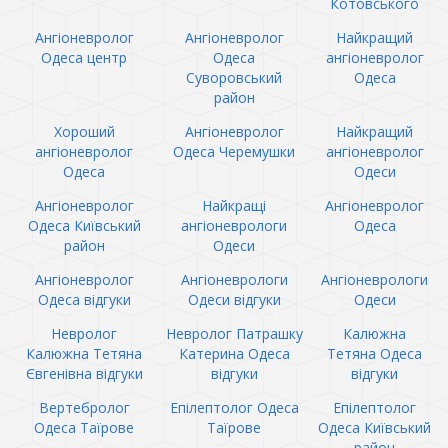
Котовського
Ангіоневролог
Ангіоневролог
Найкращий
Одеса центр
Одеса
ангіоневролог
Суворовський
Одеса
район
Хороший
Ангіоневролог
Найкращий
ангіоневролог
Одеса Черемушки
ангіоневролог
Одеса
Одеси
Ангіоневролог
Найкращі
Ангіоневролог
Одеса Київський
ангіоневрологи
Одеса
район
Одеси
Ангіоневролог
Ангіоневрологи
Ангіоневрологи
Одеса відгуки
Одеси відгуки
Одеси
Невролог
Невролог Патрашку
Калюжна
Калюжна Тетяна
Катерина Одеса
Тетяна Одеса
Євгенівна відгуки
відгуки
відгуки
Вертебролог
Епілептолог Одеса
Епілептолог
Одеса Таїрове
Таїрове
Одеса Київський
район