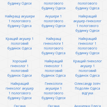
будинку Одеси
пологового
пологового
будинку Одеси
будинку Одеса
Найкращі акушери
Акушери 1
Найкращий
1 пологового
пологового
акушер-гінеколог
будинку Одеса
будинку Одеси
1 пологового
будинку Одеси
Кращий акушер 1
Найкращі
Найкращий
пологовий
гінекологи 1
гінеколог 1
будинок Одеса
пологового
пологового
будинку Одеса
будинку Одеси
Хороший
Найкращий
Кращий гінеколог
гінеколог 1
гінеколог 1
акушер 1
пологовий
пологовий
пологовий
будинок Одеси
будинок Одеса
будинок Одеса
Найкращий
Гінекологи
Олександр Ілліч
гінеколог акушер
акушери 1
Подолян Одеса
1 пологового
пологового
відгуки
будинку Одеси
будинку Одеси
Оксана
Оксана
Акушерка Одеса