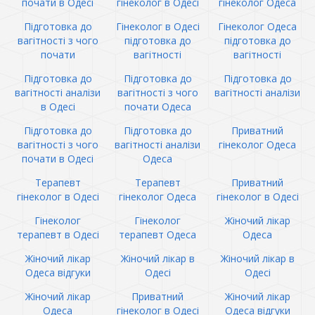
почати в Одесі
гінеколог в Одесі
гінеколог Одеса
Підготовка до
Гінеколог в Одесі
Гінеколог Одеса
вагітності з чого
підготовка до
підготовка до
почати
вагітності
вагітності
Підготовка до
Підготовка до
Підготовка до
вагітності аналізи
вагітності з чого
вагітності аналізи
в Одесі
почати Одеса
Підготовка до
Підготовка до
Приватний
вагітності з чого
вагітності аналізи
гінеколог Одеса
почати в Одесі
Одеса
Терапевт
Терапевт
Приватний
гінеколог в Одесі
гінеколог Одеса
гінеколог в Одесі
Гінеколог
Гінеколог
Жіночий лікар
терапевт в Одесі
терапевт Одеса
Одеса
Жіночий лікар
Жіночий лікар в
Жіночий лікар в
Одеса відгуки
Одесі
Одесі
Жіночий лікар
Приватний
Жіночий лікар
Одеса
гінеколог в Одесі
Одеса відгуки