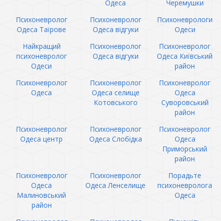
Одеса
Черемушки
Психоневролог
Психоневролог
Психоневрологи
Одеса Таїрове
Одеса відгуки
Одеси
Найкращий
Психоневролог
Психоневролог
психоневролог
Одеса відгуки
Одеса Київський
Одеси
район
Психоневролог
Психоневролог
Психоневролог
Одеса
Одеса селище
Одеса
Котовського
Суворовський
район
Психоневролог
Психоневролог
Психоневролог
Одеса центр
Одеса Слобідка
Одеса
Приморський
район
Психоневролог
Психоневролог
Порадьте
Одеса
Одеса Ленселище
психоневролога
Малиновський
Одеса
район