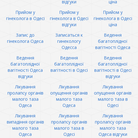
відгуки
ціна
Прийом у
Прийом у
Прийом у
гінеколога в Одесі
гінеколога в Одесі
гінеколога в Одесі
відгуки
ціна
Запис до
Записаться к
Ведення
гінеколога Одеса
гинекологу
багатоплідної
Одесса
вагітності Одеса
Ведення
Ведення
Ведення
багатоплідної
багатоплідної
багатоплідної
вагітності Одеса
вагітності в Одесі
вагітності в Одесі
відгуки
відгуки
Лікування
Лікування
Лікування
пролапсу органів
опущення органів
опущення органів
малого таза
малого таза
малого таза в
Одеса
Одеса
Одесі
Лікування
Лікування
Лікування
випадіння органів
пролапсу органів
пролапсу органів
малого таза
малого таза в
малого таза
Одеса
Одесі
Одеса відгуки