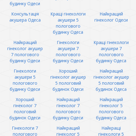
будинку Одеси
Консультація
Кращі гінекологи
Найкращий
акушера Одеса
акушери 5
гінеколог Одеси
пологового
будинку Одеса
Найкращий
Гінекологи
Кращі гінекологи
гінеколог акушер
акушери 7
акушери 7
7 пологового
пологового
пологового
будинку Одеси
будинку Одеси
будинку Одеса
Гінекологи
Хороший
Найкращий
акушери 5
гінеколог акушер
гінеколог акушер
пологового
5 пологовий
5 пологовий
будинку Одеси
будинок Одеси
будинок Одеса
Хороший
Найкращий
Найкращий
гінеколог 7
гінеколог 7
гінеколог 5
пологовий
пологового
пологового
будинок Одеси
будинку Одеси
будинку Одеса
Гінекологи 7
Найкращий
Найкращі
пологового
гінеколог 5
гінекологи 5