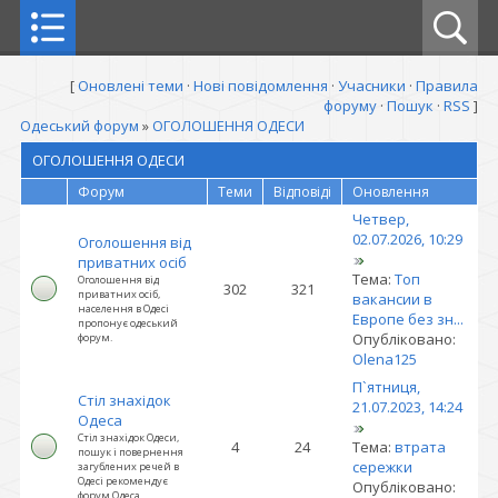
[
Оновлені теми
·
Нові повідомлення
·
Учасники
·
Правила
форуму
·
Пошук
·
RSS
]
Одеський форум
»
ОГОЛОШЕННЯ ОДЕСИ
ОГОЛОШЕННЯ ОДЕСИ
Форум
Теми
Відповіді
Оновлення
Четвер,
02.07.2026, 10:29
Оголошення від
приватних осіб
Тема:
Топ
Оголошення від
302
321
приватних осіб,
вакансии в
населення в Одесі
Европе без зн...
пропонує одеський
Опубліковано:
форум.
Olena125
П`ятниця,
Стіл знахідок
21.07.2023, 14:24
Одеса
Стіл знахідок Одеси,
4
24
Тема:
втрата
пошук і повернення
сережки
загублених речей в
Одесі рекомендує
Опубліковано:
форум Одеса.