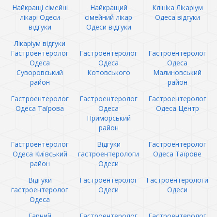
Найкращі сімейні
Найкращий
Клініка Лікаріум
лікарі Одеси
сімейний лікар
Одеса відгуки
відгуки
Одеси відгуки
Лікаріум відгуки
Гастроентеролог
Гастроентеролог
Гастроентеролог
Одеса
Одеса
Одеса
Суворовський
Котовського
Малиновський
район
район
Гастроентеролог
Гастроентеролог
Гастроентеролог
Одеса Таїрова
Одеса
Одеса Центр
Приморський
район
Гастроентеролог
Відгуки
Гастроентеролог
Одеса Київський
гастроентерологи
Одеса Таїрове
район
Одеси
Відгуки
Гастроентеролог
Гастроентерологи
гастроентеролог
Одеси
Одеси
Одеса
Гарний
Гастроентеролог
Гастроентеролог