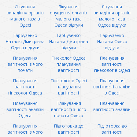
Лікування
Лікування
Лікування
випадіння органів
опущення органів
випадіння органів
малого таза в
малого таза
малого таза
Одесі
Одеса відгуки
Одеса відгуки
Гарбузенко
Гарбузенко
Гарбузенко
Наталія Дмитрівна
Наталія Дмитрівна
Наталія Одеса
Одеса відгуки
відгуки
відгуки
Планування
Гінеколог Одеса
Планування
вагітності з чого
планування
вагітності
почати
вагітності
гінеколог в Одесі
Планування
Гінеколог в Одесі
Планування
вагітності
планування
вагітності аналізи
гінеколог Одеса
вагітності
в Одесі
Планування
Планування
Планування
вагітності аналізи
вагітності з чого
вагітності аналізи
Одеса
почати Одеса
Планування
Підготовка до
Підготовка до
вагітності з чого
вагітності
вагітності