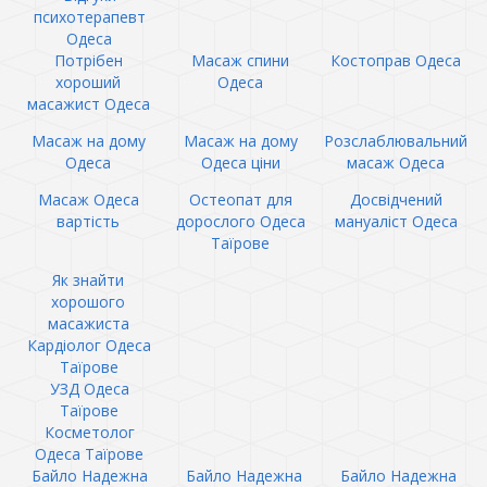
психотерапевт
Одеса
Потрібен
Масаж спини
Костоправ Одеса
хороший
Одеса
масажист Одеса
Масаж на дому
Масаж на дому
Розслаблювальний
Одеса
Одеса ціни
масаж Одеса
Масаж Одеса
Остеопат для
Досвідчений
вартість
дорослого Одеса
мануаліст Одеса
Таїрове
Як знайти
хорошого
масажиста
Кардіолог Одеса
Таїрове
УЗД Одеса
Таїрове
Косметолог
Одеса Таїрове
Байло Надежна
Байло Надежна
Байло Надежна