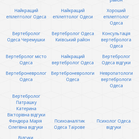
Найкращий
Найкращий
Хороший
епілептолог Одеса
епілептолог Одеси
епілептолог
Одеса
Вертебролог
Вертебролог Одеса
Консультація
Одеса Черемушки
Київський район
вертебролога
Одеса
Вертебролог місто
Найкращий
Вертебролог
Одеса
вертебролог Одеса
Одеса відгуки
Вертеброневролог
Вертеброневрологи
Невропатологи
Одеса
Одеса
вертебрологи
Одеса
Вертебролог
Патрашку
Катерина
Вікторівна відгуки
Фендюра Марія
Психоаналітик
Психолог Одеса
Олегівна відгуки
Одеса Таїрове
відгуки
Відгуки