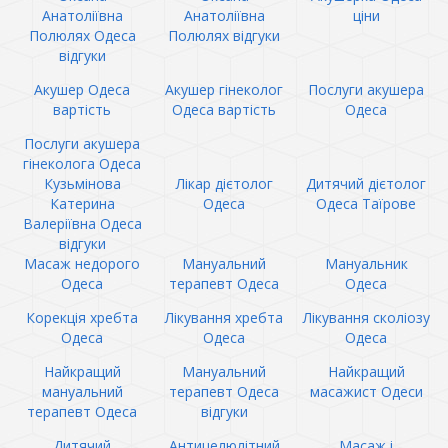
Анатоліївна
Анатоліївна
ціни
Полюлях Одеса
Полюлях відгуки
відгуки
Акушер Одеса
Акушер гінеколог
Послуги акушера
вартість
Одеса вартість
Одеса
Послуги акушера
гінеколога Одеса
Кузьмінова
Лікар дієтолог
Дитячий дієтолог
Катерина
Одеса
Одеса Таїрове
Валеріївна Одеса
відгуки
Масаж недорого
Мануальний
Мануальник
Одеса
терапевт Одеса
Одеса
Корекція хребта
Лікування хребта
Лікування сколіозу
Одеса
Одеса
Одеса
Найкращий
Мануальний
Найкращий
мануальний
терапевт Одеса
масажист Одеси
терапевт Одеса
відгуки
Дитячий
Антицелюлітний
Масаж і