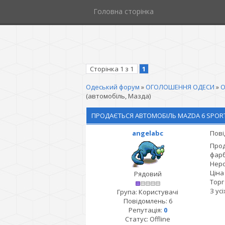
Головна сторінка
Сторінка
1
з
1
1
Одеський форум
»
ОГОЛОШЕННЯ ОДЕСИ
»
О
(автомобіль, Мазда)
ПРОДАЄТЬСЯ АВТОМОБІЛЬ MAZDA 6 SPOR
angelabc
Пові
Прод
фарб
Неро
Ціна
Рядовий
Торг
З ус
Група: Користувачі
Повідомлень:
6
Репутація:
0
Статус:
Offline