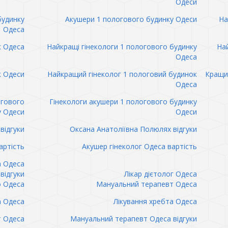
Одеси
будинку
Акушери 1 пологового будинку Одеси
На
Одеса
к Одеса
Найкращі гінекологи 1 пологового будинку
Най
Одеса
к Одеси
Найкращий гінеколог 1 пологовий будинок
Кращий
Одеса
огового
Гінекологи акушери 1 пологового будинку
у Одеси
Одеси
відгуки
Оксана Анатоліївна Полюлях відгуки
артість
Акушер гінеколог Одеса вартість
а Одеса
відгуки
Лікар дієтолог Одеса
 Одеса
Мануальний терапевт Одеса
а Одеса
Лікування хребта Одеса
т Одеса
Мануальний терапевт Одеса відгуки