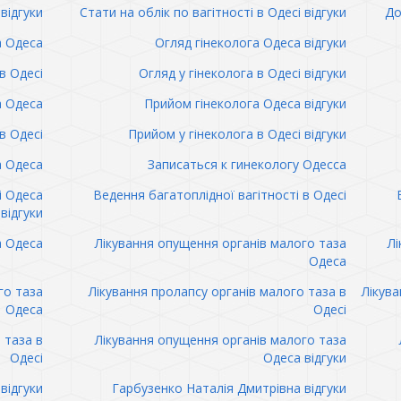
відгуки
Стати на облік по вагітності в Одесі відгуки
До
а Одеса
Огляд гінеколога Одеса відгуки
в Одесі
Огляд у гінеколога в Одесі відгуки
а Одеса
Прийом гінеколога Одеса відгуки
в Одесі
Прийом у гінеколога в Одесі відгуки
а Одеса
Записаться к гинекологу Одесса
і Одеса
Ведення багатоплідної вагітності в Одесі
відгуки
а Одеса
Лікування опущення органів малого таза
Лі
Одеса
го таза
Лікування пролапсу органів малого таза в
Лікува
Одеса
Одесі
 таза в
Лікування опущення органів малого таза
Одесі
Одеса відгуки
відгуки
Гарбузенко Наталія Дмитрівна відгуки