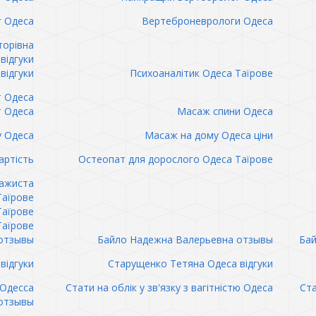
 Одеса
Вертеброневрологи Одеса
торівна
відгуки
відгуки
Психоаналітик Одеса Таїрове
т Одеса
т Одеса
Масаж спини Одеса
 Одеса
Масаж на дому Одеса ціни
артість
Остеопат для дорослого Одеса Таїрове
сажиста
Таїрове
Таїрове
Таїрове
отзывы
Байло Надежна Валерьевна отзывы
Бай
відгуки
Старущенко Тетяна Одеса відгуки
 Одесса
Стати на облік у зв'язку з вагітністю Одеса
Ста
отзывы