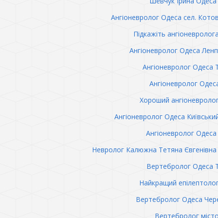
Шевчук Ірина Одеса 
Ангіоневролог Одеса сел. Кото
Підкажіть ангіоневролог
Ангіоневролог Одеса Лен
Ангіоневролог Одеса 
Ангіоневролог Одес
Хороший ангіоневроло
Ангіоневролог Одеса Київськи
Ангіоневролог Одеса 
Невролог Калюжна Тетяна Євгенівна 
Вертебролог Одеса 
Найкращий епілептоло
Вертебролог Одеса Чер
Вертебролог міст