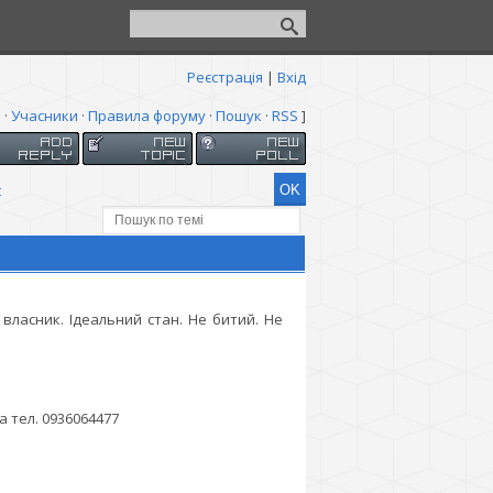
Реєстрація
|
Вхід
я
·
Учасники
·
Правила форуму
·
Пошук
·
RSS
]
t
власник. Ідеальний стан. Не битий. Не
 тел. 0936064477