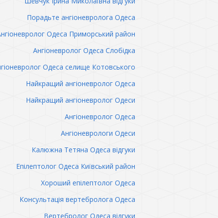
Шевчук Ірина Миколаївна відгуки
Порадьте ангіоневролога Одеса
Ангіоневролог Одеса Приморський район
Ангіоневролог Одеса Слобідка
гіоневролог Одеса селище Котовського
Найкращий ангіоневролог Одеса
Найкращий ангіоневролог Одеси
Ангіоневролог Одеса
Ангіоневрологи Одеси
Калюжна Тетяна Одеса відгуки
Епілептолог Одеса Київський район
Хороший епілептолог Одеса
Консультація вертебролога Одеса
Вертебролог Одеса відгуки