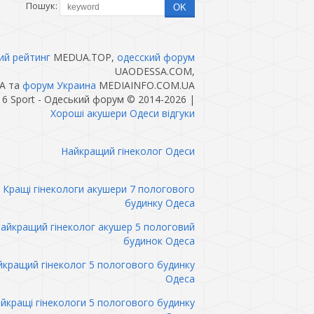
Пошук:
ий рейтинг
MEDUA.TOP,
одесский форум
UAODESSA.COM,
A та
форум Украина
MEDIAINFO.COM.UA
6 Sport - Одеський форум © 2014-2026
|
Хороші акушери Одеси відгуки
Найкращий гінеколог Одеси
Кращі гінекологи акушери 7 пологового
будинку Одеса
айкращий гінеколог акушер 5 пологовий
будинок Одеса
кращий гінеколог 5 пологового будинку
Одеса
йкращі гінекологи 5 пологового будинку