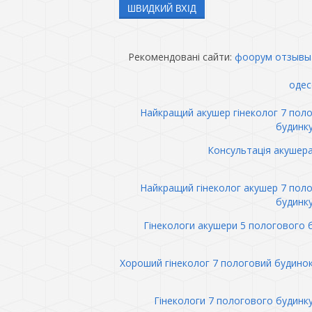
Рекомендовані сайти:
фоорум отзывы
одес
Найкращий акушер гінеколог 7 пол
будинк
Консультація акушер
Найкращий гінеколог акушер 7 пол
будинк
Гінекологи акушери 5 пологового 
Хороший гінеколог 7 пологовий будино
Гінекологи 7 пологового будинк