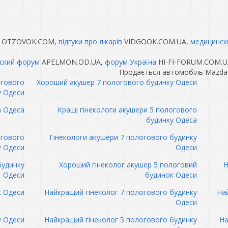
OTZOVOK.COM,
відгуки про лікарів
VIDGOOK.COM.UA,
медицинск
ский форум
APELMON.OD.UA,
форум Україна
HI-FI-FORUM.COM.U
Продається автомобіль Mazda 
огового
Хороший акушер 7 пологового будинку Одеси
у Одеси
а Одеса
Кращі гінекологи акушери 5 пологового
будинку Одеса
огового
Гінекологи акушери 7 пологового будинку
у Одеси
Одеси
будинку
Хороший гінеколог акушер 5 пологовий
Н
Одеси
будинок Одеси
к Одеси
Найкращий гінеколог 7 пологового будинку
Най
Одеси
у Одеси
Найкращий гінеколог 5 пологового будинку
На