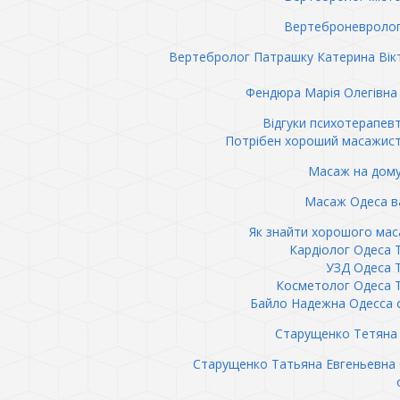
Вертеброневролог
Вертебролог Патрашку Катерина Вік
Фендюра Марія Олегівна 
Відгуки психотерапев
Потрібен хороший масажис
Масаж на дому
Масаж Одеса в
Як знайти хорошого ма
Кардіолог Одеса 
УЗД Одеса 
Косметолог Одеса 
Байло Надежна Одесса 
Старущенко Тетяна 
Старущенко Татьяна Евгеньевна