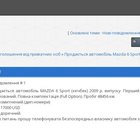
[
Оновлені теми
·
Нові повідомленн
голошення від приватних осіб
»
Продається автомобіль Mazda 6 Spor
T
домлення #
1
ається автомобіль MAZDA 6 Sport (хечбек) 2009 р. випуску. Перший 
ований. Повна комплектація (Full Option). Пробіг 48456 км.
змитнений.(дип.номери)
 17000 USD
 доречний.
іх питань прошу телефонувати безпосередньо власнику автомобіля за