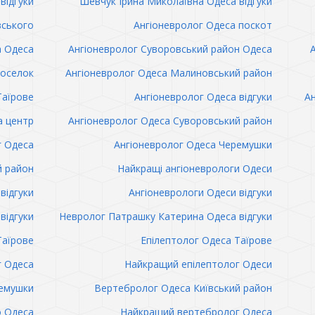
відгуки
Шевчук Ірина Миколаївна Одеса відгуки
вського
Ангіоневролог Одеса поскот
а Одеса
Ангіоневролог Суворовський район Одеса
поселок
Ангіоневролог Одеса Малиновський район
Таїрове
Ангіоневролог Одеса відгуки
Ан
а центр
Ангіоневролог Одеса Суворовський район
г Одеса
Ангіоневролог Одеса Черемушки
й район
Найкращі ангіоневрологи Одеси
відгуки
Ангіоневрологи Одеси відгуки
відгуки
Невролог Патрашку Катерина Одеса відгуки
Таїрове
Епілептолог Одеса Таїрове
г Одеса
Найкращий епілептолог Одеси
емушки
Вертебролог Одеса Київський район
о Одеса
Найкращий вертебролог Одеса