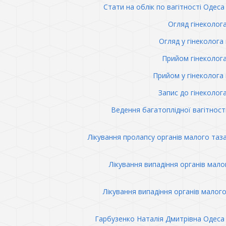
Стати на облік по вагітності Одеса 
Огляд гінеколог
Огляд у гінеколога 
Прийом гінеколог
Прийом у гінеколога 
Запис до гінеколог
Ведення багатоплідної вагітност
Лікування пролапсу органів малого таз
Лікування випадіння органів мало
Лікування випадіння органів малого
Гарбузенко Наталія Дмитрівна Одеса 