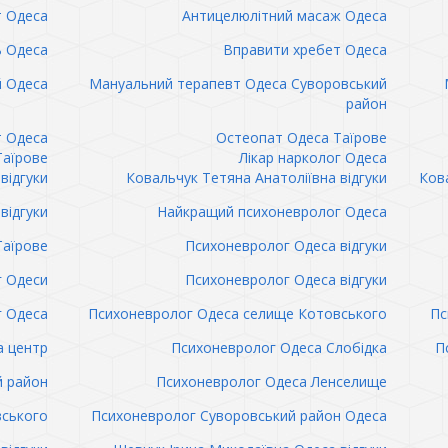
т Одеса
Антицелюлітний масаж Одеса
ь Одеса
Вправити хребет Одеса
 Одеса
Мануальний терапевт Одеса Суворовський
район
т Одеса
Остеопат Одеса Таїрове
Таїрове
Лікар нарколог Одеса
відгуки
Ковальчук Тетяна Анатоліївна відгуки
Кова
відгуки
Найкращий психоневролог Одеса
Таїрове
Психоневролог Одеса відгуки
 Одеси
Психоневролог Одеса відгуки
 Одеса
Психоневролог Одеса селище Котовського
Пс
а центр
Психоневролог Одеса Слобідка
П
й район
Психоневролог Одеса Ленселище
вського
Психоневролог Суворовський район Одеса