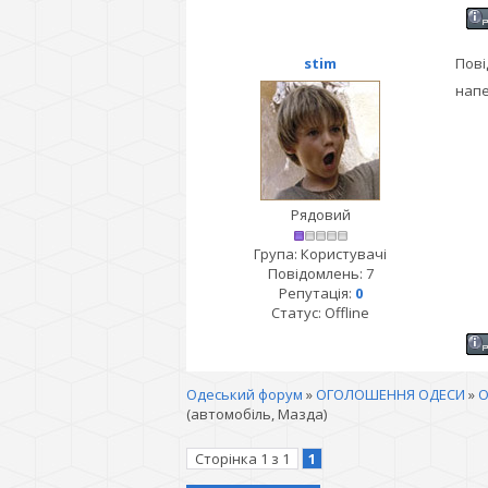
stim
Пові
напе
Рядовий
Група: Користувачі
Повідомлень:
7
Репутація:
0
Статус:
Offline
Одеський форум
»
ОГОЛОШЕННЯ ОДЕСИ
»
О
(автомобіль, Мазда)
Сторінка
1
з
1
1