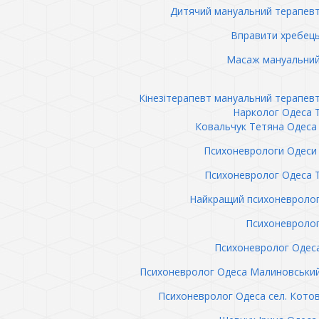
Дитячий мануальний терапев
Вправити хребец
Масаж мануальний
Кінезітерапевт мануальний терапев
Нарколог Одеса 
Ковальчук Тетяна Одеса 
Психоневрологи Одеси 
Психоневролог Одеса 
Найкращий психоневролог
Психоневролог
Психоневролог Одес
Психоневролог Одеса Малиновськи
Психоневролог Одеса сел. Кото