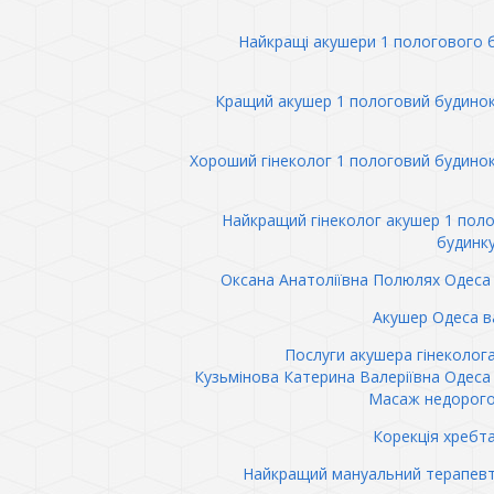
Найкращі акушери 1 пологового 
Кращий акушер 1 пологовий будино
Хороший гінеколог 1 пологовий будино
Найкращий гінеколог акушер 1 пол
будинк
Оксана Анатоліївна Полюлях Одеса 
Акушер Одеса в
Послуги акушера гінеколог
Кузьмінова Катерина Валеріївна Одеса 
Масаж недорого
Корекція хребт
Найкращий мануальний терапев