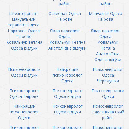
район
район
Кінезітерапевт
Остеопат Одеса
Мануаліст Одеса
мануальний
Таїрове
Таїрова
терапевт Одеса
Нарколог Одеса
Лікар нарколог
Лікар нарколог
Таїрове
Одеса
Одеса
Ковальчук Тетяна
Ковальчук Тетяна
Ковальчук
Одеса відгуки
Анатоліївна відгуки
Тетяна
Анатоліївна
Одеса відгуки
Психоневрологи
Найкращий
Психоневролог
Одеси відгуки
психоневролог
Одеса
Одеса
Черемушки
Психоневролог
Психоневролог
Психоневрологи
Одеса Таїрове
Одеса відгуки
Одеси
Найкращий
Психоневролог
Психоневролог
психоневролог
Одеса відгуки
Одеса Київський
Одеси
район
Психоневролог
Психоневролог
Психоневролог