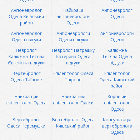
Ангіоневролог
Найкращі
Ангіоневролог
Одеса Київський
ангіоневрологи
Одеса
район
Одеси
Ангіоневролог
Ангіоневрологи
Ангіоневрологи
Одеса відгуки
Одеси відгуки
Одеси
Невролог
Невролог Патрашку
Калюжна
Калюжна Тетяна
Катерина Одеса
Тетяна Одеса
Євгенівна відгуки
відгуки
відгуки
Вертебролог
Епілептолог Одеса
Епілептолог
Одеса Таїрове
Таїрове
Одеса Київський
район
Найкращий
Найкращий
Хороший
епілептолог Одеса
епілептолог Одеси
епілептолог
Одеса
Вертебролог
Вертебролог Одеса
Консультація
Одеса Черемушки
Київський район
вертебролога
Одеса