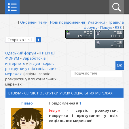
[
Оновлені теми
·
Нові повідомлення
·
Учасники
·
Правила
форуму
·
Пошук
·
RSS
]
Сторінка
1
з
1
1
Одеський форум
»
ІНТЕРНЕТ
ФОРУМ
»
Заработок в
интернете
»
Ілізіум - сервіс
розкрутки у всіх соціальних
мережах!
(Ілізіум - сервіс
розкрутки у всіх соціальних
мережах!)
ІЛІЗІУМ - СЕРВІС РОЗКРУТКИ У ВСІХ СОЦІАЛЬНИХ МЕРЕЖАХ!
Гізмо
Повідомлення #
1
Ілізіум
-
сервіс розкрутки,
накрутки і просування у всіх
соціальних мережах!