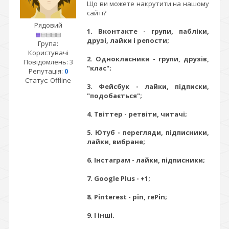
Що ви можете накрутити на нашому
сайті?
Рядовий
1. Вконтакте - групи, пабліки,
друзі, лайки і репости;
Група:
Користувачі
2. Однокласники - групи, друзів,
Повідомлень:
3
"клас";
Репутація:
0
Статус:
Offline
3. Фейсбук - лайки, підписки,
"подобається";
4. Твіттер - ретвіти, читачі;
5. Ютуб - перегляди, підписники,
лайки, вибране;
6. Інстаграм - лайки, підписники;
7. Google Plus - +1;
8. Pinterest - pin, rePin;
9. І інші.