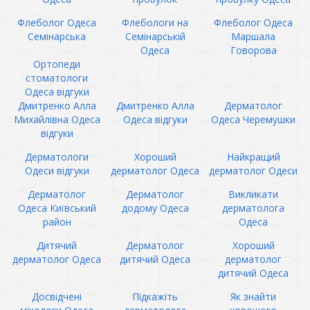
Флеболог Одеса
Флебологи на
Флеболог Одеса
Семінарська
Семінарській
Маршала
Одеса
Говорова
Ортопеди
стоматологи
Одеса відгуки
Дмитренко Алла
Дмитренко Алла
Дерматолог
Михайлівна Одеса
Одеса відгуки
Одеса Черемушки
відгуки
Дерматологи
Хороший
Найкращий
Одеси відгуки
дерматолог Одеса
дерматолог Одеси
Дерматолог
Дерматолог
Викликати
Одеса Київський
додому Одеса
дерматолога
район
Одеса
Дитячий
Дерматолог
Хороший
дерматолог Одеса
дитячий Одеса
дерматолог
дитячий Одеса
Досвідчені
Підкажіть
Як знайти