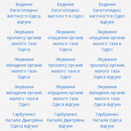
Ведення
Ведення
Ведення
багатоплідної
багатоплідної
багатоплідної
вагітності Одеса
вагітності в Одесі
вагітності в Одесі
відгуки
відгуки
Лікування
Лікування
Лікування
пролапсу органів
опущення органів
опущення органів
малого таза
малого таза
малого таза в
Одеса
Одеса
Одесі
Лікування
Лікування
Лікування
випадіння органів
пролапсу органів
пролапсу органів
малого таза
малого таза в
малого таза
Одеса
Одесі
Одеса відгуки
Лікування
Лікування
Лікування
випадіння органів
опущення органів
випадіння органів
малого таза в
малого таза
малого таза
Одесі
Одеса відгуки
Одеса відгуки
Гарбузенко
Гарбузенко
Гарбузенко
Наталія Дмитрівна
Наталія Дмитрівна
Наталія Одеса
Одеса відгуки
відгуки
відгуки