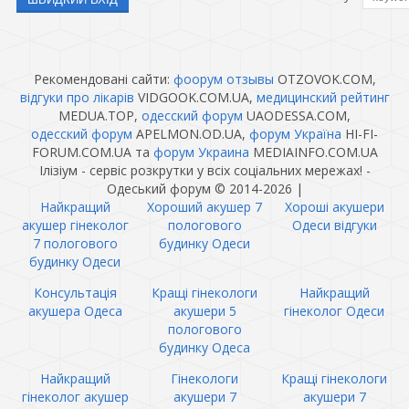
Рекомендовані сайти:
фоорум отзывы
OTZOVOK.COM,
відгуки про лікарів
VIDGOOK.COM.UA,
медицинский рейтинг
MEDUA.TOP,
одесский форум
UAODESSA.COM,
одесский форум
APELMON.OD.UA,
форум Україна
HI-FI-
FORUM.COM.UA та
форум Украина
MEDIAINFO.COM.UA
Ілізіум - сервіс розкрутки у всіх соціальних мережах! -
Одеський форум © 2014-2026
|
Найкращий
Хороший акушер 7
Хороші акушери
акушер гінеколог
пологового
Одеси відгуки
7 пологового
будинку Одеси
будинку Одеси
Консультація
Кращі гінекологи
Найкращий
акушера Одеса
акушери 5
гінеколог Одеси
пологового
будинку Одеса
Найкращий
Гінекологи
Кращі гінекологи
гінеколог акушер
акушери 7
акушери 7