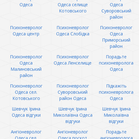
Одеса
Одеса селище
Одеса
Котовського
Суворовський
район
Психоневролог
Психоневролог
Психоневролог
Одеса центр
Одеса Слобідка
Одеса
Приморський
район
Психоневролог
Психоневролог
Порадьте
Одеса
Одеса Ленселище
психоневролога
Малиновський
Одеса
район
Психоневролог
Психоневролог
Підкажіть
Одеса сел.
Суворовський
психоневролога
Котовського
район Одеса
Одеса
Шевчук Ірина
Шевчук Ірина
Шевчук Ірина
Одеса відгуки
Миколаївна Одеса
Миколаївна
відгуки
відгуки
Ангіоневролог
Ангіоневролог
Порадьте
Одеса сел.
Одеса поскот
ангіоневролога