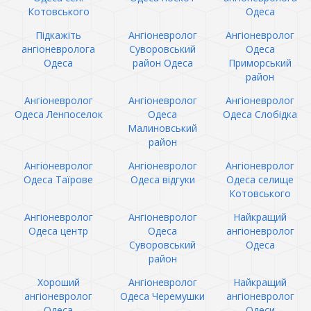
Котовського
Одеса
Підкажіть
Ангіоневролог
Ангіоневролог
ангіоневролога
Суворовський
Одеса
Одеса
район Одеса
Приморський
район
Ангіоневролог
Ангіоневролог
Ангіоневролог
Одеса Ленпоселок
Одеса
Одеса Слобідка
Малиновський
район
Ангіоневролог
Ангіоневролог
Ангіоневролог
Одеса Таїрове
Одеса відгуки
Одеса селище
Котовського
Ангіоневролог
Ангіоневролог
Найкращий
Одеса центр
Одеса
ангіоневролог
Суворовський
Одеса
район
Хороший
Ангіоневролог
Найкращий
ангіоневролог
Одеса Черемушки
ангіоневролог
Одеса
Одеси