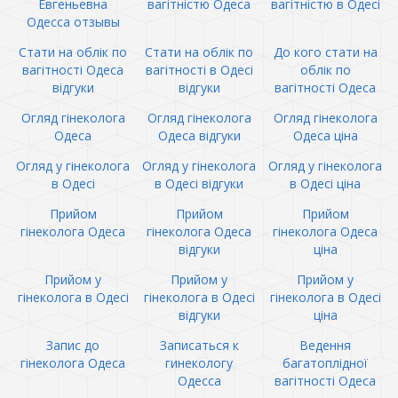
Евгеньевна
вагітністю Одеса
вагітністю в Одесі
Одесса отзывы
Стати на облік по
Стати на облік по
До кого стати на
вагітності Одеса
вагітності в Одесі
облік по
відгуки
відгуки
вагітності Одеса
Огляд гінеколога
Огляд гінеколога
Огляд гінеколога
Одеса
Одеса відгуки
Одеса ціна
Огляд у гінеколога
Огляд у гінеколога
Огляд у гінеколога
в Одесі
в Одесі відгуки
в Одесі ціна
Прийом
Прийом
Прийом
гінеколога Одеса
гінеколога Одеса
гінеколога Одеса
відгуки
ціна
Прийом у
Прийом у
Прийом у
гінеколога в Одесі
гінеколога в Одесі
гінеколога в Одесі
відгуки
ціна
Запис до
Записаться к
Ведення
гінеколога Одеса
гинекологу
багатоплідної
Одесса
вагітності Одеса