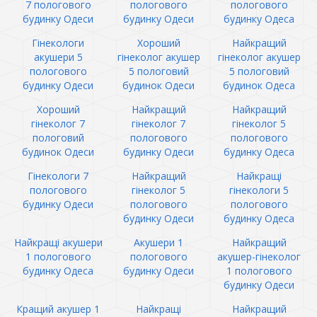
7 пологового
пологового
пологового
будинку Одеси
будинку Одеси
будинку Одеса
Гінекологи
Хороший
Найкращий
акушери 5
гінеколог акушер
гінеколог акушер
пологового
5 пологовий
5 пологовий
будинку Одеси
будинок Одеси
будинок Одеса
Хороший
Найкращий
Найкращий
гінеколог 7
гінеколог 7
гінеколог 5
пологовий
пологового
пологового
будинок Одеси
будинку Одеси
будинку Одеса
Гінекологи 7
Найкращий
Найкращі
пологового
гінеколог 5
гінекологи 5
будинку Одеси
пологового
пологового
будинку Одеси
будинку Одеса
Найкращі акушери
Акушери 1
Найкращий
1 пологового
пологового
акушер-гінеколог
будинку Одеса
будинку Одеси
1 пологового
будинку Одеси
Кращий акушер 1
Найкращі
Найкращий