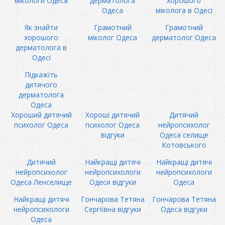
мікологи Одеса
дерматолога
хорошого
Одеса
міколога в Одесі
Як знайти
Грамотний
Грамотний
хорошого
міколог Одеса
дерматолог Одеса
дерматолога в
Одесі
Підкажіть
дитячого
дерматолога
Одеса
Хороший дитячий
Хороші дитячий
Дитячий
психолог Одеса
психолог Одеса
нейропсихолог
відгуки
Одеса селище
Котовського
Дитячий
Найкращі дитячі
Найкращі дитячі
нейропсихолог
нейропсихологи
нейропсихологи
Одеса Ленселище
Одеси відгуки
Одеса
Найкращі дитячі
Гончарова Тетяна
Гончарова Тетяна
нейропсихологи
Сергіївна відгуки
Одеса відгуки
Одеса