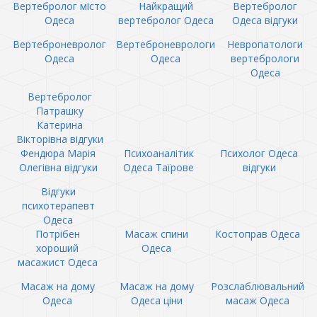
Вертебролог місто
Найкращий
Вертебролог
Одеса
вертебролог Одеса
Одеса відгуки
Вертеброневролог
Вертеброневрологи
Невропатологи
Одеса
Одеса
вертебрологи
Одеса
Вертебролог
Патрашку
Катерина
Вікторівна відгуки
Фендюра Марія
Психоаналітик
Психолог Одеса
Олегівна відгуки
Одеса Таїрове
відгуки
Відгуки
психотерапевт
Одеса
Потрібен
Масаж спини
Костоправ Одеса
хороший
Одеса
масажист Одеса
Масаж на дому
Масаж на дому
Розслаблювальний
Одеса
Одеса ціни
масаж Одеса