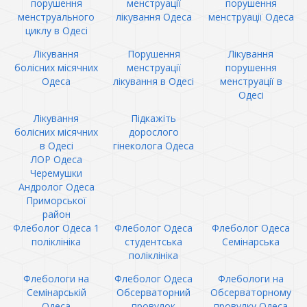
порушення
менструації
порушення
менструального
лікування Одеса
менструації Одеса
циклу в Одесі
Лікування
Порушення
Лікування
болісних місячних
менструації
порушення
Одеса
лікування в Одесі
менструації в
Одесі
Лікування
Підкажіть
болісних місячних
дорослого
в Одесі
гінеколога Одеса
ЛОР Одеса
Черемушки
Андролог Одеса
Приморської
район
Флеболог Одеса 1
Флеболог Одеса
Флеболог Одеса
поліклініка
студентська
Семінарська
поліклініка
Флебологи на
Флеболог Одеса
Флебологи на
Семінарській
Обсерваторний
Обсерваторному
Одеса
провулок
провулку Одеса