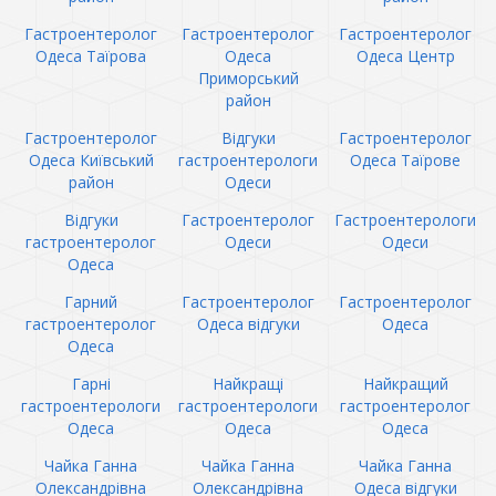
Гастроентеролог
Гастроентеролог
Гастроентеролог
Одеса Таїрова
Одеса
Одеса Центр
Приморський
район
Гастроентеролог
Відгуки
Гастроентеролог
Одеса Київський
гастроентерологи
Одеса Таїрове
район
Одеси
Відгуки
Гастроентеролог
Гастроентерологи
гастроентеролог
Одеси
Одеси
Одеса
Гарний
Гастроентеролог
Гастроентеролог
гастроентеролог
Одеса відгуки
Одеса
Одеса
Гарні
Найкращі
Найкращий
гастроентерологи
гастроентерологи
гастроентеролог
Одеса
Одеса
Одеса
Чайка Ганна
Чайка Ганна
Чайка Ганна
Олександрівна
Олександрівна
Одеса відгуки