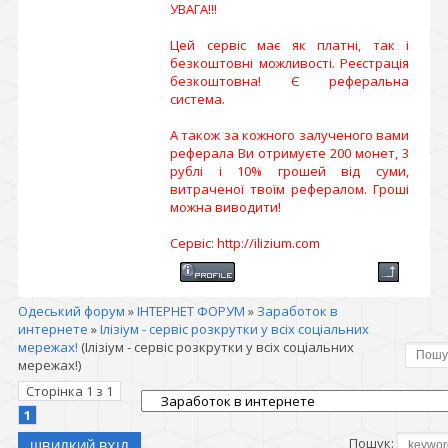
УВАГА!!!
Цей сервіс має як платні, так і
безкоштовні можливості. Реєстрація
безкоштовна! Є реферальна
система.
А також за кожного залученого вами
реферала Ви отримуєте 200 монет, 3
рублі і 10% грошей від суми,
витраченої твоїм рефералом. Гроші
можна виводити!
Сервіс: http://ilizium.com
Одеський форум
»
ІНТЕРНЕТ ФОРУМ
»
Заработок в
интернете
»
Ілізіум - сервіс розкрутки у всіх соціальних
мережах!
(Ілізіум - сервіс розкрутки у всіх соціальних
мережах!)
Сторінка
1
з
1
1
Пошук: