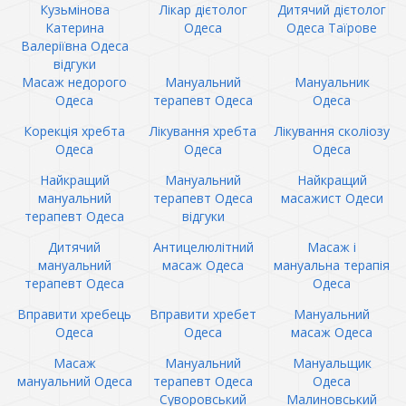
Кузьмінова
Лікар дієтолог
Дитячий дієтолог
Катерина
Одеса
Одеса Таїрове
Валеріївна Одеса
відгуки
Масаж недорого
Мануальний
Мануальник
Одеса
терапевт Одеса
Одеса
Корекція хребта
Лікування хребта
Лікування сколіозу
Одеса
Одеса
Одеса
Найкращий
Мануальний
Найкращий
мануальний
терапевт Одеса
масажист Одеси
терапевт Одеса
відгуки
Дитячий
Антицелюлітний
Масаж і
мануальний
масаж Одеса
мануальна терапія
терапевт Одеса
Одеса
Вправити хребець
Вправити хребет
Мануальний
Одеса
Одеса
масаж Одеса
Масаж
Мануальний
Мануальщик
мануальний Одеса
терапевт Одеса
Одеса
Суворовський
Малиновський