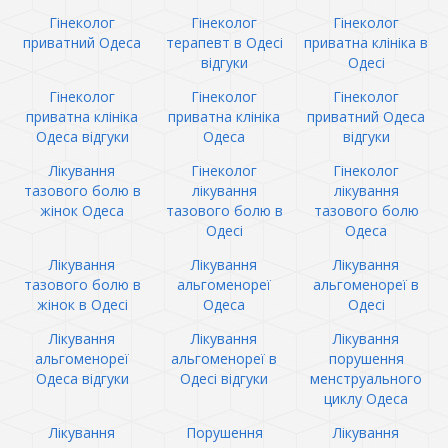
Гінеколог
Гінеколог
Гінеколог
приватний Одеса
терапевт в Одесі
приватна клініка в
відгуки
Одесі
Гінеколог
Гінеколог
Гінеколог
приватна клініка
приватна клініка
приватний Одеса
Одеса відгуки
Одеса
відгуки
Лікування
Гінеколог
Гінеколог
тазового болю в
лікування
лікування
жінок Одеса
тазового болю в
тазового болю
Одесі
Одеса
Лікування
Лікування
Лікування
тазового болю в
альгоменореї
альгоменореї в
жінок в Одесі
Одеса
Одесі
Лікування
Лікування
Лікування
альгоменореї
альгоменореї в
порушення
Одеса відгуки
Одесі відгуки
менструального
циклу Одеса
Лікування
Порушення
Лікування