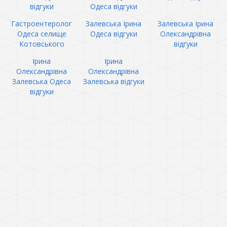
відгуки
Одеса відгуки
Гастроентеролог
Залевська Ірина
Залевська Ірина
Одеса селище
Одеса відгуки
Олександрівна
Котовського
відгуки
Ірина
Ірина
Олександрівна
Олександрівна
Залевська Одеса
Залевська відгуки
відгуки