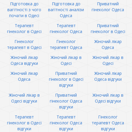
Підготовка до
Підготовка до
Приватний
вагітності з чого
вагітності аналізи
гінеколог Одеса
почати в Одесі
Одеса
Терапевт
Терапевт
Приватний
гінеколог в Одесі
гінеколог Одеса
гінеколог в Одесі
Гінеколог
Гінеколог
Жіночий лікар
терапевт в Одесі
терапевт Одеса
Одеса
Жіночий лікар
Жіночий лікар в
Жіночий лікар в
Одеса відгуки
Одесі
Одесі
Жіночий лікар
Приватний
Жіночий лікар
Одеса
гінеколог в Одесі
Одеса відгуки
відгуки
Жіночий лікар в
Приватний
Жіночий лікар в
Одесі відгуки
гінеколог Одеса
Одесі відгуки
відгуки
Терапевт
Терапевт
Гінеколог
гінеколог в Одесі
гінеколог Одеса
терапевт Одеса
відгуки
відгуки
відгуки