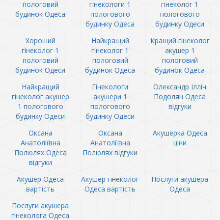
пологовий
гінекологи 1
гінеколог 1
будинок Одеса
пологового
пологового
будинку Одеса
будинку Одеси
Хороший
Найкращий
Кращий гінеколог
гінеколог 1
гінеколог 1
акушер 1
пологовий
пологовий
пологовий
будинок Одеси
будинок Одеса
будинок Одеса
Найкращий
Гінекологи
Олександр Ілліч
гінеколог акушер
акушери 1
Подолян Одеса
1 пологового
пологового
відгуки
будинку Одеси
будинку Одеси
Оксана
Оксана
Акушерка Одеса
Анатоліївна
Анатоліївна
ціни
Полюлях Одеса
Полюлях відгуки
відгуки
Акушер Одеса
Акушер гінеколог
Послуги акушера
вартість
Одеса вартість
Одеса
Послуги акушера
гінеколога Одеса