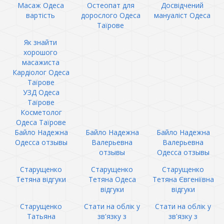
Масаж Одеса
Остеопат для
Досвідчений
вартість
дорослого Одеса
мануаліст Одеса
Таїрове
Як знайти
хорошого
масажиста
Кардіолог Одеса
Таїрове
УЗД Одеса
Таїрове
Косметолог
Одеса Таїрове
Байло Надежна
Байло Надежна
Байло Надежна
Одесса отзывы
Валерьевна
Валерьевна
отзывы
Одесса отзывы
Старущенко
Старущенко
Старущенко
Тетяна відгуки
Тетяна Одеса
Тетяна Євгеніївна
відгуки
відгуки
Старущенко
Стати на облік у
Стати на облік у
Татьяна
зв'язку з
зв'язку з