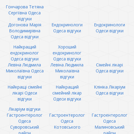
Гончарова Тетяна
Сергіївна Одеса
відгуки
Догонова Марія
Ендокринологи
Ендокринологи
Володимирівна
Одеса відгуки
Одеси відгуки
Одеса відгуки
Найкращий
Хороший
ендокринолог
ендокринолог
Одеса відгуки
Одеса відгуки
Левіна Людмила
Левіна Людмила
Сімейні лікарі
Миколаївна Одеса
Миколаївна
Одеса відгуки
відгуки
відгуки
Найкращі сімейні
Найкращий
Клініка Лікаріум
лікарі Одеси
сімейний лікар
Одеса відгуки
відгуки
Одеси відгуки
Лікаріум відгуки
Гастроентеролог
Гастроентеролог
Гастроентеролог
Одеса
Одеса
Одеса
Суворовський
Котовського
Малиновський
район
район