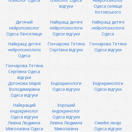
психолог Одеса
психолог Одеса
нейропсихолог
відгуки
Одеса селище
Котовського
Дитячий
Найкращі дитячі
Найкращі дитячі
нейропсихолог
нейропсихологи
нейропсихологи
Одеса Ленселище
Одеси відгуки
Одеса
Найкращі дитячі
Гончарова Тетяна
Гончарова Тетяна
нейропсихологи
Сергіївна відгуки
Одеса відгуки
Одеса
Гончарова Тетяна
Сергіївна Одеса
відгуки
Догонова Марія
Ендокринологи
Ендокринологи
Володимирівна
Одеса відгуки
Одеси відгуки
Одеса відгуки
Найкращий
Хороший
ендокринолог
ендокринолог
Одеса відгуки
Одеса відгуки
Левіна Людмила
Левіна Людмила
Сімейні лікарі
Миколаївна Одеса
Миколаївна
Одеса відгуки