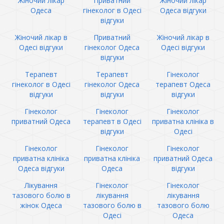
Жіночий лікар
Приватний
Жіночий лікар
Одеса
гінеколог в Одесі
Одеса відгуки
відгуки
Жіночий лікар в
Приватний
Жіночий лікар в
Одесі відгуки
гінеколог Одеса
Одесі відгуки
відгуки
Терапевт
Терапевт
Гінеколог
гінеколог в Одесі
гінеколог Одеса
терапевт Одеса
відгуки
відгуки
відгуки
Гінеколог
Гінеколог
Гінеколог
приватний Одеса
терапевт в Одесі
приватна клініка в
відгуки
Одесі
Гінеколог
Гінеколог
Гінеколог
приватна клініка
приватна клініка
приватний Одеса
Одеса відгуки
Одеса
відгуки
Лікування
Гінеколог
Гінеколог
тазового болю в
лікування
лікування
жінок Одеса
тазового болю в
тазового болю
Одесі
Одеса