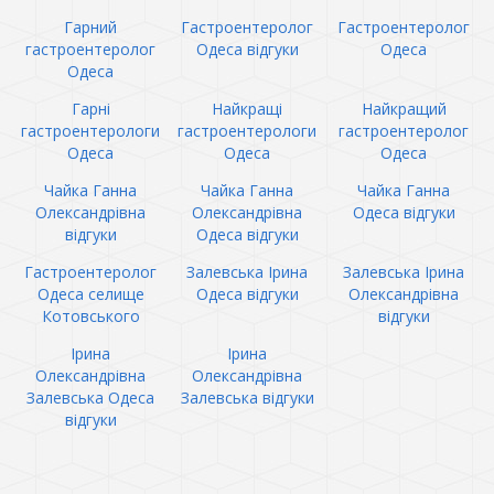
Гарний
Гастроентеролог
Гастроентеролог
гастроентеролог
Одеса відгуки
Одеса
Одеса
Гарні
Найкращі
Найкращий
гастроентерологи
гастроентерологи
гастроентеролог
Одеса
Одеса
Одеса
Чайка Ганна
Чайка Ганна
Чайка Ганна
Олександрівна
Олександрівна
Одеса відгуки
відгуки
Одеса відгуки
Гастроентеролог
Залевська Ірина
Залевська Ірина
Одеса селище
Одеса відгуки
Олександрівна
Котовського
відгуки
Ірина
Ірина
Олександрівна
Олександрівна
Залевська Одеса
Залевська відгуки
відгуки