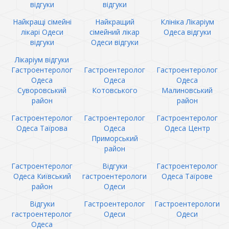
відгуки
відгуки
Найкращі сімейні
Найкращий
Клініка Лікаріум
лікарі Одеси
сімейний лікар
Одеса відгуки
відгуки
Одеси відгуки
Лікаріум відгуки
Гастроентеролог
Гастроентеролог
Гастроентеролог
Одеса
Одеса
Одеса
Суворовський
Котовського
Малиновський
район
район
Гастроентеролог
Гастроентеролог
Гастроентеролог
Одеса Таїрова
Одеса
Одеса Центр
Приморський
район
Гастроентеролог
Відгуки
Гастроентеролог
Одеса Київський
гастроентерологи
Одеса Таїрове
район
Одеси
Відгуки
Гастроентеролог
Гастроентерологи
гастроентеролог
Одеси
Одеси
Одеса