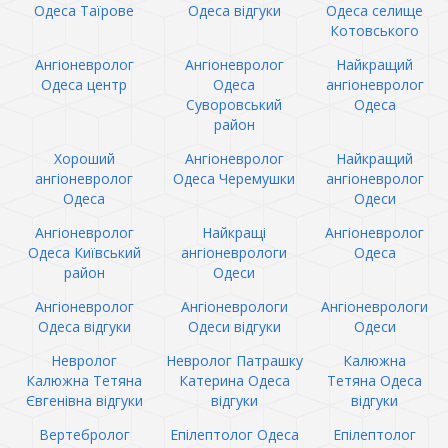
Одеса Таїрове
Одеса відгуки
Одеса селище
Котовського
Ангіоневролог
Ангіоневролог
Найкращий
Одеса центр
Одеса
ангіоневролог
Суворовський
Одеса
район
Хороший
Ангіоневролог
Найкращий
ангіоневролог
Одеса Черемушки
ангіоневролог
Одеса
Одеси
Ангіоневролог
Найкращі
Ангіоневролог
Одеса Київський
ангіоневрологи
Одеса
район
Одеси
Ангіоневролог
Ангіоневрологи
Ангіоневрологи
Одеса відгуки
Одеси відгуки
Одеси
Невролог
Невролог Патрашку
Калюжна
Калюжна Тетяна
Катерина Одеса
Тетяна Одеса
Євгенівна відгуки
відгуки
відгуки
Вертебролог
Епілептолог Одеса
Епілептолог