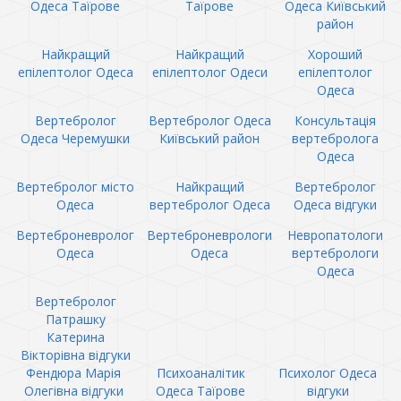
Одеса Таїрове
Таїрове
Одеса Київський
район
Найкращий
Найкращий
Хороший
епілептолог Одеса
епілептолог Одеси
епілептолог
Одеса
Вертебролог
Вертебролог Одеса
Консультація
Одеса Черемушки
Київський район
вертебролога
Одеса
Вертебролог місто
Найкращий
Вертебролог
Одеса
вертебролог Одеса
Одеса відгуки
Вертеброневролог
Вертеброневрологи
Невропатологи
Одеса
Одеса
вертебрологи
Одеса
Вертебролог
Патрашку
Катерина
Вікторівна відгуки
Фендюра Марія
Психоаналітик
Психолог Одеса
Олегівна відгуки
Одеса Таїрове
відгуки