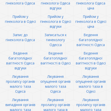
гінеколога Одеса
гінеколога Одеса
гінеколога Одеса
відгуки
ціна
Прийом у
Прийом у
Прийом у
гінеколога в Одесі
гінеколога в Одесі
гінеколога в Одесі
відгуки
ціна
Запис до
Записаться к
Ведення
гінеколога Одеса
гинекологу
багатоплідної
Одесса
вагітності Одеса
Ведення
Ведення
Ведення
багатоплідної
багатоплідної
багатоплідної
вагітності Одеса
вагітності в Одесі
вагітності в Одесі
відгуки
відгуки
Лікування
Лікування
Лікування
пролапсу органів
опущення органів
опущення органів
малого таза
малого таза
малого таза в
Одеса
Одеса
Одесі
Лікування
Лікування
Лікування
випадіння органів
пролапсу органів
пролапсу органів
малого таза
малого таза в
малого таза