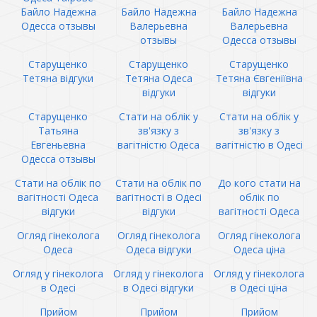
Байло Надежна
Байло Надежна
Байло Надежна
Одесса отзывы
Валерьевна
Валерьевна
отзывы
Одесса отзывы
Старущенко
Старущенко
Старущенко
Тетяна відгуки
Тетяна Одеса
Тетяна Євгеніївна
відгуки
відгуки
Старущенко
Стати на облік у
Стати на облік у
Татьяна
зв'язку з
зв'язку з
Евгеньевна
вагітністю Одеса
вагітністю в Одесі
Одесса отзывы
Стати на облік по
Стати на облік по
До кого стати на
вагітності Одеса
вагітності в Одесі
облік по
відгуки
відгуки
вагітності Одеса
Огляд гінеколога
Огляд гінеколога
Огляд гінеколога
Одеса
Одеса відгуки
Одеса ціна
Огляд у гінеколога
Огляд у гінеколога
Огляд у гінеколога
в Одесі
в Одесі відгуки
в Одесі ціна
Прийом
Прийом
Прийом