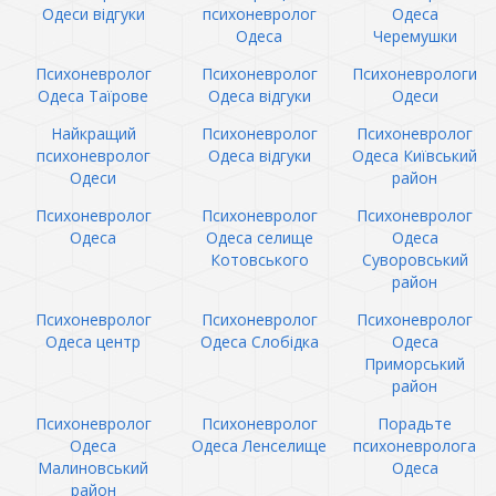
Одеси відгуки
психоневролог
Одеса
Одеса
Черемушки
Психоневролог
Психоневролог
Психоневрологи
Одеса Таїрове
Одеса відгуки
Одеси
Найкращий
Психоневролог
Психоневролог
психоневролог
Одеса відгуки
Одеса Київський
Одеси
район
Психоневролог
Психоневролог
Психоневролог
Одеса
Одеса селище
Одеса
Котовського
Суворовський
район
Психоневролог
Психоневролог
Психоневролог
Одеса центр
Одеса Слобідка
Одеса
Приморський
район
Психоневролог
Психоневролог
Порадьте
Одеса
Одеса Ленселище
психоневролога
Малиновський
Одеса
район