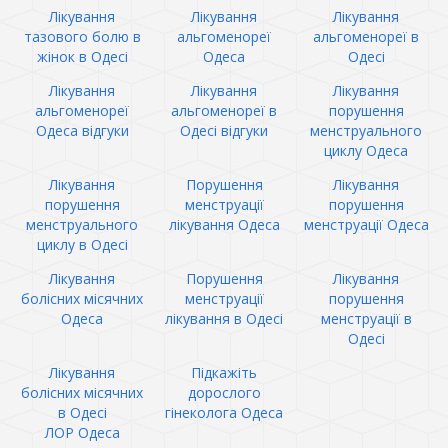
Лікування
Лікування
Лікування
тазового болю в
альгоменореї
альгоменореї в
жінок в Одесі
Одеса
Одесі
Лікування
Лікування
Лікування
альгоменореї
альгоменореї в
порушення
Одеса відгуки
Одесі відгуки
менструального
циклу Одеса
Лікування
Порушення
Лікування
порушення
менструації
порушення
менструального
лікування Одеса
менструації Одеса
циклу в Одесі
Лікування
Порушення
Лікування
болісних місячних
менструації
порушення
Одеса
лікування в Одесі
менструації в
Одесі
Лікування
Підкажіть
болісних місячних
дорослого
в Одесі
гінеколога Одеса
ЛОР Одеса