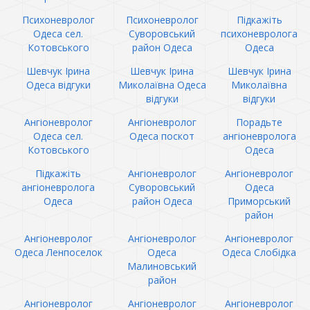
Психоневролог
Психоневролог
Підкажіть
Одеса сел.
Суворовський
психоневролога
Котовського
район Одеса
Одеса
Шевчук Ірина
Шевчук Ірина
Шевчук Ірина
Одеса відгуки
Миколаївна Одеса
Миколаївна
відгуки
відгуки
Ангіоневролог
Ангіоневролог
Порадьте
Одеса сел.
Одеса поскот
ангіоневролога
Котовського
Одеса
Підкажіть
Ангіоневролог
Ангіоневролог
ангіоневролога
Суворовський
Одеса
Одеса
район Одеса
Приморський
район
Ангіоневролог
Ангіоневролог
Ангіоневролог
Одеса Ленпоселок
Одеса
Одеса Слобідка
Малиновський
район
Ангіоневролог
Ангіоневролог
Ангіоневролог