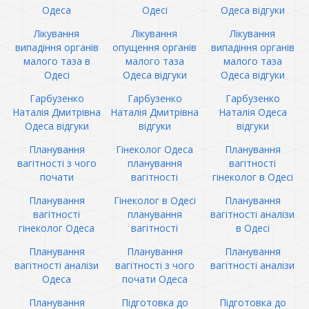
Одеса
Одесі
Одеса відгуки
Лікування
Лікування
Лікування
випадіння органів
опущення органів
випадіння органів
малого таза в
малого таза
малого таза
Одесі
Одеса відгуки
Одеса відгуки
Гарбузенко
Гарбузенко
Гарбузенко
Наталія Дмитрівна
Наталія Дмитрівна
Наталія Одеса
Одеса відгуки
відгуки
відгуки
Планування
Гінеколог Одеса
Планування
вагітності з чого
планування
вагітності
почати
вагітності
гінеколог в Одесі
Планування
Гінеколог в Одесі
Планування
вагітності
планування
вагітності аналізи
гінеколог Одеса
вагітності
в Одесі
Планування
Планування
Планування
вагітності аналізи
вагітності з чого
вагітності аналізи
Одеса
почати Одеса
Планування
Підготовка до
Підготовка до