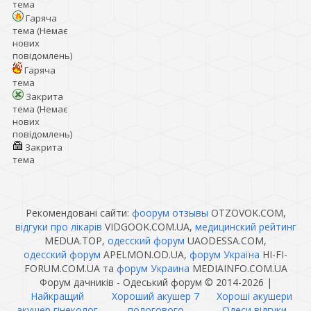
тема
Гаряча
тема (Немає
нових
повідомлень)
Гаряча
тема
Закрита
тема (Немає
нових
повідомлень)
Закрита
тема
Рекомендовані сайти:
фоорум отзывы
OTZOVOK.COM,
відгуки про лікарів
VIDGOOK.COM.UA,
медицинский рейтинг
MEDUA.TOP,
одесский форум
UAODESSA.COM,
одесский форум
APELMON.OD.UA,
форум Україна
HI-FI-
FORUM.COM.UA та
форум Украина
MEDIAINFO.COM.UA
Форум дачників - Одеський форум © 2014-2026
|
Найкращий
Хороший акушер 7
Хороші акушери
акушер гінеколог
пологового
Одеси відгуки