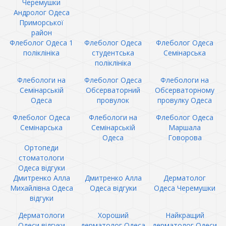
Черемушки
Андролог Одеса
Приморської
район
Флеболог Одеса 1
Флеболог Одеса
Флеболог Одеса
поліклініка
студентська
Семінарська
поліклініка
Флебологи на
Флеболог Одеса
Флебологи на
Семінарській
Обсерваторний
Обсерваторному
Одеса
провулок
провулку Одеса
Флеболог Одеса
Флебологи на
Флеболог Одеса
Семінарська
Семінарській
Маршала
Одеса
Говорова
Ортопеди
стоматологи
Одеса відгуки
Дмитренко Алла
Дмитренко Алла
Дерматолог
Михайлівна Одеса
Одеса відгуки
Одеса Черемушки
відгуки
Дерматологи
Хороший
Найкращий
Одеси відгуки
дерматолог Одеса
дерматолог Одеси