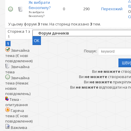
2
Як вибрати
0
бензопилу?
0
290
Перехожий
О
Як вибрати
бензопилу?
C
У цьому форумі
3
тем. На сторінці показано
3
тем.
Сторінка
1
з
1
1
Звичайна
Пошук:
тема (Є нові
повідомлення)
Звичайна
Ви
не можете
ство
тема
Ви
не можете
створювати
Звичайна
Ви
не можете
прикріпл
тема (Немає
Ви
не можете
відповідати на 
нових
повідомлень)
Тема -
опитування
Гаряча
тема (Є нові
повідомлення)
Важлива