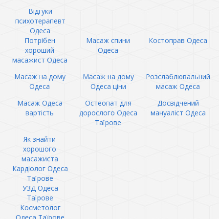
Відгуки
психотерапевт
Одеса
Потрібен
Масаж спини
Костоправ Одеса
хороший
Одеса
масажист Одеса
Масаж на дому
Масаж на дому
Розслаблювальний
Одеса
Одеса ціни
масаж Одеса
Масаж Одеса
Остеопат для
Досвідчений
вартість
дорослого Одеса
мануаліст Одеса
Таїрове
Як знайти
хорошого
масажиста
Кардіолог Одеса
Таїрове
УЗД Одеса
Таїрове
Косметолог
Одеса Таїрове