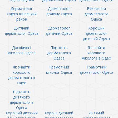
Дерматолог
Дерматолог
Викликати
Одеса Київський
додому Одеса
дерматолога
район
Одеса
Дитячий
Дерматолог
Хороший
дерматолог Одеса
дитячий Одеса
дерматолог
дитячий Одеса
Досвідчені
Підкажіть
Як знайти
мікологи Одеса
дерматолога
хорошого
Одеса
міколога в Одесі
Як знайти
Грамотний
Грамотний
хорошого
міколог Одеса
дерматолог Одеса
дерматолога в
Одесі
Підкажіть
дитячого
дерматолога
Одеса
Хороший дитячий
Хороші дитячий
Дитячий