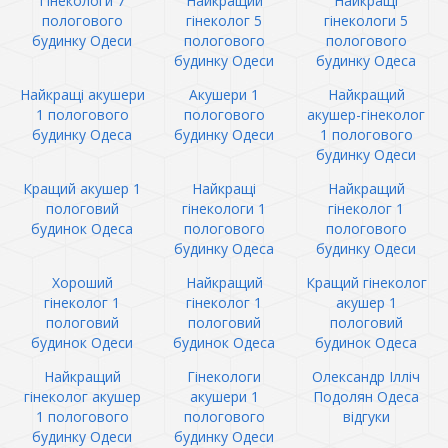
Гінекологи 7
Найкращий
Найкращі
пологового
гінеколог 5
гінекологи 5
будинку Одеси
пологового
пологового
будинку Одеси
будинку Одеса
Найкращі акушери
Акушери 1
Найкращий
1 пологового
пологового
акушер-гінеколог
будинку Одеса
будинку Одеси
1 пологового
будинку Одеси
Кращий акушер 1
Найкращі
Найкращий
пологовий
гінекологи 1
гінеколог 1
будинок Одеса
пологового
пологового
будинку Одеса
будинку Одеси
Хороший
Найкращий
Кращий гінеколог
гінеколог 1
гінеколог 1
акушер 1
пологовий
пологовий
пологовий
будинок Одеси
будинок Одеса
будинок Одеса
Найкращий
Гінекологи
Олександр Ілліч
гінеколог акушер
акушери 1
Подолян Одеса
1 пологового
пологового
відгуки
будинку Одеси
будинку Одеси