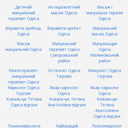
Дитячий
Антицелюлітний
Масаж і
мануальний
масаж Одеса
мануальна терапія
терапевт Одеса
Одеса
Вправити хребець
Вправити хребет
Мануальний
Одеса
Одеса
масаж Одеса
Масаж
Мануальний
Мануальщик
мануальний Одеса
терапевт Одеса
Одеса
Суворовський
Малиновський
район
район
Кінезітерапевт
Остеопат Одеса
Мануаліст Одеса
мануальний
Таїрове
Таїрова
терапевт Одеса
Нарколог Одеса
Лікар нарколог
Лікар нарколог
Таїрове
Одеса
Одеса
Ковальчук Тетяна
Ковальчук Тетяна
Ковальчук
Одеса відгуки
Анатоліївна відгуки
Тетяна
Анатоліївна
Одеса відгуки
Психоневрологи
Найкращий
Психоневролог