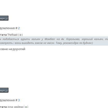
домлення #
2
тата
TheRoad
(
)
м подобається курити кальян у Момбасі на Ак. Корольова, хороший кальян, тіл
мпують і вони виходять зовсім не якісні. Тому, рекомендую по буднях:)
ловне недорогий
домлення #
3
тата
inna_vasileva
(
)