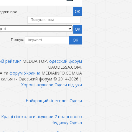
дгуки про
Пошук:
ий рейтинг
MEDUA.TOP,
одесский форум
UAODESSA.COM,
A та
форум Украина
MEDIAINFO.COM.UA
 кальян - Одеський форум © 2014-2026
|
Хороші акушери Одеси відгуки
Найкращий гінеколог Одеси
Кращі гінекологи акушери 7 пологового
будинку Одеса