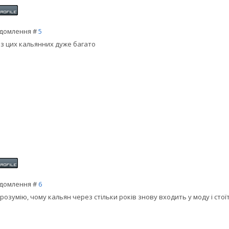
домлення #
5
з цих кальянних дуже багато
домлення #
6
 розумію, чому кальян через стільки років знову входить у моду і сто