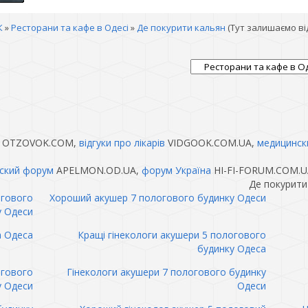
К
»
Ресторани та кафе в Одесі
»
Де покурити кальян
(Тут залишаємо ві
OTZOVOK.COM,
відгуки про лікарів
VIDGOOK.COM.UA,
медицинск
ский форум
APELMON.OD.UA,
форум Україна
HI-FI-FORUM.COM.U
Де покурити
огового
Хороший акушер 7 пологового будинку Одеси
у Одеси
а Одеса
Кращі гінекологи акушери 5 пологового
будинку Одеса
огового
Гінекологи акушери 7 пологового будинку
у Одеси
Одеси