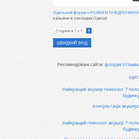
Одеський форум
»
РОЗВАГИ ТА ВІДПОЧИНО
кальяни в закладах Одеси)
Сторінка
1
з
1
1
Рекомендовані сайти:
фоорум отзывы
одес
Найкращий акушер гінеколог 7 пол
будинк
Консультація акушер
Найкращий гінеколог акушер 7 пол
будинк