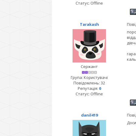
Статус:
Offline
Tarakash
Пові
поро
відд
дівч
гара
каль
Сержант
Група: Користувачі
Повідомлень:
32
Репутація:
0
Статус:
Offline
danil419
Пові
Доси