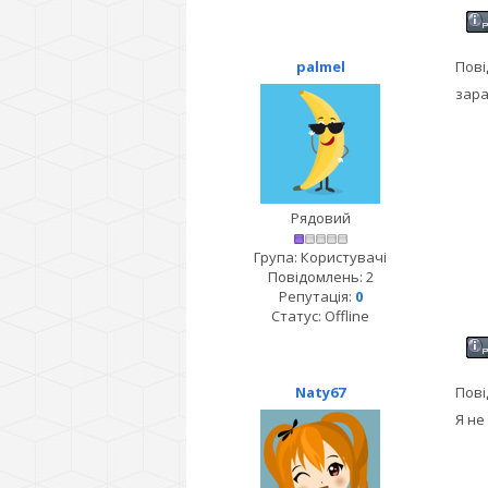
palmel
Пові
зара
Рядовий
Група: Користувачі
Повідомлень:
2
Репутація:
0
Статус:
Offline
Naty67
Пові
Я не