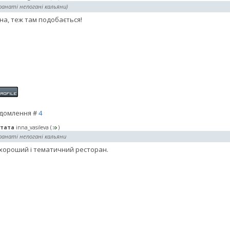
ранаті непогані кальяни)
на, теж там подобається!
домлення #
4
тата
inna_vasileva
(
)
ранаті непогані кальяни
 хороший і тематичний ресторан.