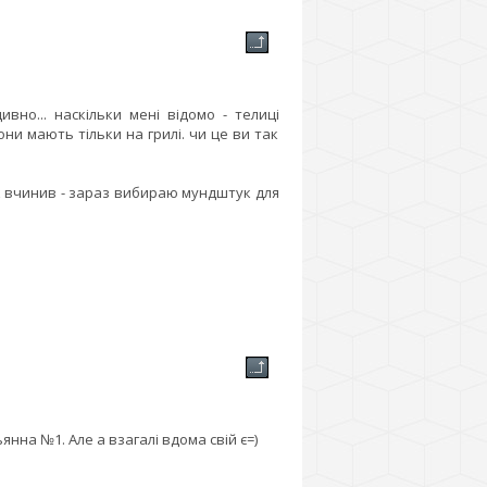
но... наскільки мені відомо - телиці
ни мають тільки на грилі. чи це ви так
ак вчинив - зараз вибираю мундштук для
янна №1. Але а взагалі вдома свій є=)