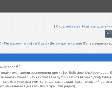
[
Оновлені теми
·
Нові повідомленн
К
»
Ресторани та кафе в Одесі
»
Де покурити кальян
(Тут залишаємо ві
домлення #
1
 поділитися своїми враженнями про кафе "Belissimo"(Ак.Корольова 43
 змінюють кожні 10-15 хвилин! Таке зустрічається вкрай рідко))) Каль
 низькі, з урахуванням того, що сам заклад дуже приємний за атм
нт на кальяни. Ціна кальяну 80 грн. Всім раджу)