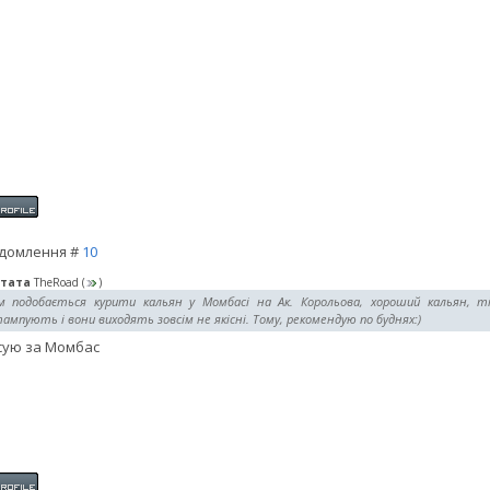
домлення #
10
тата
TheRoad
(
)
м подобається курити кальян у Момбасі на Ак. Корольова, хороший кальян, тіл
мпують і вони виходять зовсім не якісні. Тому, рекомендую по буднях:)
ую за Момбас