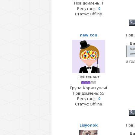
Повідомлень:
1
Репутація:
0
Статус:
Offline
new_ton
Пові
Ци
На
шта
а го
Лейтенант
Група: Користувачі
Повідомлень:
55
Репутація:
0
Статус:
Offline
Lisyonok
Пові
Ци