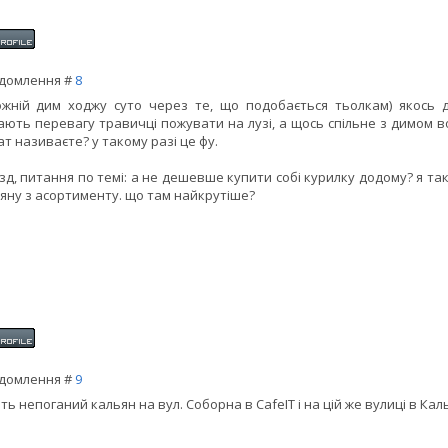
домлення #
8
жній дим ходжу суто через те, що подобається тьолкам) якось див
ають перевагу травичці пожувати на лузі, а щось спільне з димом во
ат називаєте? у такому разі це фу.
зд, питання по темі: а не дешевше купити собі курилку додому? я т
яну з асортименту. що там найкрутіше?
домлення #
9
ть непоганий кальян на вул. Соборна в CafeIT і на цій же вулиці в Каль