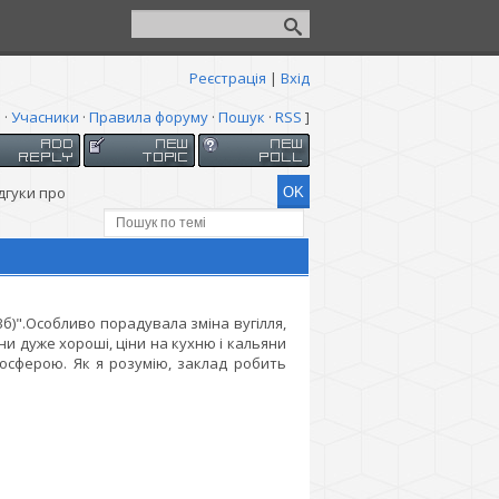
Реєстрація
|
Вхід
я
·
Учасники
·
Правила форуму
·
Пошук
·
RSS
]
дгуки про
б)".Особливо порадувала зміна вугілля,
яни дуже хороші, ціни на кухню і кальяни
осферою. Як я розумію, заклад робить