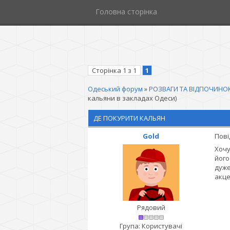
Головна сторінка
Сторінка
1
з
1
1
Одеський форум
»
РОЗВАГИ ТА ВІДПОЧИНО
кальяни в закладах Одеси)
ДЕ ПОКУРИТИ КАЛЬЯН
Gold
Пові
Хочу
його
дуже
акце
Рядовий
Група: Користувачі