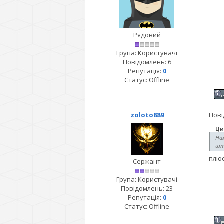
Рядовий
Група: Користувачі
Повідомлень:
6
Репутація:
0
Статус:
Offline
zoloto889
Пові
Ци
На
шта
плюс
Сержант
Група: Користувачі
Повідомлень:
23
Репутація:
0
Статус:
Offline