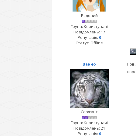
Рядовий
Група: Користувачі
Повідомлень:
17
Репутація:
0
Статус:
Offline
Ванно
Пові
поро
Сержант
Група: Користувачі
Повідомлень:
21
Репутація:
0