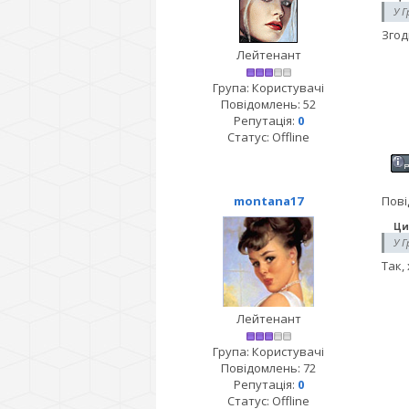
У Г
Згод
Лейтенант
Група: Користувачі
Повідомлень:
52
Репутація:
0
Статус:
Offline
montana17
Пові
Ци
У Г
Так,
Лейтенант
Група: Користувачі
Повідомлень:
72
Репутація:
0
Статус:
Offline