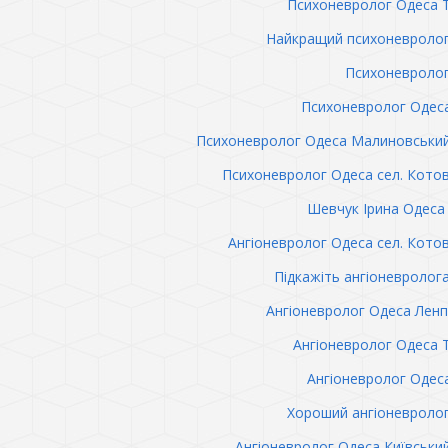
Психоневролог Одеса 
Найкращий психоневролог
Психоневролог
Психоневролог Одес
Психоневролог Одеса Малиновськи
Психоневролог Одеса сел. Кото
Шевчук Ірина Одеса 
Ангіоневролог Одеса сел. Кото
Підкажіть ангіоневролог
Ангіоневролог Одеса Лен
Ангіоневролог Одеса 
Ангіоневролог Одес
Хороший ангіоневроло
Ангіоневролог Одеса Київськи