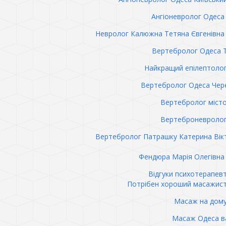
Ангіоневролог Одеса 
Невролог Калюжна Тетяна Євгенівна 
Вертебролог Одеса 
Найкращий епілептоло
Вертебролог Одеса Чер
Вертебролог міст
Вертеброневролог
Вертебролог Патрашку Катерина Вік
Фендюра Марія Олегівна 
Відгуки психотерапев
Потрібен хороший масажис
Масаж на дому
Масаж Одеса в