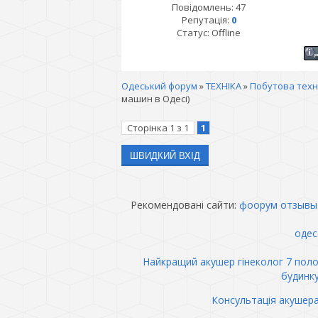
Повідомлень:
47
Репутація:
0
Статус:
Offline
Одеський форум
»
ТЕХНІКА
»
Побутова техн
машин в Одесі)
Сторінка
1
з
1
1
Рекомендовані сайти:
фоорум отзывы
одес
Найкращий акушер гінеколог 7 пол
будинк
Консультація акушер