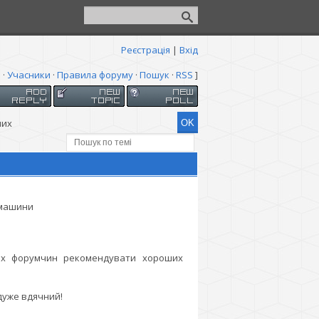
Реєстрація
|
Вхід
я
·
Учасники
·
Правила форуму
·
Пошук
·
RSS
]
них
 машини
сіх форумчин рекомендувати хороших
дуже вдячний!