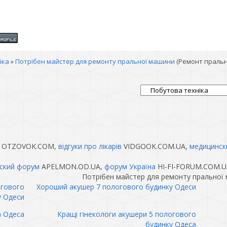
іка
»
Потрібен майстер для ремонту пральної машини
(Ремонт праль
OTZOVOK.COM,
відгуки про лікарів
VIDGOOK.COM.UA,
медицинск
ский форум
APELMON.OD.UA,
форум Україна
HI-FI-FORUM.COM.U
Потрібен майстер для ремонту пральної
огового
Хороший акушер 7 пологового будинку Одеси
у Одеси
а Одеса
Кращі гінекологи акушери 5 пологового
будинку Одеса