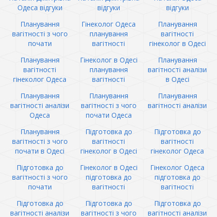
Одеса відгуки
відгуки
відгуки
Планування
Гінеколог Одеса
Планування
вагітності з чого
планування
вагітності
почати
вагітності
гінеколог в Одесі
Планування
Гінеколог в Одесі
Планування
вагітності
планування
вагітності аналізи
гінеколог Одеса
вагітності
в Одесі
Планування
Планування
Планування
вагітності аналізи
вагітності з чого
вагітності аналізи
Одеса
почати Одеса
Планування
Підготовка до
Підготовка до
вагітності з чого
вагітності
вагітності
почати в Одесі
гінеколог в Одесі
гінеколог Одеса
Підготовка до
Гінеколог в Одесі
Гінеколог Одеса
вагітності з чого
підготовка до
підготовка до
почати
вагітності
вагітності
Підготовка до
Підготовка до
Підготовка до
вагітності аналізи
вагітності з чого
вагітності аналізи