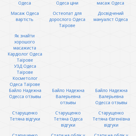
Одеса
Одеса ціни
масаж Одеса
Масаж Одеса
Остеопат для
Досвідчений
вартість
дорослого Одеса
мануаліст Одеса
Таїрове
Як знайти
хорошого
масажиста
Кардіолог Одеса
Таїрове
УЗД Одеса
Таїрове
Косметолог
Одеса Таїрове
Байло Надежна
Байло Надежна
Байло Надежна
Одесса отзывы
Валерьевна
Валерьевна
отзывы
Одесса отзывы
Старущенко
Старущенко
Старущенко
Тетяна відгуки
Тетяна Одеса
Тетяна Євгеніївна
відгуки
відгуки
Старущенко
Стати на облік у
Стати на облік у