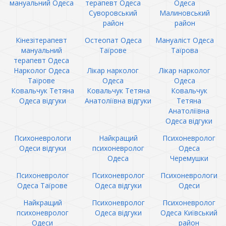
мануальний Одеса
терапевт Одеса
Одеса
Суворовський
Малиновський
район
район
Кінезітерапевт
Остеопат Одеса
Мануаліст Одеса
мануальний
Таїрове
Таїрова
терапевт Одеса
Нарколог Одеса
Лікар нарколог
Лікар нарколог
Таїрове
Одеса
Одеса
Ковальчук Тетяна
Ковальчук Тетяна
Ковальчук
Одеса відгуки
Анатоліївна відгуки
Тетяна
Анатоліївна
Одеса відгуки
Психоневрологи
Найкращий
Психоневролог
Одеси відгуки
психоневролог
Одеса
Одеса
Черемушки
Психоневролог
Психоневролог
Психоневрологи
Одеса Таїрове
Одеса відгуки
Одеси
Найкращий
Психоневролог
Психоневролог
психоневролог
Одеса відгуки
Одеса Київський
Одеси
район