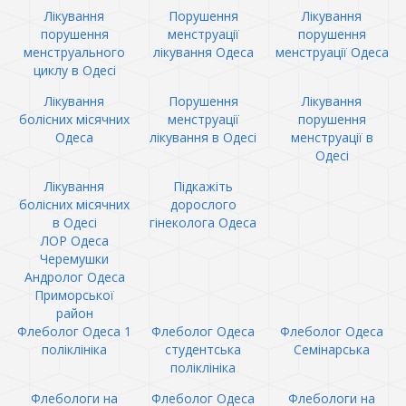
Лікування
Порушення
Лікування
порушення
менструації
порушення
менструального
лікування Одеса
менструації Одеса
циклу в Одесі
Лікування
Порушення
Лікування
болісних місячних
менструації
порушення
Одеса
лікування в Одесі
менструації в
Одесі
Лікування
Підкажіть
болісних місячних
дорослого
в Одесі
гінеколога Одеса
ЛОР Одеса
Черемушки
Андролог Одеса
Приморської
район
Флеболог Одеса 1
Флеболог Одеса
Флеболог Одеса
поліклініка
студентська
Семінарська
поліклініка
Флебологи на
Флеболог Одеса
Флебологи на