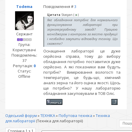
Todema
Повідомлення #
3
Цитата
Stasyan
(
)
Яке обладнання потрібне для нормального
функціонування лабораторії при
зернопереробному заводі? Працюю
Сержант
менеджером з контролю за якістю продукції
і необхідно закупити відповідну техніку. Що
скажете?
Група:
Користувачі
Оснащення лабораторії це дуже
Повідомлень:
серйозна справа, тому до вибору
37
обладнання потрібно поставитися дуже
Репутація:
0
серйозно. А які показники вам будуть
Статус:
потрібні? Вимірювання вологості та
Offline
температури, це будь-що, хімічний
аналіз зерна та його оцінка якості. Щось
ще потрібно? У нашу лабораторію
обладнання закуповували в ТОВ Оліс.
Одеський форум
»
ТЕХНІКА
»
Побутова техніка
»
Техніка
для лабораторії
(Техніка для лабораторії)
Сторінка
1
з
1