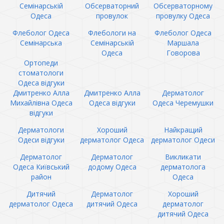
Семінарській
Обсерваторний
Обсерваторному
Одеса
провулок
провулку Одеса
Флеболог Одеса
Флебологи на
Флеболог Одеса
Семінарська
Семінарській
Маршала
Одеса
Говорова
Ортопеди
стоматологи
Одеса відгуки
Дмитренко Алла
Дмитренко Алла
Дерматолог
Михайлівна Одеса
Одеса відгуки
Одеса Черемушки
відгуки
Дерматологи
Хороший
Найкращий
Одеси відгуки
дерматолог Одеса
дерматолог Одеси
Дерматолог
Дерматолог
Викликати
Одеса Київський
додому Одеса
дерматолога
район
Одеса
Дитячий
Дерматолог
Хороший
дерматолог Одеса
дитячий Одеса
дерматолог
дитячий Одеса