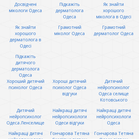
Досвідчені
Підкажіть
Як знайти
мікологи Одеса
дерматолога
хорошого
Одеса
міколога в Одесі
Як знайти
Грамотний
Грамотний
хорошого
міколог Одеса
дерматолог Одеса
дерматолога в
Одесі
Підкажіть
дитячого
дерматолога
Одеса
Хороший дитячий
Хороші дитячий
Дитячий
психолог Одеса
психолог Одеса
нейропсихолог
відгуки
Одеса селище
Котовського
Дитячий
Найкращі дитячі
Найкращі дитячі
нейропсихолог
нейропсихологи
нейропсихологи
Одеса Ленселище
Одеси відгуки
Одеса
Найкращі дитячі
Гончарова Тетяна
Гончарова Тетяна