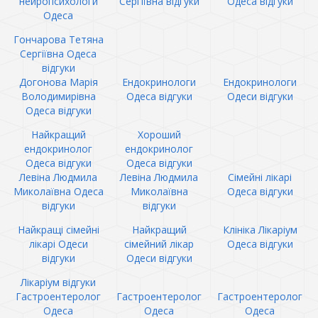
нейропсихологи
Сергіївна відгуки
Одеса відгуки
Одеса
Гончарова Тетяна
Сергіївна Одеса
відгуки
Догонова Марія
Ендокринологи
Ендокринологи
Володимирівна
Одеса відгуки
Одеси відгуки
Одеса відгуки
Найкращий
Хороший
ендокринолог
ендокринолог
Одеса відгуки
Одеса відгуки
Левіна Людмила
Левіна Людмила
Сімейні лікарі
Миколаївна Одеса
Миколаївна
Одеса відгуки
відгуки
відгуки
Найкращі сімейні
Найкращий
Клініка Лікаріум
лікарі Одеси
сімейний лікар
Одеса відгуки
відгуки
Одеси відгуки
Лікаріум відгуки
Гастроентеролог
Гастроентеролог
Гастроентеролог
Одеса
Одеса
Одеса