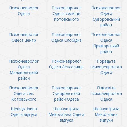
Психоневролог
Психоневролог
Психоневролог
Одеса
Одеса селище
Одеса
Котовського
Суворовський
район
Психоневролог
Психоневролог
Психоневролог
Одеса центр
Одеса Слобідка
Одеса
Приморський
район
Психоневролог
Психоневролог
Порадьте
Одеса
Одеса Ленселище
психоневролога
Малиновський
Одеса
район
Психоневролог
Психоневролог
Підкажіть
Одеса сел.
Суворовський
психоневролога
Котовського
район Одеса
Одеса
Шевчук Ірина
Шевчук Ірина
Шевчук Ірина
Одеса відгуки
Миколаївна Одеса
Миколаївна
відгуки
відгуки