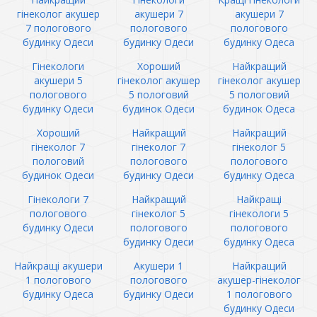
гінеколог акушер
акушери 7
акушери 7
7 пологового
пологового
пологового
будинку Одеси
будинку Одеси
будинку Одеса
Гінекологи
Хороший
Найкращий
акушери 5
гінеколог акушер
гінеколог акушер
пологового
5 пологовий
5 пологовий
будинку Одеси
будинок Одеси
будинок Одеса
Хороший
Найкращий
Найкращий
гінеколог 7
гінеколог 7
гінеколог 5
пологовий
пологового
пологового
будинок Одеси
будинку Одеси
будинку Одеса
Гінекологи 7
Найкращий
Найкращі
пологового
гінеколог 5
гінекологи 5
будинку Одеси
пологового
пологового
будинку Одеси
будинку Одеса
Найкращі акушери
Акушери 1
Найкращий
1 пологового
пологового
акушер-гінеколог
будинку Одеса
будинку Одеси
1 пологового
будинку Одеси