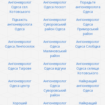
Ангіоневролог
Ангіоневролог
Порадьте
Одеса сел.
Одеса поскот
ангіоневролога
Котовського
Одеса
Підкажіть
Ангіоневролог
Ангіоневролог
ангіоневролога
Суворовський
Одеса
Одеса
район Одеса
Приморський
район
Ангіоневролог
Ангіоневролог
Ангіоневролог
Одеса Ленпоселок
Одеса
Одеса Слобідка
Малиновський
район
Ангіоневролог
Ангіоневролог
Ангіоневролог
Одеса Таїрове
Одеса відгуки
Одеса селище
Котовського
Ангіоневролог
Ангіоневролог
Найкращий
Одеса центр
Одеса
ангіоневролог
Суворовський
Одеса
район
Хороший
Ангіоневролог
Найкращий