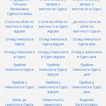
Татьяна
зв'язку з
зв'язку з
Евгеньевна
вагітністю Одеса
вагітністю в Одесі
Одесса отзывы
Стати на облік по
Стати на облік по
До кого стати на
вагітності Одеса
вагітності в Одесі
облік по
відгуки
відгуки
вагітності Одеса
Огляд гінеколога
Огляд гінеколога
Огляд гінеколога
Одеса
Одеса відгуки
Одеса ціна
Огляд у гінеколога
Огляд у гінеколога
Огляд у гінеколога
в Одесі
в Одесі відгуки
в Одесі ціна
Прийом
Прийом
Прийом
гінеколога Одеса
гінеколога Одеса
гінеколога Одеса
відгуки
ціна
Прийом у
Прийом у
Прийом у
гінеколога в Одесі
гінеколога в Одесі
гінеколога в Одесі
відгуки
ціна
Запис до
Записаться к
Ведення
гінеколога Одеса
гинекологу
багатоплідної