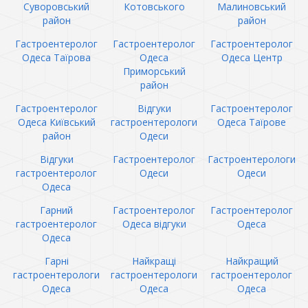
Суворовський
Котовського
Малиновський
район
район
Гастроентеролог
Гастроентеролог
Гастроентеролог
Одеса Таїрова
Одеса
Одеса Центр
Приморський
район
Гастроентеролог
Відгуки
Гастроентеролог
Одеса Київський
гастроентерологи
Одеса Таїрове
район
Одеси
Відгуки
Гастроентеролог
Гастроентерологи
гастроентеролог
Одеси
Одеси
Одеса
Гарний
Гастроентеролог
Гастроентеролог
гастроентеролог
Одеса відгуки
Одеса
Одеса
Гарні
Найкращі
Найкращий
гастроентерологи
гастроентерологи
гастроентеролог
Одеса
Одеса
Одеса