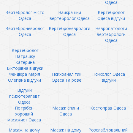
Одеса
Вертебролог місто
Найкращий
Вертебролог
Одеса
вертебролог Одеса
Одеса відгуки
Вертеброневролог
Вертеброневрологи
Невропатологи
Одеса
Одеса
вертебрологи
Одеса
Вертебролог
Патрашку
Катерина
Вікторівна відгуки
Фендюра Марія
Психоаналітик
Психолог Одеса
Олегівна відгуки
Одеса Таїрове
відгуки
Відгуки
психотерапевт
Одеса
Потрібен
Масаж спини
Костоправ Одеса
хороший
Одеса
масажист Одеса
Масаж на дому
Масаж на дому
Розслаблювальний