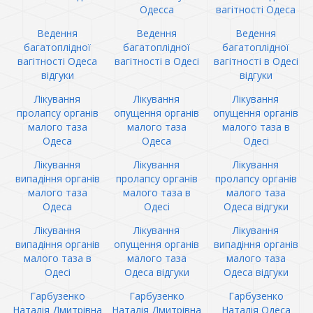
Одесса
вагітності Одеса
Ведення
Ведення
Ведення
багатоплідної
багатоплідної
багатоплідної
вагітності Одеса
вагітності в Одесі
вагітності в Одесі
відгуки
відгуки
Лікування
Лікування
Лікування
пролапсу органів
опущення органів
опущення органів
малого таза
малого таза
малого таза в
Одеса
Одеса
Одесі
Лікування
Лікування
Лікування
випадіння органів
пролапсу органів
пролапсу органів
малого таза
малого таза в
малого таза
Одеса
Одесі
Одеса відгуки
Лікування
Лікування
Лікування
випадіння органів
опущення органів
випадіння органів
малого таза в
малого таза
малого таза
Одесі
Одеса відгуки
Одеса відгуки
Гарбузенко
Гарбузенко
Гарбузенко
Наталія Дмитрівна
Наталія Дмитрівна
Наталія Одеса