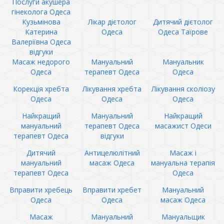
Послуги акушера
гінеколога Одеса
Кузьмінова
Лікар дієтолог
Дитячий дієтолог
Катерина
Одеса
Одеса Таїрове
Валеріївна Одеса
відгуки
Масаж недорого
Мануальний
Мануальник
Одеса
терапевт Одеса
Одеса
Корекція хребта
Лікування хребта
Лікування сколіозу
Одеса
Одеса
Одеса
Найкращий
Мануальний
Найкращий
мануальний
терапевт Одеса
масажист Одеси
терапевт Одеса
відгуки
Дитячий
Антицелюлітний
Масаж і
мануальний
масаж Одеса
мануальна терапія
терапевт Одеса
Одеса
Вправити хребець
Вправити хребет
Мануальний
Одеса
Одеса
масаж Одеса
Масаж
Мануальний
Мануальщик