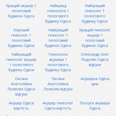
Кращий акушер 1
Найкращі
Найкращий
пологовий
гінекологи 1
гінеколог 1
будинок Одеса
пологового
пологового
будинку Одеса
будинку Одеси
Хороший
Найкращий
Кращий гінеколог
гінеколог 1
гінеколог 1
акушер 1
пологовий
пологовий
пологовий
будинок Одеси
будинок Одеса
будинок Одеса
Найкращий
Гінекологи
Олександр Ілліч
гінеколог акушер
акушери 1
Подолян Одеса
1 пологового
пологового
відгуки
будинку Одеси
будинку Одеси
Оксана
Оксана
Акушерка Одеса
Анатоліївна
Анатоліївна
ціни
Полюлях Одеса
Полюлях відгуки
відгуки
Акушер Одеса
Акушер гінеколог
Послуги акушера
вартість
Одеса вартість
Одеса