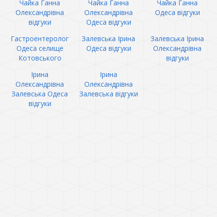
Чайка Ганна
Чайка Ганна
Чайка Ганна
Олександрівна
Олександрівна
Одеса відгуки
відгуки
Одеса відгуки
Гастроентеролог
Залевська Ірина
Залевська Ірина
Одеса селище
Одеса відгуки
Олександрівна
Котовського
відгуки
Ірина
Ірина
Олександрівна
Олександрівна
Залевська Одеса
Залевська відгуки
відгуки