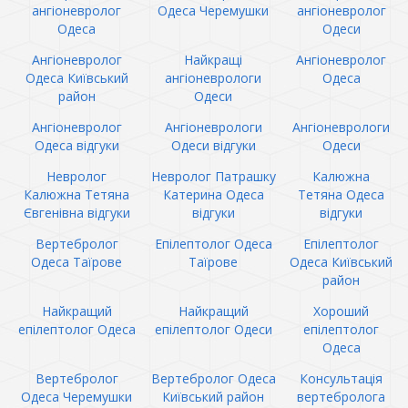
ангіоневролог
Одеса Черемушки
ангіоневролог
Одеса
Одеси
Ангіоневролог
Найкращі
Ангіоневролог
Одеса Київський
ангіоневрологи
Одеса
район
Одеси
Ангіоневролог
Ангіоневрологи
Ангіоневрологи
Одеса відгуки
Одеси відгуки
Одеси
Невролог
Невролог Патрашку
Калюжна
Калюжна Тетяна
Катерина Одеса
Тетяна Одеса
Євгенівна відгуки
відгуки
відгуки
Вертебролог
Епілептолог Одеса
Епілептолог
Одеса Таїрове
Таїрове
Одеса Київський
район
Найкращий
Найкращий
Хороший
епілептолог Одеса
епілептолог Одеси
епілептолог
Одеса
Вертебролог
Вертебролог Одеса
Консультація
Одеса Черемушки
Київський район
вертебролога