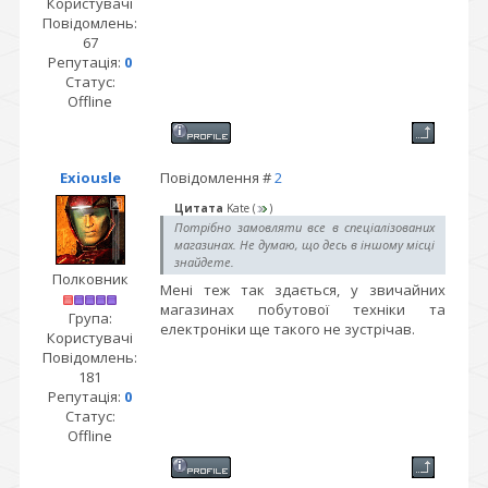
Користувачі
Повідомлень:
67
Репутація:
0
Статус:
Offline
Exiousle
Повідомлення #
2
Цитата
Kate
(
)
Потрібно замовляти все в спеціалізованих
магазинах. Не думаю, що десь в іншому місці
знайдете.
Полковник
Мені теж так здається, у звичайних
магазинах побутової техніки та
Група:
електроніки ще такого не зустрічав.
Користувачі
Повідомлень:
181
Репутація:
0
Статус:
Offline