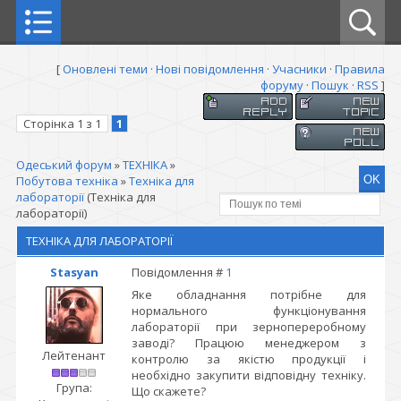
[
Оновлені теми
·
Нові повідомлення
·
Учасники
·
Правила
форуму
·
Пошук
·
RSS
]
Сторінка
1
з
1
1
Одеський форум
»
ТЕХНІКА
»
Побутова техніка
»
Техніка для
лабораторії
(Техніка для
лабораторії)
ТЕХНІКА ДЛЯ ЛАБОРАТОРІЇ
Stasyan
Повідомлення #
1
Яке обладнання потрібне для
нормального функціонування
лабораторії при зернопереробному
заводі? Працюю менеджером з
Лейтенант
контролю за якістю продукції і
необхідно закупити відповідну техніку.
Група:
Що скажете?