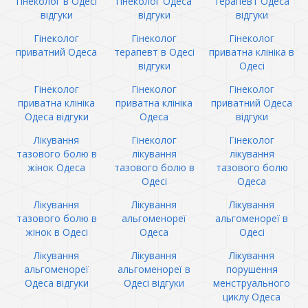
гінеколог в Одесі
гінеколог Одеса
терапевт Одеса
відгуки
відгуки
відгуки
Гінеколог
Гінеколог
Гінеколог
приватний Одеса
терапевт в Одесі
приватна клініка в
відгуки
Одесі
Гінеколог
Гінеколог
Гінеколог
приватна клініка
приватна клініка
приватний Одеса
Одеса відгуки
Одеса
відгуки
Лікування
Гінеколог
Гінеколог
тазового болю в
лікування
лікування
жінок Одеса
тазового болю в
тазового болю
Одесі
Одеса
Лікування
Лікування
Лікування
тазового болю в
альгоменореї
альгоменореї в
жінок в Одесі
Одеса
Одесі
Лікування
Лікування
Лікування
альгоменореї
альгоменореї в
порушення
Одеса відгуки
Одесі відгуки
менструального
циклу Одеса