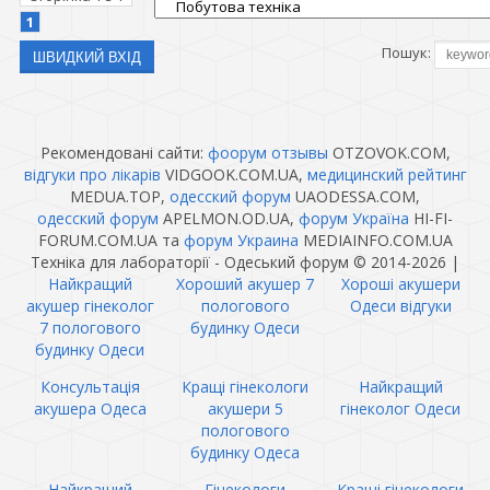
1
Пошук:
Рекомендовані сайти:
фоорум отзывы
OTZOVOK.COM,
відгуки про лікарів
VIDGOOK.COM.UA,
медицинский рейтинг
MEDUA.TOP,
одесский форум
UAODESSA.COM,
одесский форум
APELMON.OD.UA,
форум Україна
HI-FI-
FORUM.COM.UA та
форум Украина
MEDIAINFO.COM.UA
Техніка для лабораторії - Одеський форум © 2014-2026
|
Найкращий
Хороший акушер 7
Хороші акушери
акушер гінеколог
пологового
Одеси відгуки
7 пологового
будинку Одеси
будинку Одеси
Консультація
Кращі гінекологи
Найкращий
акушера Одеса
акушери 5
гінеколог Одеси
пологового
будинку Одеса
Найкращий
Гінекологи
Кращі гінекологи