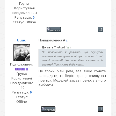
Група:
Користувачі
Повідомлень:
3
Репутація:
0
Статус:
Offline
Uuuu
Повідомлення #
2
Цитата
TheRoad
(
)
Чи правильно я розумію, що осушувач
повітря й очищувач повітря це один і той
самий прилад? Чи потрібно купувати їх
Підполковник
окремо? Проясніть будь ласка.
Це трохи різні речі, але якщо хочете
Група:
заощадити, то беріть краще очищувач
Користувачі
повітря. Моделей зараз повно, є з чого
Повідомлень:
вибрати.
110
Репутація:
0
Статус:
Offline