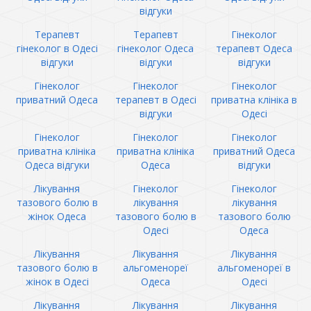
відгуки
Терапевт
Терапевт
Гінеколог
гінеколог в Одесі
гінеколог Одеса
терапевт Одеса
відгуки
відгуки
відгуки
Гінеколог
Гінеколог
Гінеколог
приватний Одеса
терапевт в Одесі
приватна клініка в
відгуки
Одесі
Гінеколог
Гінеколог
Гінеколог
приватна клініка
приватна клініка
приватний Одеса
Одеса відгуки
Одеса
відгуки
Лікування
Гінеколог
Гінеколог
тазового болю в
лікування
лікування
жінок Одеса
тазового болю в
тазового болю
Одесі
Одеса
Лікування
Лікування
Лікування
тазового болю в
альгоменореї
альгоменореї в
жінок в Одесі
Одеса
Одесі
Лікування
Лікування
Лікування