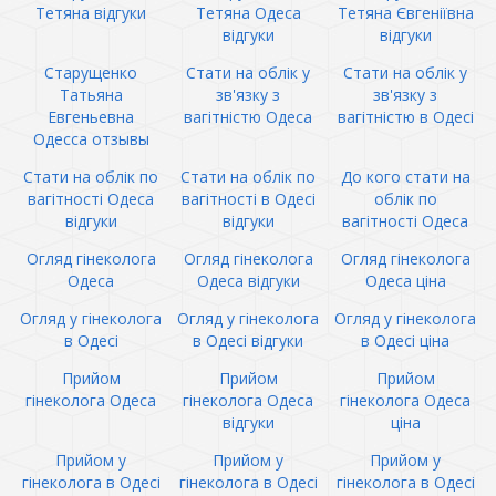
Тетяна відгуки
Тетяна Одеса
Тетяна Євгеніївна
відгуки
відгуки
Старущенко
Стати на облік у
Стати на облік у
Татьяна
зв'язку з
зв'язку з
Евгеньевна
вагітністю Одеса
вагітністю в Одесі
Одесса отзывы
Стати на облік по
Стати на облік по
До кого стати на
вагітності Одеса
вагітності в Одесі
облік по
відгуки
відгуки
вагітності Одеса
Огляд гінеколога
Огляд гінеколога
Огляд гінеколога
Одеса
Одеса відгуки
Одеса ціна
Огляд у гінеколога
Огляд у гінеколога
Огляд у гінеколога
в Одесі
в Одесі відгуки
в Одесі ціна
Прийом
Прийом
Прийом
гінеколога Одеса
гінеколога Одеса
гінеколога Одеса
відгуки
ціна
Прийом у
Прийом у
Прийом у
гінеколога в Одесі
гінеколога в Одесі
гінеколога в Одесі