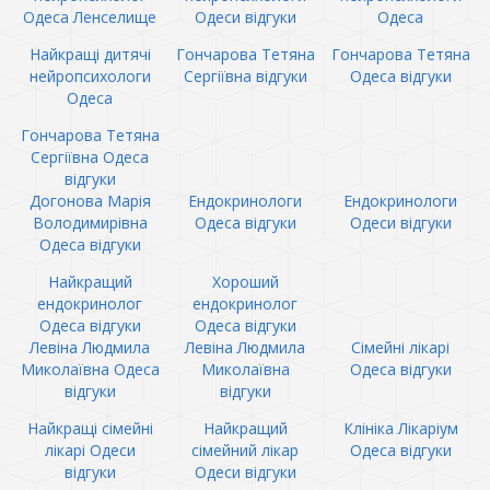
Одеса Ленселище
Одеси відгуки
Одеса
Найкращі дитячі
Гончарова Тетяна
Гончарова Тетяна
нейропсихологи
Сергіївна відгуки
Одеса відгуки
Одеса
Гончарова Тетяна
Сергіївна Одеса
відгуки
Догонова Марія
Ендокринологи
Ендокринологи
Володимирівна
Одеса відгуки
Одеси відгуки
Одеса відгуки
Найкращий
Хороший
ендокринолог
ендокринолог
Одеса відгуки
Одеса відгуки
Левіна Людмила
Левіна Людмила
Сімейні лікарі
Миколаївна Одеса
Миколаївна
Одеса відгуки
відгуки
відгуки
Найкращі сімейні
Найкращий
Клініка Лікаріум
лікарі Одеси
сімейний лікар
Одеса відгуки
відгуки
Одеси відгуки