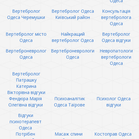
Одеса
Вертебролог
Вертебролог Одеса
Консультація
Одеса Черемушки
Київський район
вертебролога
Одеса
Вертебролог місто
Найкращий
Вертебролог
Одеса
вертебролог Одеса
Одеса відгуки
Вертеброневролог
Вертеброневрологи
Невропатологи
Одеса
Одеса
вертебрологи
Одеса
Вертебролог
Патрашку
Катерина
Вікторівна відгуки
Фендюра Марія
Психоаналітик
Психолог Одеса
Олегівна відгуки
Одеса Таїрове
відгуки
Відгуки
психотерапевт
Одеса
Потрібен
Масаж спини
Костоправ Одеса