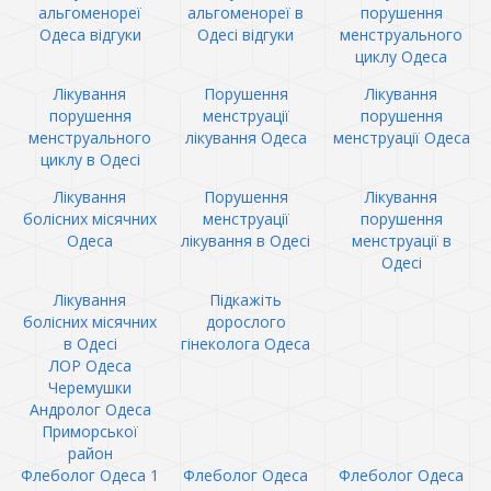
альгоменореї
альгоменореї в
порушення
Одеса відгуки
Одесі відгуки
менструального
циклу Одеса
Лікування
Порушення
Лікування
порушення
менструації
порушення
менструального
лікування Одеса
менструації Одеса
циклу в Одесі
Лікування
Порушення
Лікування
болісних місячних
менструації
порушення
Одеса
лікування в Одесі
менструації в
Одесі
Лікування
Підкажіть
болісних місячних
дорослого
в Одесі
гінеколога Одеса
ЛОР Одеса
Черемушки
Андролог Одеса
Приморської
район
Флеболог Одеса 1
Флеболог Одеса
Флеболог Одеса