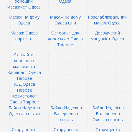
хороший
Одеса
масажист Одеса
Масаж на дому
Масаж на дому
Розслаблювальний
Одеса
Одеса ціни
масаж Одеса
Масаж Одеса
Остеопат для
Досвідчений
вартість
дорослого Одеса
мануаліст Одеса
Таїрове
Як знайти
хорошого
масажиста
Кардіолог Одеса
Таїрове
УЗД Одеса
Таїрове
Косметолог
Одеса Таїрове
Байло Надежна
Байло Надежна
Байло Надежна
Одесса отзывы
Валерьевна
Валерьевна
отзывы
Одесса отзывы
Старущенко
Старущенко
Старущенко