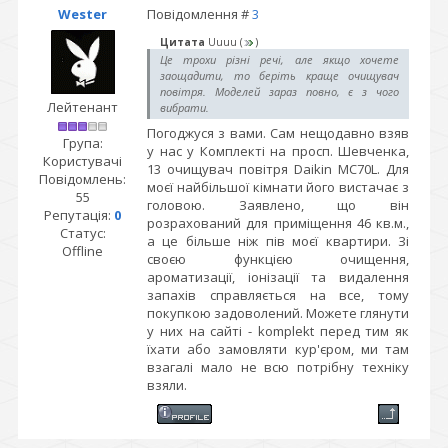
Wester
Повідомлення #
3
Цитата
Uuuu
(
)
Це трохи різні речі, але якщо хочете
заощадити, то беріть краще очищувач
повітря. Моделей зараз повно, є з чого
Лейтенант
вибрати.
Погоджуся з вами. Сам нещодавно взяв
Група:
у нас у Комплекті на просп. Шевченка,
Користувачі
13 очищувач повітря Daikin MC70L. Для
Повідомлень:
моєї найбільшої кімнати його вистачає з
55
головою. Заявлено, що він
Репутація:
0
розрахований для приміщення 46 кв.м.,
Статус:
а це більше ніж пів моєї квартири. Зі
Offline
своєю функцією очищення,
ароматизації, іонізації та видалення
запахів справляється на все, тому
покупкою задоволений. Можете глянути
у них на сайті - komplekt перед тим як
їхати або замовляти кур'єром, ми там
взагалі мало не всю потрібну техніку
взяли.