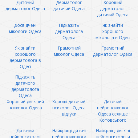
Дитячий
Дерматолог
Хороший
дерматолог Одеса
дитячий Одеса
дерматолог
дитячий Одеса
Досвідчені
Підкажіть
Як знайти
мікологи Одеса
дерматолога
хорошого
Одеса
міколога в Одесі
Як знайти
Грамотний
Грамотний
хорошого
міколог Одеса
дерматолог Одеса
дерматолога в
Одесі
Підкажіть
дитячого
дерматолога
Одеса
Хороший дитячий
Хороші дитячий
Дитячий
психолог Одеса
психолог Одеса
нейропсихолог
відгуки
Одеса селище
Котовського
Дитячий
Найкращі дитячі
Найкращі дитячі
нейропсихолог
нейропсихологи
нейропсихологи