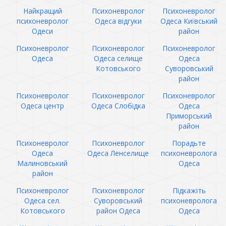
Найкращий
Психоневролог
Психоневролог
психоневролог
Одеса відгуки
Одеса Київський
Одеси
район
Психоневролог
Психоневролог
Психоневролог
Одеса
Одеса селище
Одеса
Котовського
Суворовський
район
Психоневролог
Психоневролог
Психоневролог
Одеса центр
Одеса Слобідка
Одеса
Приморський
район
Психоневролог
Психоневролог
Порадьте
Одеса
Одеса Ленселище
психоневролога
Малиновський
Одеса
район
Психоневролог
Психоневролог
Підкажіть
Одеса сел.
Суворовський
психоневролога
Котовського
район Одеса
Одеса