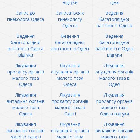
відгуки
ціна
Запис до
Записаться к
Ведення
гінеколога Одеса
гинекологу
багатоплідної
Одесса
вагітності Одеса
Ведення
Ведення
Ведення
багатоплідної
багатоплідної
багатоплідної
вагітності Одеса
вагітності в Одесі
вагітності в Одесі
відгуки
відгуки
Лікування
Лікування
Лікування
пролапсу органів
опущення органів
опущення органів
малого таза
малого таза
малого таза в
Одеса
Одеса
Одесі
Лікування
Лікування
Лікування
випадіння органів
пролапсу органів
пролапсу органів
малого таза
малого таза в
малого таза
Одеса
Одесі
Одеса відгуки
Лікування
Лікування
Лікування
випадіння органів
опущення органів
випадіння органів
малого таза в
малого таза
малого таза