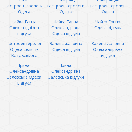
гастроентерологи
гастроентерологи
гастроентеролог
Одеса
Одеса
Одеса
Чайка Ганна
Чайка Ганна
Чайка Ганна
Олександрівна
Олександрівна
Одеса відгуки
відгуки
Одеса відгуки
Гастроентеролог
Залевська Ірина
Залевська Ірина
Одеса селище
Одеса відгуки
Олександрівна
Котовського
відгуки
Ірина
Ірина
Олександрівна
Олександрівна
Залевська Одеса
Залевська відгуки
відгуки