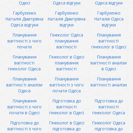
Одесі
Одеса відгуки
Одеса відгуки
Гарбузенко
Гарбузенко
Гарбузенко
Наталія Дмитрівна
Наталія Дмитрівна
Наталія Одеса
Одеса відгуки
відгуки
відгуки
Планування
Гінеколог Одеса
Планування
вагітності з чого
планування
вагітності
почати
вагітності
гінеколог в Одесі
Планування
Гінеколог в Одесі
Планування
вагітності
планування
вагітності аналізи
гінеколог Одеса
вагітності
в Одесі
Планування
Планування
Планування
вагітності аналізи
вагітності з чого
вагітності аналізи
Одеса
почати Одеса
Планування
Підготовка до
Підготовка до
вагітності з чого
вагітності
вагітності
почати в Одесі
гінеколог в Одесі
гінеколог Одеса
Підготовка до
Гінеколог в Одесі
Гінеколог Одеса
вагітності з чого
підготовка до
підготовка до