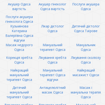
Акушер Одеса
Акушер гінеколог
Послуги акушера
вартість
Одеса вартість
Одеса
Послуги акушера
гінеколога Одеса
Кузьмінова
Лікар дієтолог
Дитячий дієтолог
Катерина
Одеса
Одеса Таїрове
Валеріївна Одеса
відгуки
Масаж недорого
Мануальний
Мануальник
Одеса
терапевт Одеса
Одеса
Корекція хребта
Лікування хребта
Лікування сколіозу
Одеса
Одеса
Одеса
Найкращий
Мануальний
Найкращий
мануальний
терапевт Одеса
масажист Одеси
терапевт Одеса
відгуки
Дитячий
Антицелюлітний
Масаж і
мануальний
масаж Одеса
мануальна терапія
терапевт Одеса
Одеса
Вправити хребець
Вправити хребет
Мануальний