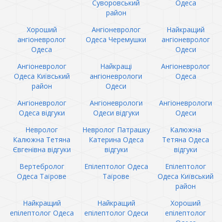
Суворовський
Одеса
район
Хороший
Ангіоневролог
Найкращий
ангіоневролог
Одеса Черемушки
ангіоневролог
Одеса
Одеси
Ангіоневролог
Найкращі
Ангіоневролог
Одеса Київський
ангіоневрологи
Одеса
район
Одеси
Ангіоневролог
Ангіоневрологи
Ангіоневрологи
Одеса відгуки
Одеси відгуки
Одеси
Невролог
Невролог Патрашку
Калюжна
Калюжна Тетяна
Катерина Одеса
Тетяна Одеса
Євгенівна відгуки
відгуки
відгуки
Вертебролог
Епілептолог Одеса
Епілептолог
Одеса Таїрове
Таїрове
Одеса Київський
район
Найкращий
Найкращий
Хороший
епілептолог Одеса
епілептолог Одеси
епілептолог