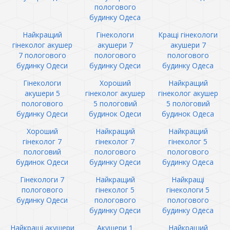
пологового
будинку Одеса
Найкращий
Гінекологи
Кращі гінекологи
гінеколог акушер
акушери 7
акушери 7
7 пологового
пологового
пологового
будинку Одеси
будинку Одеси
будинку Одеса
Гінекологи
Хороший
Найкращий
акушери 5
гінеколог акушер
гінеколог акушер
пологового
5 пологовий
5 пологовий
будинку Одеси
будинок Одеси
будинок Одеса
Хороший
Найкращий
Найкращий
гінеколог 7
гінеколог 7
гінеколог 5
пологовий
пологового
пологового
будинок Одеси
будинку Одеси
будинку Одеса
Гінекологи 7
Найкращий
Найкращі
пологового
гінеколог 5
гінекологи 5
будинку Одеси
пологового
пологового
будинку Одеси
будинку Одеса
Найкращі акушери
Акушери 1
Найкращий