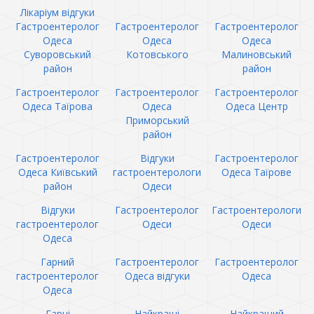
Лікаріум відгуки
Гастроентеролог
Гастроентеролог
Гастроентеролог
Одеса
Одеса
Одеса
Суворовський
Котовського
Малиновський
район
район
Гастроентеролог
Гастроентеролог
Гастроентеролог
Одеса Таїрова
Одеса
Одеса Центр
Приморський
район
Гастроентеролог
Відгуки
Гастроентеролог
Одеса Київський
гастроентерологи
Одеса Таїрове
район
Одеси
Відгуки
Гастроентеролог
Гастроентерологи
гастроентеролог
Одеси
Одеси
Одеса
Гарний
Гастроентеролог
Гастроентеролог
гастроентеролог
Одеса відгуки
Одеса
Одеса
Гарні
Найкращі
Найкращий