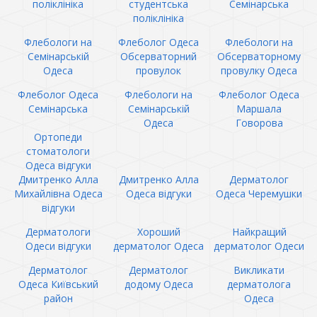
поліклініка
студентська
Семінарська
поліклініка
Флебологи на
Флеболог Одеса
Флебологи на
Семінарській
Обсерваторний
Обсерваторному
Одеса
провулок
провулку Одеса
Флеболог Одеса
Флебологи на
Флеболог Одеса
Семінарська
Семінарській
Маршала
Одеса
Говорова
Ортопеди
стоматологи
Одеса відгуки
Дмитренко Алла
Дмитренко Алла
Дерматолог
Михайлівна Одеса
Одеса відгуки
Одеса Черемушки
відгуки
Дерматологи
Хороший
Найкращий
Одеси відгуки
дерматолог Одеса
дерматолог Одеси
Дерматолог
Дерматолог
Викликати
Одеса Київський
додому Одеса
дерматолога
район
Одеса