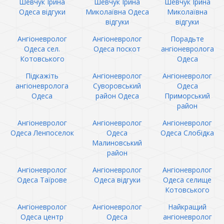
Шевчук Ірина
Шевчук Ірина
Шевчук Ірина
Одеса відгуки
Миколаївна Одеса
Миколаївна
відгуки
відгуки
Ангіоневролог
Ангіоневролог
Порадьте
Одеса сел.
Одеса поскот
ангіоневролога
Котовського
Одеса
Підкажіть
Ангіоневролог
Ангіоневролог
ангіоневролога
Суворовський
Одеса
Одеса
район Одеса
Приморський
район
Ангіоневролог
Ангіоневролог
Ангіоневролог
Одеса Ленпоселок
Одеса
Одеса Слобідка
Малиновський
район
Ангіоневролог
Ангіоневролог
Ангіоневролог
Одеса Таїрове
Одеса відгуки
Одеса селище
Котовського
Ангіоневролог
Ангіоневролог
Найкращий
Одеса центр
Одеса
ангіоневролог