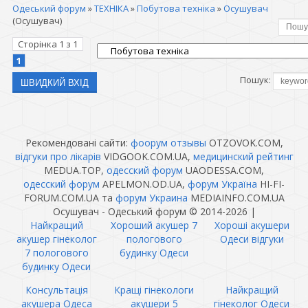
Одеський форум
»
ТЕХНІКА
»
Побутова техніка
»
Осушувач
(Осушувач)
Сторінка
1
з
1
1
Пошук:
Рекомендовані сайти:
фоорум отзывы
OTZOVOK.COM,
відгуки про лікарів
VIDGOOK.COM.UA,
медицинский рейтинг
MEDUA.TOP,
одесский форум
UAODESSA.COM,
одесский форум
APELMON.OD.UA,
форум Україна
HI-FI-
FORUM.COM.UA та
форум Украина
MEDIAINFO.COM.UA
Осушувач - Одеський форум © 2014-2026
|
Найкращий
Хороший акушер 7
Хороші акушери
акушер гінеколог
пологового
Одеси відгуки
7 пологового
будинку Одеси
будинку Одеси
Консультація
Кращі гінекологи
Найкращий
акушера Одеса
акушери 5
гінеколог Одеси