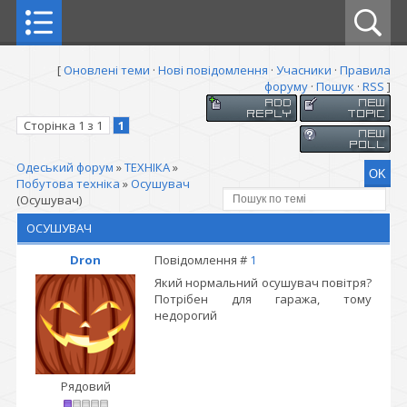
[
Оновлені теми
·
Нові повідомлення
·
Учасники
·
Правила
форуму
·
Пошук
·
RSS
]
Сторінка
1
з
1
1
Одеський форум
»
ТЕХНІКА
»
Побутова техніка
»
Осушувач
(Осушувач)
ОСУШУВАЧ
Dron
Повідомлення #
1
Який нормальний осушувач повітря?
Потрібен для гаража, тому
недорогий
Рядовий