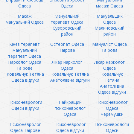
Одеса
Одеса
масаж Одеса
Масаж
Мануальний
Мануальщик
мануальний Одеса
терапевт Одеса
Одеса
Суворовський
Малиновський
район
район
Кінезітерапевт
Остеопат Одеса
Мануаліст Одеса
мануальний
Таїрове
Таїрова
терапевт Одеса
Нарколог Одеса
Лікар нарколог
Лікар нарколог
Таїрове
Одеса
Одеса
Ковальчук Тетяна
Ковальчук Тетяна
Ковальчук
Одеса відгуки
Анатоліївна відгуки
Тетяна
Анатоліївна
Одеса відгуки
Психоневрологи
Найкращий
Психоневролог
Одеси відгуки
психоневролог
Одеса
Одеса
Черемушки
Психоневролог
Психоневролог
Психоневрологи
Одеса Таїрове
Одеса відгуки
Одеси