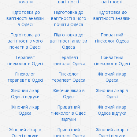
почати
вагітності
вагітності
Підготовка до
Підготовка до
Підготовка до
вагітності аналізи
вагітності з чого
вагітності аналізи
в Одесі
почати Одеса
Підготовка до
Підготовка до
Приватний
вагітності з чого
вагітності аналізи
гінеколог Одеса
почати в Одесі
Одеса
Терапевт
Терапевт
Приватний
гінеколог в Одесі
гінеколог Одеса
гінеколог в Одесі
Гінеколог
Гінеколог
Жіночий лікар
терапевт в Одесі
терапевт Одеса
Одеса
Жіночий лікар
Жіночий лікар в
Жіночий лікар в
Одеса відгуки
Одесі
Одесі
Жіночий лікар
Приватний
Жіночий лікар
Одеса
гінеколог в Одесі
Одеса відгуки
відгуки
Жіночий лікар в
Приватний
Жіночий лікар в
Одесі відгуки
гінеколог Одеса
Одесі відгуки