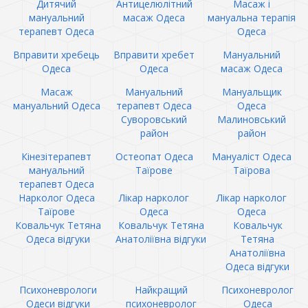
Дитячий
Антицелюлітний
Масаж і
мануальний
масаж Одеса
мануальна терапія
терапевт Одеса
Одеса
Вправити хребець
Вправити хребет
Мануальний
Одеса
Одеса
масаж Одеса
Масаж
Мануальний
Мануальщик
мануальний Одеса
терапевт Одеса
Одеса
Суворовський
Малиновський
район
район
Кінезітерапевт
Остеопат Одеса
Мануаліст Одеса
мануальний
Таїрове
Таїрова
терапевт Одеса
Нарколог Одеса
Лікар нарколог
Лікар нарколог
Таїрове
Одеса
Одеса
Ковальчук Тетяна
Ковальчук Тетяна
Ковальчук
Одеса відгуки
Анатоліївна відгуки
Тетяна
Анатоліївна
Одеса відгуки
Психоневрологи
Найкращий
Психоневролог
Одеси відгуки
психоневролог
Одеса