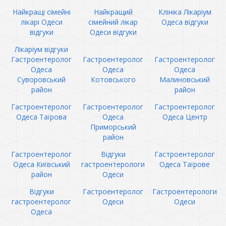
Найкращі сімейні
Найкращий
Клініка Лікаріум
лікарі Одеси
сімейний лікар
Одеса відгуки
відгуки
Одеси відгуки
Лікаріум відгуки
Гастроентеролог
Гастроентеролог
Гастроентеролог
Одеса
Одеса
Одеса
Суворовський
Котовського
Малиновський
район
район
Гастроентеролог
Гастроентеролог
Гастроентеролог
Одеса Таїрова
Одеса
Одеса Центр
Приморський
район
Гастроентеролог
Відгуки
Гастроентеролог
Одеса Київський
гастроентерологи
Одеса Таїрове
район
Одеси
Відгуки
Гастроентеролог
Гастроентерологи
гастроентеролог
Одеси
Одеси
Одеса