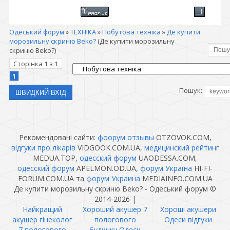
Одеський форум
»
ТЕХНІКА
»
Побутова техніка
»
Де купити
морозильну скриню Beko?
(Де купити морозильну
скриню Beko?)
Сторінка
1
з
1
1
Пошук:
Рекомендовані сайти:
фоорум отзывы
OTZOVOK.COM,
відгуки про лікарів
VIDGOOK.COM.UA,
медицинский рейтинг
MEDUA.TOP,
одесский форум
UAODESSA.COM,
одесский форум
APELMON.OD.UA,
форум Україна
HI-FI-
FORUM.COM.UA та
форум Украина
MEDIAINFO.COM.UA
Де купити морозильну скриню Beko? - Одеський форум ©
2014-2026
|
Найкращий
Хороший акушер 7
Хороші акушери
акушер гінеколог
пологового
Одеси відгуки
7 пологового
будинку Одеси