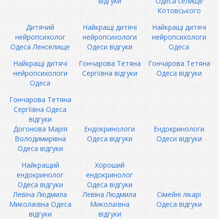
відгуки
Одеса селище
Котовського
Дитячий
Найкращі дитячі
Найкращі дитячі
нейропсихолог
нейропсихологи
нейропсихологи
Одеса Ленселище
Одеси відгуки
Одеса
Найкращі дитячі
Гончарова Тетяна
Гончарова Тетяна
нейропсихологи
Сергіївна відгуки
Одеса відгуки
Одеса
Гончарова Тетяна
Сергіївна Одеса
відгуки
Догонова Марія
Ендокринологи
Ендокринологи
Володимирівна
Одеса відгуки
Одеси відгуки
Одеса відгуки
Найкращий
Хороший
ендокринолог
ендокринолог
Одеса відгуки
Одеса відгуки
Левіна Людмила
Левіна Людмила
Сімейні лікарі
Миколаївна Одеса
Миколаївна
Одеса відгуки
відгуки
відгуки