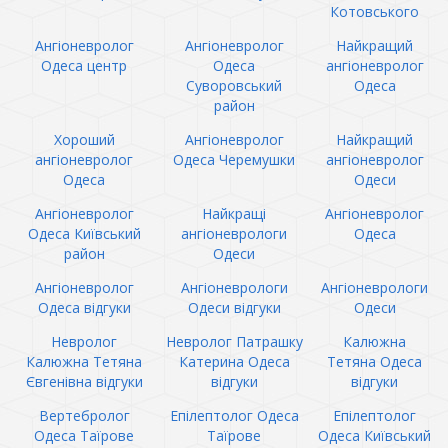
Котовського
Ангіоневролог
Ангіоневролог
Найкращий
Одеса центр
Одеса
ангіоневролог
Суворовський
Одеса
район
Хороший
Ангіоневролог
Найкращий
ангіоневролог
Одеса Черемушки
ангіоневролог
Одеса
Одеси
Ангіоневролог
Найкращі
Ангіоневролог
Одеса Київський
ангіоневрологи
Одеса
район
Одеси
Ангіоневролог
Ангіоневрологи
Ангіоневрологи
Одеса відгуки
Одеси відгуки
Одеси
Невролог
Невролог Патрашку
Калюжна
Калюжна Тетяна
Катерина Одеса
Тетяна Одеса
Євгенівна відгуки
відгуки
відгуки
Вертебролог
Епілептолог Одеса
Епілептолог
Одеса Таїрове
Таїрове
Одеса Київський