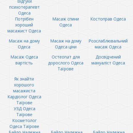
Відгуки
психотерапевт
Одеса
Потрібен
Масаж спини
Костоправ Одеса
хороший
Одеса
масажист Одеса
Масаж на дому
Масаж на дому
Розслаблювальний
Одеса
Одеса ціни
масаж Одеса
Масаж Одеса
Остеопат для
Досвідчений
вартість
дорослого Одеса
мануаліст Одеса
Таїрове
Як знайти
хорошого
масажиста
Кардіолог Одеса
Таїрове
УЗД Одеса
Таїрове
Косметолог
Одеса Таїрове
Байло Надежна
Байло Надежна
Байло Надежна