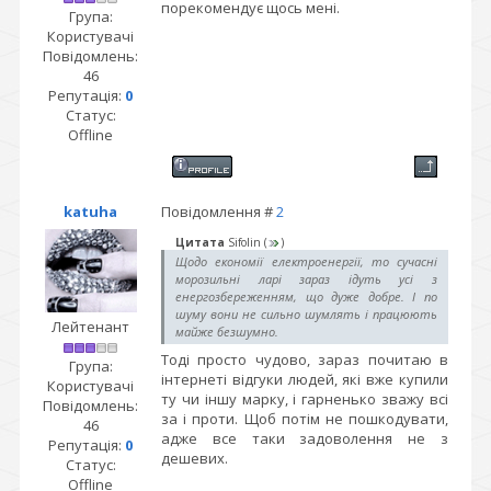
порекомендує щось мені.
Група:
Користувачі
Повідомлень:
46
Репутація:
0
Статус:
Offline
katuha
Повідомлення #
2
Цитата
Sifolin
(
)
Щодо економії електроенергії, то сучасні
морозильні ларі зараз ідуть усі з
енергозбереженням, що дуже добре. І по
шуму вони не сильно шумлять і працюють
Лейтенант
майже безшумно.
Тоді просто чудово, зараз почитаю в
Група:
інтернеті відгуки людей, які вже купили
Користувачі
ту чи іншу марку, і гарненько зважу всі
Повідомлень:
за і проти. Щоб потім не пошкодувати,
46
адже все таки задоволення не з
Репутація:
0
дешевих.
Статус:
Offline