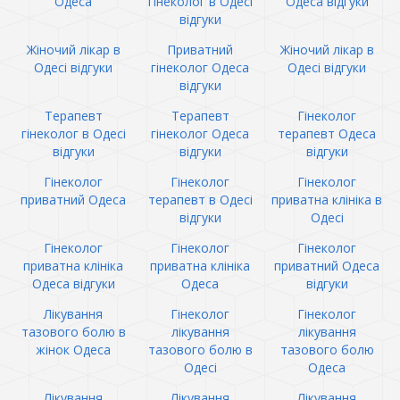
Одеса
гінеколог в Одесі
Одеса відгуки
відгуки
Жіночий лікар в
Приватний
Жіночий лікар в
Одесі відгуки
гінеколог Одеса
Одесі відгуки
відгуки
Терапевт
Терапевт
Гінеколог
гінеколог в Одесі
гінеколог Одеса
терапевт Одеса
відгуки
відгуки
відгуки
Гінеколог
Гінеколог
Гінеколог
приватний Одеса
терапевт в Одесі
приватна клініка в
відгуки
Одесі
Гінеколог
Гінеколог
Гінеколог
приватна клініка
приватна клініка
приватний Одеса
Одеса відгуки
Одеса
відгуки
Лікування
Гінеколог
Гінеколог
тазового болю в
лікування
лікування
жінок Одеса
тазового болю в
тазового болю
Одесі
Одеса
Лікування
Лікування
Лікування