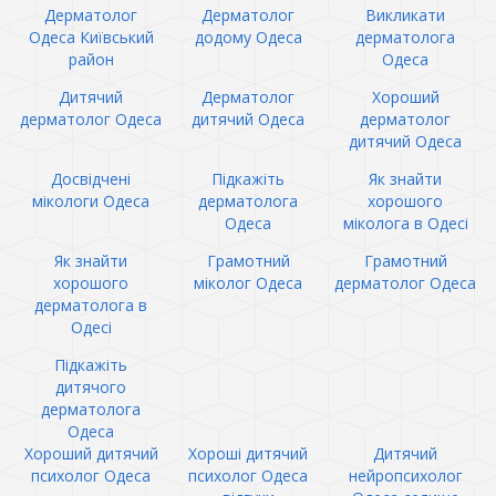
Дерматолог
Дерматолог
Викликати
Одеса Київський
додому Одеса
дерматолога
район
Одеса
Дитячий
Дерматолог
Хороший
дерматолог Одеса
дитячий Одеса
дерматолог
дитячий Одеса
Досвідчені
Підкажіть
Як знайти
мікологи Одеса
дерматолога
хорошого
Одеса
міколога в Одесі
Як знайти
Грамотний
Грамотний
хорошого
міколог Одеса
дерматолог Одеса
дерматолога в
Одесі
Підкажіть
дитячого
дерматолога
Одеса
Хороший дитячий
Хороші дитячий
Дитячий
психолог Одеса
психолог Одеса
нейропсихолог