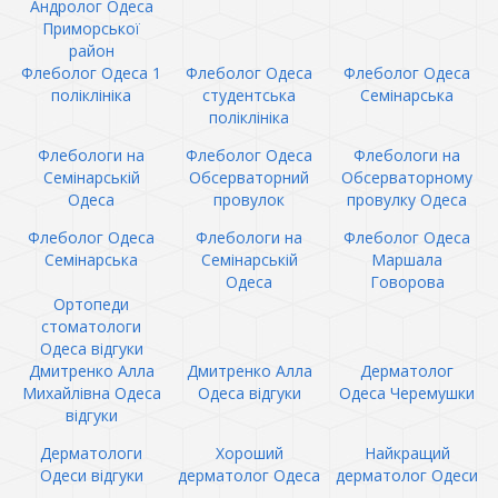
Андролог Одеса
Приморської
район
Флеболог Одеса 1
Флеболог Одеса
Флеболог Одеса
поліклініка
студентська
Семінарська
поліклініка
Флебологи на
Флеболог Одеса
Флебологи на
Семінарській
Обсерваторний
Обсерваторному
Одеса
провулок
провулку Одеса
Флеболог Одеса
Флебологи на
Флеболог Одеса
Семінарська
Семінарській
Маршала
Одеса
Говорова
Ортопеди
стоматологи
Одеса відгуки
Дмитренко Алла
Дмитренко Алла
Дерматолог
Михайлівна Одеса
Одеса відгуки
Одеса Черемушки
відгуки
Дерматологи
Хороший
Найкращий
Одеси відгуки
дерматолог Одеса
дерматолог Одеси