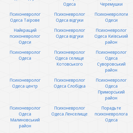
Одеса
Черемушки
Психоневролог
Психоневролог
Психоневрологи
Одеса Таїрове
Одеса відгуки
Одеси
Найкращий
Психоневролог
Психоневролог
психоневролог
Одеса відгуки
Одеса Київський
Одеси
район
Психоневролог
Психоневролог
Психоневролог
Одеса
Одеса селище
Одеса
Котовського
Суворовський
район
Психоневролог
Психоневролог
Психоневролог
Одеса центр
Одеса Слобідка
Одеса
Приморський
район
Психоневролог
Психоневролог
Порадьте
Одеса
Одеса Ленселище
психоневролога
Малиновський
Одеса
район