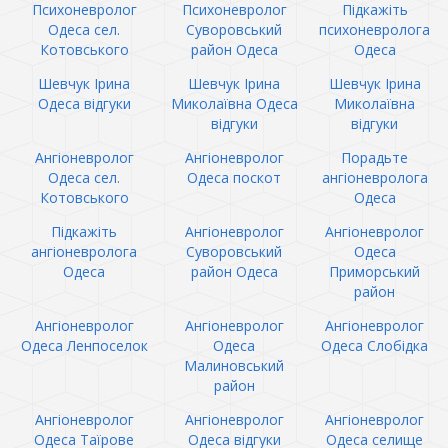
Психоневролог
Психоневролог
Підкажіть
Одеса сел.
Суворовський
психоневролога
Котовського
район Одеса
Одеса
Шевчук Ірина
Шевчук Ірина
Шевчук Ірина
Одеса відгуки
Миколаївна Одеса
Миколаївна
відгуки
відгуки
Ангіоневролог
Ангіоневролог
Порадьте
Одеса сел.
Одеса поскот
ангіоневролога
Котовського
Одеса
Підкажіть
Ангіоневролог
Ангіоневролог
ангіоневролога
Суворовський
Одеса
Одеса
район Одеса
Приморський
район
Ангіоневролог
Ангіоневролог
Ангіоневролог
Одеса Ленпоселок
Одеса
Одеса Слобідка
Малиновський
район
Ангіоневролог
Ангіоневролог
Ангіоневролог
Одеса Таїрове
Одеса відгуки
Одеса селище