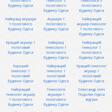
пологового
гінеколог 5
гінекологи 5
будинку Одеси
пологового
пологового
будинку Одеси
будинку Одеса
Найкращі акушери
Акушери 1
Найкращий
1 пологового
пологового
акушер-гінеколог
будинку Одеса
будинку Одеси
1 пологового
будинку Одеси
Кращий акушер 1
Найкращі
Найкращий
пологовий
гінекологи 1
гінеколог 1
будинок Одеса
пологового
пологового
будинку Одеса
будинку Одеси
Хороший
Найкращий
Кращий гінеколог
гінеколог 1
гінеколог 1
акушер 1
пологовий
пологовий
пологовий
будинок Одеси
будинок Одеса
будинок Одеса
Найкращий
Гінекологи
Олександр Ілліч
гінеколог акушер
акушери 1
Подолян Одеса
1 пологового
пологового
відгуки
будинку Одеси
будинку Одеси