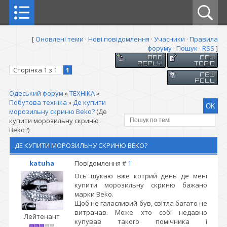
[
Оновлені теми
·
Нові повідомлення
·
Учасники
·
Правила
форуму
·
Пошук
·
RSS
]
Сторінка
1
з
1
1
Одеський форум
»
ТЕХНІКА
»
Побутова техніка
»
Де купити
морозильну скриню Beko?
(Де
купити морозильну скриню
Beko?)
ДЕ КУПИТИ МОРОЗИЛЬНУ СКРИНЮ BEKO?
katuha
Повідомлення #
1
Ось шукаю вже котрий день де мені
купити морозильну скриню бажано
марки Beko.
Щоб не галасливий був, світла багато не
витрачав. Може хто собі недавно
Лейтенант
купував такого помічника і