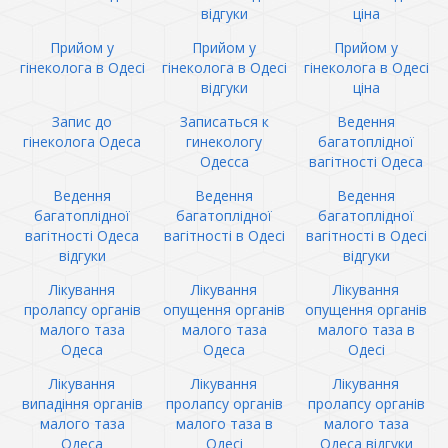
відгуки
ціна
Прийом у
Прийом у
Прийом у
гінеколога в Одесі
гінеколога в Одесі
гінеколога в Одесі
відгуки
ціна
Запис до
Записаться к
Ведення
гінеколога Одеса
гинекологу
багатоплідної
Одесса
вагітності Одеса
Ведення
Ведення
Ведення
багатоплідної
багатоплідної
багатоплідної
вагітності Одеса
вагітності в Одесі
вагітності в Одесі
відгуки
відгуки
Лікування
Лікування
Лікування
пролапсу органів
опущення органів
опущення органів
малого таза
малого таза
малого таза в
Одеса
Одеса
Одесі
Лікування
Лікування
Лікування
випадіння органів
пролапсу органів
пролапсу органів
малого таза
малого таза в
малого таза
Одеса
Одесі
Одеса відгуки