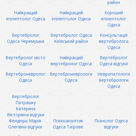
район
Найкращий
Найкращий
Хороший
епілептолог Одеса
епілептолог Одеси
епілептолог
Одеса
Вертебролог
Вертебролог Одеса
Консультація
Одеса Черемушки
Київський район
вертебролога
Одеса
Вертебролог місто
Найкращий
Вертебролог
Одеса
вертебролог Одеса
Одеса відгуки
Вертеброневролог
Вертеброневрологи
Невропатологи
Одеса
Одеса
вертебрологи
Одеса
Вертебролог
Патрашку
Катерина
Вікторівна відгуки
Фендюра Марія
Психоаналітик
Психолог Одеса
Олегівна відгуки
Одеса Таїрове
відгуки