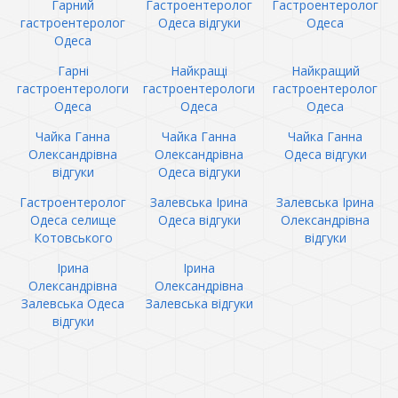
Гарний
Гастроентеролог
Гастроентеролог
гастроентеролог
Одеса відгуки
Одеса
Одеса
Гарні
Найкращі
Найкращий
гастроентерологи
гастроентерологи
гастроентеролог
Одеса
Одеса
Одеса
Чайка Ганна
Чайка Ганна
Чайка Ганна
Олександрівна
Олександрівна
Одеса відгуки
відгуки
Одеса відгуки
Гастроентеролог
Залевська Ірина
Залевська Ірина
Одеса селище
Одеса відгуки
Олександрівна
Котовського
відгуки
Ірина
Ірина
Олександрівна
Олександрівна
Залевська Одеса
Залевська відгуки
відгуки