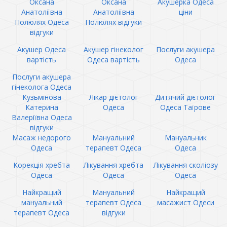
Оксана
Оксана
Акушерка Одеса
Анатоліївна
Анатоліївна
ціни
Полюлях Одеса
Полюлях відгуки
відгуки
Акушер Одеса
Акушер гінеколог
Послуги акушера
вартість
Одеса вартість
Одеса
Послуги акушера
гінеколога Одеса
Кузьмінова
Лікар дієтолог
Дитячий дієтолог
Катерина
Одеса
Одеса Таїрове
Валеріївна Одеса
відгуки
Масаж недорого
Мануальний
Мануальник
Одеса
терапевт Одеса
Одеса
Корекція хребта
Лікування хребта
Лікування сколіозу
Одеса
Одеса
Одеса
Найкращий
Мануальний
Найкращий
мануальний
терапевт Одеса
масажист Одеси
терапевт Одеса
відгуки