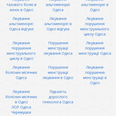
тазового болю в
альгоменореї
альгоменореї в
жінок в Одесі
Одеса
Одесі
Лікування
Лікування
Лікування
альгоменореї
альгоменореї в
порушення
Одеса відгуки
Одесі відгуки
менструального
циклу Одеса
Лікування
Порушення
Лікування
порушення
менструації
порушення
менструального
лікування Одеса
менструації Одеса
циклу в Одесі
Лікування
Порушення
Лікування
болісних місячних
менструації
порушення
Одеса
лікування в Одесі
менструації в
Одесі
Лікування
Підкажіть
болісних місячних
дорослого
в Одесі
гінеколога Одеса
ЛОР Одеса
Черемушки