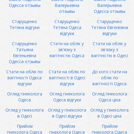
Одесса отзывы
Валерьевна
Валерьевна
отзывы
Одесса отзывы
Старущенко
Старущенко
Старущенко
Тетяна відгуки
Тетяна Одеса
Тетяна Євгеніївна
відгуки
відгуки
Старущенко
Стати на облік у
Стати на облік у
Татьяна
зв'язку з
зв'язку з
Евгеньевна
вагітністю Одеса
вагітністю в Одесі
Одесса отзывы
Стати на облік по
Стати на облік по
До кого стати на
вагітності Одеса
вагітності в Одесі
облік по
відгуки
відгуки
вагітності Одеса
Огляд гінеколога
Огляд гінеколога
Огляд гінеколога
Одеса
Одеса відгуки
Одеса ціна
Огляд у гінеколога
Огляд у гінеколога
Огляд у гінеколога
в Одесі
в Одесі відгуки
в Одесі ціна
Прийом
Прийом
Прийом
гінеколога Одеса
гінеколога Одеса
гінеколога Одеса