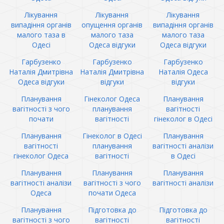
Лікування
Лікування
Лікування
випадіння органів
опущення органів
випадіння органів
малого таза в
малого таза
малого таза
Одесі
Одеса відгуки
Одеса відгуки
Гарбузенко
Гарбузенко
Гарбузенко
Наталія Дмитрівна
Наталія Дмитрівна
Наталія Одеса
Одеса відгуки
відгуки
відгуки
Планування
Гінеколог Одеса
Планування
вагітності з чого
планування
вагітності
почати
вагітності
гінеколог в Одесі
Планування
Гінеколог в Одесі
Планування
вагітності
планування
вагітності аналізи
гінеколог Одеса
вагітності
в Одесі
Планування
Планування
Планування
вагітності аналізи
вагітності з чого
вагітності аналізи
Одеса
почати Одеса
Планування
Підготовка до
Підготовка до
вагітності з чого
вагітності
вагітності