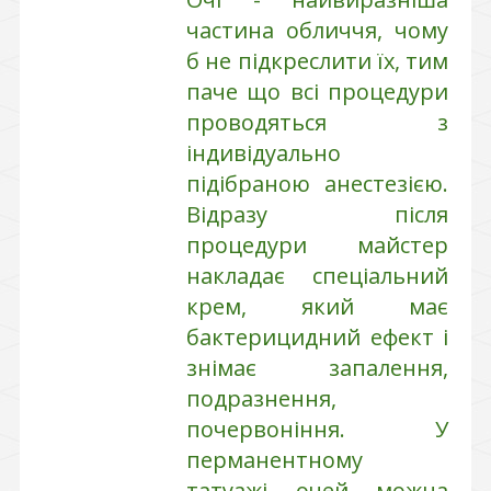
частина обличчя, чому
б не підкреслити їх, тим
паче що всі процедури
проводяться з
індивідуально
підібраною анестезією.
Відразу після
процедури майстер
накладає спеціальний
крем, який має
бактерицидний ефект і
знімає запалення,
подразнення,
почервоніння. У
перманентному
татуажі очей можна