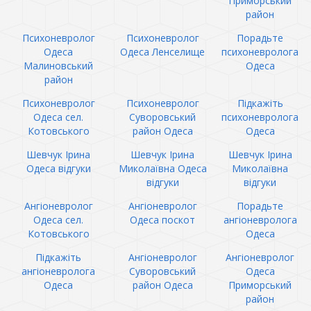
Приморський
район
Психоневролог
Психоневролог
Порадьте
Одеса
Одеса Ленселище
психоневролога
Малиновський
Одеса
район
Психоневролог
Психоневролог
Підкажіть
Одеса сел.
Суворовський
психоневролога
Котовського
район Одеса
Одеса
Шевчук Ірина
Шевчук Ірина
Шевчук Ірина
Одеса відгуки
Миколаївна Одеса
Миколаївна
відгуки
відгуки
Ангіоневролог
Ангіоневролог
Порадьте
Одеса сел.
Одеса поскот
ангіоневролога
Котовського
Одеса
Підкажіть
Ангіоневролог
Ангіоневролог
ангіоневролога
Суворовський
Одеса
Одеса
район Одеса
Приморський
район