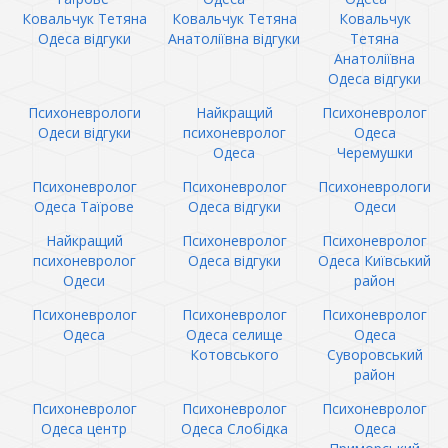
Ковальчук Тетяна
Ковальчук Тетяна
Ковальчук
Одеса відгуки
Анатоліївна відгуки
Тетяна
Анатоліївна
Одеса відгуки
Психоневрологи
Найкращий
Психоневролог
Одеси відгуки
психоневролог
Одеса
Одеса
Черемушки
Психоневролог
Психоневролог
Психоневрологи
Одеса Таїрове
Одеса відгуки
Одеси
Найкращий
Психоневролог
Психоневролог
психоневролог
Одеса відгуки
Одеса Київський
Одеси
район
Психоневролог
Психоневролог
Психоневролог
Одеса
Одеса селище
Одеса
Котовського
Суворовський
район
Психоневролог
Психоневролог
Психоневролог
Одеса центр
Одеса Слобідка
Одеса