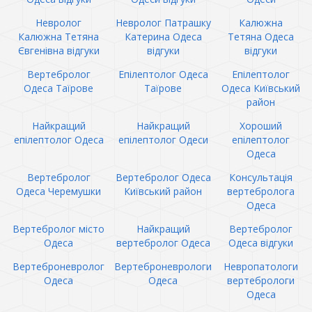
Невролог
Невролог Патрашку
Калюжна
Калюжна Тетяна
Катерина Одеса
Тетяна Одеса
Євгенівна відгуки
відгуки
відгуки
Вертебролог
Епілептолог Одеса
Епілептолог
Одеса Таїрове
Таїрове
Одеса Київський
район
Найкращий
Найкращий
Хороший
епілептолог Одеса
епілептолог Одеси
епілептолог
Одеса
Вертебролог
Вертебролог Одеса
Консультація
Одеса Черемушки
Київський район
вертебролога
Одеса
Вертебролог місто
Найкращий
Вертебролог
Одеса
вертебролог Одеса
Одеса відгуки
Вертеброневролог
Вертеброневрологи
Невропатологи
Одеса
Одеса
вертебрологи
Одеса