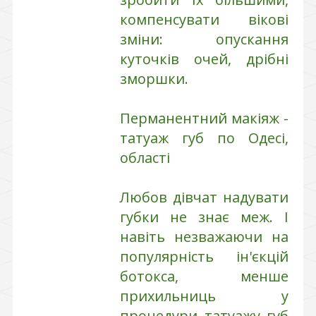
компенсувати вікові
зміни: опускання
куточків очей, дрібні
зморшки.
Перманентний макіяж -
татуаж губ по Одесі,
області
Любов дівчат надувати
губки не знає меж. І
навіть незважаючи на
популярність ін'єкцій
ботокса, менше
прихильниць у
процедури татуажу губ