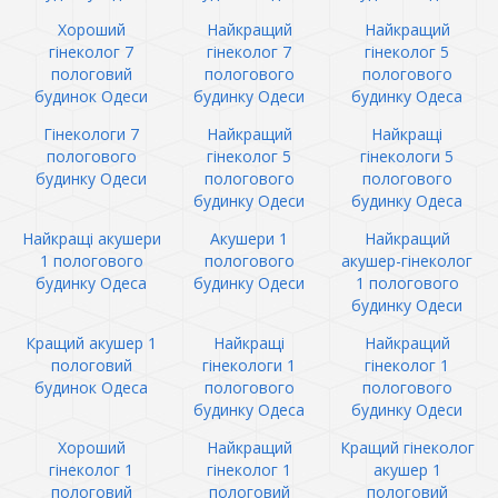
Хороший
Найкращий
Найкращий
гінеколог 7
гінеколог 7
гінеколог 5
пологовий
пологового
пологового
будинок Одеси
будинку Одеси
будинку Одеса
Гінекологи 7
Найкращий
Найкращі
пологового
гінеколог 5
гінекологи 5
будинку Одеси
пологового
пологового
будинку Одеси
будинку Одеса
Найкращі акушери
Акушери 1
Найкращий
1 пологового
пологового
акушер-гінеколог
будинку Одеса
будинку Одеси
1 пологового
будинку Одеси
Кращий акушер 1
Найкращі
Найкращий
пологовий
гінекологи 1
гінеколог 1
будинок Одеса
пологового
пологового
будинку Одеса
будинку Одеси
Хороший
Найкращий
Кращий гінеколог
гінеколог 1
гінеколог 1
акушер 1
пологовий
пологовий
пологовий