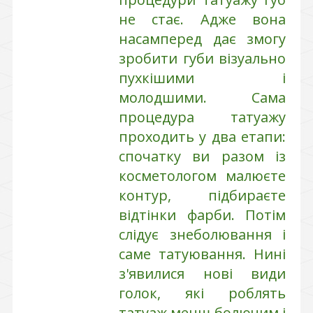
не стає. Адже вона
насамперед дає змогу
зробити губи візуально
пухкішими і
молодшими. Сама
процедура татуажу
проходить у два етапи:
спочатку ви разом із
косметологом малюєте
контур, підбираєте
відтінки фарби. Потім
слідує знеболювання і
саме татуювання. Нині
з'явилися нові види
голок, які роблять
татуаж менш болючим і