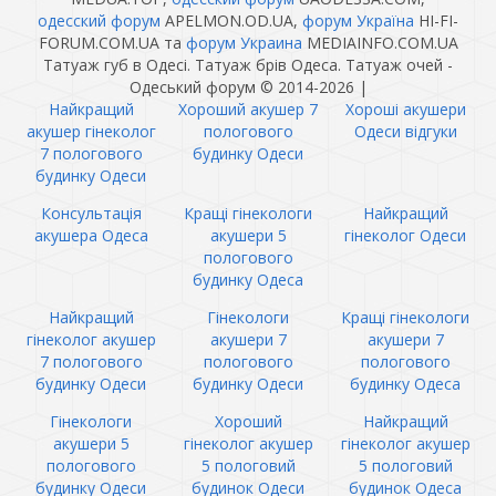
одесский форум
APELMON.OD.UA,
форум Україна
HI-FI-
FORUM.COM.UA та
форум Украина
MEDIAINFO.COM.UA
Татуаж губ в Одесі. Татуаж брів Одеса. Татуаж очей -
Одеський форум © 2014-2026
|
Найкращий
Хороший акушер 7
Хороші акушери
акушер гінеколог
пологового
Одеси відгуки
7 пологового
будинку Одеси
будинку Одеси
Консультація
Кращі гінекологи
Найкращий
акушера Одеса
акушери 5
гінеколог Одеси
пологового
будинку Одеса
Найкращий
Гінекологи
Кращі гінекологи
гінеколог акушер
акушери 7
акушери 7
7 пологового
пологового
пологового
будинку Одеси
будинку Одеси
будинку Одеса
Гінекологи
Хороший
Найкращий
акушери 5
гінеколог акушер
гінеколог акушер
пологового
5 пологовий
5 пологовий
будинку Одеси
будинок Одеси
будинок Одеса