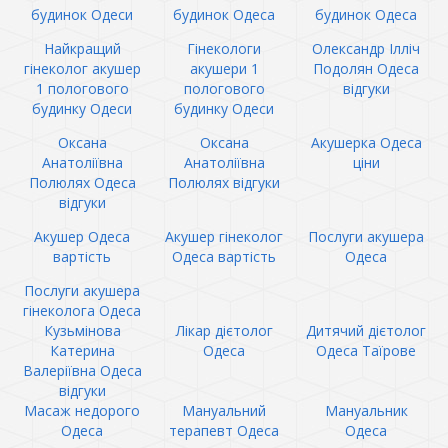
будинок Одеси
будинок Одеса
будинок Одеса
Найкращий
Гінекологи
Олександр Ілліч
гінеколог акушер
акушери 1
Подолян Одеса
1 пологового
пологового
відгуки
будинку Одеси
будинку Одеси
Оксана
Оксана
Акушерка Одеса
Анатоліївна
Анатоліївна
ціни
Полюлях Одеса
Полюлях відгуки
відгуки
Акушер Одеса
Акушер гінеколог
Послуги акушера
вартість
Одеса вартість
Одеса
Послуги акушера
гінеколога Одеса
Кузьмінова
Лікар дієтолог
Дитячий дієтолог
Катерина
Одеса
Одеса Таїрове
Валеріївна Одеса
відгуки
Масаж недорого
Мануальний
Мануальник
Одеса
терапевт Одеса
Одеса