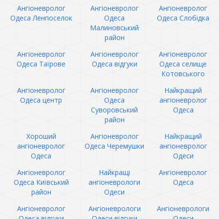
Ангіоневролог
Ангіоневролог
Ангіоневролог
Одеса Ленпоселок
Одеса
Одеса Слобідка
Малиновський
район
Ангіоневролог
Ангіоневролог
Ангіоневролог
Одеса Таїрове
Одеса відгуки
Одеса селище
Котовського
Ангіоневролог
Ангіоневролог
Найкращий
Одеса центр
Одеса
ангіоневролог
Суворовський
Одеса
район
Хороший
Ангіоневролог
Найкращий
ангіоневролог
Одеса Черемушки
ангіоневролог
Одеса
Одеси
Ангіоневролог
Найкращі
Ангіоневролог
Одеса Київський
ангіоневрологи
Одеса
район
Одеси
Ангіоневролог
Ангіоневрологи
Ангіоневрологи
Одеса відгуки
Одеси відгуки
Одеси