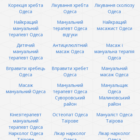
Корекція хребта
Лікування хребта
Лікування сколіозу
Одеса
Одеса
Одеса
Найкращий
Мануальний
Найкращий
мануальний
терапевт Одеса
масажист Одеси
терапевт Одеса
відгуки
Дитячий
Антицелюлітний
Масаж і
мануальний
масаж Одеса
мануальна терапія
терапевт Одеса
Одеса
Вправити хребець
Вправити хребет
Мануальний
Одеса
Одеса
масаж Одеса
Масаж
Мануальний
Мануальщик
мануальний Одеса
терапевт Одеса
Одеса
Суворовський
Малиновський
район
район
Кінезітерапевт
Остеопат Одеса
Мануаліст Одеса
мануальний
Таїрове
Таїрова
терапевт Одеса
Нарколог Одеса
Лікар нарколог
Лікар нарколог
Таїрове
Одеса
Одеса