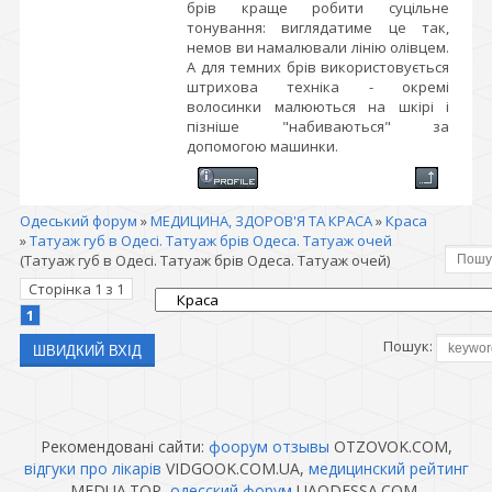
брів краще робити суцільне
тонування: виглядатиме це так,
немов ви намалювали лінію олівцем.
А для темних брів використовується
штрихова техніка - окремі
волосинки малюються на шкірі і
пізніше "набиваються" за
допомогою машинки.
Одеський форум
»
МЕДИЦИНА, ЗДОРОВ'Я ТА КРАСА
»
Краса
»
Татуаж губ в Одесі. Татуаж брів Одеса. Татуаж очей
(Татуаж губ в Одесі. Татуаж брів Одеса. Татуаж очей)
Сторінка
1
з
1
1
Пошук:
Рекомендовані сайти:
фоорум отзывы
OTZOVOK.COM,
відгуки про лікарів
VIDGOOK.COM.UA,
медицинский рейтинг
MEDUA.TOP,
одесский форум
UAODESSA.COM,