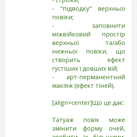
- "підводку" верхньої
повіки;
- заповнити
міжвійковий простір
верхньої та/або
нижньої повіки, що
створить ефект
густіших і довших вій;
- арт-перманентний
макіяж (ефект тіней).
[align=center]Що це дає:
Татуаж повік може
змінити форму очей,
зробити їх більшими,