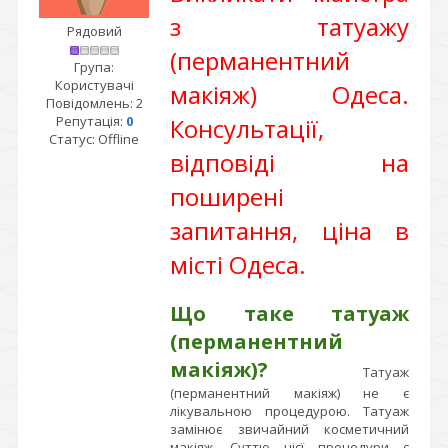
з татуажу
Рядовий
(перманентний
Група:
Користувачі
макіяж) Одеса.
Повідомлень:
2
Репутація:
0
Консультації,
Статус:
Offline
відповіді на
поширені
запитання, ціна в
місті Одеса.
Що таке татуаж
(перманентний
макіяж)?
Татуаж
(перманентний макіяж) не є
лікувальною процедурою. Татуаж
замінює звичайний косметичний
макіяж. Суттю цієї процедури є