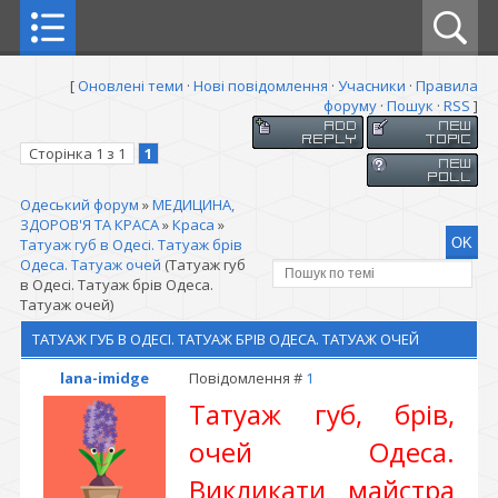
[
Оновлені теми
·
Нові повідомлення
·
Учасники
·
Правила
форуму
·
Пошук
·
RSS
]
Сторінка
1
з
1
1
Одеський форум
»
МЕДИЦИНА,
ЗДОРОВ'Я ТА КРАСА
»
Краса
»
Татуаж губ в Одесі. Татуаж брів
Одеса. Татуаж очей
(Татуаж губ
в Одесі. Татуаж брів Одеса.
Татуаж очей)
ТАТУАЖ ГУБ В ОДЕСІ. ТАТУАЖ БРІВ ОДЕСА. ТАТУАЖ ОЧЕЙ
lana-imidge
Повідомлення #
1
Татуаж губ, брів,
очей Одеса.
Викликати майстра