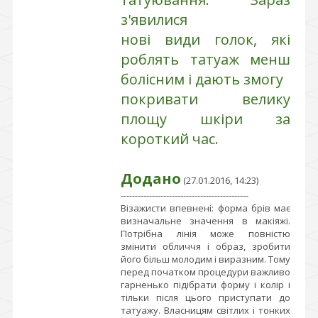
з'явилися
нові види голок, які
роблять татуаж менш
болісним і дають змогу
покривати велику
площу шкіри за
короткий час.
Додано
(27.01.2016, 14:23)
---------------------------------------------
Візажисти впевнені: форма брів має
визначальне значення в макіяжі.
Потрібна лінія може повністю
змінити обличчя і образ, зробити
його більш молодим і виразним. Тому
перед початком процедури важливо
гарненько підібрати форму і колір і
тільки після цього приступати до
татуажу. Власницям світлих і тонких