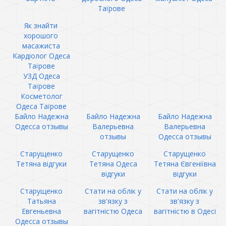
Таїрове
Як знайти
хорошого
масажиста
Кардіолог Одеса
Таїрове
УЗД Одеса
Таїрове
Косметолог
Одеса Таїрове
Байло Надежна
Байло Надежна
Байло Надежна
Одесса отзывы
Валерьевна
Валерьевна
отзывы
Одесса отзывы
Старущенко
Старущенко
Старущенко
Тетяна відгуки
Тетяна Одеса
Тетяна Євгеніївна
відгуки
відгуки
Старущенко
Стати на облік у
Стати на облік у
Татьяна
зв'язку з
зв'язку з
Евгеньевна
вагітністю Одеса
вагітністю в Одесі
Одесса отзывы