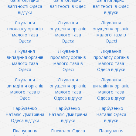
багатоплідної
багатоплідної
багатоплідної
вагітності Одеса
вагітності в Одесі
вагітності в Одесі
відгуки
відгуки
Лікування
Лікування
Лікування
пролапсу органів
опущення органів
опущення органів
малого таза
малого таза
малого таза в
Одеса
Одеса
Одесі
Лікування
Лікування
Лікування
випадіння органів
пролапсу органів
пролапсу органів
малого таза
малого таза в
малого таза
Одеса
Одесі
Одеса відгуки
Лікування
Лікування
Лікування
випадіння органів
опущення органів
випадіння органів
малого таза в
малого таза
малого таза
Одесі
Одеса відгуки
Одеса відгуки
Гарбузенко
Гарбузенко
Гарбузенко
Наталія Дмитрівна
Наталія Дмитрівна
Наталія Одеса
Одеса відгуки
відгуки
відгуки
Планування
Гінеколог Одеса
Планування