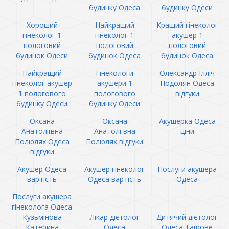
будинку Одеса
будинку Одеси
Хороший
Найкращий
Кращий гінеколог
гінеколог 1
гінеколог 1
акушер 1
пологовий
пологовий
пологовий
будинок Одеси
будинок Одеса
будинок Одеса
Найкращий
Гінекологи
Олександр Ілліч
гінеколог акушер
акушери 1
Подолян Одеса
1 пологового
пологового
відгуки
будинку Одеси
будинку Одеси
Оксана
Оксана
Акушерка Одеса
Анатоліївна
Анатоліївна
ціни
Полюлях Одеса
Полюлях відгуки
відгуки
Акушер Одеса
Акушер гінеколог
Послуги акушера
вартість
Одеса вартість
Одеса
Послуги акушера
гінеколога Одеса
Кузьмінова
Лікар дієтолог
Дитячий дієтолог
Катерина
Одеса
Одеса Таїрове