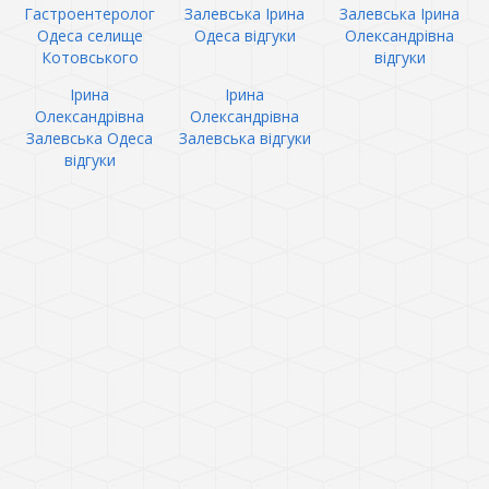
Гастроентеролог
Залевська Ірина
Залевська Ірина
Одеса селище
Одеса відгуки
Олександрівна
Котовського
відгуки
Ірина
Ірина
Олександрівна
Олександрівна
Залевська Одеса
Залевська відгуки
відгуки