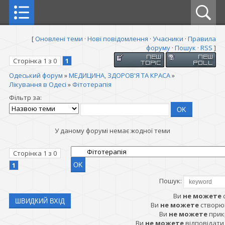
[
Оновлені теми
·
Нові повідомлення
·
Учасники
·
Правила
форуму
·
Пошук
·
RSS
]
Сторінка
1
з
0
1
Одеський форум
»
МЕДИЦИНА, ЗДОРОВ'Я ТА КРАСА
»
Лікування в Одесі
»
Фітотерапія
Фільтр за:
У даному форумі немає жодної теми
Сторінка
1
з
0
1
Пошук:
Ви
не можете
Ви
не можете
створю
Ви
не можете
прик
Ви
не можете
відповідати