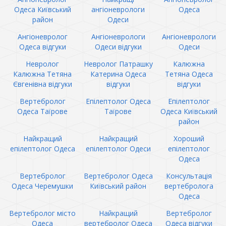
Одеса Київський
ангіоневрологи
Одеса
район
Одеси
Ангіоневролог
Ангіоневрологи
Ангіоневрологи
Одеса відгуки
Одеси відгуки
Одеси
Невролог
Невролог Патрашку
Калюжна
Калюжна Тетяна
Катерина Одеса
Тетяна Одеса
Євгенівна відгуки
відгуки
відгуки
Вертебролог
Епілептолог Одеса
Епілептолог
Одеса Таїрове
Таїрове
Одеса Київський
район
Найкращий
Найкращий
Хороший
епілептолог Одеса
епілептолог Одеси
епілептолог
Одеса
Вертебролог
Вертебролог Одеса
Консультація
Одеса Черемушки
Київський район
вертебролога
Одеса
Вертебролог місто
Найкращий
Вертебролог
Одеса
вертебролог Одеса
Одеса відгуки