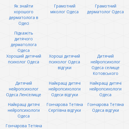
Як знайти
Грамотний
Грамотний
хорошого
міколог Одеса
дерматолог Одеса
дерматолога в
Одесі
Підкажіть
дитячого
дерматолога
Одеса
Хороший дитячий
Хороші дитячий
Дитячий
психолог Одеса
психолог Одеса
нейропсихолог
відгуки
Одеса селище
Котовського
Дитячий
Найкращі дитячі
Найкращі дитячі
нейропсихолог
нейропсихологи
нейропсихологи
Одеса Ленселище
Одеси відгуки
Одеса
Найкращі дитячі
Гончарова Тетяна
Гончарова Тетяна
нейропсихологи
Сергіївна відгуки
Одеса відгуки
Одеса
Гончарова Тетяна