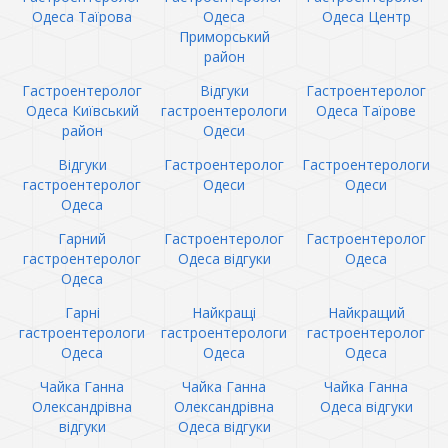
Одеса Таїрова
Одеса
Одеса Центр
Приморський
район
Гастроентеролог
Відгуки
Гастроентеролог
Одеса Київський
гастроентерологи
Одеса Таїрове
район
Одеси
Відгуки
Гастроентеролог
Гастроентерологи
гастроентеролог
Одеси
Одеси
Одеса
Гарний
Гастроентеролог
Гастроентеролог
гастроентеролог
Одеса відгуки
Одеса
Одеса
Гарні
Найкращі
Найкращий
гастроентерологи
гастроентерологи
гастроентеролог
Одеса
Одеса
Одеса
Чайка Ганна
Чайка Ганна
Чайка Ганна
Олександрівна
Олександрівна
Одеса відгуки
відгуки
Одеса відгуки