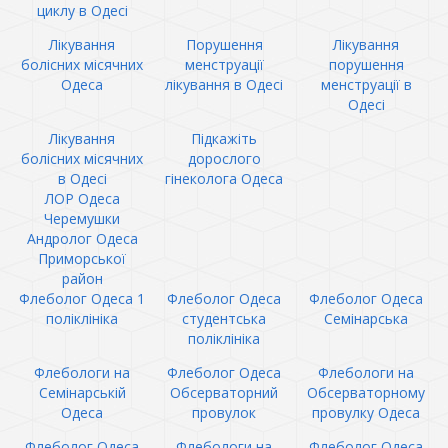
циклу в Одесі
Лікування
Порушення
Лікування
болісних місячних
менструації
порушення
Одеса
лікування в Одесі
менструації в
Одесі
Лікування
Підкажіть
болісних місячних
дорослого
в Одесі
гінеколога Одеса
ЛОР Одеса
Черемушки
Андролог Одеса
Приморської
район
Флеболог Одеса 1
Флеболог Одеса
Флеболог Одеса
поліклініка
студентська
Семінарська
поліклініка
Флебологи на
Флеболог Одеса
Флебологи на
Семінарській
Обсерваторний
Обсерваторному
Одеса
провулок
провулку Одеса
Флеболог Одеса
Флебологи на
Флеболог Одеса