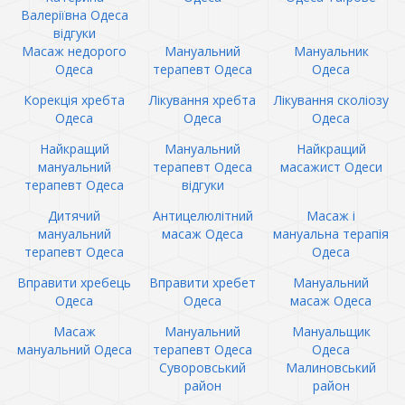
Валеріївна Одеса
відгуки
Масаж недорого
Мануальний
Мануальник
Одеса
терапевт Одеса
Одеса
Корекція хребта
Лікування хребта
Лікування сколіозу
Одеса
Одеса
Одеса
Найкращий
Мануальний
Найкращий
мануальний
терапевт Одеса
масажист Одеси
терапевт Одеса
відгуки
Дитячий
Антицелюлітний
Масаж і
мануальний
масаж Одеса
мануальна терапія
терапевт Одеса
Одеса
Вправити хребець
Вправити хребет
Мануальний
Одеса
Одеса
масаж Одеса
Масаж
Мануальний
Мануальщик
мануальний Одеса
терапевт Одеса
Одеса
Суворовський
Малиновський
район
район