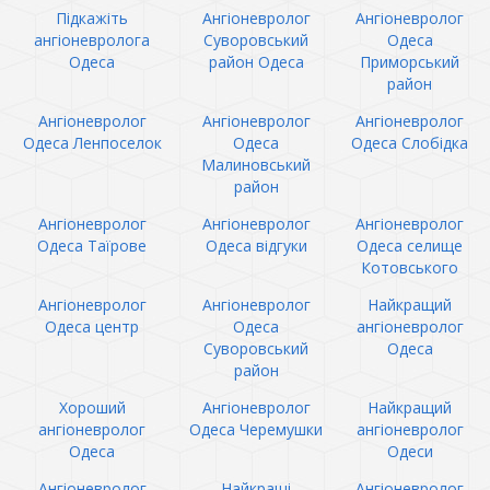
Підкажіть
Ангіоневролог
Ангіоневролог
ангіоневролога
Суворовський
Одеса
Одеса
район Одеса
Приморський
район
Ангіоневролог
Ангіоневролог
Ангіоневролог
Одеса Ленпоселок
Одеса
Одеса Слобідка
Малиновський
район
Ангіоневролог
Ангіоневролог
Ангіоневролог
Одеса Таїрове
Одеса відгуки
Одеса селище
Котовського
Ангіоневролог
Ангіоневролог
Найкращий
Одеса центр
Одеса
ангіоневролог
Суворовський
Одеса
район
Хороший
Ангіоневролог
Найкращий
ангіоневролог
Одеса Черемушки
ангіоневролог
Одеса
Одеси
Ангіоневролог
Найкращі
Ангіоневролог