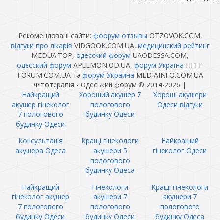
Рекомендовані сайти:
фоорум отзывы
OTZOVOK.COM,
відгуки про лікарів
VIDGOOK.COM.UA,
медицинский рейтинг
MEDUA.TOP,
одесский форум
UAODESSA.COM,
одесский форум
APELMON.OD.UA,
форум Україна
HI-FI-
FORUM.COM.UA та
форум Украина
MEDIAINFO.COM.UA
Фітотерапія - Одеський форум © 2014-2026
|
Найкращий
Хороший акушер 7
Хороші акушери
акушер гінеколог
пологового
Одеси відгуки
7 пологового
будинку Одеси
будинку Одеси
Консультація
Кращі гінекологи
Найкращий
акушера Одеса
акушери 5
гінеколог Одеси
пологового
будинку Одеса
Найкращий
Гінекологи
Кращі гінекологи
гінеколог акушер
акушери 7
акушери 7
7 пологового
пологового
пологового
будинку Одеси
будинку Одеси
будинку Одеса