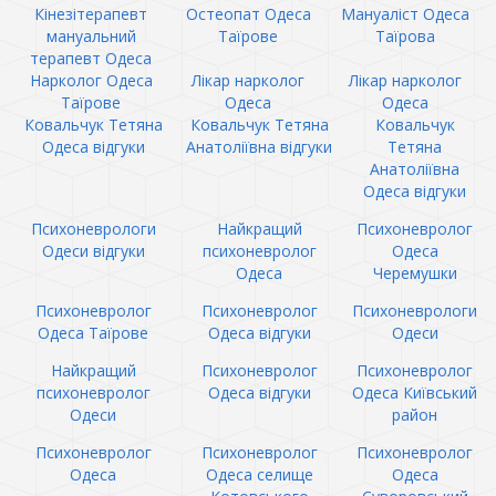
Кінезітерапевт
Остеопат Одеса
Мануаліст Одеса
мануальний
Таїрове
Таїрова
терапевт Одеса
Нарколог Одеса
Лікар нарколог
Лікар нарколог
Таїрове
Одеса
Одеса
Ковальчук Тетяна
Ковальчук Тетяна
Ковальчук
Одеса відгуки
Анатоліївна відгуки
Тетяна
Анатоліївна
Одеса відгуки
Психоневрологи
Найкращий
Психоневролог
Одеси відгуки
психоневролог
Одеса
Одеса
Черемушки
Психоневролог
Психоневролог
Психоневрологи
Одеса Таїрове
Одеса відгуки
Одеси
Найкращий
Психоневролог
Психоневролог
психоневролог
Одеса відгуки
Одеса Київський
Одеси
район
Психоневролог
Психоневролог
Психоневролог
Одеса
Одеса селище
Одеса