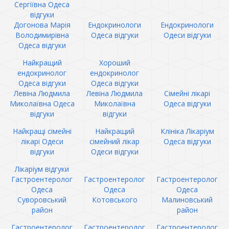
Сергіївна Одеса
відгуки
Догонова Марія
Ендокринологи
Ендокринологи
Володимирівна
Одеса відгуки
Одеси відгуки
Одеса відгуки
Найкращий
Хороший
ендокринолог
ендокринолог
Одеса відгуки
Одеса відгуки
Левіна Людмила
Левіна Людмила
Сімейні лікарі
Миколаївна Одеса
Миколаївна
Одеса відгуки
відгуки
відгуки
Найкращі сімейні
Найкращий
Клініка Лікаріум
лікарі Одеси
сімейний лікар
Одеса відгуки
відгуки
Одеси відгуки
Лікаріум відгуки
Гастроентеролог
Гастроентеролог
Гастроентеролог
Одеса
Одеса
Одеса
Суворовський
Котовського
Малиновський
район
район
Гастроентеролог
Гастроентеролог
Гастроентеролог