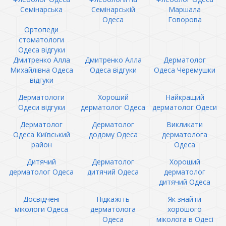
Семінарська
Семінарській
Маршала
Одеса
Говорова
Ортопеди
стоматологи
Одеса відгуки
Дмитренко Алла
Дмитренко Алла
Дерматолог
Михайлівна Одеса
Одеса відгуки
Одеса Черемушки
відгуки
Дерматологи
Хороший
Найкращий
Одеси відгуки
дерматолог Одеса
дерматолог Одеси
Дерматолог
Дерматолог
Викликати
Одеса Київський
додому Одеса
дерматолога
район
Одеса
Дитячий
Дерматолог
Хороший
дерматолог Одеса
дитячий Одеса
дерматолог
дитячий Одеса
Досвідчені
Підкажіть
Як знайти
мікологи Одеса
дерматолога
хорошого
Одеса
міколога в Одесі