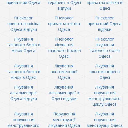
приватний Одеса
терапевт в Одесі
приватна клініка в
відгуки
Одесі
Гінеколог
Гінеколог
Гінеколог
приватна клініка
приватна клініка
приватний Одеса
Одеса відгуки
Одеса
відгуки
Лікування
Гінеколог
Гінеколог
тазового болю в
лікування
лікування
жінок Одеса
тазового болю в
тазового болю
Одесі
Одеса
Лікування
Лікування
Лікування
тазового болю в
альгоменореї
альгоменореї в
жінок в Одесі
Одеса
Одесі
Лікування
Лікування
Лікування
альгоменореї
альгоменореї в
порушення
Одеса відгуки
Одесі відгуки
менструального
циклу Одеса
Лікування
Порушення
Лікування
порушення
менструації
порушення
менструального
лікування Одеса
менструації Одеса