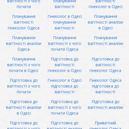
вагітності з чого
планування
вагітності
почати
вагітності
гінеколог в Одесі
Планування
Гінеколог в Одесі
Планування
вагітності
планування
вагітності аналізи
гінеколог Одеса
вагітності
в Одесі
Планування
Планування
Планування
вагітності аналізи
вагітності з чого
вагітності аналізи
Одеса
почати Одеса
Планування
Підготовка до
Підготовка до
вагітності з чого
вагітності
вагітності
почати в Одесі
гінеколог в Одесі
гінеколог Одеса
Підготовка до
Гінеколог в Одесі
Гінеколог Одеса
вагітності з чого
підготовка до
підготовка до
почати
вагітності
вагітності
Підготовка до
Підготовка до
Підготовка до
вагітності аналізи
вагітності з чого
вагітності аналізи
в Одесі
почати Одеса
Підготовка до
Підготовка до
Приватний
вагітності з чого
вагітності аналізи
гінеколог Одеса