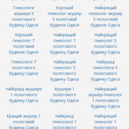
Гінекологи
Хороший
Найкращий
акушери 5
гінеколог акушер
гінеколог акушер
пологового
5 пологовий
5 пологовий
будинку Одеси
будинок Одеси
будинок Одеса
Хороший
Найкращий
Найкращий
гінеколог 7
гінеколог 7
гінеколог 5
пологовий
пологового
пологового
будинок Одеси
будинку Одеси
будинку Одеса
Гінекологи 7
Найкращий
Найкращі
пологового
гінеколог 5
гінекологи 5
будинку Одеси
пологового
пологового
будинку Одеси
будинку Одеса
Найкращі акушери
Акушери 1
Найкращий
1 пологового
пологового
акушер-гінеколог
будинку Одеса
будинку Одеси
1 пологового
будинку Одеси
Кращий акушер 1
Найкращі
Найкращий
пологовий
гінекологи 1
гінеколог 1
будинок Одеса
пологового
пологового