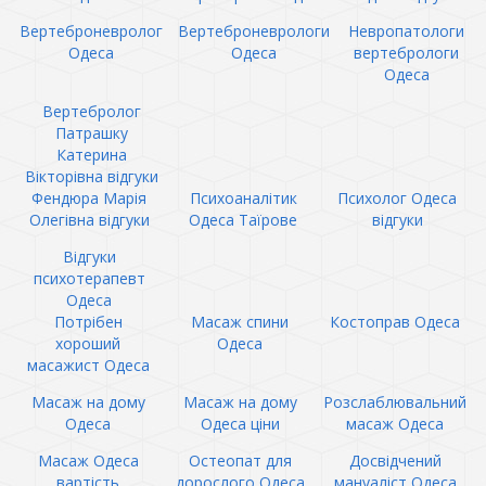
Вертеброневролог
Вертеброневрологи
Невропатологи
Одеса
Одеса
вертебрологи
Одеса
Вертебролог
Патрашку
Катерина
Вікторівна відгуки
Фендюра Марія
Психоаналітик
Психолог Одеса
Олегівна відгуки
Одеса Таїрове
відгуки
Відгуки
психотерапевт
Одеса
Потрібен
Масаж спини
Костоправ Одеса
хороший
Одеса
масажист Одеса
Масаж на дому
Масаж на дому
Розслаблювальний
Одеса
Одеса ціни
масаж Одеса
Масаж Одеса
Остеопат для
Досвідчений
вартість
дорослого Одеса
мануаліст Одеса