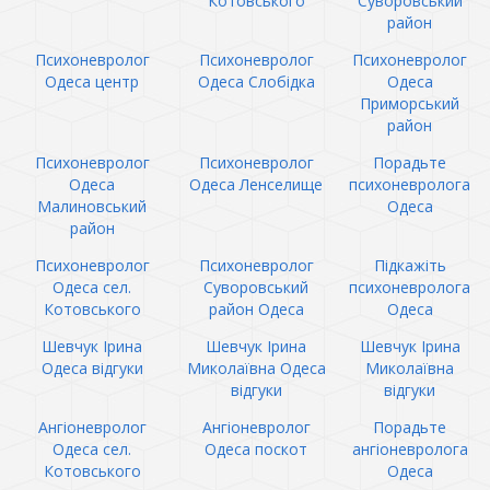
Котовського
Суворовський
район
Психоневролог
Психоневролог
Психоневролог
Одеса центр
Одеса Слобідка
Одеса
Приморський
район
Психоневролог
Психоневролог
Порадьте
Одеса
Одеса Ленселище
психоневролога
Малиновський
Одеса
район
Психоневролог
Психоневролог
Підкажіть
Одеса сел.
Суворовський
психоневролога
Котовського
район Одеса
Одеса
Шевчук Ірина
Шевчук Ірина
Шевчук Ірина
Одеса відгуки
Миколаївна Одеса
Миколаївна
відгуки
відгуки
Ангіоневролог
Ангіоневролог
Порадьте
Одеса сел.
Одеса поскот
ангіоневролога
Котовського
Одеса