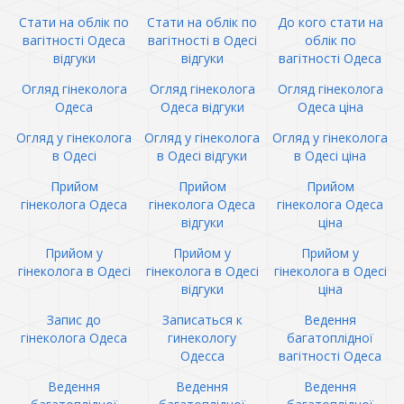
Стати на облік по
Стати на облік по
До кого стати на
вагітності Одеса
вагітності в Одесі
облік по
відгуки
відгуки
вагітності Одеса
Огляд гінеколога
Огляд гінеколога
Огляд гінеколога
Одеса
Одеса відгуки
Одеса ціна
Огляд у гінеколога
Огляд у гінеколога
Огляд у гінеколога
в Одесі
в Одесі відгуки
в Одесі ціна
Прийом
Прийом
Прийом
гінеколога Одеса
гінеколога Одеса
гінеколога Одеса
відгуки
ціна
Прийом у
Прийом у
Прийом у
гінеколога в Одесі
гінеколога в Одесі
гінеколога в Одесі
відгуки
ціна
Запис до
Записаться к
Ведення
гінеколога Одеса
гинекологу
багатоплідної
Одесса
вагітності Одеса
Ведення
Ведення
Ведення