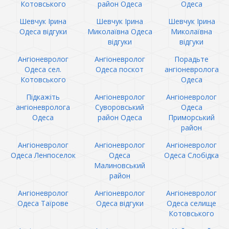
Котовського
район Одеса
Одеса
Шевчук Ірина
Шевчук Ірина
Шевчук Ірина
Одеса відгуки
Миколаївна Одеса
Миколаївна
відгуки
відгуки
Ангіоневролог
Ангіоневролог
Порадьте
Одеса сел.
Одеса поскот
ангіоневролога
Котовського
Одеса
Підкажіть
Ангіоневролог
Ангіоневролог
ангіоневролога
Суворовський
Одеса
Одеса
район Одеса
Приморський
район
Ангіоневролог
Ангіоневролог
Ангіоневролог
Одеса Ленпоселок
Одеса
Одеса Слобідка
Малиновський
район
Ангіоневролог
Ангіоневролог
Ангіоневролог
Одеса Таїрове
Одеса відгуки
Одеса селище
Котовського