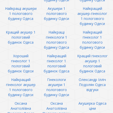
Найкращі акушери
Акушери 1
Найкращий
1 пологового
пологового
акушер-гінеколог
будинку Одеса
будинку Одеси
1 пологового
будинку Одеси
Кращий акушер 1
Найкращі
Найкращий
пологовий
гінекологи 1
гінеколог 1
будинок Одеса
пологового
пологового
будинку Одеса
будинку Одеси
Хороший
Найкращий
Кращий гінеколог
гінеколог 1
гінеколог 1
акушер 1
пологовий
пологовий
пологовий
будинок Одеси
будинок Одеса
будинок Одеса
Найкращий
Гінекологи
Олександр Ілліч
гінеколог акушер
акушери 1
Подолян Одеса
1 пологового
пологового
відгуки
будинку Одеси
будинку Одеси
Оксана
Оксана
Акушерка Одеса
Анатоліївна
Анатоліївна
ціни