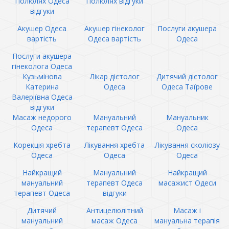
Полюлях Одеса
Полюлях відгуки
відгуки
Акушер Одеса
Акушер гінеколог
Послуги акушера
вартість
Одеса вартість
Одеса
Послуги акушера
гінеколога Одеса
Кузьмінова
Лікар дієтолог
Дитячий дієтолог
Катерина
Одеса
Одеса Таїрове
Валеріївна Одеса
відгуки
Масаж недорого
Мануальний
Мануальник
Одеса
терапевт Одеса
Одеса
Корекція хребта
Лікування хребта
Лікування сколіозу
Одеса
Одеса
Одеса
Найкращий
Мануальний
Найкращий
мануальний
терапевт Одеса
масажист Одеси
терапевт Одеса
відгуки
Дитячий
Антицелюлітний
Масаж і
мануальний
масаж Одеса
мануальна терапія