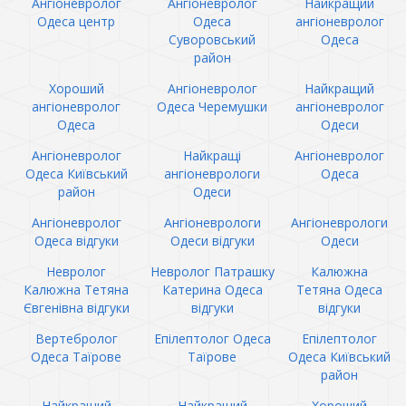
Ангіоневролог
Ангіоневролог
Найкращий
Одеса центр
Одеса
ангіоневролог
Суворовський
Одеса
район
Хороший
Ангіоневролог
Найкращий
ангіоневролог
Одеса Черемушки
ангіоневролог
Одеса
Одеси
Ангіоневролог
Найкращі
Ангіоневролог
Одеса Київський
ангіоневрологи
Одеса
район
Одеси
Ангіоневролог
Ангіоневрологи
Ангіоневрологи
Одеса відгуки
Одеси відгуки
Одеси
Невролог
Невролог Патрашку
Калюжна
Калюжна Тетяна
Катерина Одеса
Тетяна Одеса
Євгенівна відгуки
відгуки
відгуки
Вертебролог
Епілептолог Одеса
Епілептолог
Одеса Таїрове
Таїрове
Одеса Київський
район
Найкращий
Найкращий
Хороший