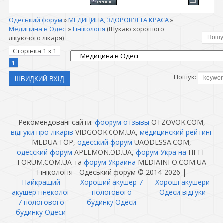
Одеський форум
»
МЕДИЦИНА, ЗДОРОВ'Я ТА КРАСА
»
Медицина в Одесі
»
Гінікологія
(Шукаю хорошого
лікуючого лікаря)
Сторінка
1
з
1
1
Пошук:
Рекомендовані сайти:
фоорум отзывы
OTZOVOK.COM,
відгуки про лікарів
VIDGOOK.COM.UA,
медицинский рейтинг
MEDUA.TOP,
одесский форум
UAODESSA.COM,
одесский форум
APELMON.OD.UA,
форум Україна
HI-FI-
FORUM.COM.UA та
форум Украина
MEDIAINFO.COM.UA
Гінікологія - Одеський форум © 2014-2026
|
Найкращий
Хороший акушер 7
Хороші акушери
акушер гінеколог
пологового
Одеси відгуки
7 пологового
будинку Одеси
будинку Одеси