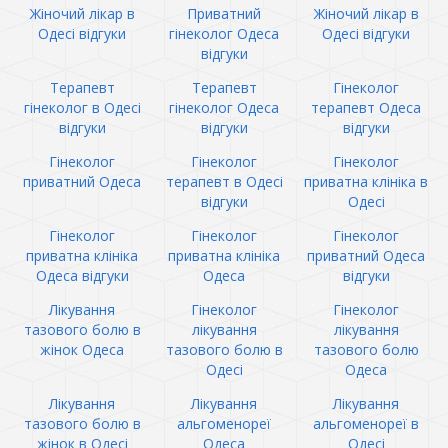
Жіночий лікар в
Приватний
Жіночий лікар в
Одесі відгуки
гінеколог Одеса
Одесі відгуки
відгуки
Терапевт
Терапевт
Гінеколог
гінеколог в Одесі
гінеколог Одеса
терапевт Одеса
відгуки
відгуки
відгуки
Гінеколог
Гінеколог
Гінеколог
приватний Одеса
терапевт в Одесі
приватна клініка в
відгуки
Одесі
Гінеколог
Гінеколог
Гінеколог
приватна клініка
приватна клініка
приватний Одеса
Одеса відгуки
Одеса
відгуки
Лікування
Гінеколог
Гінеколог
тазового болю в
лікування
лікування
жінок Одеса
тазового болю в
тазового болю
Одесі
Одеса
Лікування
Лікування
Лікування
тазового болю в
альгоменореї
альгоменореї в
жінок в Одесі
Одеса
Одесі