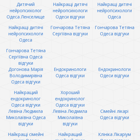
Дитячий
Найкращі дитячі
Найкращі дитячі
нейропсихолог
нейропсихологи
нейропсихологи
Одеса Ленселище
Одеси відгуки
Одеса
Найкращі дитячі
Гончарова Тетяна
Гончарова Тетяна
нейропсихологи
Сергіївна відгуки
Одеса відгуки
Одеса
Гончарова Тетяна
Сергіївна Одеса
відгуки
Догонова Марія
Ендокринологи
Ендокринологи
Володимирівна
Одеса відгуки
Одеси відгуки
Одеса відгуки
Найкращий
Хороший
ендокринолог
ендокринолог
Одеса відгуки
Одеса відгуки
Левіна Людмила
Левіна Людмила
Сімейні лікарі
Миколаївна Одеса
Миколаївна
Одеса відгуки
відгуки
відгуки
Найкращі сімейні
Найкращий
Клініка Лікаріум