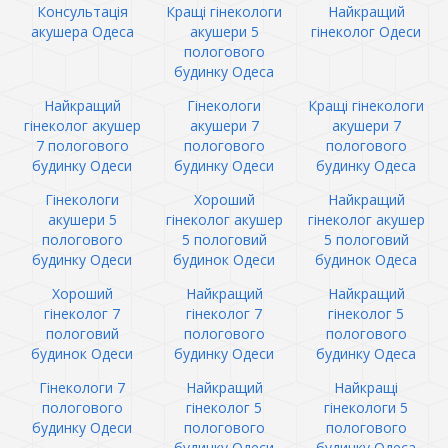
Консультація
Кращі гінекологи
Найкращий
акушера Одеса
акушери 5
гінеколог Одеси
пологового
будинку Одеса
Найкращий
Гінекологи
Кращі гінекологи
гінеколог акушер
акушери 7
акушери 7
7 пологового
пологового
пологового
будинку Одеси
будинку Одеси
будинку Одеса
Гінекологи
Хороший
Найкращий
акушери 5
гінеколог акушер
гінеколог акушер
пологового
5 пологовий
5 пологовий
будинку Одеси
будинок Одеси
будинок Одеса
Хороший
Найкращий
Найкращий
гінеколог 7
гінеколог 7
гінеколог 5
пологовий
пологового
пологового
будинок Одеси
будинку Одеси
будинку Одеса
Гінекологи 7
Найкращий
Найкращі
пологового
гінеколог 5
гінекологи 5
будинку Одеси
пологового
пологового
будинку Одеси
будинку Одеса