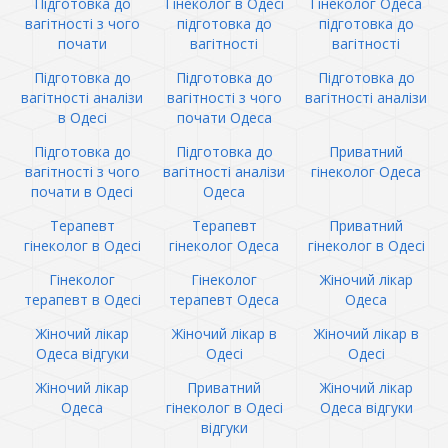
Підготовка до
Гінеколог в Одесі
Гінеколог Одеса
вагітності з чого
підготовка до
підготовка до
почати
вагітності
вагітності
Підготовка до
Підготовка до
Підготовка до
вагітності аналізи
вагітності з чого
вагітності аналізи
в Одесі
почати Одеса
Підготовка до
Підготовка до
Приватний
вагітності з чого
вагітності аналізи
гінеколог Одеса
почати в Одесі
Одеса
Терапевт
Терапевт
Приватний
гінеколог в Одесі
гінеколог Одеса
гінеколог в Одесі
Гінеколог
Гінеколог
Жіночий лікар
терапевт в Одесі
терапевт Одеса
Одеса
Жіночий лікар
Жіночий лікар в
Жіночий лікар в
Одеса відгуки
Одесі
Одесі
Жіночий лікар
Приватний
Жіночий лікар
Одеса
гінеколог в Одесі
Одеса відгуки
відгуки