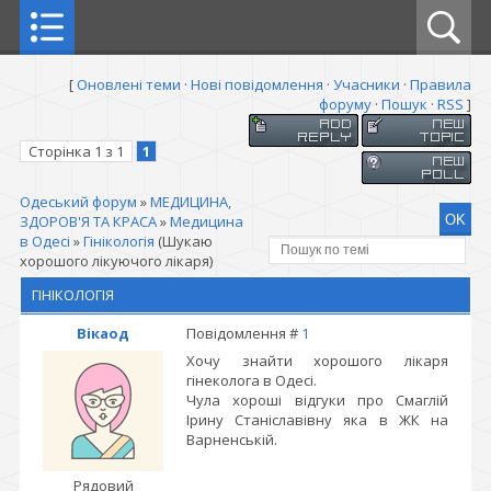
[
Оновлені теми
·
Нові повідомлення
·
Учасники
·
Правила
форуму
·
Пошук
·
RSS
]
Сторінка
1
з
1
1
Одеський форум
»
МЕДИЦИНА,
ЗДОРОВ'Я ТА КРАСА
»
Медицина
в Одесі
»
Гінікологія
(Шукаю
хорошого лікуючого лікаря)
ГІНІКОЛОГІЯ
Вікаод
Повідомлення #
1
Хочу знайти хорошого лікаря
гінеколога в Одесі.
Чула хороші відгуки про Смаглій
Ірину Станіславівну яка в ЖК на
Варненській.
Рядовий