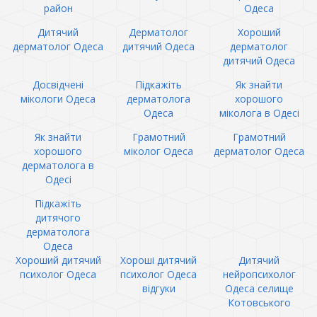
район
Одеса
Дитячий
Дерматолог
Хороший
дерматолог Одеса
дитячий Одеса
дерматолог
дитячий Одеса
Досвідчені
Підкажіть
Як знайти
мікологи Одеса
дерматолога
хорошого
Одеса
міколога в Одесі
Як знайти
Грамотний
Грамотний
хорошого
міколог Одеса
дерматолог Одеса
дерматолога в
Одесі
Підкажіть
дитячого
дерматолога
Одеса
Хороший дитячий
Хороші дитячий
Дитячий
психолог Одеса
психолог Одеса
нейропсихолог
відгуки
Одеса селище
Котовського