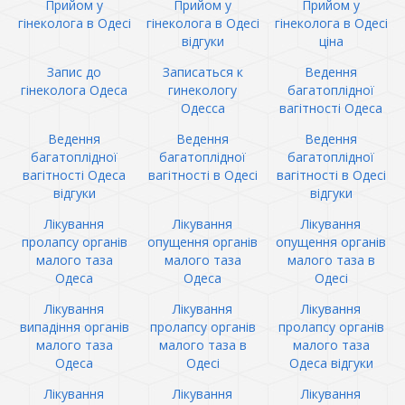
Прийом у
Прийом у
Прийом у
гінеколога в Одесі
гінеколога в Одесі
гінеколога в Одесі
відгуки
ціна
Запис до
Записаться к
Ведення
гінеколога Одеса
гинекологу
багатоплідної
Одесса
вагітності Одеса
Ведення
Ведення
Ведення
багатоплідної
багатоплідної
багатоплідної
вагітності Одеса
вагітності в Одесі
вагітності в Одесі
відгуки
відгуки
Лікування
Лікування
Лікування
пролапсу органів
опущення органів
опущення органів
малого таза
малого таза
малого таза в
Одеса
Одеса
Одесі
Лікування
Лікування
Лікування
випадіння органів
пролапсу органів
пролапсу органів
малого таза
малого таза в
малого таза
Одеса
Одесі
Одеса відгуки
Лікування
Лікування
Лікування