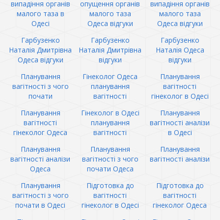
випадіння органів
опущення органів
випадіння органів
малого таза в
малого таза
малого таза
Одесі
Одеса відгуки
Одеса відгуки
Гарбузенко
Гарбузенко
Гарбузенко
Наталія Дмитрівна
Наталія Дмитрівна
Наталія Одеса
Одеса відгуки
відгуки
відгуки
Планування
Гінеколог Одеса
Планування
вагітності з чого
планування
вагітності
почати
вагітності
гінеколог в Одесі
Планування
Гінеколог в Одесі
Планування
вагітності
планування
вагітності аналізи
гінеколог Одеса
вагітності
в Одесі
Планування
Планування
Планування
вагітності аналізи
вагітності з чого
вагітності аналізи
Одеса
почати Одеса
Планування
Підготовка до
Підготовка до
вагітності з чого
вагітності
вагітності
почати в Одесі
гінеколог в Одесі
гінеколог Одеса