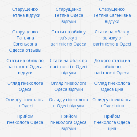
Старущенко
Старущенко
Старущенко
Тетяна відгуки
Тетяна Одеса
Тетяна Євгеніївна
відгуки
відгуки
Старущенко
Стати на облік у
Стати на облік у
Татьяна
зв'язку з
зв'язку з
Евгеньевна
вагітністю Одеса
вагітністю в Одесі
Одесса отзывы
Стати на облік по
Стати на облік по
До кого стати на
вагітності Одеса
вагітності в Одесі
облік по
відгуки
відгуки
вагітності Одеса
Огляд гінеколога
Огляд гінеколога
Огляд гінеколога
Одеса
Одеса відгуки
Одеса ціна
Огляд у гінеколога
Огляд у гінеколога
Огляд у гінеколога
в Одесі
в Одесі відгуки
в Одесі ціна
Прийом
Прийом
Прийом
гінеколога Одеса
гінеколога Одеса
гінеколога Одеса
відгуки
ціна