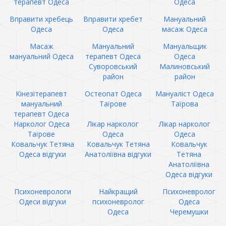
терапевт Одеса
Одеса
Вправити хребець
Вправити хребет
Мануальний
Одеса
Одеса
масаж Одеса
Масаж
Мануальний
Мануальщик
мануальний Одеса
терапевт Одеса
Одеса
Суворовський
Малиновський
район
район
Кінезітерапевт
Остеопат Одеса
Мануаліст Одеса
мануальний
Таїрове
Таїрова
терапевт Одеса
Нарколог Одеса
Лікар нарколог
Лікар нарколог
Таїрове
Одеса
Одеса
Ковальчук Тетяна
Ковальчук Тетяна
Ковальчук
Одеса відгуки
Анатоліївна відгуки
Тетяна
Анатоліївна
Одеса відгуки
Психоневрологи
Найкращий
Психоневролог
Одеси відгуки
психоневролог
Одеса
Одеса
Черемушки