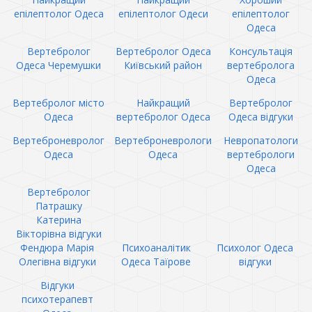
епілептолог Одеса
епілептолог Одеси
епілептолог
Одеса
Вертебролог
Вертебролог Одеса
Консультація
Одеса Черемушки
Київський район
вертебролога
Одеса
Вертебролог місто
Найкращий
Вертебролог
Одеса
вертебролог Одеса
Одеса відгуки
Вертеброневролог
Вертеброневрологи
Невропатологи
Одеса
Одеса
вертебрологи
Одеса
Вертебролог
Патрашку
Катерина
Вікторівна відгуки
Фендюра Марія
Психоаналітик
Психолог Одеса
Олегівна відгуки
Одеса Таїрове
відгуки
Відгуки
психотерапевт