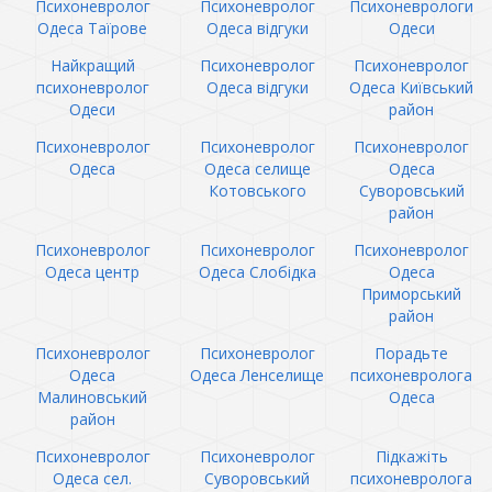
Психоневролог
Психоневролог
Психоневрологи
Одеса Таїрове
Одеса відгуки
Одеси
Найкращий
Психоневролог
Психоневролог
психоневролог
Одеса відгуки
Одеса Київський
Одеси
район
Психоневролог
Психоневролог
Психоневролог
Одеса
Одеса селище
Одеса
Котовського
Суворовський
район
Психоневролог
Психоневролог
Психоневролог
Одеса центр
Одеса Слобідка
Одеса
Приморський
район
Психоневролог
Психоневролог
Порадьте
Одеса
Одеса Ленселище
психоневролога
Малиновський
Одеса
район
Психоневролог
Психоневролог
Підкажіть
Одеса сел.
Суворовський
психоневролога