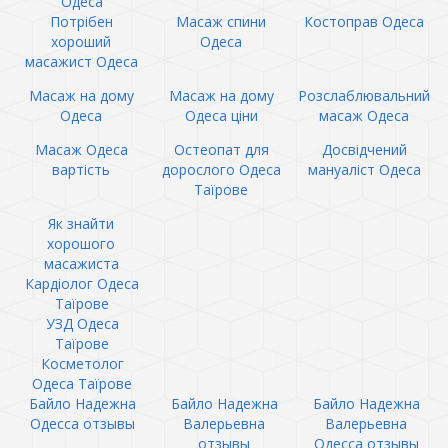
Одеса
Потрібен
Масаж спини
Костоправ Одеса
хороший
Одеса
масажист Одеса
Масаж на дому
Масаж на дому
Розслаблювальний
Одеса
Одеса ціни
масаж Одеса
Масаж Одеса
Остеопат для
Досвідчений
вартість
дорослого Одеса
мануаліст Одеса
Таїрове
Як знайти
хорошого
масажиста
Кардіолог Одеса
Таїрове
УЗД Одеса
Таїрове
Косметолог
Одеса Таїрове
Байло Надежна
Байло Надежна
Байло Надежна
Одесса отзывы
Валерьевна
Валерьевна
отзывы
Одесса отзывы