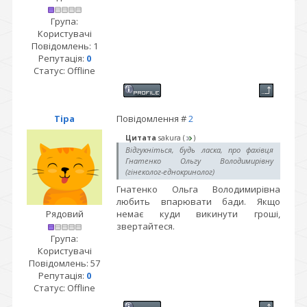
Група:
Користувачі
Повідомлень:
1
Репутація:
0
Статус:
Offline
Тіра
Повідомлення #
2
Цитата
sakura
(
)
Відгукніться, будь ласка, про фахівця
Гнатенко Ольгу Володимирівну
(гінеколог-еднокринолог)
Гнатенко Ольга Володимирівна
любить впарювати бади. Якщо
Рядовий
немає куди викинути гроші,
звертайтеся.
Група:
Користувачі
Повідомлень:
57
Репутація:
0
Статус:
Offline