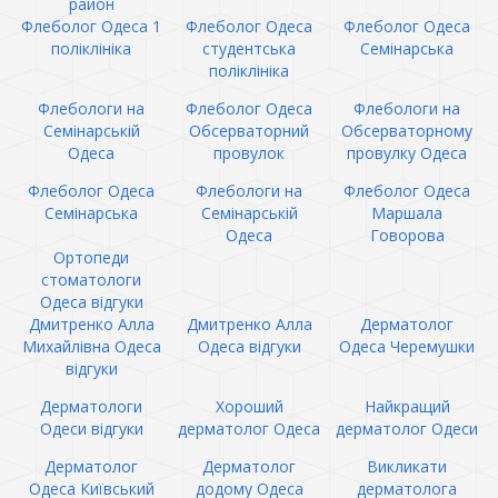
район
Флеболог Одеса 1
Флеболог Одеса
Флеболог Одеса
поліклініка
студентська
Семінарська
поліклініка
Флебологи на
Флеболог Одеса
Флебологи на
Семінарській
Обсерваторний
Обсерваторному
Одеса
провулок
провулку Одеса
Флеболог Одеса
Флебологи на
Флеболог Одеса
Семінарська
Семінарській
Маршала
Одеса
Говорова
Ортопеди
стоматологи
Одеса відгуки
Дмитренко Алла
Дмитренко Алла
Дерматолог
Михайлівна Одеса
Одеса відгуки
Одеса Черемушки
відгуки
Дерматологи
Хороший
Найкращий
Одеси відгуки
дерматолог Одеса
дерматолог Одеси
Дерматолог
Дерматолог
Викликати
Одеса Київський
додому Одеса
дерматолога