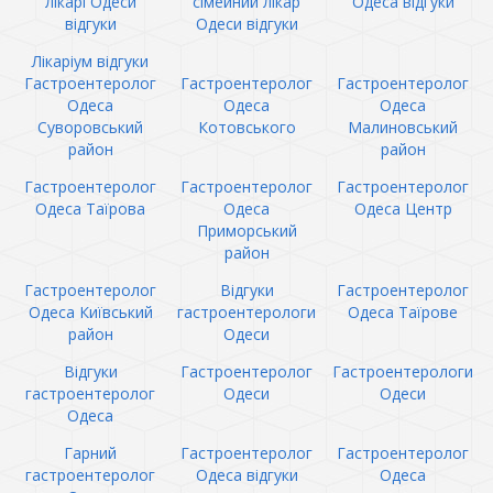
лікарі Одеси
сімейний лікар
Одеса відгуки
відгуки
Одеси відгуки
Лікаріум відгуки
Гастроентеролог
Гастроентеролог
Гастроентеролог
Одеса
Одеса
Одеса
Суворовський
Котовського
Малиновський
район
район
Гастроентеролог
Гастроентеролог
Гастроентеролог
Одеса Таїрова
Одеса
Одеса Центр
Приморський
район
Гастроентеролог
Відгуки
Гастроентеролог
Одеса Київський
гастроентерологи
Одеса Таїрове
район
Одеси
Відгуки
Гастроентеролог
Гастроентерологи
гастроентеролог
Одеси
Одеси
Одеса
Гарний
Гастроентеролог
Гастроентеролог
гастроентеролог
Одеса відгуки
Одеса