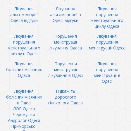
Лікування
Лікування
Лікування
альгоменореї
альгоменореї в
порушення
Одеса відгуки
Одесі відгуки
менструального
циклу Одеса
Лікування
Порушення
Лікування
порушення
менструації
порушення
менструального
лікування Одеса
менструації Одеса
циклу в Одесі
Лікування
Порушення
Лікування
болісних місячних
менструації
порушення
Одеса
лікування в Одесі
менструації в
Одесі
Лікування
Підкажіть
болісних місячних
дорослого
в Одесі
гінеколога Одеса
ЛОР Одеса
Черемушки
Андролог Одеса
Приморської