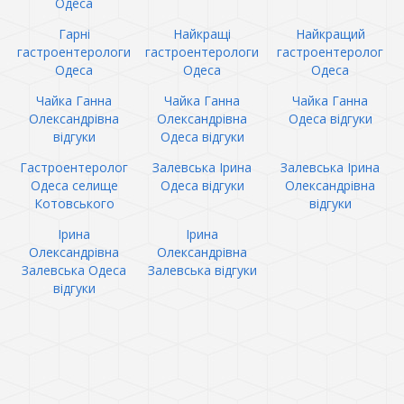
Одеса
Гарні
Найкращі
Найкращий
гастроентерологи
гастроентерологи
гастроентеролог
Одеса
Одеса
Одеса
Чайка Ганна
Чайка Ганна
Чайка Ганна
Олександрівна
Олександрівна
Одеса відгуки
відгуки
Одеса відгуки
Гастроентеролог
Залевська Ірина
Залевська Ірина
Одеса селище
Одеса відгуки
Олександрівна
Котовського
відгуки
Ірина
Ірина
Олександрівна
Олександрівна
Залевська Одеса
Залевська відгуки
відгуки