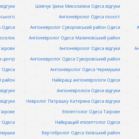
відгуки
Шевчук Ірина Миколаївна Одеса відгуки
вського
Ангіоневролог Одеса поскот
а Одеса
Ангіоневролог Суворовський район Одеса
поселок
Ангіоневролог Одеса Малиновський район
Таїрове
Ангіоневролог Одеса відгуки
Ан
а центр
Ангіоневролог Одеса Суворовський район
г Одеса
Ангіоневролог Одеса Черемушки
й район
Найкращі ангіоневрологи Одеси
відгуки
Ангіоневрологи Одеси відгуки
відгуки
Невролог Патрашку Катерина Одеса відгуки
Таїрове
Епілептолог Одеса Таїрове
г Одеса
Найкращий епілептолог Одеси
емушки
Вертебролог Одеса Київський район