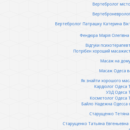
Вертебролог міст
Вертеброневролог
Вертебролог Патрашку Катерина Вік
Фендюра Марія Олегівна 
Відгуки психотерапев
Потрібен хороший масажис
Масаж на дому
Масаж Одеса в
Як знайти хорошого ма
Кардіолог Одеса 
УЗД Одеса 
Косметолог Одеса 
Байло Надежна Одесса 
Старущенко Тетяна 
Старущенко Татьяна Евгеньевна