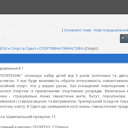
[
Оновлені теми
·
Нові повідомленн
ЕСИ
»
Спорт в Одесі
»
СПОРТИВНА ГІМНАСТИКА
(Спорт)
домлення #
1
ПОЛІТЕХНІК" оголошує набір дітей від 5 років (хлопчики та дів
астикою. У вас буде можливість обрати інтенсивність навантаженн
есійний спорт. Усе у ваших руках. Зал оснащений повноцінним 
атися спортом із присвоєнням спортивних розрядів. Величезна к
еки - страхувальні лонжі, гімнастичні мати, батут, поролонов
ивалася і ставала міцною та витривалою. Тренерський склад не тільк
гогічну освіту. В Одесі ще залишилися носії знань і гімнастичних трад
са: Шампанський провулок 11.
тивний комплекс ПОЛІТЕХУ. 2 Поверх.