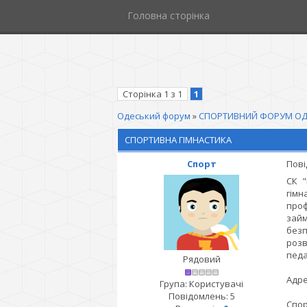
Головна сторінка
Сторінка
1
з
1
1
Одеський форум
»
СПОРТИВНИЙ ФОРУМ ОД
СПОРТИВНА ГІМНАСТИКА
Спорт
Пові
СК "
гімн
проф
займ
безп
розв
педа
Рядовий
Адре
Група: Користувачі
Повідомлень:
5
Спор