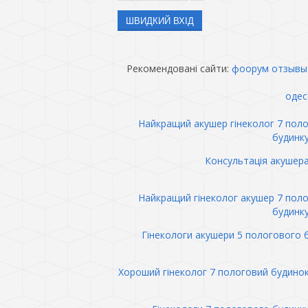
Рекомендовані сайти:
фоорум отзывы
одес
Найкращий акушер гінеколог 7 пол
будинк
Консультація акушер
Найкращий гінеколог акушер 7 пол
будинк
Гінекологи акушери 5 пологового 
Хороший гінеколог 7 пологовий будино