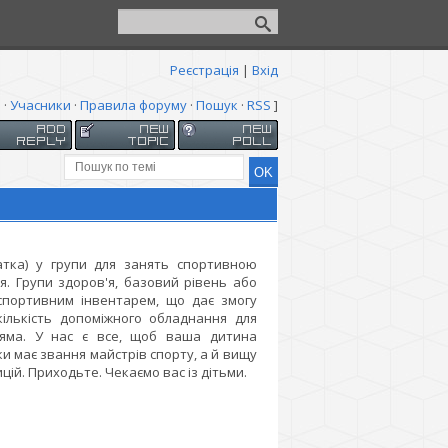
Реєстрація
|
Вхід
я
·
Учасники
·
Правила форуму
·
Пошук
·
RSS
]
чатка) у групи для занять спортивною
я. Групи здоров'я, базовий рівень або
спортивним інвентарем, що дає змогу
ількість допоміжного обладнання для
а яма. У нас є все, щоб ваша дитина
и має звання майстрів спорту, а й вищу
ицій. Приходьте. Чекаємо вас із дітьми.