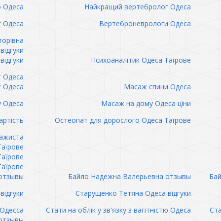
о Одеса
Найкращий вертебролог Одеса
 Одеса
Вертеброневрологи Одеса
торівна
відгуки
відгуки
Психоаналітик Одеса Таїрове
т Одеса
т Одеса
Масаж спини Одеса
 Одеса
Масаж на дому Одеса ціни
артість
Остеопат для дорослого Одеса Таїрове
сажиста
Таїрове
Таїрове
Таїрове
отзывы
Байло Надежна Валерьевна отзывы
Бай
відгуки
Старущенко Тетяна Одеса відгуки
 Одесса
Стати на облік у зв'язку з вагітністю Одеса
Ста
отзывы