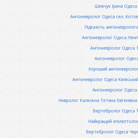
Шевчук Ірина Одеса 
Ангіоневролог Одеса сел. Кото
Підкажіть ангіоневролог
Ангіоневролог Одеса Лен
Ангіоневролог Одеса 
Ангіоневролог Одес
Хороший ангіоневроло
Ангіоневролог Одеса Київськи
Ангіоневролог Одеса 
Невролог Калюжна Тетяна Євгенівна 
Вертебролог Одеса 
Найкращий епілептоло
Вертебролог Одеса Чер