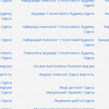
у Одеси
Найкращий гінеколог 5 пологового будинку
На
Одеси
будинку
Акушери 1 пологового будинку Одеси
На
Одеса
к Одеса
Найкращі гінекологи 1 пологового будинку
Най
Одеса
к Одеси
Найкращий гінеколог 1 пологовий будинок
Кращий
Одеса
огового
Гінекологи акушери 1 пологового будинку
у Одеси
Одеси
відгуки
Оксана Анатоліївна Полюлях відгуки
артість
Акушер гінеколог Одеса вартість
а Одеса
відгуки
Лікар дієтолог Одеса
 Одеса
Мануальний терапевт Одеса
а Одеса
Лікування хребта Одеса
т Одеса
Мануальний терапевт Одеса відгуки