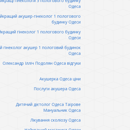
йкращі гінекологи 5 пологового будинку
Одеса
йкращий акушер-гінеколог 1 пологового
будинку Одеси
кращий гінеколог 1 пологового будинку
Одеси
 гінеколог акушер 1 пологовий будинок
Одеса
Олександр Ілліч Подолян Одеса відгуки
Акушерка Одеса ціни
Послуги акушера Одеса
Дитячий дієтолог Одеса Таїрове
Мануальник Одеса
Лікування сколіозу Одеса
Найкращий масажист Одеси