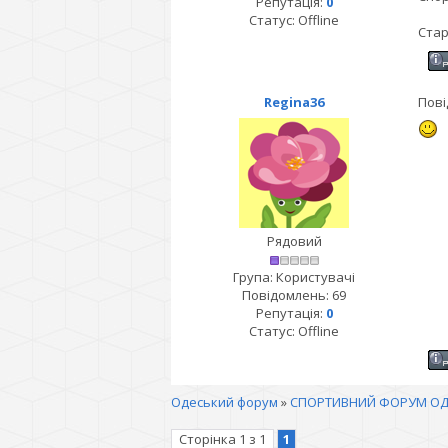
Репутація:
0
Статус:
Offline
Стар
Regina36
Пові
Рядовий
Група: Користувачі
Повідомлень:
69
Репутація:
0
Статус:
Offline
Одеський форум
»
СПОРТИВНИЙ ФОРУМ ОД
Сторінка
1
з
1
1