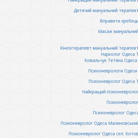
Дитячий мануальний терапев
Вправити хребец
Масаж мануальний
Кінезітерапевт мануальний терапев
Нарколог Одеса 
Ковальчук Тетяна Одеса 
Психоневрологи Одеси 
Психоневролог Одеса 
Найкращий психоневролог
Психоневролог
Психоневролог Одес
Психоневролог Одеса Малиновськи
Психоневролог Одеса сел. Кото