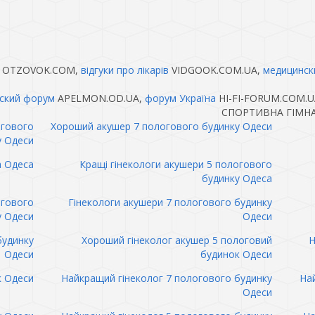
OTZOVOK.COM,
відгуки про лікарів
VIDGOOK.COM.UA,
медицинск
ский форум
APELMON.OD.UA,
форум Україна
HI-FI-FORUM.COM.U
СПОРТИВНА ГІМНАС
огового
Хороший акушер 7 пологового будинку Одеси
у Одеси
а Одеса
Кращі гінекологи акушери 5 пологового
будинку Одеса
огового
Гінекологи акушери 7 пологового будинку
у Одеси
Одеси
будинку
Хороший гінеколог акушер 5 пологовий
Н
Одеси
будинок Одеси
к Одеси
Найкращий гінеколог 7 пологового будинку
Най
Одеси