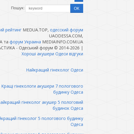
Пошук:
ий рейтинг
MEDUA.TOP,
одесский форум
UAODESSA.COM,
A та
форум Украина
MEDIAINFO.COM.UA
ТИКА - Одеський форум © 2014-2026
|
Хороші акушери Одеси відгуки
Найкращий гінеколог Одеси
Кращі гінекологи акушери 7 пологового
будинку Одеса
айкращий гінеколог акушер 5 пологовий
будинок Одеса
кращий гінеколог 5 пологового будинку
Одеса