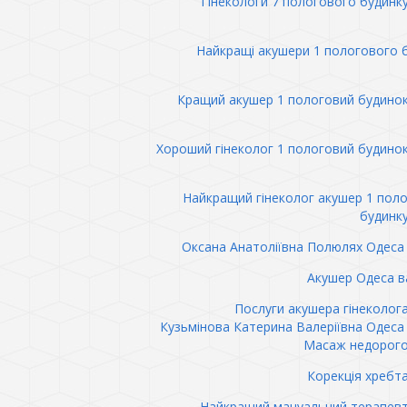
Гінекологи 7 пологового будинк
Найкращі акушери 1 пологового 
Кращий акушер 1 пологовий будино
Хороший гінеколог 1 пологовий будино
Найкращий гінеколог акушер 1 пол
будинк
Оксана Анатоліївна Полюлях Одеса 
Акушер Одеса в
Послуги акушера гінеколог
Кузьмінова Катерина Валеріївна Одеса 
Масаж недорого
Корекція хребт
Найкращий мануальний терапев