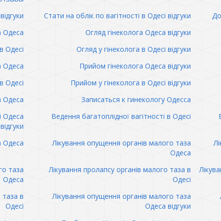
відгуки
Стати на облік по вагітності в Одесі відгуки
До
а Одеса
Огляд гінеколога Одеса відгуки
в Одесі
Огляд у гінеколога в Одесі відгуки
а Одеса
Прийом гінеколога Одеса відгуки
в Одесі
Прийом у гінеколога в Одесі відгуки
а Одеса
Записаться к гинекологу Одесса
і Одеса
Ведення багатоплідної вагітності в Одесі
відгуки
а Одеса
Лікування опущення органів малого таза
Лі
Одеса
го таза
Лікування пролапсу органів малого таза в
Лікува
Одеса
Одесі
 таза в
Лікування опущення органів малого таза
Одесі
Одеса відгуки