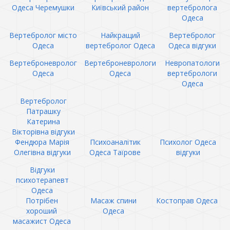
Одеса Черемушки
Київський район
вертебролога
Одеса
Вертебролог місто
Найкращий
Вертебролог
Одеса
вертебролог Одеса
Одеса відгуки
Вертеброневролог
Вертеброневрологи
Невропатологи
Одеса
Одеса
вертебрологи
Одеса
Вертебролог
Патрашку
Катерина
Вікторівна відгуки
Фендюра Марія
Психоаналітик
Психолог Одеса
Олегівна відгуки
Одеса Таїрове
відгуки
Відгуки
психотерапевт
Одеса
Потрібен
Масаж спини
Костоправ Одеса
хороший
Одеса
масажист Одеса