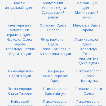
Масаж
Мануальний
Мануальщик
мануальний Одеса
терапевт Одеса
Одеса
Суворовський
Малиновський
район
район
Кінезітерапевт
Остеопат Одеса
Мануаліст Одеса
мануальний
Таїрове
Таїрова
терапевт Одеса
Нарколог Одеса
Лікар нарколог
Лікар нарколог
Таїрове
Одеса
Одеса
Ковальчук Тетяна
Ковальчук Тетяна
Ковальчук
Одеса відгуки
Анатоліївна відгуки
Тетяна
Анатоліївна
Одеса відгуки
Психоневрологи
Найкращий
Психоневролог
Одеси відгуки
психоневролог
Одеса
Одеса
Черемушки
Психоневролог
Психоневролог
Психоневрологи
Одеса Таїрове
Одеса відгуки
Одеси
Найкращий
Психоневролог
Психоневролог