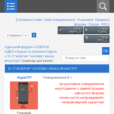
[
Оновлені теми
·
Нові повідомлення
·
Учасники
·
Правила
форуму
·
Пошук
·
RSS
]
Сторінка
1
з
1
1
Одеський форум
»
ОСВІТА В
ОДЕСІ
»
Курси та тренінги Одеси
»
15-17 жовтня "чоловік і жінка:
вічна гра"
(семінар для жінок)
15-17 ЖОВТНЯ "ЧОЛОВІК І ЖІНКА: ВІЧНА ГРА"
Лідія777
Повідомлення #
1
Це рекламне повідомлення
неузгоджене з адміністрацією
одеського форуму
і може нести неправдивий і
неправомірний характер!
Рядовий