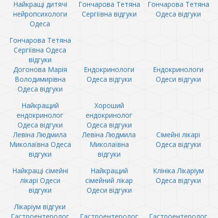
Найкращі дитячі
Гончарова Тетяна
Гончарова Тетяна
нейропсихологи
Сергіївна відгуки
Одеса відгуки
Одеса
Гончарова Тетяна
Сергіївна Одеса
відгуки
Догонова Марія
Ендокринологи
Ендокринологи
Володимирівна
Одеса відгуки
Одеси відгуки
Одеса відгуки
Найкращий
Хороший
ендокринолог
ендокринолог
Одеса відгуки
Одеса відгуки
Левіна Людмила
Левіна Людмила
Сімейні лікарі
Миколаївна Одеса
Миколаївна
Одеса відгуки
відгуки
відгуки
Найкращі сімейні
Найкращий
Клініка Лікаріум
лікарі Одеси
сімейний лікар
Одеса відгуки
відгуки
Одеси відгуки
Лікаріум відгуки
Гастроентеролог
Гастроентеролог
Гастроентеролог