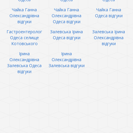
Чайка Ганна
Чайка Ганна
Чайка Ганна
Олександрівна
Олександрівна
Одеса відгуки
відгуки
Одеса відгуки
Гастроентеролог
Залевська Ірина
Залевська Ірина
Одеса селище
Одеса відгуки
Олександрівна
Котовського
відгуки
Ірина
Ірина
Олександрівна
Олександрівна
Залевська Одеса
Залевська відгуки
відгуки