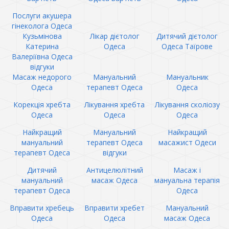
Послуги акушера
гінеколога Одеса
Кузьмінова
Лікар дієтолог
Дитячий дієтолог
Катерина
Одеса
Одеса Таїрове
Валеріївна Одеса
відгуки
Масаж недорого
Мануальний
Мануальник
Одеса
терапевт Одеса
Одеса
Корекція хребта
Лікування хребта
Лікування сколіозу
Одеса
Одеса
Одеса
Найкращий
Мануальний
Найкращий
мануальний
терапевт Одеса
масажист Одеси
терапевт Одеса
відгуки
Дитячий
Антицелюлітний
Масаж і
мануальний
масаж Одеса
мануальна терапія
терапевт Одеса
Одеса
Вправити хребець
Вправити хребет
Мануальний
Одеса
Одеса
масаж Одеса