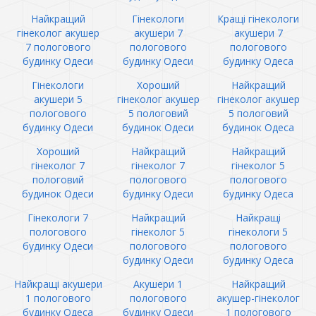
Найкращий
Гінекологи
Кращі гінекологи
гінеколог акушер
акушери 7
акушери 7
7 пологового
пологового
пологового
будинку Одеси
будинку Одеси
будинку Одеса
Гінекологи
Хороший
Найкращий
акушери 5
гінеколог акушер
гінеколог акушер
пологового
5 пологовий
5 пологовий
будинку Одеси
будинок Одеси
будинок Одеса
Хороший
Найкращий
Найкращий
гінеколог 7
гінеколог 7
гінеколог 5
пологовий
пологового
пологового
будинок Одеси
будинку Одеси
будинку Одеса
Гінекологи 7
Найкращий
Найкращі
пологового
гінеколог 5
гінекологи 5
будинку Одеси
пологового
пологового
будинку Одеси
будинку Одеса
Найкращі акушери
Акушери 1
Найкращий
1 пологового
пологового
акушер-гінеколог
будинку Одеса
будинку Одеси
1 пологового