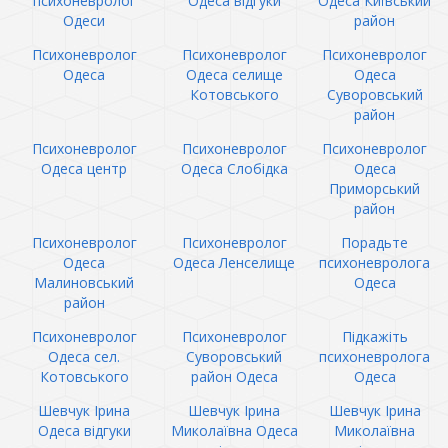
психоневролог
Одеса відгуки
Одеса Київський
Одеси
район
Психоневролог
Психоневролог
Психоневролог
Одеса
Одеса селище
Одеса
Котовського
Суворовський
район
Психоневролог
Психоневролог
Психоневролог
Одеса центр
Одеса Слобідка
Одеса
Приморський
район
Психоневролог
Психоневролог
Порадьте
Одеса
Одеса Ленселище
психоневролога
Малиновський
Одеса
район
Психоневролог
Психоневролог
Підкажіть
Одеса сел.
Суворовський
психоневролога
Котовського
район Одеса
Одеса
Шевчук Ірина
Шевчук Ірина
Шевчук Ірина
Одеса відгуки
Миколаївна Одеса
Миколаївна