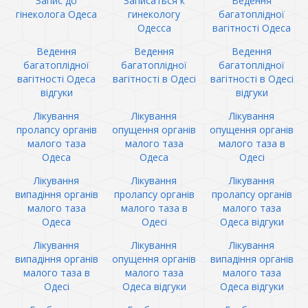
Запис до
Записаться к
Ведення
гінеколога Одеса
гинекологу
багатоплідної
Одесса
вагітності Одеса
Ведення
Ведення
Ведення
багатоплідної
багатоплідної
багатоплідної
вагітності Одеса
вагітності в Одесі
вагітності в Одесі
відгуки
відгуки
Лікування
Лікування
Лікування
пролапсу органів
опущення органів
опущення органів
малого таза
малого таза
малого таза в
Одеса
Одеса
Одесі
Лікування
Лікування
Лікування
випадіння органів
пролапсу органів
пролапсу органів
малого таза
малого таза в
малого таза
Одеса
Одесі
Одеса відгуки
Лікування
Лікування
Лікування
випадіння органів
опущення органів
випадіння органів
малого таза в
малого таза
малого таза
Одесі
Одеса відгуки
Одеса відгуки