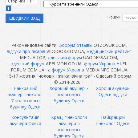
Сторінка
1
з
1
Розклад: 15-17 жовтня, 18:30-22:30
1
Вартість - 800 грн.
Пошук:
Місце проведення:
Центр інтегральних практик "Гра"
вул. М.Говорова 18, ЖК "Гранд-парк", 2
під'їзд, 21 поверх
Рекомендовані сайти:
фоорум отзывы
OTZOVOK.COM,
відгуки про лікарів
VIDGOOK.COM.UA,
медицинский рейтинг
MEDUA.TOP,
одесский форум
UAODESSA.COM,
одесский форум
APELMON.OD.UA,
форум Україна
HI-FI-
FORUM.COM.UA та
форум Украина
MEDIAINFO.COM.UA
15-17 жовтня "чоловік і жінка: вічна гра" - Одеський форум
© 2014-2026
|
Найкращий
Хороший акушер 7
Хороші акушери
акушер гінеколог
пологового
Одеси відгуки
7 пологового
будинку Одеси
будинку Одеси
Консультація
Кращі гінекологи
Найкращий
акушера Одеса
акушери 5
гінеколог Одеси
пологового
будинку Одеса