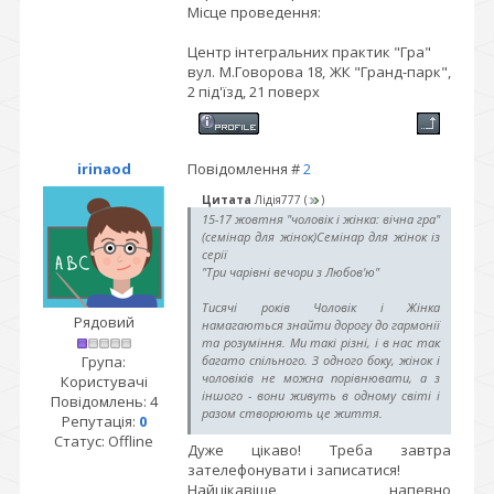
Місце проведення:
Центр інтегральних практик "Гра"
вул. М.Говорова 18, ЖК "Гранд-парк",
2 під'їзд, 21 поверх
irinaod
Повідомлення #
2
Цитата
Лідія777
(
)
15-17 жовтня "чоловік і жінка: вічна гра"
(семінар для жінок)Семінар для жінок із
серії
"Три чарівні вечори з Любов'ю"
Тисячі років Чоловік і Жінка
Рядовий
намагаються знайти дорогу до гармонії
та розуміння. Ми такі різні, і в нас так
Група:
багато спільного. З одного боку, жінок і
чоловіків не можна порівнювати, а з
Користувачі
іншого - вони живуть в одному світі і
Повідомлень:
4
разом створюють це життя.
Репутація:
0
Статус:
Offline
Дуже цікаво! Треба завтра
Гра між Чоловіком і Жінкою... Як вона
будується? Які її закони? Як створити
зателефонувати і записатися!
таку гру, в яку хочеться і подобається
Найцікавіше напевно