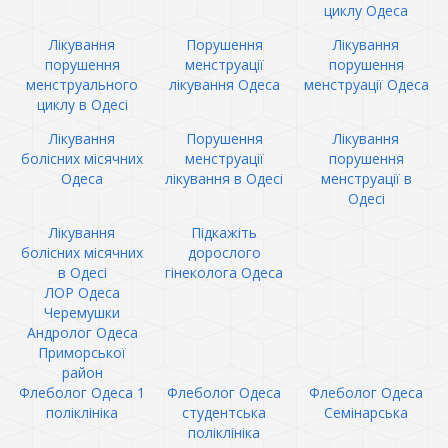
циклу Одеса
Лікування
Порушення
Лікування
порушення
менструації
порушення
менструального
лікування Одеса
менструації Одеса
циклу в Одесі
Лікування
Порушення
Лікування
болісних місячних
менструації
порушення
Одеса
лікування в Одесі
менструації в
Одесі
Лікування
Підкажіть
болісних місячних
дорослого
в Одесі
гінеколога Одеса
ЛОР Одеса
Черемушки
Андролог Одеса
Приморської
район
Флеболог Одеса 1
Флеболог Одеса
Флеболог Одеса
поліклініка
студентська
Семінарська
поліклініка