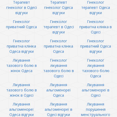
Терапевт
Терапевт
Гінеколог
гінеколог в Одесі
гінеколог Одеса
терапевт Одеса
відгуки
відгуки
відгуки
Гінеколог
Гінеколог
Гінеколог
приватний Одеса
терапевт в Одесі
приватна клініка в
відгуки
Одесі
Гінеколог
Гінеколог
Гінеколог
приватна клініка
приватна клініка
приватний Одеса
Одеса відгуки
Одеса
відгуки
Лікування
Гінеколог
Гінеколог
тазового болю в
лікування
лікування
жінок Одеса
тазового болю в
тазового болю
Одесі
Одеса
Лікування
Лікування
Лікування
тазового болю в
альгоменореї
альгоменореї в
жінок в Одесі
Одеса
Одесі
Лікування
Лікування
Лікування
альгоменореї
альгоменореї в
порушення
Одеса відгуки
Одесі відгуки
менструального