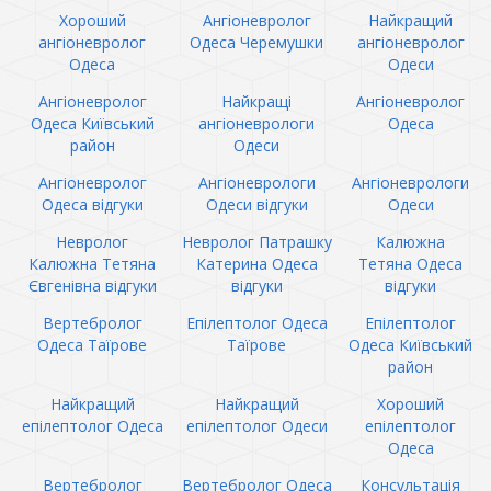
Хороший
Ангіоневролог
Найкращий
ангіоневролог
Одеса Черемушки
ангіоневролог
Одеса
Одеси
Ангіоневролог
Найкращі
Ангіоневролог
Одеса Київський
ангіоневрологи
Одеса
район
Одеси
Ангіоневролог
Ангіоневрологи
Ангіоневрологи
Одеса відгуки
Одеси відгуки
Одеси
Невролог
Невролог Патрашку
Калюжна
Калюжна Тетяна
Катерина Одеса
Тетяна Одеса
Євгенівна відгуки
відгуки
відгуки
Вертебролог
Епілептолог Одеса
Епілептолог
Одеса Таїрове
Таїрове
Одеса Київський
район
Найкращий
Найкращий
Хороший
епілептолог Одеса
епілептолог Одеси
епілептолог
Одеса
Вертебролог
Вертебролог Одеса
Консультація