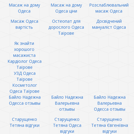
Масаж на дому
Масаж на дому
Розслаблювальний
Одеса
Одеса ціни
масаж Одеса
Масаж Одеса
Остеопат для
Досвідчений
вартість
дорослого Одеса
мануаліст Одеса
Таїрове
Як знайти
хорошого
масажиста
Кардіолог Одеса
Таїрове
УЗД Одеса
Таїрове
Косметолог
Одеса Таїрове
Байло Надежна
Байло Надежна
Байло Надежна
Одесса отзывы
Валерьевна
Валерьевна
отзывы
Одесса отзывы
Старущенко
Старущенко
Старущенко
Тетяна відгуки
Тетяна Одеса
Тетяна Євгеніївна
відгуки
відгуки