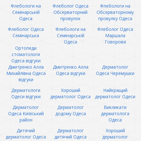
Флебологи на
Флеболог Одеса
Флебологи на
Семінарській
Обсерваторний
Обсерваторному
Одеса
провулок
провулку Одеса
Флеболог Одеса
Флебологи на
Флеболог Одеса
Семінарська
Семінарській
Маршала
Одеса
Говорова
Ортопеди
стоматологи
Одеса відгуки
Дмитренко Алла
Дмитренко Алла
Дерматолог
Михайлівна Одеса
Одеса відгуки
Одеса Черемушки
відгуки
Дерматологи
Хороший
Найкращий
Одеси відгуки
дерматолог Одеса
дерматолог Одеси
Дерматолог
Дерматолог
Викликати
Одеса Київський
додому Одеса
дерматолога
район
Одеса
Дитячий
Дерматолог
Хороший
дерматолог Одеса
дитячий Одеса
дерматолог