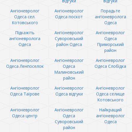
відгуки
відгуки
Ангіоневролог
Ангіоневролог
Порадьте
Одеса сел.
Одеса поскот
ангіоневролога
Котовського
Одеса
Підкажіть
Ангіоневролог
Ангіоневролог
ангіоневролога
Суворовський
Одеса
Одеса
район Одеса
Приморський
район
Ангіоневролог
Ангіоневролог
Ангіоневролог
Одеса Ленпоселок
Одеса
Одеса Слобідка
Малиновський
район
Ангіоневролог
Ангіоневролог
Ангіоневролог
Одеса Таїрове
Одеса відгуки
Одеса селище
Котовського
Ангіоневролог
Ангіоневролог
Найкращий
Одеса центр
Одеса
ангіоневролог
Суворовський
Одеса
район