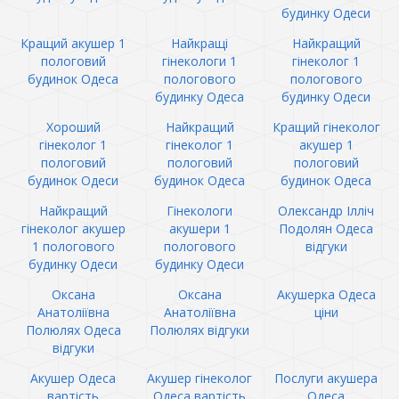
будинку Одеси
Кращий акушер 1
Найкращі
Найкращий
пологовий
гінекологи 1
гінеколог 1
будинок Одеса
пологового
пологового
будинку Одеса
будинку Одеси
Хороший
Найкращий
Кращий гінеколог
гінеколог 1
гінеколог 1
акушер 1
пологовий
пологовий
пологовий
будинок Одеси
будинок Одеса
будинок Одеса
Найкращий
Гінекологи
Олександр Ілліч
гінеколог акушер
акушери 1
Подолян Одеса
1 пологового
пологового
відгуки
будинку Одеси
будинку Одеси
Оксана
Оксана
Акушерка Одеса
Анатоліївна
Анатоліївна
ціни
Полюлях Одеса
Полюлях відгуки
відгуки
Акушер Одеса
Акушер гінеколог
Послуги акушера
вартість
Одеса вартість
Одеса