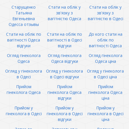
Старущенко
Стати на облік у
Стати на облік у
Татьяна
зв'язку з
зв'язку з
Евгеньевна
вагітністю Одеса
вагітністю в Одесі
Одесса отзывы
Стати на облік по
Стати на облік по
До кого стати на
вагітності Одеса
вагітності в Одесі
облік по
відгуки
відгуки
вагітності Одеса
Огляд гінеколога
Огляд гінеколога
Огляд гінеколога
Одеса
Одеса відгуки
Одеса ціна
Огляд у гінеколога
Огляд у гінеколога
Огляд у гінеколога
в Одесі
в Одесі відгуки
в Одесі ціна
Прийом
Прийом
Прийом
гінеколога Одеса
гінеколога Одеса
гінеколога Одеса
відгуки
ціна
Прийом у
Прийом у
Прийом у
гінеколога в Одесі
гінеколога в Одесі
гінеколога в Одесі
відгуки
ціна