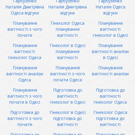
Гарбузенко
Гарбузенко
Гарбузенко
Наталія Дмитрівна
Наталія Дмитрівна
Наталія Одеса
Одеса відгуки
відгуки
відгуки
Планування
Гінеколог Одеса
Планування
вагітності з чого
планування
вагітності
почати
вагітності
гінеколог в Одесі
Планування
Гінеколог в Одесі
Планування
вагітності
планування
вагітності аналізи
гінеколог Одеса
вагітності
в Одесі
Планування
Планування
Планування
вагітності аналізи
вагітності з чого
вагітності аналізи
Одеса
почати Одеса
Планування
Підготовка до
Підготовка до
вагітності з чого
вагітності
вагітності
почати в Одесі
гінеколог в Одесі
гінеколог Одеса
Підготовка до
Гінеколог в Одесі
Гінеколог Одеса
вагітності з чого
підготовка до
підготовка до
почати
вагітності
вагітності
Підготовка до
Підготовка до
Підготовка до