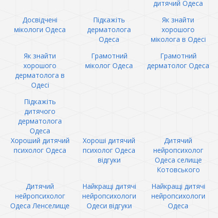
дитячий Одеса
Досвідчені
Підкажіть
Як знайти
мікологи Одеса
дерматолога
хорошого
Одеса
міколога в Одесі
Як знайти
Грамотний
Грамотний
хорошого
міколог Одеса
дерматолог Одеса
дерматолога в
Одесі
Підкажіть
дитячого
дерматолога
Одеса
Хороший дитячий
Хороші дитячий
Дитячий
психолог Одеса
психолог Одеса
нейропсихолог
відгуки
Одеса селище
Котовського
Дитячий
Найкращі дитячі
Найкращі дитячі
нейропсихолог
нейропсихологи
нейропсихологи
Одеса Ленселище
Одеси відгуки
Одеса