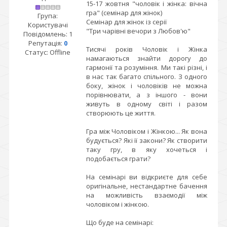
15-17 жовтня "чоловік і жінка: вічна
гра" (семінар для жінок)
Група:
Семінар для жінок із серії
Користувачі
"Три чарівні вечори з Любов'ю"
Повідомлень:
1
Репутація:
0
Тисячі років Чоловік і Жінка
Статус:
Offline
намагаються знайти дорогу до
гармонії та розуміння. Ми такі різні, і
в нас так багато спільного. З одного
боку, жінок і чоловіків не можна
порівнювати, а з іншого - вони
живуть в одному світі і разом
створюють це життя.
Гра між Чоловіком і Жінкою... Як вона
будується? Які її закони? Як створити
таку гру, в яку хочеться і
подобається грати?
На семінарі ви відкриєте для себе
оригінальне, нестандартне бачення
на можливість взаємодії між
чоловіком і жінкою.
Що буде на семінарі: