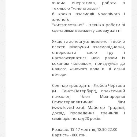
жіноча енергетика, робота з
технікою "жіноча хвиля"
6 кроків взаємодії чоловічого і
жіночого
"життєплетіння" - техніка роботи зі
сценаріями взаємин у своєму житті
Якщо ти хочеш усвідомлено і творчо
плести візерунки взаємовідносин,
створювати свою гру і
насолоджуватися нею разом із
коханим чоловіком, приєднуйся до
нашого жіночого кола в ці осінні
вечори.
Семінар проводить - Любов Чертова
(м. Санкт-Петербург), практичний
психолог, Член Міжнародної
Психотерапевтичної Ліги
(www.loveche.ru), Майстер Традиції,
досвід проведення тренінгів і
семінарів понад 20 років.
Розклад: 15-17 жовтня, 18:30-22:30
Вартість - 800 грн.