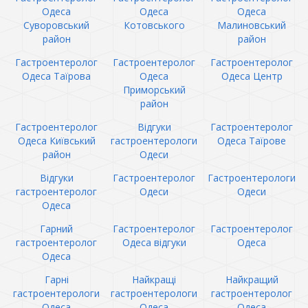
Одеса
Одеса
Одеса
Суворовський
Котовського
Малиновський
район
район
Гастроентеролог
Гастроентеролог
Гастроентеролог
Одеса Таїрова
Одеса
Одеса Центр
Приморський
район
Гастроентеролог
Відгуки
Гастроентеролог
Одеса Київський
гастроентерологи
Одеса Таїрове
район
Одеси
Відгуки
Гастроентеролог
Гастроентерологи
гастроентеролог
Одеси
Одеси
Одеса
Гарний
Гастроентеролог
Гастроентеролог
гастроентеролог
Одеса відгуки
Одеса
Одеса
Гарні
Найкращі
Найкращий
гастроентерологи
гастроентерологи
гастроентеролог
Одеса
Одеса
Одеса