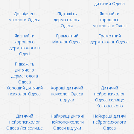
дитячий Одеса
Досвідчені
Підкажіть
Як знайти
мікологи Одеса
дерматолога
хорошого
Одеса
міколога в Одесі
Як знайти
Грамотний
Грамотний
хорошого
міколог Одеса
дерматолог Одеса
дерматолога в
Одесі
Підкажіть
дитячого
дерматолога
Одеса
Хороший дитячий
Хороші дитячий
Дитячий
психолог Одеса
психолог Одеса
нейропсихолог
відгуки
Одеса селище
Котовського
Дитячий
Найкращі дитячі
Найкращі дитячі
нейропсихолог
нейропсихологи
нейропсихологи
Одеса Ленселище
Одеси відгуки
Одеса