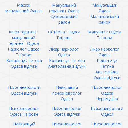
Масаж
Мануальний
Мануальщик
мануальний Одеса
терапевт Одеса
Одеса
Суворовський
Малиновський
район
район
Кінезітерапевт
Остеопат Одеса
Мануаліст Одеса
мануальний
Таїрове
Таїрова
терапевт Одеса
Нарколог Одеса
Лікар нарколог
Лікар нарколог
Таїрове
Одеса
Одеса
Ковальчук Тетяна
Ковальчук Тетяна
Ковальчук
Одеса відгуки
Анатоліївна відгуки
Тетяна
Анатоліївна
Одеса відгуки
Психоневрологи
Найкращий
Психоневролог
Одеси відгуки
психоневролог
Одеса
Одеса
Черемушки
Психоневролог
Психоневролог
Психоневрологи
Одеса Таїрове
Одеса відгуки
Одеси
Найкращий
Психоневролог
Психоневролог