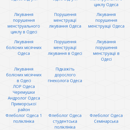
циклу Одеса
Лікування
Порушення
Лікування
порушення
менструації
порушення
менструального
лікування Одеса
менструації Одеса
циклу в Одесі
Лікування
Порушення
Лікування
болісних місячних
менструації
порушення
Одеса
лікування в Одесі
менструації в
Одесі
Лікування
Підкажіть
болісних місячних
дорослого
в Одесі
гінеколога Одеса
ЛОР Одеса
Черемушки
Андролог Одеса
Приморської
район
Флеболог Одеса 1
Флеболог Одеса
Флеболог Одеса
поліклініка
студентська
Семінарська
поліклініка