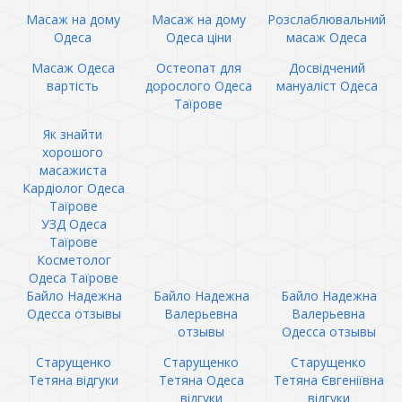
Масаж на дому
Масаж на дому
Розслаблювальний
Одеса
Одеса ціни
масаж Одеса
Масаж Одеса
Остеопат для
Досвідчений
вартість
дорослого Одеса
мануаліст Одеса
Таїрове
Як знайти
хорошого
масажиста
Кардіолог Одеса
Таїрове
УЗД Одеса
Таїрове
Косметолог
Одеса Таїрове
Байло Надежна
Байло Надежна
Байло Надежна
Одесса отзывы
Валерьевна
Валерьевна
отзывы
Одесса отзывы
Старущенко
Старущенко
Старущенко
Тетяна відгуки
Тетяна Одеса
Тетяна Євгеніївна
відгуки
відгуки