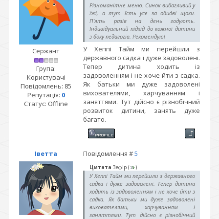
Різноманітне меню. Синок вибагливий у
їжі, а тут їсть усе за обидві щоки.
П'ять разів на день годують.
Індивідуальний підхід до кожної дитини
з боку педагогів. Рекомендую!
У Хеппі Тайм ми перейшли з
Сержант
державного садка і дуже задоволені.
Тепер дитина ходить із
Група:
задоволенням і не хоче йти з садка.
Користувачі
Як батьки ми дуже задоволені
Повідомлень:
85
вихователями, харчуванням і
Репутація:
0
заняттями. Тут дійсно є різнобічний
Статус:
Offline
розвиток дитини, занять дуже
багато.
Іветта
Повідомлення #
5
Цитата
Зефір
(
)
У Хеппі Тайм ми перейшли з державного
садка і дуже задоволені. Тепер дитина
ходить із задоволенням і не хоче йти з
садка. Як батьки ми дуже задоволені
вихователями, харчуванням і
заняттями. Тут дійсно є різнобічний