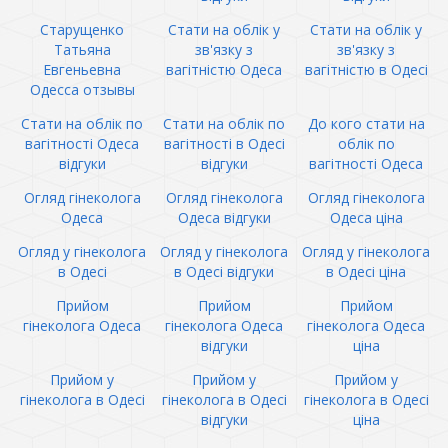
Старущенко
Стати на облік у
Стати на облік у
Татьяна
зв'язку з
зв'язку з
Евгеньевна
вагітністю Одеса
вагітністю в Одесі
Одесса отзывы
Стати на облік по
Стати на облік по
До кого стати на
вагітності Одеса
вагітності в Одесі
облік по
відгуки
відгуки
вагітності Одеса
Огляд гінеколога
Огляд гінеколога
Огляд гінеколога
Одеса
Одеса відгуки
Одеса ціна
Огляд у гінеколога
Огляд у гінеколога
Огляд у гінеколога
в Одесі
в Одесі відгуки
в Одесі ціна
Прийом
Прийом
Прийом
гінеколога Одеса
гінеколога Одеса
гінеколога Одеса
відгуки
ціна
Прийом у
Прийом у
Прийом у
гінеколога в Одесі
гінеколога в Одесі
гінеколога в Одесі
відгуки
ціна