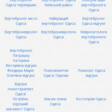
Одеса Черемушки
Київський район
вертебролога
Одеса
Вертебролог місто
Найкращий
Вертебролог
Одеса
вертебролог Одеса
Одеса відгуки
Вертеброневролог
Вертеброневрологи
Невропатологи
Одеса
Одеса
вертебрологи
Одеса
Вертебролог
Патрашку
Катерина
Вікторівна відгуки
Фендюра Марія
Психоаналітик
Психолог Одеса
Олегівна відгуки
Одеса Таїрове
відгуки
Відгуки
психотерапевт
Одеса
Потрібен
Масаж спини
Костоправ Одеса
хороший
Одеса
масажист Одеса