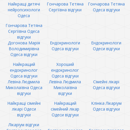
Найкращі дитячі
Гончарова Тетяна
Гончарова Тетяна
нейропсихологи
Сергіївна відгуки
Одеса відгуки
Одеса
Гончарова Тетяна
Сергіївна Одеса
відгуки
Догонова Марія
Ендокринологи
Ендокринологи
Володимирівна
Одеса відгуки
Одеси відгуки
Одеса відгуки
Найкращий
Хороший
ендокринолог
ендокринолог
Одеса відгуки
Одеса відгуки
Левіна Людмила
Левіна Людмила
Сімейні лікарі
Миколаївна Одеса
Миколаївна
Одеса відгуки
відгуки
відгуки
Найкращі сімейні
Найкращий
Клініка Лікаріум
лікарі Одеси
сімейний лікар
Одеса відгуки
відгуки
Одеси відгуки
Лікаріум відгуки