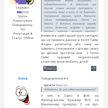
займаються, вчать дисципліни і
відповідальності. Я помітила, що
Сержант
донька стала менше пустувати і
істерити, якщо я щось їй не дозволяю.
Група:
Харчування хороше, кухня домашня,
ніяких напівфабрикатів дітям не
Користувачі
дають. У дитячих кімнатах завжди
Повідомлень:
чисто, безпечно, яскраво і красиво,
107
багато іграшок, великий простір.
Репутація:
0
Вчимося в найстаршій групі, шкодую,
Дитячий садок Хеппі Тайм - це, напевно,
Статус:
Offline
найкращий дитячий садок для моєї
що не привела раніше в Хеппі Тайм.
дитини.
Жоден репетитор або няня не
замінить спілкування з дітьми і увагу
до дитини протягом дня. У Хеппі
Тайм чудовий педагогічний
колектив, вони люблять дітей!
Оліса
Повідомлення #
8
Цитата
Ілена
(
)
Підкажіть, де цей садок розташований?
У них в Одесі 4 філії: на
Французькому бульварі 85/5, на
Манежному провулку 3, на вул.