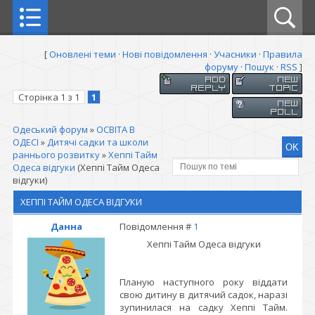
[
Оновлені теми
·
Нові повідомлення
·
Учасники
·
Правила
форуму
·
Пошук
·
RSS
]
Сторінка
1
з
1
1
Одеський форум
»
ОСВІТА В
ОДЕСІ
»
Дитячі садки та школи
раннього розвитку
»
Хеппі Тайм
Одеса відгуки
(Хеппі Тайм Одеса
відгуки)
ХЕППІ ТАЙМ ОДЕСА ВІДГУКИ
Данна
Повідомлення #
1
Хеппі Тайм Одеса відгуки
Планую наступного року віддати
свою дитину в дитячий садок, наразі
зупинилася на садку Хеппі Тайм.