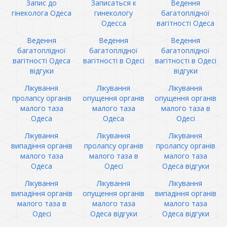
Запис до
Записаться к
Ведення
гінеколога Одеса
гинекологу
багатоплідної
Одесса
вагітності Одеса
Ведення
Ведення
Ведення
багатоплідної
багатоплідної
багатоплідної
вагітності Одеса
вагітності в Одесі
вагітності в Одесі
відгуки
відгуки
Лікування
Лікування
Лікування
пролапсу органів
опущення органів
опущення органів
малого таза
малого таза
малого таза в
Одеса
Одеса
Одесі
Лікування
Лікування
Лікування
випадіння органів
пролапсу органів
пролапсу органів
малого таза
малого таза в
малого таза
Одеса
Одесі
Одеса відгуки
Лікування
Лікування
Лікування
випадіння органів
опущення органів
випадіння органів
малого таза в
малого таза
малого таза
Одесі
Одеса відгуки
Одеса відгуки