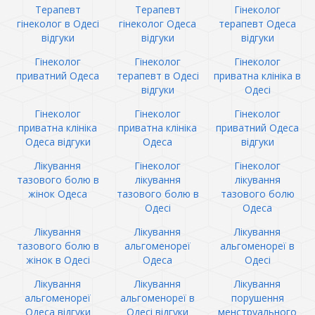
Терапевт
Терапевт
Гінеколог
гінеколог в Одесі
гінеколог Одеса
терапевт Одеса
відгуки
відгуки
відгуки
Гінеколог
Гінеколог
Гінеколог
приватний Одеса
терапевт в Одесі
приватна клініка в
відгуки
Одесі
Гінеколог
Гінеколог
Гінеколог
приватна клініка
приватна клініка
приватний Одеса
Одеса відгуки
Одеса
відгуки
Лікування
Гінеколог
Гінеколог
тазового болю в
лікування
лікування
жінок Одеса
тазового болю в
тазового болю
Одесі
Одеса
Лікування
Лікування
Лікування
тазового болю в
альгоменореї
альгоменореї в
жінок в Одесі
Одеса
Одесі
Лікування
Лікування
Лікування
альгоменореї
альгоменореї в
порушення
Одеса відгуки
Одесі відгуки
менструального