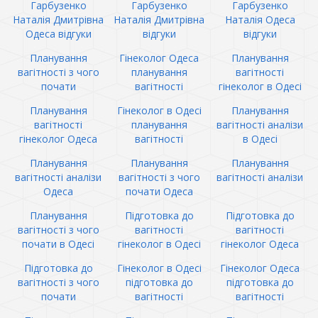
Гарбузенко
Гарбузенко
Гарбузенко
Наталія Дмитрівна
Наталія Дмитрівна
Наталія Одеса
Одеса відгуки
відгуки
відгуки
Планування
Гінеколог Одеса
Планування
вагітності з чого
планування
вагітності
почати
вагітності
гінеколог в Одесі
Планування
Гінеколог в Одесі
Планування
вагітності
планування
вагітності аналізи
гінеколог Одеса
вагітності
в Одесі
Планування
Планування
Планування
вагітності аналізи
вагітності з чого
вагітності аналізи
Одеса
почати Одеса
Планування
Підготовка до
Підготовка до
вагітності з чого
вагітності
вагітності
почати в Одесі
гінеколог в Одесі
гінеколог Одеса
Підготовка до
Гінеколог в Одесі
Гінеколог Одеса
вагітності з чого
підготовка до
підготовка до
почати
вагітності
вагітності