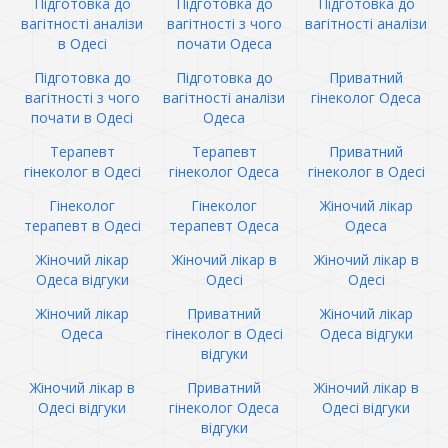
Підготовка до
Підготовка до
Підготовка до
вагітності аналізи
вагітності з чого
вагітності аналізи
в Одесі
почати Одеса
Підготовка до
Підготовка до
Приватний
вагітності з чого
вагітності аналізи
гінеколог Одеса
почати в Одесі
Одеса
Терапевт
Терапевт
Приватний
гінеколог в Одесі
гінеколог Одеса
гінеколог в Одесі
Гінеколог
Гінеколог
Жіночий лікар
терапевт в Одесі
терапевт Одеса
Одеса
Жіночий лікар
Жіночий лікар в
Жіночий лікар в
Одеса відгуки
Одесі
Одесі
Жіночий лікар
Приватний
Жіночий лікар
Одеса
гінеколог в Одесі
Одеса відгуки
відгуки
Жіночий лікар в
Приватний
Жіночий лікар в
Одесі відгуки
гінеколог Одеса
Одесі відгуки
відгуки