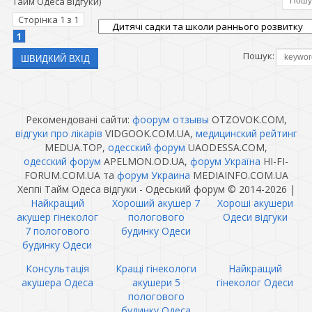
Тайм Одеса відгуки)
Сторінка
1
з
1
1
Пошук:
Рекомендовані сайти:
фоорум отзывы
OTZOVOK.COM,
відгуки про лікарів
VIDGOOK.COM.UA,
медицинский рейтинг
MEDUA.TOP,
одесский форум
UAODESSA.COM,
одесский форум
APELMON.OD.UA,
форум Україна
HI-FI-
FORUM.COM.UA та
форум Украина
MEDIAINFO.COM.UA
Хеппі Тайм Одеса відгуки - Одеський форум © 2014-2026
|
Найкращий
Хороший акушер 7
Хороші акушери
акушер гінеколог
пологового
Одеси відгуки
7 пологового
будинку Одеси
будинку Одеси
Консультація
Кращі гінекологи
Найкращий
акушера Одеса
акушери 5
гінеколог Одеси
пологового
будинку Одеса