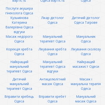
вартість
Одеса вартість
Одеса
Послуги акушера
гінеколога Одеса
Кузьмінова
Лікар дієтолог
Дитячий дієтолог
Катерина
Одеса
Одеса Таїрове
Валеріївна Одеса
відгуки
Масаж недорого
Мануальний
Мануальник
Одеса
терапевт Одеса
Одеса
Корекція хребта
Лікування хребта
Лікування сколіозу
Одеса
Одеса
Одеса
Найкращий
Мануальний
Найкращий
мануальний
терапевт Одеса
масажист Одеси
терапевт Одеса
відгуки
Дитячий
Антицелюлітний
Масаж і
мануальний
масаж Одеса
мануальна терапія
терапевт Одеса
Одеса
Вправити хребець
Вправити хребет
Мануальний
Одеса
Одеса
масаж Одеса