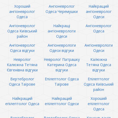
Хороший
Ангіоневролог
Найкращий
ангіоневролог
Одеса Черемушки
ангіоневролог
Одеса
Одеси
Ангіоневролог
Найкращі
Ангіоневролог
Одеса Київський
ангіоневрологи
Одеса
район
Одеси
Ангіоневролог
Ангіоневрологи
Ангіоневрологи
Одеса відгуки
Одеси відгуки
Одеси
Невролог
Невролог Патрашку
Калюжна
Калюжна Тетяна
Катерина Одеса
Тетяна Одеса
Євгенівна відгуки
відгуки
відгуки
Вертебролог
Епілептолог Одеса
Епілептолог
Одеса Таїрове
Таїрове
Одеса Київський
район
Найкращий
Найкращий
Хороший
епілептолог Одеса
епілептолог Одеси
епілептолог
Одеса
Вертебролог
Вертебролог Одеса
Консультація