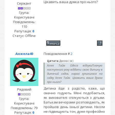
Цікавить ваша думка про нього?
Сержант
Група:
Користувачі
Повідомлень:
110
Репутація:
0
Статус:
Offline
Анжела40
Повідомлення #
2
Цитата
Данна
(
)
Хеппі Тайм Одеса відгукиПланую
наступного року віддати свою дитину в
дитячий садок, наразі зупинилася на
садку Хеппі Тайм. Цікавить ваша думка
про нього?
Дитина йде з радістю, каже, що
Рядовий
смачно годують. Мені подобається,
як вихователі спілкуються з дітьми.
Група:
Батькам вечорами розповідають, як
Користувачі
пройшов день їхньої дитини. Ніколи
Повідомлень:
79
не підвищують тон, дуже професійно
Репутація:
0