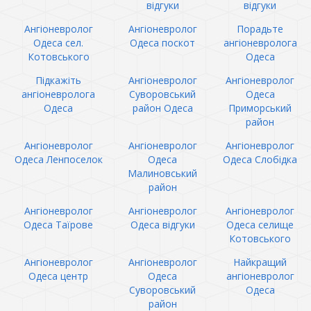
відгуки
відгуки
Ангіоневролог
Ангіоневролог
Порадьте
Одеса сел.
Одеса поскот
ангіоневролога
Котовського
Одеса
Підкажіть
Ангіоневролог
Ангіоневролог
ангіоневролога
Суворовський
Одеса
Одеса
район Одеса
Приморський
район
Ангіоневролог
Ангіоневролог
Ангіоневролог
Одеса Ленпоселок
Одеса
Одеса Слобідка
Малиновський
район
Ангіоневролог
Ангіоневролог
Ангіоневролог
Одеса Таїрове
Одеса відгуки
Одеса селище
Котовського
Ангіоневролог
Ангіоневролог
Найкращий
Одеса центр
Одеса
ангіоневролог
Суворовський
Одеса
район