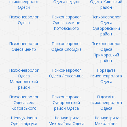
психоневролог
Одеса відгуки
Одеса Київський
Одеси
район
Психоневролог
Психоневролог
Психоневролог
Одеса
Одеса селище
Одеса
Котовського
Суворовський
район
Психоневролог
Психоневролог
Психоневролог
Одеса центр
Одеса Слобідка
Одеса
Приморський
район
Психоневролог
Психоневролог
Порадьте
Одеса
Одеса Ленселище
психоневролога
Малиновський
Одеса
район
Психоневролог
Психоневролог
Підкажіть
Одеса сел.
Суворовський
психоневролога
Котовського
район Одеса
Одеса
Шевчук Ірина
Шевчук Ірина
Шевчук Ірина
Одеса відгуки
Миколаївна Одеса
Миколаївна