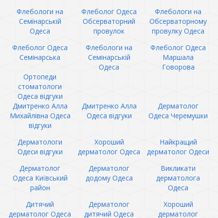
Флебологи на
Флеболог Одеса
Флебологи на
Семінарській
Обсерваторний
Обсерваторному
Одеса
провулок
провулку Одеса
Флеболог Одеса
Флебологи на
Флеболог Одеса
Семінарська
Семінарській
Маршала
Одеса
Говорова
Ортопеди
стоматологи
Одеса відгуки
Дмитренко Алла
Дмитренко Алла
Дерматолог
Михайлівна Одеса
Одеса відгуки
Одеса Черемушки
відгуки
Дерматологи
Хороший
Найкращий
Одеси відгуки
дерматолог Одеса
дерматолог Одеси
Дерматолог
Дерматолог
Викликати
Одеса Київський
додому Одеса
дерматолога
район
Одеса
Дитячий
Дерматолог
Хороший
дерматолог Одеса
дитячий Одеса
дерматолог