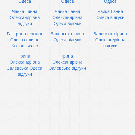
Одеса
Одеса
Одеса
Чайка Ганна
Чайка Ганна
Чайка Ганна
Олександрівна
Олександрівна
Одеса відгуки
відгуки
Одеса відгуки
Гастроентеролог
Залевська Ірина
Залевська Ірина
Одеса селище
Одеса відгуки
Олександрівна
Котовського
відгуки
Ірина
Ірина
Олександрівна
Олександрівна
Залевська Одеса
Залевська відгуки
відгуки