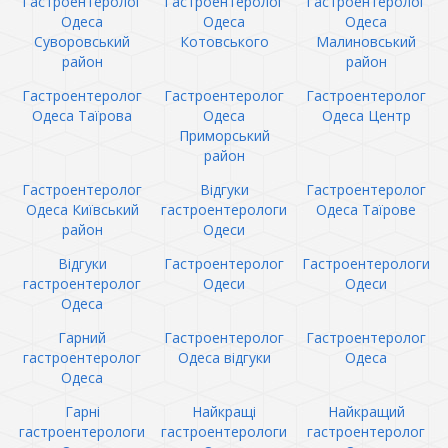
Гастроентеролог
Гастроентеролог
Гастроентеролог
Одеса
Одеса
Одеса
Суворовський
Котовського
Малиновський
район
район
Гастроентеролог
Гастроентеролог
Гастроентеролог
Одеса Таїрова
Одеса
Одеса Центр
Приморський
район
Гастроентеролог
Відгуки
Гастроентеролог
Одеса Київський
гастроентерологи
Одеса Таїрове
район
Одеси
Відгуки
Гастроентеролог
Гастроентерологи
гастроентеролог
Одеси
Одеси
Одеса
Гарний
Гастроентеролог
Гастроентеролог
гастроентеролог
Одеса відгуки
Одеса
Одеса
Гарні
Найкращі
Найкращий
гастроентерологи
гастроентерологи
гастроентеролог