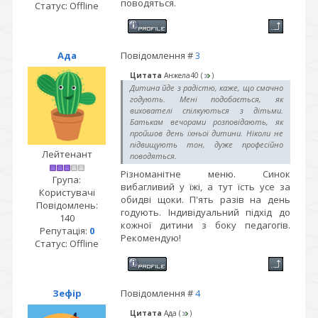
поводяться.
Статус:
Offline
Ада
Повідомлення #
3
Цитата
Анжела40
(
)
Дитина йде з радістю, каже, що смачно
годують. Мені подобається, як
вихователі спілкуються з дітьми.
Батькам вечорами розповідають, як
пройшов день їхньої дитини. Ніколи не
підвищують тон, дуже професійно
Лейтенант
поводяться.
Різноманітне меню. Синок
Група:
вибагливий у їжі, а тут їсть усе за
Користувачі
обидві щоки. П'ять разів на день
Повідомлень:
годують. Індивідуальний підхід до
140
кожної дитини з боку педагогів.
Репутація:
0
Рекомендую!
Статус:
Offline
Зефір
Повідомлення #
4
Цитата
Ада
(
)