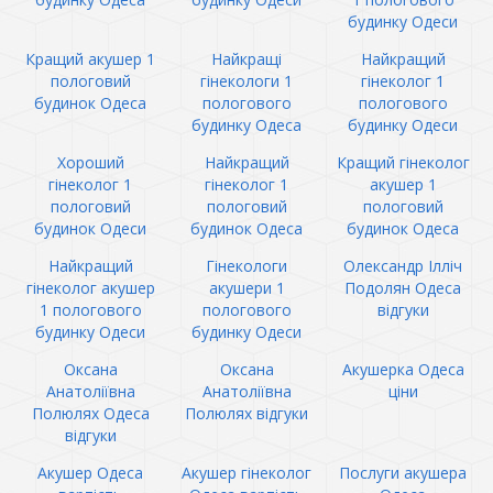
будинку Одеси
Кращий акушер 1
Найкращі
Найкращий
пологовий
гінекологи 1
гінеколог 1
будинок Одеса
пологового
пологового
будинку Одеса
будинку Одеси
Хороший
Найкращий
Кращий гінеколог
гінеколог 1
гінеколог 1
акушер 1
пологовий
пологовий
пологовий
будинок Одеси
будинок Одеса
будинок Одеса
Найкращий
Гінекологи
Олександр Ілліч
гінеколог акушер
акушери 1
Подолян Одеса
1 пологового
пологового
відгуки
будинку Одеси
будинку Одеси
Оксана
Оксана
Акушерка Одеса
Анатоліївна
Анатоліївна
ціни
Полюлях Одеса
Полюлях відгуки
відгуки
Акушер Одеса
Акушер гінеколог
Послуги акушера