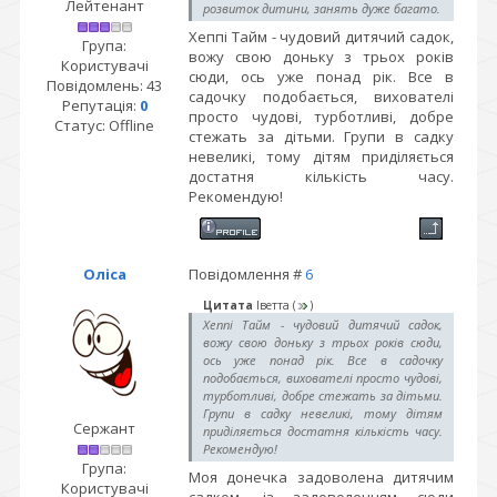
Лейтенант
розвиток дитини, занять дуже багато.
Хеппі Тайм - чудовий дитячий садок,
Група:
вожу свою доньку з трьох років
Користувачі
сюди, ось уже понад рік. Все в
Повідомлень:
43
садочку подобається, вихователі
Репутація:
0
просто чудові, турботливі, добре
Статус:
Offline
стежать за дітьми. Групи в садку
невеликі, тому дітям приділяється
достатня кількість часу.
Рекомендую!
Оліса
Повідомлення #
6
Цитата
Іветта
(
)
Хеппі Тайм - чудовий дитячий садок,
вожу свою доньку з трьох років сюди,
ось уже понад рік. Все в садочку
подобається, вихователі просто чудові,
турботливі, добре стежать за дітьми.
Групи в садку невеликі, тому дітям
Сержант
приділяється достатня кількість часу.
Рекомендую!
Група:
Моя донечка задоволена дитячим
Користувачі