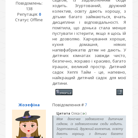
садком, із задоволенням сюди
Повідомлень:
ходить. Згуртований, дружний
138
колектив, освіту дають хорошу, з
Репутація:
0
дітьми багато займаються, вчать
Статус:
Offline
дисципліни і відповідальності. Я
помітила, що донька стала менше
пустувати і істерити, якщо я щось їй
не дозволяю. Харчування хороше,
кухня домашня, ніяких
напівфабрикатів дітям не дають. У
дитячих кімнатах завжди чисто,
безпечно, яскраво і красиво, багато
іграшок, великий простір. Дитячий
садок Хеппі Тайм - це, напевно,
найкращий дитячий садок для моєї
дитини.
Жозефіна
Повідомлення #
7
Цитата
Оліса
(
)
Моя донечка задоволена дитячим
садком, із задоволенням сюди ходить.
Згуртований, дружний колектив, освіту
дають хорошу, з дітьми багато