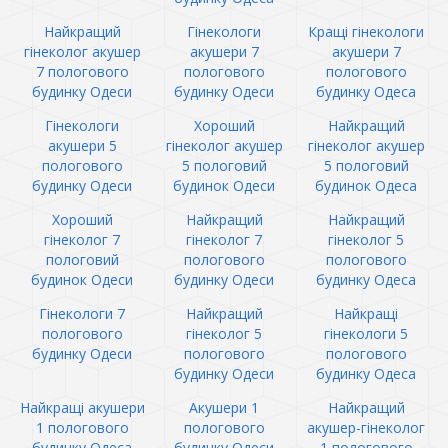
Найкращий
Гінекологи
Кращі гінекологи
гінеколог акушер
акушери 7
акушери 7
7 пологового
пологового
пологового
будинку Одеси
будинку Одеси
будинку Одеса
Гінекологи
Хороший
Найкращий
акушери 5
гінеколог акушер
гінеколог акушер
пологового
5 пологовий
5 пологовий
будинку Одеси
будинок Одеси
будинок Одеса
Хороший
Найкращий
Найкращий
гінеколог 7
гінеколог 7
гінеколог 5
пологовий
пологового
пологового
будинок Одеси
будинку Одеси
будинку Одеса
Гінекологи 7
Найкращий
Найкращі
пологового
гінеколог 5
гінекологи 5
будинку Одеси
пологового
пологового
будинку Одеси
будинку Одеса
Найкращі акушери
Акушери 1
Найкращий
1 пологового
пологового
акушер-гінеколог
будинку Одеса
будинку Одеси
1 пологового