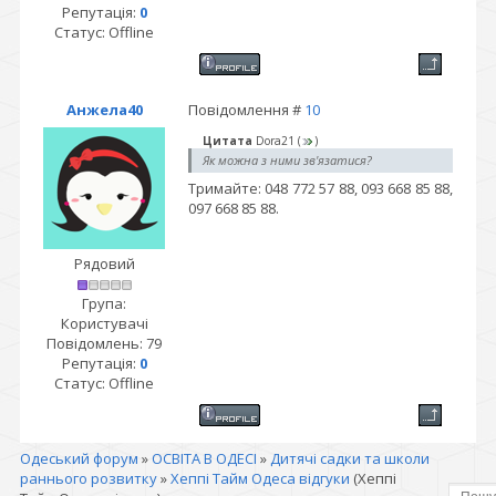
Репутація:
0
Статус:
Offline
Анжела40
Повідомлення #
10
Цитата
Dora21
(
)
Як можна з ними зв'язатися?
Тримайте: 048 772 57 88, 093 668 85 88,
097 668 85 88.
Рядовий
Група:
Користувачі
Повідомлень:
79
Репутація:
0
Статус:
Offline
Одеський форум
»
ОСВІТА В ОДЕСІ
»
Дитячі садки та школи
раннього розвитку
»
Хеппі Тайм Одеса відгуки
(Хеппі