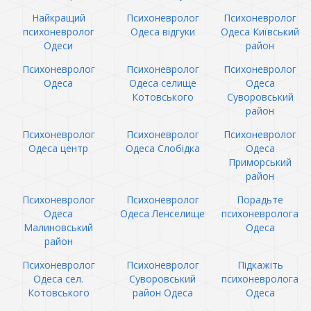
Найкращий
Психоневролог
Психоневролог
психоневролог
Одеса відгуки
Одеса Київський
Одеси
район
Психоневролог
Психоневролог
Психоневролог
Одеса
Одеса селище
Одеса
Котовського
Суворовський
район
Психоневролог
Психоневролог
Психоневролог
Одеса центр
Одеса Слобідка
Одеса
Приморський
район
Психоневролог
Психоневролог
Порадьте
Одеса
Одеса Ленселище
психоневролога
Малиновський
Одеса
район
Психоневролог
Психоневролог
Підкажіть
Одеса сел.
Суворовський
психоневролога
Котовського
район Одеса
Одеса