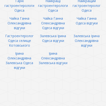
Гарні
Найкращі
Найкращий
гастроентерологи
гастроентерологи
гастроентеролог
Одеса
Одеса
Одеса
Чайка Ганна
Чайка Ганна
Чайка Ганна
Олександрівна
Олександрівна
Одеса відгуки
відгуки
Одеса відгуки
Гастроентеролог
Залевська Ірина
Залевська Ірина
Одеса селище
Одеса відгуки
Олександрівна
Котовського
відгуки
Ірина
Ірина
Олександрівна
Олександрівна
Залевська Одеса
Залевська відгуки
відгуки