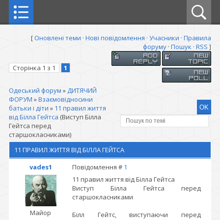
[
Оновлені теми
·
Нові повідомлення
·
Учасники
·
Правила
форуму
·
Пошук
·
RSS
]
Сторінка
1
з
1
1
Одеський форум
»
ДИТЯЧИЙ
ФОРУМ
»
Взаємовідносини
батьки і діти
»
11 правил життя
від Білла Гейтса
(Виступ Білла
Гейтса перед
старшокласниками)
11 ПРАВИЛ ЖИТТЯ ВІД БІЛЛА ГЕЙТСА
vades1
Повідомлення #
1
11 правил життя від Білла Гейтса
Виступ Білла Гейтса перед
старшокласниками
Майор
Білл Гейтс, виступаючи перед