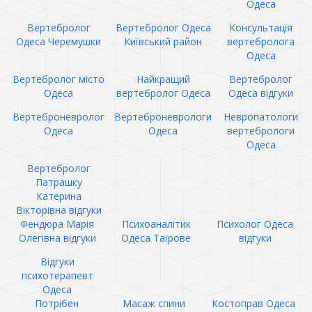
Одеса
Вертебролог
Вертебролог Одеса
Консультація
Одеса Черемушки
Київський район
вертебролога
Одеса
Вертебролог місто
Найкращий
Вертебролог
Одеса
вертебролог Одеса
Одеса відгуки
Вертеброневролог
Вертеброневрологи
Невропатологи
Одеса
Одеса
вертебрологи
Одеса
Вертебролог
Патрашку
Катерина
Вікторівна відгуки
Фендюра Марія
Психоаналітик
Психолог Одеса
Олегівна відгуки
Одеса Таїрове
відгуки
Відгуки
психотерапевт
Одеса
Потрібен
Масаж спини
Костоправ Одеса