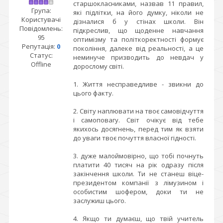
старшокласниками, назвав 11 правил,
Група:
які підлітки, на його думку, ніколи не
Користувачі
дізналися б у стінах школи. Він
Повідомлень:
підкреслив, що щоденне навчання
95
оптимізму та політкоректності формує
Репутація:
0
покоління, далеке від реальності, а це
Статус:
неминуче призводить до невдач у
Offline
дорослому світі.
1. Життя несправедливе - звикни до
цього факту.
2. Світу наплювати на твоє самовідчуття
і самоповагу. Світ очікує від тебе
якихось досягнень, перед тим як взяти
до уваги твоє почуття власної гідності.
3. дуже малоймовірно, що тобі почнуть
платити 40 тисяч на рік одразу після
закінчення школи. Ти не станеш віце-
президентом компанії з лімузином і
особистим шофером, доки ти не
заслужиш цього.
4. Якщо ти думаєш, що твій учитель