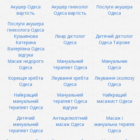
Акушер Одеса
Акушер гінеколог
Послуги акушера
вартість
Одеса вартість
Одеса
Послуги акушера
гінеколога Одеса
Кузьмінова
Лікар дієтолог
Дитячий дієтолог
Катерина
Одеса
Одеса Таїрове
Валеріївна Одеса
відгуки
Масаж недорого
Мануальний
Мануальник
Одеса
терапевт Одеса
Одеса
Корекція хребта
Лікування хребта
Лікування сколіозу
Одеса
Одеса
Одеса
Найкращий
Мануальний
Найкращий
мануальний
терапевт Одеса
масажист Одеси
терапевт Одеса
відгуки
Дитячий
Антицелюлітний
Масаж і
мануальний
масаж Одеса
мануальна терапія
терапевт Одеса
Одеса