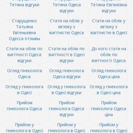
Тетяна відгуки
Тетяна Одеса
Тетяна Євгеніївна
відгуки
відгуки
Старущенко
Стати на облік у
Стати на облік у
Татьяна
зв'язку з
зв'язку з
Евгеньевна
вагітністю Одеса
вагітністю в Одесі
Одесса отзывы
Стати на облік по
Стати на облік по
До кого стати на
вагітності Одеса
вагітності в Одесі
облік по
відгуки
відгуки
вагітності Одеса
Огляд гінеколога
Огляд гінеколога
Огляд гінеколога
Одеса
Одеса відгуки
Одеса ціна
Огляд у гінеколога
Огляд у гінеколога
Огляд у гінеколога
в Одесі
в Одесі відгуки
в Одесі ціна
Прийом
Прийом
Прийом
гінеколога Одеса
гінеколога Одеса
гінеколога Одеса
відгуки
ціна
Прийом у
Прийом у
Прийом у
гінеколога в Одесі
гінеколога в Одесі
гінеколога в Одесі