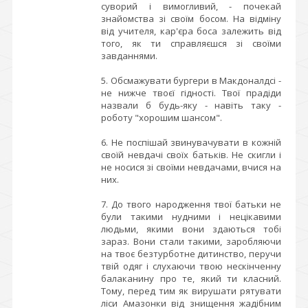
суворий і вимогливий, - почекай
знайомства зі своїм босом. На відміну
від учителя, кар'єра боса залежить від
того, як ти справляєшся зі своїми
завданнями.
5. Обсмажувати бургери в Макдоналдсі -
не нижче твоєї гідності. Твої прадіди
назвали б будь-яку - навіть таку -
роботу "хорошим шансом".
6. Не поспішай звинувачувати в кожній
своїй невдачі своїх батьків. Не скигли і
не носися зі своїми невдачами, вчися на
них.
7. До твого народження твої батьки не
були такими нудними і нецікавими
людьми, якими вони здаються тобі
зараз. Вони стали такими, заробляючи
на твоє безтурботне дитинство, перучи
твій одяг і слухаючи твою нескінченну
балаканину про те, який ти класний.
Тому, перед тим як вирушати рятувати
ліси Амазонки від знищення жадібним