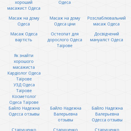
хороший
Одеса
масажист Одеса
Масаж на дому
Масаж на дому
Розслаблювальний
Одеса
Одеса ціни
масаж Одеса
Масаж Одеса
Остеопат для
Досвідчений
вартість
дорослого Одеса
мануаліст Одеса
Таїрове
Як знайти
хорошого
масажиста
Кардіолог Одеса
Таїрове
УЗД Одеса
Таїрове
Косметолог
Одеса Таїрове
Байло Надежна
Байло Надежна
Байло Надежна
Одесса отзывы
Валерьевна
Валерьевна
отзывы
Одесса отзывы
Старущенко
Старущенко
Старущенко