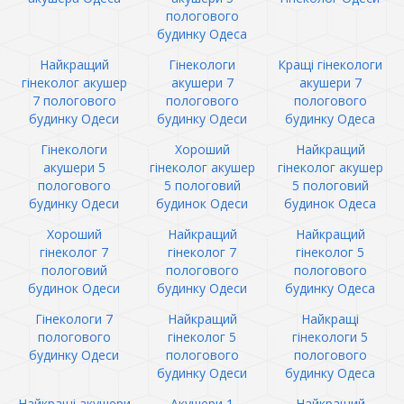
пологового
будинку Одеса
Найкращий
Гінекологи
Кращі гінекологи
гінеколог акушер
акушери 7
акушери 7
7 пологового
пологового
пологового
будинку Одеси
будинку Одеси
будинку Одеса
Гінекологи
Хороший
Найкращий
акушери 5
гінеколог акушер
гінеколог акушер
пологового
5 пологовий
5 пологовий
будинку Одеси
будинок Одеси
будинок Одеса
Хороший
Найкращий
Найкращий
гінеколог 7
гінеколог 7
гінеколог 5
пологовий
пологового
пологового
будинок Одеси
будинку Одеси
будинку Одеса
Гінекологи 7
Найкращий
Найкращі
пологового
гінеколог 5
гінекологи 5
будинку Одеси
пологового
пологового
будинку Одеси
будинку Одеса
Найкращі акушери
Акушери 1
Найкращий