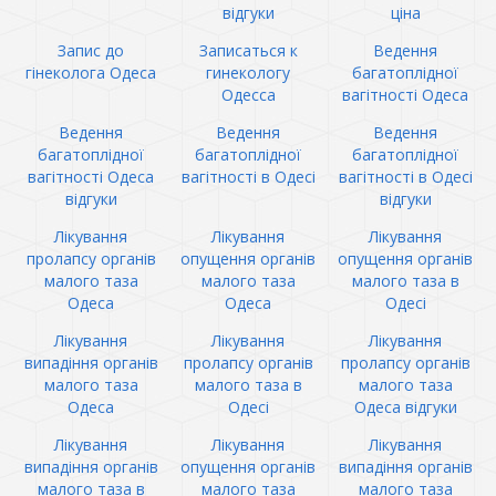
відгуки
ціна
Запис до
Записаться к
Ведення
гінеколога Одеса
гинекологу
багатоплідної
Одесса
вагітності Одеса
Ведення
Ведення
Ведення
багатоплідної
багатоплідної
багатоплідної
вагітності Одеса
вагітності в Одесі
вагітності в Одесі
відгуки
відгуки
Лікування
Лікування
Лікування
пролапсу органів
опущення органів
опущення органів
малого таза
малого таза
малого таза в
Одеса
Одеса
Одесі
Лікування
Лікування
Лікування
випадіння органів
пролапсу органів
пролапсу органів
малого таза
малого таза в
малого таза
Одеса
Одесі
Одеса відгуки
Лікування
Лікування
Лікування
випадіння органів
опущення органів
випадіння органів
малого таза в
малого таза
малого таза