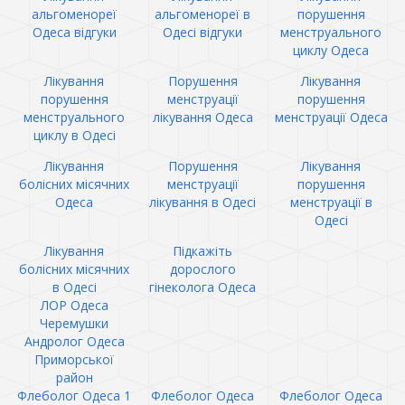
альгоменореї
альгоменореї в
порушення
Одеса відгуки
Одесі відгуки
менструального
циклу Одеса
Лікування
Порушення
Лікування
порушення
менструації
порушення
менструального
лікування Одеса
менструації Одеса
циклу в Одесі
Лікування
Порушення
Лікування
болісних місячних
менструації
порушення
Одеса
лікування в Одесі
менструації в
Одесі
Лікування
Підкажіть
болісних місячних
дорослого
в Одесі
гінеколога Одеса
ЛОР Одеса
Черемушки
Андролог Одеса
Приморської
район
Флеболог Одеса 1
Флеболог Одеса
Флеболог Одеса