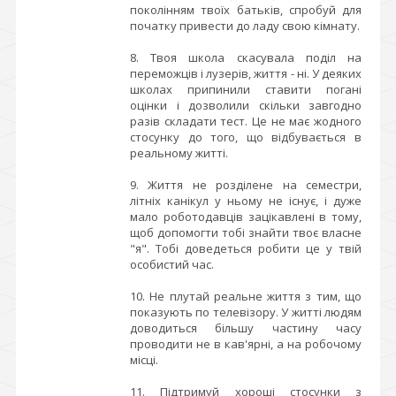
поколінням твоїх батьків, спробуй для
початку привести до ладу свою кімнату.
8. Твоя школа скасувала поділ на
переможців і лузерів, життя - ні. У деяких
школах припинили ставити погані
оцінки і дозволили скільки завгодно
разів складати тест. Це не має жодного
стосунку до того, що відбувається в
реальному житті.
9. Життя не розділене на семестри,
літніх канікул у ньому не існує, і дуже
мало роботодавців зацікавлені в тому,
щоб допомогти тобі знайти твоє власне
"я". Тобі доведеться робити це у твій
особистий час.
10. Не плутай реальне життя з тим, що
показують по телевізору. У житті людям
доводиться більшу частину часу
проводити не в кав'ярні, а на робочому
місці.
11. Підтримуй хороші стосунки з