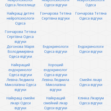
Одеса Ленселище
Одеси відгуки
Одеса
Найкращі дитячі
Гончарова Тетяна
Гончарова Тетяна
нейропсихологи
Сергіївна відгуки
Одеса відгуки
Одеса
Гончарова Тетяна
Сергіївна Одеса
відгуки
Догонова Марія
Ендокринологи
Ендокринологи
Володимирівна
Одеса відгуки
Одеси відгуки
Одеса відгуки
Найкращий
Хороший
ендокринолог
ендокринолог
Одеса відгуки
Одеса відгуки
Левіна Людмила
Левіна Людмила
Сімейні лікарі
Миколаївна Одеса
Миколаївна
Одеса відгуки
відгуки
відгуки
Найкращі сімейні
Найкращий
Клініка Лікаріум
лікарі Одеси
сімейний лікар
Одеса відгуки
відгуки
Одеси відгуки