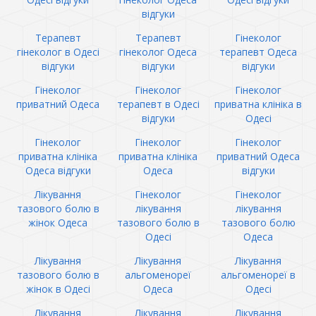
відгуки
Терапевт
Терапевт
Гінеколог
гінеколог в Одесі
гінеколог Одеса
терапевт Одеса
відгуки
відгуки
відгуки
Гінеколог
Гінеколог
Гінеколог
приватний Одеса
терапевт в Одесі
приватна клініка в
відгуки
Одесі
Гінеколог
Гінеколог
Гінеколог
приватна клініка
приватна клініка
приватний Одеса
Одеса відгуки
Одеса
відгуки
Лікування
Гінеколог
Гінеколог
тазового болю в
лікування
лікування
жінок Одеса
тазового болю в
тазового болю
Одесі
Одеса
Лікування
Лікування
Лікування
тазового болю в
альгоменореї
альгоменореї в
жінок в Одесі
Одеса
Одесі
Лікування
Лікування
Лікування