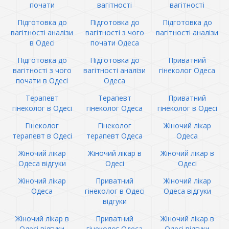
почати
вагітності
вагітності
Підготовка до
Підготовка до
Підготовка до
вагітності аналізи
вагітності з чого
вагітності аналізи
в Одесі
почати Одеса
Підготовка до
Підготовка до
Приватний
вагітності з чого
вагітності аналізи
гінеколог Одеса
почати в Одесі
Одеса
Терапевт
Терапевт
Приватний
гінеколог в Одесі
гінеколог Одеса
гінеколог в Одесі
Гінеколог
Гінеколог
Жіночий лікар
терапевт в Одесі
терапевт Одеса
Одеса
Жіночий лікар
Жіночий лікар в
Жіночий лікар в
Одеса відгуки
Одесі
Одесі
Жіночий лікар
Приватний
Жіночий лікар
Одеса
гінеколог в Одесі
Одеса відгуки
відгуки
Жіночий лікар в
Приватний
Жіночий лікар в
Одесі відгуки
гінеколог Одеса
Одесі відгуки