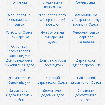
поліклініка
студентська
Семінарська
поліклініка
Флебологи на
Флеболог Одеса
Флебологи на
Семінарській
Обсерваторний
Обсерваторному
Одеса
провулок
провулку Одеса
Флеболог Одеса
Флебологи на
Флеболог Одеса
Семінарська
Семінарській
Маршала
Одеса
Говорова
Ортопеди
стоматологи
Одеса відгуки
Дмитренко Алла
Дмитренко Алла
Дерматолог
Михайлівна Одеса
Одеса відгуки
Одеса Черемушки
відгуки
Дерматологи
Хороший
Найкращий
Одеси відгуки
дерматолог Одеса
дерматолог Одеси
Дерматолог
Дерматолог
Викликати
Одеса Київський
додому Одеса
дерматолога
район
Одеса