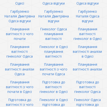
Одесі
Одеса відгуки
Одеса відгуки
Гарбузенко
Гарбузенко
Гарбузенко
Наталія Дмитрівна
Наталія Дмитрівна
Наталія Одеса
Одеса відгуки
відгуки
відгуки
Планування
Гінеколог Одеса
Планування
вагітності з чого
планування
вагітності
почати
вагітності
гінеколог в Одесі
Планування
Гінеколог в Одесі
Планування
вагітності
планування
вагітності аналізи
гінеколог Одеса
вагітності
в Одесі
Планування
Планування
Планування
вагітності аналізи
вагітності з чого
вагітності аналізи
Одеса
почати Одеса
Планування
Підготовка до
Підготовка до
вагітності з чого
вагітності
вагітності
почати в Одесі
гінеколог в Одесі
гінеколог Одеса
Підготовка до
Гінеколог в Одесі
Гінеколог Одеса
вагітності з чого
підготовка до
підготовка до