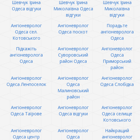
Шевчук Ірина
Шевчук Ірина
Шевчук Ірина
Одеса відгуки
Миколаївна Одеса
Миколаївна
відгуки
відгуки
Ангіоневролог
Ангіоневролог
Порадьте
Одеса сел.
Одеса поскот
ангіоневролога
Котовського
Одеса
Підкажіть
Ангіоневролог
Ангіоневролог
ангіоневролога
Суворовський
Одеса
Одеса
район Одеса
Приморський
район
Ангіоневролог
Ангіоневролог
Ангіоневролог
Одеса Ленпоселок
Одеса
Одеса Слобідка
Малиновський
район
Ангіоневролог
Ангіоневролог
Ангіоневролог
Одеса Таїрове
Одеса відгуки
Одеса селище
Котовського
Ангіоневролог
Ангіоневролог
Найкращий
Одеса центр
Одеса
ангіоневролог