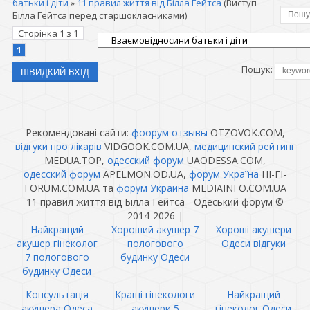
батьки і діти
»
11 правил життя від Білла Гейтса
(Виступ
Білла Гейтса перед старшокласниками)
Сторінка
1
з
1
1
Пошук:
Рекомендовані сайти:
фоорум отзывы
OTZOVOK.COM,
відгуки про лікарів
VIDGOOK.COM.UA,
медицинский рейтинг
MEDUA.TOP,
одесский форум
UAODESSA.COM,
одесский форум
APELMON.OD.UA,
форум Україна
HI-FI-
FORUM.COM.UA та
форум Украина
MEDIAINFO.COM.UA
11 правил життя від Білла Гейтса - Одеський форум ©
2014-2026
|
Найкращий
Хороший акушер 7
Хороші акушери
акушер гінеколог
пологового
Одеси відгуки
7 пологового
будинку Одеси
будинку Одеси
Консультація
Кращі гінекологи
Найкращий
акушера Одеса
акушери 5
гінеколог Одеси