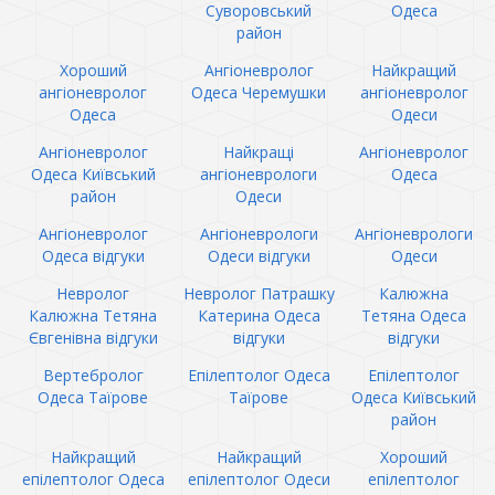
Суворовський
Одеса
район
Хороший
Ангіоневролог
Найкращий
ангіоневролог
Одеса Черемушки
ангіоневролог
Одеса
Одеси
Ангіоневролог
Найкращі
Ангіоневролог
Одеса Київський
ангіоневрологи
Одеса
район
Одеси
Ангіоневролог
Ангіоневрологи
Ангіоневрологи
Одеса відгуки
Одеси відгуки
Одеси
Невролог
Невролог Патрашку
Калюжна
Калюжна Тетяна
Катерина Одеса
Тетяна Одеса
Євгенівна відгуки
відгуки
відгуки
Вертебролог
Епілептолог Одеса
Епілептолог
Одеса Таїрове
Таїрове
Одеса Київський
район
Найкращий
Найкращий
Хороший
епілептолог Одеса
епілептолог Одеси
епілептолог