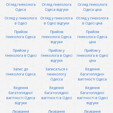
Огляд гінеколога
Огляд гінеколога
Огляд гінеколога
Одеса
Одеса відгуки
Одеса ціна
Огляд у гінеколога
Огляд у гінеколога
Огляд у гінеколога
в Одесі
в Одесі відгуки
в Одесі ціна
Прийом
Прийом
Прийом
гінеколога Одеса
гінеколога Одеса
гінеколога Одеса
відгуки
ціна
Прийом у
Прийом у
Прийом у
гінеколога в Одесі
гінеколога в Одесі
гінеколога в Одесі
відгуки
ціна
Запис до
Записаться к
Ведення
гінеколога Одеса
гинекологу
багатоплідної
Одесса
вагітності Одеса
Ведення
Ведення
Ведення
багатоплідної
багатоплідної
багатоплідної
вагітності Одеса
вагітності в Одесі
вагітності в Одесі
відгуки
відгуки
Лікування
Лікування
Лікування