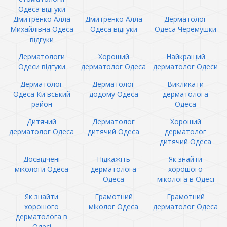
Одеса відгуки
Дмитренко Алла
Дмитренко Алла
Дерматолог
Михайлівна Одеса
Одеса відгуки
Одеса Черемушки
відгуки
Дерматологи
Хороший
Найкращий
Одеси відгуки
дерматолог Одеса
дерматолог Одеси
Дерматолог
Дерматолог
Викликати
Одеса Київський
додому Одеса
дерматолога
район
Одеса
Дитячий
Дерматолог
Хороший
дерматолог Одеса
дитячий Одеса
дерматолог
дитячий Одеса
Досвідчені
Підкажіть
Як знайти
мікологи Одеса
дерматолога
хорошого
Одеса
міколога в Одесі
Як знайти
Грамотний
Грамотний
хорошого
міколог Одеса
дерматолог Одеса
дерматолога в
Одесі