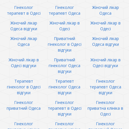
Гінеколог
Гінеколог
Жіночий лікар
терапевт в Одесі
терапевт Одеса
Одеса
Жіночий лікар
Жіночий лікар в
Жіночий лікар в
Одеса відгуки
Одесі
Одесі
Жіночий лікар
Приватний
Жіночий лікар
Одеса
гінеколог в Одесі
Одеса відгуки
відгуки
Жіночий лікар в
Приватний
Жіночий лікар в
Одесі відгуки
гінеколог Одеса
Одесі відгуки
відгуки
Терапевт
Терапевт
Гінеколог
гінеколог в Одесі
гінеколог Одеса
терапевт Одеса
відгуки
відгуки
відгуки
Гінеколог
Гінеколог
Гінеколог
приватний Одеса
терапевт в Одесі
приватна клініка в
відгуки
Одесі
Гінеколог
Гінеколог
Гінеколог