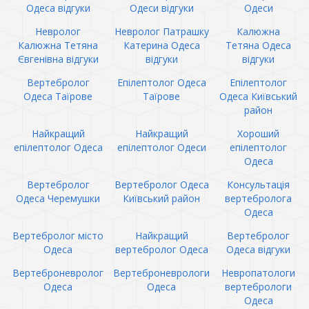
Одеса відгуки
Одеси відгуки
Одеси
Невролог
Невролог Патрашку
Калюжна
Калюжна Тетяна
Катерина Одеса
Тетяна Одеса
Євгенівна відгуки
відгуки
відгуки
Вертебролог
Епілептолог Одеса
Епілептолог
Одеса Таїрове
Таїрове
Одеса Київський
район
Найкращий
Найкращий
Хороший
епілептолог Одеса
епілептолог Одеси
епілептолог
Одеса
Вертебролог
Вертебролог Одеса
Консультація
Одеса Черемушки
Київський район
вертебролога
Одеса
Вертебролог місто
Найкращий
Вертебролог
Одеса
вертебролог Одеса
Одеса відгуки
Вертеброневролог
Вертеброневрологи
Невропатологи
Одеса
Одеса
вертебрологи
Одеса