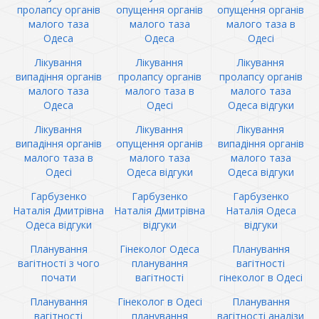
пролапсу органів
опущення органів
опущення органів
малого таза
малого таза
малого таза в
Одеса
Одеса
Одесі
Лікування
Лікування
Лікування
випадіння органів
пролапсу органів
пролапсу органів
малого таза
малого таза в
малого таза
Одеса
Одесі
Одеса відгуки
Лікування
Лікування
Лікування
випадіння органів
опущення органів
випадіння органів
малого таза в
малого таза
малого таза
Одесі
Одеса відгуки
Одеса відгуки
Гарбузенко
Гарбузенко
Гарбузенко
Наталія Дмитрівна
Наталія Дмитрівна
Наталія Одеса
Одеса відгуки
відгуки
відгуки
Планування
Гінеколог Одеса
Планування
вагітності з чого
планування
вагітності
почати
вагітності
гінеколог в Одесі
Планування
Гінеколог в Одесі
Планування
вагітності
планування
вагітності аналізи