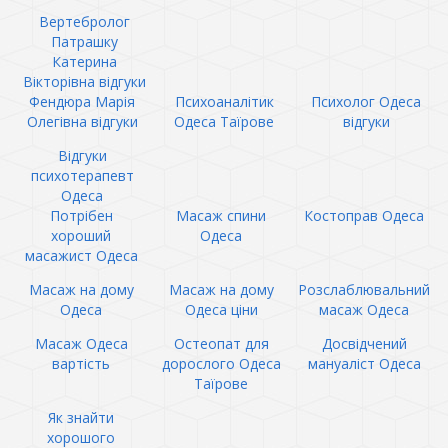
Вертебролог
Патрашку
Катерина
Вікторівна відгуки
Фендюра Марія
Психоаналітик
Психолог Одеса
Олегівна відгуки
Одеса Таїрове
відгуки
Відгуки
психотерапевт
Одеса
Потрібен
Масаж спини
Костоправ Одеса
хороший
Одеса
масажист Одеса
Масаж на дому
Масаж на дому
Розслаблювальний
Одеса
Одеса ціни
масаж Одеса
Масаж Одеса
Остеопат для
Досвідчений
вартість
дорослого Одеса
мануаліст Одеса
Таїрове
Як знайти
хорошого