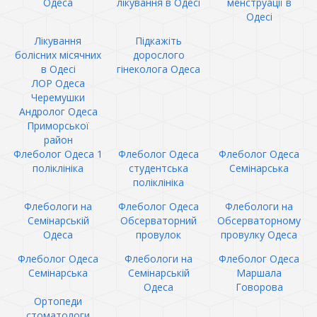
Одеса
лікування в Одесі
менструації в
Одесі
Лікування
Підкажіть
болісних місячних
дорослого
в Одесі
гінеколога Одеса
ЛОР Одеса
Черемушки
Андролог Одеса
Приморської
район
Флеболог Одеса 1
Флеболог Одеса
Флеболог Одеса
поліклініка
студентська
Семінарська
поліклініка
Флебологи на
Флеболог Одеса
Флебологи на
Семінарській
Обсерваторний
Обсерваторному
Одеса
провулок
провулку Одеса
Флеболог Одеса
Флебологи на
Флеболог Одеса
Семінарська
Семінарській
Маршала
Одеса
Говорова
Ортопеди
стоматологи