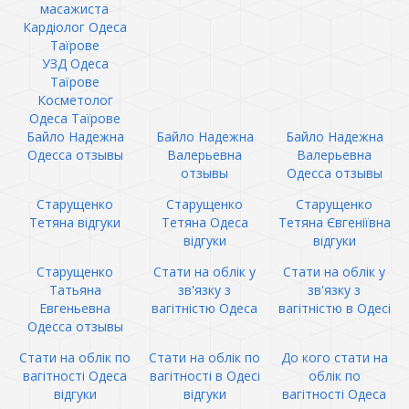
масажиста
Кардіолог Одеса
Таїрове
УЗД Одеса
Таїрове
Косметолог
Одеса Таїрове
Байло Надежна
Байло Надежна
Байло Надежна
Одесса отзывы
Валерьевна
Валерьевна
отзывы
Одесса отзывы
Старущенко
Старущенко
Старущенко
Тетяна відгуки
Тетяна Одеса
Тетяна Євгеніївна
відгуки
відгуки
Старущенко
Стати на облік у
Стати на облік у
Татьяна
зв'язку з
зв'язку з
Евгеньевна
вагітністю Одеса
вагітністю в Одесі
Одесса отзывы
Стати на облік по
Стати на облік по
До кого стати на
вагітності Одеса
вагітності в Одесі
облік по
відгуки
відгуки
вагітності Одеса