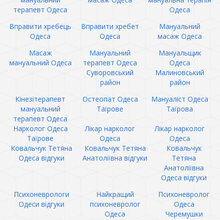
терапевт Одеса
Одеса
Вправити хребець
Вправити хребет
Мануальний
Одеса
Одеса
масаж Одеса
Масаж
Мануальний
Мануальщик
мануальний Одеса
терапевт Одеса
Одеса
Суворовський
Малиновський
район
район
Кінезітерапевт
Остеопат Одеса
Мануаліст Одеса
мануальний
Таїрове
Таїрова
терапевт Одеса
Нарколог Одеса
Лікар нарколог
Лікар нарколог
Таїрове
Одеса
Одеса
Ковальчук Тетяна
Ковальчук Тетяна
Ковальчук
Одеса відгуки
Анатоліївна відгуки
Тетяна
Анатоліївна
Одеса відгуки
Психоневрологи
Найкращий
Психоневролог
Одеси відгуки
психоневролог
Одеса
Одеса
Черемушки