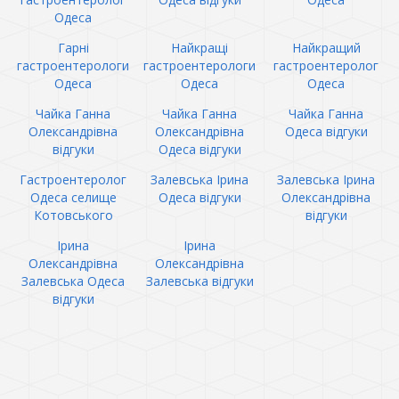
Одеса
Гарні
Найкращі
Найкращий
гастроентерологи
гастроентерологи
гастроентеролог
Одеса
Одеса
Одеса
Чайка Ганна
Чайка Ганна
Чайка Ганна
Олександрівна
Олександрівна
Одеса відгуки
відгуки
Одеса відгуки
Гастроентеролог
Залевська Ірина
Залевська Ірина
Одеса селище
Одеса відгуки
Олександрівна
Котовського
відгуки
Ірина
Ірина
Олександрівна
Олександрівна
Залевська Одеса
Залевська відгуки
відгуки