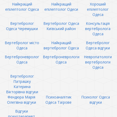
Найкращий
Найкращий
Хороший
епілептолог Одеса
епілептолог Одеси
епілептолог
Одеса
Вертебролог
Вертебролог Одеса
Консультація
Одеса Черемушки
Київський район
вертебролога
Одеса
Вертебролог місто
Найкращий
Вертебролог
Одеса
вертебролог Одеса
Одеса відгуки
Вертеброневролог
Вертеброневрологи
Невропатологи
Одеса
Одеса
вертебрологи
Одеса
Вертебролог
Патрашку
Катерина
Вікторівна відгуки
Фендюра Марія
Психоаналітик
Психолог Одеса
Олегівна відгуки
Одеса Таїрове
відгуки
Відгуки
психотерапевт