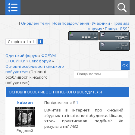
[
Оновлені теми
·
Нові повідомлення
·
Учасники
·
Правила
форуму
·
Пошук
·
RSS
]
Сторінка
1
з
1
1
Одеський форум
»
ФОРУМ
СТОСУНКИ
»
Секс форум
»
Основні особливості кінського
вобудителя
(Основні
особливості кінського
вобудителя)
ОСНОВНІ ОСОБЛИВОСТІ КІНСЬКОГО ВОБУДИТЕЛЯ
kobzon
Повідомлення #
1
Вичитав в інтернеті про кінський
збудник та інші жіночі збудники. Цікаво,
хтось практикував подібне? Як
результати? 7432
Рядовий