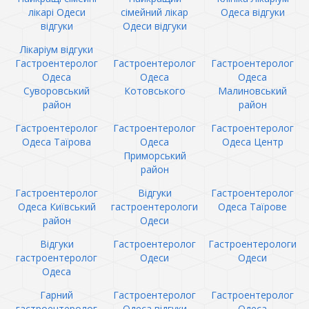
лікарі Одеси
сімейний лікар
Одеса відгуки
відгуки
Одеси відгуки
Лікаріум відгуки
Гастроентеролог
Гастроентеролог
Гастроентеролог
Одеса
Одеса
Одеса
Суворовський
Котовського
Малиновський
район
район
Гастроентеролог
Гастроентеролог
Гастроентеролог
Одеса Таїрова
Одеса
Одеса Центр
Приморський
район
Гастроентеролог
Відгуки
Гастроентеролог
Одеса Київський
гастроентерологи
Одеса Таїрове
район
Одеси
Відгуки
Гастроентеролог
Гастроентерологи
гастроентеролог
Одеси
Одеси
Одеса
Гарний
Гастроентеролог
Гастроентеролог
гастроентеролог
Одеса відгуки
Одеса