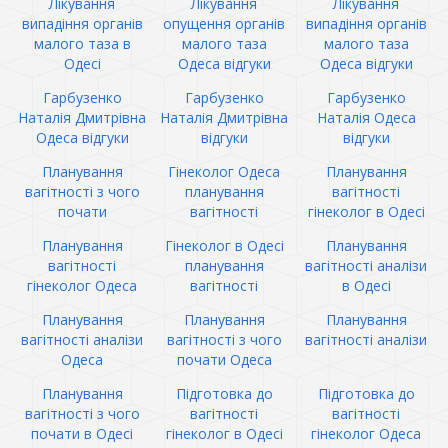
Лікування
Лікування
Лікування
випадіння органів
опущення органів
випадіння органів
малого таза в
малого таза
малого таза
Одесі
Одеса відгуки
Одеса відгуки
Гарбузенко
Гарбузенко
Гарбузенко
Наталія Дмитрівна
Наталія Дмитрівна
Наталія Одеса
Одеса відгуки
відгуки
відгуки
Планування
Гінеколог Одеса
Планування
вагітності з чого
планування
вагітності
почати
вагітності
гінеколог в Одесі
Планування
Гінеколог в Одесі
Планування
вагітності
планування
вагітності аналізи
гінеколог Одеса
вагітності
в Одесі
Планування
Планування
Планування
вагітності аналізи
вагітності з чого
вагітності аналізи
Одеса
почати Одеса
Планування
Підготовка до
Підготовка до
вагітності з чого
вагітності
вагітності
почати в Одесі
гінеколог в Одесі
гінеколог Одеса