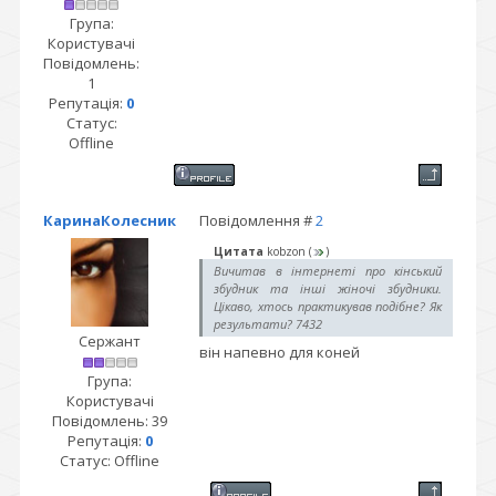
Група:
Користувачі
Повідомлень:
1
Репутація:
0
Статус:
Offline
КаринаКолесник
Повідомлення #
2
Цитата
kobzon
(
)
Вичитав в інтернеті про кінський
збудник та інші жіночі збудники.
Цікаво, хтось практикував подібне? Як
результати? 7432
Сержант
він напевно для коней
Група:
Користувачі
Повідомлень:
39
Репутація:
0
Статус:
Offline