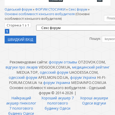
Одеський форум
»
ФОРУМ СТОСУНКИ
»
Секс форум
»
Основні особливості кінського вобудителя
(Основні
особливості кінського вобудителя)
Сторінка
1
з
1
1
Пошук:
Рекомендовані сайти:
фоорум отзывы
OTZOVOK.COM,
відгуки про лікарів
VIDGOOK.COM.UA,
медицинский рейтинг
MEDUA.TOP,
одесский форум
UAODESSA.COM,
одесский форум
APELMON.OD.UA,
форум Україна
HI-FI-
FORUM.COM.UA та
форум Украина
MEDIAINFO.COM.UA
Основні особливості кінського вобудителя - Одеський
форум © 2014-2026
|
Найкращий
Хороший акушер 7
Хороші акушери
акушер гінеколог
пологового
Одеси відгуки
7 пологового
будинку Одеси
будинку Одеси