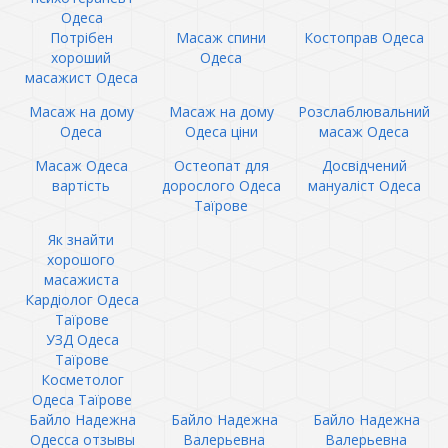
Одеса
Потрібен
Масаж спини
Костоправ Одеса
хороший
Одеса
масажист Одеса
Масаж на дому
Масаж на дому
Розслаблювальний
Одеса
Одеса ціни
масаж Одеса
Масаж Одеса
Остеопат для
Досвідчений
вартість
дорослого Одеса
мануаліст Одеса
Таїрове
Як знайти
хорошого
масажиста
Кардіолог Одеса
Таїрове
УЗД Одеса
Таїрове
Косметолог
Одеса Таїрове
Байло Надежна
Байло Надежна
Байло Надежна
Одесса отзывы
Валерьевна
Валерьевна