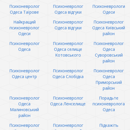
Психоневролог
Психоневролог
Психоневрологи
Одеса Таїрове
Одеса відгуки
Одеси
Найкращий
Психоневролог
Психоневролог
психоневролог
Одеса відгуки
Одеса Київський
Одеси
район
Психоневролог
Психоневролог
Психоневролог
Одеса
Одеса селище
Одеса
Котовського
Суворовський
район
Психоневролог
Психоневролог
Психоневролог
Одеса центр
Одеса Слобідка
Одеса
Приморський
район
Психоневролог
Психоневролог
Порадьте
Одеса
Одеса Ленселище
психоневролога
Малиновський
Одеса
район
Психоневролог
Психоневролог
Підкажіть