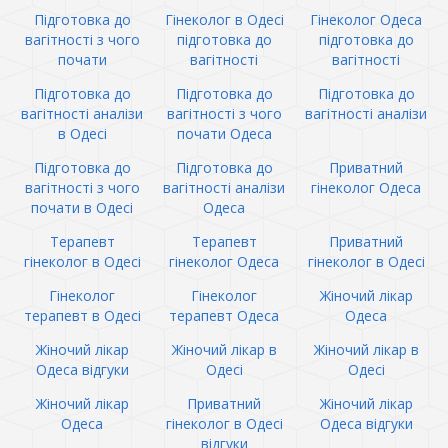
Підготовка до
Гінеколог в Одесі
Гінеколог Одеса
вагітності з чого
підготовка до
підготовка до
почати
вагітності
вагітності
Підготовка до
Підготовка до
Підготовка до
вагітності аналізи
вагітності з чого
вагітності аналізи
в Одесі
почати Одеса
Підготовка до
Підготовка до
Приватний
вагітності з чого
вагітності аналізи
гінеколог Одеса
почати в Одесі
Одеса
Терапевт
Терапевт
Приватний
гінеколог в Одесі
гінеколог Одеса
гінеколог в Одесі
Гінеколог
Гінеколог
Жіночий лікар
терапевт в Одесі
терапевт Одеса
Одеса
Жіночий лікар
Жіночий лікар в
Жіночий лікар в
Одеса відгуки
Одесі
Одесі
Жіночий лікар
Приватний
Жіночий лікар
Одеса
гінеколог в Одесі
Одеса відгуки
відгуки