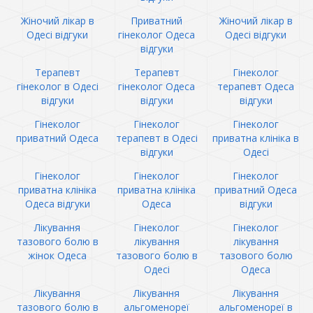
Жіночий лікар в
Приватний
Жіночий лікар в
Одесі відгуки
гінеколог Одеса
Одесі відгуки
відгуки
Терапевт
Терапевт
Гінеколог
гінеколог в Одесі
гінеколог Одеса
терапевт Одеса
відгуки
відгуки
відгуки
Гінеколог
Гінеколог
Гінеколог
приватний Одеса
терапевт в Одесі
приватна клініка в
відгуки
Одесі
Гінеколог
Гінеколог
Гінеколог
приватна клініка
приватна клініка
приватний Одеса
Одеса відгуки
Одеса
відгуки
Лікування
Гінеколог
Гінеколог
тазового болю в
лікування
лікування
жінок Одеса
тазового болю в
тазового болю
Одесі
Одеса
Лікування
Лікування
Лікування
тазового болю в
альгоменореї
альгоменореї в