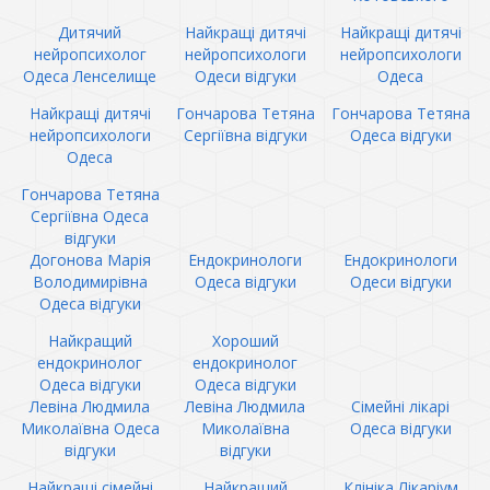
Дитячий
Найкращі дитячі
Найкращі дитячі
нейропсихолог
нейропсихологи
нейропсихологи
Одеса Ленселище
Одеси відгуки
Одеса
Найкращі дитячі
Гончарова Тетяна
Гончарова Тетяна
нейропсихологи
Сергіївна відгуки
Одеса відгуки
Одеса
Гончарова Тетяна
Сергіївна Одеса
відгуки
Догонова Марія
Ендокринологи
Ендокринологи
Володимирівна
Одеса відгуки
Одеси відгуки
Одеса відгуки
Найкращий
Хороший
ендокринолог
ендокринолог
Одеса відгуки
Одеса відгуки
Левіна Людмила
Левіна Людмила
Сімейні лікарі
Миколаївна Одеса
Миколаївна
Одеса відгуки
відгуки
відгуки
Найкращі сімейні
Найкращий
Клініка Лікаріум