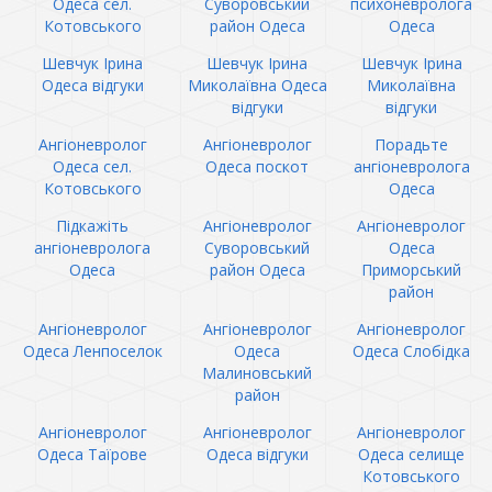
Одеса сел.
Суворовський
психоневролога
Котовського
район Одеса
Одеса
Шевчук Ірина
Шевчук Ірина
Шевчук Ірина
Одеса відгуки
Миколаївна Одеса
Миколаївна
відгуки
відгуки
Ангіоневролог
Ангіоневролог
Порадьте
Одеса сел.
Одеса поскот
ангіоневролога
Котовського
Одеса
Підкажіть
Ангіоневролог
Ангіоневролог
ангіоневролога
Суворовський
Одеса
Одеса
район Одеса
Приморський
район
Ангіоневролог
Ангіоневролог
Ангіоневролог
Одеса Ленпоселок
Одеса
Одеса Слобідка
Малиновський
район
Ангіоневролог
Ангіоневролог
Ангіоневролог
Одеса Таїрове
Одеса відгуки
Одеса селище
Котовського