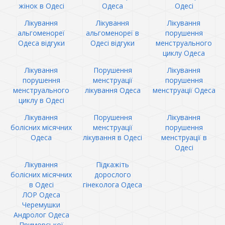
жінок в Одесі
Одеса
Одесі
Лікування
Лікування
Лікування
альгоменореї
альгоменореї в
порушення
Одеса відгуки
Одесі відгуки
менструального
циклу Одеса
Лікування
Порушення
Лікування
порушення
менструації
порушення
менструального
лікування Одеса
менструації Одеса
циклу в Одесі
Лікування
Порушення
Лікування
болісних місячних
менструації
порушення
Одеса
лікування в Одесі
менструації в
Одесі
Лікування
Підкажіть
болісних місячних
дорослого
в Одесі
гінеколога Одеса
ЛОР Одеса
Черемушки
Андролог Одеса
Приморської