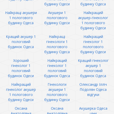
будинку Одеси
будинку Одеса
Найкращі акушери
Акушери 1
Найкращий
1 пологового
пологового
акушер-гінеколог
будинку Одеса
будинку Одеси
1 пологового
будинку Одеси
Кращий акушер 1
Найкращі
Найкращий
пологовий
гінекологи 1
гінеколог 1
будинок Одеса
пологового
пологового
будинку Одеса
будинку Одеси
Хороший
Найкращий
Кращий гінеколог
гінеколог 1
гінеколог 1
акушер 1
пологовий
пологовий
пологовий
будинок Одеси
будинок Одеса
будинок Одеса
Найкращий
Гінекологи
Олександр Ілліч
гінеколог акушер
акушери 1
Подолян Одеса
1 пологового
пологового
відгуки
будинку Одеси
будинку Одеси
Оксана
Оксана
Акушерка Одеса
Анатоліївна
Анатоліївна
ціни