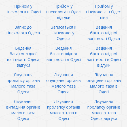
Прийом у
Прийом у
Прийом у
гінеколога в Одесі
гінеколога в Одесі
гінеколога в Одесі
відгуки
ціна
Запис до
Записаться к
Ведення
гінеколога Одеса
гинекологу
багатоплідної
Одесса
вагітності Одеса
Ведення
Ведення
Ведення
багатоплідної
багатоплідної
багатоплідної
вагітності Одеса
вагітності в Одесі
вагітності в Одесі
відгуки
відгуки
Лікування
Лікування
Лікування
пролапсу органів
опущення органів
опущення органів
малого таза
малого таза
малого таза в
Одеса
Одеса
Одесі
Лікування
Лікування
Лікування
випадіння органів
пролапсу органів
пролапсу органів
малого таза
малого таза в
малого таза
Одеса
Одесі
Одеса відгуки