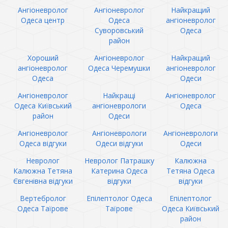
Ангіоневролог
Ангіоневролог
Найкращий
Одеса центр
Одеса
ангіоневролог
Суворовський
Одеса
район
Хороший
Ангіоневролог
Найкращий
ангіоневролог
Одеса Черемушки
ангіоневролог
Одеса
Одеси
Ангіоневролог
Найкращі
Ангіоневролог
Одеса Київський
ангіоневрологи
Одеса
район
Одеси
Ангіоневролог
Ангіоневрологи
Ангіоневрологи
Одеса відгуки
Одеси відгуки
Одеси
Невролог
Невролог Патрашку
Калюжна
Калюжна Тетяна
Катерина Одеса
Тетяна Одеса
Євгенівна відгуки
відгуки
відгуки
Вертебролог
Епілептолог Одеса
Епілептолог
Одеса Таїрове
Таїрове
Одеса Київський
район