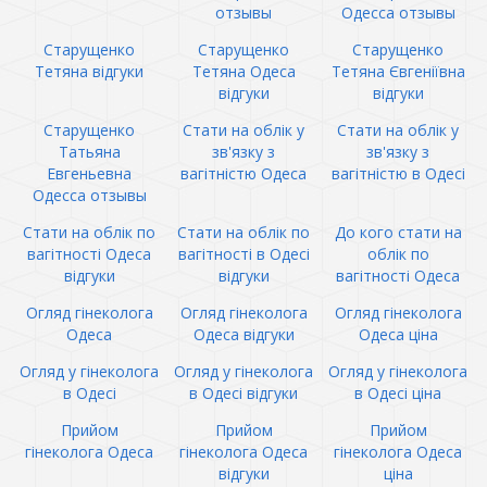
отзывы
Одесса отзывы
Старущенко
Старущенко
Старущенко
Тетяна відгуки
Тетяна Одеса
Тетяна Євгеніївна
відгуки
відгуки
Старущенко
Стати на облік у
Стати на облік у
Татьяна
зв'язку з
зв'язку з
Евгеньевна
вагітністю Одеса
вагітністю в Одесі
Одесса отзывы
Стати на облік по
Стати на облік по
До кого стати на
вагітності Одеса
вагітності в Одесі
облік по
відгуки
відгуки
вагітності Одеса
Огляд гінеколога
Огляд гінеколога
Огляд гінеколога
Одеса
Одеса відгуки
Одеса ціна
Огляд у гінеколога
Огляд у гінеколога
Огляд у гінеколога
в Одесі
в Одесі відгуки
в Одесі ціна
Прийом
Прийом
Прийом
гінеколога Одеса
гінеколога Одеса
гінеколога Одеса
відгуки
ціна