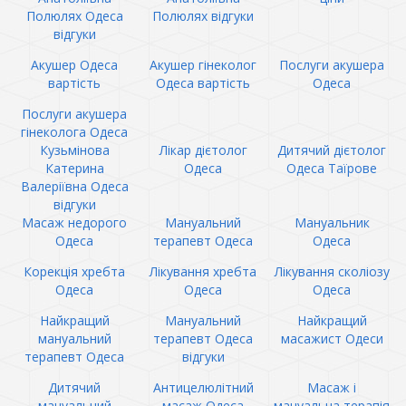
Полюлях Одеса
Полюлях відгуки
відгуки
Акушер Одеса
Акушер гінеколог
Послуги акушера
вартість
Одеса вартість
Одеса
Послуги акушера
гінеколога Одеса
Кузьмінова
Лікар дієтолог
Дитячий дієтолог
Катерина
Одеса
Одеса Таїрове
Валеріївна Одеса
відгуки
Масаж недорого
Мануальний
Мануальник
Одеса
терапевт Одеса
Одеса
Корекція хребта
Лікування хребта
Лікування сколіозу
Одеса
Одеса
Одеса
Найкращий
Мануальний
Найкращий
мануальний
терапевт Одеса
масажист Одеси
терапевт Одеса
відгуки
Дитячий
Антицелюлітний
Масаж і
мануальний
масаж Одеса
мануальна терапія