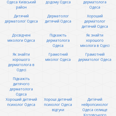
Одеса Київський
додому Одеса
дерматолога
район
Одеса
Дитячий
Дерматолог
Хороший
дерматолог Одеса
дитячий Одеса
дерматолог
дитячий Одеса
Досвідчені
Підкажіть
Як знайти
мікологи Одеса
дерматолога
хорошого
Одеса
міколога в Одесі
Як знайти
Грамотний
Грамотний
хорошого
міколог Одеса
дерматолог Одеса
дерматолога в
Одесі
Підкажіть
дитячого
дерматолога
Одеса
Хороший дитячий
Хороші дитячий
Дитячий
психолог Одеса
психолог Одеса
нейропсихолог
відгуки
Одеса селище
Котовського