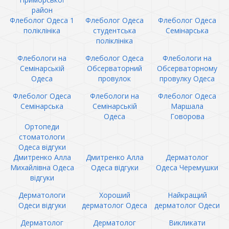
район
Флеболог Одеса 1
Флеболог Одеса
Флеболог Одеса
поліклініка
студентська
Семінарська
поліклініка
Флебологи на
Флеболог Одеса
Флебологи на
Семінарській
Обсерваторний
Обсерваторному
Одеса
провулок
провулку Одеса
Флеболог Одеса
Флебологи на
Флеболог Одеса
Семінарська
Семінарській
Маршала
Одеса
Говорова
Ортопеди
стоматологи
Одеса відгуки
Дмитренко Алла
Дмитренко Алла
Дерматолог
Михайлівна Одеса
Одеса відгуки
Одеса Черемушки
відгуки
Дерматологи
Хороший
Найкращий
Одеси відгуки
дерматолог Одеса
дерматолог Одеси
Дерматолог
Дерматолог
Викликати