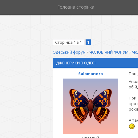
Головна сторінка
Сторінка
1
з
1
1
Одеський форум
»
ЧОЛОВІЧИЙ ФОРУМ
»
Чо
ДЖЕНЕРИКИ В ОДЕСІ
Salamandra
Пові
Анал
обій
При 
прот
рокі
А та