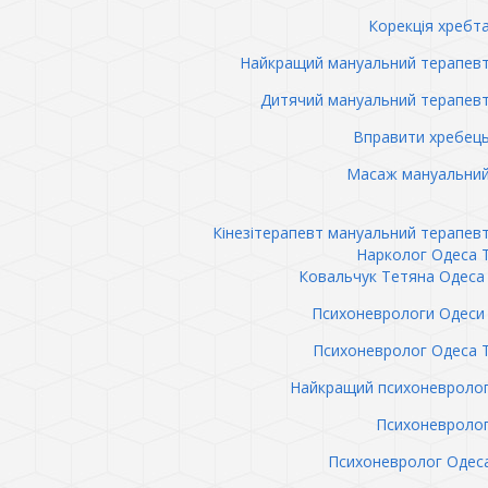
Корекція хребт
Найкращий мануальний терапев
Дитячий мануальний терапев
Вправити хребец
Масаж мануальний
Кінезітерапевт мануальний терапев
Нарколог Одеса 
Ковальчук Тетяна Одеса 
Психоневрологи Одеси 
Психоневролог Одеса 
Найкращий психоневролог
Психоневролог
Психоневролог Одес