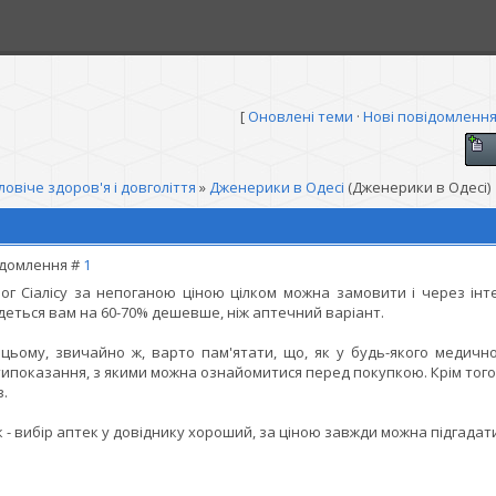
[
Оновлені теми
·
Нові повідомленн
ловіче здоров'я і довголіття
»
Дженерики в Одесі
(Дженерики в Одесі)
домлення #
1
ог Сіалісу за непоганою ціною цілком можна замовити і через ін
деться вам на 60-70% дешевше, ніж аптечний варіант.
цьому, звичайно ж, варто пам'ятати, що, як у будь-якого медично
ипоказання, з якими можна ознайомитися перед покупкою. Крім того,
в.
к - вибір аптек у довіднику хороший, за ціною завжди можна підгадат