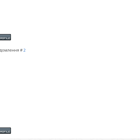
домлення #
2