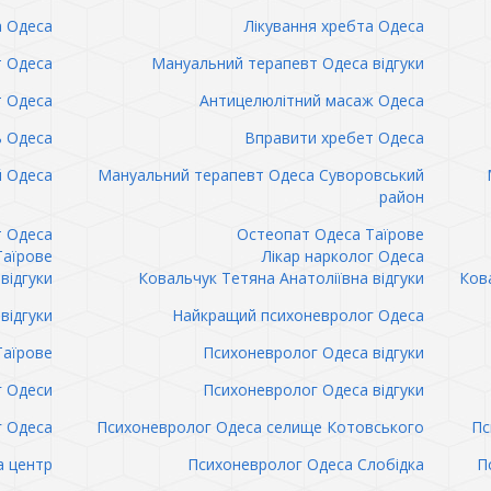
а Одеса
Лікування хребта Одеса
т Одеса
Мануальний терапевт Одеса відгуки
т Одеса
Антицелюлітний масаж Одеса
ь Одеса
Вправити хребет Одеса
 Одеса
Мануальний терапевт Одеса Суворовський
район
т Одеса
Остеопат Одеса Таїрове
Таїрове
Лікар нарколог Одеса
відгуки
Ковальчук Тетяна Анатоліївна відгуки
Кова
відгуки
Найкращий психоневролог Одеса
Таїрове
Психоневролог Одеса відгуки
 Одеси
Психоневролог Одеса відгуки
 Одеса
Психоневролог Одеса селище Котовського
Пс
а центр
Психоневролог Одеса Слобідка
П