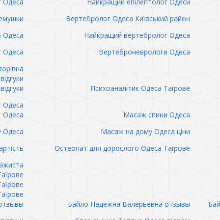
г Одеса
Найкращий епілептолог Одеси
емушки
Вертебролог Одеса Київський район
о Одеса
Найкращий вертебролог Одеса
 Одеса
Вертеброневрологи Одеса
торівна
відгуки
відгуки
Психоаналітик Одеса Таїрове
т Одеса
т Одеса
Масаж спини Одеса
 Одеса
Масаж на дому Одеса ціни
артість
Остеопат для дорослого Одеса Таїрове
сажиста
Таїрове
Таїрове
Таїрове
отзывы
Байло Надежна Валерьевна отзывы
Бай