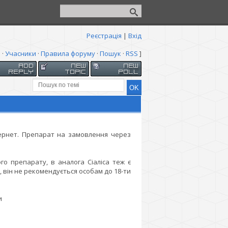
Реєстрація
|
Вхід
я
·
Учасники
·
Правила форуму
·
Пошук
·
RSS
]
тернет. Препарат на замовлення через
го препарату, в аналога Сіаліса теж є
 він не рекомендується особам до 18-ти
и