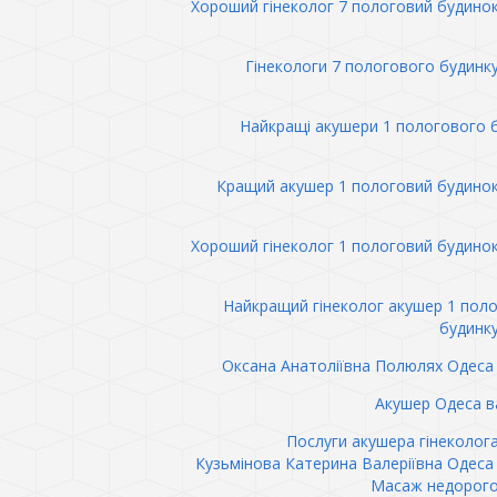
Хороший гінеколог 7 пологовий будино
Гінекологи 7 пологового будинк
Найкращі акушери 1 пологового 
Кращий акушер 1 пологовий будино
Хороший гінеколог 1 пологовий будино
Найкращий гінеколог акушер 1 пол
будинк
Оксана Анатоліївна Полюлях Одеса 
Акушер Одеса в
Послуги акушера гінеколог
Кузьмінова Катерина Валеріївна Одеса 
Масаж недорого