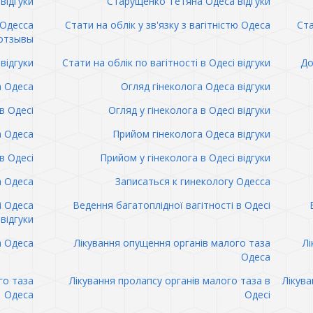
відгуки
Старущенко Тетяна Одеса відгуки
 Одесса
Стати на облік у зв'язку з вагітністю Одеса
Ста
отзывы
відгуки
Стати на облік по вагітності в Одесі відгуки
До
а Одеса
Огляд гінеколога Одеса відгуки
в Одесі
Огляд у гінеколога в Одесі відгуки
а Одеса
Прийом гінеколога Одеса відгуки
в Одесі
Прийом у гінеколога в Одесі відгуки
а Одеса
Записаться к гинекологу Одесса
і Одеса
Ведення багатоплідної вагітності в Одесі
відгуки
а Одеса
Лікування опущення органів малого таза
Лі
Одеса
го таза
Лікування пролапсу органів малого таза в
Лікува
Одеса
Одесі