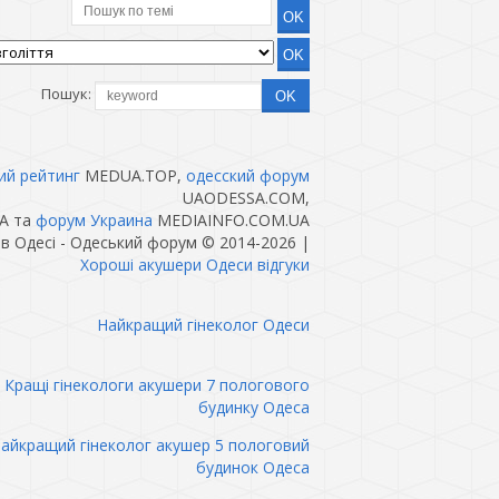
Пошук:
ий рейтинг
MEDUA.TOP,
одесский форум
UAODESSA.COM,
A та
форум Украина
MEDIAINFO.COM.UA
в Одесі - Одеський форум © 2014-2026
|
Хороші акушери Одеси відгуки
Найкращий гінеколог Одеси
Кращі гінекологи акушери 7 пологового
будинку Одеса
айкращий гінеколог акушер 5 пологовий
будинок Одеса