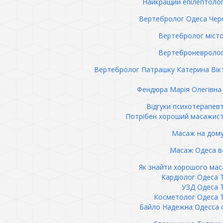
Найкращий епілептоло
Вертебролог Одеса Чер
Вертебролог міст
Вертеброневролог
Вертебролог Патрашку Катерина Вік
Фендюра Марія Олегівна 
Відгуки психотерапев
Потрібен хороший масажис
Масаж на дому
Масаж Одеса в
Як знайти хорошого ма
Кардіолог Одеса 
УЗД Одеса 
Косметолог Одеса 
Байло Надежна Одесса 