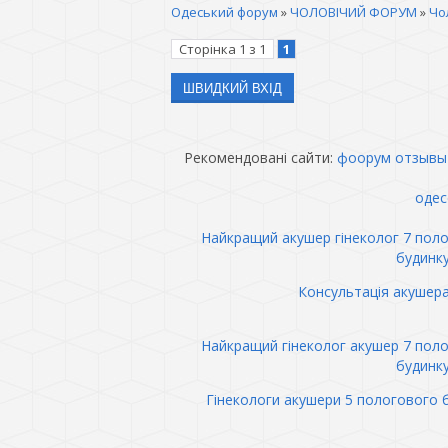
Одеський форум
»
ЧОЛОВІЧИЙ ФОРУМ
»
Чо
Сторінка
1
з
1
1
Рекомендовані сайти:
фоорум отзывы
одес
Найкращий акушер гінеколог 7 пол
будинк
Консультація акушер
Найкращий гінеколог акушер 7 пол
будинк
Гінекологи акушери 5 пологового 