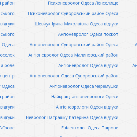
й район
Психоневролог Одеса Ленселище
вського
Психоневролог Суворовський район Одеса
відгуки
Шевчук Ірина Миколаївна Одеса відгуки
вського
Ангіоневролог Одеса поскот
а Одеса
Ангіоневролог Суворовський район Одеса
поселок
Ангіоневролог Одеса Малиновський район
Таїрове
Ангіоневролог Одеса відгуки
Ан
а центр
Ангіоневролог Одеса Суворовський район
г Одеса
Ангіоневролог Одеса Черемушки
й район
Найкращі ангіоневрологи Одеси
відгуки
Ангіоневрологи Одеси відгуки
відгуки
Невролог Патрашку Катерина Одеса відгуки
Таїрове
Епілептолог Одеса Таїрове