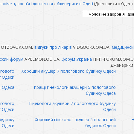
ловіче здоров'я і довголіття
»
Дженерики в Одесі
(Дженерики в Одесі)
OTZOVOK.COM,
відгуки про лікарів
VIDGOOK.COM.UA,
медицинск
ский форум
APELMON.OD.UA,
форум Україна
HI-FI-FORUM.COM.U
Дженерики 
огового
Хороший акушер 7 пологового будинку Одеси
у Одеси
а Одеса
Кращі гінекологи акушери 5 пологового
будинку Одеса
огового
Гінекологи акушери 7 пологового будинку
у Одеси
Одеси
будинку
Хороший гінеколог акушер 5 пологовий
Н
Одеси
будинок Одеси