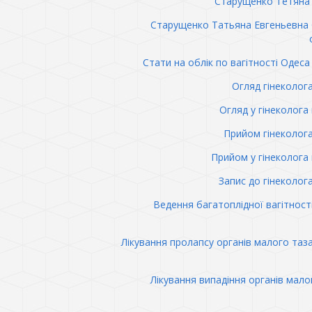
Старущенко Тетяна 
Старущенко Татьяна Евгеньевна
Стати на облік по вагітності Одеса 
Огляд гінеколог
Огляд у гінеколога 
Прийом гінеколог
Прийом у гінеколога 
Запис до гінеколог
Ведення багатоплідної вагітност
Лікування пролапсу органів малого таз
Лікування випадіння органів мало