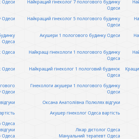
к Одеси
Найкращий гінеколог 7 пологового будинку
Най
Одеси
у Одеси
Найкращий гінеколог 5 пологового будинку
На
Одеси
будинку
Акушери 1 пологового будинку Одеси
На
Одеса
к Одеса
Найкращі гінекологи 1 пологового будинку
Най
Одеса
к Одеси
Найкращий гінеколог 1 пологовий будинок
Кращий
Одеса
огового
Гінекологи акушери 1 пологового будинку
у Одеси
Одеси
відгуки
Оксана Анатоліївна Полюлях відгуки
артість
Акушер гінеколог Одеса вартість
а Одеса
відгуки
Лікар дієтолог Одеса
 Одеса
Мануальний терапевт Одеса