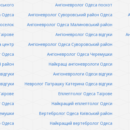
вського
Ангіоневролог Одеса поскот
а Одеса
Ангіоневролог Суворовський район Одеса
поселок
Ангіоневролог Одеса Малиновський район
Таїрове
Ангіоневролог Одеса відгуки
Ан
а центр
Ангіоневролог Одеса Суворовський район
г Одеса
Ангіоневролог Одеса Черемушки
й район
Найкращі ангіоневрологи Одеси
відгуки
Ангіоневрологи Одеси відгуки
відгуки
Невролог Патрашку Катерина Одеса відгуки
Таїрове
Епілептолог Одеса Таїрове
г Одеса
Найкращий епілептолог Одеси
емушки
Вертебролог Одеса Київський район
о Одеса
Найкращий вертебролог Одеса