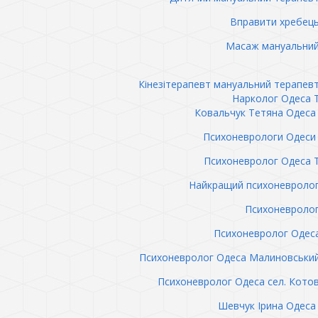
Вправити хребец
Масаж мануальний
Кінезітерапевт мануальний терапев
Нарколог Одеса 
Ковальчук Тетяна Одеса 
Психоневрологи Одеси 
Психоневролог Одеса 
Найкращий психоневролог
Психоневролог
Психоневролог Одес
Психоневролог Одеса Малиновськи
Психоневролог Одеса сел. Кото
Шевчук Ірина Одеса 