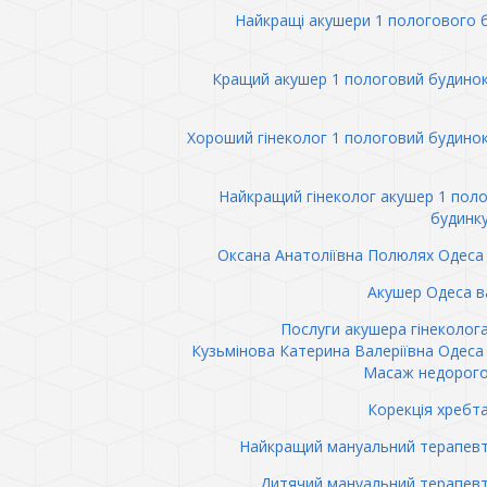
Найкращі акушери 1 пологового 
Кращий акушер 1 пологовий будино
Хороший гінеколог 1 пологовий будино
Найкращий гінеколог акушер 1 пол
будинк
Оксана Анатоліївна Полюлях Одеса 
Акушер Одеса в
Послуги акушера гінеколог
Кузьмінова Катерина Валеріївна Одеса 
Масаж недорого
Корекція хребт
Найкращий мануальний терапев
Дитячий мануальний терапев