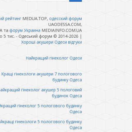
ий рейтинг
MEDUA.TOP,
одесский форум
UAODESSA.COM,
A та
форум Украина
MEDIAINFO.COM.UA
 5 тис. - Одеський форум © 2014-2026
|
Хороші акушери Одеси відгуки
Найкращий гінеколог Одеси
Кращі гінекологи акушери 7 пологового
будинку Одеса
айкращий гінеколог акушер 5 пологовий
будинок Одеса
кращий гінеколог 5 пологового будинку
Одеса
йкращі гінекологи 5 пологового будинку
Одеса