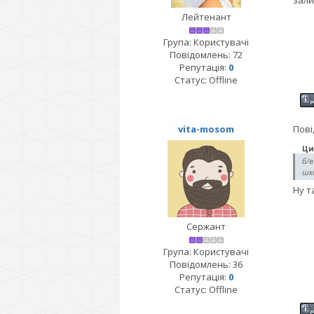
зали
Лейтенант
Група: Користувачі
Повідомлень:
72
Репутація:
0
Статус:
Offline
vita-mosom
Пові
Ци
б/в
шко
Ну т
Сержант
Група: Користувачі
Повідомлень:
36
Репутація:
0
Статус:
Offline