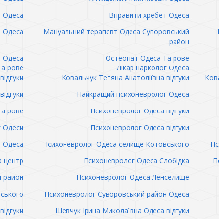
ь Одеса
Вправити хребет Одеса
 Одеса
Мануальний терапевт Одеса Суворовський
район
т Одеса
Остеопат Одеса Таїрове
Таїрове
Лікар нарколог Одеса
відгуки
Ковальчук Тетяна Анатоліївна відгуки
Кова
відгуки
Найкращий психоневролог Одеса
Таїрове
Психоневролог Одеса відгуки
 Одеси
Психоневролог Одеса відгуки
 Одеса
Психоневролог Одеса селище Котовського
Пс
а центр
Психоневролог Одеса Слобідка
П
й район
Психоневролог Одеса Ленселище
вського
Психоневролог Суворовський район Одеса
відгуки
Шевчук Ірина Миколаївна Одеса відгуки