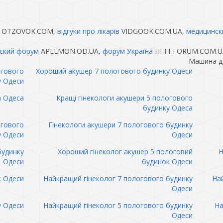
OTZOVOK.COM,
відгуки про лікарів
VIDGOOK.COM.UA,
медицинск
ский форум
APELMON.OD.UA,
форум Україна
HI-FI-FORUM.COM.U
Машина до
огового
Хороший акушер 7 пологового будинку Одеси
у Одеси
а Одеса
Кращі гінекологи акушери 5 пологового
будинку Одеса
огового
Гінекологи акушери 7 пологового будинку
у Одеси
Одеси
будинку
Хороший гінеколог акушер 5 пологовий
Н
Одеси
будинок Одеси
к Одеси
Найкращий гінеколог 7 пологового будинку
Най
Одеси
у Одеси
Найкращий гінеколог 5 пологового будинку
На
Одеси