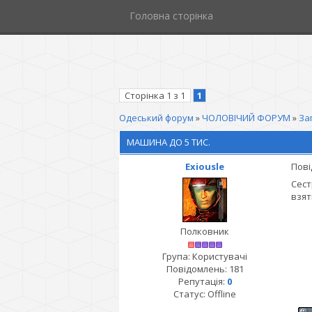
Головна сторінка
Сторінка
1
з
1
1
Одеський форум
»
ЧОЛОВІЧИЙ ФОРУМ
»
За
МАШИНА ДО 5 ТИС.
Exiousle
Пові
Сест
взят
Полковник
Група: Користувачі
Повідомлень:
181
Репутація:
0
Статус:
Offline