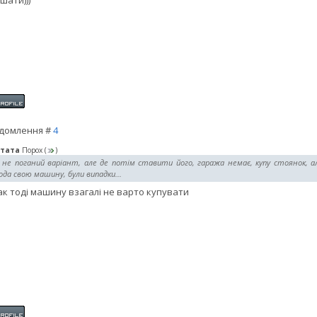
шати)))
домлення #
4
тата
Порох
(
)
 не поганий варіант, але де потім ставити його, гаража немає, купу стоянок, ал
да свою машину, були випадки...
ак тоді машину взагалі не варто купувати