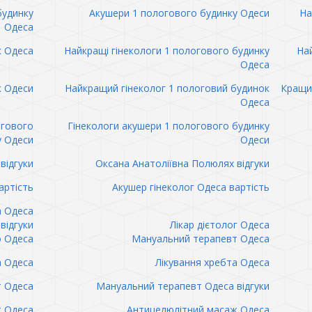
будинку
Акушери 1 пологового будинку Одеси
На
Одеса
к Одеса
Найкращі гінекологи 1 пологового будинку
Най
Одеса
к Одеси
Найкращий гінеколог 1 пологовий будинок
Кращий
Одеса
огового
Гінекологи акушери 1 пологового будинку
у Одеси
Одеси
відгуки
Оксана Анатоліївна Полюлях відгуки
артість
Акушер гінеколог Одеса вартість
а Одеса
відгуки
Лікар дієтолог Одеса
 Одеса
Мануальний терапевт Одеса
а Одеса
Лікування хребта Одеса
т Одеса
Мануальний терапевт Одеса відгуки
т Одеса
Антицелюлітний масаж Одеса