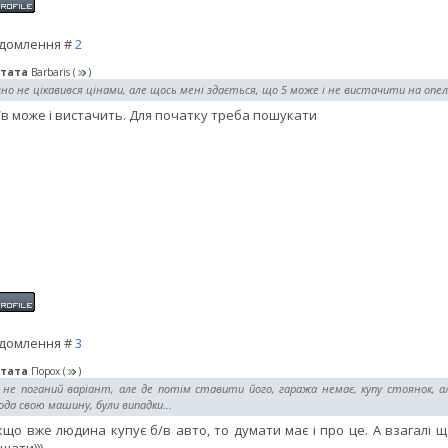
домлення #
2
тата
Barbaris
(
)
но не цікавився цінами, але щось мені здається, що 5 може і не вистачити на опеля
/в може і вистачить. Для початку треба пошукати
домлення #
3
тата
Порох
(
)
 не поганий варіант, але де потім ставити його, гаража немає, купу стоянок, ал
да свою машину, були випадки...
кщо вже людина купує б/в авто, то думати має і про це. А взагалі щ