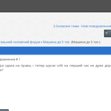
[
Оновлені теми
·
Нові повідомленн
гальний чоловічий форум
»
Машина до 5 тис.
(Машина до 5 тис.)
домлення #
1
ра здала на права, і тепер шукає собі на перший час не дуже до
и?