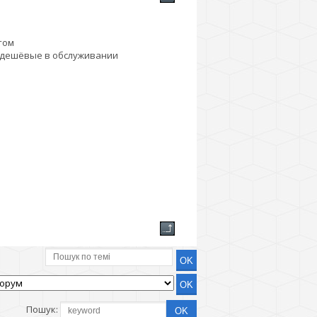
том
е и дешёвые в обслуживании
Пошук: