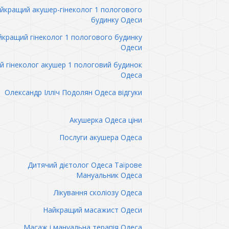
йкращий акушер-гінеколог 1 пологового
будинку Одеси
кращий гінеколог 1 пологового будинку
Одеси
 гінеколог акушер 1 пологовий будинок
Одеса
Олександр Ілліч Подолян Одеса відгуки
Акушерка Одеса ціни
Послуги акушера Одеса
Дитячий дієтолог Одеса Таїрове
Мануальник Одеса
Лікування сколіозу Одеса
Найкращий масажист Одеси
Масаж і мануальна терапія Одеса