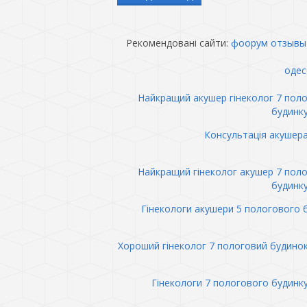
Рекомендовані сайти:
фоорум отзывы
одес
Найкращий акушер гінеколог 7 пол
будинк
Консультація акушер
Найкращий гінеколог акушер 7 пол
будинк
Гінекологи акушери 5 пологового 
Хороший гінеколог 7 пологовий будино
Гінекологи 7 пологового будинк