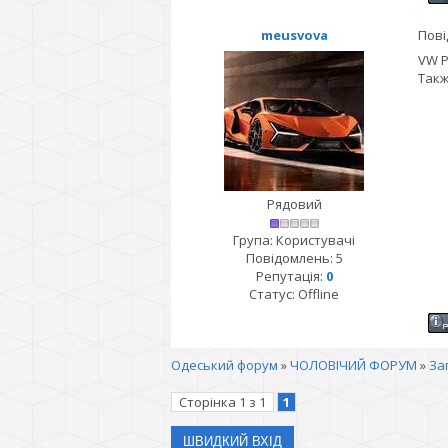
meusvova
Пові
VW P
Такж
Рядовий
Група: Користувачі
Повідомлень:
5
Репутація:
0
Статус:
Offline
Одеський форум
»
ЧОЛОВІЧИЙ ФОРУМ
»
За
Сторінка
1
з
1
1