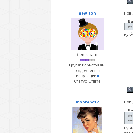
new_ton
Пові
Ци
дав
ну б
Лейтенант
Група: Користувачі
Повідомлень:
55
Репутація:
0
Статус:
Offline
montana17
Пові
Ци
б/в
шко
ну я