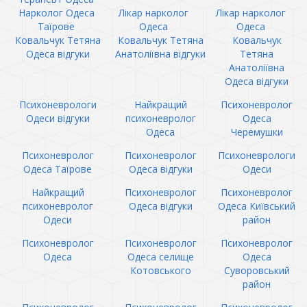
Нарколог Одеса
Лікар нарколог
Лікар нарколог
Таїрове
Одеса
Одеса
Ковальчук Тетяна
Ковальчук Тетяна
Ковальчук
Одеса відгуки
Анатоліївна відгуки
Тетяна
Анатоліївна
Одеса відгуки
Психоневрологи
Найкращий
Психоневролог
Одеси відгуки
психоневролог
Одеса
Одеса
Черемушки
Психоневролог
Психоневролог
Психоневрологи
Одеса Таїрове
Одеса відгуки
Одеси
Найкращий
Психоневролог
Психоневролог
психоневролог
Одеса відгуки
Одеса Київський
Одеси
район
Психоневролог
Психоневролог
Психоневролог
Одеса
Одеса селище
Одеса
Котовського
Суворовський
район