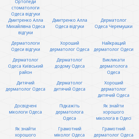
Ортопеди
стоматологи
Одеса відгуки
Дмитренко Алла
Дмитренко Алла
Дерматолог
Михайлівна Одеса
Одеса відгуки
Одеса Черемушки
відгуки
Дерматологи
Хороший
Найкращий
Одеси відгуки
дерматолог Одеса
дерматолог Одеси
Дерматолог
Дерматолог
Викликати
Одеса Київський
додому Одеса
дерматолога
район
Одеса
Дитячий
Дерматолог
Хороший
дерматолог Одеса
дитячий Одеса
дерматолог
дитячий Одеса
Досвідчені
Підкажіть
Як знайти
мікологи Одеса
дерматолога
хорошого
Одеса
міколога в Одесі
Як знайти
Грамотний
Грамотний
хорошого
міколог Одеса
дерматолог Одеса