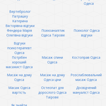
Одеса
Вертебролог
Патрашку
Катерина
Вікторівна відгуки
Фендюра Марія
Психоаналітик
Психолог Одеса
Олегівна відгуки
Одеса Таїрове
відгуки
Відгуки
психотерапевт
Одеса
Потрібен
Масаж спини
Костоправ Одеса
хороший
Одеса
масажист Одеса
Масаж на дому
Масаж на дому
Розслаблювальний
Одеса
Одеса ціни
масаж Одеса
Масаж Одеса
Остеопат для
Досвідчений
вартість
дорослого Одеса
мануаліст Одеса
Таїрове
Як знайти