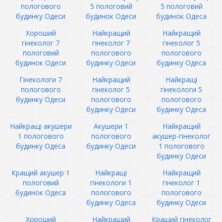
пологового
5 пологовий
5 пологовий
будинку Одеси
будинок Одеси
будинок Одеса
Хороший
Найкращий
Найкращий
гінеколог 7
гінеколог 7
гінеколог 5
пологовий
пологового
пологового
будинок Одеси
будинку Одеси
будинку Одеса
Гінекологи 7
Найкращий
Найкращі
пологового
гінеколог 5
гінекологи 5
будинку Одеси
пологового
пологового
будинку Одеси
будинку Одеса
Найкращі акушери
Акушери 1
Найкращий
1 пологового
пологового
акушер-гінеколог
будинку Одеса
будинку Одеси
1 пологового
будинку Одеси
Кращий акушер 1
Найкращі
Найкращий
пологовий
гінекологи 1
гінеколог 1
будинок Одеса
пологового
пологового
будинку Одеса
будинку Одеси
Хороший
Найкращий
Кращий гінеколог