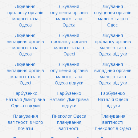
Лікування
Лікування
Лікування
пролапсу органів
опущення органів
опущення органів
малого таза
малого таза
малого таза в
Одеса
Одеса
Одесі
Лікування
Лікування
Лікування
випадіння органів
пролапсу органів
пролапсу органів
малого таза
малого таза в
малого таза
Одеса
Одесі
Одеса відгуки
Лікування
Лікування
Лікування
випадіння органів
опущення органів
випадіння органів
малого таза в
малого таза
малого таза
Одесі
Одеса відгуки
Одеса відгуки
Гарбузенко
Гарбузенко
Гарбузенко
Наталія Дмитрівна
Наталія Дмитрівна
Наталія Одеса
Одеса відгуки
відгуки
відгуки
Планування
Гінеколог Одеса
Планування
вагітності з чого
планування
вагітності
почати
вагітності
гінеколог в Одесі