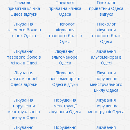
Гінеколог
Гінеколог
Гінеколог
приватна клініка
приватна клініка
приватний Одеса
Одеса відгуки
Одеса
відгуки
Лікування
Гінеколог
Гінеколог
тазового болю в
лікування
лікування
жінок Одеса
тазового болю в
тазового болю
Одесі
Одеса
Лікування
Лікування
Лікування
тазового болю в
альгоменореї
альгоменореї в
жінок в Одесі
Одеса
Одесі
Лікування
Лікування
Лікування
альгоменореї
альгоменореї в
порушення
Одеса відгуки
Одесі відгуки
менструального
циклу Одеса
Лікування
Порушення
Лікування
порушення
менструації
порушення
менструального
лікування Одеса
менструації Одеса
циклу в Одесі
Лікування
Порушення
Лікування