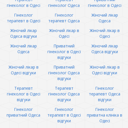
гінеколог в Одесі
гінеколог Одеса
гінеколог в Одесі
Гінеколог
Гінеколог
Жіночий лікар
терапевт в Одесі
терапевт Одеса
Одеса
Жіночий лікар
Жіночий лікар в
Жіночий лікар в
Одеса відгуки
Одесі
Одесі
Жіночий лікар
Приватний
Жіночий лікар
Одеса
гінеколог в Одесі
Одеса відгуки
відгуки
Жіночий лікар в
Приватний
Жіночий лікар в
Одесі відгуки
гінеколог Одеса
Одесі відгуки
відгуки
Терапевт
Терапевт
Гінеколог
гінеколог в Одесі
гінеколог Одеса
терапевт Одеса
відгуки
відгуки
відгуки
Гінеколог
Гінеколог
Гінеколог
приватний Одеса
терапевт в Одесі
приватна клініка в
відгуки
Одесі