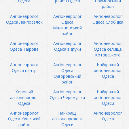
Одеса
район Одеса
Приморський
район
Ангіоневролог
Ангіоневролог
Ангіоневролог
Одеса Ленпоселок
Одеса
Одеса Слобідка
Малиновський
район
Ангіоневролог
Ангіоневролог
Ангіоневролог
Одеса Таїрове
Одеса відгуки
Одеса селище
Котовського
Ангіоневролог
Ангіоневролог
Найкращий
Одеса центр
Одеса
ангіоневролог
Суворовський
Одеса
район
Хороший
Ангіоневролог
Найкращий
ангіоневролог
Одеса Черемушки
ангіоневролог
Одеса
Одеси
Ангіоневролог
Найкращі
Ангіоневролог
Одеса Київський
ангіоневрологи
Одеса
район
Одеси