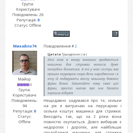
Група:
Користувачі
Повідомлень:
26
Репутація:
0
Статус:
Offline
Михайло74
Повідомлення #
2
Цитата
Трынделкин
(
)
Хто знає в якому магазині продаються
машинки для стрижки волосся, дуже
потрібно дізнатися. А то у моєї сестри яка
працює перукарем скоро день народження і я
Майор
хочу їй подарувати якісну машинку бажано
фірми Braun. Запитайте чому саме цієї
фірми, просто читав про них багато
Група:
хороших відгуків
Користувачі
Повідомлень:
Нещодавно задумався про те, скільки
94
на рік я витрачаю на перукарню і
Репутація:
0
скільки коштує машинка для стрижки.
Статус:
Виходить так, що за 2 роки вона
Offline
повністю окупається. Довго вибирав з
недорогих і дорогих, але найбільше
сподобалися машинки для стрижки