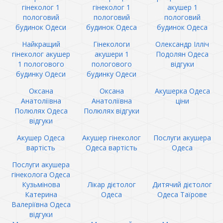
гінеколог 1
гінеколог 1
акушер 1
пологовий
пологовий
пологовий
будинок Одеси
будинок Одеса
будинок Одеса
Найкращий
Гінекологи
Олександр Ілліч
гінеколог акушер
акушери 1
Подолян Одеса
1 пологового
пологового
відгуки
будинку Одеси
будинку Одеси
Оксана
Оксана
Акушерка Одеса
Анатоліївна
Анатоліївна
ціни
Полюлях Одеса
Полюлях відгуки
відгуки
Акушер Одеса
Акушер гінеколог
Послуги акушера
вартість
Одеса вартість
Одеса
Послуги акушера
гінеколога Одеса
Кузьмінова
Лікар дієтолог
Дитячий дієтолог
Катерина
Одеса
Одеса Таїрове
Валеріївна Одеса
відгуки