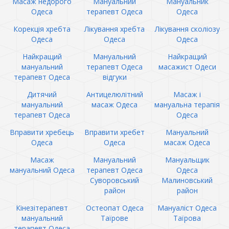
Масаж недорого
Мануальний
Мануальник
Одеса
терапевт Одеса
Одеса
Корекція хребта
Лікування хребта
Лікування сколіозу
Одеса
Одеса
Одеса
Найкращий
Мануальний
Найкращий
мануальний
терапевт Одеса
масажист Одеси
терапевт Одеса
відгуки
Дитячий
Антицелюлітний
Масаж і
мануальний
масаж Одеса
мануальна терапія
терапевт Одеса
Одеса
Вправити хребець
Вправити хребет
Мануальний
Одеса
Одеса
масаж Одеса
Масаж
Мануальний
Мануальщик
мануальний Одеса
терапевт Одеса
Одеса
Суворовський
Малиновський
район
район
Кінезітерапевт
Остеопат Одеса
Мануаліст Одеса
мануальний
Таїрове
Таїрова
терапевт Одеса