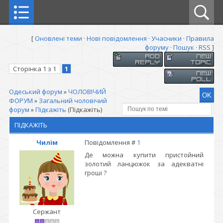
[
Оновлені теми
·
Нові повідомлення
·
Учасники
·
Правила
форуму
·
Пошук
·
RSS
]
Сторінка
1
з
1
1
Одеський форум
»
ЧОЛОВІЧИЙ
ФОРУМ
»
Загальний чоловічий
форум
»
Підкажіть
(Підкажіть)
ПІДКАЖІТЬ
Чилім
Повідомлення #
1
Де можна купити пристойний
золотий ланцюжок за адекватні
гроші ?
Сержант