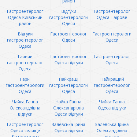
район
Гастроентеролог
Відгуки
Гастроентеролог
Одеса Київський
гастроентерологи
Одеса Таїрове
район
Одеси
Відгуки
Гастроентеролог
Гастроентерологи
гастроентеролог
Одеси
Одеси
Одеса
Гарний
Гастроентеролог
Гастроентеролог
гастроентеролог
Одеса відгуки
Одеса
Одеса
Гарні
Найкращі
Найкращий
гастроентерологи
гастроентерологи
гастроентеролог
Одеса
Одеса
Одеса
Чайка Ганна
Чайка Ганна
Чайка Ганна
Олександрівна
Олександрівна
Одеса відгуки
відгуки
Одеса відгуки
Гастроентеролог
Залевська Ірина
Залевська Ірина
Одеса селище
Одеса відгуки
Олександрівна
Котовського
відгуки