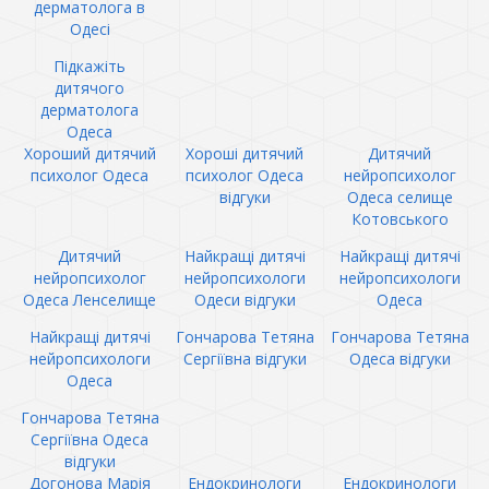
дерматолога в
Одесі
Підкажіть
дитячого
дерматолога
Одеса
Хороший дитячий
Хороші дитячий
Дитячий
психолог Одеса
психолог Одеса
нейропсихолог
відгуки
Одеса селище
Котовського
Дитячий
Найкращі дитячі
Найкращі дитячі
нейропсихолог
нейропсихологи
нейропсихологи
Одеса Ленселище
Одеси відгуки
Одеса
Найкращі дитячі
Гончарова Тетяна
Гончарова Тетяна
нейропсихологи
Сергіївна відгуки
Одеса відгуки
Одеса
Гончарова Тетяна
Сергіївна Одеса
відгуки
Догонова Марія
Ендокринологи
Ендокринологи