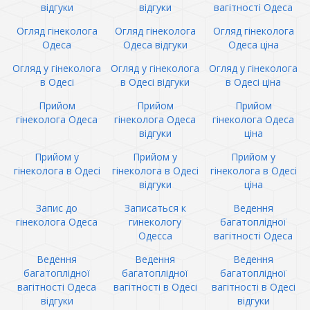
відгуки
відгуки
вагітності Одеса
Огляд гінеколога
Огляд гінеколога
Огляд гінеколога
Одеса
Одеса відгуки
Одеса ціна
Огляд у гінеколога
Огляд у гінеколога
Огляд у гінеколога
в Одесі
в Одесі відгуки
в Одесі ціна
Прийом
Прийом
Прийом
гінеколога Одеса
гінеколога Одеса
гінеколога Одеса
відгуки
ціна
Прийом у
Прийом у
Прийом у
гінеколога в Одесі
гінеколога в Одесі
гінеколога в Одесі
відгуки
ціна
Запис до
Записаться к
Ведення
гінеколога Одеса
гинекологу
багатоплідної
Одесса
вагітності Одеса
Ведення
Ведення
Ведення
багатоплідної
багатоплідної
багатоплідної
вагітності Одеса
вагітності в Одесі
вагітності в Одесі
відгуки
відгуки