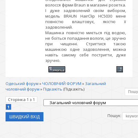
волосся фірми Braun в магазині розетка.
І дуже задоволений своїм вибором,
модель BRAUN HairClip HC5030 мене
повністю влаштовує, якістю її
задоволений.
Машинка повністю миється під водою,
не боїться попадання вологи, це зручно
при чищенні. Стригтися такою
машинкою одне задоволення, можна
навіть самому себе постригти, дуже
зручно.
Одеський форум
»
ЧОЛОВІЧИЙ ФОРУМ
»
Загальний
чоловічий форум
»
Підкажіть
(Підкажіть)
Сторінка
1
з
1
1
Пошук: