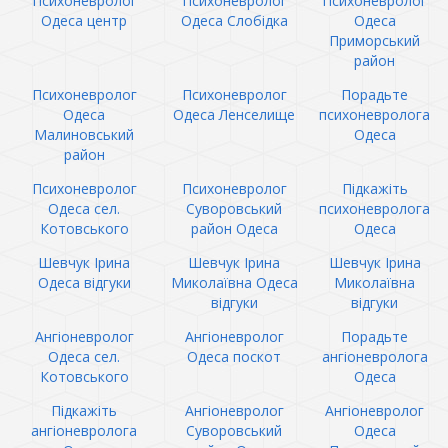
Психоневролог
Психоневролог
Психоневролог
Одеса центр
Одеса Слобідка
Одеса
Приморський
район
Психоневролог
Психоневролог
Порадьте
Одеса
Одеса Ленселище
психоневролога
Малиновський
Одеса
район
Психоневролог
Психоневролог
Підкажіть
Одеса сел.
Суворовський
психоневролога
Котовського
район Одеса
Одеса
Шевчук Ірина
Шевчук Ірина
Шевчук Ірина
Одеса відгуки
Миколаївна Одеса
Миколаївна
відгуки
відгуки
Ангіоневролог
Ангіоневролог
Порадьте
Одеса сел.
Одеса поскот
ангіоневролога
Котовського
Одеса
Підкажіть
Ангіоневролог
Ангіоневролог
ангіоневролога
Суворовський
Одеса