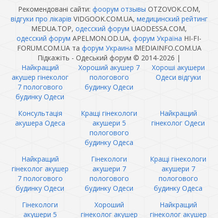
Рекомендовані сайти:
фоорум отзывы
OTZOVOK.COM,
відгуки про лікарів
VIDGOOK.COM.UA,
медицинский рейтинг
MEDUA.TOP,
одесский форум
UAODESSA.COM,
одесский форум
APELMON.OD.UA,
форум Україна
HI-FI-
FORUM.COM.UA та
форум Украина
MEDIAINFO.COM.UA
Підкажіть - Одеський форум © 2014-2026
|
Найкращий
Хороший акушер 7
Хороші акушери
акушер гінеколог
пологового
Одеси відгуки
7 пологового
будинку Одеси
будинку Одеси
Консультація
Кращі гінекологи
Найкращий
акушера Одеса
акушери 5
гінеколог Одеси
пологового
будинку Одеса
Найкращий
Гінекологи
Кращі гінекологи
гінеколог акушер
акушери 7
акушери 7
7 пологового
пологового
пологового
будинку Одеси
будинку Одеси
будинку Одеса
Гінекологи
Хороший
Найкращий
акушери 5
гінеколог акушер
гінеколог акушер