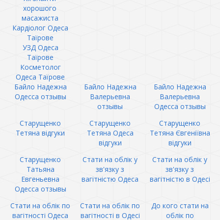
хорошого
масажиста
Кардіолог Одеса
Таїрове
УЗД Одеса
Таїрове
Косметолог
Одеса Таїрове
Байло Надежна
Байло Надежна
Байло Надежна
Одесса отзывы
Валерьевна
Валерьевна
отзывы
Одесса отзывы
Старущенко
Старущенко
Старущенко
Тетяна відгуки
Тетяна Одеса
Тетяна Євгеніївна
відгуки
відгуки
Старущенко
Стати на облік у
Стати на облік у
Татьяна
зв'язку з
зв'язку з
Евгеньевна
вагітністю Одеса
вагітністю в Одесі
Одесса отзывы
Стати на облік по
Стати на облік по
До кого стати на
вагітності Одеса
вагітності в Одесі
облік по