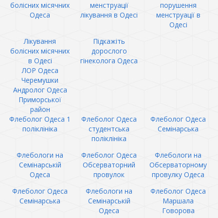
болісних місячних
менструації
порушення
Одеса
лікування в Одесі
менструації в
Одесі
Лікування
Підкажіть
болісних місячних
дорослого
в Одесі
гінеколога Одеса
ЛОР Одеса
Черемушки
Андролог Одеса
Приморської
район
Флеболог Одеса 1
Флеболог Одеса
Флеболог Одеса
поліклініка
студентська
Семінарська
поліклініка
Флебологи на
Флеболог Одеса
Флебологи на
Семінарській
Обсерваторний
Обсерваторному
Одеса
провулок
провулку Одеса
Флеболог Одеса
Флебологи на
Флеболог Одеса
Семінарська
Семінарській
Маршала
Одеса
Говорова