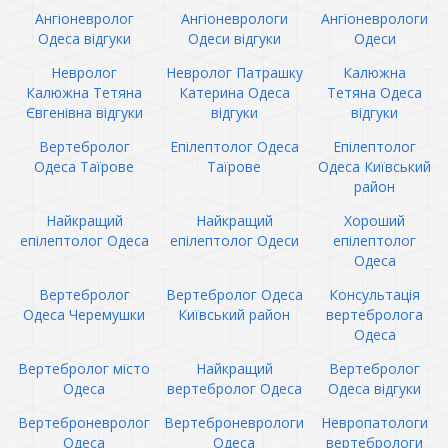
Ангіоневролог
Ангіоневрологи
Ангіоневрологи
Одеса відгуки
Одеси відгуки
Одеси
Невролог
Невролог Патрашку
Калюжна
Калюжна Тетяна
Катерина Одеса
Тетяна Одеса
Євгенівна відгуки
відгуки
відгуки
Вертебролог
Епілептолог Одеса
Епілептолог
Одеса Таїрове
Таїрове
Одеса Київський
район
Найкращий
Найкращий
Хороший
епілептолог Одеса
епілептолог Одеси
епілептолог
Одеса
Вертебролог
Вертебролог Одеса
Консультація
Одеса Черемушки
Київський район
вертебролога
Одеса
Вертебролог місто
Найкращий
Вертебролог
Одеса
вертебролог Одеса
Одеса відгуки
Вертеброневролог
Вертеброневрологи
Невропатологи
Одеса
Одеса
вертебрологи