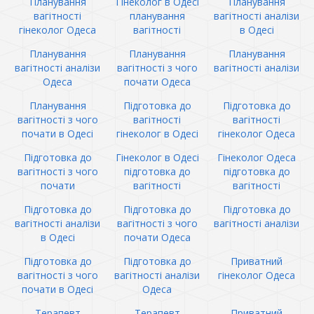
Планування
Гінеколог в Одесі
Планування
вагітності
планування
вагітності аналізи
гінеколог Одеса
вагітності
в Одесі
Планування
Планування
Планування
вагітності аналізи
вагітності з чого
вагітності аналізи
Одеса
почати Одеса
Планування
Підготовка до
Підготовка до
вагітності з чого
вагітності
вагітності
почати в Одесі
гінеколог в Одесі
гінеколог Одеса
Підготовка до
Гінеколог в Одесі
Гінеколог Одеса
вагітності з чого
підготовка до
підготовка до
почати
вагітності
вагітності
Підготовка до
Підготовка до
Підготовка до
вагітності аналізи
вагітності з чого
вагітності аналізи
в Одесі
почати Одеса
Підготовка до
Підготовка до
Приватний
вагітності з чого
вагітності аналізи
гінеколог Одеса
почати в Одесі
Одеса
Терапевт
Терапевт
Приватний